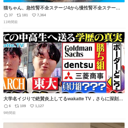
猫ちゃん、急性腎不全ステージ4から慢性腎不全ステージ2
になりました😭点滴も週一で大丈夫になった… このままだ
37
181
7,364
返
リ
い
と2、3日持たないって言われたのが嘘みたい…本当に嬉し
11時間前
信
ポ
い
い😭😭😭頑張ってくれてありがとう😭😭😭 嬉しくて帰り
数
ス
ね
道泣きながら歩いてたら向こうから来た人にすごい顔され
ト
数
数
た🫠
大学名イジりで絶賛炎上してるwakatte TV，さらに深刻な
問題はこっちでは？ ・都内の特定企業に入るのを極度に推
6
109
1,127
返
リ
い
奨し，それ以外の地域で堅実に生きるのを周縁化する ・恋
9時間前
信
ポ
い
愛にかまけ，「陽キャラ」として振る舞うのを極端に中心
数
ス
ね
化する ・院生が研究環境を求め他大学に移るのを批判する
ト
数