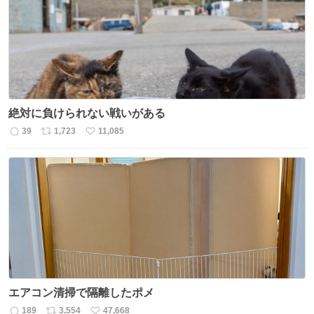
ト
数
数
絶対に負けられない戦いがある
39
1,723
11,085
返
リ
い
信
ポ
い
数
ス
ね
ト
数
数
エアコン清掃で隔離したポメ
189
3,554
47,668