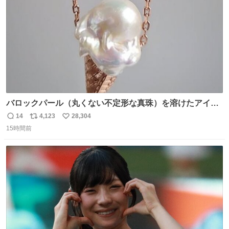
数
バロックパール（丸くない不定形な真珠）を溶けたアイス
や飴玉、雲、アヒルに見立ててジュエリーデザイナー、
14
4,123
28,304
返
リ
い
Ben Choi 蔡俊文さんの作品。
15時間前
信
ポ
い
instagram.com/bcjoaillerie/
数
ス
ね
ト
数
数