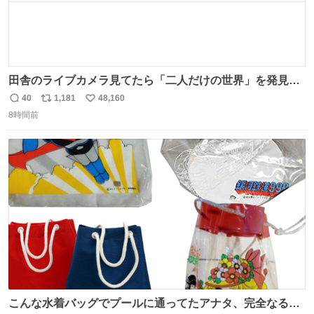
田舎のライブカメラ見てたら「二人だけの世界」を発見し
た
40
1,181
48,160
返
リ
い
8時間前
信
ポ
い
数
ス
ね
ト
数
数
こんな水着バッグでプールに通ってたアナタ、完全なる同