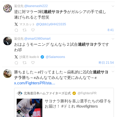
返信先:
@
kanenashi222
逆に対マラー3戦
連続サヨナラ
がガルシアの手で成し
遂げられると予想笑
マスカット
@
Qrjbb1y6HH23335
8:41
返信先:
@
smart1980smart
おはようモーニング なんなら２試合
連続サヨナラ
です
わ🤣
沙羅月 kudo k
@
Salamoons
昨日 21:54
勝ちました～✊行ってました～🤗私的に2試合
連続サヨ
ナラ
勝ち～✊みんなでみんなで更にみんなで～✊
x.com/FightersPR/sta…
北海道日本ハムファイターズ公式
@FightersPR
サヨナラ勝利を喜ぶ選手たちの様子を
お届け！ #ドミれ #lovefighters