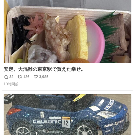
ト
数
数
安定。大混雑の東京駅で買えた幸せ。
32
126
3,985
返
リ
い
10時間前
信
ポ
い
数
ス
ね
ト
数
数