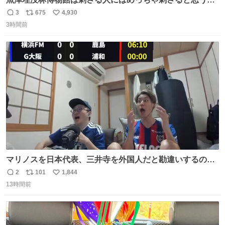
設 無人になった時の雰囲気が凄まじかった
3
675
4,930
返
リ
い
3時間前
信
ポ
い
数
ス
ね
ト
数
数
マリノスを日本代表、三井寺を外国人だと勘違いするのお
もろくて爽
2
101
1,844
返
リ
い
13時間前
信
ポ
い
数
ス
ね
ト
数
数