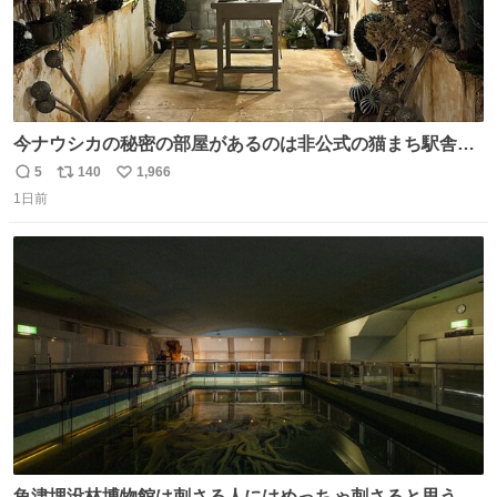
今ナウシカの秘密の部屋があるのは非公式の猫まち駅舎だ
けだもんね。本物が欲しいね
5
140
1,966
返
リ
い
1日前
信
ポ
い
数
ス
ね
ト
数
数
魚津埋没林博物館は刺さる人にはめっちゃ刺さると思う施