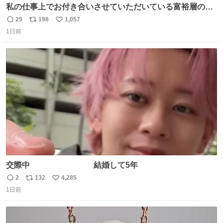
私の仕事上でお付き合いさせていただいている富裕層の社
長さん達は、こんな事しない。 こんな自慢は一切しない
25
198
1,057
返
リ
い
し、なんなら表に出てこない。 自分に自信がない半端モン
1日前
信
ポ
い
はブランドで自分を飾りキラキラ自慢をする。 #折田楓
数
ス
ね
#merchu
ト
数
数
交際中 結婚して5年
2
132
4,285
返
リ
い
1日前
信
ポ
い
数
ス
ね
ト
数