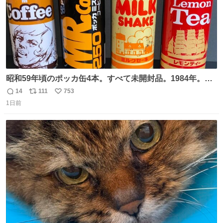
昭和59年頃のポッカ缶4本。すべて未開封品。1984年。P
マーク。昭和レトロ！
14
111
753
返
リ
い
1日前
信
ポ
い
数
ス
ね
ト
数
数