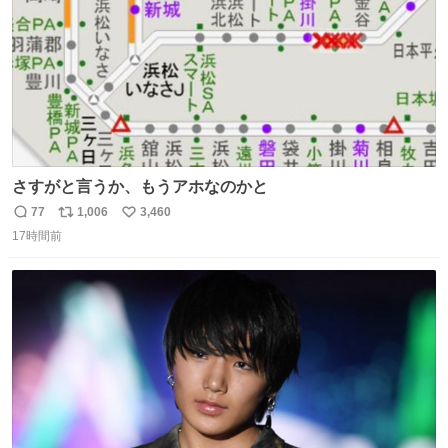
さすがと言うか、もうアホなのかと
77
1,006
3,460
返
リ
い
17時間前
信
ポ
い
数
ス
ね
ト
数
数