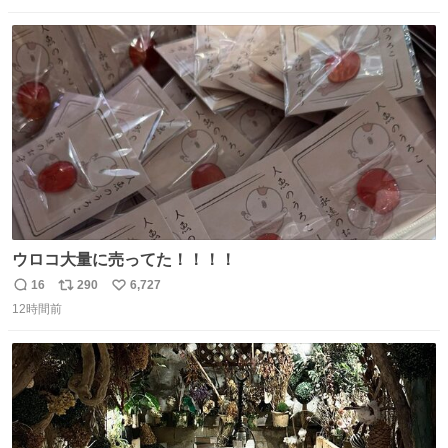
数
ス
ね
ト
数
数
ウロコ大量に売ってた！！！！
16
290
6,727
返
リ
い
12時間前
信
ポ
い
数
ス
ね
ト
数
数