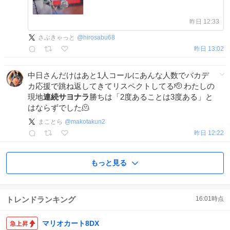
昨日 12:33
さぶきゃっと
@
hirosabu68
昨日 13:02
中日さんだけはあと1人コールにあんな人数でバカデ
カ応援で跳ね返してきてリスペクトしてる🫡 わたしの
現地
連続サヨナラ
勝ちは「2度あることは3度ある」と
はならずでした🫠
まことら
@
makotakun2
昨日 12:22
もっと見る
トレンドランキング
16:01
時点
マリオカート8DX