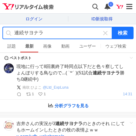
i
ログイン
ID新規取得
検索
キ
ー
話題
最新
画像
動画
ユーザー
ウェブ検索
ワ
ベストポスト
ー
ド
現地に行って8回裏終了時同点以下だと色々察してし
を
ょんぼりする鳥なので...( ˙꒳​˙ )(51試合
連続サヨナラ
勝
消
ち0継続中)
す
南吹 ひよこ
@
Ltd_ExpLuna
1
1
14:31
分析グラフを見る
吉井さんの実況が3
連続サヨナラ
のときのそれ にして
もホームインしたときの牧の表情よｗｗ