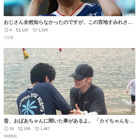
おじさん全然知らなかったのですが、この宮地すみれさん
（日向坂46）はマリサポだったのですね。 カメラ目線でに
4
125
1,329
返
リ
い
っこりしていただいたので撮影したものの、全然誰だか知
1日前
信
ポ
い
りませんでした。 マリサポらしいのでこれからは名前覚え
数
ス
ね
ます！！
ト
数
数
昔、おばあちゃんに聞いた事があるよ。 「カイちゃんをい
じめると、アイツが海から上がって来るぞ。」って。
10
109
1,467
返
リ
い
9時間前
信
ポ
い