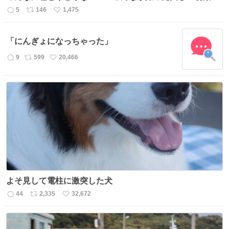
5
146
1,475
返
リ
い
信
ポ
い
数
ス
ね
「にんぎょになっちゃった」
ト
数
数
9
599
20,466
返
リ
い
信
ポ
い
数
ス
ね
ト
数
数
よそ見して電柱に激突した犬
44
2,335
32,672
返
リ
い
信
ポ
い
数
ス
ね