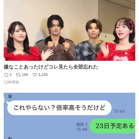
数
過去例↓
嫌なことあったけどコレ見たら全部忘れた
5
166
4,108
返
リ
い
12時間前
信
ポ
い
数
ス
ね
ト
数
数