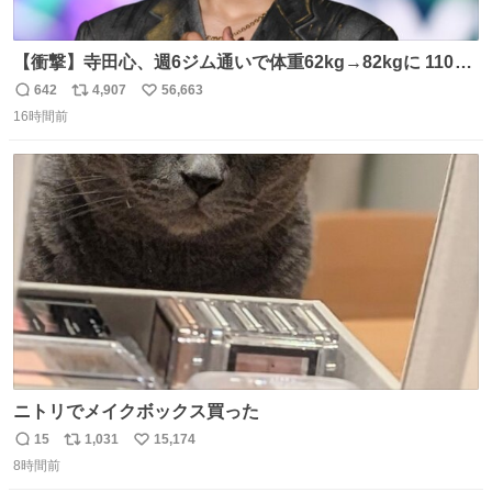
【衝撃】寺田心、週6ジム通いで体重62kg→82kgに 110kg
のベンチプレス持ち上げる姿披露
642
4,907
56,663
返
リ
い
news.livedoor.com/article/detail… 元々自重のみだった
16時間前
信
ポ
い
が、更に筋肉を大きくするためジム通いを開始。筋肉増量
数
ス
ね
のためおにぎり10個、ゼリー飲料3～4本、パスタと毎日4
ト
数
数
千kcalオーバーの食事を摂取し、増量したという。
ニトリでメイクボックス買った
15
1,031
15,174
返
リ
い
8時間前
信
ポ
い