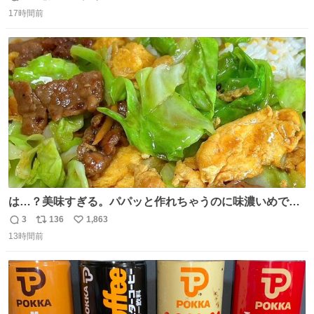
返
リ
い
い主の間にはまってきて、最高に可愛かった♥️
17時間前
信
ポ
い
数
ス
ね
ト
数
数
は…？美味すぎる。パパッと作れちゃうのに味濃いめで満
足感エグいの天才だろ🥹
3
136
1,863
返
リ
い
13時間前
信
ポ
い
数
ス
ね
ト
数
数