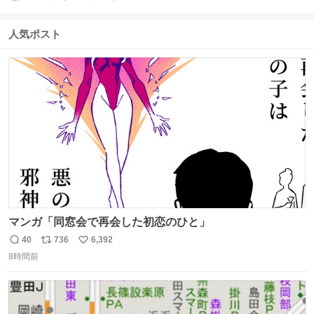
返
リ
い
信
ポ
い
数
ス
ね
人気ポスト
ト
数
数
マンガ「同窓会で再会した初恋のひと」
40
736
6,392
返
リ
い
8時間前
信
ポ
い
数
ス
ね
ト
数
数