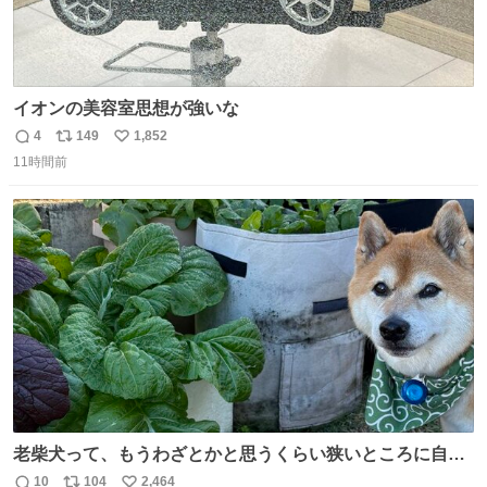
イオンの美容室思想が強いな
4
149
1,852
返
リ
い
11時間前
信
ポ
い
数
ス
ね
ト
数
数
老柴犬って、もうわざとかと思うくらい狭いところに自ら
はまりにいくじゃないですか？ 今朝ガーデニングしてる飼
10
104
2,464