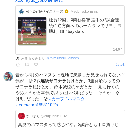
x.com/ydb_yokohama/s…
横浜DeNAベイスターズ
@ydb_yokohama
延長12回、#筒香嘉智 選手の2試合連
続の逆方向へのホームランでサヨナラ
勝利‼️‼️‼️ #baystars
14:07
みまもるみもり
@
mimamoru_omochi
15:01
昔から8月のハマスタは現地で悪夢しか見せられてない
気が…😓 3戦
連続サヨナラ
負けとか、3連発喰らっての
サヨナラ負けとか、鈴木誠也のケガとか… 見に行くの
やめようかと本気で思ったレベルだった… そうか…今
は8月だった…😰
#
カープ
#
ハマスタ
x.com/carp19981102/s…
かぷきち
@carp19981102
真夏のハマスタって感じやな。2試合ともボロ負けじ