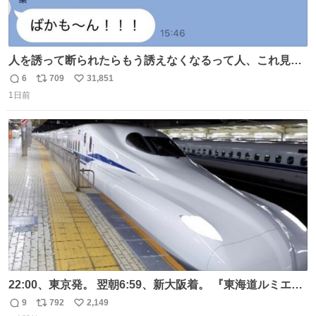
人を誘って断られたらもう誘えなくなるって人、これ見て
元気出してほしい
6
709
31,851
返
リ
い
1日前
信
ポ
い
数
ス
ね
ト
数
数
22:00、東京発。 翌朝6:59、新大阪着。 『東海道ルミエー
ルエクスプレス』が今夜、初運行！ 岐阜羽島駅で夜を越す
9
792
2,149
返
リ
い