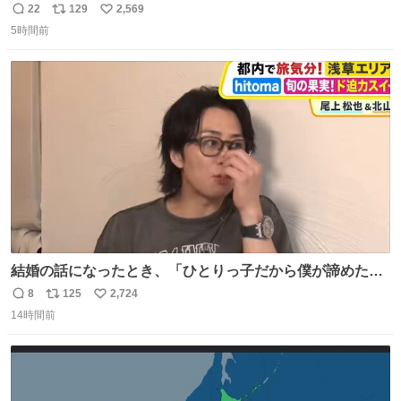
世代（笑） #70年代 #80年代 #昭和レトロ
22
129
2,569
返
リ
い
5時間前
信
ポ
い
数
ス
ね
ト
数
数
結婚の話になったとき、「ひとりっ子だから僕が諦めた瞬
間に一族が潰える」「死ぬとき1人とか嫌」だから結婚願
8
125
2,724
返
リ
い
望は"ある"って答えたものの、結局「（結婚は）向いてね
14時間前
信
ポ
い
ぇのかもしれない」で締める北山くん、きっといろいろ考
数
ス
ね
えて言葉を選んで、まるく収めてくれたんだなと思った
ト
数
数