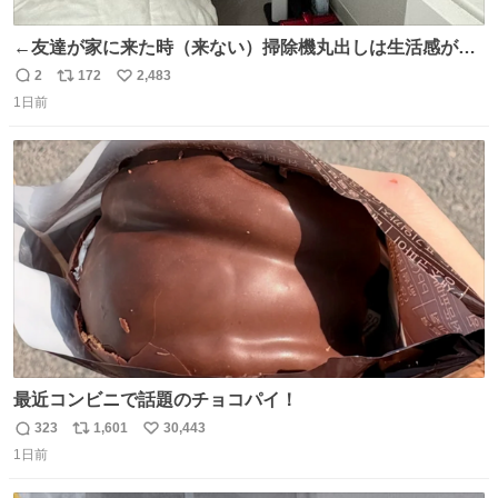
←友達が家に来た時（来ない）掃除機丸出しは生活感が出
てかっこ悪いなぁ →せや
2
172
2,483
返
リ
い
1日前
信
ポ
い
数
ス
ね
ト
数
数
最近コンビニで話題のチョコパイ！
323
1,601
30,443
返
リ
い
1日前
信
ポ
い
数
ス
ね