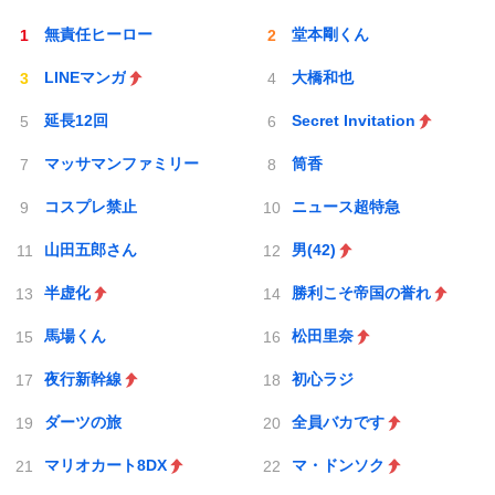
無責任ヒーロー
堂本剛くん
LINEマンガ
大橋和也
延長12回
Secret Invitation
マッサマンファミリー
筒香
コスプレ禁止
ニュース超特急
山田五郎さん
男(42)
半虚化
勝利こそ帝国の誉れ
馬場くん
松田里奈
夜行新幹線
初心ラジ
ダーツの旅
全員バカです
マリオカート8DX
マ・ドンソク