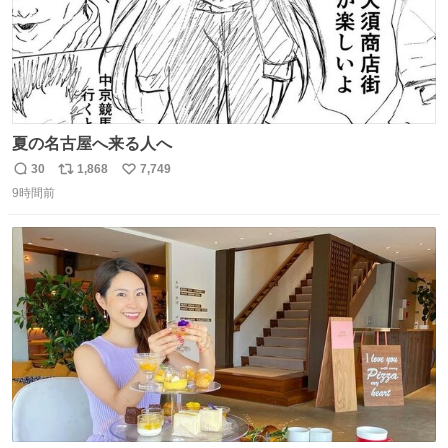
夏の名古屋へ来る人へ
30
1,868
7,749
返
リ
い
9時間前
信
ポ
い
数
ス
ね
ト
数
数