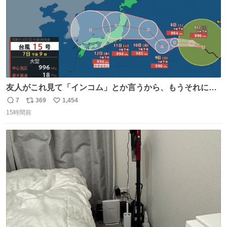
友人がこれ見て「インコム」とか言うから、もうそれにし
か見えなくなっちゃった。
7
369
1,454
返
リ
い
15時間前
信
ポ
い
数
ス
ね
ト
数
数