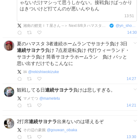
ゃないだけマシって思うしかない。接戦負けばっかり
はきついけど打てんのが悪いんやもん
13:51
湘南の鯉党ＩＴ屋さん --＞ Next 8/8,9 ハマスタ、8/11,12 神宮
@
yn_shonanIT
14:30
夏のハマスタ 3者連続ホームランでサヨナラ負け 3日
連続サヨナラ
負け 7点差逆転負け 代打ウィーランド・
サヨナラ負け 筒香サヨナラホームラン 負け パッと
思い出すだけでもこんなに
ﾈﾙ
@
rekishiwokizuke
14:27
観戦してる日
連続サヨナラ
負けは悲しすぎる。
マメてつ
@
mametetu
14:21
2打席
連続サヨナラ
出来ないのは堪えるぞ
その辺の豪腕
@
gouwan_obaka
13:30