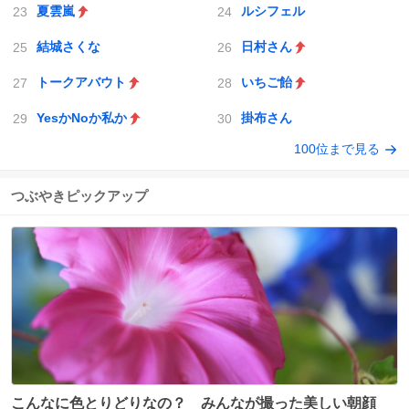
夏雲嵐
ルシフェル
結城さくな
日村さん
トークアバウト
いちご飴
YesかNoか私か
掛布さん
100位まで見る
つぶやきピックアップ
こんなに色とりどりなの？ みんなが撮った美しい朝顔