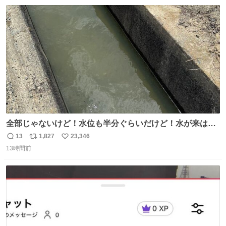
数
ス
ね
ト
数
数
全部じゃないけど！水位も半分ぐらいだけど！水が来はじ
めたよ！！！ 作業してくれた方々ありがとーーー
13
1,827
23,346
返
リ
い
ー！！！！！！！！！！！！！！！！！！！！！！！！！
13時間前
信
ポ
い
！
数
ス
ね
ト
数
数