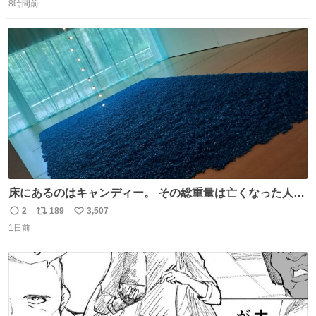
東海道新幹線。寝台列車じゃないのに、朝まで新幹線とい
8時間前
信
ポ
い
う、なんだか特別体験😉 #TRAINTRIP #東海道ルミエール
数
ス
ね
エクスプレス
ト
数
数
床にあるのはキャンディー。 その総重量は亡くなった人と
同等の重さだそうです。 鑑賞者は一つ持ち帰れますが、亡
2
189
3,507
返
リ
い
くなった人の一部を持ち帰っているような感覚になりまし
1日前
信
ポ
い
た。 勇気を出して口に入れたら、ハッカ味😳✨ #ポーラ美
数
ス
ね
術館
ト
数
数