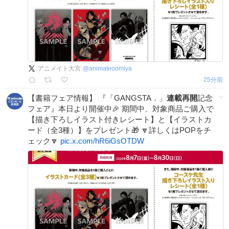
アニメイト大宮
@
animateoomiya
25分前
【書籍フェア情報】 『「GANGSTA．」
連載再開
記念
フェア』本日より開催中🎉 期間中、対象商品ご購入で
【描き下ろしイラスト付きレシート】と【イラストカ
ード（全3種）】をプレゼント🎁 🔽詳しくはPOPをチ
ェック🔽
pic.x.com/hR6iGsOTDW