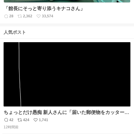
「館長にそっと寄り添うキナコさん」
28
2,362
33,574
返
リ
い
信
ポ
い
数
ス
ね
人気ポスト
ト
数
数
ちょっとだけ愚痴 新人さんに「届いた郵便物をカッター
（レターオープナー）で開けて」って頼んだら、想定して
42
424
1,741
返
リ
い
たのは1枚目の赤い部分を切って開ける、だったんだけど 2
12時間前
信
ポ
い
枚目の封筒の真ん中にカッターで切れ込みを入れて開け