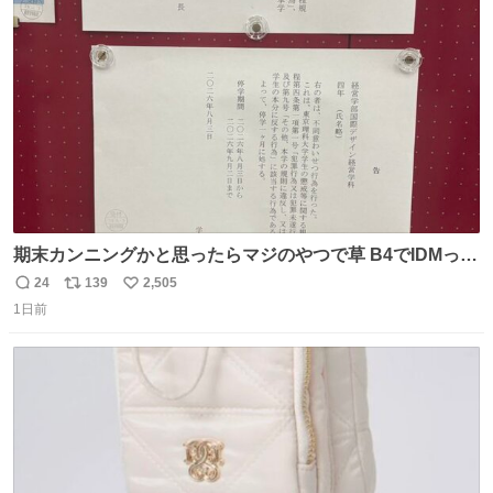
汗拭きシートみたいなもの。耳裏襟足首筋がんがん拭いて
ト
数
数
汗臭不安を解消。
期末カンニングかと思ったらマジのやつで草 B4でIDMって
ことはおそらく就職だし、内定取り消し？ それと夏休み期
24
139
2,505
返
リ
い
間の停学って無意味じゃね？
1日前
信
ポ
い
数
ス
ね
ト
数
数