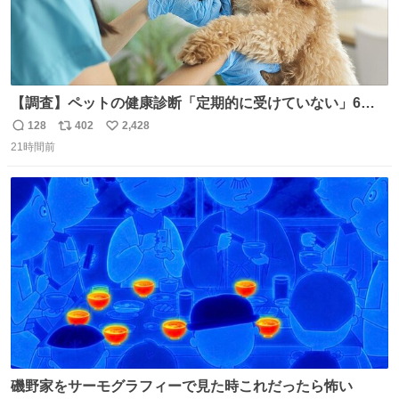
【調査】ペットの健康診断「定期的に受けていない」6割
理由は「元気そうだから」
128
402
2,428
返
リ
い
news.livedoor.com/article/detail… およそ4割は「健康診
21時間前
信
ポ
い
断を受けたことがない」と回答しているそう。一方で、健
数
ス
ね
康診断を受けていると回答した人のうち「病気が見つかっ
ト
数
数
た」のは2割以上となったという。
磯野家をサーモグラフィーで見た時これだったら怖い