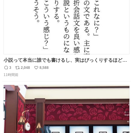
数
小説って本当に誰でも書けるし、実はびっくりするほど自
由だし、みんなもっと好きに文字で遊べばいいんじゃない
3
2,048
8,588
返
リ
い
かなって思うよ〜
11時間前
信
ポ
い
数
ス
ね
ト
数
数