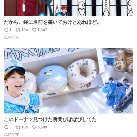
だから、袋に名前を書いておけとあれほど。
1
104
1,347
返
リ
い
21時間前
信
ポ
い
数
ス
ね
ト
数
数
このドーナツ見つけた瞬間ぴぽぱぴしてた
3
108
6,589
返
リ
い
21時間前
信
ポ
い