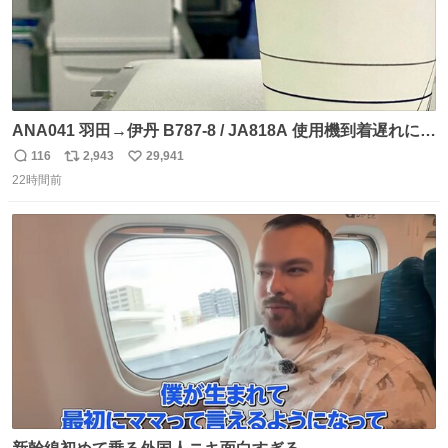
ANA041 羽田→伊丹 B787-8 / JA818A 使用機到着遅れにつ
き 「安全に支障ない範囲で1分1秒でも遅延回復に努めてお
116
2,943
29,941
返
リ
い
ります」と機長の気合い十分！ が、フライトは順調に進み
22時間前
信
ポ
い
すぎ… 「飛ばしすぎたせいか現在奈良県上空での待機を命
数
ス
ね
じられております」 でコンソメスープ吹き出しそうになり
ト
数
数
ましたw