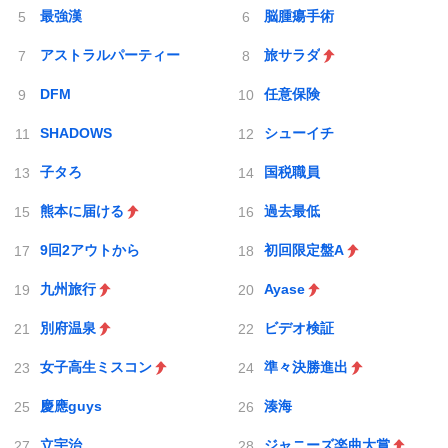
最強漢
脳腫瘍手術
アストラルパーティー
旅サラダ
DFM
任意保険
SHADOWS
シューイチ
子タろ
国税職員
熊本に届ける
過去最低
9回2アウトから
初回限定盤A
九州旅行
Ayase
別府温泉
ビデオ検証
女子高生ミスコン
準々決勝進出
慶應guys
湊海
立宇治
ジャニーズ楽曲大賞