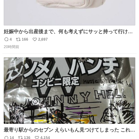
妊娠中から出産後まで、何も考えずにサッと持って行ける
ようなショルダーバッグが欲しいな〜と思っていたのだけ
4
166
2,697
返
リ
い
ど snidelでめちゃくちゃピッタリなものを見つけたので買
20時間前
信
ポ
い
った！✨ スマホと小物とペットボトルが入るの最高すぎる
数
ス
ね
🥹 しかもスマホ入れ独立してるしファスナーない！地味に
ト
数
数
嬉しいやつ！！！
最寄り駅からのセブン えらいもん見つけてしまった これ売
ってくれへんかな… #浅井健一 #ポテチ #ロックの名盤
14
136
4,154