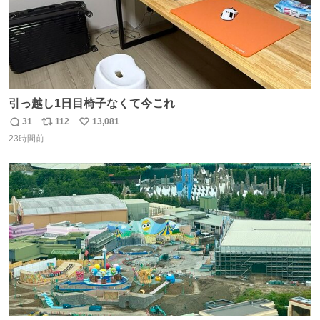
引っ越し1日目椅子なくて今これ
31
112
13,081
返
リ
い
23時間前
信
ポ
い
数
ス
ね
ト
数
数