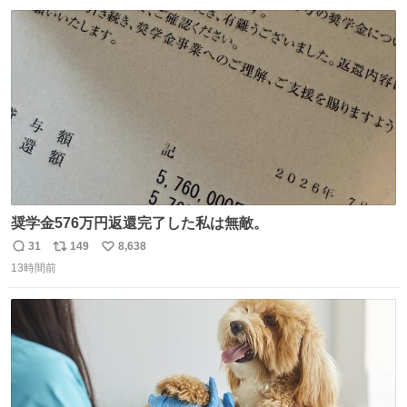
数
ス
ね
る、だったんよね……
ト
数
数
奨学金576万円返還完了した私は無敵。
31
149
8,638
返
リ
い
13時間前
信
ポ
い
数
ス
ね
ト
数
数