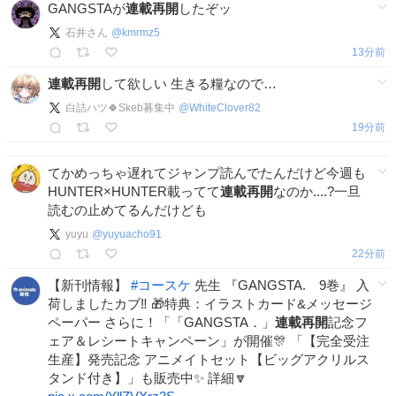
GANGSTAが
連載再開
したぞッ
石井さん
@
kmrmz5
13分前
連載再開
して欲しい 生きる糧なので…
白詰ハツ🍀Skeb募集中
@
WhiteClover82
19分前
てかめっちゃ遅れてジャンプ読んでたんだけど今週も
HUNTER×HUNTER載ってて
連載再開
なのか....?一旦
読むの止めてるんだけども
yuyu
@
yuyuacho91
22分前
【新刊情報】
#
コースケ
先生 『GANGSTA. 9巻』 入
荷しましたカブ‼️ 🎁特典：イラストカード&メッセージ
ペーパー さらに！「「GANGSTA．」
連載再開
記念フ
ェア＆レシートキャンペーン」が開催🎊 「【完全受注
生産】発売記念 アニメイトセット【ビッグアクリルス
タンド付き】」も販売中✨ 詳細🔽