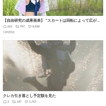
【自由研究の成果発表】 “スカートは回転によって広がる
が、岡澤恋によって270°までなら広がらずに回転が可能な
222
707
9,540
返
リ
い
ことが証明された！”
19時間前
信
ポ
い
数
ス
ね
ト
数
数
クレカ引き落とし予定額を見た
3
147
1,757
返
リ
い