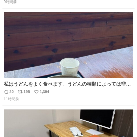
9時間前
信
ポ
い
数
ス
ね
ト
数
数
私はうどんをよく食べます。うどんの種類によっては非常
食にもなります。生うどんは消費期限が短く、冷凍うどん
20
195
1,394
返
リ
い
は長持ちする代わりに停電に弱いので、乾麺タイプのうど
11時間前
信
ポ
い
んなら水分が少なく長期保存するのにおすすめです。アル
数
ス
ね
ファ化米や缶詰など、色々な非常食がありますが、うどん
ト
数
数
もいかがでしょうか？