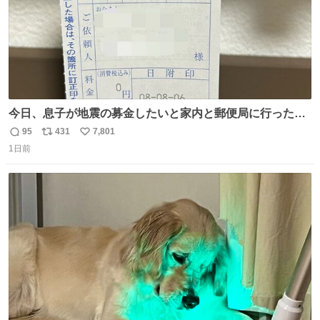
今日、息子が地震の募金したいと家内と郵便局に行ったみ
たいです。おもちゃとか買う選択肢もあったと思うけど、
95
431
7,801
返
リ
い
自分で貯めてた2万円を役に立てて欲しい、みんなも元気
1日前
信
ポ
い
になって欲しいと。家内も一緒に募金したので、自分も何
数
ス
ね
かできたらなぁと思いました。
ト
数
数