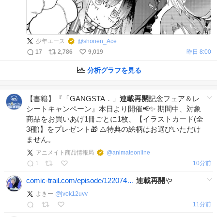
少年エース
@
shonen_Ace
17
2,786
9,019
昨日 8:00
分析グラフを見る
【書籍】『「GANGSTA．」
連載再開
記念フェア＆レ
シートキャンペーン』本日より開催📢✨ 期間中、対象
商品をお買いあげ1冊ごとに1枚、【イラストカード(全
3種)】をプレゼント🎁 ⚠️特典の絵柄はお選びいただけ
ません。
アニメイト商品情報局
@
animateonline
1
10分前
comic-trail.com/episode/122074…
連載再開
や
よきー
@
jvok12uvv
11分前