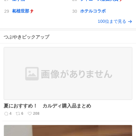
柘植世那
ホテルコラボ
100位まで見る
つぶやきピックアップ
夏におすすめ！ カルディ購入品まとめ
4
6
208
返
リ
い
信
ポ
い
数
ス
ね
ト
数