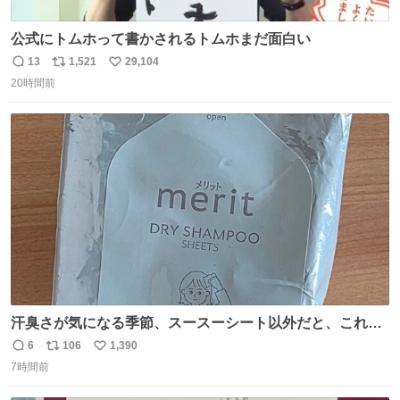
公式にトムホって書かされるトムホまだ面白い
13
1,521
29,104
返
リ
い
20時間前
信
ポ
い
数
ス
ね
ト
数
数
汗臭さが気になる季節、スースーシート以外だと、これが
とにかくスッキリする。2年くらい前に #生活は踊る で紹
6
106
1,390
返
リ
い
介したやつ。おじさんにもおばさんにもオススメだ。ドラ
7時間前
信
ポ
い
ストに売ってるぞ。ドライシャンプーって書いてあるけど
数
ス
ね