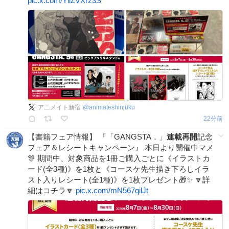
pic.x.com/YllZVXrz3S
アニメイト新宿
@
animateshinjuku
22分前
【書籍フェア情報】 『「GANGSTA．」
連載再開
記念
フェア＆レシートキャンペーン』 本日より開催中マメ
🎊 期間中、対象商品を1冊ご購入ごとに《イラストカ
ード(全3種)》を1枚と《コースケ先生描き下ろしイラ
スト入りレシート(全1種)》を1枚プレゼント🎁✨ 🔽詳
細はコチラ🔽
pic.x.com/mN567qilJt