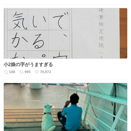
信
ポ
い
数
ス
ね
ト
数
数
小2娘の字がうますぎる
188
995
76,972
返
リ
い
信
ポ
い
数
ス
ね
ト
数
数