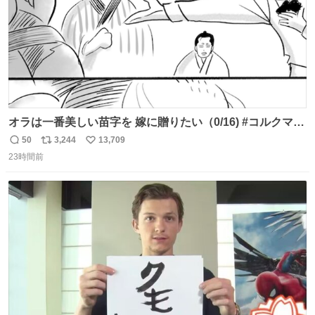
オラは一番美しい苗字を 嫁に贈りたい（0/16) #コルクマン
ガ専科
50
3,244
13,709
返
リ
い
23時間前
信
ポ
い
数
ス
ね
ト
数
数