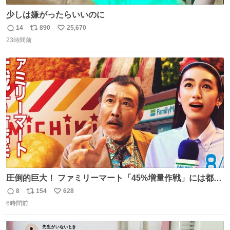
少しは嫌がったらいいのに
14
890
25,670
返
リ
い
23時間前
信
ポ
い
数
ス
ね
ト
数
数
圧倒的巨大！ ファミリーマート「45%増量作戦」には都市
伝説が隠されている、のかもしれない。 web-
8
154
628
返
リ
い
mu.jp/news/79509/
6時間前
信
ポ
い
数
ス
ね
ト
数