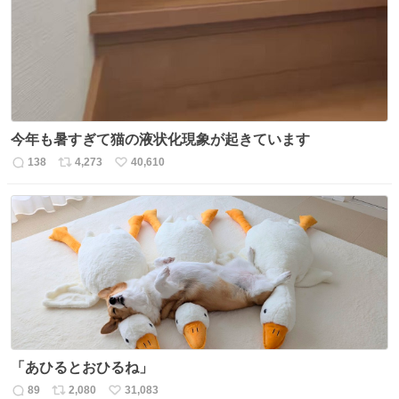
数
今年も暑すぎて猫の液状化現象が起きています
138
4,273
40,610
返
リ
い
信
ポ
い
数
ス
ね
ト
数
数
「あひるとおひるね」
89
2,080
31,083
返
リ
い