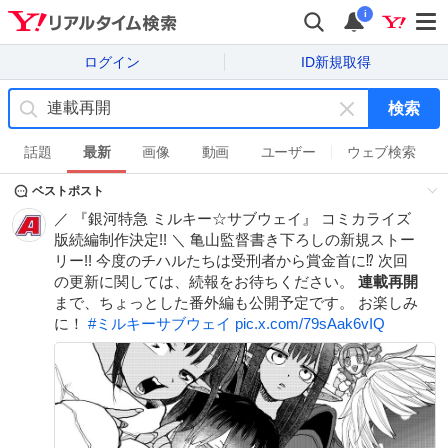
i
ログイン
ID新規取得
検索
キ
ー
話題
最新
画像
動画
ユーザー
ウェブ検索
ワ
ベストポスト
ー
ド
／ 『銀河特急 ミルキー☆サブウェイ』 コミカライズ
を
版続編制作決定!! ＼ 亀山監督書き下ろしの新規ストー
消
リー!! 今度のチハルたちは受刑者から賞金首に⁉ 次回
す
の更新に関しては、続報をお待ちください。
連載再開
まで、ちょっとした番外編も公開予定です。 お楽しみ
に！
#
ミルキーサブウェイ
pic.x.com/79sAak6vIQ