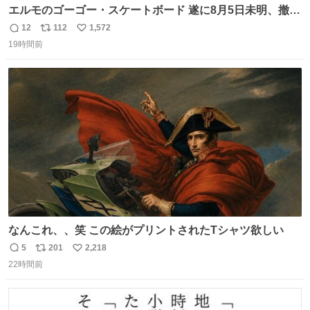
エルモのゴーゴー・スケートボード 遂に8月5日未明、撤
去… ←4日朝 5日朝→ #USJファン #ワンダーランド
12
112
1,572
返
リ
い
19時間前
信
ポ
い
数
ス
ね
ト
数
数
なんこれ、、笑 この絵がプリントされたTシャツ欲しい
5
201
2,218
返
リ
い
22時間前
信
ポ
い
数
ス
ね
ト
数