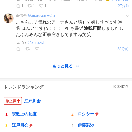
1
1
1
27分前
返信先:
@
anarevemys2u
こちらこそ憧れのアーナさんと話せて嬉しすぎます🤩
🤩 ほんとですね！！！H×Hも最近
連載再開
しましたし
たぶんみんな正拳突きしてますね笑笑
𝑵♥️
@
a_naxpl
28分前
もっと見る
トレンドランキング
10:38
時点
江戸川会
宗教上の配慮
ロクシー
江戸川会
伊藤彩沙