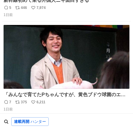
新幹線初めて乗る外国人ニキ面白すぎる
5
446
7,974
返
リ
い
1日前
信
ポ
い
数
ス
ね
ト
数
数
「みんなで育てたPちゃんですが、黄色ブドウ球菌のエン
テロトキシン（耐熱性毒素）が検出されたので、議論する
7
375
6,211
返
リ
い
までもなく処分が決まりました」
1日前
信
ポ
い
数
ス
ね
連載再開
ハンター
ト
数
数