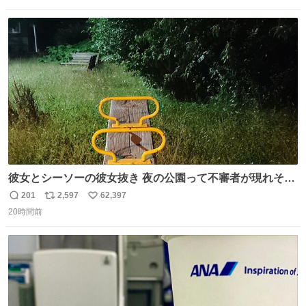
数
ス
ね
ト
数
数
彼女とシーソーの彼女抜き 夜の公園って不審者が現れそう
で怖いんだよな
201
2,597
62,397
返
リ
い
20時間前
信
ポ
い
数
ス
ね
ト
数
数