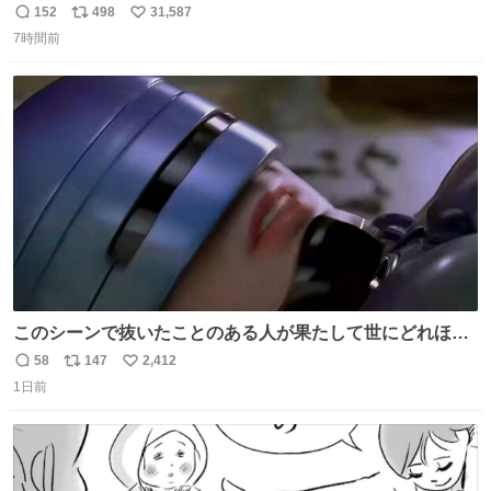
152
498
31,587
返
リ
い
7時間前
信
ポ
い
数
ス
ね
ト
数
数
このシーンで抜いたことのある人が果たして世にどれほど
いることか このアカウントに辿り着いた皆さんとは、ロボ
58
147
2,412
返
リ
い
コップ2についてこれからもぜひ語り合っていきたい
1日前
信
ポ
い
数
ス
ね
ト
数
数