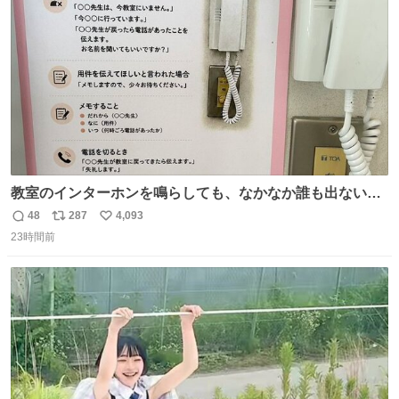
数
教室のインターホンを鳴らしても、なかなか誰も出ないこ
とがあります…。 もしかすると「電話の出方」に困ってい
48
287
4,093
返
リ
い
るのかもしれません。 そこで「何を話せばいいか」が見え
23時間前
信
ポ
い
る手引きを用意して、安心して電話に出られるようにしま
数
ス
ね
す。 インターホンの応対も大切なコミュニケーションの学
ト
数
数
びです。