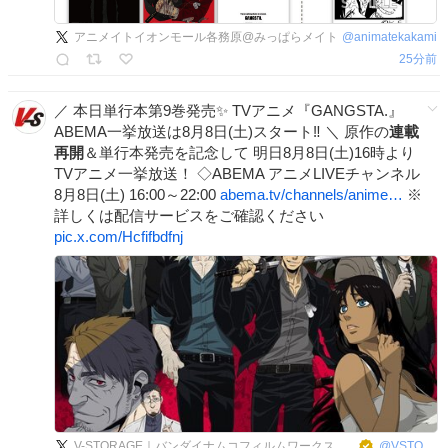
アニメイトイオンモール各務原@みっぱらメイト
@
animatekakami
25分前
／ 本日単行本第9巻発売✨ TVアニメ『GANGSTA.』
ABEMA一挙放送は8月8日(土)スタート‼️ ＼ 原作の
連載
再開
＆単行本発売を記念して 明日8月8日(土)16時より
TVアニメ一挙放送！ ◇ABEMA アニメLIVEチャンネル
8月8日(土) 16:00～22:00
abema.tv/channels/anime…
※
詳しくは配信サービスをご確認ください
pic.x.com/Hcfifbdfnj
V-STORAGE｜バンダイナムコフィルムワークス公式作品情報サイト
@
VSTORAGE