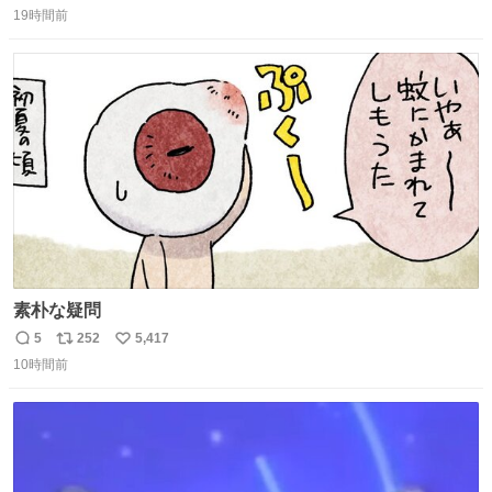
昨日は夜のショッピングモールに行った 先に寝といてよ❗
19時間前
信
ポ
い
と何度も何度も言い残して。 起きたら冷蔵庫に… ああ、こ
数
ス
ね
れ買いに行ってくれたんだ…😭
ト
数
数
素朴な疑問
5
252
5,417
返
リ
い
10時間前
信
ポ
い
数
ス
ね
ト
数
数