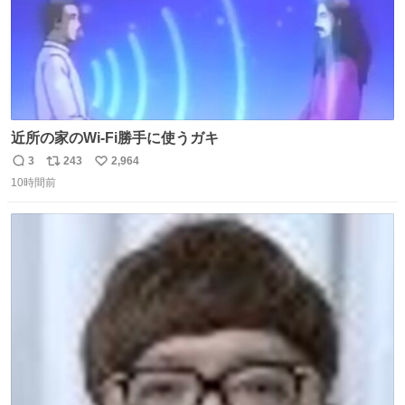
近所の家のWi-Fi勝手に使うガキ
3
243
2,964
返
リ
い
10時間前
信
ポ
い
数
ス
ね
ト
数
数