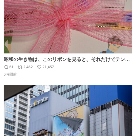
昭和の生き物は、このリボンを見ると、それだけでテンシ
ョンが上がるのである。
61
2,462
21,457
返
リ
い
6時間前
信
ポ
い
数
ス
ね
ト
数
数