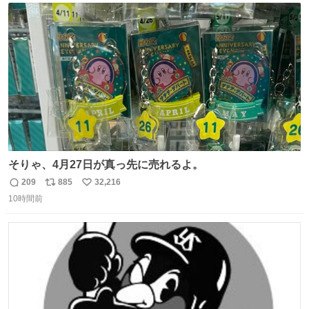
ト
数
数
そりゃ、4月27日が真っ先に売れるよ。
209
885
32,216
返
リ
い
10時間前
信
ポ
い
数
ス
ね
ト
数
数