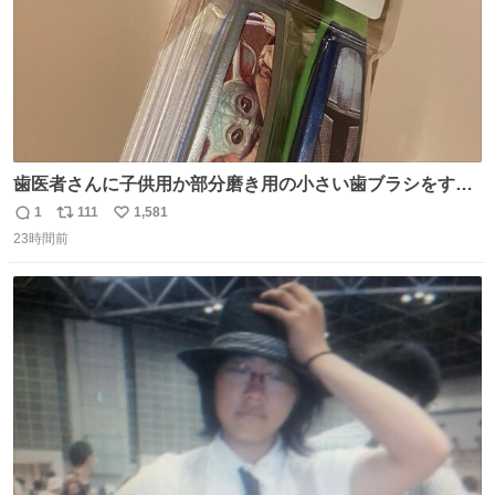
歯医者さんに子供用か部分磨き用の小さい歯ブラシをすす
められたので今日から私の歯ブラシこれ
1
111
1,581
返
リ
い
23時間前
信
ポ
い
数
ス
ね
ト
数
数