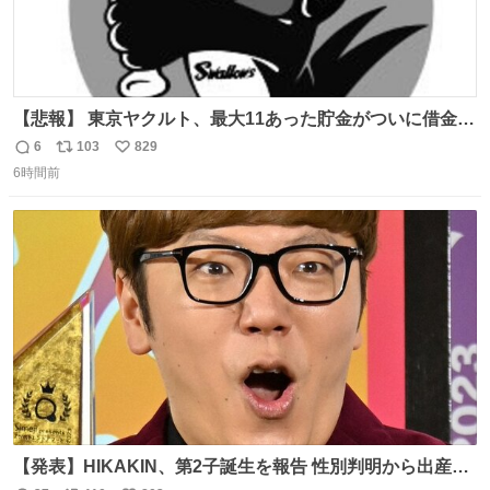
【悲報】 東京ヤクルト、最大11あった貯金がついに借金2
桁の10に到達… 6月以降は借金20オーバーととんでもない
6
103
829
返
リ
い
失速ぶりを見せています。
6時間前
信
ポ
い
数
ス
ね
ト
数
数
【発表】HIKAKIN、第2子誕生を報告 性別判明から出産ま