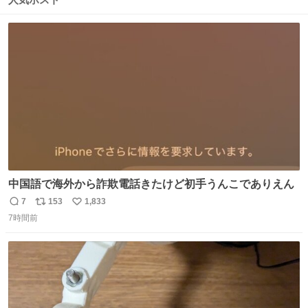
ト
数
数
中国語で海外から詐欺電話きたけど初手うんこでありえん
7
153
1,833
返
リ
い
7時間前
信
ポ
い
数
ス
ね
ト
数
数