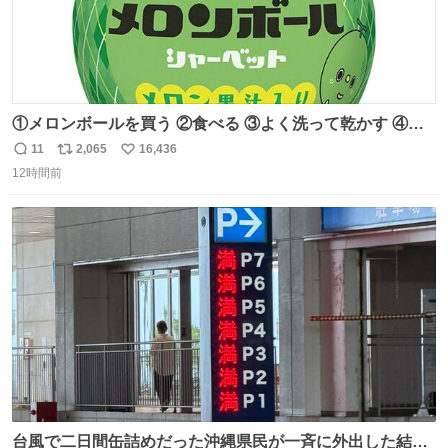
①メロンボールを買う ②食べる ③よく洗って乾かす ④か
わいい
11
2,065
16,436
返
リ
い
12時間前
信
ポ
い
数
ス
ね
ト
数
数
台風で二日間缶詰めだった沖縄県民が一斉に外出した結