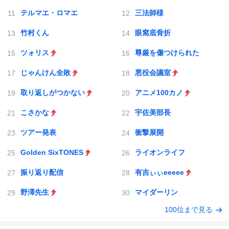
テルマエ・ロマエ
三法師様
竹村くん
眼窩底骨折
ツォリス
尊厳を傷つけられた
じゃんけん全敗
悪役会議室
取り返しがつかない
アニメ100カノ
こさかな
宇佐美部長
ツアー発表
衝撃展開
Golden SixTONES
ライオンライフ
振り返り配信
有吉ぃぃeeeee
野澤先生
マイダーリン
100位まで見る