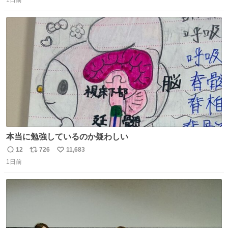
信
ポ
い
数
ス
ね
ト
数
数
本当に勉強しているのか疑わしい
12
726
11,683
返
リ
い
1日前
信
ポ
い
数
ス
ね
ト
数
数