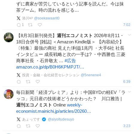
ずに農家が苦労しているという記事を読んだ。今は抹
茶ブーム。時の流れを感じる…
添川🍉
@
soekawaarit0
1
7:02
【8月3日新刊発売】
週刊エコノミスト
2026年8月11・
18日合併号 [雑誌] ＜Amazon Kindle版＞ 【内容紹介】
〔特集〕最強の商社 見えた!利益1兆円 ・大手6社 社長
インタビュー 成長戦略と次の一手は? ・中西勝也 三菱
商事社長 ・石井敬太 …
#
広告
amazon.co.jp/dp/B0H6KPMPJT/…
投資・金融・会社経営セレクション
@
5nenene4
6:39
毎日新聞「経済プレミア」より：中国BYDの軽EV「ラ
ッコ」元日産の技術者どうかかわった？ 川口雅浩 |
週刊エコノミスト
Online
weekly-
economist.mainichi.jp/articles/20260…
あょっです
@
alyoltudesuyo
3:23