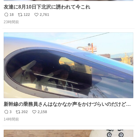
友達に8月10日下北沢に誘われて今これ
18
122
2,761
返
リ
い
23時間前
信
ポ
い
数
ス
ね
ト
数
数
新幹線の乗務員さんはなかなか声をかけづらいのだけど😅
ルミエールの運転士さん、運転台にカメラマン向けたらお
3
202
2,158
返
リ
い
二人で敬礼🫡✨ 暗くて上手く撮れないなぁ…な顔してた
14時間前
信
ポ
い
ら、わざわざ車外に出て来てくださり✨ 「フリー素材なの
数
ス
ね
で載せて大丈夫です！」と自ら言ってくださる親切気さく
ト
数