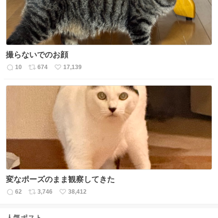
撮らないでのお顔
10
674
17,139
返
リ
い
信
ポ
い
数
ス
ね
ト
数
数
変なポーズのまま観察してきた
62
3,746
38,412
返
リ
い
信
ポ
い
数
ス
ね
人気ポスト