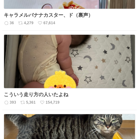
キャラメルバナナカスター、ド（裏声）
36
4,279
67,614
返
リ
い
信
ポ
い
数
ス
ね
ト
数
数
こういう走り方の人いたよね
393
5,361
154,719
返
リ
い
信
ポ
い
数
ス
ね
ト
数
数