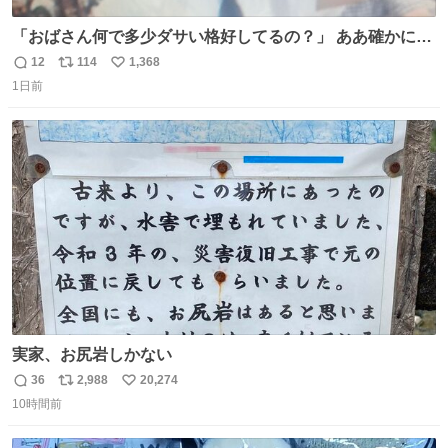
「おばさん何で多少ダサい格好してるの？」 ああ確かに多
少ダサいな。君達が大人になる時にはこんな格好しなくて
12
114
1,368
返
リ
い
済むと良いな
1日前
信
ポ
い
数
ス
ね
ト
数
数
実家、お尻岩しかない
36
2,988
20,274
返
リ
い
10時間前
信
ポ
い
数
ス
ね