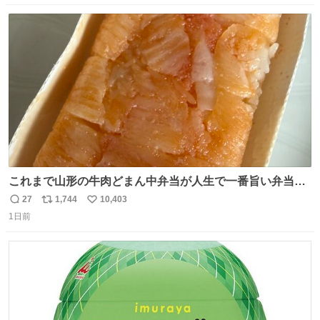
数
ス
ね
ト
数
数
これまで山形の牛肉どまん中弁当が人生で一番旨い弁当だ
ったのだが、それを遥かに超える弁当発見。 個人的に駅弁
27
1,744
10,403
返
リ
い
＆空弁ランキングぶっち切りで首位を独走しているお弁当
1日前
信
ポ
い
です🥹 福岡空港＆博多駅で購入可🍱 博多駅界隈にステイさ
数
ス
ね
れてるクルーの方は駅での購入が断然オススメです👍 #え
ト
数
数
んがわ明太寿司