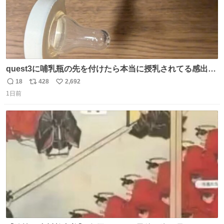
quest3に哺乳瓶の先を付けたら本当に授乳されてる感出る
はず！
18
428
2,692
返
リ
い
1日前
信
ポ
い
数
ス
ね
ト
数
数