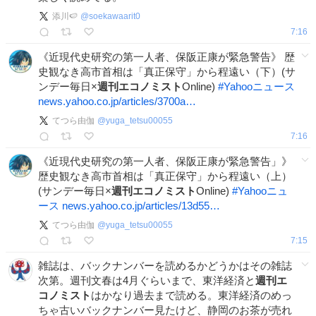
添川🍉
@
soekawaarit0
7:16
《近現代史研究の第一人者、保阪正康が緊急警告》 歴
史観なき高市首相は「真正保守」から程遠い（下）(サ
ンデー毎日×
週刊エコノミスト
Online)
#
Yahooニュース
news.yahoo.co.jp/articles/3700a…
てつら由伽
@
yuga_tetsu00055
7:16
《近現代史研究の第一人者、保阪正康が緊急警告」》
歴史観なき高市首相は「真正保守」から程遠い（上）
(サンデー毎日×
週刊エコノミスト
Online)
#
Yahooニュ
ース
news.yahoo.co.jp/articles/13d55…
てつら由伽
@
yuga_tetsu00055
7:15
雑誌は、バックナンバーを読めるかどうかはその雑誌
次第。週刊文春は4月ぐらいまで、東洋経済と
週刊エ
コノミスト
はかなり過去まで読める。東洋経済のめっ
ちゃ古いバックナンバー見たけど、静岡のお茶が売れ