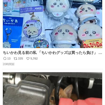
ト
数
数
ちいかわ見る前の私 「ちいかわグッズは買ったら負け」 今
「  ︎︎ ︎︎ 」
13
335
5,762
返
リ
い
20時間前
信
ポ
い
数
ス
ね
ト
数
数