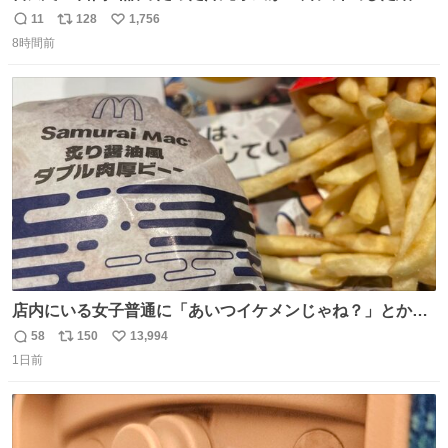
果、パルコの駐車場フル満車🤣
11
128
1,756
返
リ
い
8時間前
信
ポ
い
数
ス
ね
ト
数
数
店内にいる女子普通に「あいつイケメンじゃね？」とか
「スマホの持ち方きもw」とか大声で騒いでて怖い
58
150
13,994
返
リ
い
1日前
信
ポ
い
数
ス
ね
ト
数
数