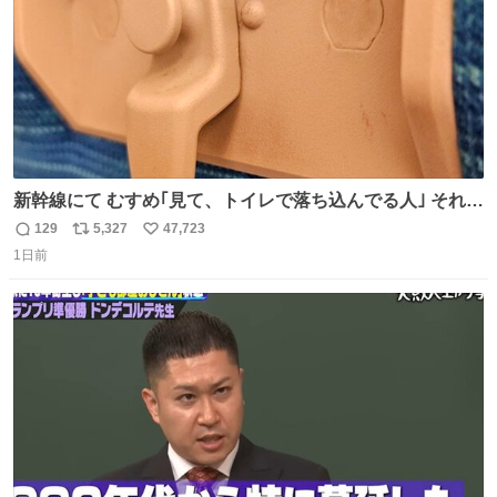
新幹線にて むすめ｢見て、トイレで落ち込んでる人｣ それに
しか見えなくなった どうしてくれるんだ
129
5,327
47,723
返
リ
い
1日前
信
ポ
い
数
ス
ね
ト
数
数