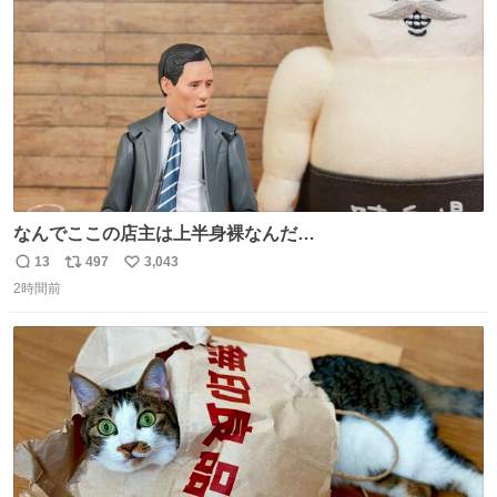
数
なS運転士さん感謝
なんでここの店主は上半身裸なんだ…
13
497
3,043
返
リ
い
2時間前
信
ポ
い
数
ス
ね
ト
数
数