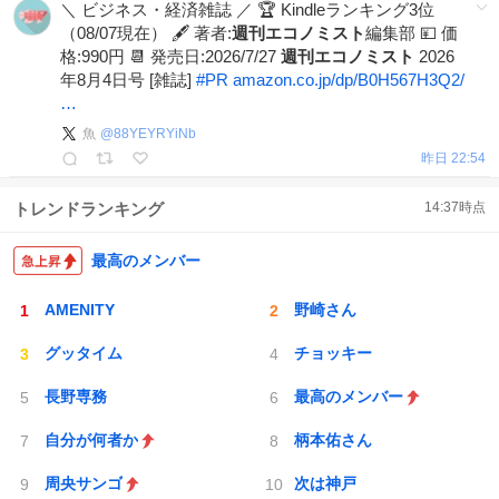
＼ ビジネス・経済雑誌 ／ 🏆 Kindleランキング3位
（08/07現在） 🖋️ 著者:
週刊エコノミスト
編集部 💴 価
格:990円 📆 発売日:2026/7/27
週刊エコノミスト
2026
年8月4日号 [雑誌]
#
PR
amazon.co.jp/dp/B0H567H3Q2/
…
魚
@
88YEYRYiNb
昨日 22:54
トレンドランキング
14:37
時点
最高のメンバー
AMENITY
野崎さん
グッタイム
チョッキー
長野専務
最高のメンバー
自分が何者か
柄本佑さん
周央サンゴ
次は神戸