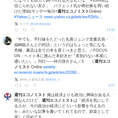
になっても自力で調べられる人なんだな 「PER6倍は
信じられない安さ」 バフェット氏が商社株を買い続
けた理由(サンデー毎日×
週刊エコノミスト
Online)
#
Yahooニュース
news.yahoo.co.jp/articles/02b5c…
エイ子
@
narutobieiko
13:10
「中でも、平行線をたどった丸善ジュンク堂書店員・
福嶋聡さんとの対話」というのはちょっと気になる。
究極、書店は全ての本を置くべきと思う。／FOCUS
ON：ヘイト本に挑んだ本好きが『差別のない本屋に
通いたい。』刊行――仲川啓介さん／3 |
週刊エコ
ノミスト
Online
weekly-
economist.mainichi.jp/articles/20260…
akimi_o @名古屋
@
akimi_o
1
8:07
週刊エコノミスト
俺は経済よりも政治に興味がある人
間なんだけど、
週刊エコノミスト
は「経済を気にして
る人が、今の政治が経済にどういう影響を与えるの
か」みたいな記事を書いてくれてるので、娯楽として
楽しく読めてる。