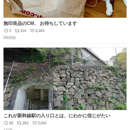
無印良品のCM、 お待ちしています
3
114
2,363
返
リ
い
8時間前
信
ポ
い
数
ス
ね
ト
数
数
これが新幹線駅の入り口とは、にわかに信じがたい
26
283
3,441
返
リ
い
1日前