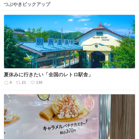
つぶやきピックアップ
夏休みに行きたい「全国のレトロ駅舎」
4
21
130
返
リ
い
信
ポ
い
数
ス
ね
ト
数
数