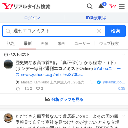
i
ログイン
ID新規取得
検索
キ
ー
話題
最新
画像
動画
ユーザー
ウェブ検索
ワ
ベストポスト
ー
ド
歴史観なき高市首相は「真正保守」から程遠い（下）
を
(サンデー毎日×
週刊エコノミスト
Online)
#
Yahooニュー
消
ス
news.yahoo.co.jp/articles/3700a…
す
Masato Kamikubo 上久保誠人@6/23発売！『煽動政治』(三省堂)
@
KamikuboMasato
2
2
0:35
分析グラフを見る
ただでさえ四季報なんて敷居高いのに、よその国の四
季報見て自分で商社を見つけたのがすごい どんな立場