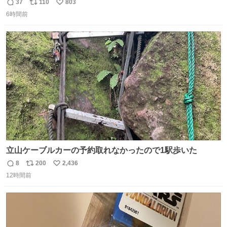
で半年以上の記録を公開
37
110
803
返
リ
い
news.livedoor.com/article/detail… HIKAKINが9日、
6時間前
信
ポ
い
YouTubeチャンネルを更新し、第2子となる男児が誕生し
数
ス
ね
たことを報告。「てんやわんやの半年間でしたが、命がけ
ト
数
数
で頑張ってくれた妻には感謝しかありません」と記した。
立山ケーブルカーの予約取れなかったので1駅歩いた
8
200
2,436
返
リ
い
12時間前
信
ポ
い
数
ス
ね
ト
数
数