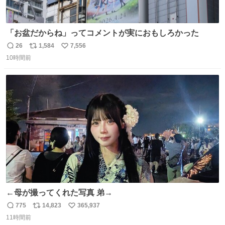
「お盆だからね」ってコメントが実におもしろかった
26
1,584
7,556
返
リ
い
10時間前
信
ポ
い
数
ス
ね
ト
数
数
←母が撮ってくれた写真 弟→
775
14,823
365,937
返
リ
い
11時間前
信
ポ
い