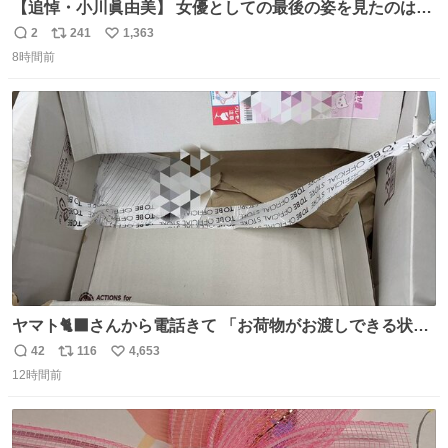
【追悼・小川眞由美】 女優としての最後の姿を見たのは何
年も前に放送された『トリビアの泉』。そのときも「何で
2
241
1,363
返
リ
い
こんな役やってんだ…」と思ったけど、収録終わりに言っ
8時間前
信
ポ
い
た「何かを掴んだ」というコメントがいかにも小川眞由美
数
ス
ね
らしい。その何年か後に出たTBSのバラエティでの姿が本
ト
数
数
当の最後になるかな
ヤマト🐈‍⬛さんから電話きて 「お荷物がお渡しできる状況
でない程潰れてまして」って えっ😳 見に行くとこの状態
42
116
4,653
返
リ
い
😭 海渡ってくる時に潰れたっぽい 「一旦戻して新しいの
12時間前
信
ポ
い
送ってもらいます」みたいに言ってたから 在庫ないし💦 っ
数
ス
ね
て事で中身無事だったから連れて帰って来た😅 壊れる物な
ト
数
数
くて良かった