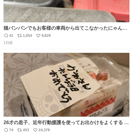
猫バンバンでもお客様の車両から出てこなかったにゃんこ
🐈 救出しようとした工場長が腕を引っ掻かれ、ぱんぱんに
41
1,054
9,829
返
リ
い
膨れ上がり、傷だらけ血だらけになりながらも何とか救出
1日前
信
ポ
い
したこの子はその後、工場長の家の子になりました😌💕
数
ス
ね
ト
数
数
26才の息子、近年行動援護を使ってお出かけをよくする 親
との外出はもう嫌らしい。 中身は小学生位なのに小癪な😅
74
453
24,378
返
リ
い