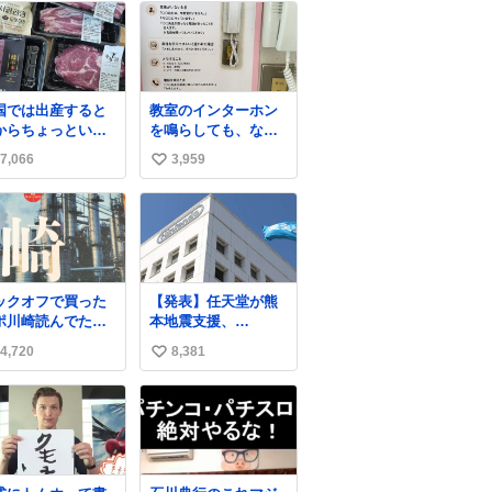
国では出産すると
教室のインターホン
からちょっといい
を鳴らしても、なか
が届きます。産褥
なか誰も出ないこと
7,066
3,959
い
に栄養を取
があります…。 もし
！！！というメッ
かすると「電話の出
い
ージをビシバシ感
方」に困っているの
ね
る
かもしれません。 そ
数
こで「何を話せばい
いか」が見える手引
きを用意して、安心
ックオフで買った
【発表】任天堂が熊
して電話に出られる
ポ川崎読んでた
本地震支援、
ようにします。 イン
，前の持ち主がラ
「Switch 2」など無
ターホンの応対も大
4,720
8,381
い
パーになる決意を
償修理へ 保証切れで
切なコミュニケーシ
た形跡があってウ
も対象
い
ョンの学びです。
た
news.livedoor.com/
ね
article/detail… 任天
数
堂が令和8年熊本地震
の被災者支援とし
て、災害救助法適用