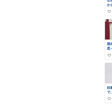
公
か
面
い
い
ね
数
期
思
で
い
と
し
い
そ
ね
停
数
ね
妊
で
ッ
い
う
グ
い
っ
ね