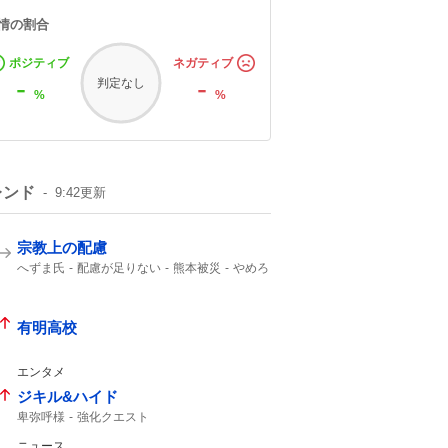
情の割合
ポジティブ
ネガティブ
-
-
判定なし
%
%
レンド
9:42
更新
宗教上の配慮
へずま氏
配慮が足りない
熊本被災
やめろ
SNS
炊き出し
有明高校
エンタメ
ジキル&ハイド
卑弥呼様
強化クエスト
ニュース