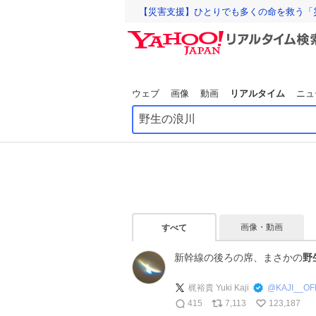
【災害支援】ひとりでも多くの命を救う「
ウェブ
画像
動画
リアルタイム
ニュ
画像・動画
すべて
新幹線の後ろの席、まさかの
野
梶裕貴 Yuki Kaji
@
KAJI__OF
415
7,113
123,187