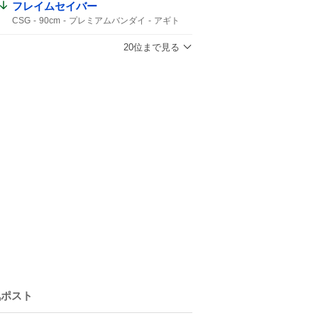
フレイムセイバー
CSG
90cm
プレミアムバンダイ
アギト
バンダイ
20位まで見る
気ポスト