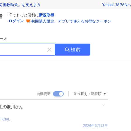
Yahoo! JAPAN
ヘ
災害救助犬」を支えよう
IDでもっと便利に
新規取得
ログイン
初回購入限定、アプリで使えるお得なクーポン
ース
検索
キ
ー
ワ
ー
ド
を
消
自動更新
並べ替え：
新着順
す
生の浪川
さん
FICIAL
2026年6月13日