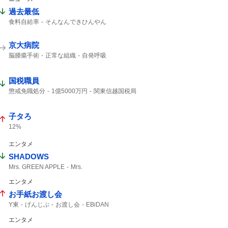
過去最低
食料自給率
そんなんできひんやん
円安ホクホク
京大病院
脳腫瘍手術
正常な組織
自発呼吸
通常の生活
自発呼吸不能の重篤状態
腫瘍でない
竹田くん
良性腫瘍
国税職員
極めて重大な事態
植物状態
重篤
医療事故
MBSニュース
懲戒免職処分
1億5000万円
関東信越国税局
知り合った
受け取り
税務調査
刑事告発
詐欺では
子タろ
12%
エンタメ
SHADOWS
Mrs. GREEN APPLE
Mrs.
エンタメ
お手紙お渡し会
Y東
げんじぶ
お渡し会
EBiDAN
エンタメ