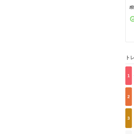
感
ト
1
2
3