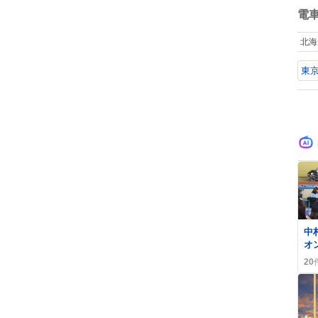
sn
数
電
ゃ
見
北海
た！✨ 
と
東
る
か
し
な
や
中
オ
弾
20
「