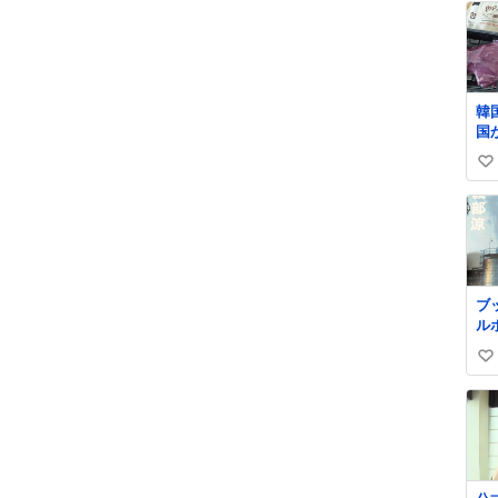
韓
国
肉
い
期
れ
い
セ
ね
じ
数
ブ
ル
ら
い
ッ
し
い
ケ
ね
数