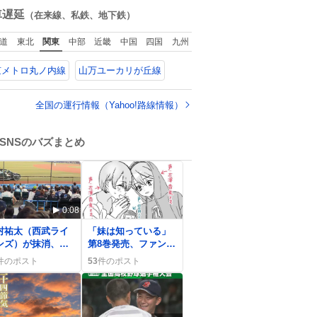
idelでめちゃくち
で貯めてた2万円を役
数
車遅延
（在来線、私鉄、地下鉄）
ピッタリなものを
に立てて欲しい、み
つけたので買っ
んなも元気になって
道
東北
関東
中部
近畿
中国
四国
九州
スマホと小物
欲しいと。家内も一
ペットボトルが入
緒に募金したので、
京メトロ丸ノ内線
山万ユーカリが丘線
の最高すぎる🥹 し
自分も何かできたら
もスマホ入れ独立
なぁと思いました。
てるしファスナー
全国の運行情報（Yahoo!路線情報）
い！地味に嬉しい
つ！！！
SNSのバズまとめ
0:08
0
村祐太（西武ライ
「妹は知っている」
ンズ）が抹消、被
第8巻発売、ファンが
多さにファン嘆き
「大好きすぎる」
件のポスト
53
件のポスト
残念」
「心が暖まる」と歓
喜