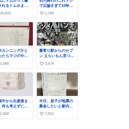
式にトムホって書
石川典行のこれマジ
地域からの同社製品
されるトムホまだ
で正論すぎて10年前
の修理について、27
白い
の自分に言い聞かせ
年2月1日まで無償で
26,093
1,780
い
たい
対応すると発表し
い
た。「Switch 2」や
「Switch」「Joy-
ね
Con」などが対象。
数
末カンニングかと
最寄り駅からのセブ
ったらマジのやつ
ン えらいもん見つけ
草 B4でIDMってこ
てしまった これ売っ
2,488
3,479
い
はおそらく就職だ
てくれへんかな… #
、内定取り消し？
浅井健一 #ポテチ
い
れと夏休み期間の
#ロックの名盤
ね
学って無意味じゃ
数
？
娠中から出産後ま
今日、息子が地震の
、何も考えずにサ
募金したいと家内と
と持って行けるよ
郵便局に行ったみた
2,369
7,652
い
なショルダーバッ
いです。おもちゃと
が欲しいな〜と思
か買う選択肢もあっ
い
ていたのだけど
たと思うけど、自分
ね