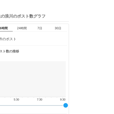
生の浪川の
ポスト数グラフ
6時間
24時間
7日
30日
件のポスト
スト数の推移
5:30
7:30
9:30