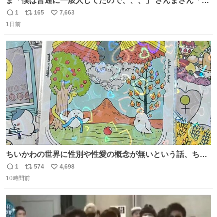
ま「僕は普通に一般人してたので、、、」 さんまさん「チ
ンパンジー⁉️」 しぬwwwwwwwwwwwwwwwwwwwww
1
165
7,663
返
リ
い
1日前
信
ポ
い
数
ス
ね
ト
数
数
ちいかわの世界に性別や性愛の概念が無いという話、ちい
かわタロットでも恋人・女帝・女教皇あたりは性別を意識
1
574
4,698
返
リ
い
させないように描かれてるんだよね。かなり徹底している
10時間前
信
ポ
い
印象。
数
ス
ね
ト
数
数