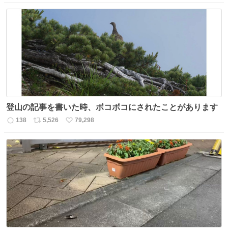
信
ポ
い
数
ス
ね
ト
数
数
登山の記事を書いた時、ボコボコにされたことがあります
138
5,526
79,298
返
リ
い
信
ポ
い
数
ス
ね
ト
数
数