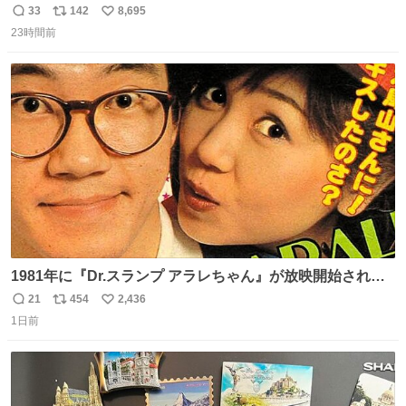
33
142
8,695
返
リ
い
23時間前
信
ポ
い
数
ス
ね
ト
数
数
1981年に『Dr.スランプ アラレちゃん』が放映開始された
直後の鳥山明さんと、小山茉美さんです。
21
454
2,436
返
リ
い
1日前
信
ポ
い
数
ス
ね
ト
数
数