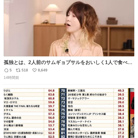
数
孤独とは、2人前のサムギョプサルをおいしく1人で食べる
ことである←好きすぎる
5
518
8,649
返
リ
い
14時間前
信
ポ
い
数
ス
ね
ト
数
数