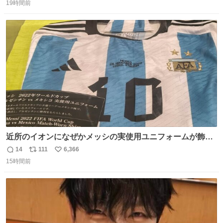
19時間前
信
ポ
い
数
ス
ね
ト
数
数
近所のイオンになぜかメッシの実使用ユニフォームが飾っ
てあっておもろい
14
111
6,366
返
リ
い
15時間前
信
ポ
い
数
ス
ね
ト
数
数