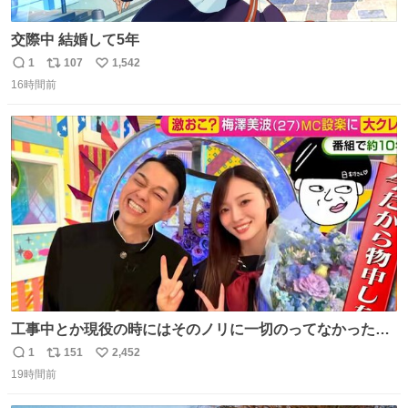
交際中 結婚して5年
1
107
1,542
返
リ
い
16時間前
信
ポ
い
数
ス
ね
ト
数
数
工事中とか現役の時にはそのノリに一切のってなかった1
番の「設楽の女」が卒業して頭角を現しはじめてて大好き
1
151
2,452
返
リ
い
🥲🥲 設楽さんの返しも良い🥲 #梅澤美波
19時間前
信
ポ
い
数
ス
ね