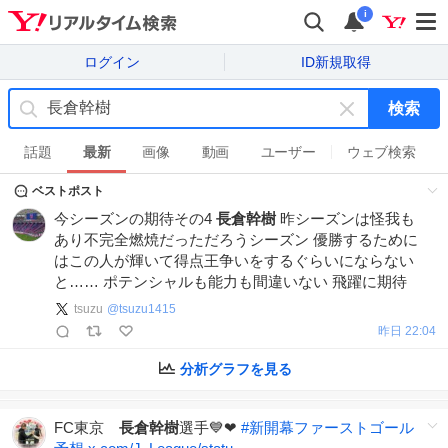
i
ログイン
ID新規取得
検索
キ
ー
話題
最新
画像
動画
ユーザー
ウェブ検索
ワ
ベストポスト
ー
ド
今シーズンの期待その4
長倉幹樹
昨シーズンは怪我も
を
あり不完全燃焼だっただろうシーズン 優勝するために
消
はこの人が輝いて得点王争いをするぐらいにならない
す
と…… ポテンシャルも能力も間違いない 飛躍に期待
tsuzu
@
tsuzu1415
昨日 22:04
分析グラフを見る
FC東京
長倉幹樹
選手💙❤
#
新開幕ファーストゴール