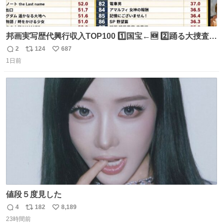
邦画実写歴代興行収入TOP100 1️⃣国宝←🆕 2️⃣踊る大捜査線
THE MOVIE2 3️⃣南極物語 4️⃣踊る大捜査線 THE MOVIE 5️⃣
2
124
687
返
リ
い
子猫物語 6️⃣劇場版コード・ブルー 7️⃣天と地と 8️⃣永遠の0
1日前
信
ポ
い
9️⃣ROOKIES-卒業- 🔟世界の中心で、愛をさけぶ … 44位 ほ
数
ス
ね
どなく、お別れです←🆕 … 60位 キングダム 魂の決戦←🆕
ト
数
数
値段５度見した
4
182
8,189
返
リ
い
23時間前
信
ポ
い