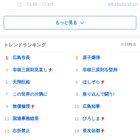
20
107
8月2日(日) 12:13
もっと見る
トレンドランキング
3:16
時点
広島市長
原子爆弾
非核三原則見直し
非核三原則を堅持
天翔乱姫
ほしぞら
この世界の片隅に
座り込んで闘う!
無償修理
広島知事
国連事務総長
ひろしま
右折禁止
長友佑都