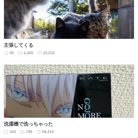
主張してくる
50
2,400
25,532
返
リ
い
信
ポ
い
数
ス
ね
ト
数
数
洗濯機で洗っちゃった
344
798
68,410
返
リ
い