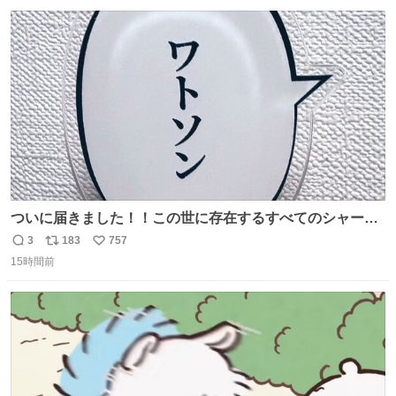
した！ 杉床を採用しようとしている方々へ忠告です。杉床
数
ス
ね
は乾燥パスタに負けます。豆腐くらいやわやわです。
ト
数
数
ついに届きました！！この世に存在するすべてのシャーロ
ック・ホームズに「ワトソン」と喋ってもらうためのアク
3
183
757
返
リ
い
スタです！！！
15時間前
信
ポ
い
数
ス
ね
ト
数
数