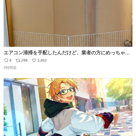
エアコン清掃を手配したんだけど、業者の方にめっちゃ吠
えるから隔離した。これでもう安心だ。
8
298
3,402
返
リ
い
4時間前
信
ポ
い
数
ス
ね
ト
数
数