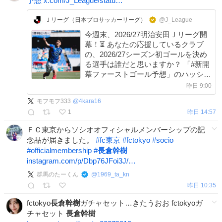
予想
x.com/J_League/statu…
Ｊリーグ（日本プロサッカーリーグ）
@J_League
今週末、2026/27明治安田Ｊリーグ開
幕！⏳️ あなたの応援しているクラブ
の、2026/27シーズン初ゴールを決め
る選手は誰だと思いますか？ 「#新開
幕ファーストゴール予想」のハッシュ
タグを付けて、予想を教えてください
昨日 9:00
📝 #Ｊリーグ新開幕 #ここから世界だ
モフモフ333
@
4kara16
1
昨日 14:57
ＦＣ東京からソシオオフィシャルメンバーシップの記
念品が届きました。
#
fc東京
#
fctokyo
#
socio
#
officialmembership
#
長倉幹樹
instagram.com/p/Dbp76JFoi3J/…
群馬のたーくん
@
1969_ta_kn
昨日 10:35
fctokyo
長倉幹樹
ガチャセット…きたうおお fctokyoガ
チャセット
長倉幹樹