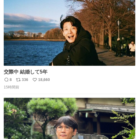
ト
数
数
交際中 結婚して5年
8
336
18,660
返
リ
い
15時間前
信
ポ
い
数
ス
ね
ト
数
数