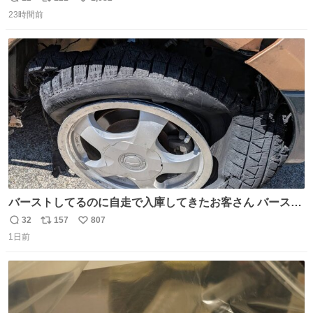
返
リ
い
23時間前
信
ポ
い
数
ス
ね
ト
数
数
バーストしてるのに自走で入庫してきたお客さん バースト
したならその場で動かないで助け呼んで下さい😰 保険にロ
32
157
807
返
リ
い
ードサービス付いてて金銭負担も無いんですから これで走
1日前
信
ポ
い
ると、壊さなくていい所まで壊しちゃいますから 実際、外
数
ス
ね
装ダメージ、ABSセンサ断線、ブレーキホースも傷入っち
ト
数
数
ゃってます…