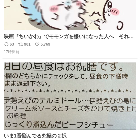
映画『ちいかわ』でモモンガを嫌いになった人へ それで
も愛される理由と可能性 kai-you.net/article/96186 『映画
63
901
5,769
返
リ
い
ちいかわ 人魚の島のひみつ』を3回観て、原作も追ってい
17時間前
信
ポ
い
る筆者が、モモンガの名誉回復を試みようとする記事で
数
ス
ね
す。ちいかわ初心者向けです🖊
ト
数
数
いま1番悩んでる究極の２択