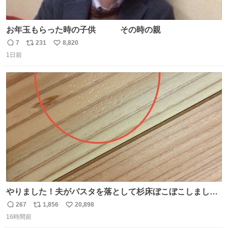
お年玉もらった時の子供 その時の親
7
231
8,820
返
リ
い
1日前
信
ポ
い
数
ス
ね
ト
数
数
やりました！夫がパスタを落として杉床ぼこぼこしまし
た！よかったーーー！ファーストぼこぼこ自分じゃなく
267
1,856
20,898
返
リ
い
て！これで第二波いつでもいけます！！！✌️いやーほっと
16時間前
信
ポ
い