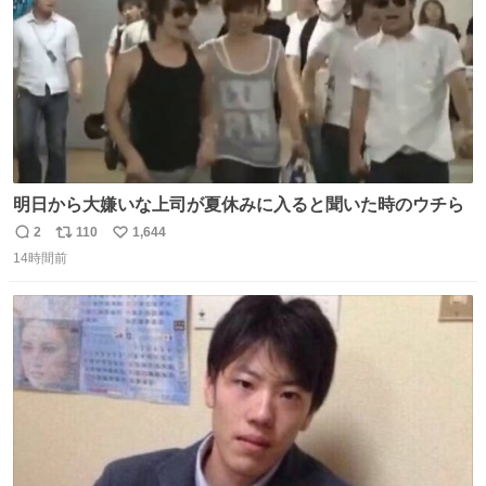
明日から大嫌いな上司が夏休みに入ると聞いた時のウチら
2
110
1,644
返
リ
い
14時間前
信
ポ
い
数
ス
ね
ト
数
数