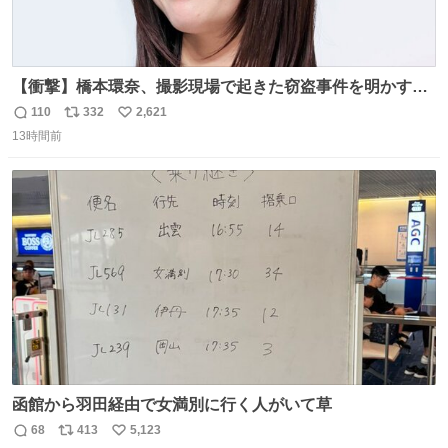
【衝撃】橋本環奈、撮影現場で起きた窃盗事件を明かす
「警察が来てました」 news.livedoor.com/article/detail…
110
332
2,621
返
リ
い
橋本は「撮影現場で照明さんのケーブルが盗まれて…。廃
13時間前
信
ポ
い
工場とかで撮影してたんですけど。警察が来てました」と
数
ス
ね
述懐。専門家も「銅の価値が上がってるんですよね…」と
ト
数
数
反応した。
函館から羽田経由で女満別に行く人がいて草
68
413
5,123
返
リ
い