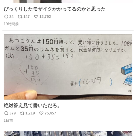
びっくりしたモザイクかかってるのかと思った
24
147
12,792
返
リ
い
19時間前
信
ポ
い
数
ス
ね
ト
数
数
絶対答え見て書いただろ。
379
1,219
75,457
返
リ
い
1日前
信
ポ
い
数
ス
ね
ト
数