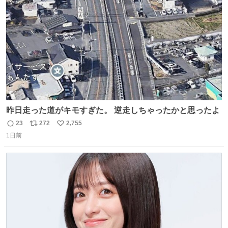
数
昨日走った道がキモすぎた。 逆走しちゃったかと思ったよ
23
272
2,755
返
リ
い
1日前
信
ポ
い
数
ス
ね
ト
数
数