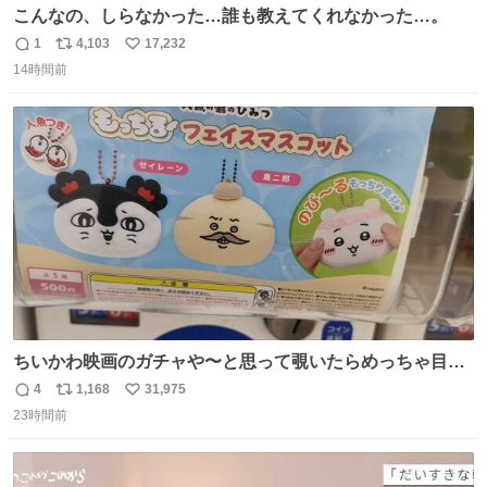
こんなの、しらなかった…誰も教えてくれなかった…。
1
4,103
17,232
返
リ
い
14時間前
信
ポ
い
数
ス
ね
ト
数
数
ちいかわ映画のガチャや〜と思って覗いたらめっちゃ目合
って気まずい
4
1,168
31,975
返
リ
い
23時間前
信
ポ
い
数
ス
ね
ト
数