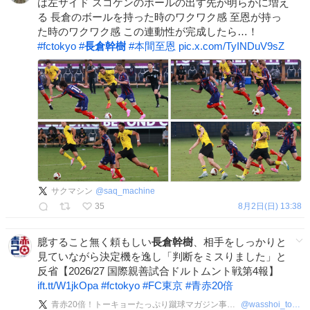
は左サイド スコケンのボールの出す先が明らかに増え
る 長倉のボールを持った時のワクワク感 至恩が持っ
た時のワクワク感 この連動性が完成したら…！
#
fctokyo
#
長倉幹樹
#
本間至恩
pic.x.com/TyINDuV9sZ
サクマシン
@
saq_machine
35
8月2日(日) 13:38
臆すること無く頼もしい
長倉幹樹
、相手をしっかりと
見ていながら決定機を逸し「判断をミスりました」と
反省【2026/27 国際親善試合ドルトムント戦第4報】
ift.tt/W1jkOpa
#
fctokyo
#
FC東京
#
青赤20倍
青赤20倍！トーキョーたっぷり蹴球マガジン事務局
@
wasshoi_tokyo