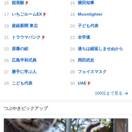
舘美駿
横田知事
いちごルームEX
Moonlighter
産経新聞 東北
子ども代表
トラウマパンク
全学連
原爆の絵
過ちは繰返しませぬから
広島平和式典
岡田武史
勝手に学ぶ人
フェイスマスク
こども代表
UAE
100位まで見る
つぶやきピックアップ