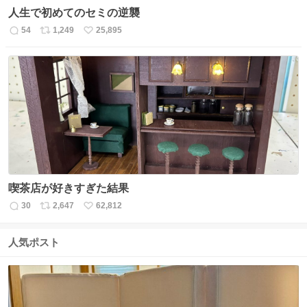
人生で初めてのセミの逆襲
54
1,249
25,895
返
リ
い
信
ポ
い
数
ス
ね
ト
数
数
喫茶店が好きすぎた結果
30
2,647
62,812
返
リ
い
信
ポ
い
数
ス
ね
人気ポスト
ト
数
数