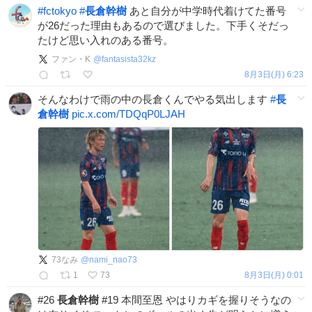
#
fctokyo
#
長倉幹樹
あと自分が中学時代着けてた番号
が26だった理由もあるので選びました。下手くそだっ
たけど思い入れのある番号。
ファン・K
@
fantasista32kz
8月3日(月) 6:23
そんなわけで雨の中の長倉くんでやる気出します
#
長
倉幹樹
pic.x.com/TDQqP0LJAH
73なみ
@
nami_nao73
1
73
8月3日(月) 0:01
#26
長倉幹樹
#19 本間至恩 やはりカギを握りそうなの