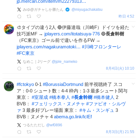
jp.mercari.com/item/m22279313…
みゆ@ガチャしか勝たん
@
miyugachakatsu
昨日 4:52
🎨タイプの違う2人 🔵伊藤達哉（川崎F）ドイツを経た
技巧派MF →
jplayers.com/itotatsuya-776
🔵
長倉幹樹
（FC東京）ゴール前で違いを作るFW →
jplayers.com/nagakuramotoki…
#
川崎フロンターレ
#
FC東京
なめこ｜Jリーグ
@
jple_nameko
8月4日(火) 10:10
#
fctokyo
0-1
#
BorussiaDortmund
前半視聴終了 スコ
ア：0-0 シュート数：4-4 枠内：1-3 最多シュート関与
東京：
#
室屋成
#
橋本拳人
#
長倉幹樹
#
橋本健人
2
BVB：
#
フェリックス・ヌメチャ
#
ファビオ・シルヴ
ァ
3 最多好プレー場面 東京：
#
キム・スンギュ
3
BVB：ヌメチャ 4
abema.go.link/lclEf
つるたただし
@
wf0896
8月3日(月) 21:55