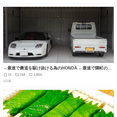
数
ス
ね
ト
数
数
→最速で農道を駆け抜ける為のHONDA ←最速で隣町の集
会所に行く為のHONDA
11
159
2,854
返
リ
い
1日前
信
ポ
い
数
ス
ね
ト
数
数