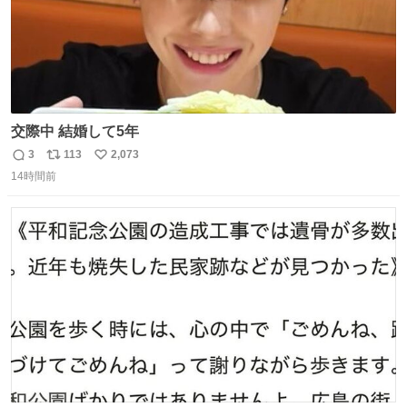
交際中 結婚して5年
3
113
2,073
返
リ
い
14時間前
信
ポ
い
数
ス
ね
ト
数
数