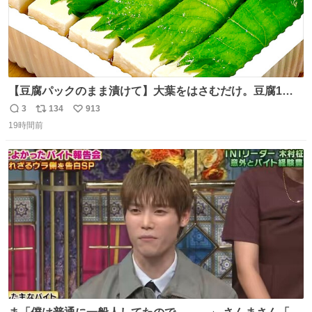
【豆腐パックのまま漬けて】大葉をはさむだけ。豆腐1
丁、秒でなくなる 豆腐に大葉をはさんで、めんつゆに漬け
3
134
913
返
リ
い
るだけ。冷蔵庫で置くだけで味がしみ込み、さっぱりなの
19時間前
信
ポ
い
に満足感のある一品に。火を使わず5分で仕込める、忙し
数
ス
ね
い日にもぴったりの大葉と豆腐の漬けレシピです。 詳しく
ト
数
数
はリプ欄を見てね👇