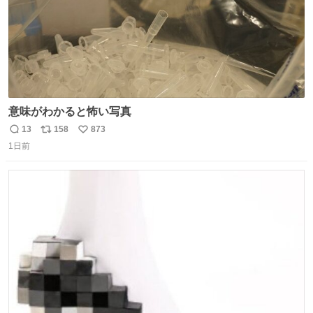
意味がわかると怖い写真
13
158
873
返
リ
い
1日前
信
ポ
い
数
ス
ね
ト
数
数