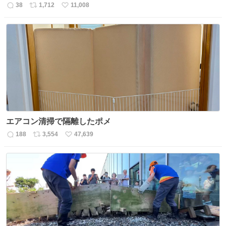
38
1,712
11,008
返
リ
い
信
ポ
い
数
ス
ね
ト
数
数
エアコン清掃で隔離したポメ
188
3,554
47,639
返
リ
い
信
ポ
い
数
ス
ね
ト
数
数