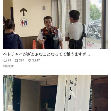
数
ベトチャイがざまぁなことなってて飯うますぎ
る〜〜〜！！！！！！！！ 店員さんの神対応によって先頭
29
294
3,247
返
リ
い
並んでたのに列からハブられてたwwwwwwwwwwww
6時間前
信
ポ
い
数
ス
ね
ト
数
数