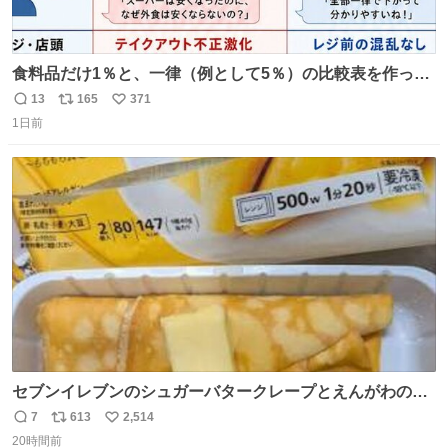
食料品だけ1％と、一律（例として5％）の比較表を作って
みました。 参考になるかと思います。
13
165
371
返
リ
い
1日前
信
ポ
い
数
ス
ね
ト
数
数
セブンイレブンのシュガーバタークレープとえんがわの寿
司を探している人へ！ シュガーバタークレープは目黒、品
7
613
2,514
返
リ
い
川、蒲田、渋谷、川崎、横浜、鶴見、九州の一部エリア限
20時間前
信
ポ
い