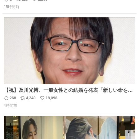
返
リ
い
15時間前
信
ポ
い
数
ス
ね
ト
数
数
【祝】及川光博、一般女性との結婚を発表「新しい命を授
かっております」 news.livedoor.com/lite/article_d…
268
4,240
18,098
返
リ
い
「私、及川光博はこの度、交際しておりました方と入籍い
4時間前
信
ポ
い
たしました。また、新しい命を授かっております」「今後
数
ス
ね
も変わらず俳優として、ミッチーとして、努力し精進して
ト
数
数
参ります」とつづった。