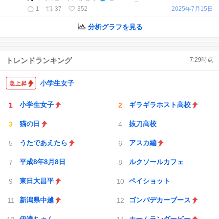
1
37
352
2025年7月15日
分析グラフを見る
トレンドランキング
7:29
時点
小学生女子
小学生女子
ギラギラホスト高校
猫の日
抜刀高校
うたであえたら
アスカ編
平成8年8月8日
ルクソールカフェ
東日大昌平
ペイショット
新潟県中越
ゴンバデカーブース