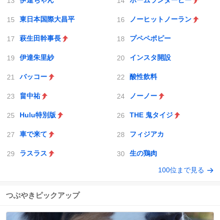
伊達ちゃん
ホームランダービー
東日本国際大昌平
ノーヒットノーラン
萩生田幹事長
プペペポピー
伊達朱里紗
インスタ開設
バッコー
酸性飲料
畠中祐
ノーノー
Hulu特別版
THE 鬼タイジ
車で来て
フィジアカ
ラスラス
生の鶏肉
100位まで見る
つぶやきピックアップ