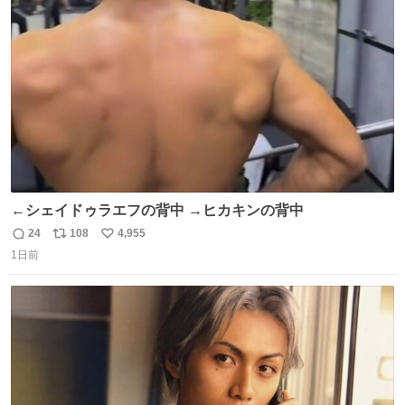
ト
数
数
←シェイドゥラエフの背中 →ヒカキンの背中
24
108
4,955
返
リ
い
1日前
信
ポ
い
数
ス
ね
ト
数
数