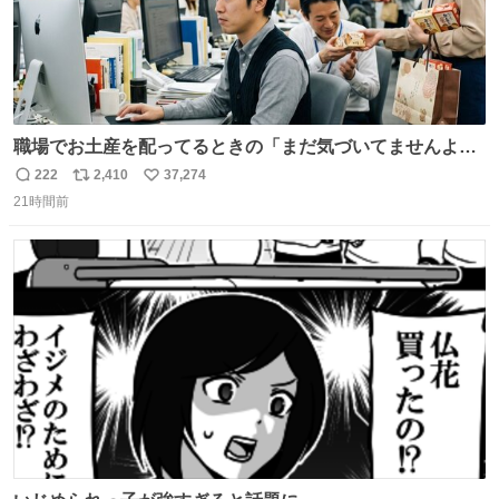
職場でお土産を配ってるときの「まだ気づいてませんよ」
的な演技が毎回シンドい。
222
2,410
37,274
返
リ
い
21時間前
信
ポ
い
数
ス
ね
ト
数
数