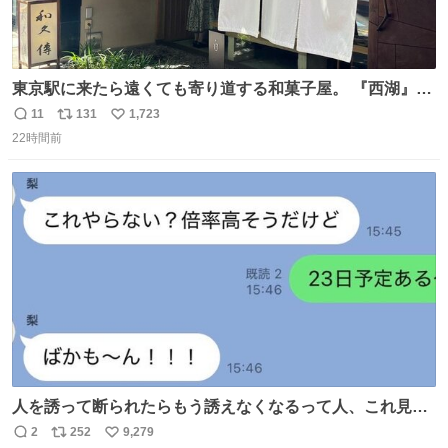
東京駅に来たら遠くても寄り道する和菓子屋。 『西湖』と
いう笹に包まれ、蓮根の粉で出来た生菓子がたまらなく美
11
131
1,723
返
リ
い
味しい。 笹の香りと和三盆の風味、蓮粉のもちもちと特徴
22時間前
信
ポ
い
ある食感は唯一無二。
数
ス
ね
ト
数
数
人を誘って断られたらもう誘えなくなるって人、これ見て
元気出してほしい
2
252
9,279
返
リ
い