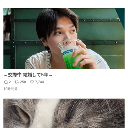
数
ス
ね
ト
数
数
←交際中 結婚して5年→
2
250
7,744
返
リ
い
19時間前
信
ポ
い
数
ス
ね
ト
数
数