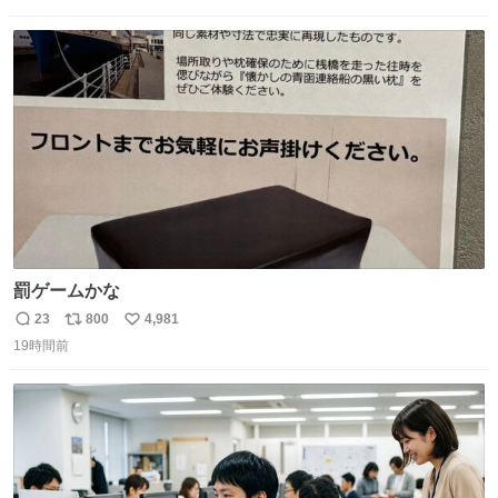
定商品で8月5日に発注が終了したため店舗に置いてあると
数
ス
ね
ころ少ないですが見つけたら即買いです🤩❣️
ト
数
数
罰ゲームかな
23
800
4,981
返
リ
い
19時間前
信
ポ
い
数
ス
ね
ト
数
数