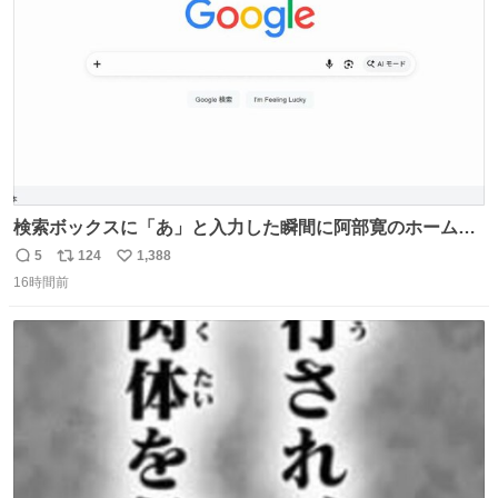
数
検索ボックスに「あ」と入力した瞬間に阿部寛のホームペ
ージにジャンプするChromeプラグインを作ってみた 普段
5
124
1,388
返
リ
い
使いに多大なる犠牲を払うことで最速を実現しました
16時間前
信
ポ
い
数
ス
ね
ト
数
数