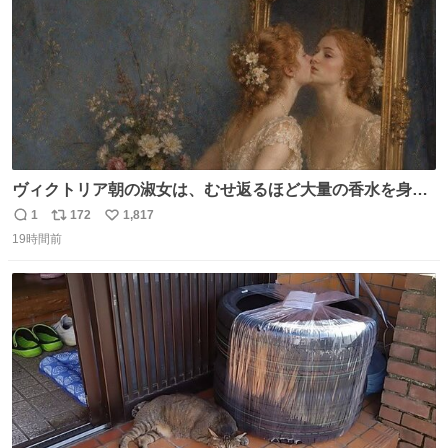
ヴィクトリア朝の淑女は、むせ返るほど大量の香水を身に
つけるものではないとされていた。それでも香水は、髪や
1
172
1,817
返
リ
い
肌の手入れと同じくらい、ヴィクトリア朝の女性達の美容
19時間前
信
ポ
い
習慣に欠かせないものだった。 当時の香水は、現在私たち
数
ス
ね
が知る香水よりも単純な組成で、その大部分は薔薇、菫、
ト
数
数
ベルガモット、