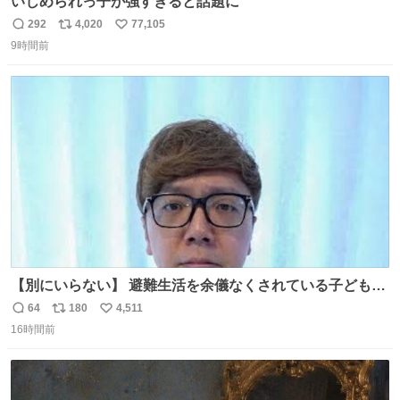
いじめられっ子が強すぎると話題に
292
4,020
77,105
返
リ
い
9時間前
信
ポ
い
数
ス
ね
ト
数
数
【別にいらない】 避難生活を余儀なくされている子どもた
ちのためにヒカキンボックス1000個を寄付させていただき
64
180
4,511
返
リ
い
ました
16時間前
信
ポ
い
数
ス
ね
ト
数
数