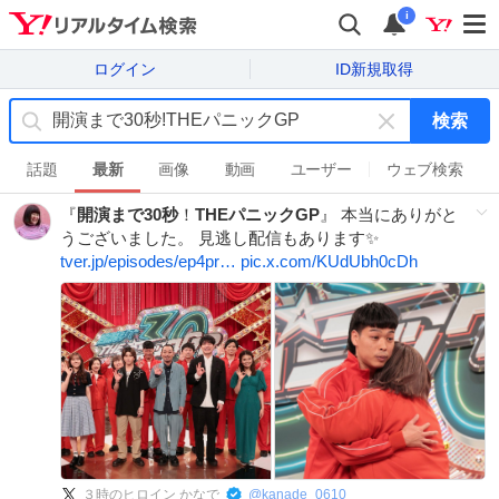
i
ログイン
ID新規取得
検索
キ
ー
話題
最新
画像
動画
ユーザー
ウェブ検索
ワ
『
開演まで30秒
！
THEパニックGP
』 本当にありがと
ー
うございました。 見逃し配信もあります✨
ド
tver.jp/episodes/ep4pr…
pic.x.com/KUdUbh0cDh
を
消
す
３時のヒロイン かなで
@
kanade_0610