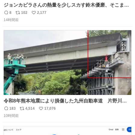
ジョンカビラさんの熱量を少しスカす鈴木優磨、そこまで
小笠原満男リスペクトしなくていいよw （早くシャワー浴
8
102
2,177
返
リ
い
びたそう）
14時間前
信
ポ
い
数
ス
ね
ト
数
数
令和8年熊本地震により損傷した九州自動車道 片野川橋
（下り線）の復旧作業を行っています。 タイムラプス動画
183
4,514
17,076
返
リ
い
で、段差が生じた橋桁をジャッキアップしている様子をご
10時間前
信
ポ
い
紹介します。 引き続き、早期復旧に向けて着実に工事を進
数
ス
ね
めてまいります。 #NEXCO西日本 #熊本地震
ト
数