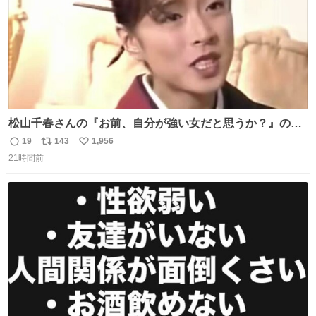
松山千春さんの『お前、自分が強い女だと思うか？』の一
言で… 中森明菜さんが思わず本音をこぼす瞬間😭
19
143
1,956
返
リ
い
21時間前
信
ポ
い
数
ス
ね
ト
数
数