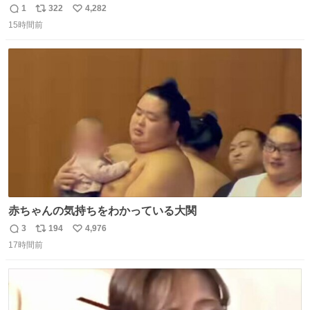
ぎ奪い去ったプリンの写真です。
1
322
4,282
返
リ
い
15時間前
信
ポ
い
数
ス
ね
ト
数
数
赤ちゃんの気持ちをわかっている大関
3
194
4,976
返
リ
い
17時間前
信
ポ
い
数
ス
ね
ト
数
数