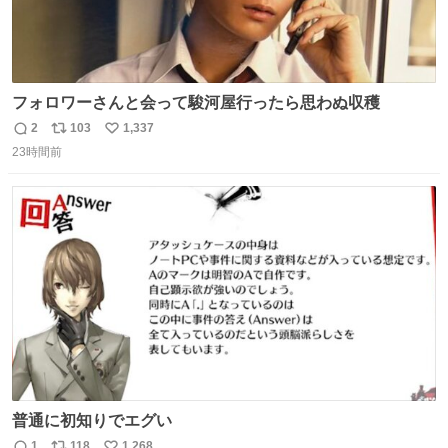
フォロワーさんと会って駿河屋行ったら思わぬ収穫
2
103
1,337
返
リ
い
23時間前
信
ポ
い
数
ス
ね
ト
数
数
普通に初知りでエグい
1
118
1,268