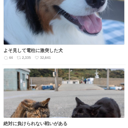
よそ見して電柱に激突した犬
44
2,335
32,641
返
リ
い
信
ポ
い
数
ス
ね
ト
数
数
絶対に負けられない戦いがある