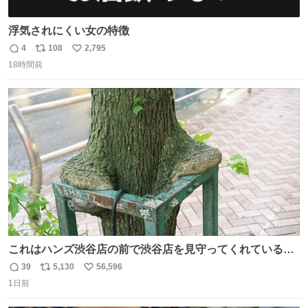
浮気されにくい女の特徴
4
108
2,795
返
リ
い
18時間前
信
ポ
い
数
ス
ね
ト
数
数
これはハンズ渋谷店の前で渋谷店を見守ってくれている
「くつろ木」。
39
5,130
56,596
返
リ
い
1日前
信
ポ
い
数
ス
ね