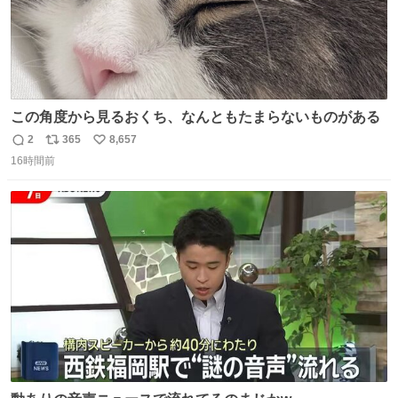
この角度から見るおくち、なんともたまらないものがある
2
365
8,657
返
リ
い
16時間前
信
ポ
い
数
ス
ね
ト
数
数