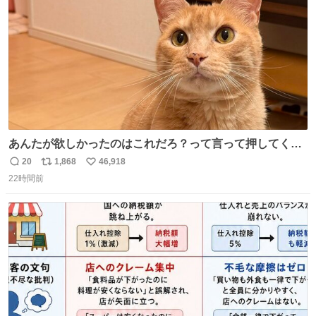
あんたが欲しかったのはこれだろ？って言って押してくれ
た手形がコチラ
20
1,868
46,918
返
リ
い
22時間前
信
ポ
い
数
ス
ね
ト
数
数