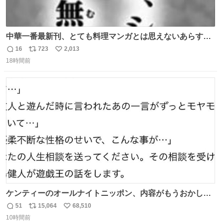
中華一番最新刊、とても料理マンガとは思えないあらすじ
の書き出ししてて最高
16
723
2,013
返
リ
い
18時間前
信
ポ
い
数
ス
ね
ト
数
数
ケンティーのオールナイトニッポン、内容がもうおかしい
#中島健人ANN
51
15,064
68,510
返
リ
い
10時間前
信
ポ
い