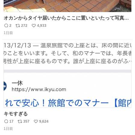
オカンからタイヤ届いたからここに置いといたって写真送
られてきたけど明らかに猫が邪魔くさそうな顔してて草
2
272
4,933
返
リ
い
1日前
信
ポ
い
数
ス
ね
ト
数
数
キモすぎる
17
357
9,624
返
リ
い
1日前
信
ポ
い