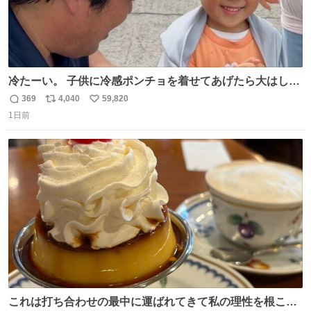
冷たーい。 子供に冷感ポンチョを着せてあげたら大はしゃ
ぎで喜んでくれました。 こんな素敵な代物を提供してくれ
369
4,040
59,820
返
リ
い
た山口県の恩師に感謝。
1日前
信
ポ
い
数
ス
ね
ト
数
数
これは打ち合わせの最中に運ばれてきて私の理性を根こそ