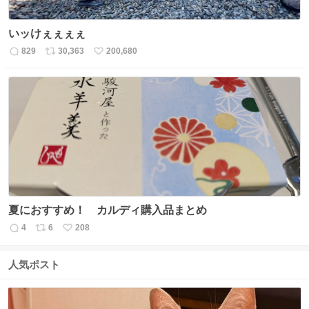
いッけぇぇぇぇ
829
30,363
200,680
返
リ
い
信
ポ
い
数
ス
ね
ト
数
数
夏におすすめ！ カルディ購入品まとめ
4
6
208
返
リ
い
信
ポ
い
数
ス
ね
人気ポスト
ト
数
数