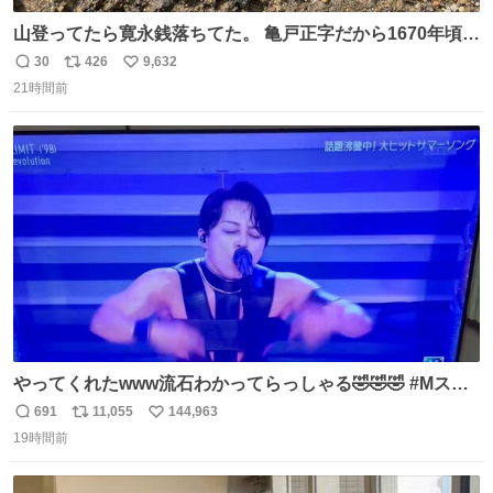
山登ってたら寛永銭落ちてた。 亀戸正字だから1670年頃に
鋳造されたもの。
30
426
9,632
返
リ
い
21時間前
信
ポ
い
数
ス
ね
ト
数
数
やってくれたwww流石わかってらっしゃる🤣🤣🤣 #Mステ
#西川貴教
691
11,055
144,963
返
リ
い
19時間前
信
ポ
い
数
ス
ね
ト
数