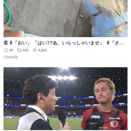
客👴「おい」 「はい??あ、いらっしゃいませ」 👴「さっ
きからずっと水出しっぱなしでもったいないだろ」 「静電
40
445
4,885
返
リ
い
気を逃がし、熱くなった地面の温度を下げ、引火事故の防
23時間前
信
ポ
い
止の為必要な作業です」 👴「水不足の昨今にもったいない
数
ス
ね
ことをするな!!」 それでは歌います、聞いてください 「井
ト
数
数
戸水」