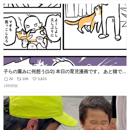
数
ス
ね
ト
数
数
子らの重みに何想う(1/2) 本日の育児漫画です。 あと猫で
す。
20
106
3,623
返
リ
い
19時間前
信
ポ
い
数
ス
ね
ト
数
数