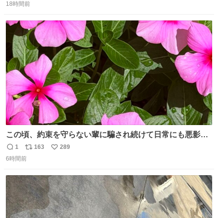
18時間前
信
ポ
い
数
ス
ね
ト
数
数
この頃、約束を守らない輩に騙され続けて日常にも悪影響
が出てきて仕事も出来ずでストレスマックス。 解決には断
1
163
289
返
リ
い
ち切るのみ。 そんな時に美しい光景は救いの刻です。 人様
6時間前
信
ポ
い
に迷惑をかける人間の神経には理解が出来ないし理解する
数
ス
ね
気もない。 実直に生きる！ 今日も嘘に負けずに頑張りま
ト
数
数
す。 #LUNE #約束