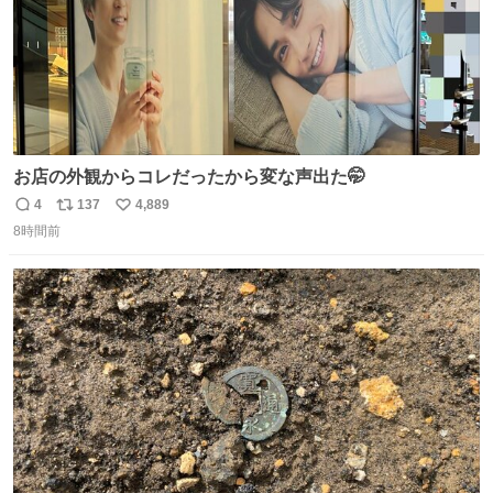
お店の外観からコレだったから変な声出た🤭
4
137
4,889
返
リ
い
8時間前
信
ポ
い
数
ス
ね
ト
数
数