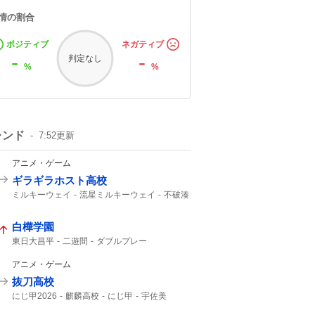
情の割合
ポジティブ
ネガティブ
-
-
判定なし
%
%
レンド
7:52
更新
アニメ・ゲーム
ギラギラホスト高校
ミルキーウェイ
流星ミルキーウェイ
不破湊
白樺学園
東日大昌平
二遊間
ダブルプレー
アニメ・ゲーム
抜刀高校
にじ甲2026
麒麟高校
にじ甲
宇佐美