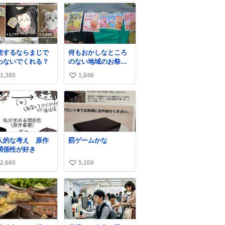
売するならまじで
何もおかしなところ
わないでくれる？
のない地域のお祭り
の屋台。あとなんか
1,385
1,046
い
割と聞き馴染みのあ
るBGMが流れてます
い
#関広見まつり #関広
ね
見まつり2026
数
人的な考え 原作
罰ゲームかな
関係性が好き
2,660
5,100
い
い
ね
数