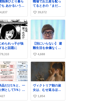
7歳独身ひとり暮ら
職場でお土産を配っ
でも あかるいうち
てるときの「まだ気
ら呑みながらキッ
づいてませんよ」的
4,837
39,072
い
ンでひとり焼肉で
な演技が毎回シンド
てしあわせだもん՞
い。
い
 ̫ o̴̶̷̥ ՞
ね
数
じめられっ子が強
【別にいらない】 避
ぎると話題に
難生活を余儀なくさ
れている子どもたち
79,310
4,688
い
のためにヒカキンボ
ックス1000個を寄付
い
させていただきまし
ね
た
数
料品だけ1％と、一
ヴィクトリア朝の淑
（例として5％）の
女は、むせ返るほど
較表を作ってみま
大量の香水を身につ
427
1,854
い
た。 参考になるか
けるものではないと
思います。
されていた。それで
い
も香水は、髪や肌の