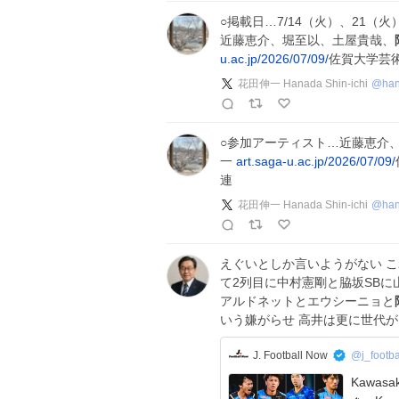
○掲載日…7/14（火）、21（火
近藤恵介、堀至以、土屋貴哉、
u.ac.jp/2026/07/09/
佐賀大学芸
花田伸一 Hanada Shin-ichi
@
ha
○参加アーティスト…近藤恵介
一
art.saga-u.ac.jp/2026/07/09/
連
花田伸一 Hanada Shin-ichi
@
ha
えぐいとしか言いようがない 
て2列目に中村憲剛と脇坂SBに
アルドネットとエウシーニョと
いう嫌がらせ 高井は更に世代
J. Football Now
@j_footb
Kawasaki