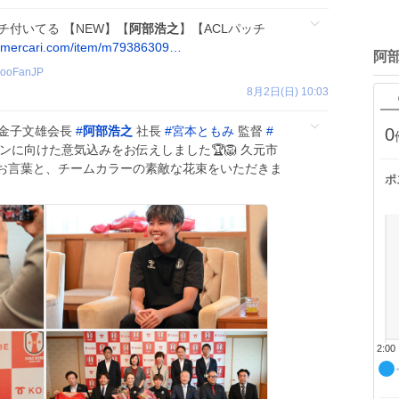
ッチ付いてる 【NEW】【
阿部浩之
】【ACLパッチ
.mercari.com/item/m79386309…
阿
ooFanJP
8月2日(日) 10:03
 金子文雄会長
#
阿部浩之
社長
#
宮本ともみ
監督
#
0
ーズンに向けた意気込みをお伝えしました🏆🦁 久元市
お言葉と、チームカラーの素敵な花束をいただきま
ポ
2:00