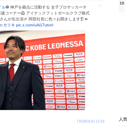
10
イル
⚽️ 神戸を拠点に活動する 女子プロサッカーチ
」応援コーナー🦁 アイナックフットボールクラブ株式
さんが生出演🎉 阿部社長に色々お聞きします👂 ⏩
ャカリキ
pic.x.com/uAi17utvnI
人
7月28日(火) 11:02