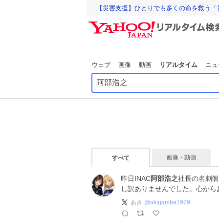
【災害支援】ひとりでも多くの命を救う「
ウェブ
画像
動画
リアルタイム
ニュ
画像・動画
すべて
昨日INAC
阿部浩之
社長の名刺個
し訳ありませんでした。心から
あき
@
akigamba1979