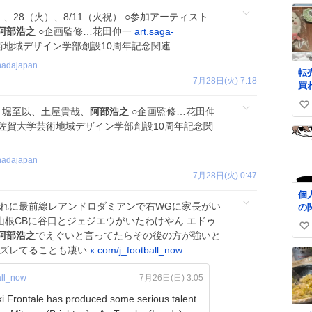
）、28（火）、8/11（火祝） ○参加アーティスト…
阿部浩之
○企画監修…花田伸一
art.saga-
術地域デザイン学部創設10周年記念関連
nadajapan
転
7月28日(火) 7:18
買
い
、堀至以、土屋貴哉、
阿部浩之
○企画監修…花田伸
い
佐賀大学芸術地域デザイン学部創設10周年記念関
ね
数
nadajapan
7月28日(火) 0:47
個
これに最前線レアンドロダミアンで右WGに家長がい
の
山根CBに谷口とジェジエウがいたわけやん エドゥ
い
阿部浩之
でえぐいと言ってたらその後の方が強いと
い
がズレてることも凄い
x.com/j_football_now…
ね
数
all_now
7月26日(日) 3:05
 Frontale has produced some serious talent