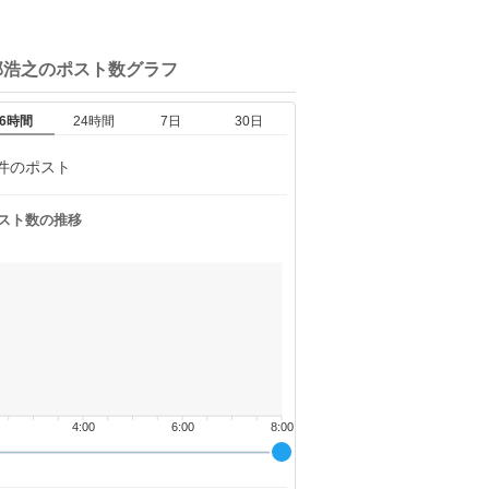
部浩之の
ポスト数グラフ
6時間
24時間
7日
30日
件のポスト
スト数の推移
4:00
6:00
8:00