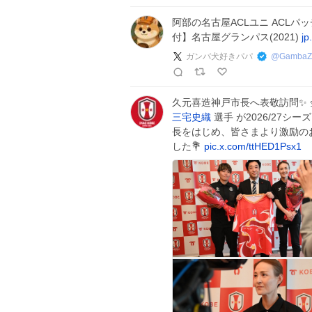
阿部の名古屋ACLユニ ACLパ
付】名古屋グランパス(2021)
jp
ガンバ犬好きパパ
@
GambaZ
久元喜造神戸市長へ表敬訪問✨
三宅史織
選手 が2026/27シ
長をはじめ、皆さまより激励の
した💐
pic.x.com/ttHED1Psx1