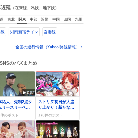
ね
手入れと同じくら
数
車遅延
（在来線、私鉄、地下鉄）
い、ヴィクトリア朝
の女性達の美容習慣
道
東北
関東
中部
近畿
中国
四国
九州
に欠かせないものだ
った。 当時の香水
郡線
湘南新宿ライン
吾妻線
は、現在私たちが知
る香水よりも単純な
組成で、その大部分
全国の運行情報（Yahoo!路線情報）
は薔薇、菫、ベルガ
モット、
SNSのバズまとめ
0:55
0
本祐大、先制2点タ
ストリヌ初日が大盛
ムリースリーベー
り上がり！新たな仲
で快勝 ファン歓
間と釣り大会で歓喜
1
件のポスト
370
件のポスト
の声続出
の声が広がる