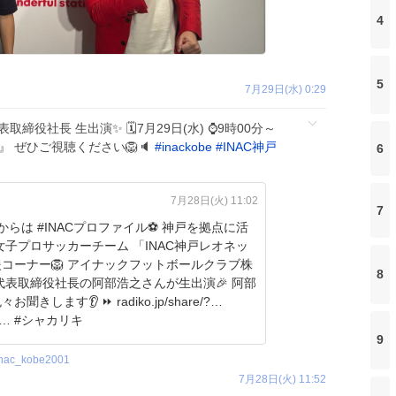
4
5
7月29日(水) 0:29
取締役社長 生出演✨ 🗓️7月29日(水) ⌚️9時00分～
』 ぜひご視聴ください🦁🔈
#
inackobe
#
INAC神戸
6
…
7月28日(火) 11:02
7
は #INACプロファイル⚽️ 神戸を拠点に活
女子プロサッカーチーム 「INAC神戸レオネッ
 アイナックフットボールクラブ株
8
す👂 ⏩ radiko.jp/share/?
t=20260… #シャカリキ
9
inac_kobe2001
7月28日(火) 11:52