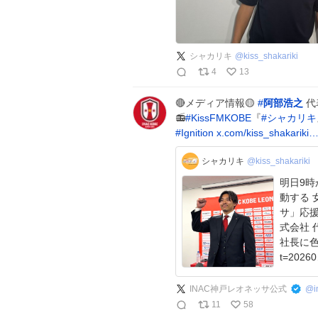
シャカリキ
@
kiss_shakariki
4
13
🔴メディア情報🟡
#
阿部浩之
代表
📻
#
KissFMKOBE
『
#
シャカリキ
#
Ignition
x.com/kiss_shakariki
シャカリキ
@kiss_shakariki
明日9時から
動する 
サ」応援コーナー🦁
式会社 代表取締役社長の阿部浩之さんが生出演🎉 阿部
社長に色々お聞きしま
INAC神戸レオネッサ公式
@
11
58