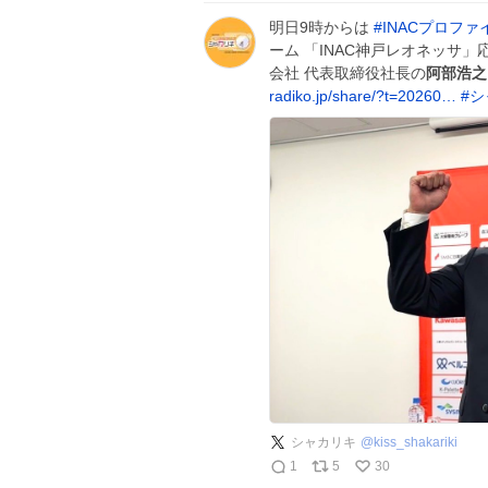
明日9時からは
#
INACプロファ
ーム 「INAC神戸レオネッサ
会社 代表取締役社長の
阿部浩之
radiko.jp/share/?t=20260…
#
シ
シャカリキ
@
kiss_shakariki
1
5
30