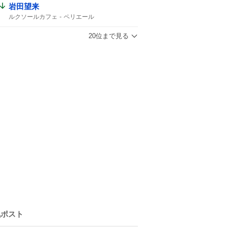
岩田望来
ルクソールカフェ
ペリエール
テーオーパスワード
20位まで見る
気ポスト