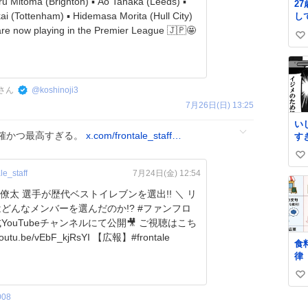
2
ai (Tottenham) ▪️ Hidemasa Morita (Hull City)
し
か
 are now playing in the Premier League 🇯🇵🤩
い
チ
き
い
o̴̶̷̥
ね
数
さん
@
koshinoji3
7月26日(日) 13:25
い
確かつ最高すぎる。
x.com/frontale_staff…
す
い
le_staff
7月24日(金) 12:54
い
ね
島僚太 選手が歴代ベストイレブンを選出!! ＼ リ
数
どんなメンバーを選んだのか!? #ファンフロ
YouTubeチャンネルにて公開🎥 ご視聴はこち
ら🐬 ⏩youtu.be/vEbF_kjRsYI 【広報】#frontale
食
律
比
い
し
と
い
008