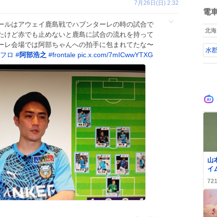
ね
7月26日(日) 2:32
数
電
ールはアウェイ鹿島戦でハブンターレの時の試合で
北海
たけど赤でも止めないと鹿島に試合の流れを持って
ーレ会場では阿部ちゃんへの拍手に包まれてたな〜
水
フロ
#
阿部浩之
#
frontale
pic.x.com/7mICwwYTXG
山
イ
ス
72
喜