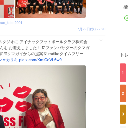
感
inac_kobe2001
7月29日(水) 22:20
はスタジオに アイナックフットボールクラブ株式会
んを お迎えしました！ ☑️ファンバサダーのクマガ
☑️クマガイからの提案💡 radikoタイムフリー
ト
シャカリキ
pic.x.com/KmiCeVL6w9
1
2
3