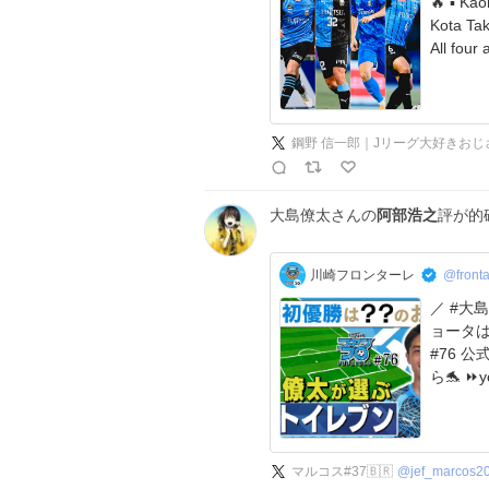
🔥 ▪️ Kaoru Mitoma (Brighton) ▪️ Ao Tanaka (Leeds) ▪️
Kota Tak
All four
鋼野 信一郎｜Jリーグ大好きおじ
大島僚太さんの
阿部浩之
評が的
川崎フロンターレ
@fronta
／ #大
ョータは
#76 公式
マルコス#37🇧🇷
@
jef_marcos2