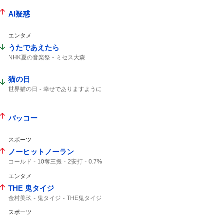
AI疑惑
エンタメ
うたであえたら
NHK夏の音楽祭
ミセス大森
猫の日
世界猫の日
幸せでありますように
バッコー
スポーツ
ノーヒットノーラン
コールド
10奪三振
2安打
0.7%
エンタメ
THE 鬼タイジ
金村美玖
鬼タイジ
THE鬼タイジ
スポーツ