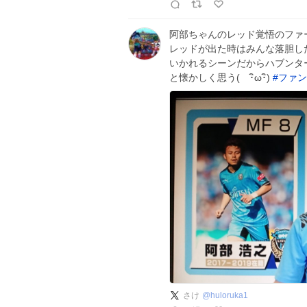
阿部ちゃんのレッド覚悟のファ
レッドが出た時はみんな落胆し
いかれるシーンだからハブンタ
と懐かしく思う( ･ิω･ิ)
#
ファン
さけ
@
huloruka1