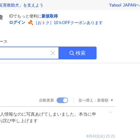
Yahoo! JAPAN
ヘ
災害救助犬」を支えよう
IDでもっと便利に
新規取得
ログイン
［おトク］10％OFFクーポンあります
ース
検索
キ
ー
ワ
ー
ド
を
消
自動更新
並べ替え：
新着順
す
人情報なのに写真あげてしまいました。本当に申
お詫び申し上げます
8月4日(火) 21:21