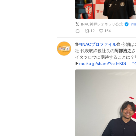
INAC神戸レオネッサ公式
@
12
154
⚽️
#
INACプロファイル
⚽️ 今朝
社 代表取締役社長の
阿部浩之
さ
イタツロウに期待することは？🐻 
▶︎
radiko.jp/share/?sid=KIS…
#