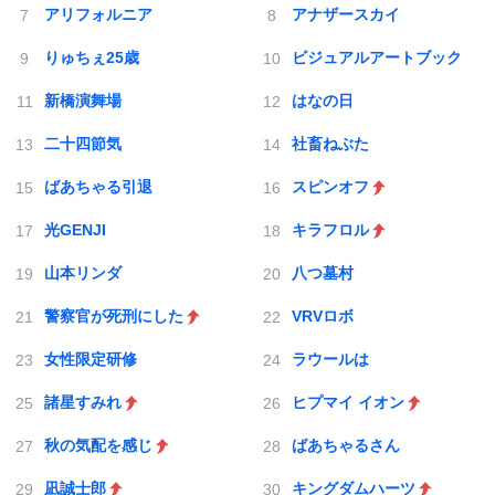
アリフォルニア
アナザースカイ
りゅちぇ25歳
ビジュアルアートブック
新橋演舞場
はなの日
二十四節気
社畜ねぶた
ばあちゃる引退
スピンオフ
光GENJI
キラフロル
山本リンダ
八つ墓村
警察官が死刑にした
VRVロボ
女性限定研修
ラウールは
諸星すみれ
ヒプマイ イオン
秋の気配を感じ
ばあちゃるさん
凪誠士郎
キングダムハーツ