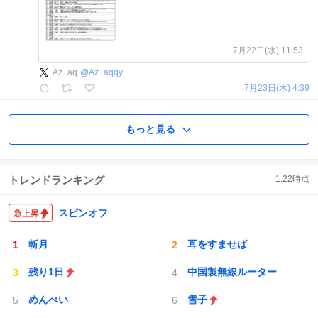
7月22日(水) 11:53
Az_aq
@
Az_aqqy
7月23日(木) 4:39
もっと見る
トレンドランキング
1:22
時点
スピンオフ
斬月
耳をすませば
残り1日
中国製無線ルーター
めんべい
雪子