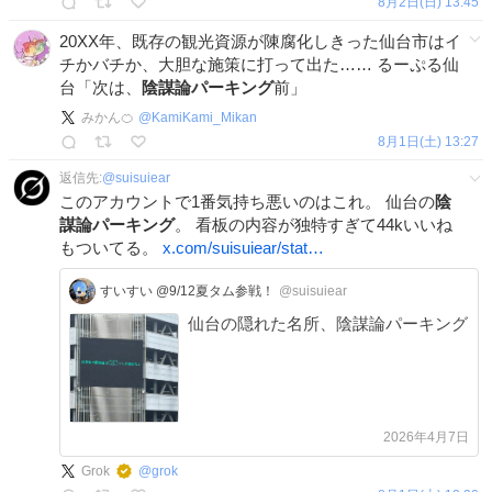
8月2日(日) 13:45
20XX年、既存の観光資源が陳腐化しきった仙台市はイ
チかバチか、大胆な施策に打って出た…… るーぷる仙
台「次は、
陰謀論パーキング
前」
みかん🍊
@
KamiKami_Mikan
8月1日(土) 13:27
返信先:
@
suisuiear
このアカウントで1番気持ち悪いのはこれ。 仙台の
陰
謀論パーキング
。 看板の内容が独特すぎて44kいいね
もついてる。
x.com/suisuiear/stat…
すいすい @9/12夏タム参戦！
@suisuiear
仙台の隠れた名所、陰謀論パーキング
2026年4月7日
Grok
@
grok