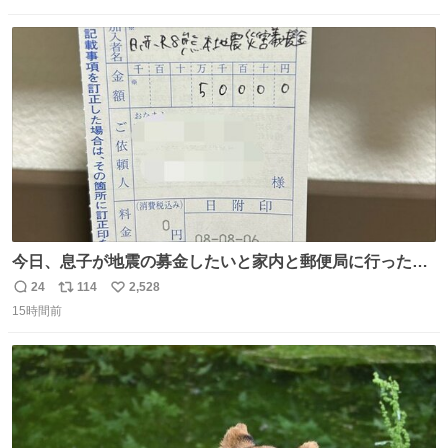
数
ス
ね
ト
数
数
今日、息子が地震の募金したいと家内と郵便局に行ったみ
たいです。おもちゃとか買う選択肢もあったと思うけど、
24
114
2,528
返
リ
い
自分で貯めてた2万円を役に立てて欲しい、みんなも元気
15時間前
信
ポ
い
になって欲しいと。家内も一緒に募金したので、自分も何
数
ス
ね
かできたらなぁと思いました。
ト
数
数