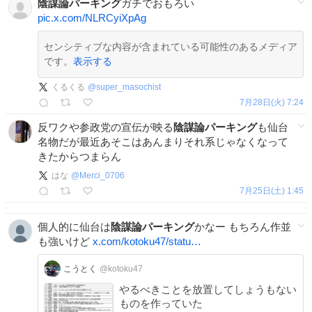
陰謀論パーキング
ガチでおもろい
pic.x.com/NLRCyiXpAg
センシティブな内容が含まれている可能性のあるメディア
です。
表示する
くるくる
@
super_masochist
7月28日(火) 7:24
反ワクや参政党の宣伝が映る
陰謀論パーキング
も仙台
名物だが最近あそこはあんまりそれ系じゃなくなって
きたからつまらん
はな
@
Merci_0706
7月25日(土) 1:45
個人的に仙台は
陰謀論パーキング
かなー もちろん作並
も強いけど
x.com/kotoku47/statu…
こうとく
@kotoku47
やるべきことを放置してしょうもない
ものを作っていた