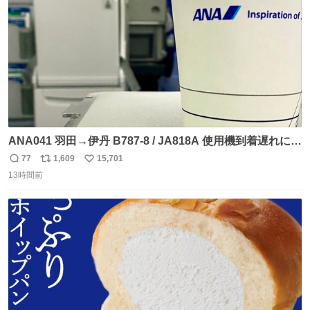
数
ANA041 羽田→伊丹 B787-8 / JA818A 使用機到着遅れにつ
き 「安全に支障ない範囲で1分1秒でも遅延回復に努めてお
77
1,609
15,701
返
リ
い
ります」と機長の気合い十分！ が、フライトは順調に進み
13時間前
信
ポ
い
すぎ… 「飛ばしすぎたせいか現在奈良県上空での待機を命
数
ス
ね
じられております」 でコンソメスープ吹き出しそうになり
ト
数
数
ましたw