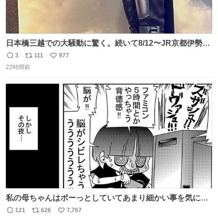
日本橋三越での大騒動に驚く。続いて8/12〜JR京都伊勢丹
でPOP UP STOREがオープンするとのこと…皆さんお怪
3
111
977
返
リ
い
我なくお買い物を🙏 写真は2026/5/21 ロードショーの前日
22時間前
信
ポ
い
。だーれも写真撮ってなかったんだけどなぁ😵‍💫
数
ス
ね
ト
数
数
私の母ちゃんはボーっとしていてあまり細かい事を気にし
ません。優秀な人の多い現代の価値観から見ると、あまり
121
626
7,767
返
リ
い