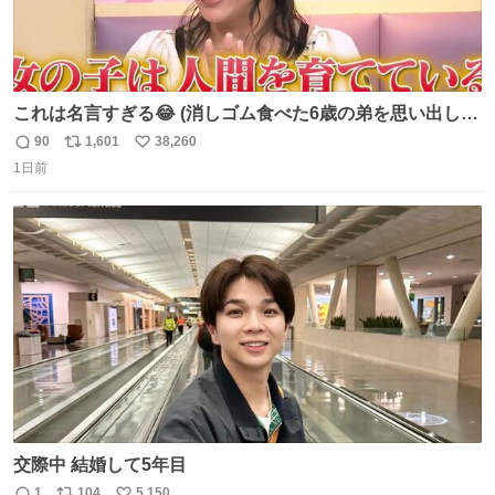
これは名言すぎる😂 (消しゴム食べた6歳の弟を思い出しな
がら)
90
1,601
38,260
返
リ
い
1日前
信
ポ
い
数
ス
ね
ト
数
数
交際中 結婚して5年目
1
104
5,150