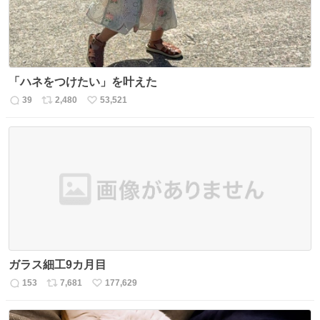
「ハネをつけたい」を叶えた
39
2,480
53,521
返
リ
い
信
ポ
い
数
ス
ね
ト
数
数
ガラス細工9カ月目
153
7,681
177,629
返
リ
い
信
ポ
い
数
ス
ね