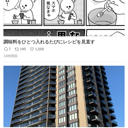
調味料をひとつ入れるたびにレシピを見直す
7
195
1,508
返
リ
い
14時間前
信
ポ
い
数
ス
ね
ト
数
数