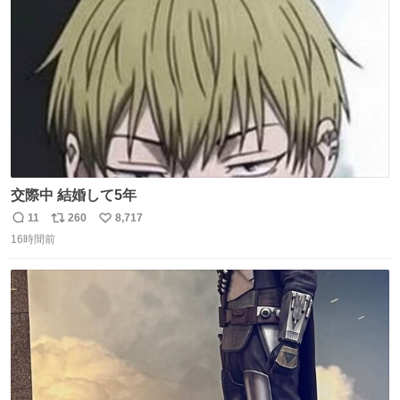
数
交際中 結婚して5年
11
260
8,717
返
リ
い
16時間前
信
ポ
い
数
ス
ね
ト
数
数