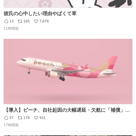
彼氏の心中したい理由やばくて草
13
165
7,676
返
リ
い
11時間前
信
ポ
い
数
ス
ね
ト
数
数
【導入】ピーチ、自社起因の大幅遅延・欠航に「補償」開
始へ news.livedoor.com/article/detail… 同社に起因する理
57
178
911
返
リ
い
由によって大幅遅延や欠航が発生した場合、乗客が負担し
17時間前
信
ポ
い
た宿泊費や交通費を、領収書の事後申請に基づき、国内線
数
ス
ね