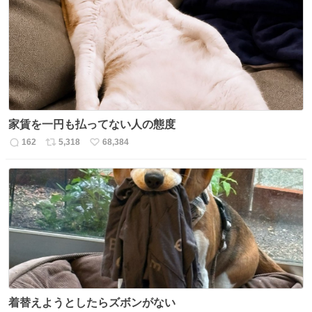
ト
数
数
家賃を一円も払ってない人の態度
162
5,318
68,384
返
リ
い
信
ポ
い
数
ス
ね
ト
数
数
着替えようとしたらズボンがない