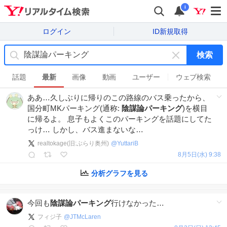
i
ログイン
ID新規取得
検索
キ
ー
話題
最新
画像
動画
ユーザー
ウェブ検索
ワ
ああ…久しぶりに帰りのこの路線のバス乗ったから、
ー
国分町MKパーキング(通称:
陰謀論パーキング
)を横目
ド
に帰るよ。 息子もよくこのパーキングを話題にしてた
を
っけ… しかし、バス進まないな…
消
す
realtokage(旧:ぶらり奥州)
@
YuttariB
8月5日(水) 9:38
分析グラフを見る
今回も
陰謀論パーキング
行けなかった…
フィジ子
@
JTMcLaren