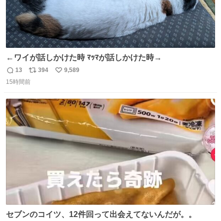
←ワイが話しかけた時 ﾏｯﾏが話しかけた時→
13
394
9,589
返
リ
い
15時間前
信
ポ
い
数
ス
ね
ト
数
数
セブンのコイツ、12件回って出会えてないんだが。。