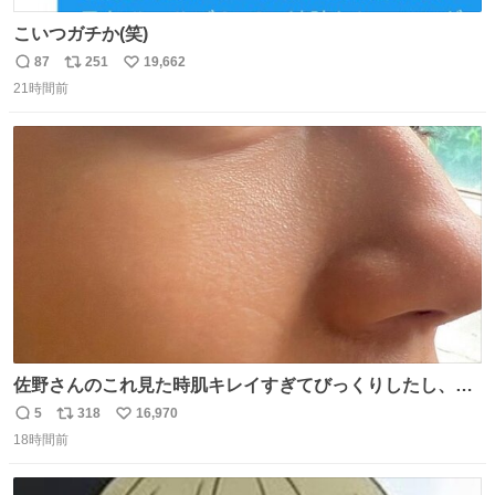
こいつガチか(笑)
87
251
19,662
返
リ
い
21時間前
信
ポ
い
数
ス
ね
ト
数
数
佐野さんのこれ見た時肌キレイすぎてびっくりしたし、や
はりアイドルって体型･肌管理すごすぎる
5
318
16,970
返
リ
い
18時間前
信
ポ
い
数
ス
ね
ト
数