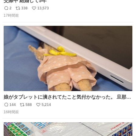
交際中 結婚して5年
2
338
13,573
返
リ
い
17時間前
信
ポ
い
数
ス
ね
ト
数
数
娘がタブレットに潰されてたこと気付かなかった。 旦那だ
けは娘の波長を感じ取れるから声出せずともSOSが伝わっ
144
588
5,214
返
リ
い
たらしい。 急いで旦那が救出して、泣きじゃくる娘に自分
16時間前
信
ポ
い
も謝って抱きしめようとしたら、ビンタされてしまった。
数
ス
ね
3回ほど。 小さい手だけど、地味に痛い。 その後、娘は旦
ト
数
数
那に泣きついてた。