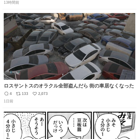
優秀な母親ではないかもしれません。でも、だからこそ、
13時間前
信
ポ
い
私はそういう母親が大好きです。今も昔もすごくリラック
数
ス
ね
スします。「優秀」と「良い」は別なんですよね。 1/2
ト
数
数
ロスサントスのオラクル全部盗んだら 街の車居なくなった
4
133
2,073
返
リ
い
1日前
信
ポ
い
数
ス
ね
ト
数
数