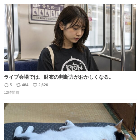
数
ス
ね
ト
数
数
ライブ会場では、財布の判断力がおかしくなる。
5
484
2,626
返
リ
い
12時間前
信
ポ
い
数
ス
ね
ト
数
数