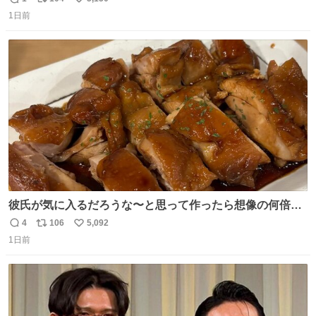
返
リ
い
1日前
信
ポ
い
数
ス
ね
ト
数
数
彼氏が気に入るだろうな〜と思って作ったら想像の何倍も
美味しい美味しい言ってくれて嬉しい
4
106
5,092
返
リ
い
1日前
信
ポ
い
数
ス
ね
ト
数
数