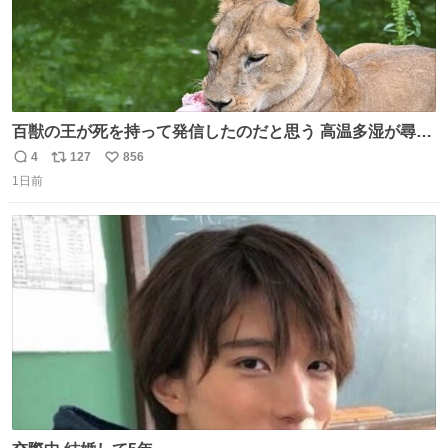
百獣の王が死を持って発信したのだと思う 高温多湿が尋常
でない日本の夏 どうか早急に飼育の環境を見直して 動物の
4
127
856
返
リ
い
命を護ってください…と 治療中のライオンが助かりますよ
1日前
信
ポ
い
うに すべての動物の命が護られますように 2026.7.3📷多摩
数
ス
ね
動物公園にて 残念ながら個体の識別は出来ません
ト
数
数