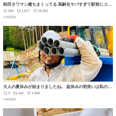
秋田タワマン建ちまくってる 高齢化ヤバすぎて駅前にコン
パクトシティつくって高齢者を住ませる考えらしい 病院も
294
1,677
15,362
返
リ
い
全部駅前にある
21時間前
信
ポ
い
数
ス
ね
ト
数
数
大人の夏休みが始まりましたね。 盆休みの初笑いは私の現
場コスプレ マスターイーでお願いします！！
3
102
1,090
返
リ
い
16時間前
信
ポ
い
数
ス
ね
ト
数