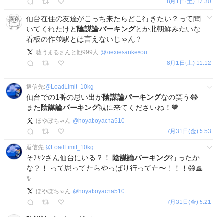
8月1日(土) 12:30
仙台在住の友達がこっち来たらどこ行きたい？って聞
いてくれたけど
陰謀論パーキング
とか北朝鮮みたいな
看板の作並駅とは言えないじゃん？
嘘うまるさんと他999人
@
xiexiesankeyou
8月1日(土) 11:12
返信先:
@
LoadLimit_10kg
仙台での1番の思い出が
陰謀論パーキング
なの笑う😂
また
陰謀論パーキング
観に来てくださいね！🧡
ほやぼちゃん
@
hoyaboyacha510
7月31日(金) 5:53
返信先:
@
LoadLimit_10kg
そﾁｬﾝさん仙台にいる？！
陰謀論パーキング
行ったか
な？！ って思ってたらやっぱり行ってた〜！！！😄🙏
✨
ほやぼちゃん
@
hoyaboyacha510
7月31日(金) 5:21