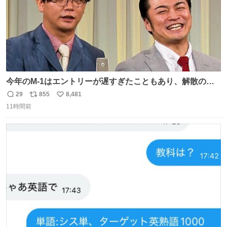
今年のM-1はエントリーが遅すぎたこともあり、解散の可
能性を作り出してからのスタート！！ 遅くなって申し訳な
29
855
8,481
返
リ
い
い🙏 エントリーナンバーは「GO!無策!」でかなり覚えやす
11時間前
信
ポ
い
い！応援をお願いすることになりそう！！
数
ス
ね
ト
数
数