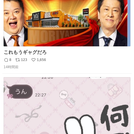
これもうギャグだろ
8
123
1,656
返
リ
い
14時間前
信
ポ
い
数
ス
ね
ト
数
数