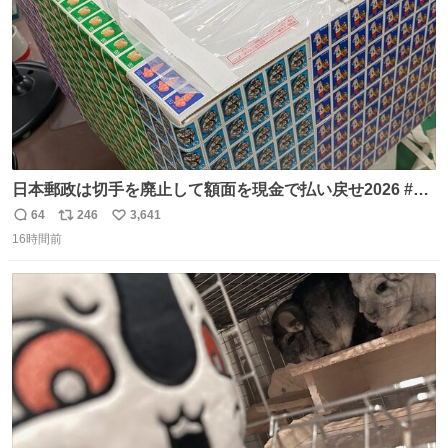
日本郵政は切手を廃止して額面を現金で払い戻せ2026 #日
本郵政 @JapanPostHD_PR
64
246
3,641
返
リ
い
16時間前
信
ポ
い
数
ス
ね
ト
数
数