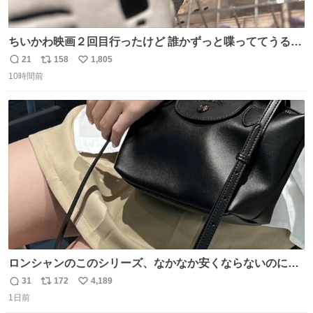
ちいかわ映画２回目行ったけど 誰かずっと喋っててうるさ
かった 許せねえ
21
158
1,805
返
リ
い
10時間前
信
ポ
い
数
ス
ね
ト
数
数
ロンシャンのこのシリーズ、なかなか安くならないのにセ
ール価格になってる🖤✨レザーなのが反則級にかわいい。
31
172
4,189
返
リ
い
持ってるだけでコーデが格上げされる。
1日前
信
ポ
い