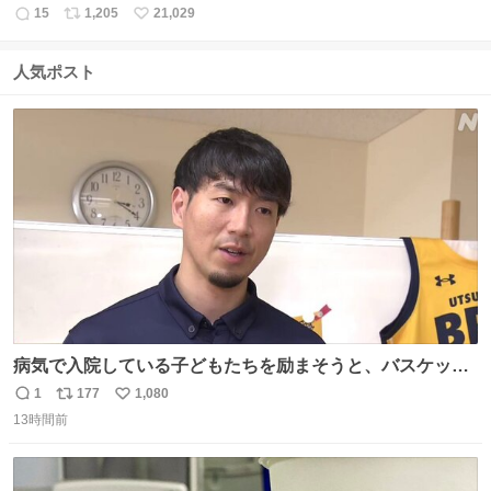
15
1,205
21,029
返
リ
い
信
ポ
い
数
ス
ね
人気ポスト
ト
数
数
病気で入院している子どもたちを励まそうと、バスケット
ボール・宇都宮ブレックスに所属する比江島慎選手が下野
1
177
1,080
返
リ
い
市の病院を訪問して交流しました。
13時間前
信
ポ
い
news.web.nhk/newsweb/na/nb-…
数
ス
ね
ト
数