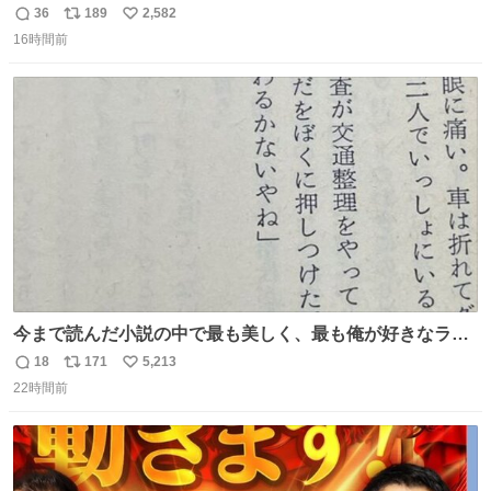
36
189
2,582
返
リ
い
16時間前
信
ポ
い
数
ス
ね
ト
数
数
今まで読んだ小説の中で最も美しく、最も俺が好きなラス
トシーン
18
171
5,213
返
リ
い
22時間前
信
ポ
い
数
ス
ね
ト
数
数