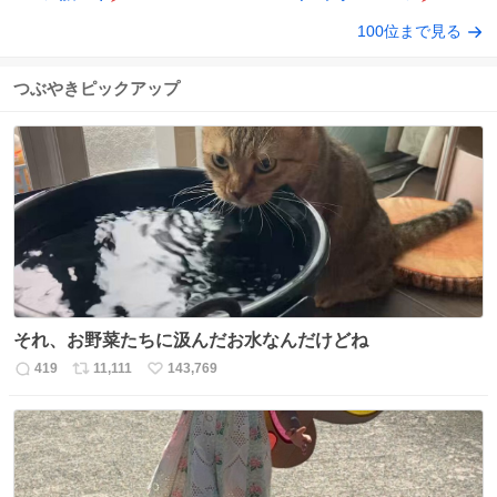
100位まで見る
つぶやきピックアップ
それ、お野菜たちに汲んだお水なんだけどね
419
11,111
143,769
返
リ
い
信
ポ
い
数
ス
ね
ト
数
数