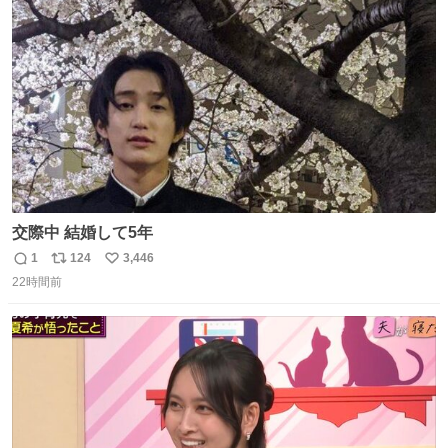
は1人あたり上限1万円、国際線は上限2万円まで支払う。
ト
数
数
交際中 結婚して5年
1
124
3,446
返
リ
い
22時間前
信
ポ
い
数
ス
ね
ト
数
数