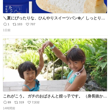
＼夏にぴったりな、ひんやりスイーツパン❄️／ しっとり生
地に牛乳入りホイップをたっぷり注入した「たっぷり牛乳
1
103
707
返
リ
い
ホイップパン」✨ ひんやりとした口あたりで、暑い夏でも
1日前
信
ポ
い
ペロリと食べられる美味しさです☺️ お店のチルドコーナー
数
ス
ね
で探してくださいね！
ト
数
数
これがこう。 ガチのおばさんと姪っ子です。 （身長抜かさ
れててしぬ笑） #ヤツルギ12 #家族でヒロイン
89
319
7,532
返
リ
い
14時間前
信
ポ
い