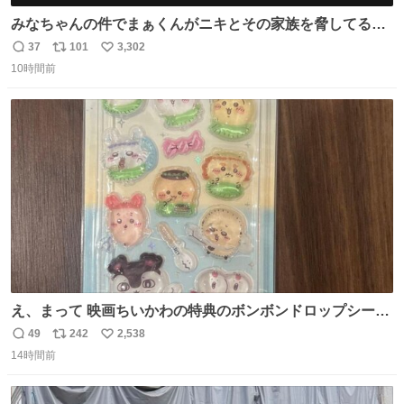
みなちゃんの件でまぁくんがニキとその家族を脅してるけ
ど絶対間違えてる。 悪いのは誹謗中傷した人達でしょ。こ
37
101
3,302
返
リ
い
んなのみなちゃん望んでないし曲がった正義すぎる
10時間前
信
ポ
い
数
ス
ね
ト
数
数
え、まって 映画ちいかわの特典のボンボンドロップシール
もうメルカリにでてるやん #ちいかわ
49
242
2,538
返
リ
い
14時間前
信
ポ
い
数
ス
ね
ト
数