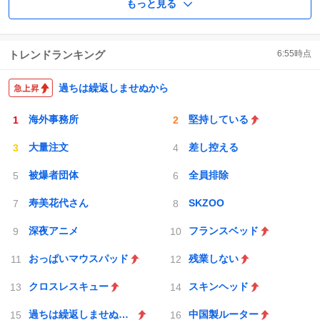
もっと見る
トレンドランキング
6:55
時点
過ちは繰返しませぬから
海外事務所
堅持している
大量注文
差し控える
被爆者団体
全員排除
寿美花代さん
SKZOO
深夜アニメ
フランスベッド
おっぱいマウスパッド
残業しない
クロスレスキュー
スキンヘッド
過ちは繰返しませぬから
中国製ルーター