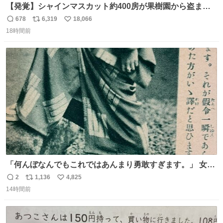
【発覚】シャインマスカット約400房が果樹園から盗まれ
る 栃木・佐野市 news.livedoor.com/article/detail… 被害
678
6,319
18,066
返
リ
い
に遭った果樹園には防犯カメラなどはなく、シャインマス
18時間前
信
ポ
い
カットが盗まれた木には刃物などで切られた跡が。市内で
数
ス
ね
今年に入って同様の被害は確認されておらず、警察はパト
ト
数
数
ロールを強化する。
「何んぼなんでもこれではあんまり勇敢すぎます。」 女性
の立ち振る舞い指南コーナーで、大股を「下品」や「はし
2
1,136
4,825
返
リ
い
たない」という言葉を使わず「勇敢すぎます」と洒落っ気
14時間前
信
ポ
い
たっぷりにたしなめる当時の言葉選びよ 勇敢すぎます、使
数
ス
ね
っていきたい… （昭和4年婦人倶楽部新年号より）
ト
数