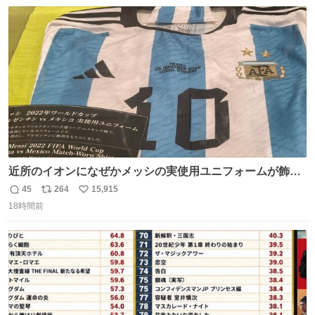
数
ス
ね
ト
数
数
近所のイオンになぜかメッシの実使用ユニフォームが飾っ
てあっておもろい
45
264
15,915
返
リ
い
18時間前
信
ポ
い
数
ス
ね
ト
数
数