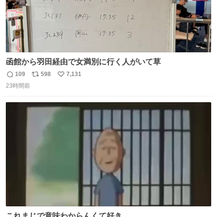
函館から羽田経由で女満別に行く人がいて草
109
598
7,131
返
リ
い
23時間前
信
ポ
い
数
ス
ね
ト
数
数
これまじで意味わからんくて好き