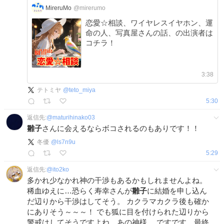
MireruMo
@mirerumo
恋愛☆相談、ワイヤレスイヤホン、運
命の人、写真屋さんの話、の出演者は
コチラ！
3:38
テトミヤ
@
teto_miya
5:30
返信先:
@
maturihinako03
雛子
さんに会えるならボコされるのもありです！！
冬優
@
ls7n9u
5:29
返信先:
@
ito2ko
多かれ少なかれ神の干渉もあるかもしれませんよね。
稀血ゆえに…恐らく寿幸さんが
雛子
に結婚を申し込ん
だ辺りから干渉はしてそう。 カクラマカクラ後も確か
にありそう～～～！ でも狐に目を付けられた辺りから
警戒はしてそうですよね、あの神様。 ですです、最終