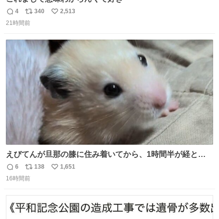
4
340
2,513
返
リ
い
21時間前
信
ポ
い
数
ス
ね
ト
数
数
えびてんが旦那の膝に住み着いてから、1時間半が経とう
としている。 えびてんはもう永住の意を固めており、持ち
6
138
1,651
返
リ
い
込んだおやつを所定の場所に置くなどしている。
16時間前
信
ポ
い
数
ス
ね
ト
数
数