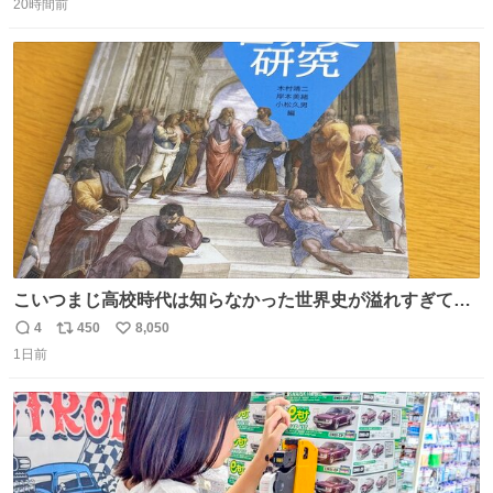
20時間前
信
ポ
い
数
ス
ね
ト
数
数
こいつまじ高校時代は知らなかった世界史が溢れすぎてて
𝑩𝑰𝑮 𝑳𝑶𝑽𝑬＿＿
4
450
8,050
返
リ
い
1日前
信
ポ
い
数
ス
ね
ト
数
数