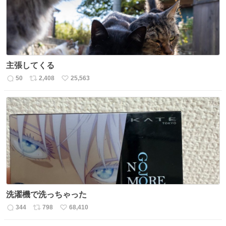
主張してくる
50
2,408
25,563
返
リ
い
信
ポ
い
数
ス
ね
ト
数
数
洗濯機で洗っちゃった
344
798
68,410
返
リ
い
信
ポ
い