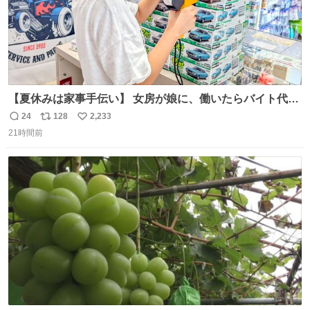
【夏休みは家事手伝い】 女房が娘に、働いたらバイト代も
らえば？と言ったら、娘は、いらない、と言って黙々と働
24
128
2,233
返
リ
い
いてくれました。 あとでソフトクリーム買ってやろうと思
21時間前
信
ポ
い
いました。
数
ス
ね
ト
数
数