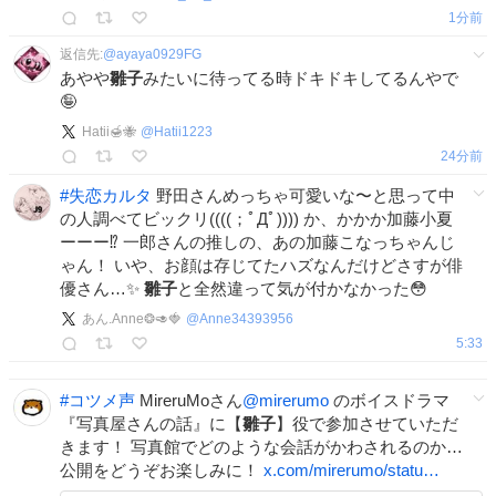
1分前
返信先:
@
ayaya0929FG
あやや
雛子
みたいに待ってる時ドキドキしてるんやで
🤪
Hatii🍯🐝
@
Hatii1223
24分前
#
失恋カルタ
野田さんめっちゃ可愛いな〜と思って中
の人調べてビックリ((((；ﾟДﾟ)))) か、かかか加藤小夏
ーーー⁉️ 一郎さんの推しの、あの加藤こなっちゃんじ
ゃん！ いや、お顔は存じてたハズなんだけどさすが俳
優さん…✨
雛子
と全然違って気が付かなかった😳
あん.Anne❂🥑🍓
@
Anne34393956
5:33
#
コツメ声
MireruMoさん
@mirerumo
のボイスドラマ
『写真屋さんの話』に【
雛子
】役で参加させていただ
きます！ 写真館でどのような会話がかわされるのか…
公開をどうぞお楽しみに！
x.com/mirerumo/statu…