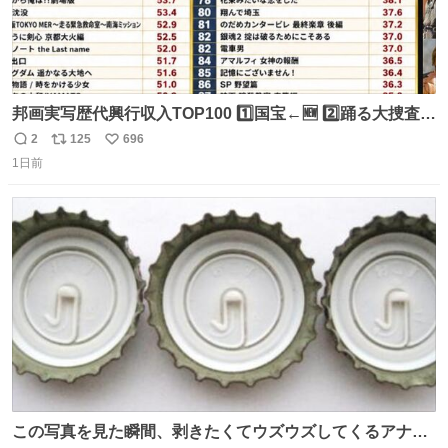
邦画実写歴代興行収入TOP100 1️⃣国宝←🆕 2️⃣踊る大捜査線
THE MOVIE2 3️⃣南極物語 4️⃣踊る大捜査線 THE MOVIE 5️⃣
2
125
696
返
リ
い
子猫物語 6️⃣劇場版コード・ブルー 7️⃣天と地と 8️⃣永遠の0
1日前
信
ポ
い
9️⃣ROOKIES-卒業- 🔟世界の中心で、愛をさけぶ … 44位 ほ
数
ス
ね
どなく、お別れです←🆕 … 60位 キングダム 魂の決戦←🆕
ト
数
数
この写真を見た瞬間、剥きたくてウズウズしてくるアナ