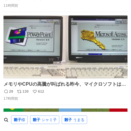
返
リ
い
11時間前
信
ポ
い
数
ス
ね
ト
数
数
メモリやCPUの高騰が叫ばれる昨今、マイクロソフトは原
点に立ち戻るべきです。 Windows 3.1の頃は数MBのメモ
29
130
612
返
リ
い
リと32bitで25MHz程度のCPUで、主要なオフィスのツー
17時間前
信
ポ
い
ルが動いていたのですから…
数
ス
ね
ト
数
数
雛子
様
雛子
シャミ子
雛子
うまる