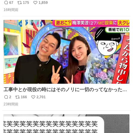
タ、完全なる同世代（笑） #70年代 #80年代 #昭和レト
67
175
1,859
返
リ
い
ロ
16時間前
信
ポ
い
数
ス
ね
ト
数
数
工事中とか現役の時にはそのノリに一切のってなかった1
番の「設楽の女」が卒業して頭角を現しはじめてて大好き
2
166
2,701
返
リ
い
🥲🥲 設楽さんの返しも良い🥲 #梅澤美波
23時間前
信
ポ
い
数
ス
ね
ト
数
数