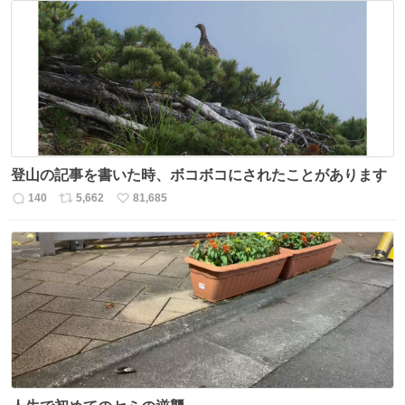
数
ス
ね
ト
数
数
登山の記事を書いた時、ボコボコにされたことがあります
140
5,662
81,685
返
リ
い
信
ポ
い
数
ス
ね
ト
数
数