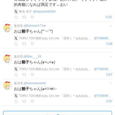
的寿雛になれば満足です←おい
椎名 杏子
@
myosotis0204
5:25
返信先:
@
fishman171er
おは
雛子
ちゃん(*˘︶˘*)
TORU 7/29 桃鈴ねね 1st Live 「花咲く＊ねねねねねねねね超開花！」参戦
@
TS96086460
5:08
返信先:
@
lilac___01
おは
雛子
ちゃん(๑>ᴗ<๑)
TORU 7/29 桃鈴ねね 1st Live 「花咲く＊ねねねねねねねね超開花！」参戦
@
TS96086460
5:07
返信先:
@
suzunesorahi
おは
雛子
ちゃん(๑•̀ㅁ•́ฅ✨
TORU 7/29 桃鈴ねね 1st Live 「花咲く＊ねねねねねねねね超開花！」参戦
@
TS96086460
5:07