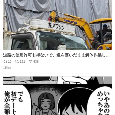
数
道路の使用許可も得ないで、道を塞いだまま解体作業して
る。 写真を撮ろうとしたら「勝手に写真撮るな馬鹿野郎」
10
151
538
返
リ
い
と罵倒されるなど。
1日前
信
ポ
い
数
ス
ね
ト
数
数