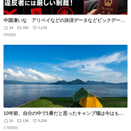
中国凄いな アリペイなどの決済データなどビックデータ
で海外にいる中国人の監視をはじめ、多額の資金決済など
34
391
1,134
返
リ
い
があれば帰国命令を出しはじめたらしい。そして、パスポ
5時間前
信
ポ
い
ート取上げで二度と出国できないと、、
数
ス
ね
ト
数
数
10年前、自分の中で1番だと思ったキャンプ場は今はもう
ない
10
136
5,254
返
リ
い
17時間前
信
ポ
い