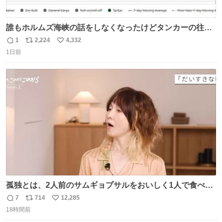
誰もホルムズ海峡の話をしなくなったけどタンカーの往来
は消滅したままですねと
1
2,224
4,332
返
リ
い
1日前
信
ポ
い
数
ス
ね
ト
数
数
孤独とは、2人前のサムギョプサルをおいしく1人で食べる
ことである←好きすぎる
7
714
12,285
返
リ
い
18時間前
信
ポ
い