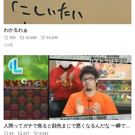
わかるわぁ
300
10,466
53,240
返
リ
い
1日前
信
ポ
い
数
ス
ね
ト
数
数
人間ってガチで焦ると顔色まじで悪くなるんだな 一瞬で顔
から正気無くなってる
84
227
9,442