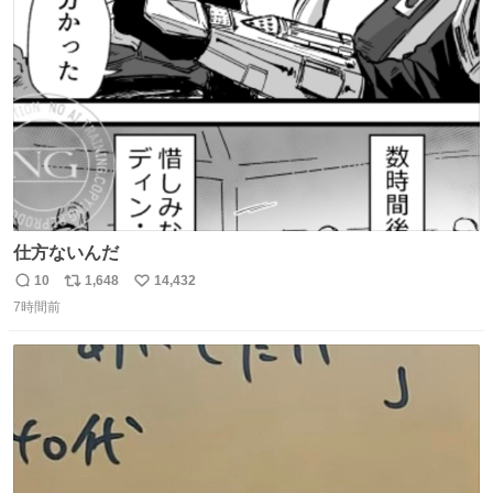
ト
数
数
仕方ないんだ
10
1,648
14,432
返
リ
い
7時間前
信
ポ
い
数
ス
ね
ト
数
数