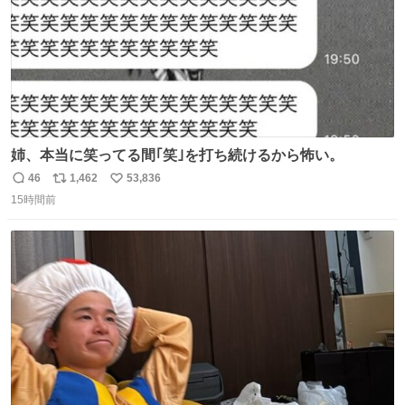
姉、本当に笑ってる間｢笑｣を打ち続けるから怖い。
46
1,462
53,836
返
リ
い
15時間前
信
ポ
い
数
ス
ね
ト
数
数