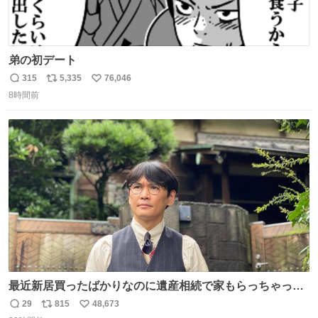
弟の初デート
315
5,335
76,046
返
リ
い
8時間前
信
ポ
い
数
ス
ね
ト
数
数
最近新居買ったばかりなのに遺産相続で家もらっちゃった
長男
29
815
48,673
返
リ
い