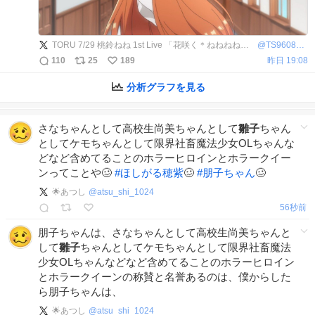
TORU 7/29 桃鈴ねね 1st Live 「花咲く＊ねねねねねねねね超開花！」参戦
@
TS96086460
110
25
189
昨日 19:08
分析グラフを見る
さなちゃんとして高校生尚美ちゃんとして
雛子
ちゃん
としてケモちゃんとして限界社畜魔法少女OLちゃんな
どなど含めてることのホラーヒロインとホラークイー
ンってことや🥴
#
ほしがる穂紫
🥴
#
朋子ちゃん
🥴
🌟あつし
@
atsu_shi_1024
56秒前
朋子ちゃんは、さなちゃんとして高校生尚美ちゃんと
して
雛子
ちゃんとしてケモちゃんとして限界社畜魔法
少女OLちゃんなどなど含めてることのホラーヒロイン
とホラークイーンの称賛と名誉あるのは、僕からした
ら朋子ちゃんは、
🌟あつし
@
atsu_shi_1024