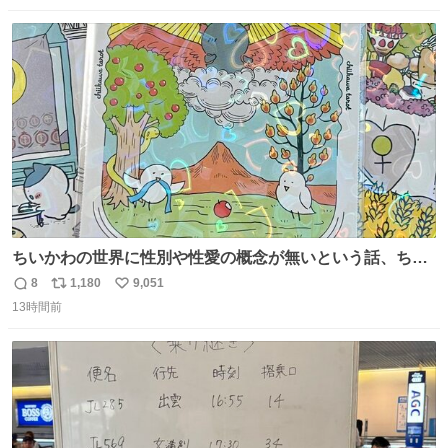
数
ス
ね
ト
数
数
ちいかわの世界に性別や性愛の概念が無いという話、ちい
かわタロットでも恋人・女帝・女教皇あたりは性別を意識
8
1,180
9,051
返
リ
い
させないように描かれてるんだよね。かなり徹底している
13時間前
信
ポ
い
印象。
数
ス
ね
ト
数
数