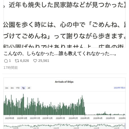
こんなの、しらなかった…誰も教えてくれなかった…。
1
6,026
25,561
返
リ
い
17時間前
信
ポ
い
数
ス
ね
ト
数
数