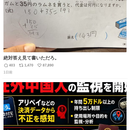
数
絶対答え見て書いただろ。
403
1,470
87,890
返
リ
い
1日前
信
ポ
い
数
ス
ね
ト
数
数