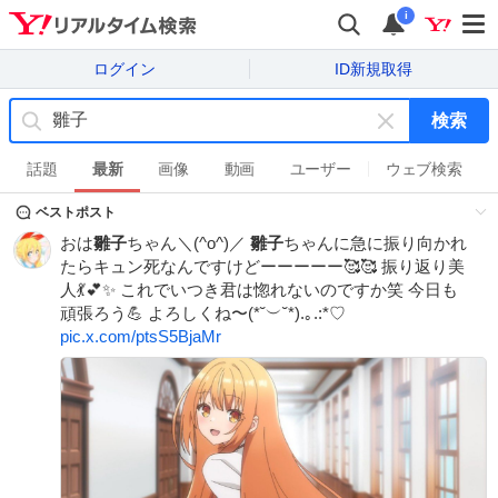
i
ログイン
ID新規取得
検索
キ
ー
話題
最新
画像
動画
ユーザー
ウェブ検索
ワ
ベストポスト
ー
ド
おは
雛子
ちゃん＼(^o^)／
雛子
ちゃんに急に振り向かれ
を
たらキュン死なんですけどーーーーー🥰🥰 振り返り美
消
人💃💕✨ これでいつき君は惚れないのですか笑 今日も
す
頑張ろう💪 よろしくね〜(*˘︶˘*).｡.:*♡
pic.x.com/ptsS5BjaMr