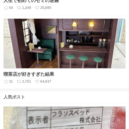
人生で初めてのセミの逆襲
54
1,249
25,895
返
リ
い
信
ポ
い
数
ス
ね
ト
数
数
喫茶店が好きすぎた結果
31
2,701
64,637
返
リ
い
信
ポ
い
数
ス
ね
人気ポスト
ト
数
数