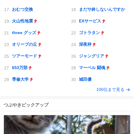
おむつ交換
まだサ終しないんですか
火山性地震
EXサービス
three グッズ
ゴトラタン
オリーブの丘
深夜枠
ツアーモード
ジャングリア
653万部
マーベル 闘魂
専修大学
城田優
100位まで見る
つぶやきピックアップ