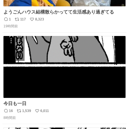
ようごんハウス結構散らかってて生活感あり過ぎてる
1
117
8,323
返
リ
い
19時間前
信
ポ
い
数
ス
ね
ト
数
数
今日も一日
16
1,539
6,011
返
リ
い
8時間前
信
ポ
い
数
ス
ね