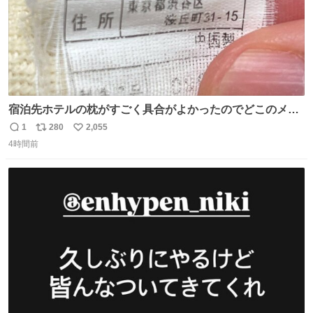
宿泊先ホテルの枕がすごく具合がよかったのでどこのメー
カーだろうとタグを見たら フラソスベッド という聞いたこ
1
280
2,055
返
リ
い
とのない会社で困ってる。該当の渋谷区の住所にもそんな
4時間前
信
ポ
い
会社ないっぽいし。Googleで尋ねてもフランスベッドって
数
ス
ね
いうパチモンみたいな名前の会社のことしか教えてくれな
ト
数
数
いし詰んでる