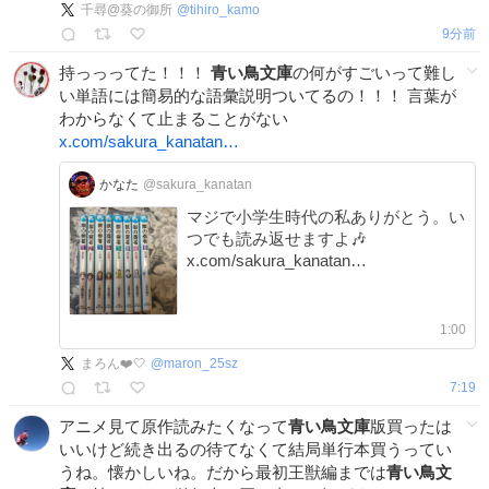
千尋@葵の御所
@
tihiro_kamo
9分前
持っっってた！！！
青い鳥文庫
の何がすごいって難し
い単語には簡易的な語彙説明ついてるの！！！ 言葉が
わからなくて止まることがない
x.com/sakura_kanatan…
かなた
@sakura_kanatan
マジで小学生時代の私ありがとう。い
つでも読み返せますよ🎶
x.com/sakura_kanatan…
1:00
まろん❤️‎🤍
@
maron_25sz
7:19
アニメ見て原作読みたくなって
青い鳥文庫
版買ったは
いいけど続き出るの待てなくて結局単行本買うってい
うね。懐かしいね。だから最初王獣編までは
青い鳥文