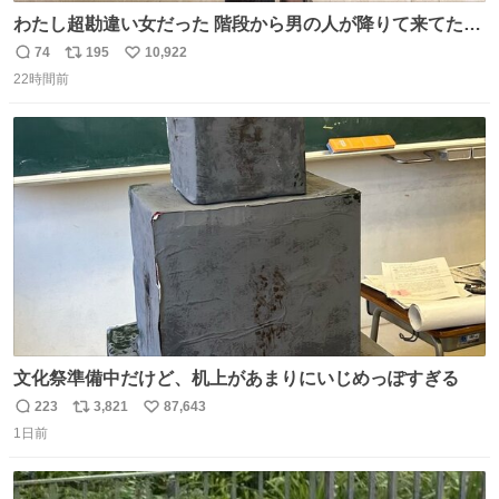
わたし超勘違い女だった 階段から男の人が降りて来てたん
だけど この格好の女が立ってたら一回は足が止まるでし
74
195
10,922
返
リ
い
ょ？普通。降りてきたのは仕事帰りっぽい男の人で、足取
22時間前
信
ポ
い
り重そうに歩いてて見るからに異変を感じたんだけど
数
ス
ね
ト
数
数
文化祭準備中だけど、机上があまりにいじめっぽすぎる
223
3,821
87,643
返
リ
い
1日前
信
ポ
い
数
ス
ね
ト
数