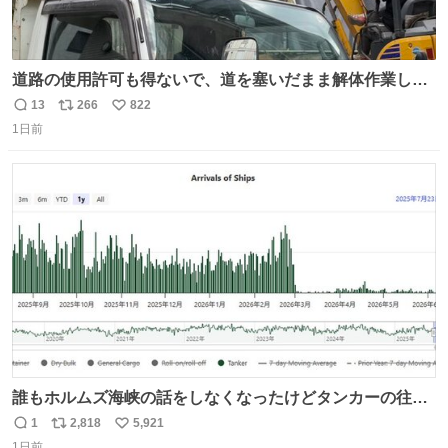
道路の使用許可も得ないで、道を塞いだまま解体作業して
る。 写真を撮ろうとしたら「勝手に写真撮るな馬鹿野郎」
13
266
822
返
リ
い
と罵倒されるなど。
1日前
信
ポ
い
数
ス
ね
ト
数
数
誰もホルムズ海峡の話をしなくなったけどタンカーの往来
は消滅したままですねと
1
2,818
5,921
返
リ
い
1日前