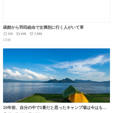
函館から羽田経由で女満別に行く人がいて草
110
646
7,566
返
リ
い
1日前
信
ポ
い
数
ス
ね
ト
数
数
10年前、自分の中で1番だと思ったキャンプ場は今はもう