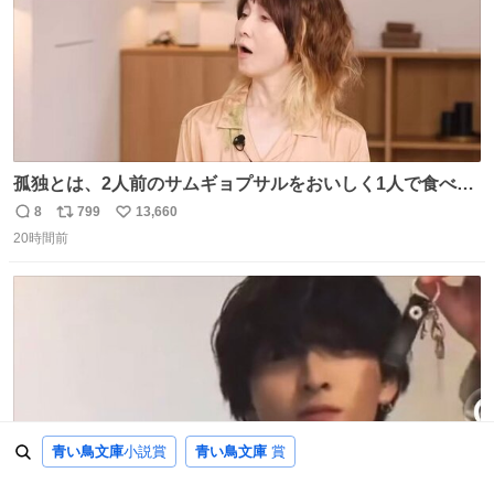
孤独とは、2人前のサムギョプサルをおいしく1人で食べる
ことである←好きすぎる
8
799
13,660
返
リ
い
20時間前
信
ポ
い
数
ス
ね
ト
数
数
青い鳥文庫
小説賞
青い鳥文庫
賞