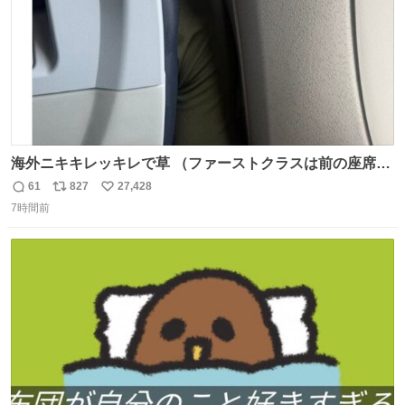
海外ニキキレッキレで草 （ファーストクラスは前の座席で
あるため）
61
827
27,428
返
リ
い
7時間前
信
ポ
い
数
ス
ね
ト
数
数