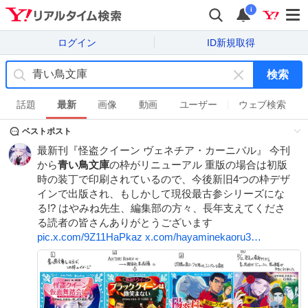
i
ログイン
ID新規取得
検索
キ
ー
話題
最新
画像
動画
ユーザー
ウェブ検索
ワ
ベストポスト
ー
ド
最新刊『怪盗クイーン ヴェネチア・カーニバル』 今刊
を
から
青い鳥文庫
の枠がリニューアル 重版の場合は初版
消
時の装丁で印刷されているので、今後新旧4つの枠デザ
す
インで出版され、もしかして現役最古参シリーズにな
る!? はやみね先生、編集部の方々、長年支えてくださ
る読者の皆さんありがとうございます
pic.x.com/9Z11HaPkaz
x.com/hayaminekaoru3…