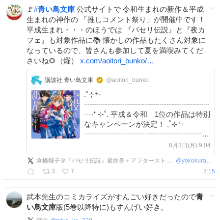
🚩
#
青い鳥文庫
公式サイトで 令和生まれの新作＆平成
生まれの神作の 「推しコメント祭り」が開催中です！
平成生まれ・・・のほうでは 『パセリ伝説』と『夜カ
フェ』も対象作品に📚 懐かしの作品もたくさん対象に
なっているので、皆さんも参加して夏を満喫みてくだ
さいね🌻（燿）
x.com/aoitori_bunko/…
講談社 青い鳥文庫
@aoitori_bunko
.˚⊹⁺‧
┈┈┈┈┈┈┈┈┈┈┈┈┈┈┈┈┈
┈‧⁺ ⊹˚. 平成＆令和 1位の作品は特別
なキャンペーンが決定！ .˚⊹⁺‧
┈┈┈┈┈┈┈┈┈┈┈┈┈┈┈┈┈
┈‧⁺ ⊹˚. 「わすれられない本」はあり
8月3日(月) 9:04
ますか？ 友だちとけんかしちゃった
倉橋燿子＠『パセリ伝説』最終巻＋アフターストーリー特典
@
yokokurahashi
とき、はじめて恋におちたとき、将来
3
7
3:15
の夢ができたとき……。
武本先生のコミカライズがすんごい好きだったので
青
い鳥文庫
版(5巻以降特に)もすんげい好き。