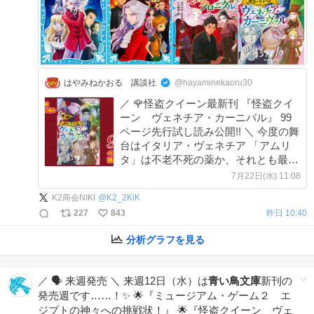
はやみねかおる 講談社
@hayaminekaoru30
／ 🌹怪盗クイーン最新刊 『怪盗クイ
ーン ヴェネチア・カーニバル』 99
ページ先行試し読み公開!! ＼ 今度の舞
台はイタリア・ヴェネチア 「アムリ
タ」は不老不死の薬か、それとも最終
兵器か!? 発売予定日の8月12日を前
7月22日(水) 11:08
に、赤い夢学園会員限定で超増量試し
K2商会NIKI
@
K2_2KiK
読み公開✨↓↓
227
843
昨日 10:40
cocreco.kodansha.co.jp/cocreco/gener
a…
分析グラフを見る
／ 🗣️ 来週発売 ＼ 来週12日（水）は
青い鳥文庫
新刊の
発売週です……！✨ 🌟『ミュージアム・ゲーム２ エ
ジプトの神々への挑戦状！』 🌟『怪盗クイーン ヴェ