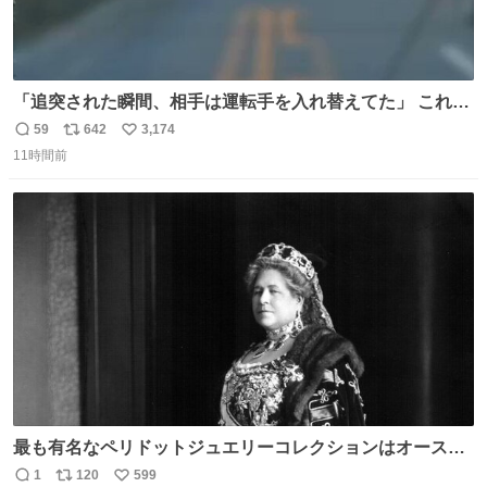
「追突された瞬間、相手は運転手を入れ替えてた」 これ実
話。 しかも後で無免許と判明。 ドラレコ無かったら完全に
59
642
3,174
返
リ
い
やられてた案件。 #追突 #替え玉 #無免許運転
11時間前
信
ポ
い
数
ス
ね
ト
数
数
最も有名なペリドットジュエリーコレクションはオースト
リア大公妃イザベラが所有していたもの。一時期キッチン
1
120
599
返
リ
い