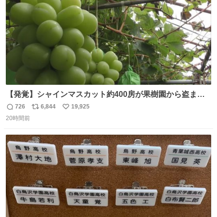
【発覚】シャインマスカット約400房が果樹園から盗まれ
る 栃木・佐野市 news.livedoor.com/article/detail… 被害
726
6,844
19,925
返
リ
い
に遭った果樹園には防犯カメラなどはなく、シャインマス
20時間前
信
ポ
い
カットが盗まれた木には刃物などで切られた跡が。市内で
数
ス
ね
今年に入って同様の被害は確認されておらず、警察はパト
ト
数
数
ロールを強化する。