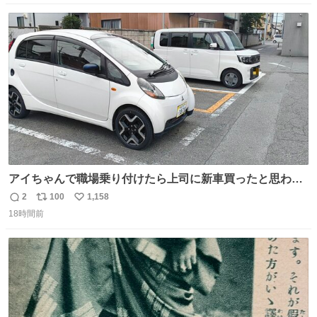
話したことも無い一人娘と同じ部屋で寝るように言われ恐
数
ス
ね
る恐る部屋の扉を開けた先にこの光景が待ってた時の少年
ト
数
数
の反応を答えよ
アイちゃんで職場乗り付けたら上司に新車買ったと思われ
たの嬉しすぎる。 20年落ちの車もやりようによっては新車
2
100
1,158
返
リ
い
っぽく見えるってことよ。 令和の車の横に並べても違和感
18時間前
信
ポ
い
ない平成18年式です。
数
ス
ね
ト
数
数