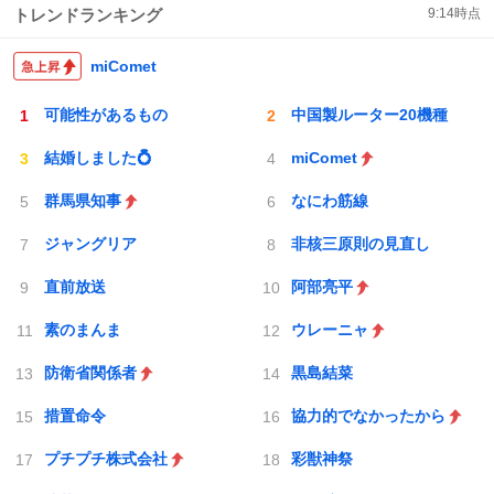
トレンドランキング
9:14
時点
miComet
可能性があるもの
中国製ルーター20機種
結婚しました💍
miComet
群馬県知事
なにわ筋線
ジャングリア
非核三原則の見直し
直前放送
阿部亮平
素のまんま
ウレーニャ
防衛省関係者
黒島結菜
措置命令
協力的でなかったから
プチプチ株式会社
彩獣神祭