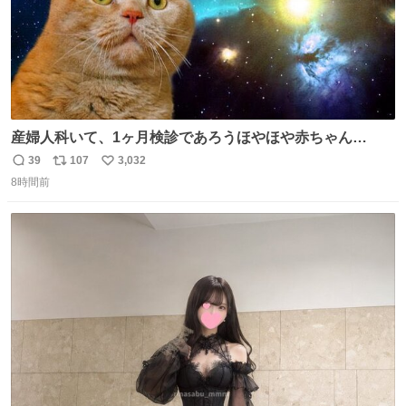
産婦人科いて、1ヶ月検診であろうほやほや赤ちゃん👩‍🍼
と推定2,3歳の女の子👧🏻をワンオペで連れてるママがいる
39
107
3,032
返
リ
い
のだけども 女の子ずっとママの側から離れない…⁉️ 手を繋
8時間前
信
ポ
い
がなくてもうろちょろしないしママが歩いたらピクミンみ
数
ス
ね
たいにﾄﾃﾄﾃついてってるし逃走しないし脱走しないし逃げ
ト
数
数
ないし走ら文字数