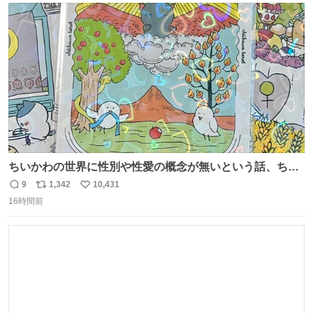
ト
数
数
ちいかわの世界に性別や性愛の概念が無いという話、ちい
かわタロットでも恋人・女帝・女教皇あたりは性別を意識
9
1,342
10,431
返
リ
い
させないように描かれてるんだよね。かなり徹底している
16時間前
信
ポ
い
印象。
数
ス
ね
ト
数
数