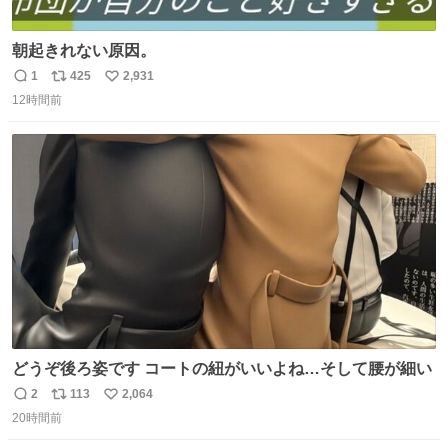
朝起きれない原因。
1
425
2,931
返
リ
い
12時間前
信
ポ
い
数
ス
ね
ト
数
数
どうぞ後ろ姿です コートの紐がいいよね…そして腰が細い
2
113
2,064
返
リ
い
20時間前
信
ポ
い
数
ス
ね