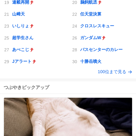
連載再開
鵜飼航丞
山﨑天
任天堂決算
いしりょ
クロスレスキュー
超学生さん
ガンダムW
あべこじ
バスセンターのカレー
Jアラート
十勝岳噴火
100位まで見る
つぶやきピックアップ