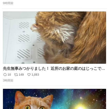
ペーパーに包んで保管されていたことに衝撃💥を受けた。
9時間前
信
ポ
い
数
ス
ね
ト
数
数
先生無事みつかりました！ 近所のお家の庭のはじっこでう
ずくまってました💦 拡散してくれたり探してくれたみなさ
10
149
1,083
返
リ
い
ん本当にありがとございます！ 飛び出し防止柵を増やして
3時間前
信
ポ
い
先生とちょびが怖い思いをしないでいいようにしようと思
数
ス
ね
う！
ト
数
数