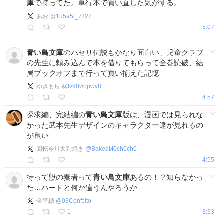
庫
で持ってた。単行本で買い直した気がする。
あお
@
1u5a5i_7327
5:07
青い鳥文庫
のパセリ伝説もかなり面白い、児童クラブ
の先生に頼み込んで本を借りてもらって全巻読破、結
局ブックオフまで行って買い揃えた記憶
ゆきもち
@
tv98whpwv8
4:57
探求編、完結編の
青い鳥文庫
版は、漫画では見られな
かった武本先生デザインのキャラクター達が見れるの
が良い
回転今川大判焼き
@
BakedM0ch0ch0
4:55
待って獣の奏者って
青い鳥文庫
あるの！？知らなかっ
た…ハードと何か違うんやろうか
金平糖
@
03Confeito_
1
3:33