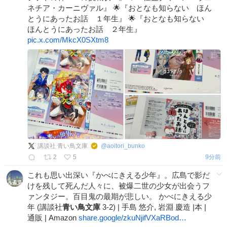
ネチア・カーニヴァル』 🌟『おとなも知らない ほん
とうにあったお話 １年生』 🌟『おとなも知らない
ほんとうにあったお話 ２年生』
pic.x.com/MkcX0SXtm8
講談社 青い鳥文庫
@
aoitori_bunko
2
5
9分前
これも思い出深い『かべにきえる少年』。広島で影だ
けを残して死んだ人々に、被爆二世の少女が出会うフ
ァンタジー。百目鬼の最期が悲しい。 かべにきえる少
年 (講談社
青い鳥文庫
3-2) | 手島 悠介, 岩淵 慶造 |本 |
通販 | Amazon
share.google/zkuNjifVXaRBod…