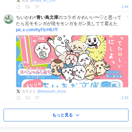
宮古
@
miya_ko_329
2:44
ちいかわ×
青い鳥文庫
のコラボ かわいい〜♡と思って
たら元モモンガが現モモンガをガン見してて震えた
pic.x.com/hyFlcHlU7f
カラスミ
@
karasumi_pizza
2:33
もっと見る