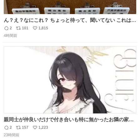
ん？え？なにこれ？ ちょっと待って、聞いてない これは販
売されているのもですか？
2
101
1,815
返
リ
い
4時間前
信
ポ
い
数
ス
ね
ト
数
数
親同士が仲良いだけで付き合いも特に無かったお隣の家に
自分とこの親が外せない用事があるからと半ば強制的に預
2
157
1,223
返
リ
い
けられて空き部屋が無いからたまに見かけるけどロクに会
23時間前
信
ポ
い