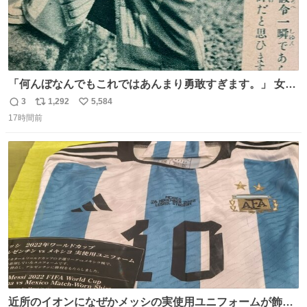
「何んぼなんでもこれではあんまり勇敢すぎます。」 女性
の立ち振る舞い指南コーナーで、大股を「下品」や「はし
3
1,292
5,584
返
リ
い
たない」という言葉を使わず「勇敢すぎます」と洒落っ気
17時間前
信
ポ
い
たっぷりにたしなめる当時の言葉選びよ 勇敢すぎます、使
数
ス
ね
っていきたい… （昭和4年婦人倶楽部新年号より）
ト
数
数
近所のイオンになぜかメッシの実使用ユニフォームが飾っ