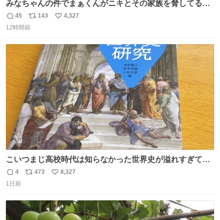
みなちゃんの件でまぁくんがニキとその家族を脅してるけ
ど絶対間違えてる。 悪いのは誹謗中傷した人達でしょ。こ
45
143
4,327
返
リ
い
んなのみなちゃん望んでないし曲がった正義すぎる
12時間前
信
ポ
い
数
ス
ね
ト
数
数
こいつまじ高校時代は知らなかった世界史が溢れすぎてて
𝑩𝑰𝑮 𝑳𝑶𝑽𝑬＿＿
4
473
8,327
返
リ
い
1日前
信
ポ
い
数
ス
ね
ト
数
数