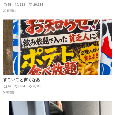
てあっておもろい
58
328
20,234
返
リ
い
21時間前
信
ポ
い
数
ス
ね
ト
数
数
すごいこと書くなあ
62
684
6,345
返
リ
い
5時間前
信
ポ
い
数
ス
ね
ト
数
数