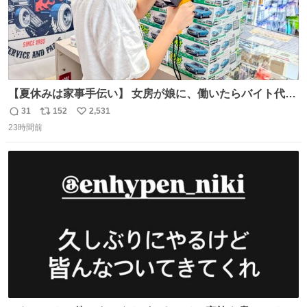
【夏休みは家事手伝い】 女房が娘に、働いたらバイト代も
らえば？と言ったら、娘は、いらない、と言って黙々と働
31
152
2,531
返
リ
い
いてくれました。 あとでソフトクリーム買ってやろうと思
23時間前
信
ポ
い
いました。
数
ス
ね
ト
数
数