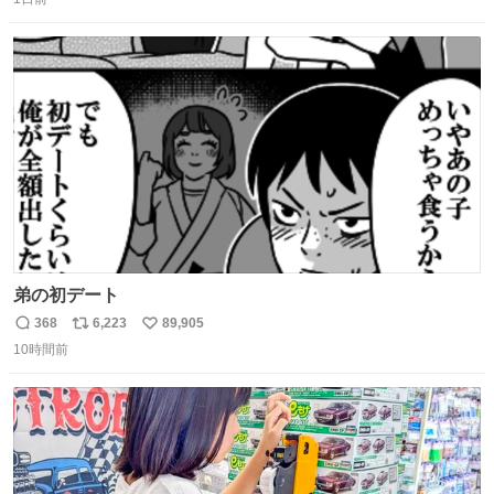
信
ポ
い
数
ス
ね
ト
数
数
弟の初デート
368
6,223
89,905
返
リ
い
10時間前
信
ポ
い
数
ス
ね
ト
数
数