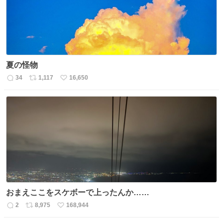
夏の怪物
34
1,117
16,650
返
リ
い
信
ポ
い
数
ス
ね
ト
数
数
おまえここをスケボーで上ったんか……
2
8,975
168,944
返
リ
い
信
ポ
い