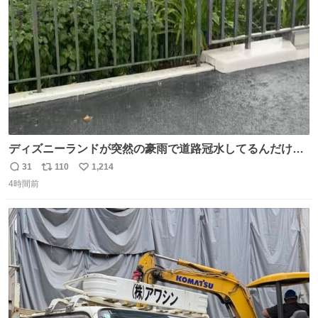
数
ディズニーランドが突然の豪雨で道路冠水してるんだけど
☔️ この雨で今年初のミッションクールダウン中止。幾ら何
31
110
1,214
返
リ
い
でもやばすぎだろ...
4時間前
信
ポ
い
数
ス
ね
ト
数
数