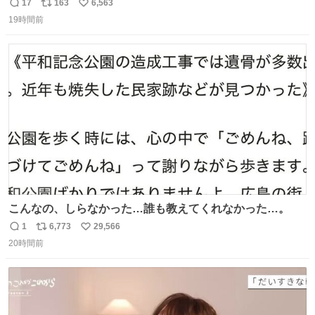
ない
17
163
6,563
返
リ
い
19時間前
信
ポ
い
数
ス
ね
ト
数
数
こんなの、しらなかった…誰も教えてくれなかった…。
1
6,773
29,566
返
リ
い
20時間前
信
ポ
い
数
ス
ね
ト
数
数