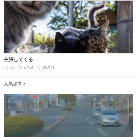
数
ス
ね
ト
数
数
主張してくる
50
2,412
25,571
返
リ
い
信
ポ
い
数
ス
ね
人気ポスト
ト
数
数