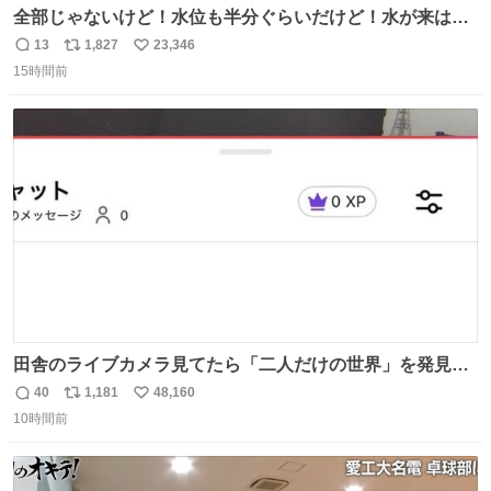
全部じゃないけど！水位も半分ぐらいだけど！水が来はじ
めたよ！！！ 作業してくれた方々ありがとーーー
13
1,827
23,346
返
リ
い
ー！！！！！！！！！！！！！！！！！！！！！！！！！
15時間前
信
ポ
い
！
数
ス
ね
ト
数
数
田舎のライブカメラ見てたら「二人だけの世界」を発見し
た
40
1,181
48,160
返
リ
い
10時間前
信
ポ
い
数
ス
ね
ト
数