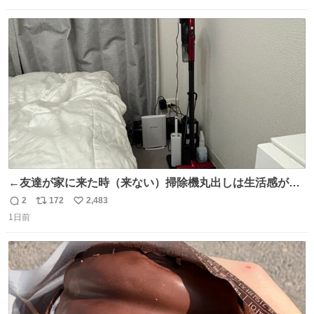
数
ス
ね
ト
数
数
←友達が家に来た時（来ない）掃除機丸出しは生活感が出
てかっこ悪いなぁ →せや
2
172
2,483
返
リ
い
1日前
信
ポ
い
数
ス
ね
ト
数
数