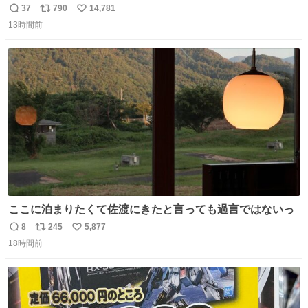
37
790
14,781
返
リ
い
13時間前
信
ポ
い
数
ス
ね
ト
数
数
ここに泊まりたくて佐渡にきたと言っても過言ではないっ
8
245
5,877
返
リ
い
18時間前
信
ポ
い
数
ス
ね
ト
数
数