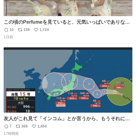
この頃のPerfumeを見ていると、元気いっぱいでありなが
ら決して感情に任せすぎることなく、しっかりと制御され
10
159
1,724
返
リ
い
たダンスであることに新鮮に驚く。3人のあげた足の向き
1日前
信
ポ
い
や角度とか本当に細かな部分まできっちりと揃っていてそ
数
ス
ね
こから積み重ねてきた努力や練習量が見て取れる…
ト
数
数
友人がこれ見て「インコム」とか言うから、もうそれにし
か見えなくなっちゃった。
7
369
1,454
返
リ
い
17時間前
信
ポ
い