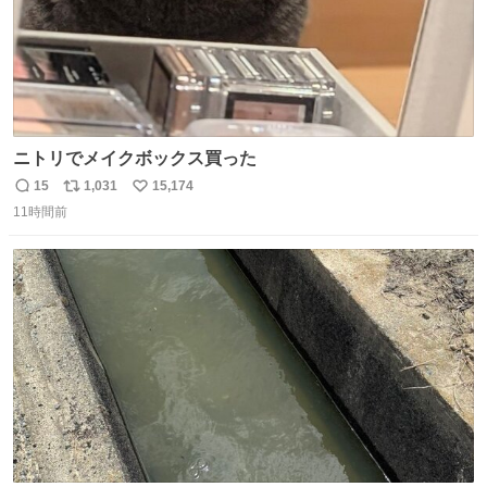
ニトリでメイクボックス買った
15
1,031
15,174
返
リ
い
11時間前
信
ポ
い
数
ス
ね
ト
数
数