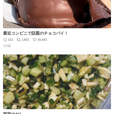
最近コンビニで話題のチョコパイ！
323
1,601
30,443
返
リ
い
1日前
信
ポ
い
数
ス
ね
ト
数
数