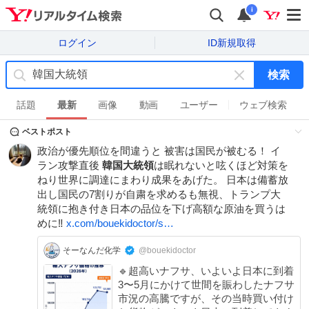
i
ログイン
ID新規取得
検索
キ
ー
話題
最新
画像
動画
ユーザー
ウェブ検索
ワ
ベストポスト
ー
ド
政治が優先順位を間違うと 被害は国民が被むる！ イ
を
ラン攻撃直後
韓国大統領
は眠れないと呟くほど対策を
消
ねり世界に調達にまわり成果をあげた。 日本は備蓄放
す
出し国民の7割りが自粛を求めるも無視、トランプ大
統領に抱き付き日本の品位を下げ高額な原油を買うは
めに‼️
x.com/bouekidoctor/s…
そーなんだ化学
@bouekidoctor
🔹超高いナフサ、いよいよ日本に到着
3〜5月にかけて世間を賑わしたナフサ
市況の高騰ですが、その当時買い付け