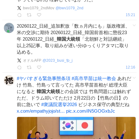
bwv1079_2ndMov
@
bwv1079_2nd
15:21
20260122_日経_追加釈放「数ヵ月内にも」版政権派、
米の交渉に期待 20260122_日経_韓国前首相に懲役23
年 20260122_日経_
韓国大統領
「北朝鮮と対話継続」
以上25記事。取り組みが遅い分ゆっくりアタマに取り
込める。
オドルAFP
@
2023_busi_fp_j
12:16
#
ヤバすぎる緊急事態条項
#
高市早苗は統一教会
あれだ
け 竹島、竹島って言ってた 高市早苗首相が 総理大臣
になると
韓国大統領
との会談では 竹島問題には触れず
ただ、ドラム叩いてただけ 2月22日の【竹島の日】の
前に急いで
#
衆議院選挙2026
ビジネス保守の典型だね
x.com/empathyjojo/st…
pic.x.com/iN5GOGxbJc