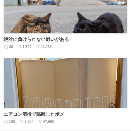
絶対に負けられない戦いがある
39
1,726
11,089
返
リ
い
信
ポ
い
数
ス
ね
ト
数
数
エアコン清掃で隔離したポメ
189
3,554
47,668
返
リ
い
信
ポ
い