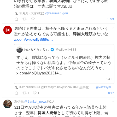
の事件から数年後に
韓国大統領
になったんですから政
治の世界は一寸先は闇ですね🙇🏻‍♂️
和丸号 (大塚和之)
@
kazumarugou
9:59
居続ける理由は、椅子から降りると追及されるという
恐れがあるからである可能性も。
韓国大統領
みたいな
x.com/wildwilly888/s…
わいるどうぃりぃ
@wildwilly888
すげえ、曖昧になっても（シグルイ的表現）権力の椅
子からは降りない執着心よ。 中華皇帝の椅子っていう
のはそこまでドパガキ化させるものなんだろうか。
x.com/MoQiuyao201314…
6:41
Kaz Nishimura @kazssym.bsky.social #PB黒字化目標は破棄すべし
@
kazssym
1
1
8:16
返信先:
@
Sankei_news
他
1
人
311日本が未曾有の災害に遭ってる年から議員を上陸
させ、翌年に
韓国大統領
として初めて明博が上陸。当