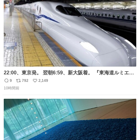
ト
数
数
22:00、東京発。 翌朝6:59、新大阪着。 『東海道ルミエー
ルエクスプレス』が今夜、初運行！ 岐阜羽島駅で夜を越す
9
792
2,149
返
リ
い
東海道新幹線。寝台列車じゃないのに、朝まで新幹線とい
10時間前
信
ポ
い
う、なんだか特別体験😉 #TRAINTRIP #東海道ルミエール
数
ス
ね
エクスプレス
ト
数
数