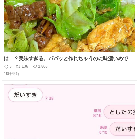
は…？美味すぎる。パパッと作れちゃうのに味濃いめで満
足感エグいの天才だろ🥹
3
136
1,863
返
リ
い
15時間前
信
ポ
い
数
ス
ね
ト
数
数