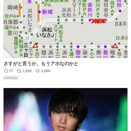
数
さすがと言うか、もうアホなのかと
77
1,006
3,460
返
リ
い
19時間前
信
ポ
い
数
ス
ね
ト
数
数