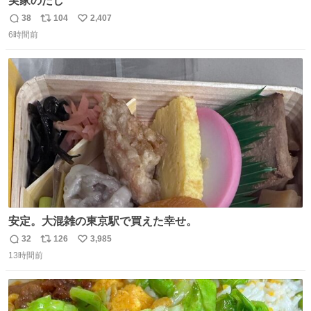
実家のだし
38
104
2,407
返
リ
い
6時間前
信
ポ
い
数
ス
ね
ト
数
数
安定。大混雑の東京駅で買えた幸せ。
32
126
3,985
返
リ
い
13時間前
信
ポ
い
数
ス
ね
ト
数
数