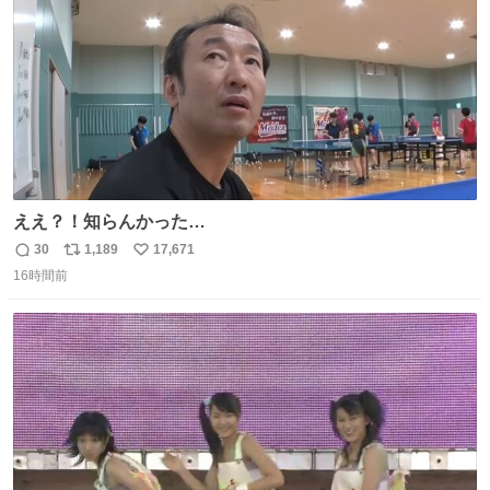
数
ええ？！知らんかった…
30
1,189
17,671
返
リ
い
16時間前
信
ポ
い
数
ス
ね
ト
数
数