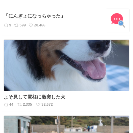
返
リ
い
信
ポ
い
数
ス
ね
「にんぎょになっちゃった」
ト
数
数
9
599
20,466
返
リ
い
信
ポ
い
数
ス
ね
ト
数
数
よそ見して電柱に激突した犬
44
2,335
32,672
返
リ
い
信
ポ
い
数
ス
ね
ト
数
数