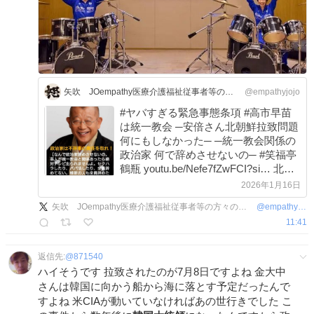
矢吹 JOempathy医療介護福祉従事者等の方々の待遇改善を
@empathyjojo
#ヤバすぎる緊急事態条項 #高市早苗
は統一教会 ─安倍さん北朝鮮拉致問題
何にもしなかった─ ─統一教会関係の
政治家 何で辞めさせないの─ #笑福亭
鶴瓶 youtu.be/Nefe7fZwFCI?si… 北朝
鮮ミサイル開発を支える 統一教会マ
2026年1月16日
ネー4500億円 | 文春
矢吹 JOempathy医療介護福祉従事者等の方々の待遇改善を
@
empathyjojo
bunshun.jp/articles/-/591…
11:41
x.com/rot_1715/statu…
返信先:
@
871540
ハイそうです 拉致されたのが7月8日ですよね 金大中
さんは韓国に向かう船から海に落とす予定だったんで
すよね 米CIAが動いていなければあの世行きでした こ