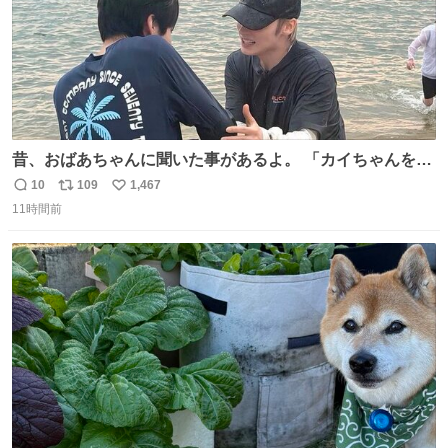
昔、おばあちゃんに聞いた事があるよ。 「カイちゃんをい
じめると、アイツが海から上がって来るぞ。」って。
10
109
1,467
返
リ
い
11時間前
信
ポ
い
数
ス
ね
ト
数
数