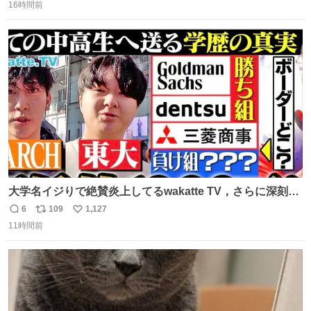
望は"ある"って答えたものの、結局「（結婚は）向いてね
16時間前
信
ポ
い
ぇのかもしれない」で締める北山くん、きっといろいろ考
数
ス
ね
えて言葉を選んで、まるく収めてくれたんだなと思った
ト
数
数
大学名イジりで絶賛炎上してるwakatte TV，さらに深刻な
問題はこっちでは？ ・都内の特定企業に入るのを極度に推
6
109
1,127
返
リ
い
奨し，それ以外の地域で堅実に生きるのを周縁化する ・恋
11時間前
信
ポ
い
愛にかまけ，「陽キャラ」として振る舞うのを極端に中心
数
ス
ね
化する ・院生が研究環境を求め他大学に移るのを批判する
ト
数
数
過去例↓