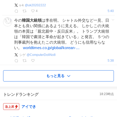
u-k
@
uk20202222
4
5:40
今の
韓国大統領
は李在明。 シャトル外交など一見、日
本とも良い関係にあるように見える。 しかしこの大統
領の本質は「親北親中・反日反米」。 トランプ大統領
は「韓国で粛清と革命が起きている」と発言。 ５つの
刑事裁判を抱えたこの大統領。 どうにも信用ならな
い。
worldtimes.co.jp/global/korean-…
シゲ
@
ComputerDollNo8
5:38
もっと見る
トレンドランキング
18:23
時点
アイでき