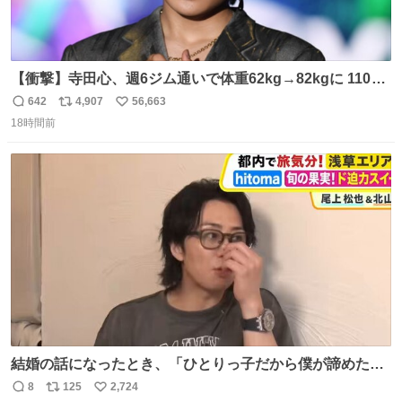
【衝撃】寺田心、週6ジム通いで体重62kg→82kgに 110kg
のベンチプレス持ち上げる姿披露
642
4,907
56,663
返
リ
い
news.livedoor.com/article/detail… 元々自重のみだった
18時間前
信
ポ
い
が、更に筋肉を大きくするためジム通いを開始。筋肉増量
数
ス
ね
のためおにぎり10個、ゼリー飲料3～4本、パスタと毎日4
ト
数
数
千kcalオーバーの食事を摂取し、増量したという。
結婚の話になったとき、「ひとりっ子だから僕が諦めた瞬
間に一族が潰える」「死ぬとき1人とか嫌」だから結婚願
8
125
2,724
返
リ
い