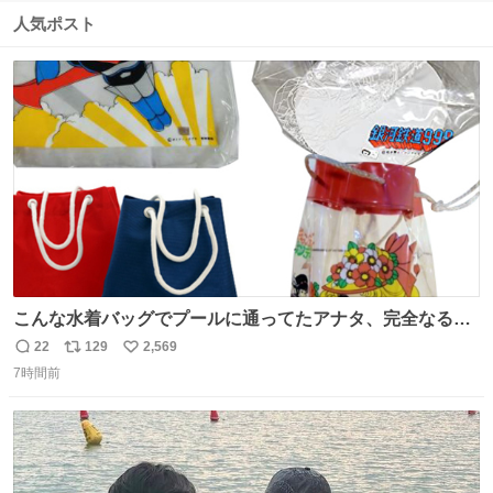
数
ス
ね
人気ポスト
ト
数
数
こんな水着バッグでプールに通ってたアナタ、完全なる同
世代（笑） #70年代 #80年代 #昭和レトロ
22
129
2,569
返
リ
い
7時間前
信
ポ
い
数
ス
ね
ト
数
数