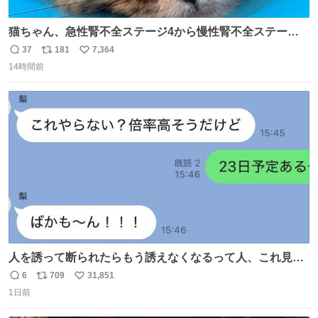
猫ちゃん、急性腎不全ステージ4から慢性腎不全ステージ2
になりました😭点滴も週一で大丈夫になった… このままだ
37
181
7,364
返
リ
い
と2、3日持たないって言われたのが嘘みたい…本当に嬉し
14時間前
信
ポ
い
い😭😭😭頑張ってくれてありがとう😭😭😭 嬉しくて帰り
数
ス
ね
道泣きながら歩いてたら向こうから来た人にすごい顔され
ト
数
数
た🫠
人を誘って断られたらもう誘えなくなるって人、これ見て
元気出してほしい
6
709
31,851
返
リ
い
1日前
信
ポ
い
数
ス
ね