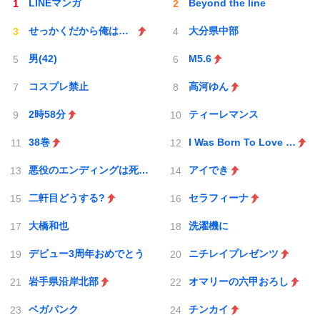
LINEマンガ
Beyond the line
せっかくだから俺はこの
大分県中部
男(42)
M5.6
コスプレ禁止
高河ゆん
2時58分
ティーレマンス
38巻
I Was Born To Love You
悪役のエンディングは死のみ
アイでき
二軒目どうする?
セラフィーナ
大橋和也
洗濯機に
デビュー3周年おめでとう
ニチレイプレゼンツ
岩手県沿岸北部
オマリーの六甲おろし
ベガパンク
チンカイ