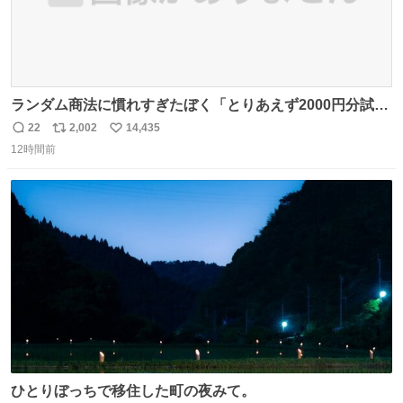
ランダム商法に慣れすぎたぼく「とりあえず2000円分試し
てみるか…」 駅員さん「どれが欲しいの？」 ぼく「えっ
22
2,002
14,435
返
リ
い
良いんですか？」 駅員さん「何が…？？」 やっぱランダム
12時間前
信
ポ
い
って悪い文化だ
数
ス
ね
わ！！！！！！！！！！！！！！！！！！！！
ト
数
数
ひとりぼっちで移住した町の夜みて。