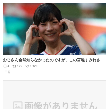
数
ス
ね
ト
数
数
おじさん全然知らなかったのですが、この宮地すみれさん
（日向坂46）はマリサポだったのですね。 カメラ目線でに
4
125
1,329
返
リ
い
っこりしていただいたので撮影したものの、全然誰だか知
1日前
信
ポ
い
りませんでした。 マリサポらしいのでこれからは名前覚え
数
ス
ね
ます！！
ト
数
数