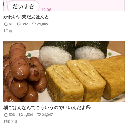
かわいい夫だよほんと
61
392
29,085
返
リ
い
1日前
信
ポ
い
数
ス
ね
ト
数
数
朝ごはんなんてこういうのでいいんだよ🤤
526
1,504
24,047
返
リ
い
17時間前
信
ポ
い