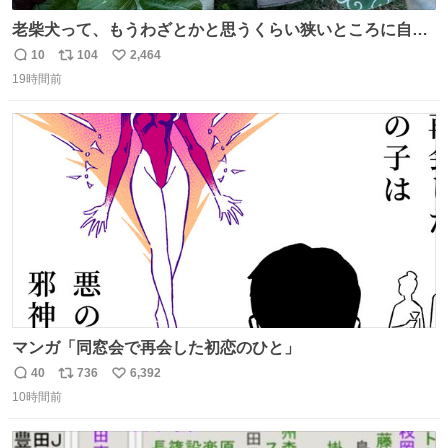
老柴犬って、もうわざとかと思うくらい狭いところに自ら
はまりにいくじゃないですか？ 今朝ガーデニングしてる飼
10
104
2,464
返
リ
い
い主の間にはまってきて、最高に可愛かった♥️
19時間前
信
ポ
い
数
ス
ね
ト
数
数
マンガ「同窓会で再会した初恋のひと」
40
736
6,392
返
リ
い
10時間前
信
ポ
い
数
ス
ね
ト
数