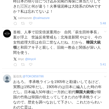
時日本の弱り目につけ込み尖閣の海保に体当たりして
きた🇨🇳と何が違う！火事場泥棒は大陸系のDNAです
か？私は忘れてないよ！
calmazure
@
calmazure
5:48
首相、人事で旧安倍派重用か 自民「萩生田幹事長」
案が浮上 世論反発警戒も：北海道新聞 やはり、今の
女性総理大臣は在日二世なんだね。だから、
韓国大統
領
と和田アキ子と親しく、旧統一教会と関係が深い人
間を使う。
ilnyc
@
ilnyc4
5:41
返信先:
@
TOKO858786
おもろ。 李承晩ラインを1905年と勘違いしてるけど、
実際は1952年だし、1905年のは日本に編入した時の年
だし。日本編入50年後に一方的に初代
韓国大統領
が韓
国の竹島は韓国の領土ってしてきたのが李承晩ライン
なので。歴史を調べなおして下さい。 これだかられい
わの亡霊は。