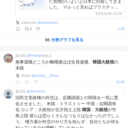
た貨物がいよいよ日本に到着してきま
した。 マルっと見ればプラスチック
の原料が倍になったということで、こ
8月6日(木) 23:38
れらが事実上の製造コスト増として具
sabacyan
@
sabacyan1
体化してきます。
2
1:28
分析グラフを見る
返信先:
@
FYkmym
他
1
人
無事退職どころか離職後ほぼ全員逮捕、
韓国大統領
の
末路
Shino
@
Kawaii__Shino
15:49
返信先:
@
ShinHori1
旧民主党政権の外交は、近隣諸国との関係を一気に悪
化させました。 米国：トラストミー 中国：尖閣国有
化 ロシア：大統領が北方領土上陸
韓国
：
大統領
が竹
島上陸 彼らは恐らくそんなつもりはなかったのでしょ
う。 権力者が外交のやり方を知らず、自分たちが何を
やっているのか理解していなかった。