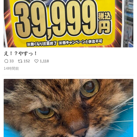
え！？やすっ！
33
152
1,118
返
リ
い
14時間前
信
ポ
い
数
ス
ね
ト
数
数