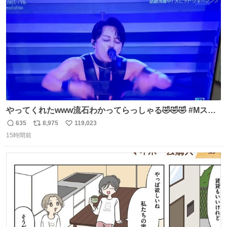
数
やってくれたwww流石わかってらっしゃる🤣🤣🤣 #Mステ
#西川貴教
635
8,975
119,023
返
リ
い
15時間前
信
ポ
い
数
ス
ね
ト
数
数