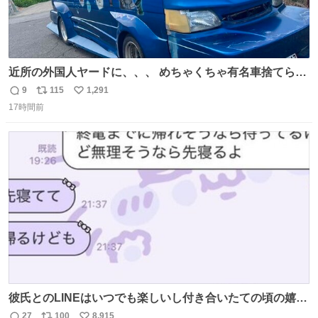
近所の外国人ヤードに、、、 めちゃくちゃ有名車捨てられ
てました😭 外装ぼろぼろだし、、 中も何にも残ってない
9
115
1,291
返
リ
い
し、、 可哀想に😢😢 今まで数十年お疲れ様でした、、 #バ
17時間前
信
ポ
い
ニング #当時 #廃車 #勿体無い
数
ス
ね
ト
数
数
彼氏とのLINEはいつでも楽しいし付き合いたての頃の嬉し
かったLINEは無限にあるけど(同棲前は1日で各50通くらい
27
100
8,915