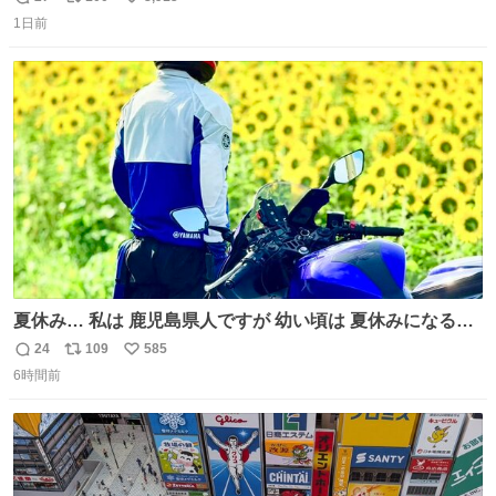
返
リ
い
送りあってたし)最近嬉しかったのはこれ
1日前
信
ポ
い
数
ス
ね
ト
数
数
夏休み… 私は 鹿児島県人ですが 幼い頃は 夏休みになると
母の郷… 山梨へ遊びに行くのが楽しみでした 母の実家へ 1
24
109
585
返
リ
い
ヶ月近く泊まって … … 今の私は 医療従事者 お盆休み？ﾅﾆ
6時間前
信
ポ
い
ｿﾚｵｲｼｲﾉ?(笑 … … 子どもの頃 山梨で見た ひまわり畑の風
数
ス
ね
景 淡い記憶 そんな思い出の風景… ありますか？
ト
数
数