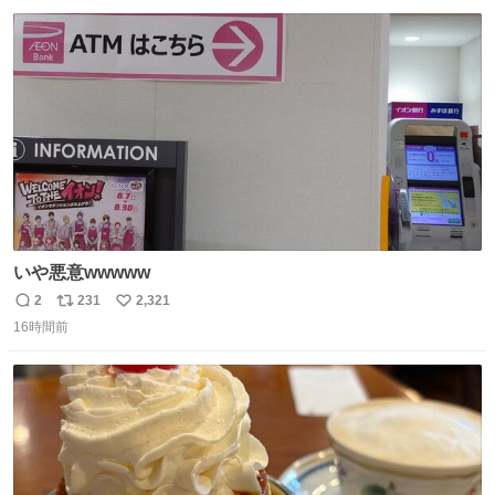
数
ス
ね
ト
数
数
いや悪意wwwww
2
231
2,321
返
リ
い
16時間前
信
ポ
い
数
ス
ね
ト
数
数