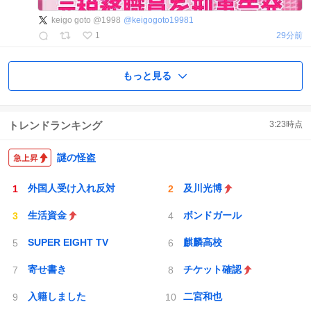
keigo goto @1998
@
keigogoto19981
1
29分前
もっと見る
トレンドランキング
3:23
時点
謎の怪盗
外国人受け入れ反対
及川光博
生活資金
ボンドガール
SUPER EIGHT TV
麒麟高校
寄せ書き
チケット確認
入籍しました
二宮和也