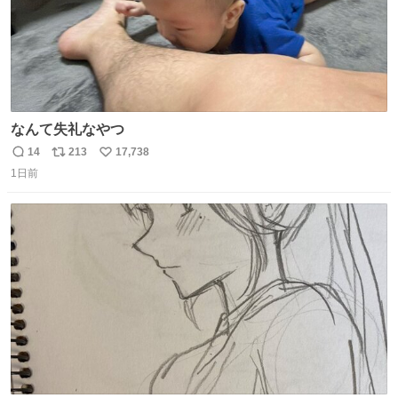
なんて失礼なやつ
14
213
17,738
返
リ
い
1日前
信
ポ
い
数
ス
ね
ト
数
数