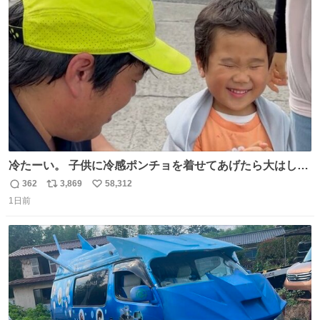
ト
数
数
冷たーい。 子供に冷感ポンチョを着せてあげたら大はしゃ
ぎで喜んでくれました。 こんな素敵な代物を提供してくれ
362
3,869
58,312
返
リ
い
た山口県の恩師に感謝。
1日前
信
ポ
い
数
ス
ね
ト
数
数