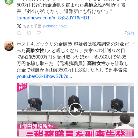
500万円分の預金通帳を盗まれた
高齢女性
が明かす被
害 「外出が怖くなり、避難所にも行けない」"
l.smartnews.com/m-8g3ZdYT6/HDT…
ちさと千里
@
chinopino22
7分前
ホストもビックリの金額😳 容疑者は税務調査の対象だ
った
高齢女性
1人と親しくなり、実家への仕送り名目
で約1億5000万円を受け取ったほか、嘘の説明で約85
万円を騙し取った 【元税務職員】
高齢女性
から詐取し
た金で競艇か 約1億3500万円脱税したとして刑事告発
youtu.be/O2kLibowS7k?si…