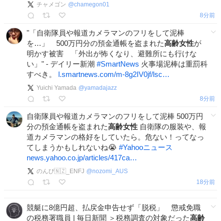
チャメゴン
@
chamegon01
8分前
"「自衛隊員や報道カメラマンのフリをして泥棒
を…」 500万円分の預金通帳を盗まれた
高齢女性
が
明かす被害 「外出が怖くなり、避難所にも行けな
い」" - デイリー新潮
#
SmartNews
火事場泥棒は重罰科
すべき。
l.smartnews.com/m-8g2IV0jf/lsc…
Yuichi Yamada
@
yamadajazz
8分前
自衛隊員や報道カメラマンのフリをして泥棒 500万円
分の預金通帳を盗まれた
高齢女性
自衛隊の服装や、報
道カメラマンの格好をしていたら。危ない！ってなっ
てしまうかもしれないね😭
#
Yahooニュース
news.yahoo.co.jp/articles/417ca…
のんぴ🇳🇿_ENFJ
@
nozomi_AUS
18分前
競艇に8億円超、払戻金申告せず「脱税」 懲戒免職
の税務署職員 | 毎日新聞 ＞税務調査の対象だった
高齢