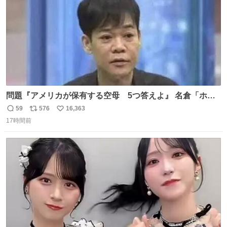
問題『アメリカが保有する空母 5つ答えよ』 名倉「ホン
マごめん、日本」
59
576
16,363
返
リ
い
17時間前
信
ポ
い
数
ス
ね
ト
数
数