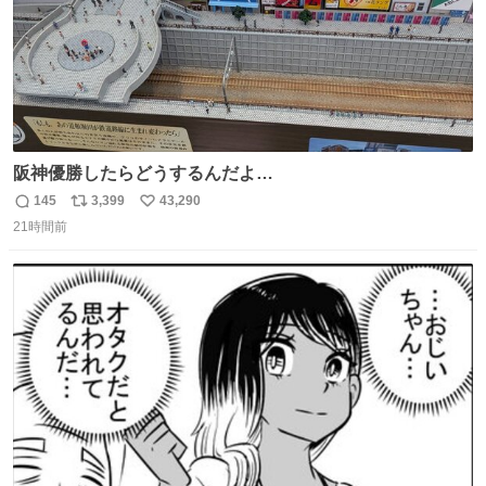
阪神優勝したらどうするんだよ…
145
3,399
43,290
返
リ
い
21時間前
信
ポ
い
数
ス
ね
ト
数
数