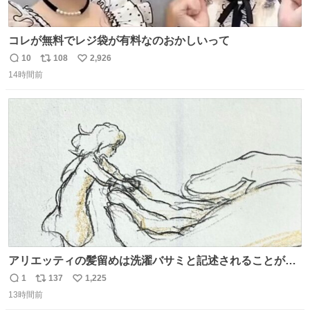
コレが無料でレジ袋が有料なのおかしいって
10
108
2,926
返
リ
い
14時間前
信
ポ
い
数
ス
ね
ト
数
数
アリエッティの髪留めは洗濯バサミと記述されることが多
いですが、もっと小さいプラスチックのクリップです。 バ
1
137
1,225
返
リ
い
ネは使いやすいように強度を調整してあるはず。
13時間前
信
ポ
い