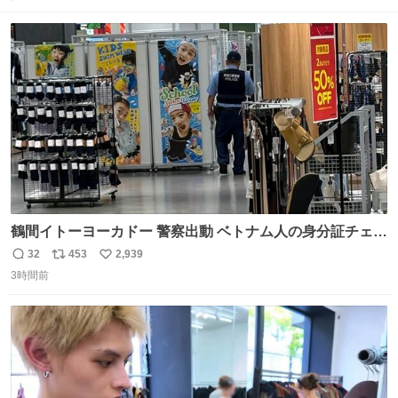
ト
数
数
鶴間イトーヨーカドー 警察出動 ベトナム人の身分証チェッ
クを開店前に実施、店内まで見張りにきてます。不法滞在
32
453
2,939
返
リ
い
者は覚悟してお越しください。
3時間前
信
ポ
い
数
ス
ね
ト
数
数