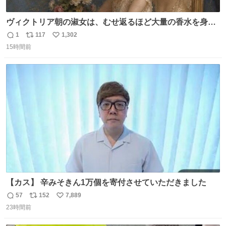
ヴィクトリア朝の淑女は、むせ返るほど大量の香水を身に
つけるものではないとされていた。それでも香水は、髪や
1
117
1,302
返
リ
い
肌の手入れと同じくらい、ヴィクトリア朝の女性達の美容
15時間前
信
ポ
い
習慣に欠かせないものだった。 当時の香水は、現在私たち
数
ス
ね
が知る香水よりも単純な組成で、その大部分は薔薇、菫、
ト
数
数
ベルガモット、
【カス】 辛みそきん1万個を寄付させていただきました
57
152
7,889
返
リ
い
23時間前
信
ポ
い
数
ス
ね