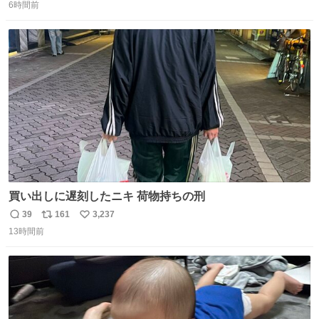
で、段差が生じた橋桁をジャッキアップしている様子をご
6時間前
信
ポ
い
紹介します。 引き続き、早期復旧に向けて着実に工事を進
数
ス
ね
めてまいります。 #NEXCO西日本 #熊本地震
ト
数
数
買い出しに遅刻したニキ 荷物持ちの刑
39
161
3,237
返
リ
い
13時間前
信
ポ
い
数
ス
ね
ト
数
数