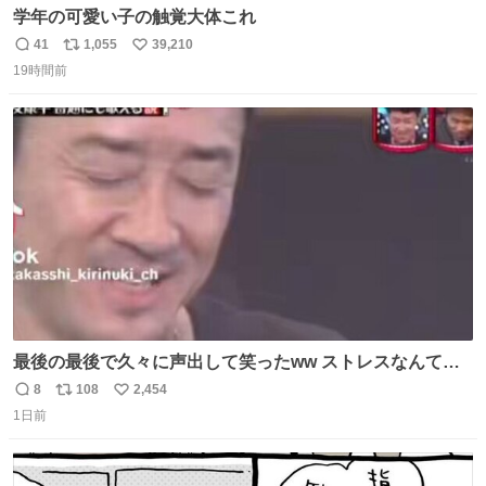
学年の可愛い子の触覚大体これ
41
1,055
39,210
返
リ
い
19時間前
信
ポ
い
数
ス
ね
ト
数
数
最後の最後で久々に声出して笑ったww ストレスなんて笑
って吹き飛ばせ！！ #水曜日のダウンタウン #大友康平
8
108
2,454
返
リ
い
1日前
信
ポ
い
数
ス
ね
ト
数