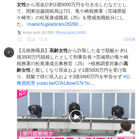
女性
から現金計約1億5000万円を引き出したなどとし
て、関東信越国税局は7日、竜ケ崎税務署（茨城県龍
ケ崎市）の松尾康成職員（25）を懲戒免職処分にし
た。
mainichi.jp/articles/20260…
keigo goto @1998
@
keigogoto19981
2
2
23分前
【元税務職員】
高齢女性
から詐取した金で競艇か 約1
億3500万円脱税したとして刑事告発 >茨城県の竜ケ崎
税務署の松尾康成元事務官（25） >税務調査対象の
高
齢女性
と親しくなり現金およそ1億5000万円を受け取
り、競艇で得た収入およそ3億3400万円を申告せず
#
公
務員犯罪
youtu.be/O2kLibowS7k?si…