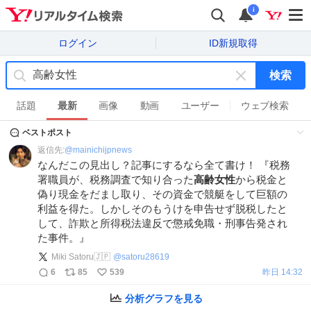
i
ログイン
ID新規取得
検索
キ
ー
話題
最新
画像
動画
ユーザー
ウェブ検索
ワ
ベストポスト
ー
ド
返信先:
@
mainichijpnews
を
なんだこの見出し？記事にするなら全て書け！ 『税務
消
署職員が、税務調査で知り合った
高齢女性
から税金と
す
偽り現金をだまし取り、その資金で競艇をして巨額の
利益を得た。しかしそのもうけを申告せず脱税したと
して、詐欺と所得税法違反で懲戒免職・刑事告発され
た事件。』
Miki Satoru🇯🇵
@
satoru28619
6
85
539
昨日 14:32
分析グラフを見る