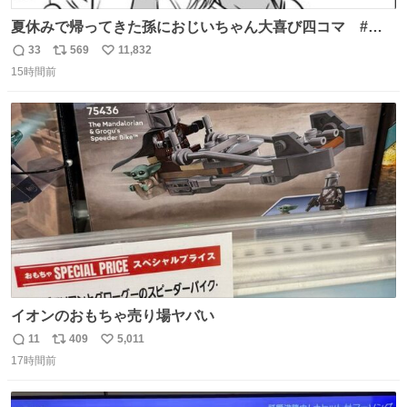
夏休みで帰ってきた孫におじいちゃん大喜び四コマ #四
コマ漫画 #Web漫画 #漫画が読めるハッシュタグ
33
569
11,832
返
リ
い
15時間前
信
ポ
い
数
ス
ね
ト
数
数
イオンのおもちゃ売り場ヤバい
11
409
5,011
返
リ
い
17時間前
信
ポ
い
数
ス
ね
ト
数