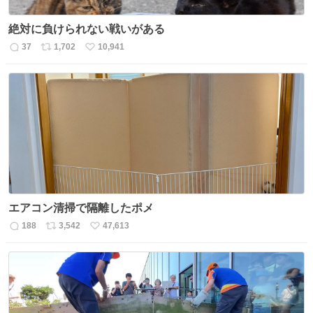
絶対に負けられない戦いがある
37
1,702
10,941
返
リ
い
信
ポ
い
数
ス
ね
ト
数
数
エアコン清掃で隔離したポメ
188
3,542
47,613
返
リ
い
信
ポ
い
数
ス
ね
ト
数
数