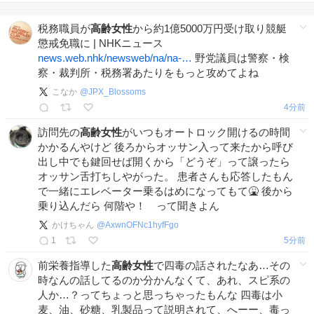
税務職員が
高齢女性
から約1億5000万円受け取り競艇
懲戒免職に | NHKニュース
news.web.nhk/newsweb/na/na-…
野党議員は警察・検
察・裁判所・税務署あたりをもっと攻めてよね
こなか
@
JPX_Blossoms
4分前
訪問先の
高齢女性
がいつもオートロック開けるの時間
かかるんやけど 後ろからオッサン入って来たから呼び
出し中でも鍵回せば開くから「どうぞ」って譲ったら
オッサン舌打ちしやがった。 患者さんも応答したもん
で一緒にエレベーター乗るはめになってもて🤮 後から
乗り込んだら 何階や！ って聞きよん
かけちゃん
@
AxwnOFNc1hyfFgo
1
5分前
前栄養指導した
高齢女性
で四毒の話されたなあ…その
時なんの話してるのか分かんなくて、あれ、スピ系の
人か…？ってちょっと思っちゃったもんな 四毒は小
麦、油、砂糖、乳製品って説明されて、へーー、毒っ