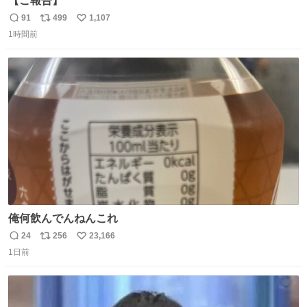
【ご報告】
91
499
1,107
返
リ
い
1時間前
信
ポ
い
数
ス
ね
ト
数
数
俺何飲んでんねんこれ
24
256
23,166
返
リ
い
1日前
信
ポ
い
数
ス
ね
ト
数
数