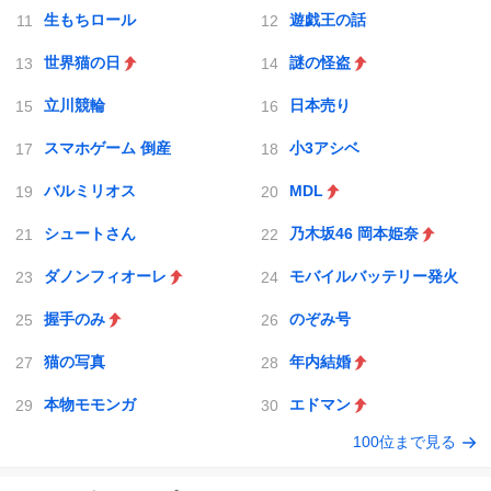
生もちロール
遊戯王の話
世界猫の日
謎の怪盗
立川競輪
日本売り
スマホゲーム 倒産
小3アシベ
バルミリオス
MDL
シュートさん
乃木坂46 岡本姫奈
ダノンフィオーレ
モバイルバッテリー発火
握手のみ
のぞみ号
猫の写真
年内結婚
本物モモンガ
エドマン
100位まで見る