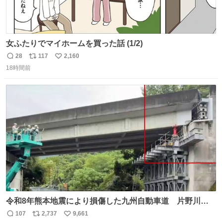
女ふたりでマイホームを買った話 (1/2)
28
117
2,160
返
リ
い
18時間前
信
ポ
い
数
ス
ね
ト
数
数
令和8年熊本地震により損傷した九州自動車道 片野川橋
（下り線）の復旧作業を行っています。 タイムラプス動画
107
2,737
9,661
返
リ
い