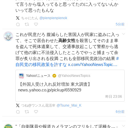
て言うから塩入ってると思ってたのに入ってないんか
いって思ったもんな
ちゃにたん
@
pienpienpienok
5分前
これが民意だろ 腹減らした害国人が民家に盗みに入っ
て、そこで居合わせた
高齢女性
を殺害してそのまま車
を盗んで死体遺棄して、交通事故起こして警察から逃
げて他の家に不法侵入したところでやっと捕まって余
罪が炙り出される役満 これも全部移民党政治の結果
#
自民党の移民政策を許すな
x.com/YahooNewsTopic…
Yahoo!ニュース
@YahooNewsTopics
【外国人受け入れ反対増加 東大調査】
news.yahoo.co.jp/pickup/6590929
昨日 23:06
つね@ワンスん花活🌸
@
Tsune_Mai_K
6分前
"「自衛隊員や報道カメラマンのフリをして泥棒を…」