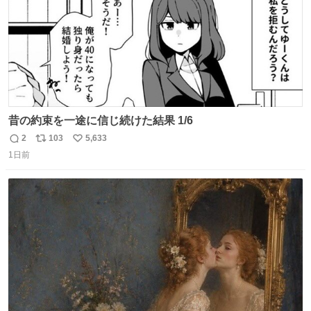
昔の約束を一途に信じ続けた結果 1/6
2
103
5,633
返
リ
い
1日前
信
ポ
い
数
ス
ね
ト
数
数