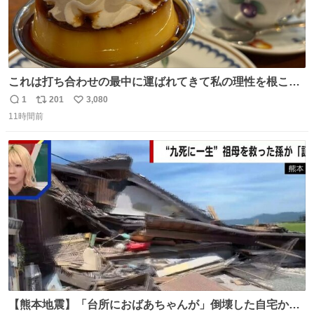
これは打ち合わせの最中に運ばれてきて私の理性を根こそ
ぎ奪い去ったプリンの写真です。
1
201
3,080
返
リ
い
11時間前
信
ポ
い
数
ス
ね
ト
数
数
【熊本地震】「台所におばあちゃんが」倒壊した自宅から