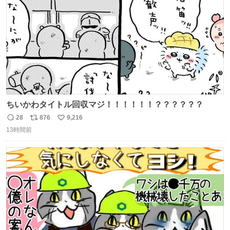
数
ちいかわタイトル回収マジ！！！！！！？？？？？？
28
876
9,216
返
リ
い
13時間前
信
ポ
い
数
ス
ね
ト
数
数