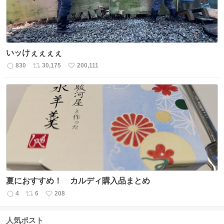
いッけぇぇぇぇ
830
30,175
200,111
返
リ
い
信
ポ
い
数
ス
ね
ト
数
数
夏におすすめ！ カルディ購入品まとめ
4
6
208
返
リ
い
信
ポ
い
数
ス
ね
人気ポスト