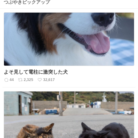
つぶやきピックアップ
よそ見して電柱に激突した犬
44
2,325
32,617
返
リ
い
信
ポ
い
数
ス
ね
ト
数
数