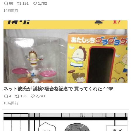
孫が救出 地震発生時、台所で夕食の準備をしていた祖母の
66
191
1,782
返
リ
い
「助けて」という声。祖母を背負い、助け出した孫が「命
14時間前
信
ポ
い
があったのは奇跡」と当時の状況を語った。
数
ス
ね
ト
数
数
ネット彼氏が 漢検3級合格記念で 買ってくれた.ᐟ.ᐟ🩵
4
136
2,743
返
リ
い
18時間前
信
ポ
い
数
ス
ね
ト
数
数