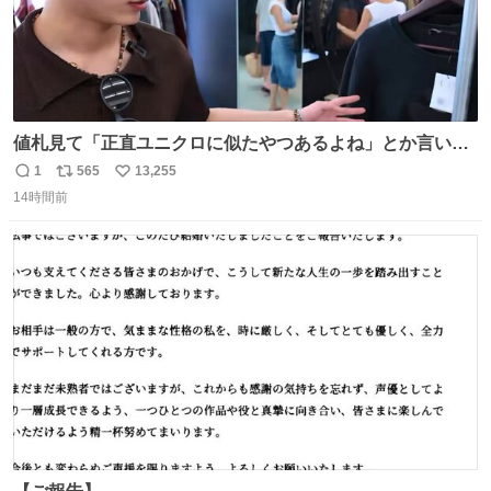
値札見て「正直ユニクロに似たやつあるよね」とか言い出
すの好きすぎるWWWWWWWWWWWWW こちら側と同じ
1
565
13,255
返
リ
い
感覚助かる🙂‍↕️🙂‍↕️🙂‍↕️
14時間前
信
ポ
い
数
ス
ね
ト
数
数