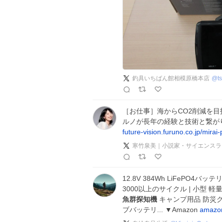
釣具いちばん館相模原橋本店
@
t
［お仕事］海からCO2削減を
ルノが長年の経験と技術と繋が
future-vision.furuno.co.jp/mira
寒竹泉美｜小説家・サイエンスラ
12.8V 384Wh LiFePO4
3000以上のサイクル | 小型 軽
魚群探知機
キャンプ用品 防災グ
ブバッテリ... ▼Amazon
amazo