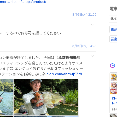
は
.mercari.com/shops/product/…
ね
ん
数
電
い
8月6日(木) 21:56
い
北海
ド
キ
東
折田
ントするのでお寿司を握ってください
吾
8月6日(木) 13:28
ョン撮影が終了しました。 今回は【
魚群探知機
無
バスフィッシングを楽しんでいただけるようオスス
ます😎 エンジョイ数釣りからBIGフィッシュゲー
ルステーションをお楽しみに👍
pic.x.com/ahhwtjSZr8
0
ロ
レ
勝
91
「