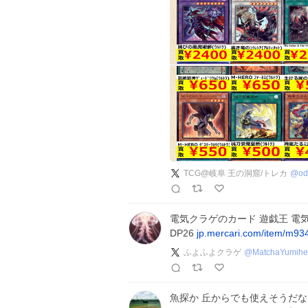
TCG@岐阜 王の洞窟/トレカ
@
od
電気クラゲのカード 遊戯王 電
DP26
jp.mercari.com/item/m9
ふよふよクラゲ
@
MatchaYumih
魚探か 丘からでも使えそうだな