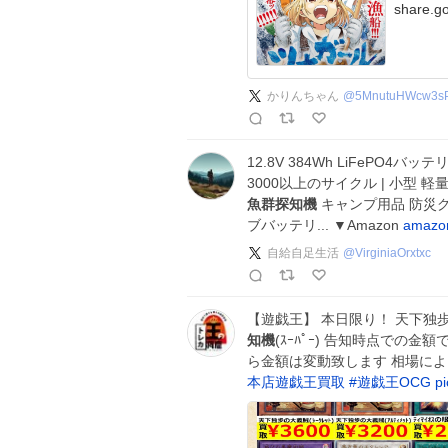
share.go
かりんちゃん
@
5MnutuHWcw3s
12.8V 384Wh LiFePO4
3000以上のサイクル | 小型 軽
魚群探知機
キャンプ用品 防災グ
ブバッテリ... ▼Amazon
amazo
自給自足生活
@
VirginiaOrxtxc
【遊戯王】 本日限り！ 天下独歩の大義賊
知機
(ｽｰﾊﾟｰ) 告知時点での
ら金額は変動致します 相場に
本店遊戯王買取
#
遊戯王OCG
p