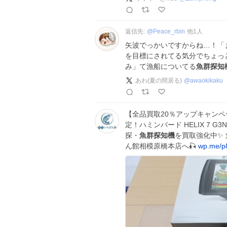
返信先:
@
Peace_rbin
他
1
人
矢波でっかいですからね…！「
を目標にされてる気分でちょっと
み」て漁船についてる
魚群探知
あわ(夏の間居る)
@
awaokikaku
【全品買取20％アップキャンペ
定！ハミンバード HELIX 7 
探・
魚群探知機
を買取強化中✨
ん館相模原橋本店へ🎣
wp.me/p