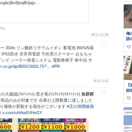
ogle/jlkv9joqBUjajc…
Pco
俺
昨日 11:38
語
ネ
バッテリー 30Ah リン酸鉄リチウムイオン 蓄電池 BMS内蔵
い
量 IP55防水 非常用電源 子供用スクーター おもちゃ
い
ッズ ソーラー発電システム 電動車椅子 車中泊 サ
ね
n.co.jp/dp/B0GC682L75?…
#
PR
数
昨日 4:42
【
始
(ｱﾙﾃｨﾒｯﾄ) 黒き竜のｴｸﾚｼｱ(ｱﾙﾃｨﾒｯﾄ)
魚群探
ん
金額で美品のみが対象です 在庫が上限数量に達しました
い
（
より価格が変動する場合がございます
#
王の洞窟岐南
い
ic.x.com/uHAw5VHeGY
ね
数