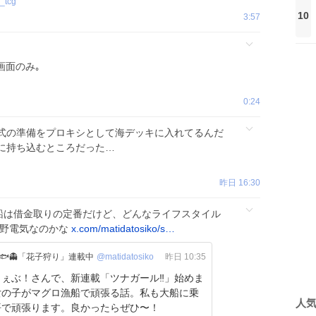
_tcg
10
3:57
画面のみ｡
0:24
式の準備をプロキシとして海デッキに入れてるんだ
に持ち込むところだった…
昨日 16:30
漁船は借金取りの定番だけど、どんなライフスタイル
野電気なのかな
x.com/matidatosiko/s…
🐟👻「花子狩り」連載中
@matidatosiko
昨日 10:35
ぇぶ！さんで、新連載「ツナガール‼︎」始めま
女の子がマグロ漁船で頑張る話。私も大船に乗
人
悟で頑張ります。良かったらぜひ〜！