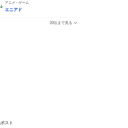
5号
アニメ・ゲーム
エニアド
20位まで見る
気ポスト