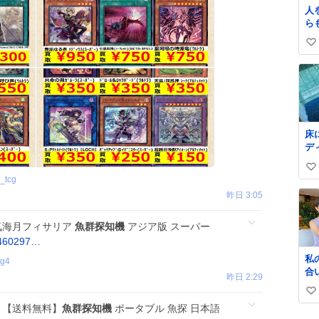
人
ら
っ
い
気
い
ね
数
床
デ
は
い
等
_tcg
す
い
昨日 3:05
ち
ね
な
数
ち
気海月フィサリア
魚群探知機
アジア版 スーパー
感
3460297…
勇
私
eg4
れ
合
✨
昨日 2:29
て
い
さ
 【送料無料】
魚群探知機
ポータブル 魚探 日本語
し
い