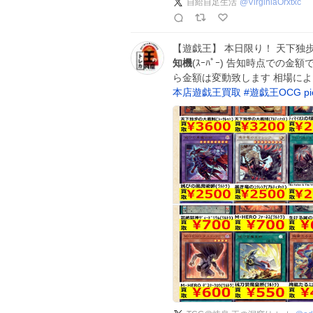
自給自足生活
@
VirginiaOrxtxc
【遊戯王】 本日限り！ 天下独歩の大義賊
知機
(ｽｰﾊﾟｰ) 告知時点での
ら金額は変動致します 相場に
本店遊戯王買取
#
遊戯王OCG
p