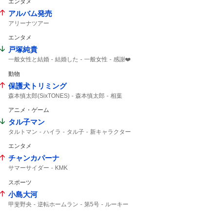
エンタメ
アルバム発売
アリーナツアー
エンタメ
戸塚純貴
一般女性と結婚
結婚した
一般女性
感謝❤️
動物
保護犬トリミング
森本慎太郎(SixTONES)
森本慎太郎
相葉
24時間テレビ49
相葉雅紀
日本代表
アニメ・ゲーム
24時間テレビ
タル子マン
タルトマン
ハイラ
タル子
新キャラクター
5人目
シス
エンタメ
チャンカパーナ
サマーサイダー
KMK
スポーツ
小島大河
甲斐野央
逆転ホームラン
第5号
ルーキー
ライオンズ
上がりすぎた
ホームラン