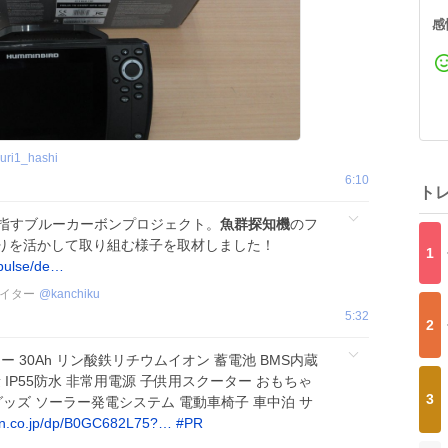
感
suri1_hashi
6:10
ト
目指すブルーカーボンプロジェクト。
魚群探知機
のフ
りを活かして取り組む様子を取材しました！
1
i-pulse/de…
イター
@
kanchiku
5:32
2
バッテリー 30Ah リン酸鉄リチウムイオン 蓄電池 BMS内蔵
量 IP55防水 非常用電源 子供用スクーター おもちゃ
3
ッズ ソーラー発電システム 電動車椅子 車中泊 サ
n.co.jp/dp/B0GC682L75?…
#
PR