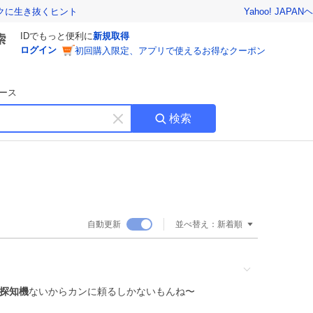
Yahoo! JAPAN
ヘ
トクに生き抜くヒント
IDでもっと便利に
新規取得
ログイン
初回購入限定、アプリで使えるお得なクーポン
ース
検索
キ
ー
ワ
ー
ド
を
消
自動更新
並べ替え：
新着順
す
探知機
ないからカンに頼るしかないもんね〜