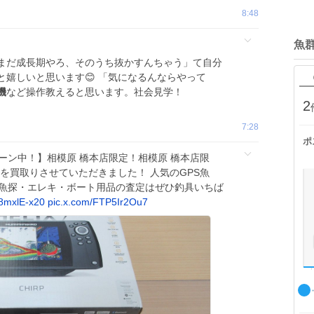
8:48
魚
まだ成長期やろ、そのうち抜かすんちゃう」て自分
嬉しいと思います😊 「気になるんならやって
機
など操作教えると思います。社会見学！
2
7:28
ポ
ーン中！】相模原 橋本店限定！相模原 橋本店限
G3Nを買取りさせていただきました！ 人気のGPS魚
 魚探・エレキ・ボート用品の査定はぜひ釣具いちば
8mxlE-x20
pic.x.com/FTP5Ir2Ou7