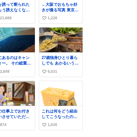
を誘って断られた
←大阪でおもちゃ好
もう誘えなくなる
きが撮る写真 東京で
て人、これ見て元
おもちゃ好きが撮る
21,668
1,228
い
出してほしい
写真→
い
ね
数
にあるのはキャン
27歳独身ひとり暮ら
ィー。 その総重量
しでも あかるいうち
亡くなった人と同
から呑みながらキッ
2,849
6,031
い
の重さだそうで
チンでひとり焼肉で
。 鑑賞者は一つ持
きてしあわせだもん՞
い
帰れますが、亡く
o̴̶̷̥ ̫ o̴̶̷̥ ՞
ね
った人の一部を持
数
帰っているような
覚になりました。
気を出して口に入
の仕事上でお付き
これは何をどう経由
たら、ハッカ味😳
いさせていただい
してこうなったのか
 #ポーラ美術館
いる富裕層の社長
全くわからない構造
874
1,030
い
ん達は、こんな事
のすしざんまいの玉
ない。 こんな自慢
子
い