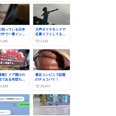
の知っている日本
大声ダイヤモンドで
の中で一番イント
足裏リフトしてる外
ーションが可愛い
国人居て流石に時代
3,381
1,242
い
はAKB48ですかと…
い
ね
数
速報】ドア開けの
最近コンビニで話題
祖である布団ちゃ
のチョコパイ！
。ドア消しカード
3,569
29,472
い
UR）を入手。
い
ね
数