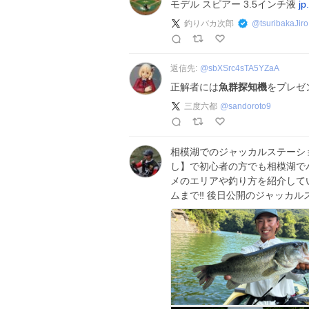
モデル スピアー 3.5インチ液
jp
釣りバカ次郎
@
tsuribakaJiro
返信先:
@
sbXSrc4sTA5YZaA
正解者には
魚群探知機
をプレゼ
三度六都
@
sandoroto9
相模湖でのジャッカルステーシ
し】で初心者の方でも相模湖で
メのエリアや釣り方を紹介してい
ムまで‼️ 後日公開のジャッカ