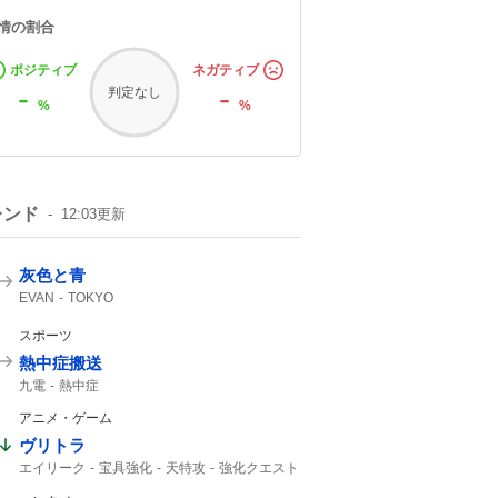
情の割合
ポジティブ
ネガティブ
-
-
判定なし
%
%
レンド
12:03
更新
灰色と青
EVAN
TOKYO
スポーツ
熱中症搬送
九電
熱中症
アニメ・ゲーム
ヴリトラ
エイリーク
宝具強化
天特攻
強化クエスト
戴冠戦
インドラ
UC
11th