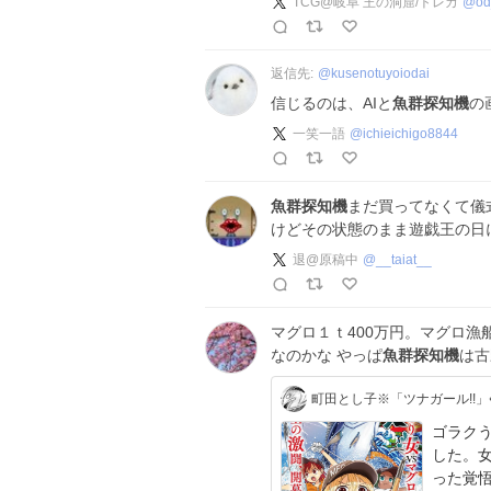
TCG@岐阜 王の洞窟/トレカ
@
od
返信先:
@
kusenotuyoiodai
信じるのは、AIと
魚群探知機
の
一笑一語
@
ichieichigo8844
魚群探知機
まだ買ってなくて儀
けどその状態のまま遊戯王の日
退@原稿中
@
__taiat__
マグロ１ｔ400万円。マグロ
なのかな やっぱ
魚群探知機
は古
町田とし子※「ツナガール!!」
ゴラクう
した。
った覚