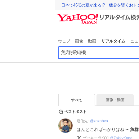
日本で45℃の夏が来る!? 猛暑を賢くお
ウェブ
画像
動画
リアルタイム
ニュ
画像・動画
すべて
ベストポスト
返信先:
@
xoxobvo
ほんとこればっかりはね〜
魚群
ザッキー@KOJ
@
ZakkyKong