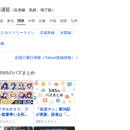
一切しないし、な
ね
なら表に出てこな
数
車遅延
（在来線、私鉄、地下鉄）
。 自分に自信がな
半端モンはブラン
道
東北
関東
中部
近畿
中国
四国
九州
で自分を飾りキラ
ラ自慢をする。 #
武スカイツリーライン
京成本線
水郡線
楓 #merchu
妻線
全国の運行情報（Yahoo!路線情報）
SNSのバズまとめ
イヤルナイツ、フ
「生活マン」第38話
ン監督率いる初戦
が更新、読者は「頑
利にファン歓喜
張れ生活マン…」と
件のポスト
29
件のポスト
うおおお」「ナイ
喜びの声