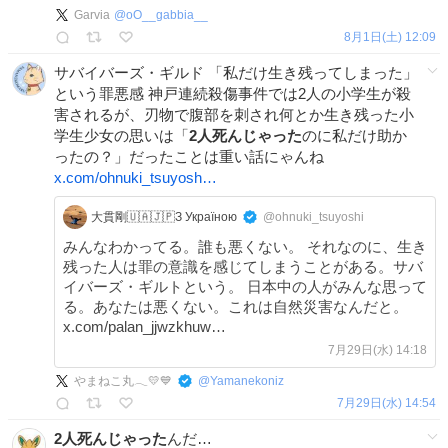
Garvia
@
oO__gabbia__
8月1日(土) 12:09
サバイバーズ・ギルド 「私だけ生き残ってしまった」
という罪悪感 神戸連続殺傷事件では2人の小学生が殺
害されるが、刃物で腹部を刺され何とか生き残った小
学生少女の思いは「
2人死んじゃった
のに私だけ助か
ったの？」だったことは重い話にゃんね
x.com/ohnuki_tsuyosh…
大貫剛🇺🇦🇯🇵З Україною
@ohnuki_tsuyoshi
みんなわかってる。誰も悪くない。 それなのに、生き
残った人は罪の意識を感じてしまうことがある。サバ
イバーズ・ギルトという。 日本中の人がみんな思って
る。あなたは悪くない。これは自然災害なんだと。
x.com/palan_jjwzkhuw…
7月29日(水) 14:18
やまねこ丸𓂃💛💙
@
Yamanekoniz
7月29日(水) 14:54
2人死んじゃった
んだ…