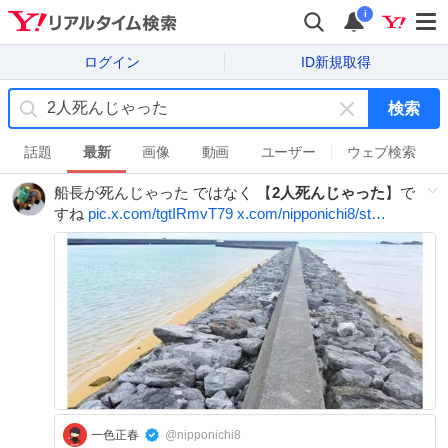
i
ログイン
ID新規取得
検索
キ
ー
話題
最新
画像
動画
ユーザー
ウェブ検索
ワ
船長が死んじゃった ではなく 【
2人死んじゃった
】で
ー
すね
pic.x.com/tgtIRmvT79
x.com/nipponichi8/st…
ド
を
消
す
一色正春
@nipponichi8