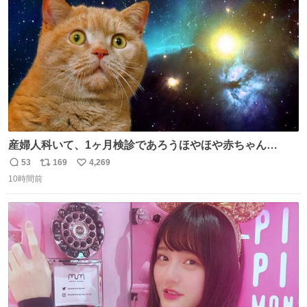
数
産婦人科いて、1ヶ月検診であろうほやほや赤ちゃん👩‍🍼
と推定2,3歳の女の子👧🏻をワンオペで連れてるママがいる
53
169
4,269
返
リ
い
のだけども 女の子ずっとママの側から離れない…⁉️ 手を繋
10時間前
信
ポ
い
がなくてもうろちょろしないしママが歩いたらピクミンみ
数
ス
ね
たいにﾄﾃﾄﾃついてってるし逃走しないし脱走しないし逃げ
ト
数
数
ないし走ら文字数