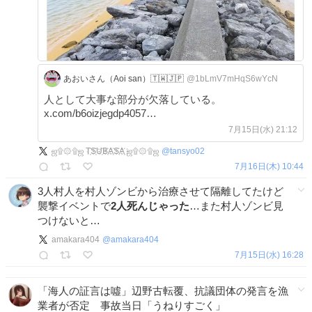
あおいさん（Aoi san）🇹🇼🇯🇵
@1bLmV7mHqS6wYcN
人として大事な部分が欠落している。
x.com/b6oizjegdp4057…
7月15日(水) 21:12
ஜ۩۞۩ஜ T҉S҉U҉B҉A҉S҉A҉ ஜ۩۞۩ஜ
@
tansyo02
7月16日(木) 10:44
3人村人を村人ゾンビから治療させて隔離してたけど
襲撃イベントで
2人死んじゃった
…また村人ゾンビ見
つけないと…
amakara404
@
amakara404
7月15日(水) 16:28
「海人の証言は噓」辺野古転覆、抗議団体の発言を漁
業者が否定 事故当日「うねりすごく」