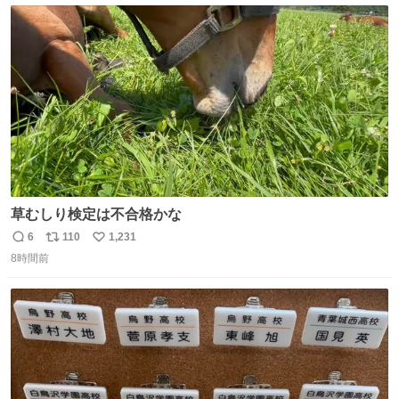
ト
数
数
草むしり検定は不合格かな
6
110
1,231
返
リ
い
8時間前
信
ポ
い
数
ス
ね
ト
数
数