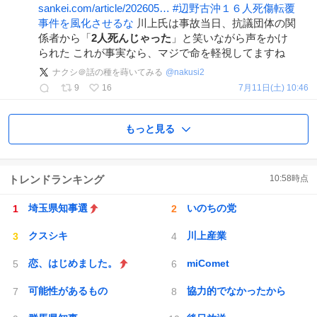
sankei.com/article/202605…
#
辺野古沖１６人死傷転覆
事件を風化させるな
川上氏は事故当日、抗議団体の関
係者から「
2人死んじゃった
」と笑いながら声をかけ
られた これが事実なら、マジで命を軽視してますね
ナクシ＠話の種を蒔いてみる
@
nakusi2
9
16
7月11日(土) 10:46
もっと見る
トレンドランキング
10:58
時点
埼玉県知事選
いのちの党
クスシキ
川上産業
恋、はじめました。
miComet
可能性があるもの
協力的でなかったから