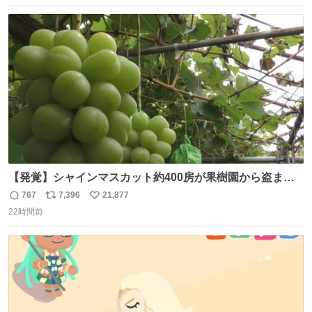
数
ス
ね
ト
数
数
【発覚】シャインマスカット約400房が果樹園から盗まれ
る 栃木・佐野市 news.livedoor.com/article/detail… 被害
767
7,396
21,877
返
リ
い
に遭った果樹園には防犯カメラなどはなく、シャインマス
22時間前
信
ポ
い
カットが盗まれた木には刃物などで切られた跡が。市内で
数
ス
ね
今年に入って同様の被害は確認されておらず、警察はパト
ト
数
数
ロールを強化する。