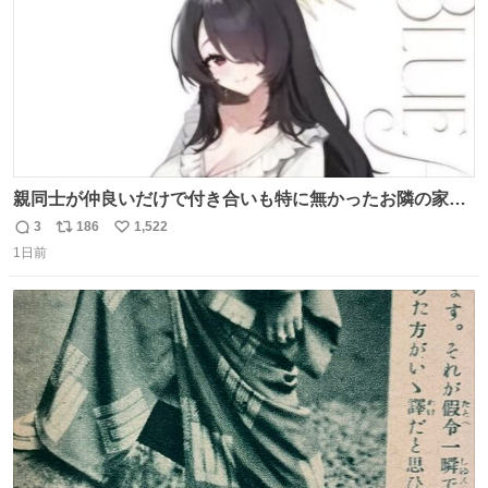
親同士が仲良いだけで付き合いも特に無かったお隣の家に
自分とこの親が外せない用事があるからと半ば強制的に預
3
186
1,522
返
リ
い
けられて空き部屋が無いからたまに見かけるけどロクに会
1日前
信
ポ
い
話したことも無い一人娘と同じ部屋で寝るように言われ恐
数
ス
ね
る恐る部屋の扉を開けた先にこの光景が待ってた時の少年
ト
数
数
の反応を答えよ