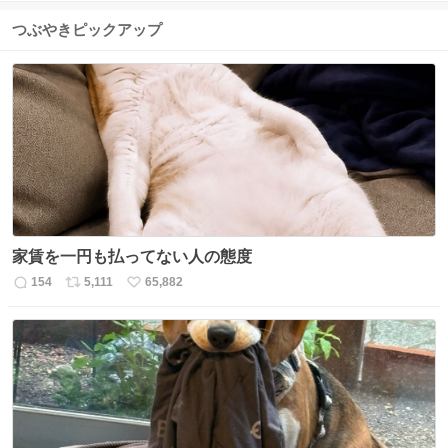
つぶやきピックアップ
家賃を一円も払ってない人の態度
154
5,111
65,882
返
リ
い
信
ポ
い
数
ス
ね
ト
数
数