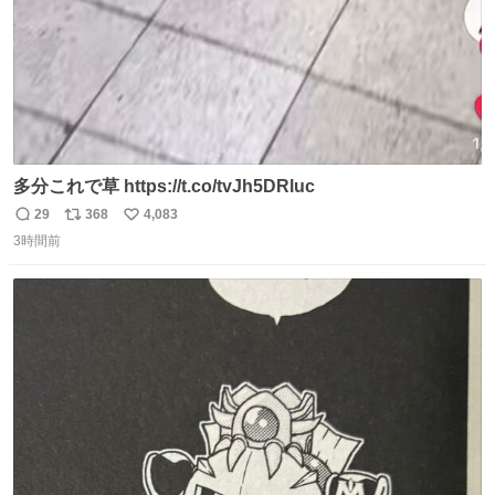
多分これで草 https://t.co/tvJh5DRluc
29
368
4,083
返
リ
い
3時間前
信
ポ
い
数
ス
ね
ト
数
数