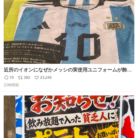
う！
ト
数
数
近所のイオンになぜかメッシの実使用ユニフォームが飾っ
てあっておもろい
70
382
23,245
返
リ
い
22時間前
信
ポ
い
数
ス
ね
ト
数
数