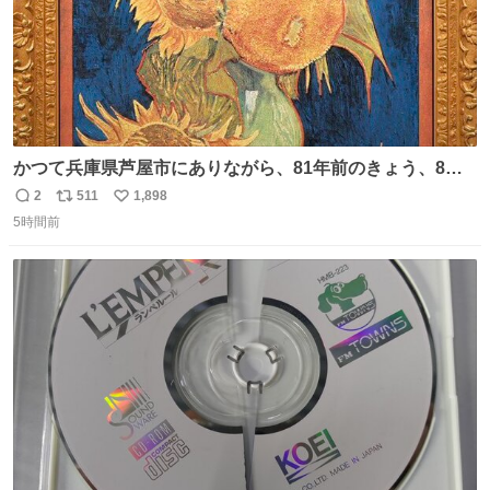
かつて兵庫県芦屋市にありながら、81年前のきょう、8月6
日の阪神大空襲の折に残念ながら焼失した、 #ゴッホ の幻
2
511
1,898
返
リ
い
の「 #ヒマワリ 」。 当館は、東京都にある武者小路実篤記
5時間前
信
ポ
い
念館にご協力いただき、当時発行されたカラー印刷画集よ
数
ス
ね
り陶板で原寸大に再現し、2014年より展示しています。 #
ト
数
数
大塚国際美術館