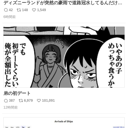
ディズニーランドが突然の豪雨で道路冠水してるんだけど
☔️ この雨で今年初のミッションクールダウン中止。幾ら何
42
148
1,549
返
リ
い
でもやばすぎだろ...
6時間前
信
ポ
い
数
ス
ね
ト
数
数
弟の初デート
387
6,979
101,091
返
リ
い
12時間前
信
ポ
い
数
ス
ね
ト
数
数