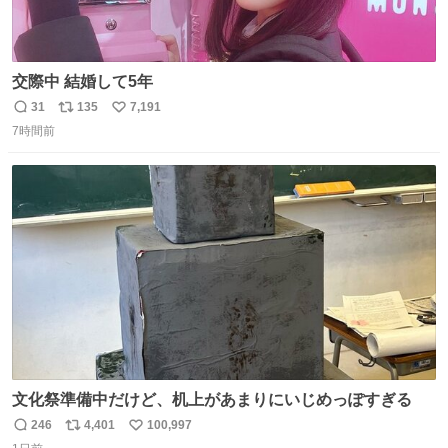
交際中 結婚して5年
31
135
7,191
返
リ
い
7時間前
信
ポ
い
数
ス
ね
ト
数
数
文化祭準備中だけど、机上があまりにいじめっぽすぎる
246
4,401
100,997
返
リ
い