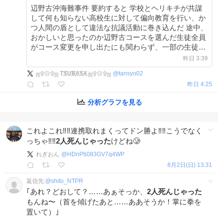
辺野古沖海難事件 要約すると 学校とヘリキチが共謀
して何も知らない高校生に対して偏向教育を行い、か
つ人間の盾として違法な抗議活動に巻き込んだ 途中、
おかしいと思ったのか辺野古コースを選んだ生徒全員
がコース変更を申し出たにも関わらず、一部の生徒を
除きそれを許さなかった
昨日 3:39
ஜ۩۞۩ஜ T҉S҉U҉B҉A҉S҉A҉ ஜ۩۞۩ஜ
@
tansyo02
昨日 4:25
分析グラフを見る
これよこれ‼️‼️連携取れまくってドン勝よ‼️‼️こうでなく
っちゃ‼️‼️
2人死んじゃった
けどね🥲
れぎおん
@
HDnP6083GV7q4WP
8月2日(日) 13:31
返信先:
@
shito_NTPR
｢あれ？どおして？……あぁそっか、
2人死んじゃった
もんね〜（首を傾げたあと……ああそうか！掌に拳を
置いて）｣