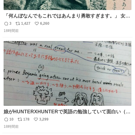
「何んぼなんでもこれではあんまり勇敢すぎます。」 女性
の立ち振る舞い指南コーナーで、大股を「下品」や「はし
3
1,427
6,260
返
リ
い
たない」という言葉を使わず「勇敢すぎます」と洒落っ気
18時間前
信
ポ
い
たっぷりにたしなめる当時の言葉選びよ 勇敢すぎます、使
数
ス
ね
っていきたい… （昭和4年婦人倶楽部新年号より）
ト
数
数
娘がHUNTERXHUNTERで英語の勉強していて面白い（娘
の許可済み）
10
178
3,299
返
リ
い
18時間前
信
ポ
い
数
ス
ね