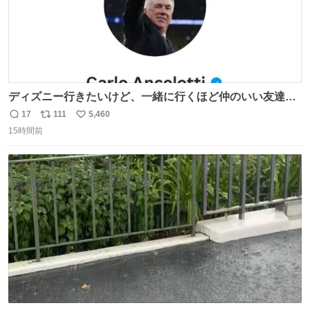
ディズニー行きたいけど、一緒に行くほど仲のいい友達が
居ない… ほんでこれ
17
111
5,460
返
リ
い
15時間前
信
ポ
い
数
ス
ね
ト
数
数