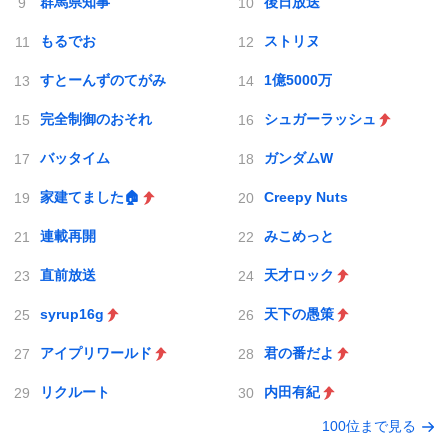
群馬県知事
後日放送
もるでお
ストリヌ
すとーんずのてがみ
1億5000万
完全制御のおそれ
シュガーラッシュ
バッタイム
ガンダムW
家建てました🏠
Creepy Nuts
連載再開
みこめっと
直前放送
天才ロック
syrup16g
天下の愚策
アイプリワールド
君の番だよ
リクルート
内田有紀
100位まで見る