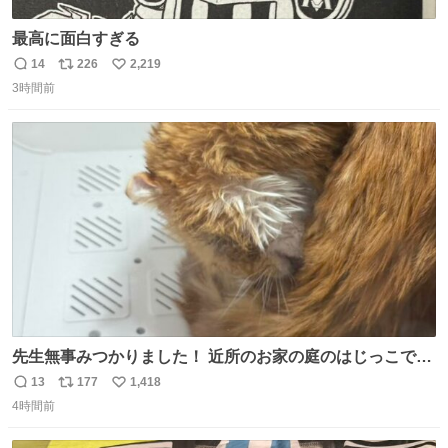
最高に面白すぎる
14
226
2,219
返
リ
い
3時間前
信
ポ
い
数
ス
ね
ト
数
数
先生無事みつかりました！ 近所のお家の庭のはじっこでう
ずくまってました💦 拡散してくれたり探してくれたみなさ
13
177
1,418
返
リ
い
ん本当にありがとございます！ 飛び出し防止柵を増やして
4時間前
信
ポ
い
先生とちょびが怖い思いをしないでいいようにしようと思
数
ス
ね