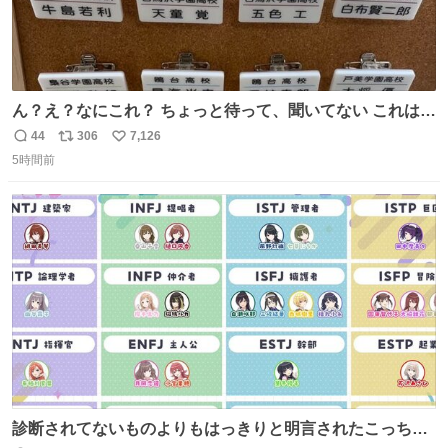
ん？え？なにこれ？ ちょっと待って、聞いてない これは販
売されているのもですか？
44
306
7,126
返
リ
い
5時間前
信
ポ
い
数
ス
ね
ト
数
数
診断されてないものよりもはっきりと明言されたこっちで