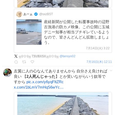
あーぁ
@sxzBST
産経新聞が公開した転覆事故時の辺野
古漁港の防カメ映像。この公開に玉城
デニー知事が相当ブチギレているよう
なので、皆さんどんどん拡散しましょ
う。
7月14日(火) 3:22
ஜ۩۞۩ஜ T҉S҉U҉B҉A҉S҉A҉ ஜ۩۞۩ஜ
@
tansyo02
7月16日(木) 12:11
左翼に人の心なんてありませんから 自分さえ良ければ
良い 【
2人死んじゃった
】とか笑いながらいう奴等で
すから
pic.x.com/y6yqFItZRc
x.com/1bLmV7mHqS6wYc…