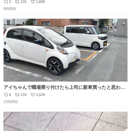
話しませんかというお気持ち
3
135
1,600
返
リ
い
8時間前
信
ポ
い
数
ス
ね
ト
数
数
アイちゃんで職場乗り付けたら上司に新車買ったと思われ
たの嬉しすぎる。 20年落ちの車もやりようによっては新車
8
134
1,529
返
リ
い
っぽく見えるってことよ。 令和の車の横に並べても違和感
20時間前
信
ポ
い
ない平成18年式です。
数
ス
ね
ト
数
数