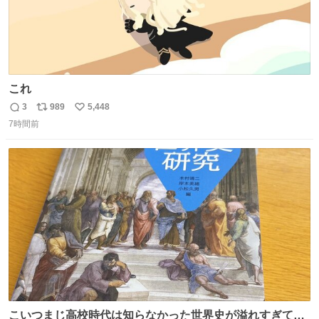
これ
3
989
5,448
返
リ
い
7時間前
信
ポ
い
数
ス
ね
ト
数
数
こいつまじ高校時代は知らなかった世界史が溢れすぎてて