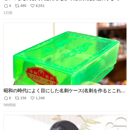
𝑩𝑰𝑮 𝑳𝑶𝑽𝑬＿＿
4
490
8,551
返
リ
い
1日前
信
ポ
い
数
ス
ね
ト
数
数
昭和の時代によく目にした名刺ケース(名刺を作るとこれに
入れて渡された)はウランガラスのような綺麗な発色なの
6
156
1,348
返
リ
い
で、子供たちの宝物入れとして二次利用されていましたと
5時間前
信
ポ
い
さ。
数
ス
ね
ト
数
数