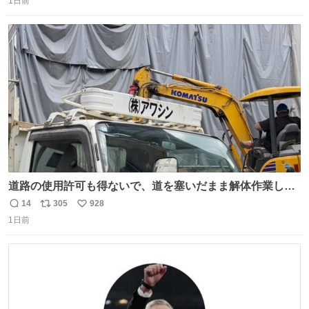
1日前
信
ポ
い
数
ス
ね
ト
数
数
道路の使用許可も得ないで、道を塞いだまま解体作業して
る。 写真を撮ろうとしたら「勝手に写真撮るな馬鹿野郎」
14
305
928
返
リ
い
と罵倒されるなど。
1日前
信
ポ
い
数
ス
ね
ト
数
数