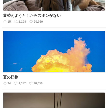
着替えようとしたらズボンがない
15
1,198
20,969
返
リ
い
信
ポ
い
数
ス
ね
ト
数
数
夏の怪物
34
1,117
16,650
返
リ
い
信
ポ
い
数
ス
ね
ト
数
数