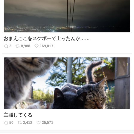
おまえここをスケボーで上ったんか……
2
8,988
169,013
返
リ
い
信
ポ
い
数
ス
ね
ト
数
数
主張してくる
50
2,412
25,571
返
リ
い
信
ポ
い