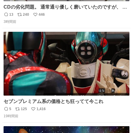
CDの劣化問題。 通常通り優しく磨いていたのですが、 薄
い氷のようにバリッと割れてしまいました。。 中々高価な
13
240
446
返
リ
い
ソフトなので辛いです😭 数十年後にはCDゲームソフト、
3時間前
信
ポ
い
みなこうなってしまうのでしょうか。。
数
ス
ね
ト
数
数
セブンプレミアム系の価格とち狂ってて今これ
5
125
1,416
返
リ
い
19時間前
信
ポ
い
数
ス
ね
ト
数