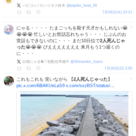
パピコ🍊 / ロンリネス鈴木
@
papiko_beat_56
7月28日(火) 23:21
にゃる・・・・ たまごっちを殺す天才かもしれない😭
😭😭😭 忙しいとお世話忘れちゃう・・・ じぶんのお
世話もできないのに・・・ まだ10日位で
2人死んじゃ
った
😭😭😭 びえええええええ 来月もう1つ届くの
に・・・
白猫にゃる🐈🤍初配信準備中
@
Shiraneko_nyaru
7月26日(日) 3:55
これもこれも 笑いながら 【
2人死んじゃった
】
pic.x.com/6BAKUeLaS9
x.com/sxzBST/status/…