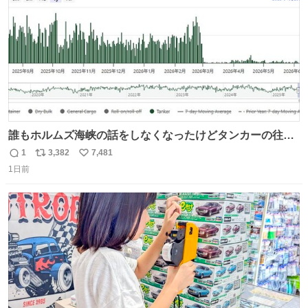
誰もホルムズ海峡の話をしなくなったけどタンカーの往来
は消滅したままですねと
1
3,382
7,481
返
リ
い
1日前
信
ポ
い
数
ス
ね
ト
数
数