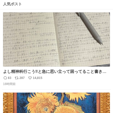
数
ス
ね
人気ポスト
ト
数
数
よし精神科行こう‼️と急に思い立って困ってること書き出
してたらペン止まらなくなってすごい勢いで埋まってワロ
83
287
14,815
返
リ
い
タ
18時間前
信
ポ
い
数
ス
ね
ト
数
数