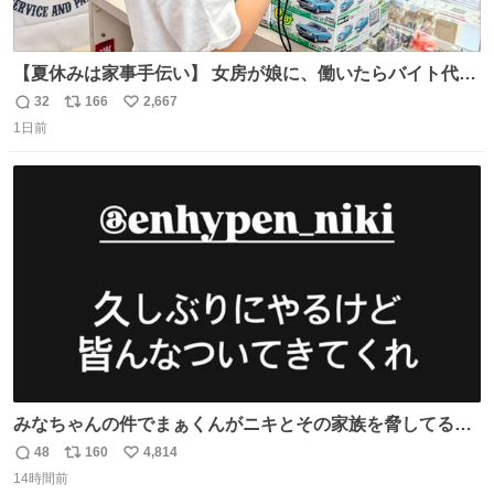
【夏休みは家事手伝い】 女房が娘に、働いたらバイト代も
らえば？と言ったら、娘は、いらない、と言って黙々と働
32
166
2,667
返
リ
い
いてくれました。 あとでソフトクリーム買ってやろうと思
1日前
信
ポ
い
いました。
数
ス
ね
ト
数
数
みなちゃんの件でまぁくんがニキとその家族を脅してるけ
ど絶対間違えてる。 悪いのは誹謗中傷した人達でしょ。こ
48
160
4,814
返
リ
い
んなのみなちゃん望んでないし曲がった正義すぎる
14時間前
信
ポ
い