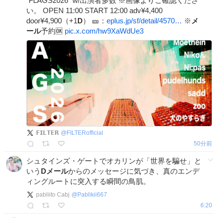
“FLAGS2026” w/出演者多数 ※画像よりご確認くださ
い。 OPEN 11:00 START 12:00 adv¥4,400
door¥4,900（+1
D
） 🎫：
eplus.jp/sf/detail/4570…
※
メ
ール
予約🆗
pic.x.com/hw9XaWdUe3
𝗙𝗜𝗟𝗧𝗘𝗥
@
FILTERofficial
50分前
シュタインズ・ゲートでオカリンが「世界を騙せ」と
いう
Dメール
からのメッセージに気づき、真のエンデ
ィングルートに突入する瞬間の鳥肌。
pabliito Cabj
@
Pablikii667
6:20