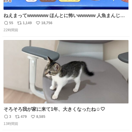
ねえまってwwwwww ほんとに怖いwwwww 人魚まんじゅ
う買ってきたから私も永遠のいのちを…ぐへへ…と思いな
55
1,149
18,756
返
リ
い
がら1つ食べたら 奥歯欠けたんだけど！！！！？？？ しか
22時間前
信
ポ
い
もガッツリ😭 まんじゅうだよ？？？？？？ ガリッて言っ
数
ス
ね
たから何？と思って口から出したら自分の歯wwwwww セ
ト
数
数
イレーンの呪いじゃん😭
そろそろ我が家に来て1年、大きくなったね☺️🤍
3
479
8,585
返
リ
い
13時間前
信
ポ
い
数
ス
ね