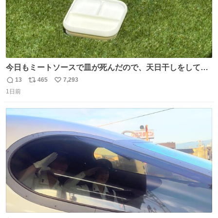
今日もミートソースで皿が死んだので、天日干しをしてい
ます🍝 ありがとう先人の知恵
13
465
7,293
返
リ
い
1日前
信
ポ
い
数
ス
ね
ト
数
数