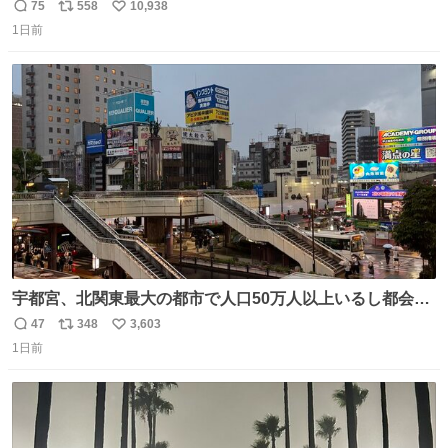
辞退すれば良いのに白々しい
75
558
10,938
返
リ
い
1日前
信
ポ
い
数
ス
ね
ト
数
数
宇都宮、北関東最大の都市で人口50万人以上いるし都会何
だろうなと思っていたら想像以上に都会で興奮した
47
348
3,603
返
リ
い
1日前
信
ポ
い
数
ス
ね
ト
数
数