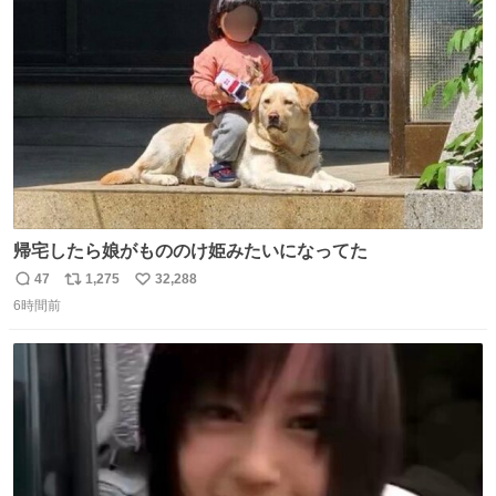
ト
数
数
帰宅したら娘がもののけ姫みたいになってた
47
1,275
32,288
返
リ
い
6時間前
信
ポ
い
数
ス
ね
ト
数
数