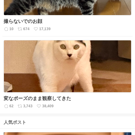
撮らないでのお顔
10
674
17,139
返
リ
い
信
ポ
い
数
ス
ね
ト
数
数
変なポーズのまま観察してきた
62
3,743
38,409
返
リ
い
信
ポ
い
数
ス
ね
人気ポスト
ト
数
数