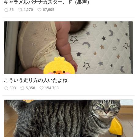
キャラメルバナナカスター、ド（裏声）
36
4,270
67,605
返
リ
い
信
ポ
い
数
ス
ね
ト
数
数
こういう走り方の人いたよね
393
5,358
154,703
返
リ
い
信
ポ
い
数
ス
ね
ト
数
数