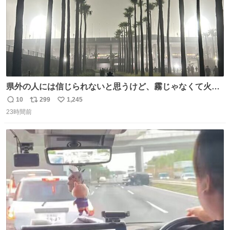
県外の人には信じられないと思うけど、霧じゃなくて火山
灰です🌋 #桜島
10
299
1,245
返
リ
い
23時間前
信
ポ
い
数
ス
ね
ト
数
数