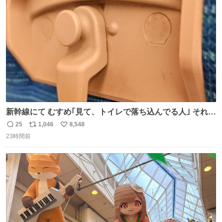
新幹線にて むすめ｢見て、トイレで落ち込んでる人｣ それに
しか見えなくなった どうしてくれるんだ
25
1,046
8,548
返
リ
い
23時間前
信
ポ
い
数
ス
ね
ト
数
数