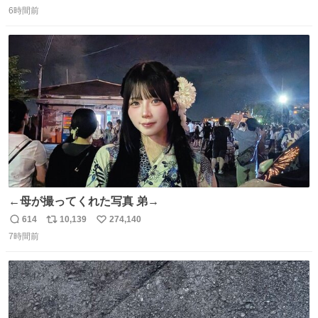
返
リ
い
6時間前
信
ポ
い
数
ス
ね
ト
数
数
←母が撮ってくれた写真 弟→
614
10,139
274,140
返
リ
い
7時間前
信
ポ
い
数
ス
ね
ト
数
数