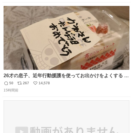
数
ス
ね
ト
数
数
26才の息子、近年行動援護を使ってお出かけをよくする 親
との外出はもう嫌らしい。 中身は小学生位なのに小癪な😅
50
267
14,578
返
リ
い
昨日は夜のショッピングモールに行った 先に寝といてよ❗
15時間前
信
ポ
い
と何度も何度も言い残して。 起きたら冷蔵庫に… ああ、こ
数
ス
ね
れ買いに行ってくれたんだ…😭
ト
数
数