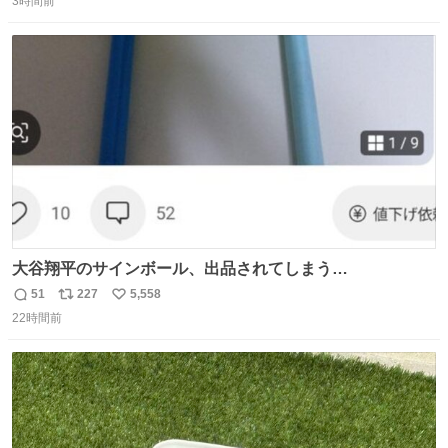
3時間前
信
ポ
い
数
ス
ね
ト
数
数
大谷翔平のサインボール、出品されてしまう…
51
227
5,558
返
リ
い
22時間前
信
ポ
い
数
ス
ね
ト
数
数