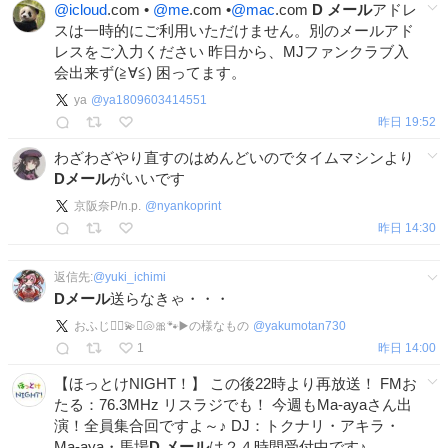
@icloud
.com •
@me
.com •
@mac
.com
D
メール
アドレ
スは一時的にご利用いただけません。別のメールアド
レスをご入力ください 昨日から、MJファンクラブ入
会出来ず(≧∀≦) 困ってます。
ya
@
ya1809603414551
昨日 19:52
わざわざやり直すのはめんどいのでタイムマシンより
Dメール
がいいです
京阪奈P/n.p.
@
nyankoprint
昨日 14:30
返信先:
@
yuki_ichimi
Dメール
送らなきゃ・・・
おふじ🏴‍☠️💫⚓️🐚🎀🐾▶️の様なもの
@
yakumotan730
1
昨日 14:00
【ほっとけNIGHT！】 この後22時より再放送！ FMお
たる：76.3MHz リスラジでも！ 今週もMa-ayaさん出
演！全員集合回ですよ～♪ DJ：トクナリ・アキラ・
Ma-aya・馬場
D
メール
は２４時間受付中です♪