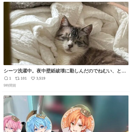
ト
数
数
シーツ洗濯中。夜中壁紙破壊に勤しんだのでねむい、との
こと。
1
101
3,519
返
リ
い
9時間前
信
ポ
い
数
ス
ね
ト
数
数