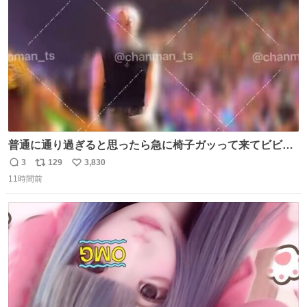
数
普通に通り過ぎると思ったら急に椅子ガッって来てビビっ
た。そんでまじいい匂い。← #超特急_ESCORT
3
129
3,830
返
リ
い
11時間前
信
ポ
い
数
ス
ね
ト
数
数