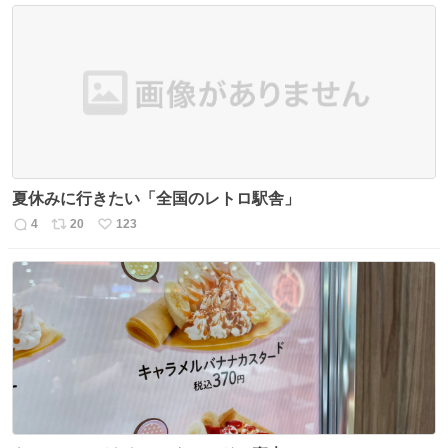
夏休みに行きたい「全国のレトロ駅舎」
4
20
123
返
リ
い
信
ポ
い
数
ス
ね
ト
数
数