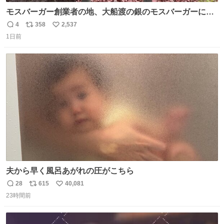
モスバーガー創業者の地、大船渡の銀のモスバーガーに一
礼。
4
358
2,537
返
リ
い
1日前
信
ポ
い
数
ス
ね
ト
数
数
夫から早く風呂あがれの圧がこちら
28
615
40,081
返
リ
い
23時間前
信
ポ
い
数
ス
ね
ト
数