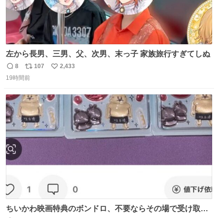
左から長男、三男、父、次男、末っ子 家族旅行すぎてしぬ
8
107
2,433
返
リ
い
19時間前
信
ポ
い
数
ス
ね
ト
数
数
ちいかわ映画特典のボンドロ、不要ならその場で受け取り