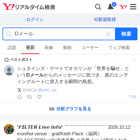
i
ログイン
ID新規取得
検索
キ
ー
話題
最新
画像
動画
ユーザー
ウェブ検索
ワ
ベストポスト
ー
ド
シュタインズ・ゲートでオカリンが「世界を騙せ」と
を
いう
Dメール
からのメッセージに気づき、真のエンデ
消
ィングルートに突入する瞬間の鳥肌。
す
EmirCja
@
emir_cja
7:59
分析グラフを見る
*𝙁𝙄𝙇𝙏𝙀𝙍 𝙇𝙞𝙫𝙚 𝙞𝙣𝙛𝙤* ￣￣￣￣￣￣￣￣￣ 2026.10.12
mon/hol venue：graf/Kieth Flack（福岡）