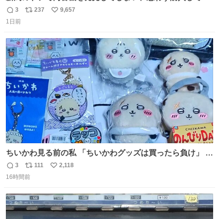
まい大阪に発送するイベントが発生
3
237
9,657
返
リ
い
1日前
信
ポ
い
数
ス
ね
ト
数
数
ちいかわ見る前の私 「ちいかわグッズは買ったら負け」 今
「  ︎︎ ︎︎ 」
3
111
2,118
返
リ
い
16時間前
信
ポ
い
数
ス
ね
ト
数
数