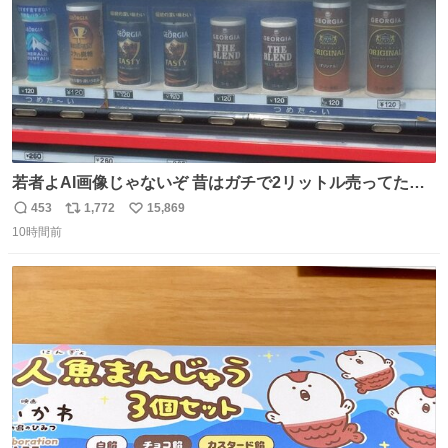
若者よAI画像じゃないぞ 昔はガチで2リットル売ってたん
やでw
453
1,772
15,869
返
リ
い
10時間前
信
ポ
い
数
ス
ね
ト
数
数