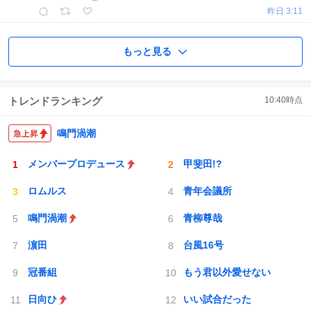
昨日 3:11
もっと見る
トレンドランキング
10:40
時点
鳴門渦潮
メンバープロデュース
甲斐田!?
ロムルス
青年会議所
鳴門渦潮
青柳尊哉
濵田
台風16号
冠番組
もう君以外愛せない
日向ひ
いい試合だった