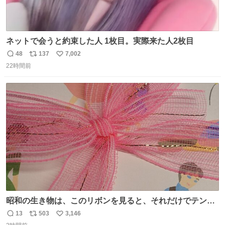
ネットで会うと約束した人 1枚目。実際来た人2枚目
48
137
7,002
返
リ
い
22時間前
信
ポ
い
数
ス
ね
ト
数
数
昭和の生き物は、このリボンを見ると、それだけでテンシ
ョンが上がるのである。
13
503
3,146
返
リ
い