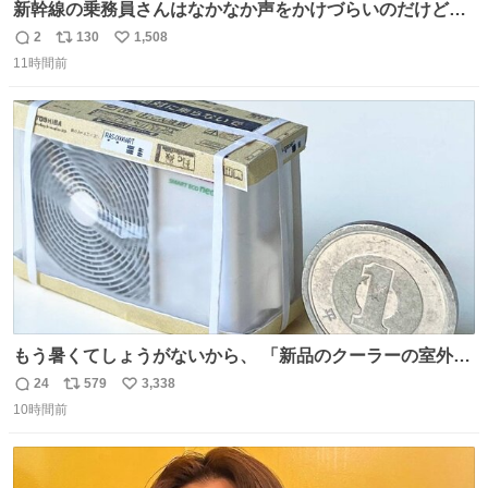
新幹線の乗務員さんはなかなか声をかけづらいのだけど😅
ルミエールの運転士さん、運転台にカメラマン向けたらお
2
130
1,508
返
リ
い
二人で敬礼🫡✨ 暗くて上手く撮れないなぁ…な顔してた
11時間前
信
ポ
い
ら、わざわざ車外に出て来てくださり✨ 「フリー素材なの
数
ス
ね
で載せて大丈夫です！」と自ら言ってくださる親切気さく
ト
数
数
なS運転士さん感謝
もう暑くてしょうがないから、 「新品のクーラーの室外機
のミニチュア」 でも見ていってよ
24
579
3,338
返
リ
い
10時間前
信
ポ
い
数
ス
ね
ト
数
数