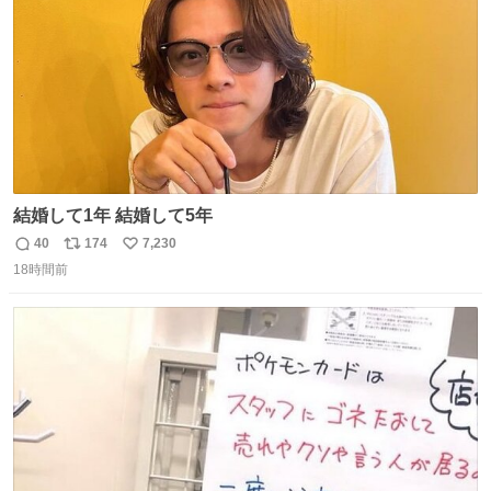
結婚して1年 結婚して5年
40
174
7,230
返
リ
い
18時間前
信
ポ
い
数
ス
ね
ト
数
数