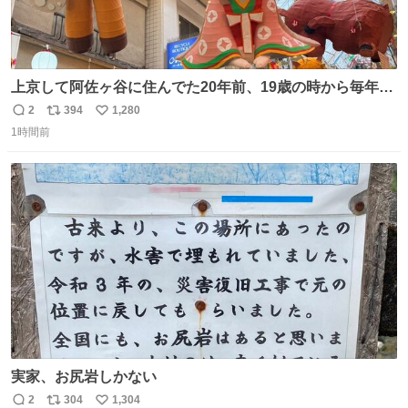
上京して阿佐ヶ谷に住んでた20年前、19歳の時から毎年参
加してるお祭りなのでとっても感慨深いです。うれしーー
2
394
1,280
返
リ
い
ー！作っていただいた方本当にありがとう。
1時間前
信
ポ
い
数
ス
ね
ト
数
数
実家、お尻岩しかない
2
304
1,304