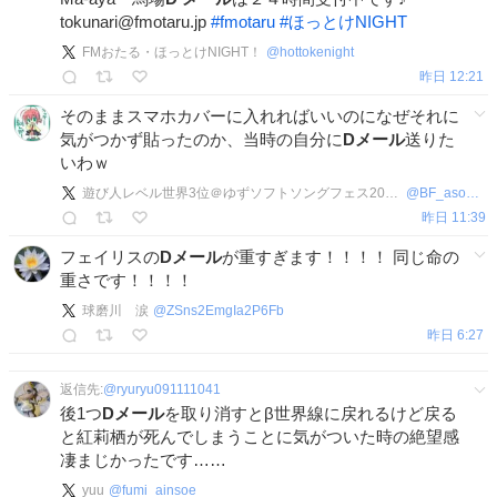
tokunari@fmotaru.jp
#
fmotaru
#
ほっとけNIGHT
FMおたる・ほっとけNIGHT！
@
hottokenight
昨日 12:21
そのままスマホカバーに入れればいいのになぜそれに
気がつかず貼ったのか、当時の自分に
Dメール
送りた
いわｗ
遊び人レベル世界3位＠ゆずソフトソングフェス2026全会場参加完了！お疲れ様でした！
@
BF_asobinin
昨日 11:39
フェイリスの
Dメール
が重すぎます！！！！ 同じ命の
重さです！！！！
球磨川 涙
@
ZSns2EmgIa2P6Fb
昨日 6:27
返信先:
@
ryuryu091111041
後1つ
Dメール
を取り消すとβ世界線に戻れるけど戻る
と紅莉栖が死んでしまうことに気がついた時の絶望感
凄まじかったです……
yuu
@
fumi_ainsoe