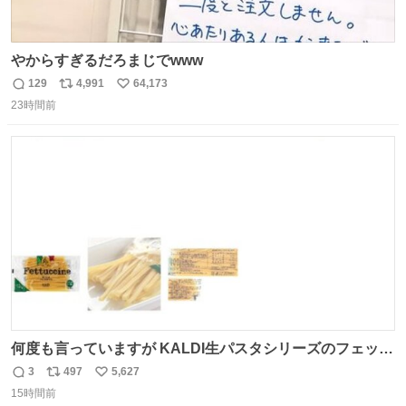
やからすぎるだろまじでwww
129
4,991
64,173
返
リ
い
23時間前
信
ポ
い
数
ス
ね
ト
数
数
何度も言っていますが KALDI生パスタシリーズのフェット
チーネは 真剣(ガチ)で美味いぞ
3
497
5,627
返
リ
い
15時間前
信
ポ
い