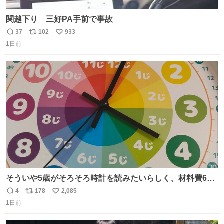
関越下り 三好PA手前で事故
37
102
933
返
リ
い
1日前
信
ポ
い
数
ス
ね
ト
数
数
そういや5歳がそろそろ時計を読みたいらしく、材料費600
円で作れる知育時計作ってみた！ めっちゃ簡単！ ありがと
4
178
2,085
返
リ
い
う先人！
1日前
信
ポ
い
数
ス
ね