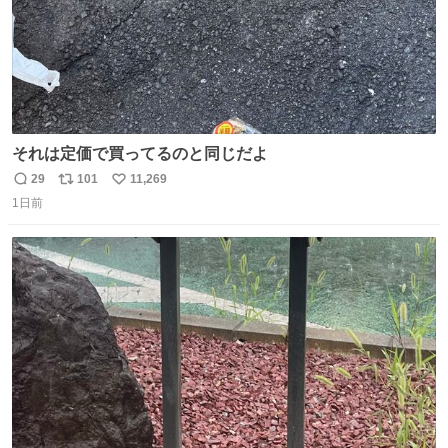
それは定価で買ってるのと同じだよ
29
101
11,269
返
リ
い
1日前
信
ポ
い
数
ス
ね
ト
数
数