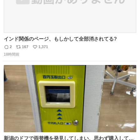
インド関係のページ、もしかして全部消されてる?
2
167
1,371
返
リ
い
18時間前
信
ポ
い
数
ス
ね
ト
数
数
新潟のドフで両替機を発見してしまい、思わず購入してし