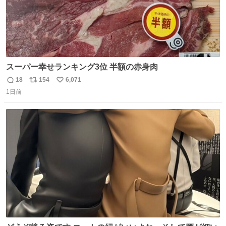
スーパー幸せランキング3位 半額の赤身肉
18
154
6,071
返
リ
い
1日前
信
ポ
い
数
ス
ね
ト
数
数