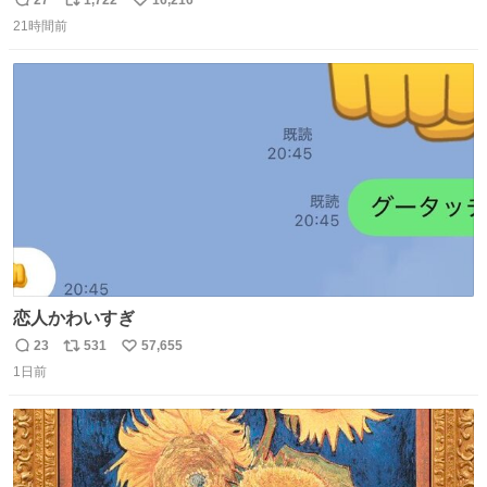
返
リ
い
21時間前
信
ポ
い
数
ス
ね
ト
数
数
恋人かわいすぎ
23
531
57,655
返
リ
い
1日前
信
ポ
い
数
ス
ね
ト
数
数