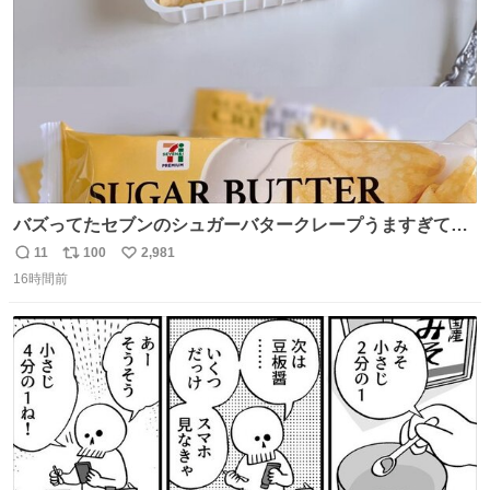
数
バズってたセブンのシュガーバタークレープうますぎて
7NOWで買い溜め🛒💭
11
100
2,981
返
リ
い
16時間前
信
ポ
い
数
ス
ね
ト
数
数