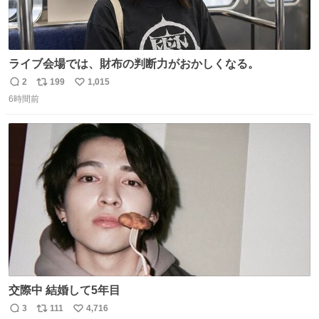
ライブ会場では、財布の判断力がおかしくなる。
2
199
1,015
返
リ
い
6時間前
信
ポ
い
数
ス
ね
ト
数
数
交際中 結婚して5年目
3
111
4,716
返
リ
い