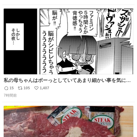
信
ポ
い
数
ス
ね
ト
数
数
私の母ちゃんはボーっとしていてあまり細かい事を気にし
ません。優秀な人の多い現代の価値観から見ると、あまり
15
105
1,407
返
リ
い
優秀な母親ではないかもしれません。でも、だからこそ、
7時間前
信
ポ
い
私はそういう母親が大好きです。今も昔もすごくリラック
数
ス
ね
スします。「優秀」と「良い」は別なんですよね。 1/2
ト
数
数