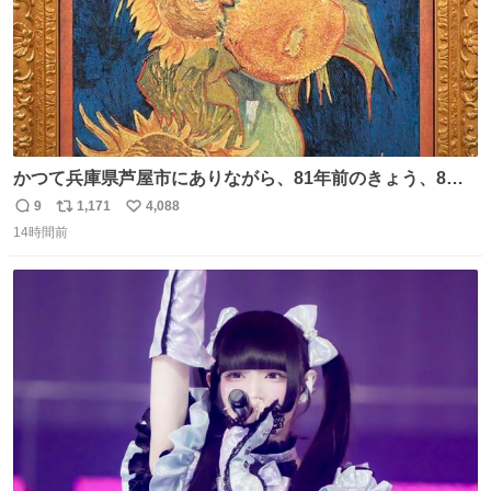
かつて兵庫県芦屋市にありながら、81年前のきょう、8月6
日の阪神大空襲の折に残念ながら焼失した、 #ゴッホ の幻
9
1,171
4,088
返
リ
い
の「 #ヒマワリ 」。 当館は、東京都にある武者小路実篤記
14時間前
信
ポ
い
念館にご協力いただき、当時発行されたカラー印刷画集よ
数
ス
ね
り陶板で原寸大に再現し、2014年より展示しています。 #
ト
数
数
大塚国際美術館