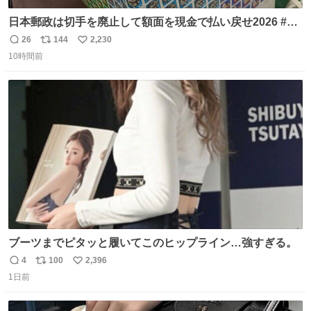
日本郵政は切手を廃止して額面を現金で払い戻せ2026 #日
本郵政 @JapanPostHD_PR
26
144
2,230
返
リ
い
10時間前
信
ポ
い
数
ス
ね
ト
数
数
ブーツまでピタッと履いてこのヒップライン…強すぎる。
4
100
2,396
返
リ
い
1日前
信
ポ
い
数
ス
ね
ト
数