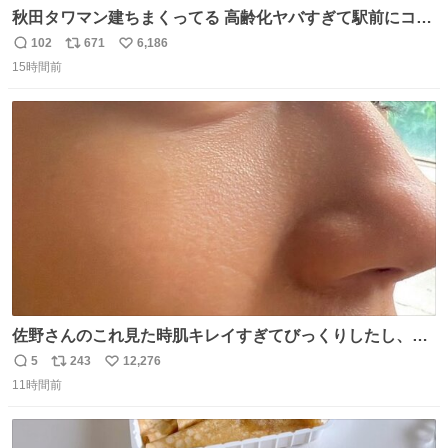
秋田タワマン建ちまくってる 高齢化ヤバすぎて駅前にコン
パクトシティつくって高齢者を住ませる考えらしい 病院も
102
671
6,186
返
リ
い
全部駅前にある
15時間前
信
ポ
い
数
ス
ね
ト
数
数
佐野さんのこれ見た時肌キレイすぎてびっくりしたし、や
はりアイドルって体型･肌管理すごすぎる
5
243
12,276
返
リ
い
11時間前
信
ポ
い
数
ス
ね
ト
数