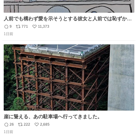
人前でも構わず愛を示そうとする彼女と人前では恥ずかし
いけど彼女を死ぬほど愛している彼氏 同士いませんか✋️
9
771
11,373
返
リ
い
1日前
信
ポ
い
数
ス
ね
ト
数
数
崖に聳える、あの駐車場へ行ってきました。
26
222
2,685
返
リ
い
1日前
信
ポ
い