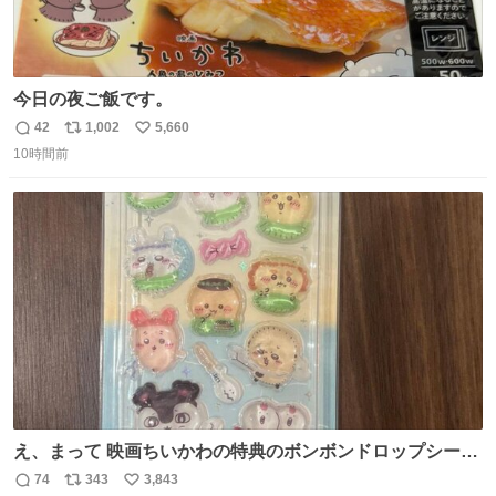
今日の夜ご飯です。
42
1,002
5,660
返
リ
い
10時間前
信
ポ
い
数
ス
ね
ト
数
数
え、まって 映画ちいかわの特典のボンボンドロップシール
もうメルカリにでてるやん #ちいかわ
74
343
3,843
返
リ
い