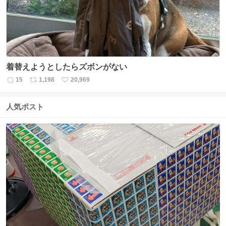
着替えようとしたらズボンがない
15
1,198
20,969
返
リ
い
信
ポ
い
数
ス
ね
人気ポスト
ト
数
数