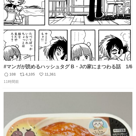
数
ないし走ら文字数
#マンガが読めるハッシュタグ B・Jの家にまつわる話 1/6
108
4,105
11,361
返
リ
い
11時間前
信
ポ
い
数
ス
ね
ト
数
数