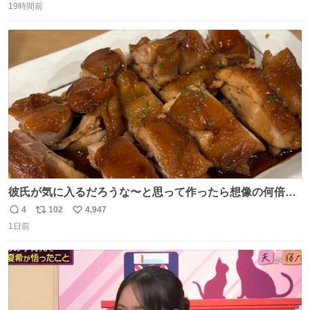
19時間前
信
ポ
い
数
ス
ね
ト
数
数
彼氏が気に入るだろうな〜と思って作ったら想像の何倍も
美味しい美味しい言ってくれて嬉しい
4
102
4,947
返
リ
い
1日前
信
ポ
い
数
ス
ね
ト
数
数