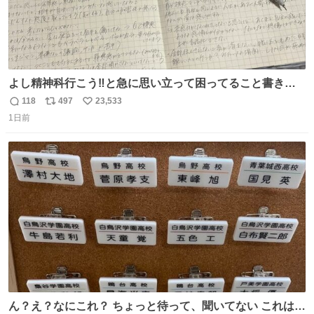
よし精神科行こう‼️と急に思い立って困ってること書き出
してたらペン止まらなくなってすごい勢いで埋まってワロ
118
497
23,533
返
リ
い
タ
1日前
信
ポ
い
数
ス
ね
ト
数
数
ん？え？なにこれ？ ちょっと待って、聞いてない これは販