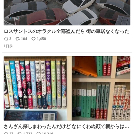
ロスサントスのオラクル全部盗んだら 街の車居なくなった
3
104
1,458
返
リ
い
1日前
信
ポ
い
数
ス
ね
ト
数
数
さんざん探しまわったんだけど なにくわぬ顔で横からはえ
てた
27
1,722
16,216