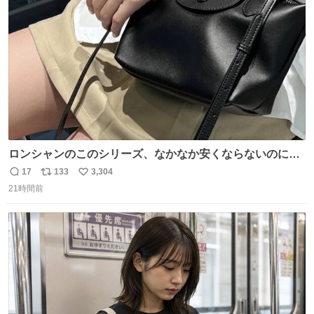
数
ロンシャンのこのシリーズ、なかなか安くならないのにセ
ール価格になってる🖤✨レザーなのが反則級にかわいい。
17
133
3,304
返
リ
い
持ってるだけでコーデが格上げされる。
21時間前
信
ポ
い
数
ス
ね
ト
数
数