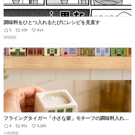
調味料をひとつ入れるたびにレシピを見直す
5
109
914
返
リ
い
8時間前
信
ポ
い
数
ス
ね
ト
数
数
フライングタイガー「小さな家」モチーフの調味料入れ、
並べれば“デンマークの街並み”に ピンク・グリーン・テラ
8
951
5,285
返
リ
い
コッタの全9種 - fashion-press.net/news/149552
14時間前