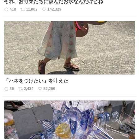
それ、お野菜たちに汲んだお水なんだけどね
418
11,002
142,329
返
リ
い
信
ポ
い
数
ス
ね
ト
数
数
「ハネをつけたい」を叶えた
36
2,434
52,260
返
リ
い
信
ポ
い
数
ス
ね
ト
数
数