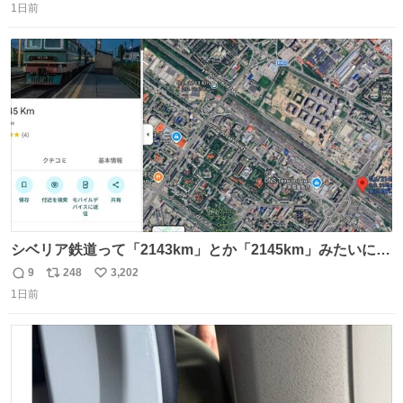
1日前
信
ポ
い
数
ス
ね
ト
数
数
シベリア鉄道って「2143km」とか「2145km」みたいに、
モスクワからの距離名そのままの駅名があるんですね。
9
248
3,202
返
リ
い
1日前
信
ポ
い
数
ス
ね
ト
数
数