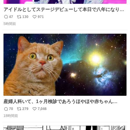
アイドルとしてステージデビューして本日で八年になりま
した。これからもここに居続けられますように❤︎
47
130
971
返
リ
い
5時間前
信
ポ
い
数
ス
ね
ト
数
数
産婦人科いて、1ヶ月検診であろうほやほや赤ちゃん👩‍🍼
と推定2,3歳の女の子👧🏻をワンオペで連れてるママがいる
70
279
7,046
返
リ
い
のだけども 女の子ずっとママの側から離れない…⁉️ 手を繋
18時間前
信
ポ
い
がなくてもうろちょろしないしママが歩いたらピクミンみ
数
ス
ね
たいにﾄﾃﾄﾃついてってるし逃走しないし脱走しないし逃げ
ト
数