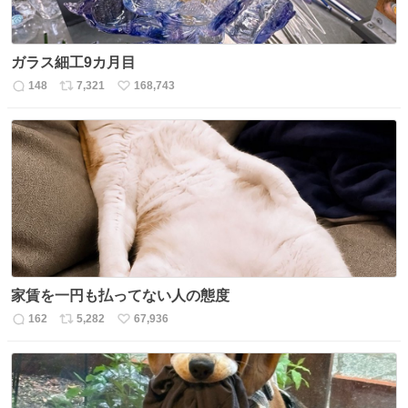
ガラス細工9カ月目
148
7,321
168,743
返
リ
い
信
ポ
い
数
ス
ね
ト
数
数
家賃を一円も払ってない人の態度
162
5,282
67,936
返
リ
い
信
ポ
い
数
ス
ね
ト
数
数