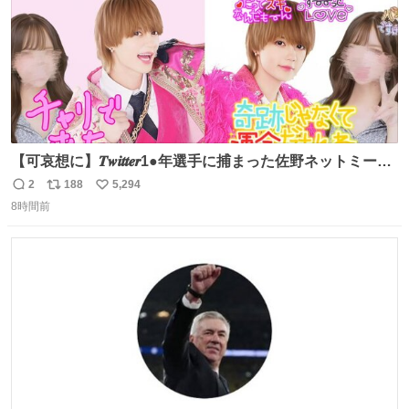
【可哀想に】𝑻𝒘𝒊𝒕𝒕𝒆𝒓1●年選手に捕まった佐野ネットミーム
勇斗さんのコラボプリ
2
188
5,294
返
リ
い
8時間前
信
ポ
い
数
ス
ね
ト
数
数