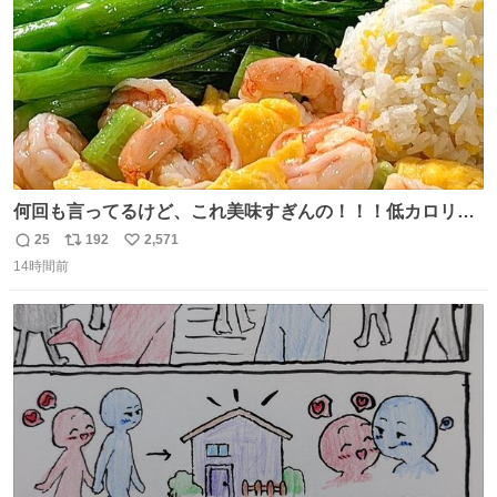
何回も言ってるけど、これ美味すぎんの！！！低カロリー
で満足感エグいから一生食べてる😭
25
192
2,571
返
リ
い
14時間前
信
ポ
い
数
ス
ね
ト
数
数