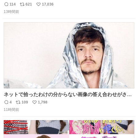
売されているのもですか？
114
621
17,036
返
リ
い
13時間前
信
ポ
い
数
ス
ね
ト
数
数
ネットで拾ったわけの分からない画像の答え合わせがされ
ていくw
4
109
1,798
返
リ
い
11時間前
信
ポ
い
数
ス
ね
ト
数
数