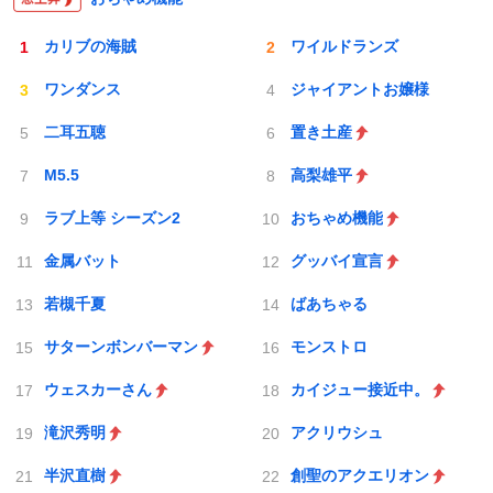
カリブの海賊
ワイルドランズ
ワンダンス
ジャイアントお嬢様
二耳五聴
置き土産
M5.5
高梨雄平
ラブ上等 シーズン2
おちゃめ機能
金属バット
グッバイ宣言
若槻千夏
ばあちゃる
サターンボンバーマン
モンストロ
ウェスカーさん
カイジュー接近中。
滝沢秀明
アクリウシュ
半沢直樹
創聖のアクエリオン