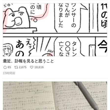
数
ス
ね
ト
数
数
最近、訃報を見ると思うこと
65
2,675
18,616
返
リ
い
15時間前
信
ポ
い
数
ス
ね
ト
数
数