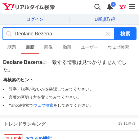
i
ログイン
ID新規取得
検索
キ
ー
話題
最新
画像
動画
ユーザー
ウェブ検索
ワ
ー
Deolane Bezerra
に一致する情報は見つかりませんでし
ド
た。
を
消
再検索のヒント
す
誤字・脱字がないかを確認してみてください。
言葉の区切り方を変えてみてください。
Yahoo!検索で
ウェブ検索
をしてみてください。
トレンドランキング
19:11
時点
おちゃめ機能