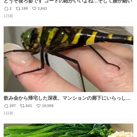
どうぞ後ろ姿です コートの紐がいいよね…そして腰が細い
2
199
3,843
返
リ
い
1日前
信
ポ
い
数
ス
ね
ト
数
数
飲み会から帰宅した深夜、マンションの廊下にいらっしゃ
ったオニヤンマ様 まさかこんな都会でお会いできるなんて
297
841
19,509
返
リ
い
思っておらず大興奮しております かっこよすぎる 指を差し
1日前
信
ポ
い
伸べると乗ってきてくれたのでひとまず一緒に帰宅しまし
数
ス
ね
たが、飛ばないということは弱っていらっしゃるのでしょ
ト
数
数
うか…素敵すぎる