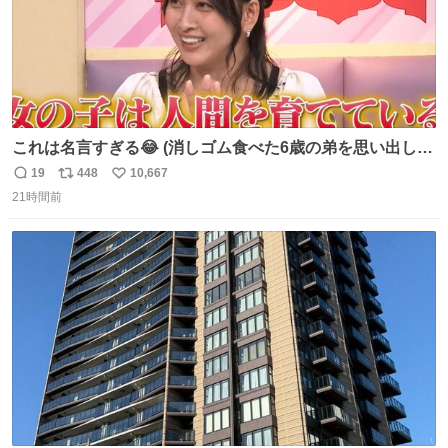
これは名言すぎる😂 (消しゴム食べた6歳の弟を思い出しな
がら)
19
448
10,667
返
リ
い
21時間前
信
ポ
い
数
ス
ね
ト
数
数