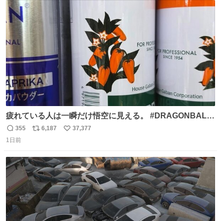
ト
数
数
疲れている人は一瞬だけ悟空に見える。 #DRAGONBALL
#ドラゴンボール
355
6,187
37,377
返
リ
い
1日前
信
ポ
い
数
ス
ね
ト
数
数