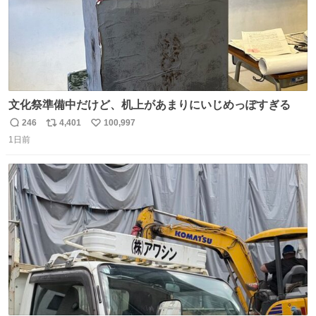
文化祭準備中だけど、机上があまりにいじめっぽすぎる
246
4,401
100,997
返
リ
い
1日前
信
ポ
い
数
ス
ね
ト
数
数