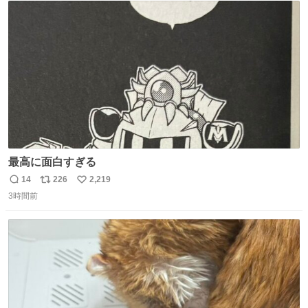
ト
数
数
最高に面白すぎる
14
226
2,219
返
リ
い
3時間前
信
ポ
い
数
ス
ね
ト
数
数