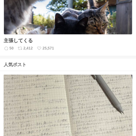
主張してくる
50
2,412
25,571
返
リ
い
信
ポ
い
数
ス
ね
人気ポスト
ト
数
数