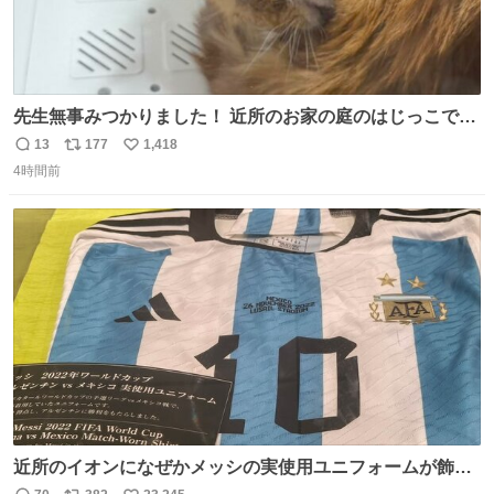
先生無事みつかりました！ 近所のお家の庭のはじっこでう
ずくまってました💦 拡散してくれたり探してくれたみなさ
13
177
1,418
返
リ
い
ん本当にありがとございます！ 飛び出し防止柵を増やして
4時間前
信
ポ
い
先生とちょびが怖い思いをしないでいいようにしようと思
数
ス
ね
う！
ト
数
数
近所のイオンになぜかメッシの実使用ユニフォームが飾っ
てあっておもろい