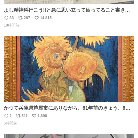
よし精神科行こう‼️と急に思い立って困ってること書き出
してたらペン止まらなくなってすごい勢いで埋まってワロ
83
287
14,815
返
リ
い
タ
18時間前
信
ポ
い
数
ス
ね
ト
数
数
かつて兵庫県芦屋市にありながら、81年前のきょう、8月6
日の阪神大空襲の折に残念ながら焼失した、 #ゴッホ の幻
2
511
1,898
返
リ
い
の「 #ヒマワリ 」。 当館は、東京都にある武者小路実篤記
5時間前
信
ポ
い
念館にご協力いただき、当時発行されたカラー印刷画集よ
数
ス
ね
り陶板で原寸大に再現し、2014年より展示しています。 #