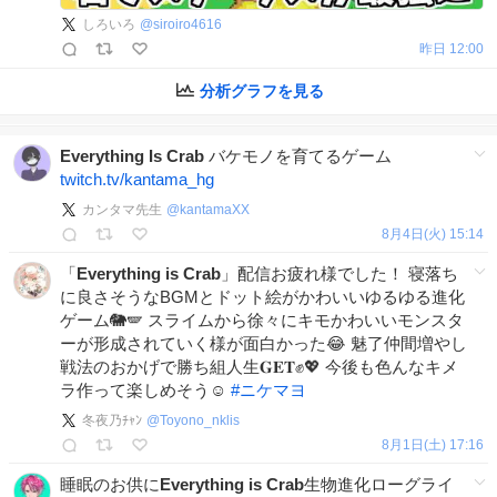
しろいろ
@
siroiro4616
昨日 12:00
分析グラフを見る
Everything
Is
Crab
バケモノを育てるゲーム
twitch.tv/kantama_hg
カンタマ先生
@
kantamaXX
8月4日(火) 15:14
「
Everything
is
Crab
」配信お疲れ様でした！ 寝落ち
に良さそうなBGMとドット絵がかわいいゆるゆる進化
ゲーム🐘🪽 スライムから徐々にキモかわいいモンスタ
ーが形成されていく様が面白かった😂 魅了仲間増やし
戦法のおかげで勝ち組人生𝐆𝐄𝐓✊💖 今後も色んなキメ
ラ作って楽しめそう☺️
#
ニケマヨ
冬夜乃ﾁｬﾝ
@
Toyono_nklis
8月1日(土) 17:16
睡眠のお供に
Everything
is
Crab
生物進化ローグライ