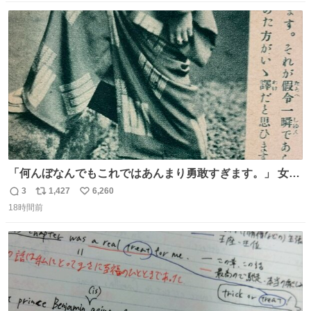
話したことも無い一人娘と同じ部屋で寝るように言われ恐
数
ス
ね
る恐る部屋の扉を開けた先にこの光景が待ってた時の少年
ト
数
数
の反応を答えよ
「何んぼなんでもこれではあんまり勇敢すぎます。」 女性
の立ち振る舞い指南コーナーで、大股を「下品」や「はし
3
1,427
6,260
返
リ
い
たない」という言葉を使わず「勇敢すぎます」と洒落っ気
18時間前
信
ポ
い
たっぷりにたしなめる当時の言葉選びよ 勇敢すぎます、使
数
ス
ね
っていきたい… （昭和4年婦人倶楽部新年号より）
ト
数
数