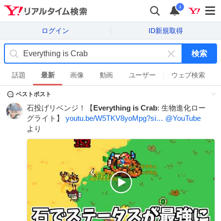
i
ログイン
ID新規取得
検索
キ
ー
話題
最新
画像
動画
ユーザー
ウェブ検索
ワ
ベストポスト
ー
ド
石投げリベンジ！【
Everything
is
Crab
: 生物進化ロー
を
グライト】
youtu.be/W5TKV8yoMpg?si…
@YouTube
消
より
す