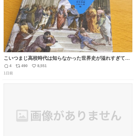
こいつまじ高校時代は知らなかった世界史が溢れすぎてて
𝑩𝑰𝑮 𝑳𝑶𝑽𝑬＿＿
4
490
8,551
返
リ
い
1日前
信
ポ
い
数
ス
ね
ト
数
数