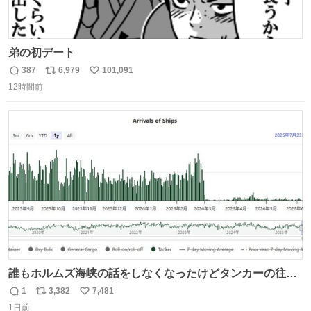
弟の初デート
387
6,979
101,091
返
リ
い
12時間前
信
ポ
い
数
ス
ね
ト
数
数
誰もホルムズ海峡の話をしなくなったけどタンカーの往来
は消滅したままですねと
1
3,382
7,481
返
リ
い
1日前