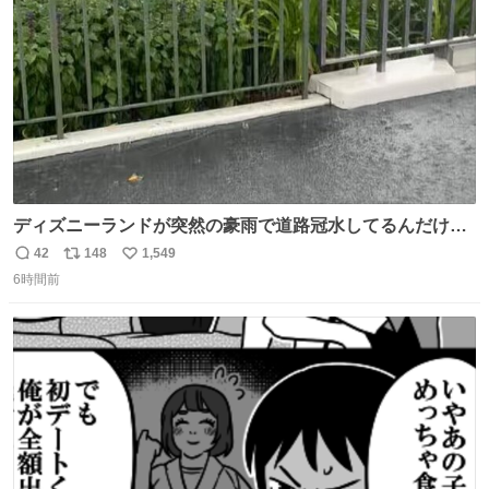
数
ディズニーランドが突然の豪雨で道路冠水してるんだけど
☔️ この雨で今年初のミッションクールダウン中止。幾ら何
42
148
1,549
返
リ
い
でもやばすぎだろ...
6時間前
信
ポ
い
数
ス
ね
ト
数
数