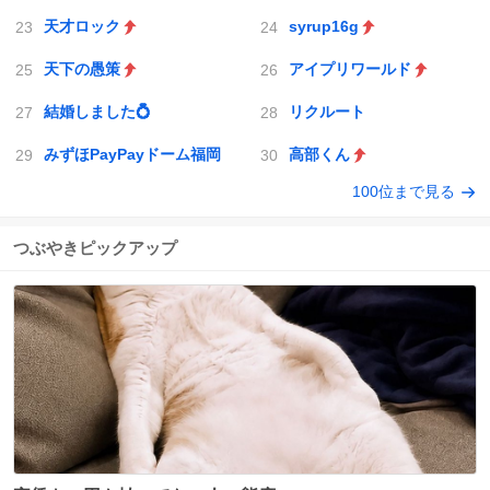
天才ロック
syrup16g
天下の愚策
アイプリワールド
結婚しました💍
リクルート
みずほPayPayドーム福岡
高部くん
100位まで見る
つぶやきピックアップ