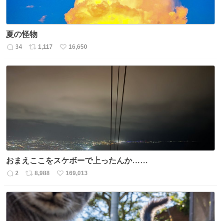
夏の怪物
34
1,117
16,650
返
リ
い
信
ポ
い
数
ス
ね
ト
数
数
おまえここをスケボーで上ったんか……
2
8,988
169,013
返
リ
い
信
ポ
い
数
ス
ね
ト
数
数