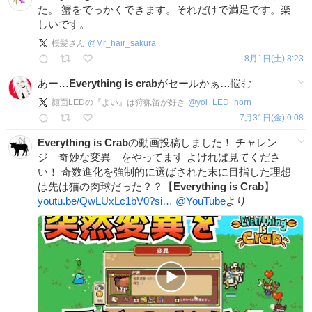
た。 蟹をでっかくできます。それだけで満足です。楽
しいです。
桜髪さん
@
Mr_hair_sakura
8月1日(土) 8:23
あー…
Everything
is
crab
がセールかぁ…悩む
顔面LEDの『よい』は狩猟笛が好き
@
yoi_LED_horn
7月31日(金) 0:08
Everything
is
Crab
の動画投稿しました！ チャレン
ジ 奇妙な変異 をやってます よければ見てくださ
い！ 奇数進化を強制的に選ばされた末に目指した理想
は先は猫の肉球だった？？【
Everything
is
Crab
】
youtu.be/QwLUxLc1bV0?si…
@YouTube
より