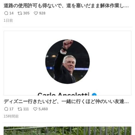
道路の使用許可も得ないで、道を塞いだまま解体作業して
る。 写真を撮ろうとしたら「勝手に写真撮るな馬鹿野郎」
14
305
928
返
リ
い
と罵倒されるなど。
1日前
信
ポ
い
数
ス
ね
ト
数
数
ディズニー行きたいけど、一緒に行くほど仲のいい友達が
居ない… ほんでこれ
17
111
5,460
返
リ
い
15時間前
信
ポ
い
数
ス
ね
ト
数