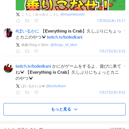
こうし｜みゃみとこうし
@
myamikoushi
7月30日(木) 15:17
#
ぼいるかに
【
Everything
is
Crab
】久しぶりにちょっ
とカニのやつ🦀
twitch.tv/boiledkani
林檎-Ring o' Mori-
@
Ringo_M_Mori
7月27日(月) 9:22
twitch.tv/boiledkani
かにがゲームをするよ、遊びに来て
ね🦀 【
Everything
is
Crab
】久しぶりにちょっとカニ
のやつ🦀
ぼいるかに♨️🦀
@
boiledkani
7月27日(月) 9:01
もっと見る