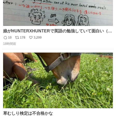
娘がHUNTERXHUNTERで英語の勉強していて面白い（娘
の許可済み）
10
178
3,299
返
リ
い
18時間前
信
ポ
い
数
ス
ね
ト
数
数
草むしり検定は不合格かな