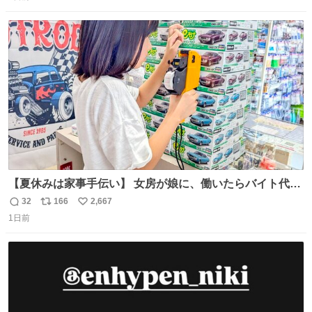
信
ポ
い
数
ス
ね
ト
数
数
【夏休みは家事手伝い】 女房が娘に、働いたらバイト代も
らえば？と言ったら、娘は、いらない、と言って黙々と働
32
166
2,667
返
リ
い
いてくれました。 あとでソフトクリーム買ってやろうと思
1日前
信
ポ
い
いました。
数
ス
ね
ト
数
数