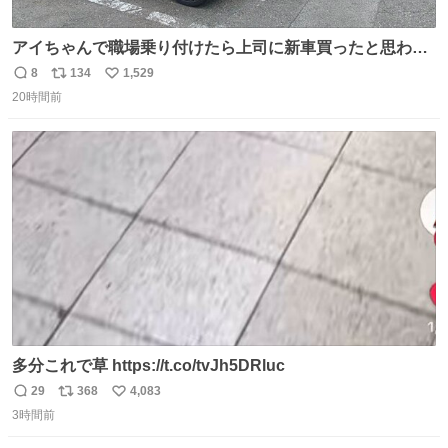
アイちゃんで職場乗り付けたら上司に新車買ったと思われ
たの嬉しすぎる。 20年落ちの車もやりようによっては新車
8
134
1,529
返
リ
い
っぽく見えるってことよ。 令和の車の横に並べても違和感
20時間前
信
ポ
い
ない平成18年式です。
数
ス
ね
ト
数
数
多分これで草 https://t.co/tvJh5DRluc
29
368
4,083
返
リ
い
3時間前
信
ポ
い
数
ス
ね