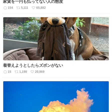
家賃を一円も払ってない人の態度
154
5,111
65,882
返
リ
い
信
ポ
い
数
ス
ね
ト
数
数
着替えようとしたらズボンがない
15
1,198
20,969
返
リ
い
信
ポ
い
数
ス
ね
ト
数
数