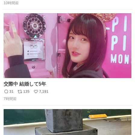
のだけども 女の子ずっとママの側から離れない…⁉️ 手を繋
10時間前
信
ポ
い
がなくてもうろちょろしないしママが歩いたらピクミンみ
数
ス
ね
たいにﾄﾃﾄﾃついてってるし逃走しないし脱走しないし逃げ
ト
数
数
ないし走ら文字数
交際中 結婚して5年
31
135
7,191
返
リ
い
7時間前
信
ポ
い
数
ス
ね
ト
数
数