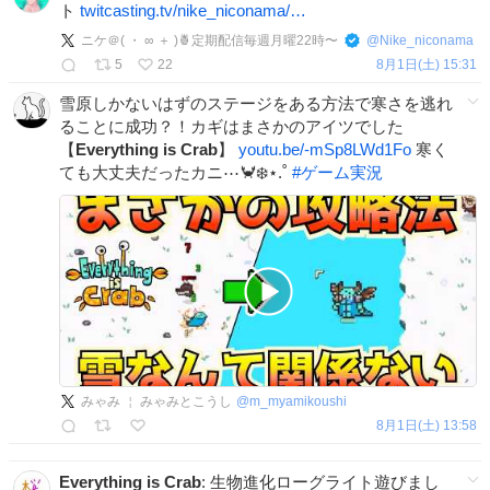
ト
twitcasting.tv/nike_niconama/…
ニケ＠( ・ ∞ ＋ )🍍定期配信毎週月曜22時〜
@
Nike_niconama
5
22
8月1日(土) 15:31
雪原しかないはずのステージをある方法で寒さを逃れ
ることに成功？！カギはまさかのアイツでした
【
Everything
is
Crab
】
youtu.be/-mSp8LWd1Fo
寒く
ても大丈夫だったカニ⋯🦀❄️⋆.˚
#
ゲーム実況
みゃみ ￤ みゃみとこうし
@
m_myamikoushi
8月1日(土) 13:58
Everything
is
Crab
: 生物進化ローグライト遊びまし