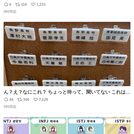
6
110
1,231
返
リ
い
8時間前
信
ポ
い
数
ス
ね
ト
数
数
ん？え？なにこれ？ ちょっと待って、聞いてない これは販
売されているのもですか？
44
306
7,126
返
リ
い
5時間前
信
ポ
い
数
ス
ね
ト
数
数