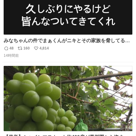
みなちゃんの件でまぁくんがニキとその家族を脅してるけ
ど絶対間違えてる。 悪いのは誹謗中傷した人達でしょ。こ
48
160
4,814
返
リ
い
んなのみなちゃん望んでないし曲がった正義すぎる
14時間前
信
ポ
い
数
ス
ね
ト
数
数