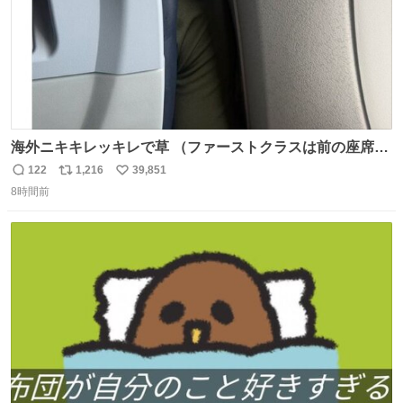
海外ニキキレッキレで草 （ファーストクラスは前の座席で
あるため）
122
1,216
39,851
返
リ
い
8時間前
信
ポ
い
数
ス
ね
ト
数
数