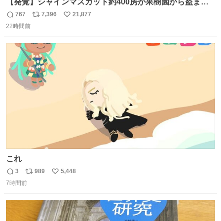
【発覚】シャインマスカット約400房が果樹園から盗まれ
る 栃木・佐野市 news.livedoor.com/article/detail… 被害
767
7,396
21,877
返
リ
い
に遭った果樹園には防犯カメラなどはなく、シャインマス
22時間前
信
ポ
い
カットが盗まれた木には刃物などで切られた跡が。市内で
数
ス
ね
今年に入って同様の被害は確認されておらず、警察はパト
ト
数
数
ロールを強化する。
これ
3
989
5,448
返
リ
い
7時間前
信
ポ
い
数
ス
ね
ト
数
数