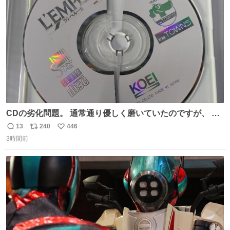
ト
数
数
大塚国際美術館
CDの劣化問題。 通常通り優しく磨いていたのですが、 薄
い氷のようにバリッと割れてしまいました。。 中々高価な
13
240
446
返
リ
い
ソフトなので辛いです😭 数十年後にはCDゲームソフト、
3時間前
信
ポ
い
みなこうなってしまうのでしょうか。。
数
ス
ね
ト
数
数