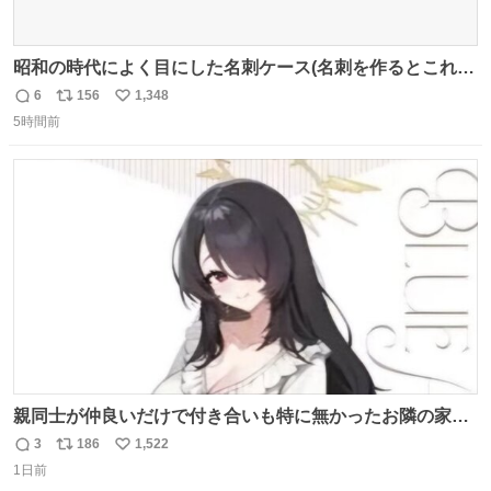
昭和の時代によく目にした名刺ケース(名刺を作るとこれに
入れて渡された)はウランガラスのような綺麗な発色なの
6
156
1,348
返
リ
い
で、子供たちの宝物入れとして二次利用されていましたと
5時間前
信
ポ
い
さ。
数
ス
ね
ト
数
数
親同士が仲良いだけで付き合いも特に無かったお隣の家に
自分とこの親が外せない用事があるからと半ば強制的に預
3
186
1,522
返
リ
い
けられて空き部屋が無いからたまに見かけるけどロクに会
1日前
信
ポ
い