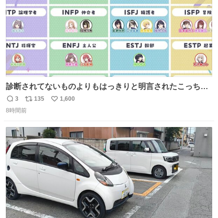
診断されてないものよりもはっきりと明言されたこっちで
話しませんかというお気持ち
3
135
1,600
返
リ
い
8時間前
信
ポ
い
数
ス
ね
ト
数
数