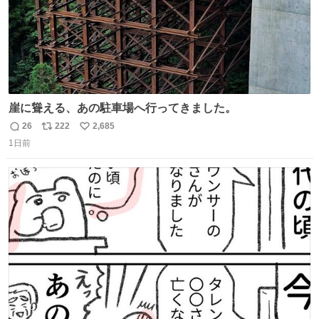
崖に聳える、あの駐車場へ行ってきました。
26
222
2,685
返
リ
い
1日前
信
ポ
い
数
ス
ね
ト
数
数