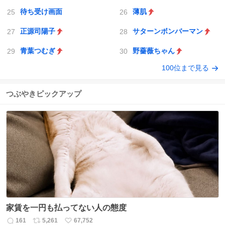
待ち受け画面
薄肌
正源司陽子
サターンボンバーマン
青葉つむぎ
野薔薇ちゃん
100位まで見る
つぶやきピックアップ
家賃を一円も払ってない人の態度
161
5,261
67,752