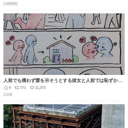
コッタの全9種 - fashion-press.net/news/149552
13時間前
信
ポ
い
数
ス
ね
ト
数
数
人前でも構わず愛を示そうとする彼女と人前では恥ずかし
いけど彼女を死ぬほど愛している彼氏 同士いませんか✋️
9
771
11,373
返
リ
い
1日前
信
ポ
い
数
ス
ね
ト
数
数