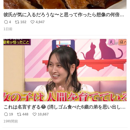
彼氏が気に入るだろうな〜と思って作ったら想像の何倍も
美味しい美味しい言ってくれて嬉しい
4
102
4,947
返
リ
い
1日前
信
ポ
い
数
ス
ね
ト
数
数
これは名言すぎる😂 (消しゴム食べた6歳の弟を思い出しな
がら)
19
448
10,667
返
リ
い
19時間前
信
ポ
い
数
ス
ね