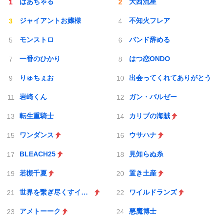
ばあちゃる
大西流星
ジャイアントお嬢様
不知火フレア
モンストロ
バンド辞める
一番のひかり
はつ恋ONDO
りゅちぇお
出会ってくれてありがとう
岩崎くん
ガン・バルゼー
転生重騎士
カリブの海賊
ワンダンス
ウサハナ
BLEACH25
見知らぬ糸
若槻千夏
置き土産
世界を繋ぎ尽くすインターネット巫女
ワイルドランズ
アメトーーク
悪魔博士