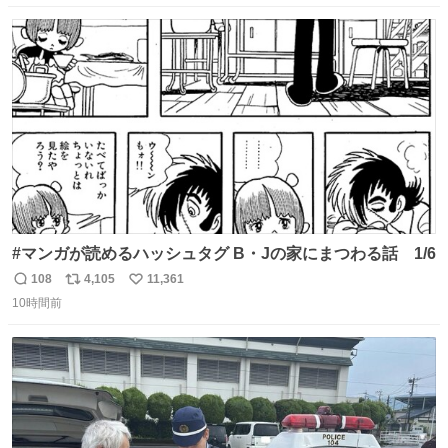
がなくてもうろちょろしないしママが歩いたらピクミンみ
数
ス
ね
たいにﾄﾃﾄﾃついてってるし逃走しないし脱走しないし逃げ
ト
数
数
ないし走ら文字数
#マンガが読めるハッシュタグ B・Jの家にまつわる話 1/6
108
4,105
11,361
返
リ
い
10時間前
信
ポ
い
数
ス
ね
ト
数
数