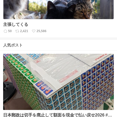
主張してくる
50
2,421
25,586
返
リ
い
信
ポ
い
数
ス
ね
人気ポスト
ト
数
数
日本郵政は切手を廃止して額面を現金で払い戻せ2026 #日