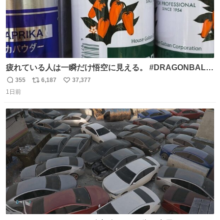
疲れている人は一瞬だけ悟空に見える。 #DRAGONBALL
#ドラゴンボール
355
6,187
37,377
返
リ
い
1日前
信
ポ
い
数
ス
ね
ト
数
数