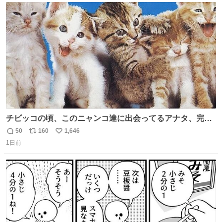
ト
数
数
チビッコの頃、このニャンコ達に出会ってるアナタ、完全
なる同世代（笑） #70年代 #80年代 #昭和レトロ
50
160
1,646
返
リ
い
1日前
信
ポ
い
数
ス
ね
ト
数
数