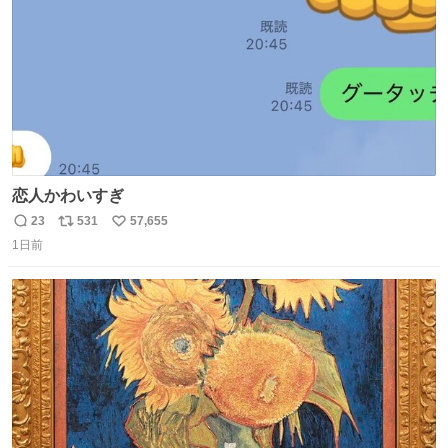
恋人かわいすぎ
23
531
57,655
返
リ
い
1日前
信
ポ
い
数
ス
ね
ト
数
数