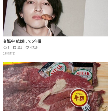
交際中 結婚して5年目
3
111
4,716
返
リ
い
17時間前
信
ポ
い
数
ス
ね
ト
数
数