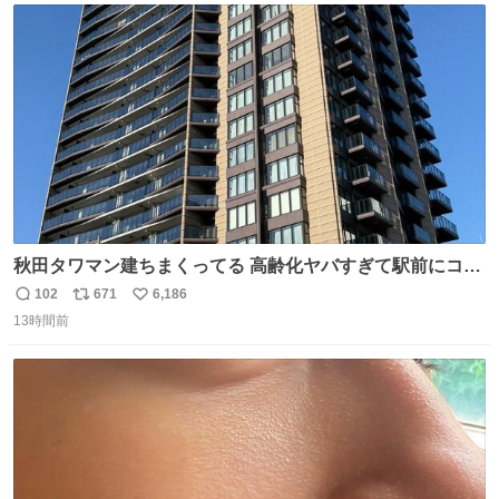
ト
数
数
秋田タワマン建ちまくってる 高齢化ヤバすぎて駅前にコン
パクトシティつくって高齢者を住ませる考えらしい 病院も
102
671
6,186
返
リ
い
全部駅前にある
13時間前
信
ポ
い
数
ス
ね
ト
数
数