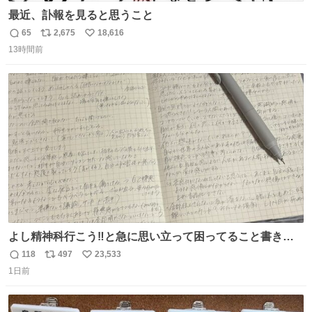
最近、訃報を見ると思うこと
65
2,675
18,616
返
リ
い
13時間前
信
ポ
い
数
ス
ね
ト
数
数
よし精神科行こう‼️と急に思い立って困ってること書き出
してたらペン止まらなくなってすごい勢いで埋まってワロ
118
497
23,533
返
リ
い
タ
1日前
信
ポ
い
数
ス
ね
ト
数