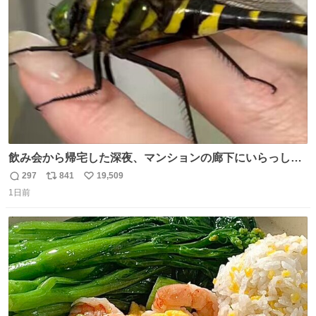
ト
数
数
飲み会から帰宅した深夜、マンションの廊下にいらっしゃ
ったオニヤンマ様 まさかこんな都会でお会いできるなんて
297
841
19,509
返
リ
い
思っておらず大興奮しております かっこよすぎる 指を差し
1日前
信
ポ
い
伸べると乗ってきてくれたのでひとまず一緒に帰宅しまし
数
ス
ね
たが、飛ばないということは弱っていらっしゃるのでしょ
ト
数
数
うか…素敵すぎる