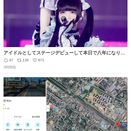
アイドルとしてステージデビューして本日で八年になりま
した。これからもここに居続けられますように❤︎
47
130
971
返
リ
い
3時間前
信
ポ
い
数
ス
ね
ト
数
数