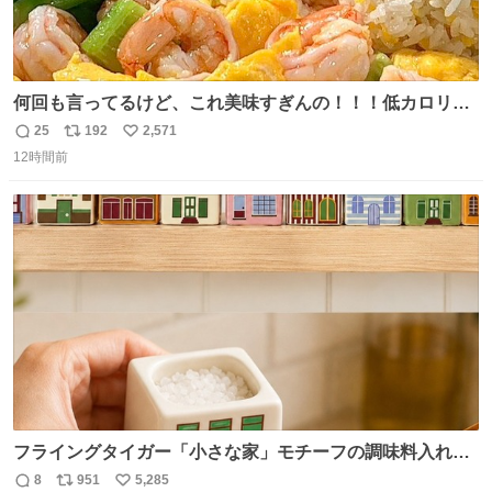
何回も言ってるけど、これ美味すぎんの！！！低カロリー
で満足感エグいから一生食べてる😭
25
192
2,571
返
リ
い
12時間前
信
ポ
い
数
ス
ね
ト
数
数
フライングタイガー「小さな家」モチーフの調味料入れ、
並べれば“デンマークの街並み”に ピンク・グリーン・テラ
8
951
5,285
返
リ
い