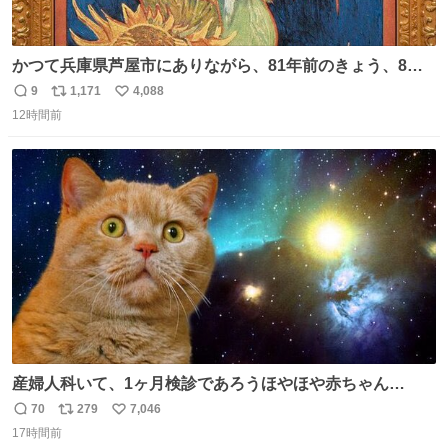
かつて兵庫県芦屋市にありながら、81年前のきょう、8月6
日の阪神大空襲の折に残念ながら焼失した、 #ゴッホ の幻
9
1,171
4,088
返
リ
い
の「 #ヒマワリ 」。 当館は、東京都にある武者小路実篤記
12時間前
信
ポ
い
念館にご協力いただき、当時発行されたカラー印刷画集よ
数
ス
ね
り陶板で原寸大に再現し、2014年より展示しています。 #
ト
数
数
大塚国際美術館
産婦人科いて、1ヶ月検診であろうほやほや赤ちゃん👩‍🍼
と推定2,3歳の女の子👧🏻をワンオペで連れてるママがいる
70
279
7,046
返
リ
い
のだけども 女の子ずっとママの側から離れない…⁉️ 手を繋
17時間前
信
ポ
い