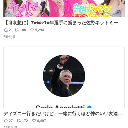
【可哀想に】𝑻𝒘𝒊𝒕𝒕𝒆𝒓1●年選手に捕まった佐野ネットミーム
勇斗さんのコラボプリ
2
188
5,294
返
リ
い
6時間前
信
ポ
い
数
ス
ね
ト
数
数
ディズニー行きたいけど、一緒に行くほど仲のいい友達が
居ない… ほんでこれ
27
172
8,497
返
リ
い
22時間前