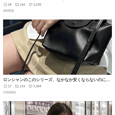
本郵政 @JapanPostHD_PR
26
144
2,230
返
リ
い
8時間前
信
ポ
い
数
ス
ね
ト
数
数
ロンシャンのこのシリーズ、なかなか安くならないのにセ
ール価格になってる🖤✨レザーなのが反則級にかわいい。
17
133
3,304
返
リ
い
持ってるだけでコーデが格上げされる。
20時間前
信
ポ
い
数
ス
ね
ト
数
数