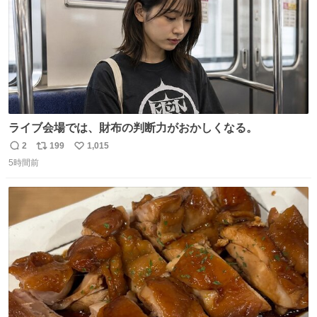
ライブ会場では、財布の判断力がおかしくなる。
2
199
1,015
返
リ
い
5時間前
信
ポ
い
数
ス
ね
ト
数
数