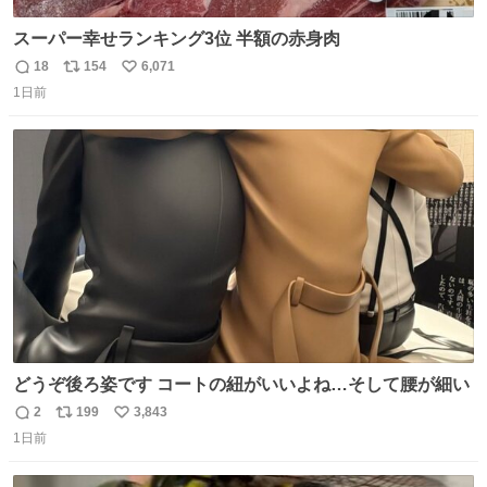
スーパー幸せランキング3位 半額の赤身肉
18
154
6,071
返
リ
い
1日前
信
ポ
い
数
ス
ね
ト
数
数
どうぞ後ろ姿です コートの紐がいいよね…そして腰が細い
2
199
3,843
返
リ
い
1日前
信
ポ
い
数
ス
ね