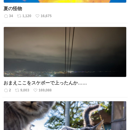
夏の怪物
34
1,120
16,675
返
リ
い
信
ポ
い
数
ス
ね
ト
数
数
おまえここをスケボーで上ったんか……
2
9,003
169,088
返
リ
い
信
ポ
い
数
ス
ね
ト
数
数