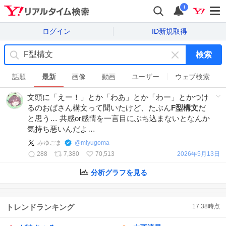
i
ログイン
ID新規取得
検索
キ
ー
話題
最新
画像
動画
ユーザー
ウェブ検索
ワ
文頭に「えー！」とか「わあ」とか「わー」とかつけ
ー
るのおばさん構文って聞いたけど、たぶん
F型構文
だ
ド
と思う… 共感or感情を一言目にぶち込まないとなんか
を
気持ち悪いんだよ…
消
す
みゆごま
@
miyugoma
288
7,380
70,513
2026年5月13日
分析グラフを見る
トレンドランキング
17:38
時点