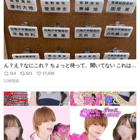
数
ん？え？なにこれ？ ちょっと待って、聞いてない これは販
売されているのもですか？
114
621
17,036
返
リ
い
12時間前
信
ポ
い
数
ス
ね
ト
数
数