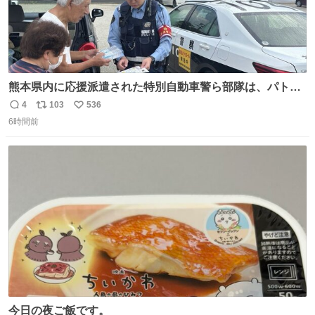
熊本県内に応援派遣された特別自動車警ら部隊は、パトロ
ールを通じて車中泊者への声掛けも行っています。写真
4
103
536
返
リ
い
は、福岡県警察の特別自動車警ら部隊が八代警察署管内の
6時間前
信
ポ
い
車中泊者に対して、熱中症について注意喚起する様子で
数
ス
ね
す。こまめな水分・塩分補給を行ってください。 #令和８
ト
数
数
年熊本地震 #福岡県警察
今日の夜ご飯です。