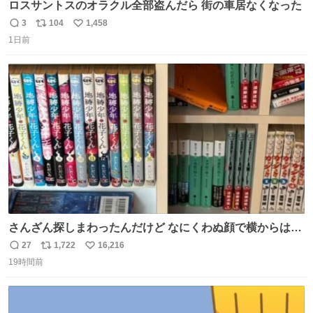
ロスサントスのオラクル全部盗んだら 街の車居なくなった
3
104
1,458
返
リ
い
1日前
信
ポ
い
数
ス
ね
ト
数
数
さんざん探しまわったんだけど なにくわぬ顔で横からはえ
てた
27
1,722
16,216
返
リ
い
19時間前
信
ポ
い
数
ス
ね
ト
数
数