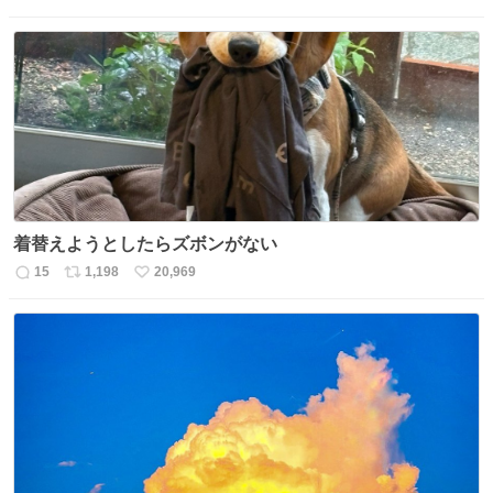
返
リ
い
信
ポ
い
数
ス
ね
ト
数
数
着替えようとしたらズボンがない
15
1,198
20,969
返
リ
い
信
ポ
い
数
ス
ね
ト
数
数