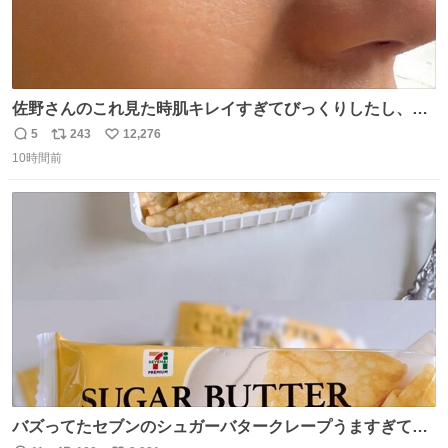
佐野さんのこれ見た時肌キレイすぎてびっくりしたし、や
はりアイドルって体型･肌管理すごすぎる
5
243
12,276
返
リ
い
10時間前
信
ポ
い
数
ス
ね
ト
数
数
バズってたセブンのシュガーバタークレープうますぎて