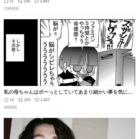
7NOWで買い溜め🛒💭
11
100
2,981
返
リ
い
15時間前
信
ポ
い
数
ス
ね
ト
数
数
私の母ちゃんはボーっとしていてあまり細かい事を気にし
ません。優秀な人の多い現代の価値観から見ると、あまり
15
105
1,407
返
リ
い
優秀な母親ではないかもしれません。でも、だからこそ、
5時間前
信
ポ
い
私はそういう母親が大好きです。今も昔もすごくリラック
数
ス
ね
スします。「優秀」と「良い」は別なんですよね。 1/2
ト
数
数