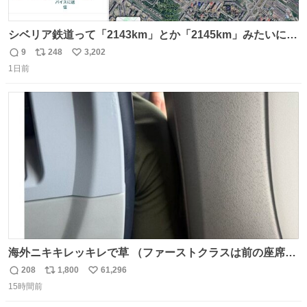
シベリア鉄道って「2143km」とか「2145km」みたいに、
モスクワからの距離名そのままの駅名があるんですね。
9
248
3,202
返
リ
い
1日前
信
ポ
い
数
ス
ね
ト
数
数
海外ニキキレッキレで草 （ファーストクラスは前の座席で
あるため）
208
1,800
61,296
返
リ
い
15時間前
信
ポ
い
数
ス
ね