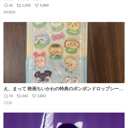
42
1,002
5,660
返
リ
い
8時間前
信
ポ
い
数
ス
ね
ト
数
数
え、まって 映画ちいかわの特典のボンボンドロップシール
もうメルカリにでてるやん #ちいかわ
74
343
3,843
返
リ
い
1日前
信
ポ
い
数
ス
ね
ト
数
数