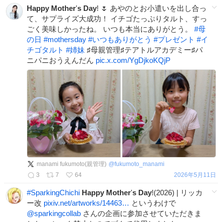
Happy
Mother
'
s
Day
! 🌷 あやのとお小遣いを出し合っ
て、サプライズ大成功！ イチゴたっぷりタルト、すっ
ごく美味しかったね。 いつも本当にありがとう。 ​
#
母
の日
#
mothersday
#
いつもありがとう
#
プレゼント
#
イ
チゴタルト
#
姉妹
♯母親管理♯テアトルアカデミー♯パ
ニパニおうえんだん
pic.x.com/YgDjkoKQjP
manami fukumoto(親管理)
@
fukumoto_manami
3
7
64
2026年5月11日
#
SparkingChichi
Happy
Mother
'
s
Day
!(2026) | リッカ
ー改
pixiv.net/artworks/14463…
というわけで
@sparkingcollab
さんの企画に参加させていただきま