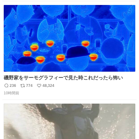
数
ス
ね
ト
数
数
磯野家をサーモグラフィーで見た時これだったら怖い
236
774
48,324
返
リ
い
10時間前
信
ポ
い
数
ス
ね
ト
数
数