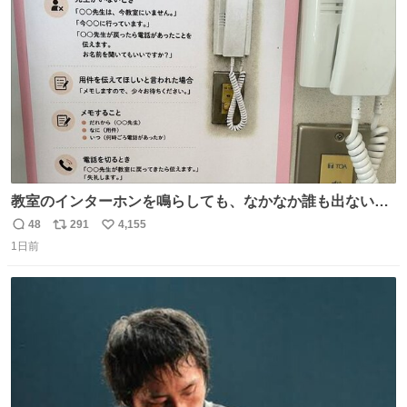
ト
数
数
汗臭不安を解消。
教室のインターホンを鳴らしても、なかなか誰も出ないこ
とがあります…。 もしかすると「電話の出方」に困ってい
48
291
4,155
返
リ
い
るのかもしれません。 そこで「何を話せばいいか」が見え
1日前
信
ポ
い
る手引きを用意して、安心して電話に出られるようにしま
数
ス
ね
す。 インターホンの応対も大切なコミュニケーションの学
ト
数
数
びです。