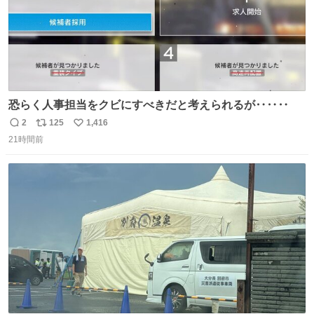
恐らく人事担当をクビにすべきだと考えられるが‥‥‥
2
125
1,416
返
リ
い
21時間前
信
ポ
い
数
ス
ね
ト
数
数