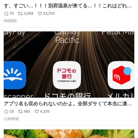
す、すごい…！！！別府温泉が来てる…！！これはどれぐ
らい待つんだろう…
70
3,599
23,703
返
リ
い
6時間前
信
ポ
い
数
ス
ね
ト
数
数
アプリ名も収められないのかよ。全部ダサくて本当に凄
い。 https://t.co/LemyLGyVkR
10
485
4,335
返
リ
い
11時間前
信
ポ
い
数
ス
ね
ト
数