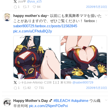
yua💙
@
yua_a15
1
7
84
2026年5月10日
happy
mother
'
s
day
~ 以前にも東風舞希ママを描いた
ことがありますので、ぜひご覧ください！ fanbox :
saber800729.fanbox.cc/posts/11582845
pic.x.com/uCFhduBQ2y
シキ(Love-Artoria)- C108【土】東モ36b
@
saber800729
1
82
731
2026年5月10日
Happy
Mother
’
s
Day
💕
#
BLEACH
#
ulquihime
ウル織
우르히메
pic.x.com/2NpmFOePxi