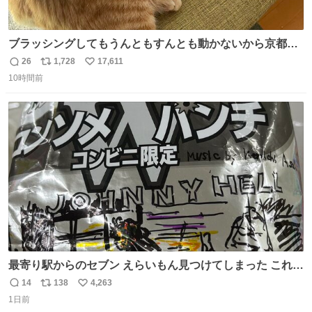
ブラッシングしてもうんともすんとも動かないから京都の
寺にある庭みたいになってる
26
1,728
17,611
返
リ
い
10時間前
信
ポ
い
数
ス
ね
ト
数
数
最寄り駅からのセブン えらいもん見つけてしまった これ売
ってくれへんかな… #浅井健一 #ポテチ #ロックの名盤
14
138
4,263
返
リ
い
1日前
信
ポ
い