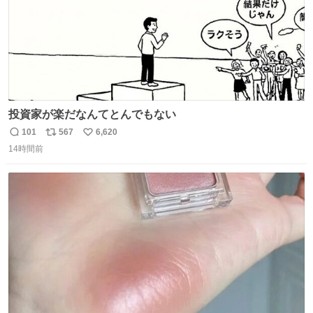
投資家が楽だなんてとんでもない
101
567
6,620
返
リ
い
14時間前
信
ポ
い
数
ス
ね
ト
数
数