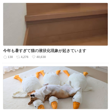
信
ポ
い
数
ス
ね
ト
数
数
今年も暑すぎて猫の液状化現象が起きています
138
4,276
40,638
返
リ
い
信
ポ
い
数
ス
ね
ト
数
数