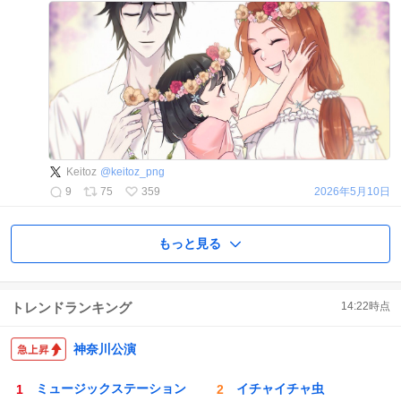
Keitoz
@
keitoz_png
9
75
359
2026年5月10日
もっと見る
トレンドランキング
14:22
時点
神奈川公演
ミュージックステーション
イチャイチャ虫