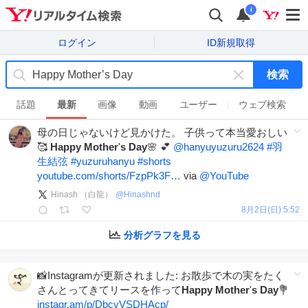
i
ログイン
ID新規取得
検索
キ
ー
話題
最新
画像
動画
ユーザー
ウェブ検索
ワ
母の日じゃないけど見かけた。 子供って本当愛おしい
ー
🥰
Happy
Mother
'
s
Day
🌸 💕
@hanyuyuzuru2624
#
羽
ド
生結弦
#
yuzuruhanyu
#
shorts
を
youtube.com/shorts/FzpPk3F…
via
@YouTube
消
す
Hinash （白龍）
@
Hinashnd
8月2日(日) 5:52
分析グラフを見る
📸Instagramが更新されました: お散歩で木の実をたく
さんとってきてリースを作って
Happy
Mother
'
s
Day
💐
instagr.am/p/DbcyVSDHAcp/