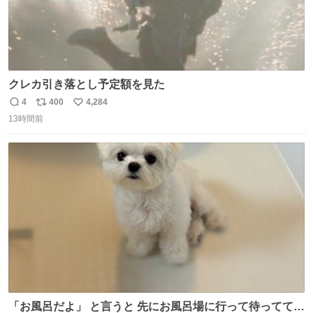
クレカ引き落とし予定額を見た
4
400
4,284
返
リ
い
13時間前
信
ポ
い
数
ス
ね
ト
数
数
「お風呂だよ」 と言うと 先にお風呂場に行って待っててく