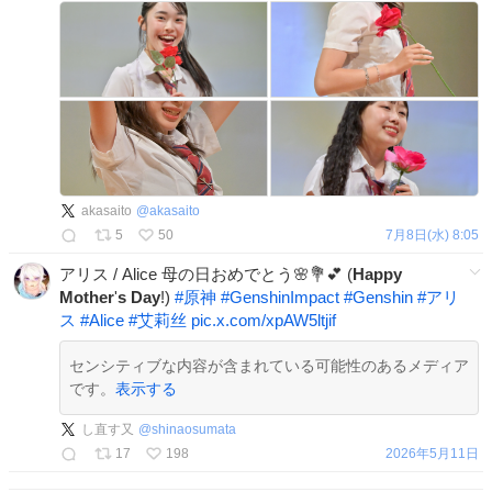
akasaito
@
akasaito
5
50
7月8日(水) 8:05
アリス / Alice 母の日おめでとう🌸💐💕 (
Happy
Mother
'
s
Day
!)
#
原神
#
GenshinImpact
#
Genshin
#
アリ
ス
#
Alice
#
艾莉丝
pic.x.com/xpAW5ltjif
センシティブな内容が含まれている可能性のあるメディア
です。
表示する
し直す又
@
shinaosumata
17
198
2026年5月11日