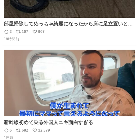
部屋掃除してめっちゃ綺麗になったから床に足立置いとい
たら家族にまだゴミ残ってるよって言われて神
2
107
907
返
リ
い
18時間前
信
ポ
い
数
ス
ね
ト
数
数
新幹線初めて乗る外国人ニキ面白すぎる
6
682
12,379
返
リ
い
1日前