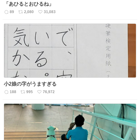
「あひるとおひるね」
89
2,080
31,083
返
リ
い
信
ポ
い
数
ス
ね
ト
数
数
小2娘の字がうますぎる
188
995
76,972
返
リ
い
信
ポ
い
数
ス
ね
ト
数
数