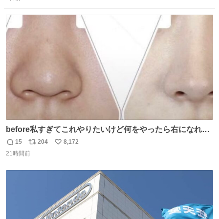
信
ポ
い
数
ス
ね
ト
数
数
before私すぎてこれやりたいけど何をやったら右になれる
の
15
204
8,172
返
リ
い
21時間前
信
ポ
い
数
ス
ね
ト
数
数