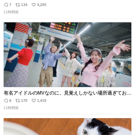
れる 賢いライス
7
134
4,205
返
リ
い
11時間前
信
ポ
い
数
ス
ね
ト
数
数
有名アイドルのMVなのに、見覚えしかない場所過ぎておも
ろいな
6
170
1,410
返
リ
い
11時間前
信
ポ
い
数
ス
ね
ト
数
数