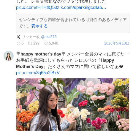
した。 ショタ禁止なのでブタで代用しました
pic.x.com/tHTHtlQ59z
x.com/sparkingcollab…
センシティブな内容が含まれている可能性のあるメディア
です。
表示する
リッカー改
@
rika573
6
299
5,040
2026年5月10日
💐
happy
mother
'
s
day
💐 メンバー全員のママに宛てた
お手紙を歌詞にしてもらったシロスペの『
Happy
Mother
'
s
Day
』たくさんのママに届いて欲しいなぁ❤️
pic.x.com/3q65a2iBxV