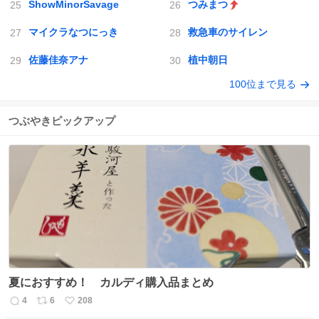
ShowMinorSavage
つみまつ
マイクラなつにっき
救急車のサイレン
佐藤佳奈アナ
植中朝日
100位まで見る
つぶやきピックアップ
夏におすすめ！ カルディ購入品まとめ
4
6
208
返
リ
い