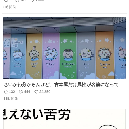
1
107
1,066
返
リ
い
出してやってみたら めっちゃ鼻水取れて感動😄✨ 「鼻が摩
6時間前
信
ポ
い
擦で荒れそう…」 と思ってやったことなかったけど、 鼻吸
数
ス
ね
い器無い時の応急処置にとても良いわ🤩 覚えてて損はなか
ト
数
数
った‼️
ちいかわ分からんけど、古本屋だけ属性が名前になってる
のはどういうこと？
132
446
34,250
返
リ
い
11時間前
信
ポ
い
数
ス
ね
ト
数
数