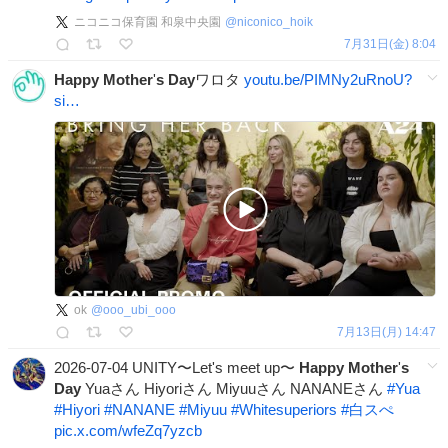
ニコニコ保育園 和泉中央園
@
niconico_hoik
7月31日(金) 8:04
Happy
Mother
'
s
Day
ワロタ
youtu.be/PIMNy2uRnoU?
si…
ok
@
ooo_ubi_ooo
7月13日(月) 14:47
2026-07-04 UNITY〜Let's meet up〜
Happy
Mother
'
s
Day
Yuaさん Hiyoriさん Miyuuさん NANANEさん
#
Yua
#
Hiyori
#
NANANE
#
Miyuu
#
Whitesuperiors
#
白スぺ
pic.x.com/wfeZq7yzcb