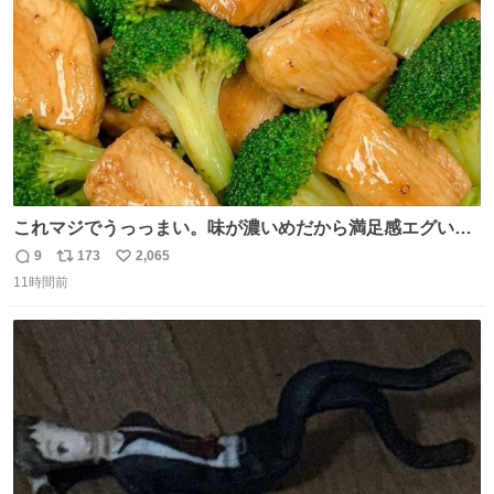
数
これマジでうっっまい。味が濃いめだから満足感エグいし
1週間で3キロ痩せた😭
9
173
2,065
返
リ
い
11時間前
信
ポ
い
数
ス
ね
ト
数
数