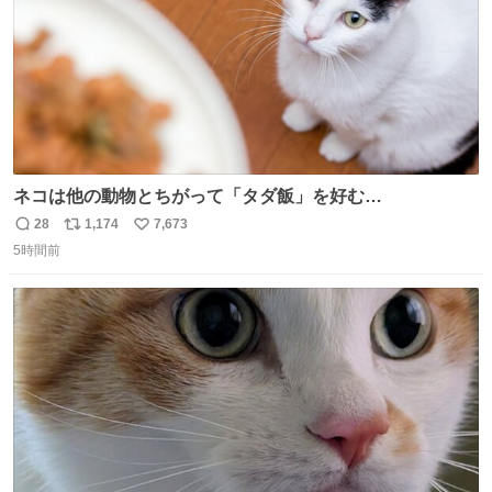
ネコは他の動物とちがって「タダ飯」を好む
nazology.kusuguru.co.jp/archives/94563 米UCの先行研
28
1,174
7,673
返
リ
い
究によると、多くの動物はタスクをクリアしてエサを獲る
5時間前
信
ポ
い
ことを好む傾向があるが、ネコにはこの傾向が見られない
数
ス
ね
のだという。ネコ様は面倒な作業がお嫌いなようです。
ト
数
数