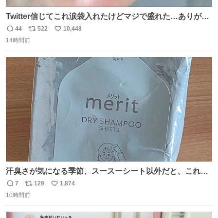
Twitter信じてこれ涙袋入れたけどマジで盛れた…ありがと
う…
44
522
10,448
返
リ
い
14時間前
信
ポ
い
数
ス
ね
ト
数
数
汗臭さが気になる季節、スースーシート以外だと、これが
とにかくスッキリする。2年くらい前に #生活は踊る で紹
7
129
1,874
返
リ
い
介したやつ。おじさんにもおばさんにもオススメだ。ドラ
10時間前
信
ポ
い
ストに売ってるぞ。ドライシャンプーって書いてあるけど
数
ス
ね
汗拭きシートみたいなもの。耳裏襟足首筋がんがん拭いて