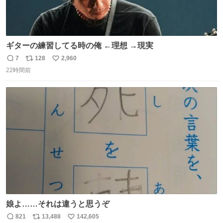
ギターの練習してる時の俺 ←理想 →現実
7
128
2,960
返
リ
い
22時間前
信
ポ
い
数
ス
ね
ト
数
数
娘よ……それは違うと思うぞ
821
13,488
142,605
返
リ
い