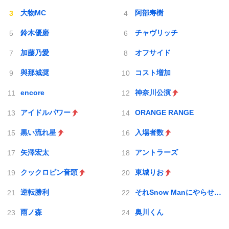
大物MC
阿部寿樹
鈴木優磨
チャヴリッチ
加藤乃愛
オフサイド
與那城奨
コスト増加
encore
神奈川公演
アイドルパワー
ORANGE RANGE
黒い流れ星
入場者数
矢澤宏太
アントラーズ
クックロビン音頭
東城りお
逆転勝利
それSnow Manにやらせて下さい
雨ノ森
奥川くん