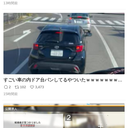
13時間前
信
ポ
い
数
ス
ね
ト
数
数
すごい車の内ドア台パンしてるやついたｗｗｗｗｗｗｗｗ
ｗｗｗｗｗｗ
2
102
3,473
返
リ
い
15時間前
信
ポ
い
数
ス
ね
ト
数
数