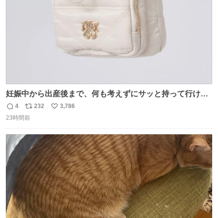
妊娠中から出産後まで、何も考えずにサッと持って行ける
ようなショルダーバッグが欲しいな〜と思っていたのだけ
4
232
3,786
返
リ
い
ど snidelでめちゃくちゃピッタリなものを見つけたので買
23時間前
信
ポ
い
った！✨ スマホと小物とペットボトルが入るの最高すぎる
数
ス
ね
🥹 しかもスマホ入れ独立してるしファスナーない！地味に
ト
数
数
嬉しいやつ！！！