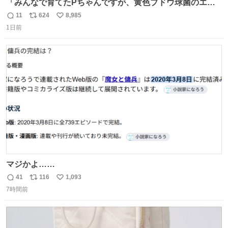
「みんなで育てたPちゃんですが、黄色ブドウ球菌のエン
テロトキシン（耐熱性毒素）が検出されたので、議論する
11
624
8,985
返
リ
い
までもなく処分が決まりました」
1日前
信
ポ
い
数
ス
ね
ト
数
数
マジかよ……
41
116
1,093
返
リ
い
7時間前
信
ポ
い
数
ス
ね
ト
数
数