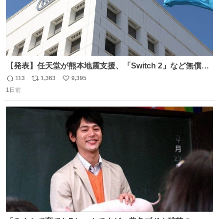
【発表】任天堂が熊本地震支援、「Switch 2」など無償修
理へ 保証切れでも対象 news.livedoor.com/article/detail…
113
1,363
9,395
返
リ
い
任天堂が令和8年熊本地震の被災者支援として、災害救助
1日前
信
ポ
い
法適用地域からの同社製品の修理について、27年2月1日ま
数
ス
ね
で無償で対応すると発表した。「Switch 2」や「Switch」
ト
数
数
「Joy-Con」などが対象。