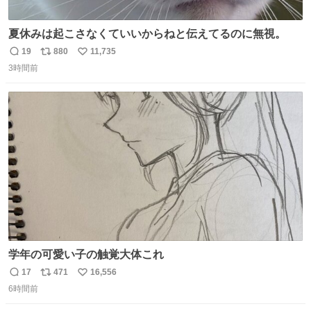
夏休みは起こさなくていいからねと伝えてるのに無視。
19
880
11,735
返
リ
い
3時間前
信
ポ
い
数
ス
ね
ト
数
数
学年の可愛い子の触覚大体これ
17
471
16,556
返
リ
い
6時間前
信
ポ
い
数
ス
ね