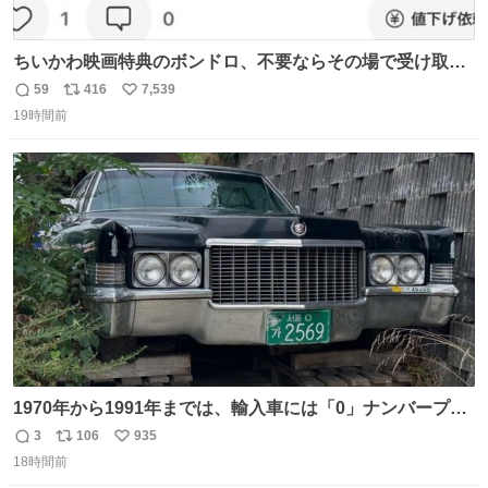
ちいかわ映画特典のボンドロ、不要ならその場で受け取り
辞退すれば良いのに白々しい
59
416
7,539
返
リ
い
19時間前
信
ポ
い
数
ス
ね
ト
数
数
1970年から1991年までは、輸入車には「0」ナンバープレ
ートが使用されていました。 その後、この制度は廃止さ
3
106
935
返
リ
い
れ、すべての「0」ナンバープレートは抹消・無効化され
18時間前
信
ポ
い
ました。 ところが最近、その「0」ナンバープレートを装