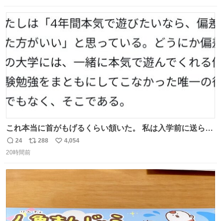
数
ス
ね
ト
数
数
これ本当に首がもげるくらい頷いた。 私は入学前に送られ
てきた、大学のサークル紹介冊子を見た時点で終わりを感
24
288
4,054
返
リ
い
じたので、女子大でもないくせに偏差値の高い大学のイン
20時間前
信
ポ
い
カレサークルに突撃して所属するという奇行で事なきを得
数
ス
ね
た。 高偏差値に行けないならせめてそれくらいした方が予
ト
数
数
後がいいです。 https://t.co/9nMHIrETkw