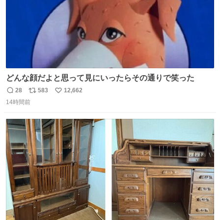
どんな顔だよと思って見にいったらその通りで笑った
28
583
12,662
返
リ
い
14時間前
信
ポ
い
数
ス
ね
ト
数
数