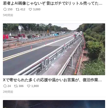
若者よAI画像じゃないぞ 昔はガチで2リットル売ってたん
やでw
150
412
3,080
返
リ
い
5時間前
信
ポ
い
数
ス
ね
ト
数
数
Xで寄せられた多くの応援や温かいお言葉が、復旧作業に
携わる社員の大きな励みとなっております。ありがとうご
24
386
1,900
返
リ
い
ざいます。 九州道
2時間前
信
ポ
い
数
ス
ね
ト
数