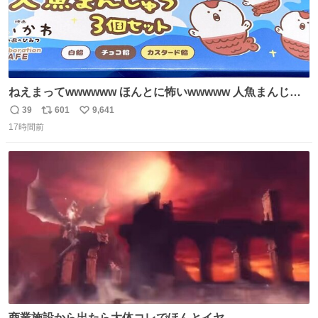
ねえまってwwwwww ほんとに怖いwwwww 人魚まんじゅ
う買ってきたから私も永遠のいのちを…ぐへへ…と思いな
39
601
9,641
返
リ
い
がら1つ食べたら 奥歯欠けたんだけど！！！！？？？ しか
17時間前
信
ポ
い
もガッツリ😭 まんじゅうだよ？？？？？？ ガリッて言っ
数
ス
ね
たから何？と思って口から出したら自分の歯wwwwww セ
ト
数
数
イレーンの呪いじゃん😭
商業施設から出たら大体コレでほんとイヤ