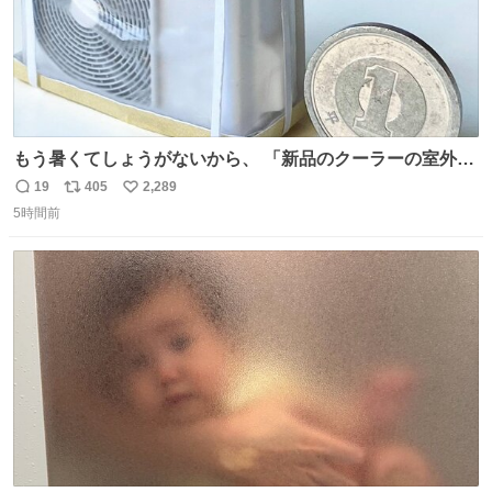
もう暑くてしょうがないから、 「新品のクーラーの室外機
のミニチュア」 でも見ていってよ
19
405
2,289
返
リ
い
5時間前
信
ポ
い
数
ス
ね
ト
数
数