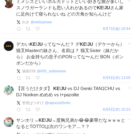
ミメシスといいポルカドットといい好きな曲が多いし
スノウガーランドも思い入れがあるので
KE
!
JU
さん家
に足向けて寝られないね どの方角か知らんけど
れき
@
rekizansan
8月7日(金) 10:44
デカい
KE
!
JU
ってな〜んだ？ デ
KE
!
JU
（デケーから）
猫叉Masterの妹さん、名前は？ 猫叉Sister（妹だか
ら） お金持ちの息子のPONってな〜んだ BON（ボン
ボンだから）
偽装539
@
005_submarine
8月6日(木) 13:05
【言うだけタダ】
KE
!
JU
vs DJ Genki TAN1CHU vs
DJ Noriken めめめ vs t+pazolite
壱世ばつすけ
@
rapunzelholic
8月6日(木) 10:23
サンホリ→
KE
!
JU
→度胸兄弟か😂😂豪華だなｗｗｗと
なるとTOTTOは次のワンモア…？？