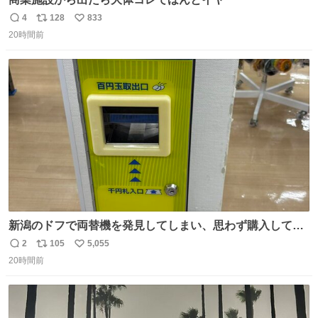
4
128
833
返
リ
い
20時間前
信
ポ
い
数
ス
ね
ト
数
数
新潟のドフで両替機を発見してしまい、思わず購入してし
まい大阪に発送するイベントが発生
2
105
5,055
返
リ
い
20時間前
信
ポ
い
数
ス
ね
ト
数
数