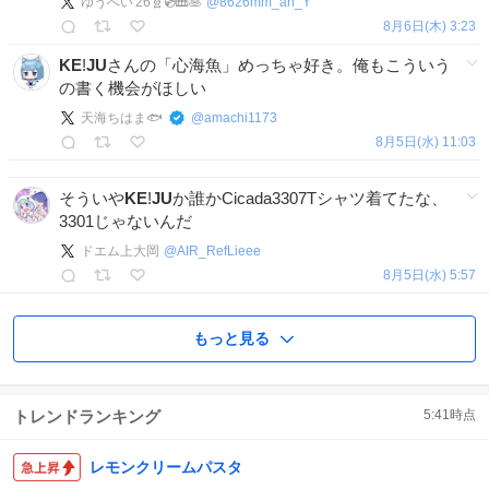
ゆうへい'26🧬💿🎹🥞
@
8626mm_an_Y
8月6日(木) 3:23
KE
!
JU
さんの「心海魚」めっちゃ好き。俺もこういう
の書く機会がほしい
天海ちはま🐟
@
amachi1173
8月5日(水) 11:03
そういや
KE
!
JU
か誰かCicada3307Tシャツ着てたな、
3301じゃないんだ
ドエム上大岡
@
AIR_RefLieee
8月5日(水) 5:57
もっと見る
トレンドランキング
5:41
時点
レモンクリームパスタ