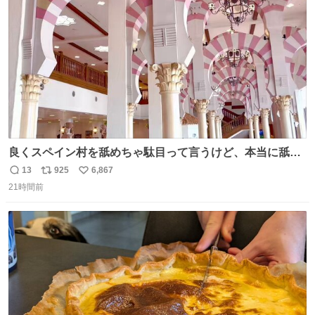
数
良くスペイン村を舐めちゃ駄目って言うけど、本当に舐め
ちゃ行けないのはスペィン村ホテル🏛🏨 だってロビーから
13
925
6,867
返
リ
い
中庭抜けるだけでこの有様🤩 ディズニーホテル泊まってる
21時間前
信
ポ
い
場所じゃない。 5年振りの志摩スペイン村パルケエスパー
数
ス
ね
ニャは益々素晴らしい場所になってる
ト
数
数