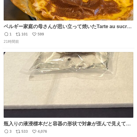
ベルギー家庭の母さんが思い立って焼いたTarte au sucre
は「砂糖のケーキ」。パイ生地に砂糖をたっぷり振りか
1
101
599
返
リ
い
け、クリームと卵の液を注いで焼くだけ。溶けた砂糖はね
21時間前
信
ポ
い
っとり甘い層になり、懐かしい味。「フランス北部とベル
数
ス
ね
ギーのだよ」というこれ、素朴な焼菓子に見えてナポレオ
ト
数
数
ン戦争の歴史があった。
瓶入りの液浸標本だと容器の形状で対象が歪んで見えてし
まうことから、なるべく歪みがない状態で観察しやすいよ
3
533
4,076
返
リ
い