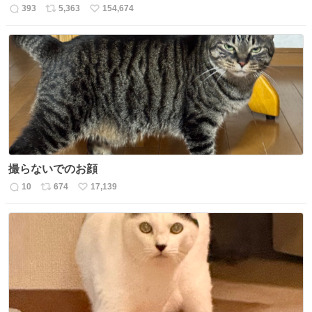
393
5,363
154,674
返
リ
い
信
ポ
い
数
ス
ね
ト
数
数
撮らないでのお顔
10
674
17,139
返
リ
い
信
ポ
い
数
ス
ね
ト
数
数