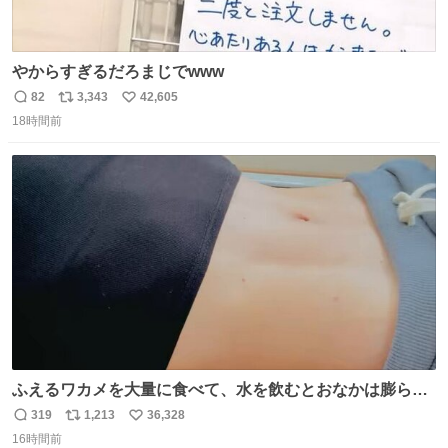
やからすぎるだろまじでwww
82
3,343
42,605
返
リ
い
18時間前
信
ポ
い
数
ス
ね
ト
数
数
ふえるワカメを大量に食べて、水を飲むとおなかは膨ら
む・・・・！？ ⚠️よい子は絶対マネしないでね⚠️ #夏休み
319
1,213
36,328
返
リ
い
の自由研究
16時間前
信
ポ
い