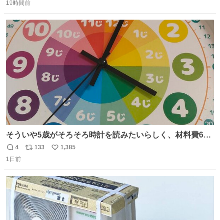
うにこのような形で保存していると前に科博の先生から教
19時間前
信
ポ
い
えてもらった #国立科学博物館
数
ス
ね
ト
数
数
そういや5歳がそろそろ時計を読みたいらしく、材料費600
円で作れる知育時計作ってみた！ めっちゃ簡単！ ありがと
4
133
1,385
返
リ
い
う先人！
1日前
信
ポ
い
数
ス
ね
ト
数
数