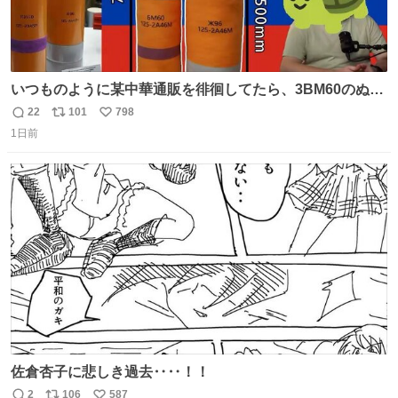
いつものように某中華通販を徘徊してたら、3BM60のぬい
ぐるみを発見してしまった…。
22
101
798
返
リ
い
1日前
信
ポ
い
数
ス
ね
ト
数
数
佐倉杏子に悲しき過去‥‥！！
2
106
587