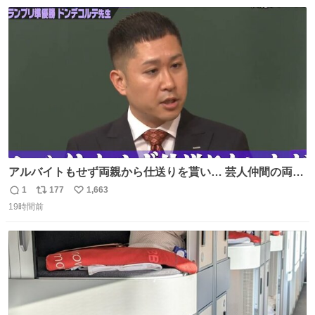
数
ス
ね
着した車両が発見されました。 今でも残っていること自体
ト
数
数
が奇跡です……。
アルバイトもせず両親から仕送りを貰い… 芸人仲間の両親
のスネまでかじる!? ドンデコルテ銀次⚡️ 無料見逃し配信は
1
177
1,663
返
リ
い
こちらから ▶︎abema.go.link/gBLVb ◤しくじり先生
19時間前
信
ポ
い
ABEMAにて毎週最新話無料配信中◢ @10000nabe
数
ス
ね
@akmllube0617
ト
数
数