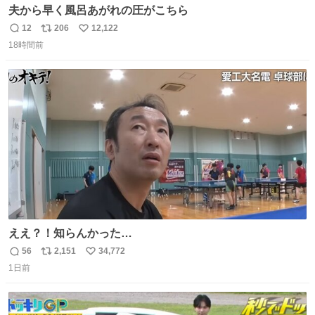
夫から早く風呂あがれの圧がこちら
12
206
12,122
返
リ
い
18時間前
信
ポ
い
数
ス
ね
ト
数
数
ええ？！知らんかった…
56
2,151
34,772
返
リ
い
1日前
信
ポ
い
数
ス
ね
ト
数