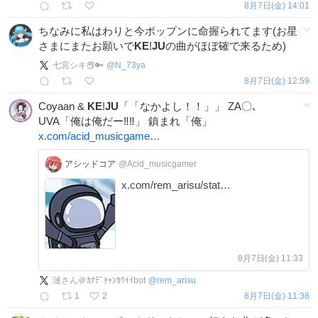
8月7日(金) 14:01
ちなみに私はわりと今ポップンに命握られてます(お星
さまにまたお願いで
KE
!
JU
の曲がほぼ確で来るため)
七宮シキ📕🔑
@
N_73ya
8月7日(金) 12:59
Coyaan &
KE
!
JU
「「なかよし！！」」 ZA〇､
UVA「俺は俺だー‼️‼️」 鎮まれ「俺」
x.com/acid_musicgame…
アシッドコア
@Acid_musicgamer
x.com/rem_arisu/stat…
8月7日(金) 11:33
漣さん＠ｶﾅﾃﾞﾁｬﾝｶﾜｲｲbot
@
rem_arisu
1
2
8月7日(金) 11:38