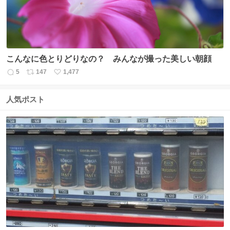
こんなに色とりどりなの？ みんなが撮った美しい朝顔
5
147
1,477
返
リ
い
信
ポ
い
数
ス
ね
人気ポスト
ト
数
数