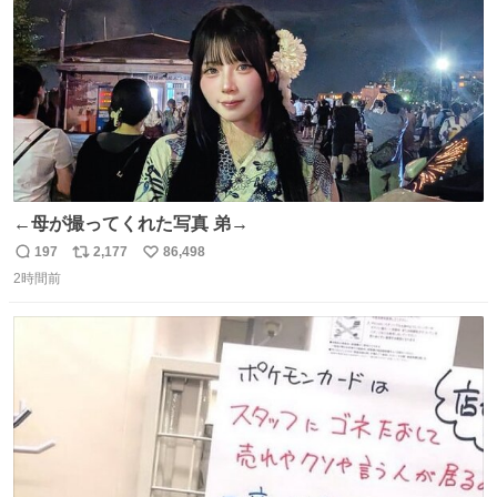
数
←母が撮ってくれた写真 弟→
197
2,177
86,498
返
リ
い
2時間前
信
ポ
い
数
ス
ね
ト
数
数