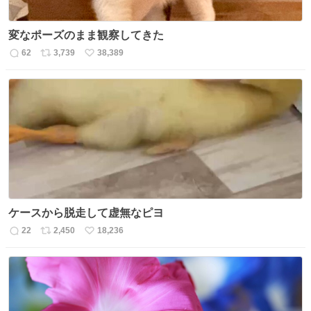
変なポーズのまま観察してきた
62
3,739
38,389
返
リ
い
信
ポ
い
数
ス
ね
ト
数
数
ケースから脱走して虚無なピヨ
22
2,450
18,236
返
リ
い
信
ポ
い
数
ス
ね
ト
数
数