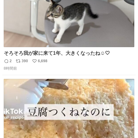
そろそろ我が家に来て1年、大きくなったね☺️🤍
2
390
6,698
返
リ
い
8時間前
信
ポ
い
数
ス
ね
ト
数
数