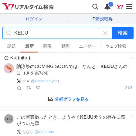
i
ログイン
ID新規取得
検索
キ
ー
話題
最新
画像
動画
ユーザー
ウェブ検索
ワ
ベストポスト
ー
ド
納涼祭のCOMING SOONでは、なんと、
KE
!
JU
さんの
を
曲コメを実写化
消
🦐🔥
@
kiminoinaiyoru_
す
2:04
分析グラフを見る
この写真撮ったとき、ようやく
KE
!
JU
犬？の存在に気
がついた😇
ななし
@
mnmrnns