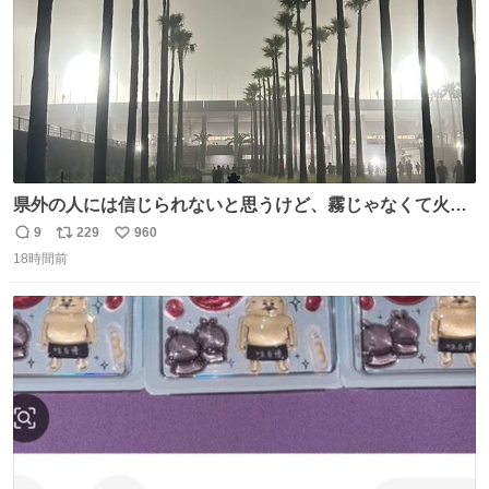
県外の人には信じられないと思うけど、霧じゃなくて火山
灰です🌋 #桜島
9
229
960
返
リ
い
18時間前
信
ポ
い
数
ス
ね
ト
数
数