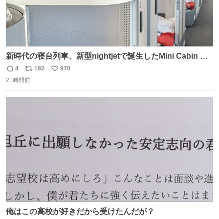
新時代の寝台列車、新型nightjetで誕生したMini Cabin ま
さに走るカプセルホテルといった感じで、一人旅で利用す
4
192
970
返
リ
い
るのにはちょうどいい設備。 他の人も言ってましたが、サ
21時間前
信
ポ
い
ンライズの後継に欲しい…
数
ス
ね
ト
数
数
俺はこの高校が好きだから受けたんだが？