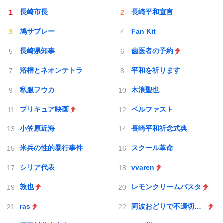
長崎市長
長崎平和宣言
鳩サブレー
Fan Kit
長崎県知事
歯医者の予約
浴槽とネオンテトラ
平和を祈ります
私服フウカ
木浪聖也
プリキュア映画
ベルファスト
小笠原近海
長崎平和祈念式典
米兵の性的暴行事件
スクール革命
シリア代表
vvaren
敦也
レモンクリームパスタ
ras
阿波おどりで不適切な動画