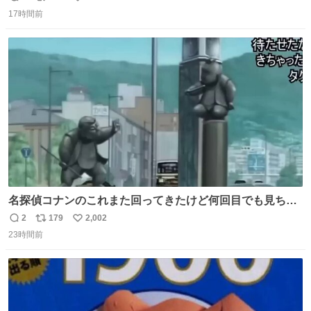
返
リ
い
17時間前
信
ポ
い
数
ス
ね
ト
数
数
名探偵コナンのこれまた回ってきたけど何回目でも見ちゃ
う魔力あるのよな
2
179
2,002
返
リ
い
23時間前
信
ポ
い
数
ス
ね
ト
数
数