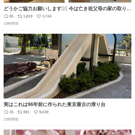
どうかご協力お願いします🙇‍♂️ 今は亡き祖父母の家の取り壊
しが決まり、どうしても処分して欲しくない食器棚と机の
65
1,819
3,744
返
リ
い
引き取り手を探しております この2つは私の祖母が当初一
18時間前
信
ポ
い
目惚れで購入したもので、祖母はc型肝炎で58歳という若
数
ス
ね
さで亡くなりましたが、この家具達をとても大切にしてお
ト
数
数
りました 続く↓
実はこれは96年前に作られた東京最古の滑り台
35
991
9,639
返
リ
い
18時間前
信
ポ
い
数
ス
ね
ト
数