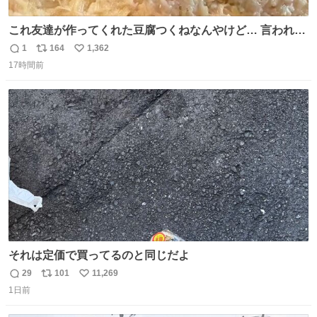
これ友達が作ってくれた豆腐つくねなんやけど… 言われる
まで豆腐って気づかなかった🤣✨ふわふわで食べ応えある
1
164
1,362
返
リ
い
し普通につくねより好きかもしれん🥹🤍 ダイエット中でも
17時間前
信
ポ
い
罪悪感なく食べられるの最高👇
数
ス
ね
ト
数
数
それは定価で買ってるのと同じだよ
29
101
11,269
返
リ
い
1日前
信
ポ
い
数
ス
ね