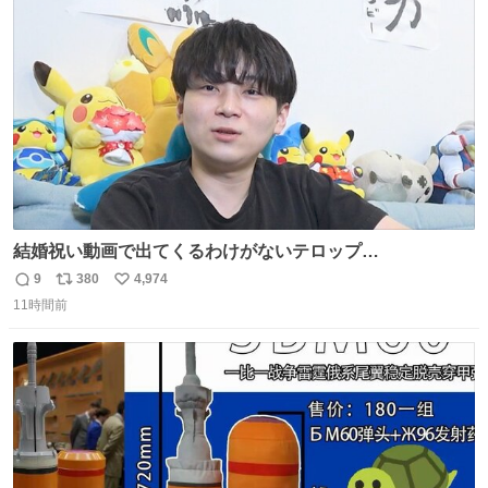
ト
数
数
結婚祝い動画で出てくるわけがないテロップ
youtu.be/4pJ7U22AYtw
9
380
4,974
返
リ
い
11時間前
信
ポ
い
数
ス
ね
ト
数
数