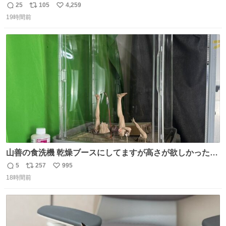
25
105
4,259
返
リ
い
19時間前
信
ポ
い
数
ス
ね
ト
数
数
山善の食洗機 乾燥ブースにしてますが高さが欲しかったの
でコレクションケースを置くだけのツルセコ改造 扉が手前
5
257
995
返
リ
い
に開き天井の温度もしっかり上がるのでかなり使いやすく
18時間前
信
ポ
い
なりました😎
数
ス
ね
ト
数
数