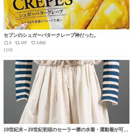
セブンのシュガーバタークレープ神だった。
2
107
2,652
返
リ
い
1日前
信
ポ
い
数
ス
ね
ト
数
数
19世紀末～20世紀初頭のセーラー襟の水着・運動着が可可