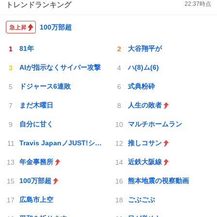
トレンドランキング
22:37
時点
100万部超
81年
大谷翔平が
AIが指示なくサイバー攻撃
ハ(8)ム(6)
ドジャース6連敗
式典粉砕
まだ木曜日
人生の敗者
自分に甘く
マルチホームラン
Travis JapanノJUST!シン日本遺産
推しコサン
年金事務所
近鉄大阪線
100万部超
熊本地震の視察動画
広島市上空
ごぶごぶ