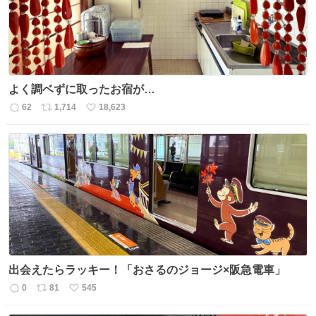
よく調ベずに取ったお宿が…
62
1,714
18,623
返
リ
い
信
ポ
い
数
ス
ね
ト
数
数
出会えたらラッキー！「おさるのジョージ×阪急電車」
0
81
545
返
リ
い
信
ポ
い