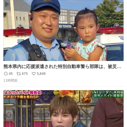
ト
数
数
熊本県内に応援派遣された特別自動車警ら部隊は、被災場
所のみならず、避難所も回りながらパトロールを行ってい
45
675
5,849
返
リ
い
ます。写真は、京都府警察の特別自動車警ら部隊が、上益
11時間前
信
ポ
い
城郡御船町内で避難している方々と交流している様子で
数
ス
ね
す。 #令和８年熊本地震 #京都府警察
ト
数
数