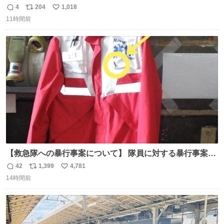
愛くて100年以上前とは思えないデザイン。当時女性や子
4
204
1,018
返
リ
い
どものファッションにマリンルックが取り入れられるよう
11時間前
信
ポ
い
になり、その後、通学服や運動着、水着にも広がっていっ
数
ス
ね
たそう。紫外線が気になる現代なら、ラッシュガード感覚
ト
数
数
で着られそうですね。
【救急隊への暴行事案について】 隊員に対する暴行事案
が、令和7年度の6件に対し、令和8年度は現在既に4件発生
42
1,399
4,781
返
リ
い
しています。 特に、この4日間で救急隊員に対する暴行事
14時間前
信
ポ
い
案が立て続けに2件発生しています。 このような行為に対
数
ス
ね
して隊員の安全を守るために、法的措置も辞さず毅然と対
ト
数
数
応していきます。