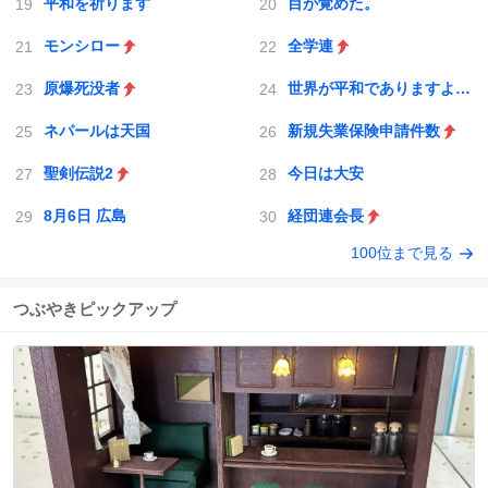
平和を祈ります
目が覚めた。
モンシロー
全学連
原爆死没者
世界が平和でありますように
ネパールは天国
新規失業保険申請件数
聖剣伝説2
今日は大安
8月6日 広島
経団連会長
100位まで見る
つぶやきピックアップ