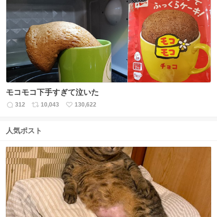
数
ス
ね
ト
数
数
モコモコ下手すぎて泣いた
312
10,043
130,622
返
リ
い
信
ポ
い
数
ス
ね
人気ポスト
ト
数
数