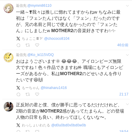
返信先:
@
mymm86110
一緒～❣️我々は推しに惚れてますからねw ちなみに最
初は「フェンたん｣ではなく「フェン」だったのです
が、兄の名前と同じで使えなかったので「フェンた
ん」にしましたw
MOTHER2
の音楽好きですわ✨✨
ちょここ🍫🏹
@
chococo8104
46分前
返信先:
@
Ko_ki115VDQ
おはようございます🌞 😂😂😂、アイロンビーズ無限
大ですね！色々作品できますね🤟 職場にもアイロンビ
ーズがあるから、私は
MOTHER2
のどせいさんを作り
たいです😆🙌
もーちゃん
@
hinaharu1416
21:17
正反対の君と僕、僕が勝手に思ってるだけだけれど、
2期の音楽が
MOTHER2
感があってたまらん。どの登場
人物の日常も良い、終わってほしくないな〜。
わっしょいわたる
@
d0u0bd0v0bd0w0b
19:54