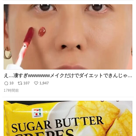
数
ス
ね
ト
数
数
え…凄すぎwwwwwwメイクだけでダイエットできんじゃん
😭
10
107
1,947
返
リ
い
17時間前
信
ポ
い
数
ス
ね
ト
数
数