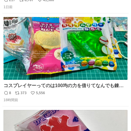
返
リ
い
1日前
信
ポ
い
数
ス
ね
ト
数
数
コスプレイヤーってのは100均の力を借りてなんでも錬成
できるんですよねビフォーアフター
8
373
5,556
返
リ
い
18時間前
信
ポ
い
数
ス
ね
ト
数
数