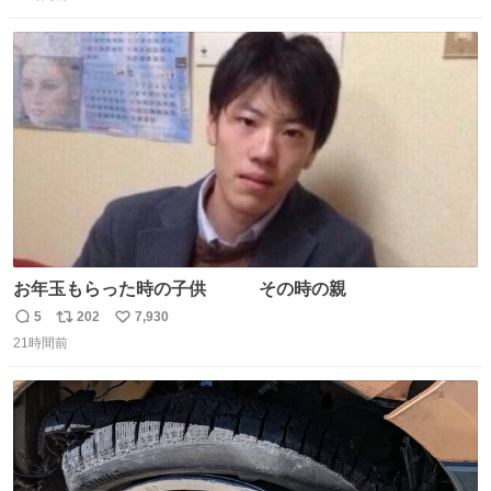
信
ポ
い
数
ス
ね
ト
数
数
お年玉もらった時の子供 その時の親
5
202
7,930
返
リ
い
21時間前
信
ポ
い
数
ス
ね
ト
数
数