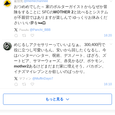
返信先:
@
memechannee
おつめめでした～ 家のポルターガイストからなぜか冒
険をすることに SFCの
MOTHER
2
と比べるとシステム
が不親切ではありますが楽しんで ゆっくりお休みくだ
さい いい夢を🛏🦁
𝓟𝓪𝓷𝓬𝓱𝓲
@
Panchi_BBB
16:20
めじるしアクセサリーっていいよなぁ。 300,400円で
役に立つし可愛いもん。安いから回したくなるし。今
はハンターハンター、呪術、デスノート、ぼざろ、ズ
ートピア、サマーウォーズ、赤見かるび、ポケモン、
mother2
あるけどまだまだ家に増えそう。バカボン、
イナズマイレブンとか欲しいのばっかり。
マフィン
@
MuffinDayo7
16:10
もっと見る