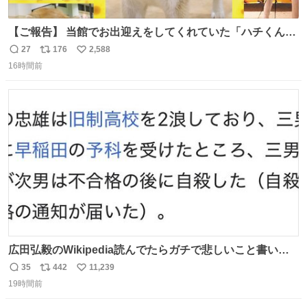
【ご報告】 当館でお出迎えをしてくれていた「ハチくん」
が8月1日に 虹の橋を渡りました🌈 たくさんの幸せを運
27
176
2,588
返
リ
い
び、たくさんのおやつを食べて、たくさん愛されたハチく
16時間前
信
ポ
い
んありがとう ハチくん大好きだよ 秋田犬の里 スタッフ一
数
ス
ね
同より 愛を込めて #秋田犬の里 #akitainu #akita #ハチくん
ト
数
数
大好き
広田弘毅のWikipedia読んでたらガチで悲しいこと書いて
あって辛い
35
442
11,239
返
リ
い
19時間前
信
ポ
い
数
ス
ね