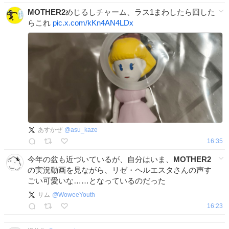
MOTHER2
めじるしチャーム、ラス1まわしたら回した
らこれ
pic.x.com/kKn4AN4LDx
あすかぜ
@
asu_kaze
16:35
今年の盆も近づいているが、自分はいま、
MOTHER2
の実況動画を見ながら、リゼ・ヘルエスタさんの声す
ごい可愛いな……となっているのだった
サム
@
WoweeYouth
16:23