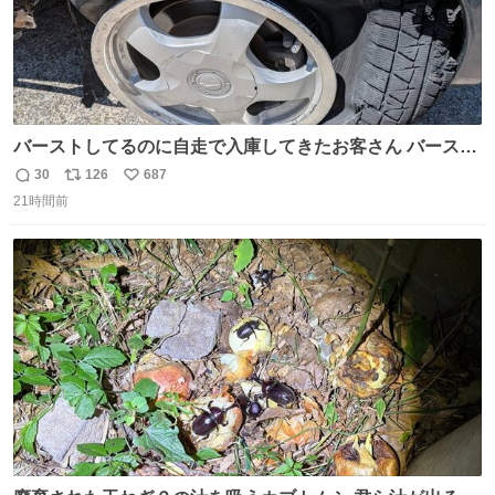
バーストしてるのに自走で入庫してきたお客さん バースト
したならその場で動かないで助け呼んで下さい😰 保険にロ
30
126
687
返
リ
い
ードサービス付いてて金銭負担も無いんですから これで走
21時間前
信
ポ
い
ると、壊さなくていい所まで壊しちゃいますから 実際、外
数
ス
ね
装ダメージ、ABSセンサ断線、ブレーキホースも傷入っち
ト
数
数
ゃってます…