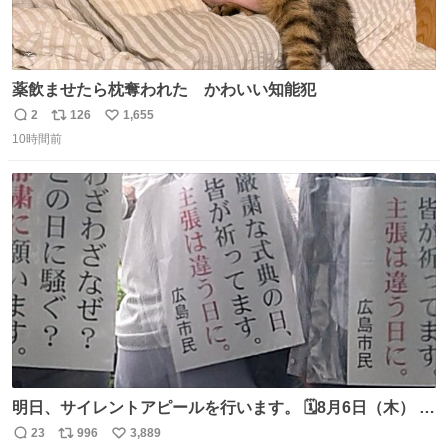
薬飲ませたら枕奪われた かわいい知能犯
2
126
1,655
返
リ
い
10時間前
信
ポ
い
数
ス
ね
ト
数
数
明日、サイレントアピールを行います。 🗓️8月6日（木） ⏰
[時間]7：45 集合 📍[場所]元安橋本通(東)側、観光船乗り場
23
996
3,889
返
リ
い