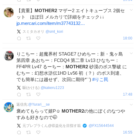
【貴重】
MOTHER2
マザー2 エイトキューブス 2個セ
ット ほぼ日 メルカリで詳細をチェック↓↓
jp.mercari.com/item/m37743132…
スミタカオリ
@
smt_kori
18:00
りこちー：超魔界村 STAGE7 ひめちー：新・鬼ヶ島
第四章 あおちー：FCDQ4 第二章 Lv13 ひなちー：
FF4PR Lv47 るーちー：
MOTHER2
砂漠のボス撃破 に
むちー：幻想水滸伝1HD Lv56 初（？）のボス到達、
でも簡単には越せず、次回に期待*' ')
#
りこ民
駆(かける)
@
kakeru1223
17:48
返信先:
@
Yurari__se
褒めてもらって嬉P☺️
MOTHER2
の他にぼくのなつや
すみも好きなので🤭
元プレプラくん@収益化を目指す垢
@
FX15644544
16:55