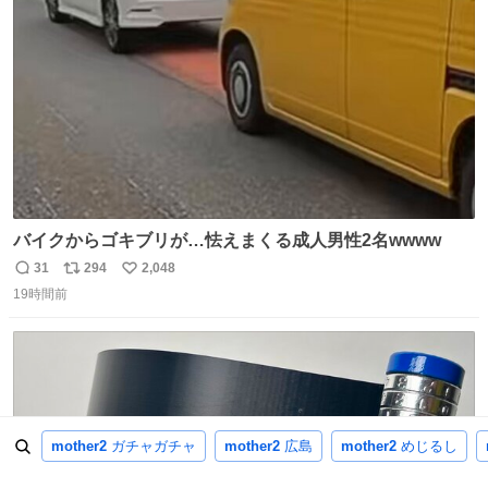
ト
数
数
バイクからゴキブリが…怯えまくる成人男性2名wwww
31
294
2,048
返
リ
い
19時間前
信
ポ
い
数
ス
ね
ト
数
数
mother2
ガチャガチャ
mother2
広島
mother2
めじるし