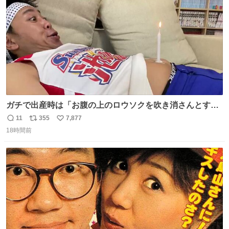
数
みがえります。
ガチで出産時は「お腹の上のロウソクを吹き消さんとする
サンシャイン池崎」だったし、お産後の股裂け状態でのト
11
355
7,877
返
リ
い
イレは「とにかく明るい安村の体勢」が1番楽
18時間前
信
ポ
い
数
ス
ね
ト
数
数