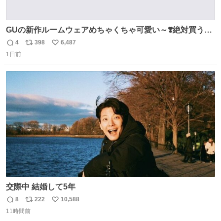
GUの新作ルームウェアめちゃくちゃ可愛い～❣️絶対買うぞ
🪿🤍 9月下旬発売🪄
4
398
6,487
返
リ
い
1日前
信
ポ
い
数
ス
ね
ト
数
数
交際中 結婚して5年
8
222
10,588
返
リ
い
11時間前
信
ポ
い