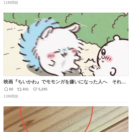
前ベンチ周辺 声は上げません。ただ、静かに立ちます。お
11時間前
信
ポ
い
近くの方、ぜひ。
数
ス
ね
ト
数
数
映画『ちいかわ』でモモンガを嫌いになった人へ それで
も愛される理由と可能性 kai-you.net/article/96186 『映画
60
841
5,295
返
リ
い
ちいかわ 人魚の島のひみつ』を3回観て、原作も追ってい
13時間前
信
ポ
い
る筆者が、モモンガの名誉回復を試みようとする記事で
数
ス
ね
す。ちいかわ初心者向けです🖊
ト
数
数