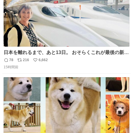
日本を離れるまで、あと13日。 おそらくこれが最後の新幹
線。駅弁には、お気に入りのうな重を。 残念ながら、富士
78
216
6,662
返
リ
い
山は今回も雲の中でした（やっぱり！）。 #私の好きな日
15時間前
信
ポ
い
本
数
ス
ね
ト
数
数