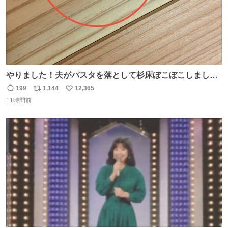
やりました！夫がパスタを落として杉床ぼこぼこしまし
た！よかったーーー！ファーストぼこぼこ自分じゃなく
199
1,144
12,365
返
リ
い
て！これで第二波いつでもいけます！！！✌️いやーほっと
11時間前
信
ポ
い
した！ 杉床を採用しようとしている方々へ忠告です。杉床
数
ス
ね
は乾燥パスタに負けます。豆腐くらいやわやわです。
ト
数
数