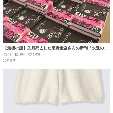
【最後の謎】先月死去した東野圭吾さんの新刊「永遠の記
憶」発売 代表作「ガリレオ」シリーズ最新作
43
194
1,039
返
リ
い
news.livedoor.com/article/detail… 68歳で亡くなった作家
10時間前
信
ポ
い
の東野圭吾さんの新刊が発売された。5日は発売されたば
数
ス
ね
かりの新刊も加わり、多くのファンが足を運んでいた。
ト
数
数