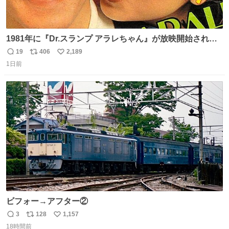
1981年に『Dr.スランプ アラレちゃん』が放映開始された
直後の鳥山明さんと、小山茉美さんです。
19
406
2,189
返
リ
い
1日前
信
ポ
い
数
ス
ね
ト
数
数
ビフォー→アフター②
3
128
1,157
返
リ
い
18時間前