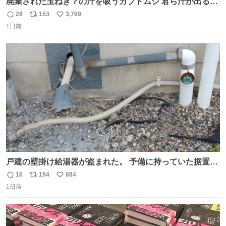
廃棄された玉ねぎ？の汁を吸うカブトムシ 君ら汁が出る植
物ならなんでもいいのかよ… まあ害虫だよねこりゃ 他には
28
153
3,769
返
リ
い
カナブンや黒ゴキが来ていた
1日前
信
ポ
い
数
ス
ね
ト
数
数
戸建の壁掛け給湯器が盗まれた。 予備に持っていた据置給
湯器があったのでガスやさんに設置してもらった。 工事費
16
194
884
返
リ
い
9万円。 痛い出費。 防犯カメラ設置した。 物騒な時代にな
1日前
信
ポ
い
ったな。 昔は給湯器盗むとか聞いたことなかったな。
数
ス
ね
ト
数
数