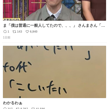
ま「僕は普通に一般人してたので、、、」 さんまさん「チ
ンパンジー⁉️」 しぬwwwwwwwwwwwwwwwwwwwww
1
143
6,940
返
リ
い
1日前
信
ポ
い
数
ス
ね
ト
数
数
わかるわぁ
217
8,767
41,586