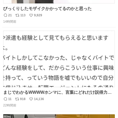
びっくりしたモザイクかかってるのかと思った
21
113
9,929
返
リ
い
14時間前
信
ポ
い
数
ス
ね
ト
数
数
まじでわかるWWWWホンマに、言葉にどれだけ説得力を
持たせるかだし、自分でそれが本当だと信じないと相手も
11
918
14,136
返
リ
い
騙せられん 私なんか就活中に存在しない記憶作り出してた
22時間前
信
ポ
い
WWWW
数
ス
ね