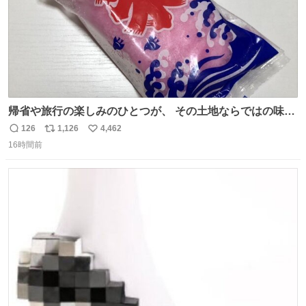
帰省や旅行の楽しみのひとつが、 その土地ならではの味。
この夏、みなさんのおすすめのご当地アイスはあります
126
1,126
4,462
返
リ
い
か？ 九州の夏といえば、これ！ 地元の定番でも、旅先で出
16時間前
信
ポ
い
会ったお気に入りでも、ぜひ教えてください🍨
数
ス
ね
ト
数
数