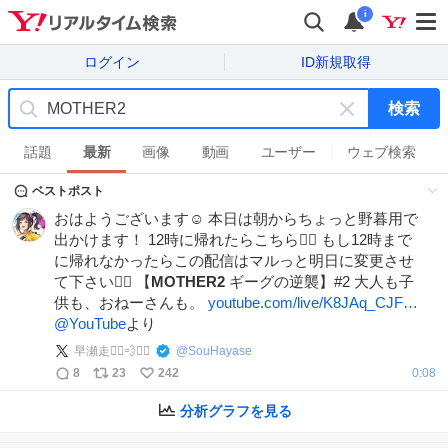
i
ログイン
ID新規取得
検索
キ
ー
話題
最新
画像
動画
ユーザー
ウェブ検索
ワ
ベストポスト
ー
ド
おはようございます☺️ 本日は朝からちょっと野暮用で
を
出かけます！ 12時に帰れたらこちら💁‍♀️ もし12時まで
消
に帰れなかったらこの配信はマルっと明日に変更させ
す
て下さい🙇‍♀️ 【
MOTHER2
ギーグの逆襲】#2 大人も子
供も、おねーさんも。
youtube.com/live/K8JAq_CJF…
@YouTube
より
早瀬走🏃‍♀️💨🚴‍♀️
@
SouHayase
8
23
242
0:08
分析グラフを見る