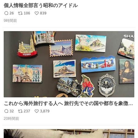
個人情報全部言う昭和のアイドル
26
106
839
返
リ
い
9時間前
信
ポ
い
数
ス
ね
ト
数
数
これから海外旅行する人へ 旅行先でその国や都市を象徴す
る マグネットを買って欲しい。 僕は交換留学してた1年間
32
237
3,879
返
リ
い
で20カ国回ったけど、旅行先で必ずマグネットを買い、今
20時間前
信
ポ
い
は家の冷蔵庫に貼ってる。 交換留学が終わって1年経つけ
数
ス
ね
どそれぞれのマグネットを見る度に旅の思い出が鮮明によ
ト
数