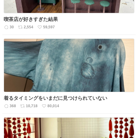
喫茶店が好きすぎた結果
30
2,554
59,597
返
リ
い
信
ポ
い
数
ス
ね
ト
数
数
着るタイミングをいまだに見つけられていない
368
10,718
80,014
返
リ
い
信
ポ
い
数
ス
ね
ト
数
数