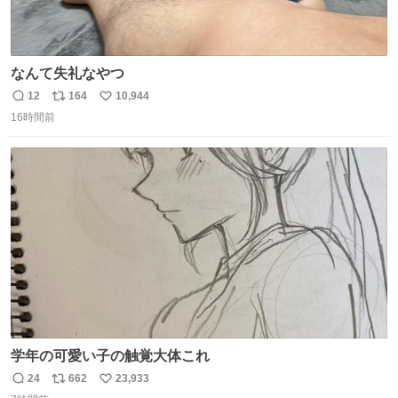
なんて失礼なやつ
12
164
10,944
返
リ
い
16時間前
信
ポ
い
数
ス
ね
ト
数
数
学年の可愛い子の触覚大体これ
24
662
23,933
返
リ
い