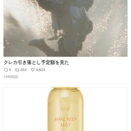
数
クレカ引き落とし予定額を見た
5
453
4,924
返
リ
い
14時間前
信
ポ
い
数
ス
ね
ト
数
数