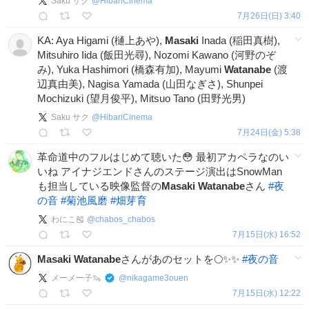
Saku サク
@
HibariCinema
7月26日(日) 3:40
KA: Aya Higami (樋上あや),
Masaki
Inada (稲田真樹),
Mitsuhiro Iida (飯田光尋), Nozomi Kawano (河野のぞ
み), Yuka Hashimori (橋森有加), Mayumi
Watanabe
(渡
辺真由美), Nagisa Yamada (山田なぎさ), Shunpei
Mochizuki (望月俊平), Mitsuo Tano (田野光男)
Saku サク
@
HibariCinema
7月24日(金) 5:38
革命道中のフルはじめて聴いた😳 最初アカペラなのい
いね アイナジエンドさんのステージ演出はSnowMan
も担当している映像監督の
Masaki
Watanabe
さん
#
夜
の音
#
菊池風磨
#
畑芽育
わにこ🎽
@
chabos_chabos
7月15日(水) 16:52
Masaki
Watanabe
さんがあのセットを🌕✨✨
#
夜の音
メーメー子🦦
@
nikagame3ouen
7月15日(水) 12:22