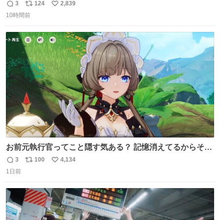
3
124
2,839
返
リ
い
10時間前
信
ポ
い
数
ス
ね
ト
数
数
お前元執行官ってこと隠す気ある？ 記憶消えてるからそん
な考えに至らないだろうけどさ…
3
100
4,134
返
リ
い
1日前
信
ポ
い
数
ス
ね
ト
数
数