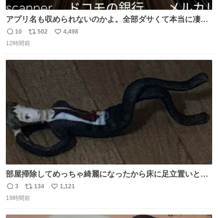
アプリ名も収められないのかよ。全部ダサくて本当に凄
い。 https://t.co/LemyLGyVkR
10
502
4,498
返
リ
い
12時間前
信
ポ
い
数
ス
ね
ト
数
数
部屋掃除してめっちゃ綺麗になったから床に足立置いとい
たら家族にまだゴミ残ってるよって言われて神
3
134
1,121
返
リ
い
19時間前
信
ポ
い
数
ス
ね