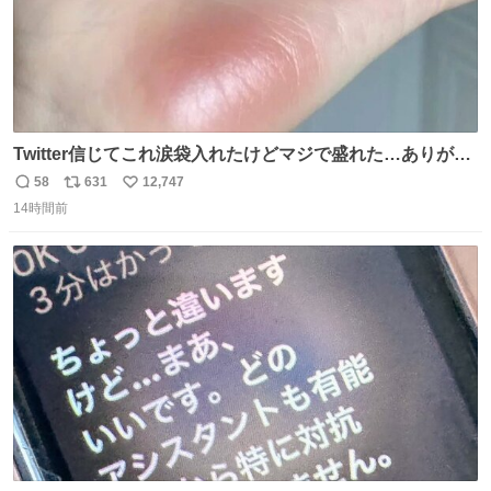
Twitter信じてこれ涙袋入れたけどマジで盛れた…ありがと
う…
58
631
12,747
返
リ
い
14時間前
信
ポ
い
数
ス
ね
ト
数
数