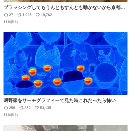
ブラッシングしてもうんともすんとも動かないから京都の
寺にある庭みたいになってる
27
1,925
19,762
返
リ
い
11時間前
信
ポ
い
数
ス
ね
ト
数
数
磯野家をサーモグラフィーで見た時これだったら怖い
256
850
53,135
返
リ
い
11時間前
信
ポ
い
数
ス
ね
ト
数