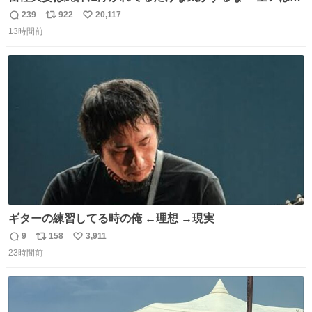
こに自分の市場価値的なものを上乗せするので、 すっぴん
239
922
20,117
返
リ
い
＆寝起きのボサボサ頭でも「今日も可愛いね」が止まらな
13時間前
信
ポ
い
い。放っておくと永遠に髪撫でてきて作業進まない()
数
ス
ね
156cm40kg、年中日焼け止めとお友達の私より綺麗な手や
ト
数
数
めてもろて とか言う
ギターの練習してる時の俺 ←理想 →現実
9
158
3,911
返
リ
い
23時間前
信
ポ
い
数
ス
ね
ト
数
数