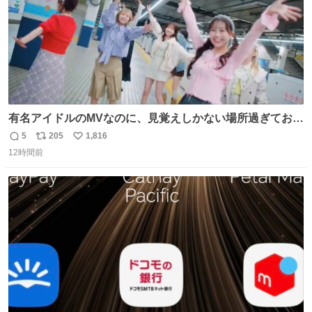
有名アイドルのMVなのに、見覚えしかない場所過ぎておも
ろいな
5
205
1,816
返
リ
い
12時間前
信
ポ
い
数
ス
ね
ト
数
数