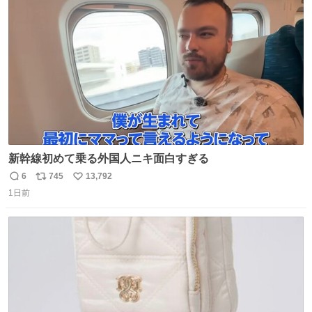
ト
数
数
新幹線初めて乗る外国人ニキ面白すぎる
6
745
13,792
返
リ
い
1日前
信
ポ
い
数
ス
ね
ト
数
数