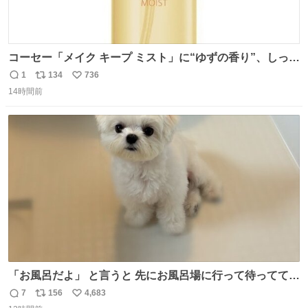
コーセー「メイク キープ ミスト」に“ゆずの香り”、しっと
りツヤ肌叶う保湿タイプ - fashion-press.net/news/148945
1
134
736
返
リ
い
14時間前
信
ポ
い
数
ス
ね
ト
数
数
「お風呂だよ」 と言うと 先にお風呂場に行って待っててく
れる 賢いライス
7
156
4,683
返
リ
い