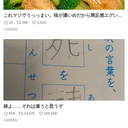
これマジでうっっまい。味が濃いめだから満足感エグいし
1週間で3キロ痩せた😭
10
200
2,414
返
リ
い
12時間前
信
ポ
い
数
ス
ね
ト
数
数
娘よ……それは違うと思うぞ
819
14,535
155,168
返
リ
い
14時間前
信
ポ
い