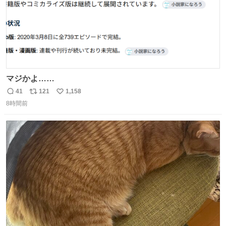
マジかよ……
41
121
1,158
返
リ
い
8時間前
信
ポ
い
数
ス
ね
ト
数
数