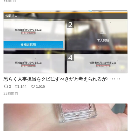
7時間前
信
ポ
い
数
ス
ね
ト
数
数
恐らく人事担当をクビにすべきだと考えられるが‥‥‥
2
144
1,515
返
リ
い
22時間前
信
ポ
い
数
ス
ね
ト
数
数