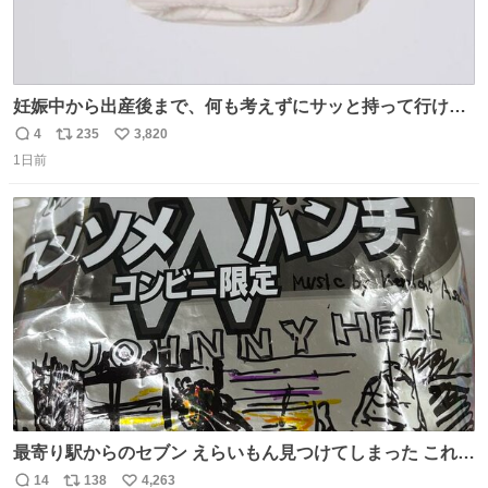
妊娠中から出産後まで、何も考えずにサッと持って行ける
ようなショルダーバッグが欲しいな〜と思っていたのだけ
4
235
3,820
返
リ
い
ど snidelでめちゃくちゃピッタリなものを見つけたので買
1日前
信
ポ
い
った！✨ スマホと小物とペットボトルが入るの最高すぎる
数
ス
ね
🥹 しかもスマホ入れ独立してるしファスナーない！地味に
ト
数
数
嬉しいやつ！！！
最寄り駅からのセブン えらいもん見つけてしまった これ売
ってくれへんかな… #浅井健一 #ポテチ #ロックの名盤
14
138
4,263