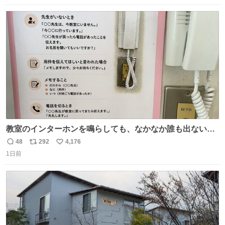
ストに売ってるぞ。ドライシャンプーって書いてあるけど
数
ス
ね
汗拭きシートみたいなもの。耳裏襟足首筋がんがん拭いて
ト
数
数
汗臭不安を解消。
教室のインターホンを鳴らしても、なかなか誰も出ないこ
とがあります…。 もしかすると「電話の出方」に困ってい
48
292
4,176
返
リ
い
るのかもしれません。 そこで「何を話せばいいか」が見え
1日前
信
ポ
い
る手引きを用意して、安心して電話に出られるようにしま
数
ス
ね
す。 インターホンの応対も大切なコミュニケーションの学
ト
数
数
びです。