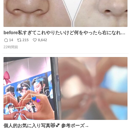
before私すぎてこれやりたいけど何をやったら右になれる
の
14
215
8,642
返
リ
い
22時間前
信
ポ
い
数
ス
ね
ト
数
数
個人的お気に入り写真😻💕 参考ポーズ→