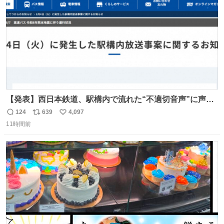
【発表】西日本鉄道、駅構内で流れた“不適切音声”に声明
「被害届も検討」 news.livedoor.com/article/detail… 4日
124
639
4,097
返
リ
い
に西鉄福岡（天神）駅および薬院駅で発生した駅構内放送
11時間前
信
ポ
い
事案について声明を公表した。「第三者によって駅構内放
数
ス
ね
送設備に外部から不正に音声が流された可能性も含めて確
ト
数
数
認を実施」と説明した。