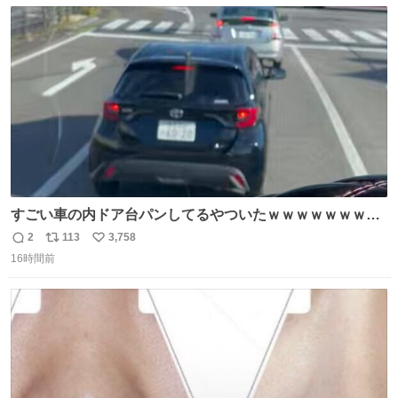
数
ス
ね
ト
数
数
すごい車の内ドア台パンしてるやついたｗｗｗｗｗｗｗｗ
ｗｗｗｗｗｗ
2
113
3,758
返
リ
い
16時間前
信
ポ
い
数
ス
ね
ト
数
数