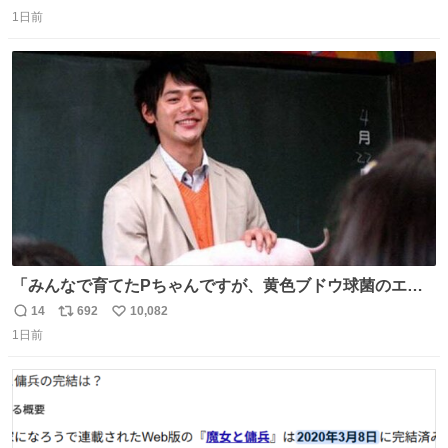
返
リ
い
1日前
信
ポ
い
数
ス
ね
ト
数
数
「みんなで育てたPちゃんですが、黄色ブドウ球菌のエン
テロトキシン（耐熱性毒素）が検出されたので、議論する
14
692
10,082
返
リ
い
までもなく処分が決まりました」
1日前
信
ポ
い
数
ス
ね
ト
数
数