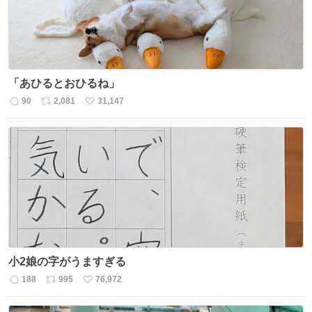
「あひるとおひるね」
90
2,081
31,147
返
リ
い
信
ポ
い
数
ス
ね
ト
数
数
小2娘の字がうますぎる
188
995
76,972
返
リ
い
信
ポ
い