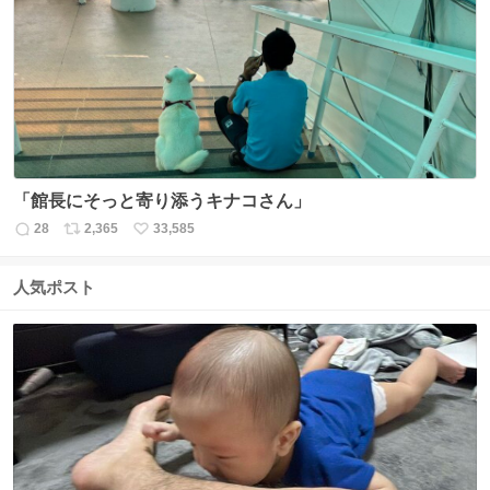
数
ス
ね
ト
数
数
「館長にそっと寄り添うキナコさん」
28
2,365
33,585
返
リ
い
信
ポ
い
数
ス
ね
人気ポスト
ト
数
数