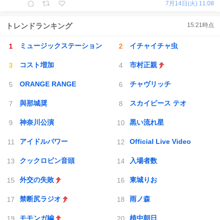
7月14日(火) 11:08
トレンドランキング
15:21
時点
ミュージックステーション
イチャイチャ虫
コスト増加
市村正親
ORANGE RANGE
チャヴリッチ
與那城奨
スカイピース テオ
神奈川公演
黒い流れ星
アイドルパワー
Official Live Video
クックロビン音頭
入場者数
外交の失敗
東城りお
禁断尻ラジオ
雨ノ森
モモンガ編
植中朝日