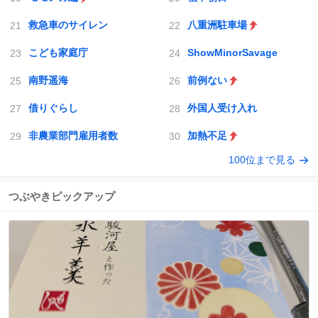
救急車のサイレン
八重洲駐車場
こども家庭庁
ShowMinorSavage
南野遥海
前例ない
借りぐらし
外国人受け入れ
非農業部門雇用者数
加熱不足
100位まで見る
つぶやきピックアップ