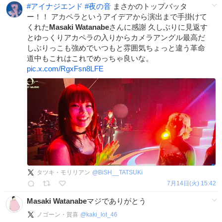
#
アイナジエンド
#
夜の音
まさかのトップバッタ
ー！！ アカペラというアイデアから演出まで手掛けて
くれた
Masaki
Watanabe
さんに感謝 久しぶりに見返す
とゆっくりアカペラの入りからカメラアングル最高だ
しぶりっこも強めでいつもと雰囲気ちょっと違う革命
道中もこれはこれでめっちゃ良いな。
pic.x.com/RgxFsn8LFE
タツキ・モリリアン
@
BiSH__TATSUKi
7月14日(火) 15:42
Masaki
Watanabe
マジでありがとう
ノゴーン・賀喜
@
kaki_lot_46