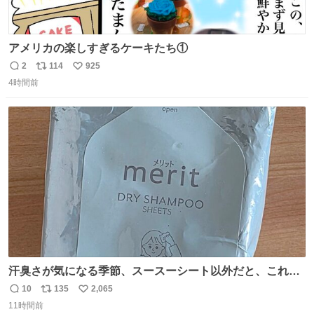
アメリカの楽しすぎるケーキたち①
2
114
925
返
リ
い
4時間前
信
ポ
い
数
ス
ね
ト
数
数
汗臭さが気になる季節、スースーシート以外だと、これが
とにかくスッキリする。2年くらい前に #生活は踊る で紹
10
135
2,065
返
リ
い
介したやつ。おじさんにもおばさんにもオススメだ。ドラ
11時間前
信
ポ
い