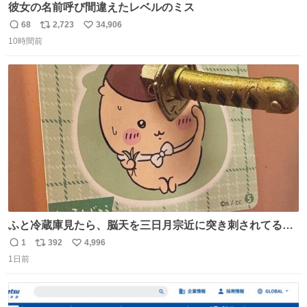
彼女の名前呼び間違えたレベルのミス
68
2,723
34,906
返
リ
い
10時間前
信
ポ
い
数
ス
ね
ト
数
数
ふと冷蔵庫見たら、脳天を三日月宗近に突き刺されてるく
りまんじゅうパイセンが
1
392
4,996
返
リ
い
1日前
信
ポ
い
数
ス
ね
ト
数
数