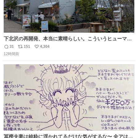
下北沢の再開発、本当に素晴らしい。こういうヒューマン
スケールの開発がいいんだよ。
31
151
4,304
返
リ
い
12時間前
信
ポ
い
数
ス
ね
ト
数
数
冨樫夫妻は純粋に浮かれてるだけな気がするな〜 全アはこ