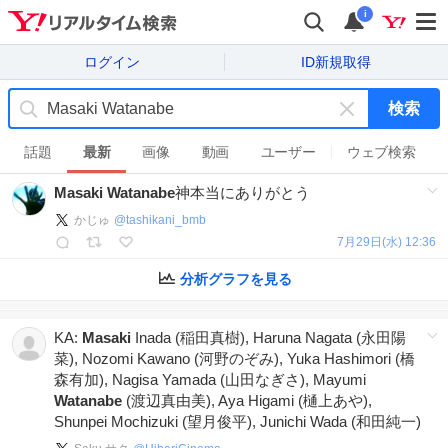
i
ログイン
ID新規取得
検索
キ
ー
話題
最新
画像
動画
ユーザー
ウェブ検索
ワ
Masaki
Watanabe
神本当にありがとう
ー
ド
かじゅ
@
tashikani_bmb
を
7月29日(水) 12:36
消
す
分析グラフを見る
KA:
Masaki
Inada (稲田真樹), Haruna Nagata (永田陽
菜), Nozomi Kawano (河野のぞみ), Yuka Hashimori (橋
森有加), Nagisa Yamada (山田なぎさ), Mayumi
Watanabe
(渡辺真由美), Aya Higami (樋上あや),
Shunpei Mochizuki (望月俊平), Junichi Wada (和田純一)