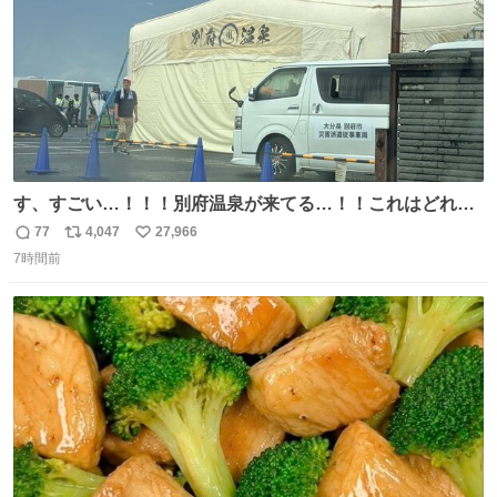
す、すごい…！！！別府温泉が来てる…！！これはどれぐ
らい待つんだろう…
77
4,047
27,966
返
リ
い
7時間前
信
ポ
い
数
ス
ね
ト
数
数