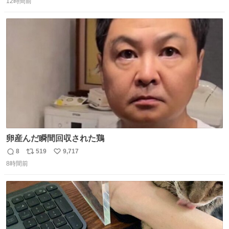
12時間前
信
ポ
い
数
ス
ね
ト
数
数
卵産んだ瞬間回収された鶏
8
519
9,717
返
リ
い
8時間前
信
ポ
い
数
ス
ね
ト
数
数