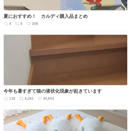
夏におすすめ！ カルディ購入品まとめ
4
6
208
返
リ
い
信
ポ
い
数
ス
ね
ト
数
数
今年も暑すぎて猫の液状化現象が起きています
138
4,281
40,654
返
リ
い
信
ポ
い
数
ス
ね
ト
数
数