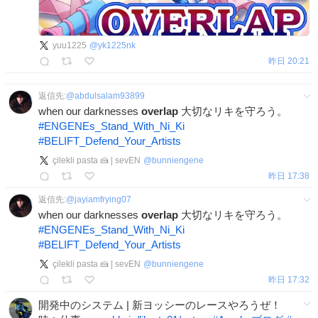
yuu1225
@
yk1225nk
昨日 20:21
返信先:
@
abdulsalam93899
when our darknesses
overlap
大切なリキを守ろう。
#
ENGENEs_Stand_With_Ni_Ki
#
BELIFT_Defend_Your_Artists
çilekli pasta 🍰 | sevEN
@
bunniengene
昨日 17:38
返信先:
@
jayiamfrying07
when our darknesses
overlap
大切なリキを守ろう。
#
ENGENEs_Stand_With_Ni_Ki
#
BELIFT_Defend_Your_Artists
çilekli pasta 🍰 | sevEN
@
bunniengene
昨日 17:32
開発中のシステム | 新ヨッシーのレースやろうぜ！