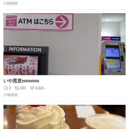
ネは使いやすいように強度を調整してあるはず。
13時間前
信
ポ
い
数
ス
ね
ト
数
数
いや悪意wwwww
2
231
2,321
返
リ
い
17時間前
信
ポ
い
数
ス
ね
ト
数
数