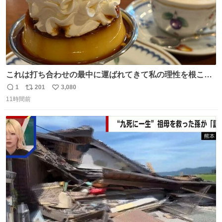
これは打ち合わせの最中に運ばれてきて私の理性を根こそ
ぎ奪い去ったプリンの写真です。
1
201
3,080
返
リ
い
11時間前
信
ポ
い
数
ス
ね
ト
数
数