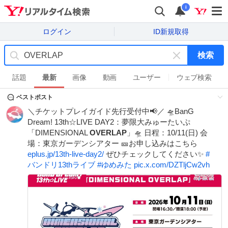
i
ログイン
ID新規取得
検索
キ
ー
話題
最新
画像
動画
ユーザー
ウェブ検索
ワ
ベストポスト
ー
ド
＼チケットプレイガイド先行受付中📢／ 🛸BanG
を
Dream! 13th☆LIVE DAY2：夢限大みゅーたいぷ
消
「DIMENSIONAL
OVERLAP
」🛸 日程：10/11(日) 会
す
場：東京ガーデンシアター 🎫お申し込みはこちら
eplus.jp/13th-live-day2/
ぜひチェックしてください✨
#
バンドリ13thライブ
#
ゆめみた
pic.x.com/DZTljCw2vh