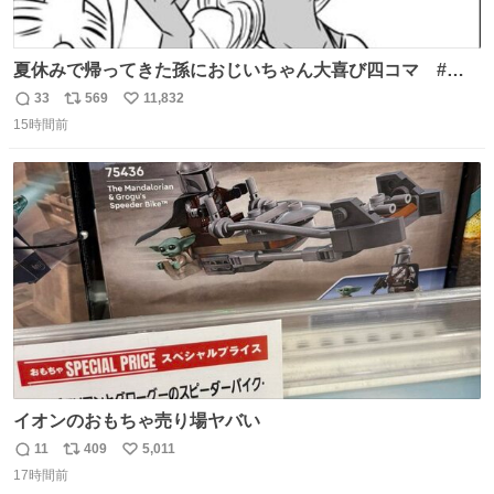
夏休みで帰ってきた孫におじいちゃん大喜び四コマ #四
コマ漫画 #Web漫画 #漫画が読めるハッシュタグ
33
569
11,832
返
リ
い
15時間前
信
ポ
い
数
ス
ね
ト
数
数
イオンのおもちゃ売り場ヤバい
11
409
5,011
返
リ
い
17時間前
信
ポ
い