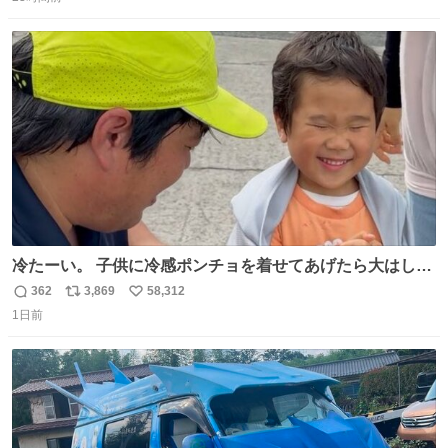
信
ポ
い
数
ス
ね
ト
数
数
冷たーい。 子供に冷感ポンチョを着せてあげたら大はしゃ
ぎで喜んでくれました。 こんな素敵な代物を提供してくれ
362
3,869
58,312
返
リ
い
た山口県の恩師に感謝。
1日前
信
ポ
い
数
ス
ね
ト
数
数