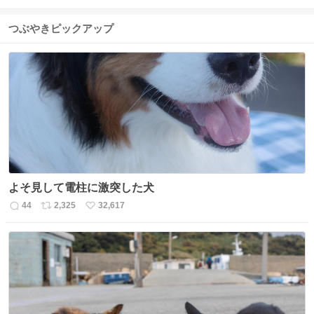
つぶやきピックアップ
よそ見して電柱に激突した犬
44
2,325
32,617
返
リ
い
信
ポ
い
数
ス
ね
ト
数
数