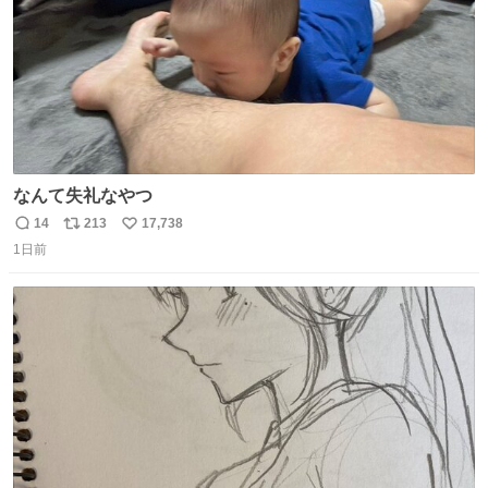
なんて失礼なやつ
14
213
17,738
返
リ
い
1日前
信
ポ
い
数
ス
ね
ト
数
数