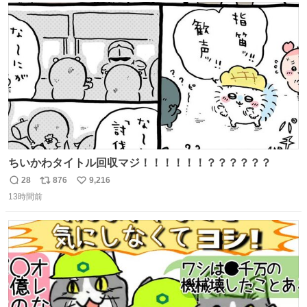
ト
数
数
ちいかわタイトル回収マジ！！！！！！？？？？？？
28
876
9,216
返
リ
い
13時間前
信
ポ
い
数
ス
ね
ト
数
数