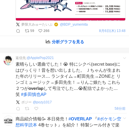
夢限大みゅーたいぷ
@
BDP_yumemita
59
266
8月6日(木) 13:48
分析グラフを見る
返信先:
@
ApplePop2021
素晴らしい選曲でした！😭 特にシクベ(secret base)に
はびっくり！昔を想い出しました。 Ｊちゃんが生まれ
た年のリリース… ランタイム→町田先生→ZONEと リ
ンゴミュージック→多田先生！→りんご娘たち これら
２つが
overlap
して号泣でした…😭配信でよかった…
笑
#
多田慎也AP
ポジー
@
pozy1017
58分前
商品紹介情報🥳 本日発売！
#
OVERLAP
『
#
ポケモン空
想科学読本
4巻セット』を紹介！ 特製シール付きで楽