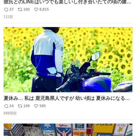
彼氏とのLINEはいつでも楽しいし付き合いたての頃の嬉し
かったLINEは無限にあるけど(同棲前は1日で各50通くらい
27
100
8,915
返
リ
い
送りあってたし)最近嬉しかったのはこれ
1日前
信
ポ
い
数
ス
ね
ト
数
数
夏休み… 私は 鹿児島県人ですが 幼い頃は 夏休みになると
母の郷… 山梨へ遊びに行くのが楽しみでした 母の実家へ 1
24
109
585
返
リ
い
ヶ月近く泊まって … … 今の私は 医療従事者 お盆休み？ﾅﾆ
6時間前
信
ポ
い
ｿﾚｵｲｼｲﾉ?(笑 … … 子どもの頃 山梨で見た ひまわり畑の風
数
ス
ね
景 淡い記憶 そんな思い出の風景… ありますか？
ト
数
数