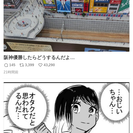
阪神優勝したらどうするんだよ…
145
3,399
43,290
返
リ
い
21時間前
信
ポ
い
数
ス
ね
ト
数
数