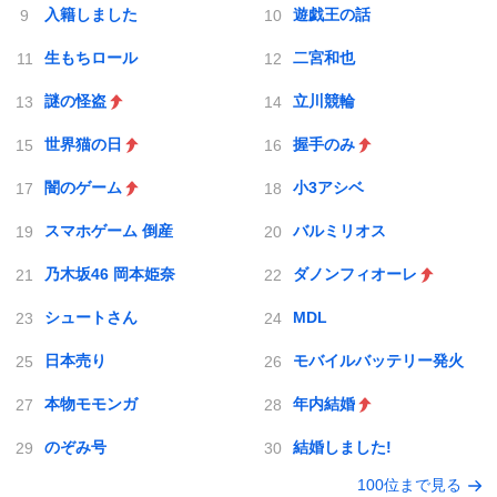
入籍しました
遊戯王の話
生もちロール
二宮和也
謎の怪盗
立川競輪
世界猫の日
握手のみ
闇のゲーム
小3アシベ
スマホゲーム 倒産
バルミリオス
乃木坂46 岡本姫奈
ダノンフィオーレ
シュートさん
MDL
日本売り
モバイルバッテリー発火
本物モモンガ
年内結婚
のぞみ号
結婚しました!
100位まで見る