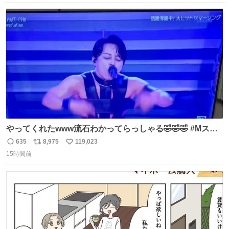
数
ス
ね
ト
数
数
やってくれたwww流石わかってらっしゃる🤣🤣🤣 #Mステ
#西川貴教
635
8,975
119,023
返
リ
い
15時間前
信
ポ
い
数
ス
ね
ト
数
数