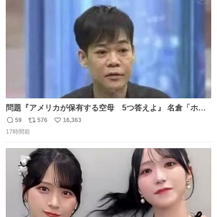
ト
数
数
問題『アメリカが保有する空母 5つ答えよ』 名倉「ホン
マごめん、日本」
59
576
16,363
返
リ
い
17時間前
信
ポ
い
数
ス
ね
ト
数
数