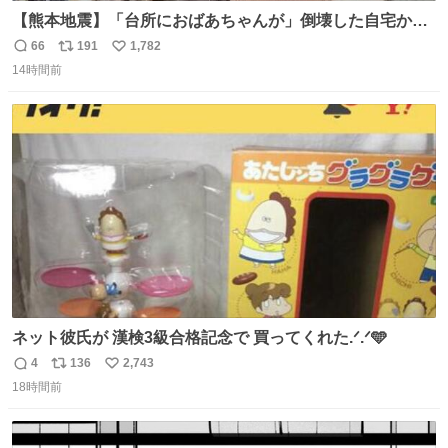
【熊本地震】「台所におばあちゃんが」倒壊した自宅から
孫が救出 地震発生時、台所で夕食の準備をしていた祖母の
66
191
1,782
返
リ
い
「助けて」という声。祖母を背負い、助け出した孫が「命
14時間前
信
ポ
い
があったのは奇跡」と当時の状況を語った。
数
ス
ね
ト
数
数
ネット彼氏が 漢検3級合格記念で 買ってくれた.ᐟ.ᐟ🩵
4
136
2,743
返
リ
い
18時間前
信
ポ
い
数
ス
ね
ト
数