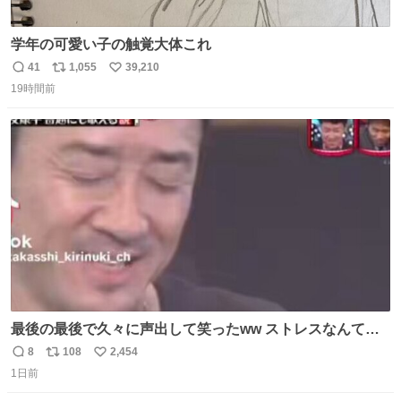
学年の可愛い子の触覚大体これ
41
1,055
39,210
返
リ
い
19時間前
信
ポ
い
数
ス
ね
ト
数
数
最後の最後で久々に声出して笑ったww ストレスなんて笑
って吹き飛ばせ！！ #水曜日のダウンタウン #大友康平
8
108
2,454
返
リ
い
1日前
信
ポ
い
数
ス
ね