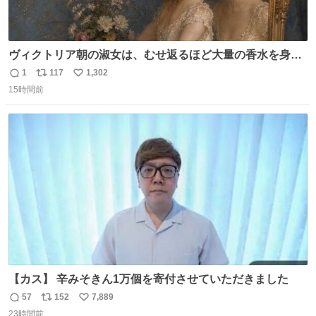
ヴィクトリア朝の淑女は、むせ返るほど大量の香水を身に
つけるものではないとされていた。それでも香水は、髪や
1
117
1,302
返
リ
い
肌の手入れと同じくらい、ヴィクトリア朝の女性達の美容
15時間前
信
ポ
い
習慣に欠かせないものだった。 当時の香水は、現在私たち
数
ス
ね
が知る香水よりも単純な組成で、その大部分は薔薇、菫、
ト
数
数
ベルガモット、
【カス】 辛みそきん1万個を寄付させていただきました
57
152
7,889
返
リ
い
23時間前