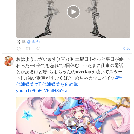
豚
@
s5a6x
0:16
おはようございます(≧▽≦)☀ 土曜日!! やっと平日が終
わった〜! 全てを忘れて2日休む!! ‥たまに仕事の電話
とかあるけど🤣 ちよちゃんの
overlap
を聴いてスター
ト! 力強い歌声がすごく好き! めちゃカッコイイ✨
#
千
代浦蝶美
#
千代浦蝶美を広め隊
youtu.be/6hFcV6hfH8o?si…