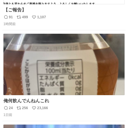
【ご報告】
91
499
1,107
返
リ
い
1時間前
信
ポ
い
数
ス
ね
ト
数
数
俺何飲んでんねんこれ
24
256
23,166
返
リ
い
1日前
信
ポ
い
数
ス
ね