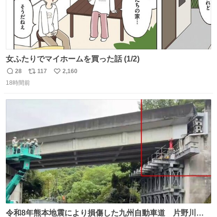
女ふたりでマイホームを買った話 (1/2)
28
117
2,160
返
リ
い
18時間前
信
ポ
い
数
ス
ね
ト
数
数
令和8年熊本地震により損傷した九州自動車道 片野川橋