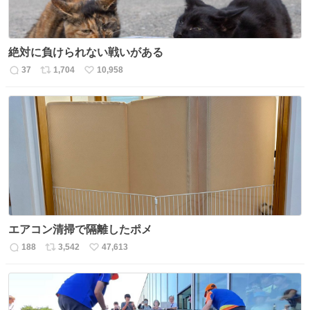
絶対に負けられない戦いがある
37
1,704
10,958
返
リ
い
信
ポ
い
数
ス
ね
ト
数
数
エアコン清掃で隔離したポメ
188
3,542
47,613
返
リ
い
信
ポ
い
数
ス
ね
ト
数