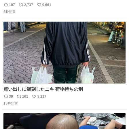
（下り線）の復旧作業を行っています。 タイムラプス動画
107
2,737
9,661
返
リ
い
で、段差が生じた橋桁をジャッキアップしている様子をご
6時間前
信
ポ
い
紹介します。 引き続き、早期復旧に向けて着実に工事を進
数
ス
ね
めてまいります。 #NEXCO西日本 #熊本地震
ト
数
数
買い出しに遅刻したニキ 荷物持ちの刑
39
161
3,237
返
リ
い
13時間前
信
ポ
い
数
ス
ね
ト
数
数