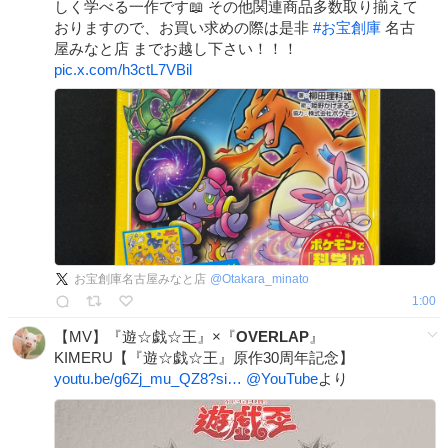
しく学べる一作です📖 その他関連商品多数取り揃えて
おりますので、お買い求めの際は是非
#
お宝創庫
名古
屋みなと店 までお越し下さい！！！
pic.x.com/h3ctL7VBil
お宝創庫名古屋みなと店
@
Otakara_minato
1:00
【MV】『遊☆戯☆王』×『
OVERLAP
』
KIMERU【『遊☆戯☆王』原作30周年記念】
youtu.be/g6Zj_mu_QZ8?si…
@YouTube
より