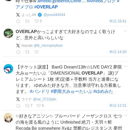
時々仕事w
ameblo.jp/liberto01/entr…
#
Amebaブログ
#
アメブロ
#
OVERLAP
よっし44
@
yossi44044
3
昨日 16:41
OVERLAP
かっこよすぎて大好きなのでよく歌うけ
ど、意外と高いらしいな
Hazuki
@
B_microphyllum
昨日 14:30
【チケット譲渡】 BanG Dream!13th☆LIVE DAY2 夢限
大みゅーたいぷ「DIMENSIONAL
OVERLAP
」 譲)プ
レミアムシート 1枚 求)定価＋手数料 当方と連番にな
ります。 ゆめみた好きな方、注意事項守れる方募集し
ます。
#
バンドリ
#
夢限大みゅーたいぷ
#
ゆめみた
ライナ
@
rai_3710ykn
7
5
昨日 12:31
✨好きなアニソン✨ ブルーバード ノーザンクロス 七つ
の海を渡る風のように Unfinished 絶刀・天羽々斬
Recoda Be somewhere Xy&z 禁断のレジスタンス 夢想