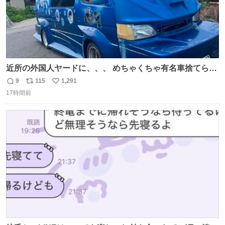
近所の外国人ヤードに、、、 めちゃくちゃ有名車捨てられ
てました😭 外装ぼろぼろだし、、 中も何にも残ってない
9
115
1,291
返
リ
い
し、、 可哀想に😢😢 今まで数十年お疲れ様でした、、 #バ
17時間前
信
ポ
い
ニング #当時 #廃車 #勿体無い
数
ス
ね
ト
数
数