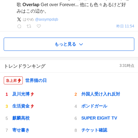
歌
Overlap
Get over Forever... 他にも色々あるけど好
みはこの辺か。
はやめ
@
axsympdqb
昨日 11:54
もっと見る
トレンドランキング
3:31
時点
世界猫の日
及川光博
外国人受け入れ反対
生活資金
ボンドガール
麒麟高校
SUPER EIGHT TV
寄せ書き
チケット確認