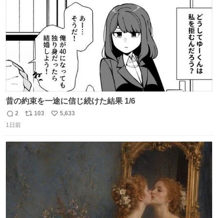
数
昔の約束を一途に信じ続けた結果 1/6
2
103
5,633
返
リ
い
1日前
信
ポ
い
数
ス
ね
ト
数
数