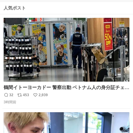
信
ポ
い
数
ス
ね
人気ポスト
ト
数
数
鶴間イトーヨーカドー 警察出動 ベトナム人の身分証チェッ
クを開店前に実施、店内まで見張りにきてます。不法滞在
32
453
2,939
返
リ
い
者は覚悟してお越しください。
3時間前
信
ポ
い
数
ス
ね
ト
数
数