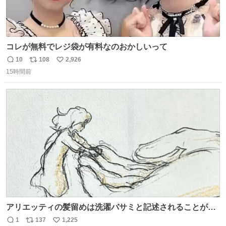
コレが無料でレジ袋が有料なのおかしいって
10
108
2,926
返
リ
い
15時間前
信
ポ
い
数
ス
ね
ト
数
数
アリエッティの髪留めは洗濯バサミと記述されることが多
いですが、もっと小さいプラスチックのクリップです。 バ
1
137
1,225
返
リ
い