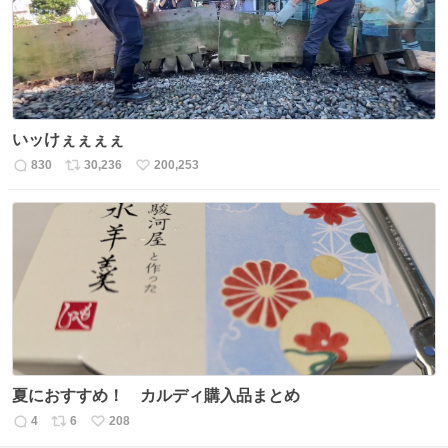
数
いッけぇぇぇぇ
830
30,236
200,253
返
リ
い
信
ポ
い
数
ス
ね
ト
数
数
夏におすすめ！ カルディ購入品まとめ
4
6
208
返
リ
い