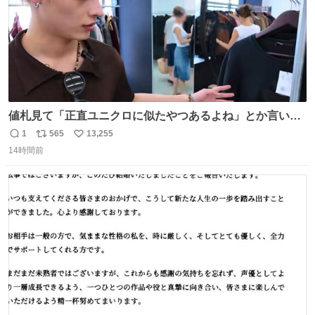
値札見て「正直ユニクロに似たやつあるよね」とか言い出
すの好きすぎるWWWWWWWWWWWWW こちら側と同じ
1
565
13,255
返
リ
い
感覚助かる🙂‍↕️🙂‍↕️🙂‍↕️
14時間前
信
ポ
い
数
ス
ね
ト
数
数