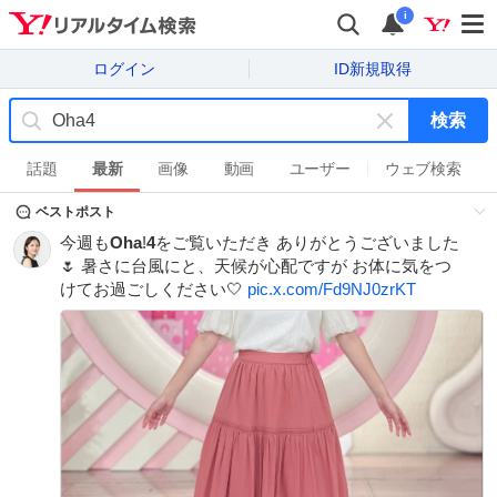
i
ログイン
ID新規取得
検索
キ
ー
話題
最新
画像
動画
ユーザー
ウェブ検索
ワ
ベストポスト
ー
ド
今週も
Oha
!
4
をご覧いただき ありがとうございました
を
🌷 暑さに台風にと、天候が心配ですが お体に気をつ
消
けてお過ごしください🤍
pic.x.com/Fd9NJ0zrKT
す