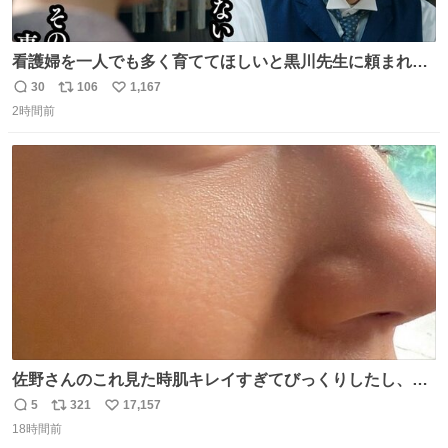
看護婦を一人でも多く育ててほしいと黒川先生に頼まれ、
１年間だけ黒川病院で働くことにしたりん。 直美はその１
30
106
1,167
返
リ
い
年間で恵風看護婦会を立て直すと話しました。 👇このシー
2時間前
信
ポ
い
ンをぜひ本編で web.nhk/tv/an/kazekaor… #朝ドラ #風薫
数
ス
ね
る 見上愛 上坂樹里 平埜生成
ト
数
数
佐野さんのこれ見た時肌キレイすぎてびっくりしたし、や
はりアイドルって体型･肌管理すごすぎる
5
321
17,157
返
リ
い
18時間前
信
ポ
い