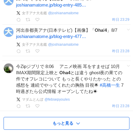
joshianamatome.jp/blog-entry-485…
女子アナ大名鑑
@
joshianamatome
昨日 23:29
河出奈都美アナ(日本テレビ)【画像】「
Oha
!
4
」8/7
joshianamatome.jp/blog-entry-477…
女子アナ大名鑑
@
joshianamatome
昨日 23:28
今Zipジブリで 8:06 アニメ映画 耳をすませば 10月
IMAX期間限定上映と
Oha4
とは違う ghost夜の果ての
件でオフレコについて もっと長くやりたかった との
感想を 連続でやってくれたの胸熱 目視🌟
#
高橋一生
7
時過ぎたら公式情報 オープンしてたね☀
マダムとんぼ
@
febsepyoules
昨日 23:28
もっと見る