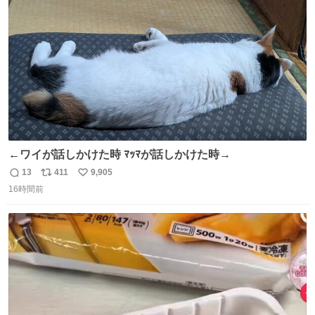
数
←ワイが話しかけた時 ﾏｯﾏが話しかけた時→
13
411
9,905
返
リ
い
16時間前
信
ポ
い
数
ス
ね
ト
数
数