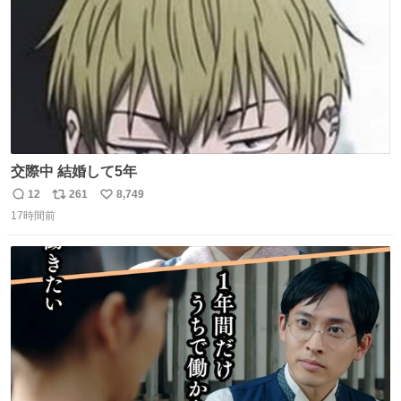
交際中 結婚して5年
12
261
8,749
返
リ
い
17時間前
信
ポ
い
数
ス
ね
ト
数
数