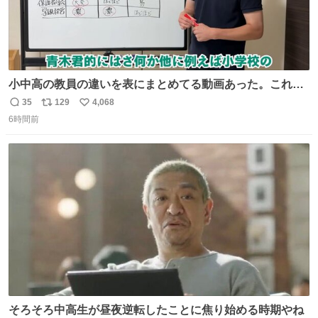
小中高の教員の違いを表にまとめてる動画あった。これよ
り解像度が高い動画ないかも。今まで見た中で一番正確。
35
129
4,068
返
リ
い
6時間前
信
ポ
い
数
ス
ね
ト
数
数
そろそろ中高生が昼夜逆転したことに焦り始める時期やね