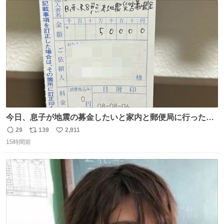
の配線をハンダで修理している横で、
ト
数
数
今日、息子が地震の募金したいと家内と郵便局に行ったみ
たいです。おもちゃとか買う選択肢もあったと思うけど、
29
139
2,911
返
リ
い
自分で貯めてた2万円を役に立てて欲しい、みんなも元気
15時間前
信
ポ
い
になって欲しいと。家内も一緒に募金したので、自分も何
数
ス
ね
かできたらなぁと思いました。
ト
数
数