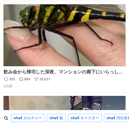
数
ス
ね
ト
数
数
飲み会から帰宅した深夜、マンションの廊下にいらっしゃ
ったオニヤンマ様 まさかこんな都会でお会いできるなんて
305
868
20,017
返
リ
い
思っておらず大興奮しております かっこよすぎる 指を差し
1日前
信
ポ
い
伸べると乗ってきてくれたのでひとまず一緒に帰宅しまし
数
ス
ね
たが、飛ばないということは弱っていらっしゃるのでしょ
ト
数
数
うか…素敵すぎる
oha4
カルチャー
oha4
嵐
oha4
キャスター
oha4
河出奈