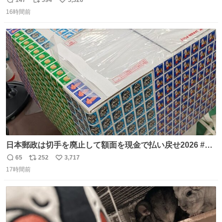
返
リ
い
たらしい。 急いで旦那が救出して、泣きじゃくる娘に自分
16時間前
信
ポ
い
も謝って抱きしめようとしたら、ビンタされてしまった。
数
ス
ね
3回ほど。 小さい手だけど、地味に痛い。 その後、娘は旦
ト
数
数
那に泣きついてた。
日本郵政は切手を廃止して額面を現金で払い戻せ2026 #日
本郵政 @JapanPostHD_PR
65
252
3,717
返
リ
い
17時間前
信
ポ
い
数
ス
ね
ト
数
数