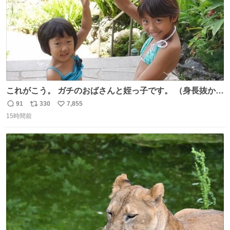
これがこう。 ガチのおばさんと姪っ子です。 （身長抜かさ
れててしぬ笑） #ヤツルギ12 #家族でヒロイン
91
330
7,855
返
リ
い
15時間前
信
ポ
い
数
ス
ね
ト
数
数