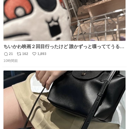
ちいかわ映画２回目行ったけど 誰かずっと喋っててうるさ
かった 許せねえ
21
162
1,893
返
リ
い
10時間前
信
ポ
い
数
ス
ね
ト
数
数