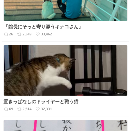
「館長にそっと寄り添うキナコさん」
26
2,349
33,462
返
リ
い
信
ポ
い
数
ス
ね
ト
数
数
置きっぱなしのドライヤーと戦う猫
69
2,514
32,331
返
リ
い
信
ポ
い
数
ス
ね
ト
数