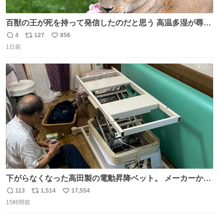
百獣の王が死を持って発信したのだと思う 高温多湿が尋常
でない日本の夏 どうか早急に飼育の環境を見直して 動物の
4
127
856
返
リ
い
命を護ってください…と 治療中のライオンが助かりますよ
1日前
信
ポ
い
うに すべての動物の命が護られますように 2026.7.3📷多摩
数
ス
ね
動物公園にて 残念ながら個体の識別は出来ません
ト
数
数
下がらなくなった高田製の電動昇降ベット。 メーカーから
は、完全に見放されたんですが、 見事に85歳の父が治しま
113
1,514
17,554
返
リ
い
した。 うちの父は、トヨタカローラのボディをオート生産
15時間前
信
ポ
い
する、工業ロボットの製作者なんですが、 父が電動ベット
数
ス
ね