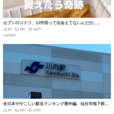
セブンのコイツ、12件回って出会えてないんだが。。
41
197
2,677
返
リ
い
16時間前
信
ポ
い
数
ス
ね
ト
数
数
全日本ややこしい駅名ランキング番外編、仙台市地下鉄川
内駅
37
325
1,727
返
リ
い