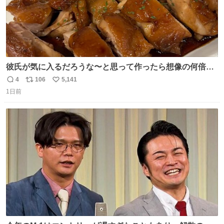
彼氏が気に入るだろうな〜と思って作ったら想像の何倍も
美味しい美味しい言ってくれて嬉しい
4
106
5,141
返
リ
い
1日前
信
ポ
い
数
ス
ね
ト
数
数