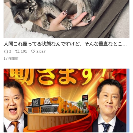
人間これ座ってる状態なんですけど、そんな垂直なところ
でいきなり天地無用のごろんをかますのは、それは、あま
2
101
2,027
返
リ
い
りに人間を信用しすぎではないか、、、？？？
17時間前
信
ポ
い
数
ス
ね
ト
数
数