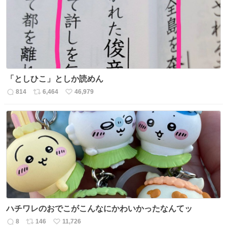
数
「としひこ」としか読めん
814
6,464
46,979
返
リ
い
信
ポ
い
数
ス
ね
ト
数
数
ハチワレのおでこがこんなにかわいかったなんてッ
8
146
11,726
返
リ
い