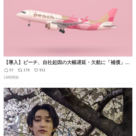
数
【導入】ピーチ、自社起因の大幅遅延・欠航に「補償」開
始へ news.livedoor.com/article/detail… 同社に起因する理
57
178
911
返
リ
い
由によって大幅遅延や欠航が発生した場合、乗客が負担し
18時間前
信
ポ
い
た宿泊費や交通費を、領収書の事後申請に基づき、国内線
数
ス
ね
は1人あたり上限1万円、国際線は上限2万円まで支払う。
ト
数
数