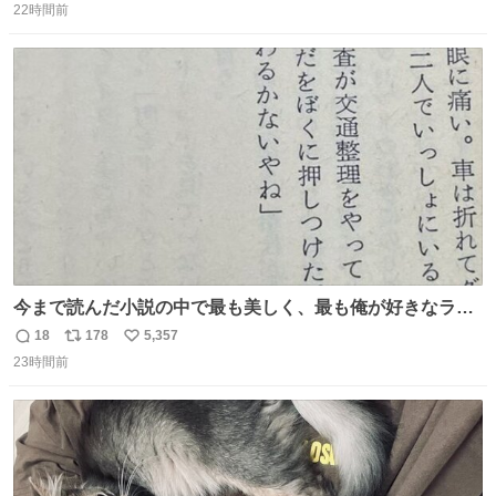
22時間前
信
ポ
い
数
ス
ね
ト
数
数
今まで読んだ小説の中で最も美しく、最も俺が好きなラス
トシーン
18
178
5,357
返
リ
い
23時間前
信
ポ
い
数
ス
ね
ト
数
数