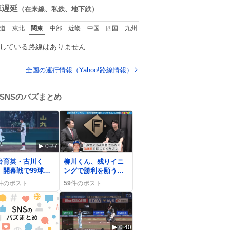
ども 女の子ずっとマ
数
車遅延
（在来線、私鉄、地下鉄）
マの側から離れな
い…⁉️ 手を繋がなく
道
東北
関東
中部
近畿
中国
四国
九州
てもうろちょろしな
いしママが歩いたら
している路線はありません
ピクミンみたいにﾄﾃﾄ
ﾃついてってるし逃走
しないし脱走しない
全国の運行情報（Yahoo!路線情報）
し逃げないし走ら文
字数
SNSのバズまとめ
0:27
0
台育英・古川く
柳川くん、残りイニ
、開幕戦で99球投
ングで勝利を願うフ
て降板 ファンは
ァンの熱い声が拡散
件のポスト
59
件のポスト
好きだわ」や「ナ
ピ！」と歓喜
0:40