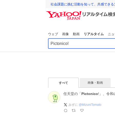
社会課題に挑む活動を知って、共感できる
ウェブ
画像
動画
リアルタイム
ニュ
画像・動画
すべて
任天堂の「
Pictonico
!」、令
みずに
@
MizuniTomato