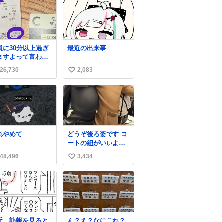
員に30分以上過ぎ
最近の出来事
ますよって言われ
んだけど、なんか
26,730
2,083
い
レ13秒しか滞在許
れてなかったっぽ
い
い え？なんで？
ね
数
れやめて
どうぞ後ろ姿です コ
ートの紐がいいよ
ね…そして腰が細い
48,496
3,434
い
い
ね
数
近、訃報を見ると
ん？え？なにこれ？