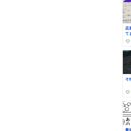
店
て
た
い
ヲ
さ
い
ね
数
そ
い
い
ね
数
最