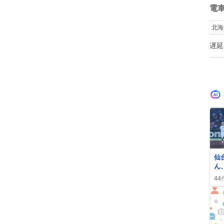
数
電
北海
遅延
仙
ん
げ
44
「
イ