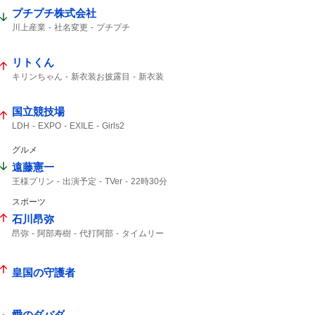
プチプチ株式会社
川上産業
社名変更
プチプチ
リトくん
キリンちゃん
新衣装お披露目
新衣装
国立競技場
LDH
EXPO
EXILE
Girls2
グルメ
遠藤憲一
王様プリン
出演予定
TVer
22時30分
出演いたします
リクエスト
スポーツ
石川昂弥
昂弥
阿部寿樹
代打阿部
タイムリー
ヤクルト
皇国の守護者
愛のダバダ