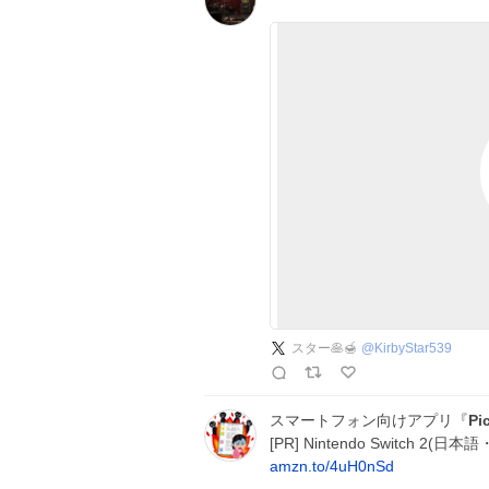
スター🥞🍯
@
KirbyStar539
スマートフォン向けアプリ『
Pi
[PR] Nintendo Switch 
amzn.to/4uH0nSd