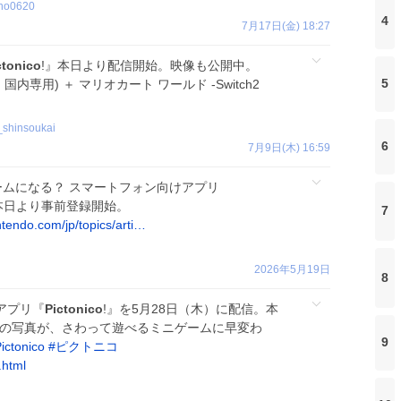
ino0620
4
7月17日(金) 18:27
ctonico
!』本日より配信開始。映像も公開中。
5
2(日本語・国内専用) ＋ マリオカート ワールド -Switch2
shinsoukai
6
7月9日(木) 16:59
ームになる？ スマートフォン向けアプリ
。本日より事前登録開始。
7
ntendo.com/jp/topics/arti…
2026年5月19日
8
アプリ『
Pictonico
!』を5月28日（木）に配信。本
たの写真が、さわって遊べるミニゲームに早変わ
9
ictonico
#
ピクトニコ
.html