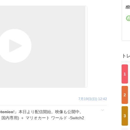
感
ト
1
2
7月19日(日) 12:42
ctonico
!』本日より配信開始。映像も公開中。
3
2(日本語・国内専用) ＋ マリオカート ワールド -Switch2