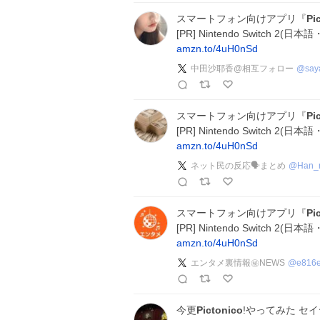
スマートフォン向けアプリ『
Pi
[PR] Nintendo Switch 
amzn.to/4uH0nSd
中田沙耶香@相互フォロー
@
say
スマートフォン向けアプリ『
Pi
[PR] Nintendo Switch 
amzn.to/4uH0nSd
ネット民の反応🗣️まとめ
@
Han_
スマートフォン向けアプリ『
Pi
[PR] Nintendo Switch 
amzn.to/4uH0nSd
エンタメ裏情報㊙️NEWS
@
e816
今更
Pictonico
!やってみた セ