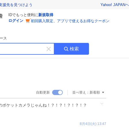
Yahoo! JAPAN
ヘ
支援先を見つけよう
IDでもっと便利に
新規取得
ログイン
初回購入限定、アプリで使えるお得なクーポン
ース
検索
キ
ー
ワ
ー
ド
を
消
自動更新
並べ替え：
新着順
す
和のポケットカメラじゃんね！？！？！？！？！？
8月4日(火) 13:47