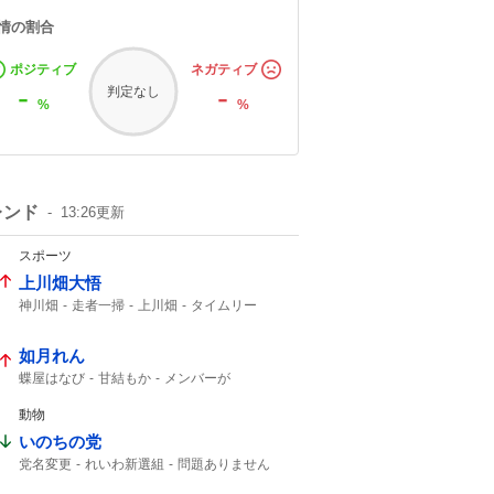
情の割合
ポジティブ
ネガティブ
-
-
判定なし
%
%
レンド
13:26
更新
スポーツ
上川畑大悟
神川畑
走者一掃
上川畑
タイムリー
北海道日本ハム
如月れん
蝶屋はなび
甘結もか
メンバーが
アンバサダー就任
アンバサダー
動物
いのちの党
党名変更
れいわ新選組
問題ありません
いのち
れいわ