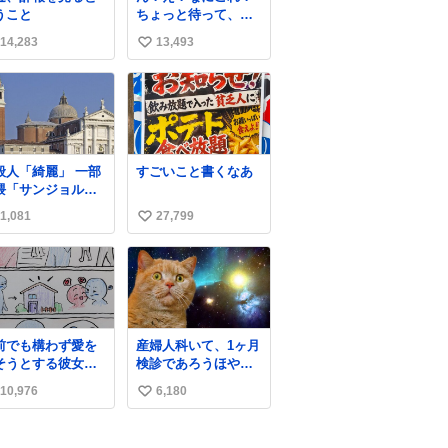
うこと
ちょっと待って、聞
いてない これは販売
14,283
13,493
い
されているのもです
か？
い
ね
数
人「綺麗」 一部
すごいこと書くなあ
隈「サンジョルジ
…サンジョルジョ
1,081
27,799
い
…ジョルノジョバ
ーナ！！』
い
ね
数
前でも構わず愛を
産婦人科いて、1ヶ月
そうとする彼女と
検診であろうほやほ
前では恥ずかしい
や赤ちゃん👩‍🍼と推
10,976
6,180
い
ど彼女を死ぬほど
定2,3歳の女の子👧🏻
している彼氏 同士
をワンオペで連れて
い
ませんか✋️
るママがいるのだけ
ね