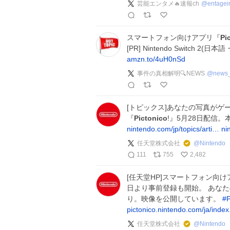
芸能エンタメ🔥速報ch
@
entage
スマートフォン向けアプリ『
Pi
[PR] Nintendo Switch 
amzn.to/4uH0nSd
事件の真相解明🔍NEWS
@
news_
[トピックス]あなたの写真がゲ
『
Pictonico
!』5月28日配信
nintendo.com/jp/topics/arti…
ni
任天堂株式会社
@
Nintendo
111
755
2,482
[任天堂HP]スマートフォン向け
日より事前登録も開始。 あな
り。映像を公開しています。
#
P
pictonico.nintendo.com/ja/index
任天堂株式会社
@
Nintendo