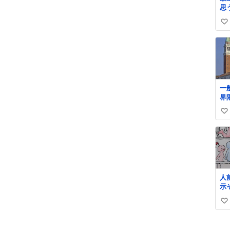
思
い
い
ね
数
一般
界
ョ
い
マ
ァ
い
ね
数
人
示
人
い
け
愛
い
い
ね