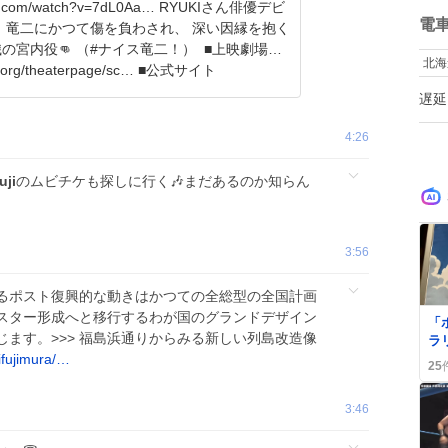
ね
om/watch?v=7dL0Aa… RYUKIさん俳優デビ
数
電
を抱く
宮内役👊 （#ナイス竜二！） ㅤㅤㅤㅤㅤ ■上映劇場
北海
n.org/theaterpage/sc… ■公式サイト
遅延
4:26
uji
のムビチケも探しに行く🎶まだあるのか知らん
3:56
いるポスト復興的な動きはかつての全総型の全国計画
0
スター形成へと移行するわが国のグランドデザイン
「
ます。>>> 福島浜通りからみる新しい列島改造像
ラ
ifujimura/…
出
25
あ
が
3:46