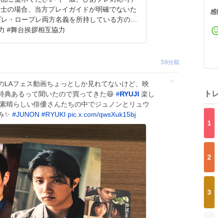
同士の場合、当方プレイガイドが明確でないた
感
プレ・ロープレ両方名義を所持している方のみ
力 #舞台挨拶相互協力
59分前
のLAフェス動画ちょっとしか見れてないけど、映
ト
特典あるって聞いたので買ってきた😆
#
RYUJI
楽し
、素晴らしい俳優さんたちの中でジュノンとリュウ
み✨
#
JUNON
#
RYUKI
pic.x.com/qwsXuk15bj
1
2
3