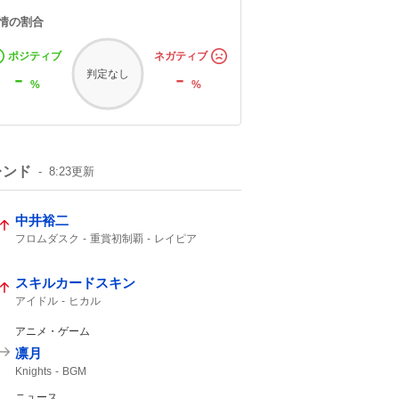
情の割合
ポジティブ
ネガティブ
-
-
判定なし
%
%
レンド
8:23
更新
中井裕二
フロムダスク
重賞初制覇
レイピア
レッドエヴァンス
プロトポロス
3着
2着
36度
スキルカードスキン
アイドル
ヒカル
アニメ・ゲーム
凛月
Knights
BGM
ニュース