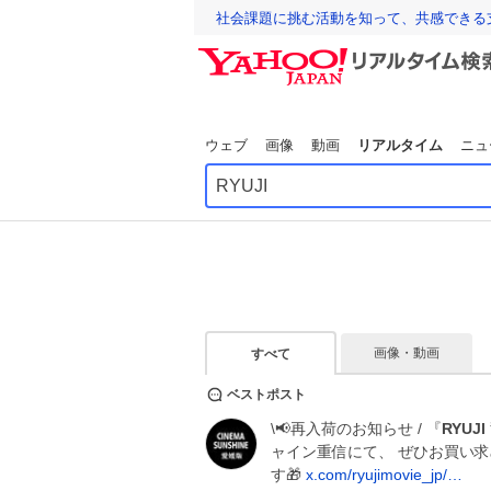
社会課題に挑む活動を知って、共感できる
ウェブ
画像
動画
リアルタイム
ニュ
画像・動画
すべて
ベストポスト
\📢再入荷のお知らせ / 『
RYUJI
ャイン重信にて、 ぜひお買い求
す🎁
x.com/ryujimovie_jp/…