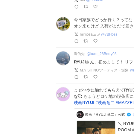
airi
@
junori98
今日家族でどっか行く？ってな
オン来たけど 入荷がまだで届き
mimosa🧢🌙
@
7BFbes
返信先:
@
kuro_28Berry08
RYUJI
さん、初めまして！ リフ
M.NISHINO/アーティスト垢🎤
@
まぜべやに触れてもらえて
RYUJ
な🥰 ちょうどロケ地の喫茶店に
映画RYUJI
#
映画竜二
#
MAZZEL
映画「RYUJI 竜二」公式
＼ RYUK
ROOM