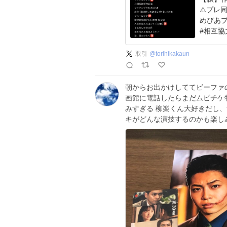
⚠️プレ
めぴあ
#相互協
取引
@
torihikakaun
朝からお出かけしててビーファ
画館に電話したらまだムビチケ
みすぎる 柳楽くん大好きだし
キがどんな演技するのかも楽し