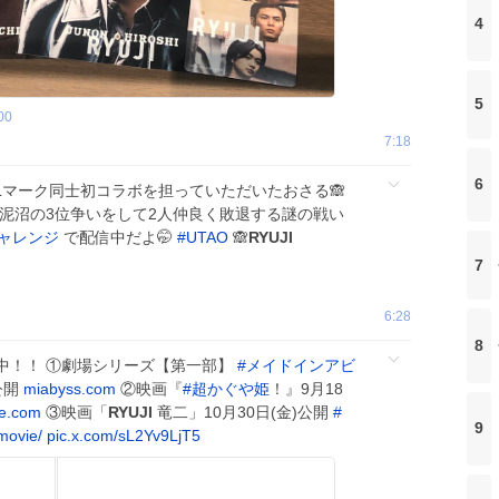
4
5
00
7:18
6
Lマーク同士初コラボを担っていただいたおさる🙈︎
は泥沼の3位争いをして2人仲良く敗退する謎の戦い
ャレンジ
で配信中だよ🤭
#
UTAO
🙈
RYUJI
7
6:28
8
中！！ ①劇場シリーズ【第一部】
#
メイドインアビ
公開
miabyss.com
②映画『
#
超かぐや姫
！』9月18
e.com
③映画「
RYUJI
竜二」10月30日(金)公開
#
9
_movie/
pic.x.com/sL2Yv9LjT5