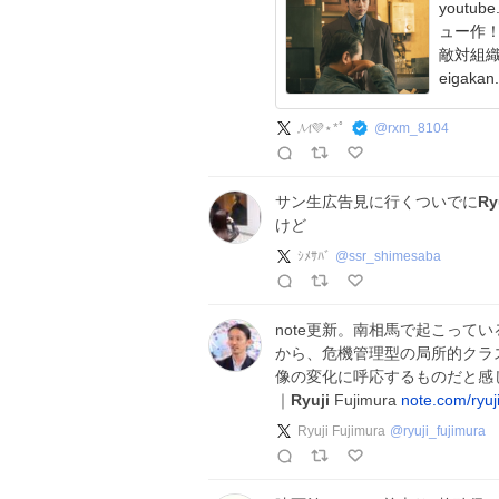
youtube.c
ュー作！ 竜二にかつて傷を負わされ、 深い因縁
敵対組織の
eigaka
𝓜💜⋆︎*ﾟ
@
rxm_8104
サン生広告見に行くついでに
Ry
けど
ｼﾒｻﾊﾞ
@
ssr_shimesaba
note更新。南相馬で起こって
から、危機管理型の局所的クラ
像の変化に呼応するものだと感じ
｜
Ryuji
Fujimura
note.com/ryuj
Ryuji Fujimura
@
ryuji_fujimura