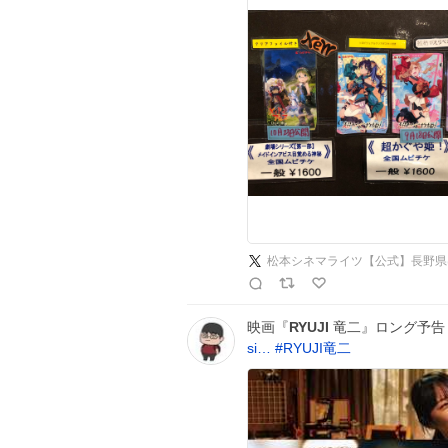
松本シネマライツ【公式】長野県
映画『
RYUJI
竜二』ロング予告 【1
si…
#
RYUJI竜二