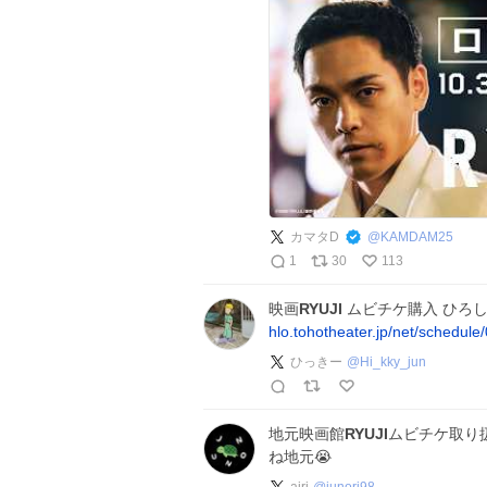
カマタD
@
KAMDAM25
1
30
113
映画
RYUJI
ムビチケ購入 ひろ
hlo.tohotheater.jp/net/schedul
ひっきー
@
Hi_kky_jun
地元映画館
RYUJI
ムビチケ取り扱
ね地元😭