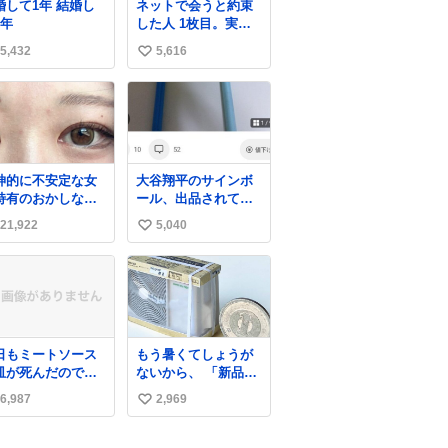
して1年 結婚し
ネットで会うと約束
第6位：鈴茂器工（株
5年
した人 1枚目。実際
価：約1,070円） 第5
来た人2枚目
位：壱番屋（CoCo壱
5,432
5,616
い
番屋カレー）（株
い
価：約900円）
ね
数
神的に不安定な女
大谷翔平のサインボ
特有のおかしなア
ール、出品されてし
ラインとおかしな
まう…
21,922
5,040
い
毛辞めてくれ本当
い
ね
数
日もミートソース
もう暑くてしょうが
皿が死んだので、
ないから、 「新品の
日干しをしていま
クーラーの室外機の
6,987
2,969
い
🍝 ありがとう先人
ミニチュア」 でも見
知恵
ていってよ
い