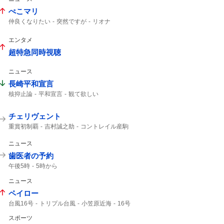
ぺこマリ
仲良くなりたい
突然ですが
リオナ
エンタメ
超特急同時視聴
ニュース
長崎平和宣言
核抑止論
平和宣言
観て欲しい
チェリヴェント
重賞初制覇
吉村誠之助
コントレイル産駒
パイロマンサー
メルカントゥール
誠之助
マクリール
ファイアマン
コントレイル
ニュース
レパード
海外帰り
歯医者の予約
午後5時
5時から
ニュース
ペイロー
台風16号
トリプル台風
小笠原近海
16号
熱帯低気圧
新たな台風
スポーツ
熱帯低気圧に変わる
14号
影響はない