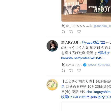
ao_118🐬🐬🐬 🐢🏝
@
aoaoao_1
🙈︎の
RYUJI
→
@yasui051722

のりゅうじくん🎤 地方対抗で
を繰り広げた🙈︎ 最近は
#
昇格チ
karasta.net/profile/xe1845…
SAYUTAKA
@
SAYUTAKA53
【ムビチケ前売り券】好評販売
ス
目覚める神秘 10月23日(金)
日(金) 復活上映
cho-kaguyahim
映画RYUJI
culture-pub.jp/ryuji