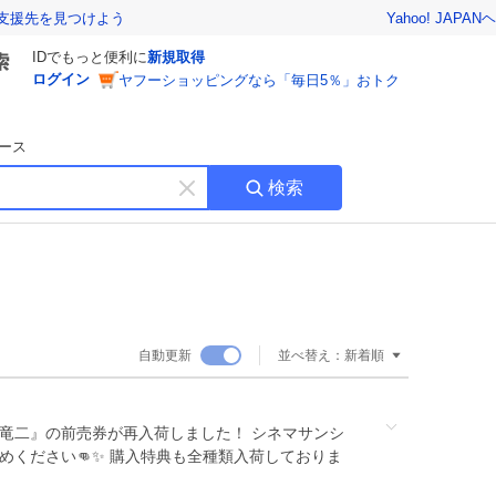
Yahoo! JAPAN
ヘ
支援先を見つけよう
IDでもっと便利に
新規取得
ログイン
ヤフーショッピングなら「毎日5％」おトク
ース
検索
キ
ー
ワ
ー
ド
を
消
自動更新
並べ替え：
新着順
す
竜二』の前売券が再入荷しました！ シネマサンシ
めください👊✨ 購入特典も全種類入荷しておりま