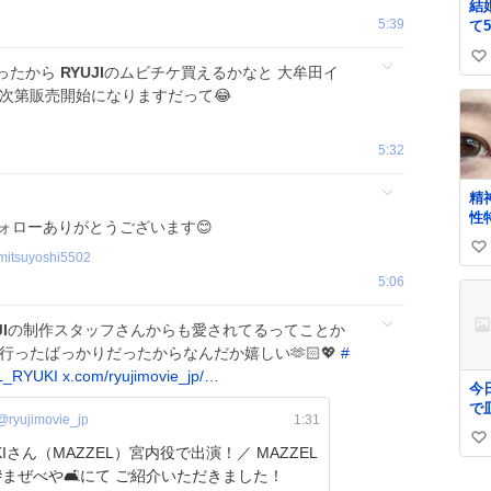
結婚
5:39
て
い
ったから
RYUJI
のムビチケ買えるかなと 大牟田イ
い
次第販売開始になりますだって😂
ね
数
5:32
精
性
ォローありがとうございます😊
イ
い
眉
mitsuyoshi5502
に
い
5:06
ね
数
I
の制作スタッフさんからも愛されてるってことか
行ったばっかりだったからなんだか嬉しい🫶🏻💖
#
_RYUKI
x.com/ryujimovie_jp/…
今
で
@ryujimovie_jp
1:31
天
い
す
Iさん（MAZZEL）宮内役で出演！／ MAZZEL
の
い
 #まぜべや🛋️にて ご紹介いただきました！