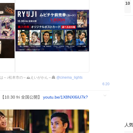
10
は～♪松本市の～⛰えいがかん～🏯
@
cinema_lights
6:20
0.30 fri 全国公開】
youtu.be/1X8NXI6iU7k?
人