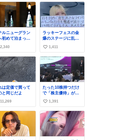
テルニューグラン
ラッキーフェスの金
へ初めて泊まった
爆のステージに乱入
き、スタッフさま
した不審者、演出か
2,340
1,411
い
ら朝のロビーはと
と思ったら本物でめ
も綺麗ですと教え
ちゃくちゃ思想の強
い
いただいた。 薄暗
い紙掲げてて怖すぎ
ね
りの重厚な造り
る。
数
、まずやわらかな
が差し込み、しだ
に馴染んでいっ
れは定価で買って
たった10株持つだけ
、時間をかけてい
のと同じだよ
で「株主優待」が受
もの美しさへと移
けられる驚きの企業
っていく。120分の
11,269
1,391
い
ランキング 第9位：
ラマチック。
不二家（株価：約
い
2,400円） 第8位：日
ね
本マクドナルド（株
数
価：約7,600円） 第7
位：ソニーグループ
（株価：約3,341円）