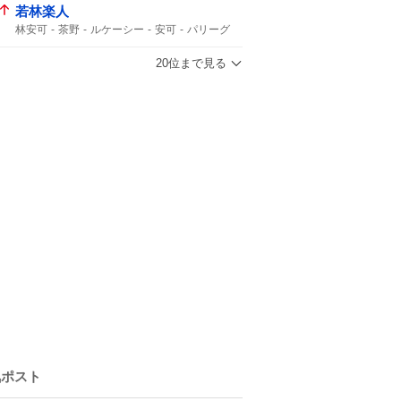
台風14号
台風15号
15号
台風15
若林楽人
林安可
茶野
ルケーシー
安可
パリーグ
20位まで見る
気ポスト