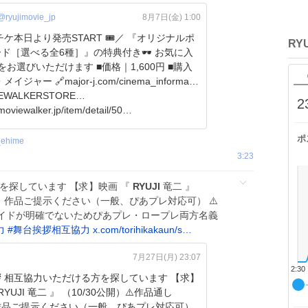
@ryujimovie_jp
8月7日(金) 1:00
チケ本日より発売START 🎟️／ 『オリジナルポ
RY
［選べる全6種］』の特典付き🕶️ お気に入
いただけます ■価格｜1,600円 ■購入
イジャー 🔗major-j.com/cinema_informa…
EWALKERSTORE
2
moviewalker.jp/item/detail/50…
━━━━━┓ 10.30 fri
ポ
_ehime
3:23
を探しています 【求】映画 『
RYUJI
竜二 』
【譲】作品ご提示ください（一般、ぴあプレ対応可） ⚠️
イドが明確でないためぴあプレ・ロープレ両方名義
力
#
舞台挨拶相互協力
x.com/torihikakaun/s…
7月27日(月) 23:07
2:30
 相互協力いただける方を探しています 【求】
RYUJI 竜二 』 （10/30公開）⚠️作品通し
作品ご提示ください（一般、ぴあプレ対応可）