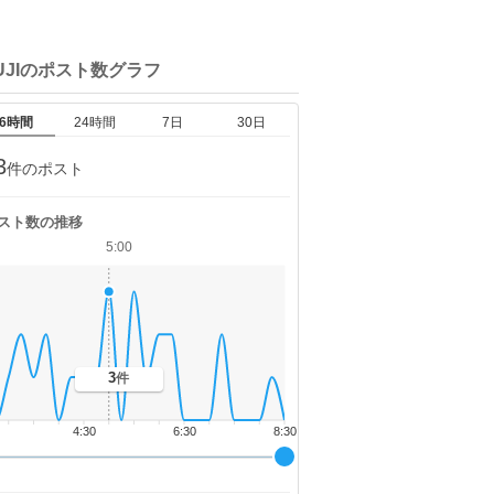
UJIの
ポスト数グラフ
6時間
24時間
7日
30日
3
件のポスト
スト数の推移
5:00
3
件
4:30
6:30
8:30