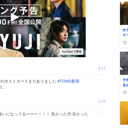
ホ
ド
と
い
か
て
い
て
ね
が
数
へ
6:13
光
い
そ
しのポストカードまだありました
#
TOHO新宿
て
る
つ
e/0…
ろ
い
ド
い
6:10
ね
数
いになってるーーー！！！ 良かった🥺 良かった