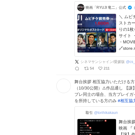
映画「RYUJI 竜二」公式
＼ ムビ
ストカード
りの1枚をお選び
サイト ・メ
・MOVI
🔗store.
┏━━━━
シネマサンシャイン/愛媛版
@
cs
54
211
舞台挨拶 相互協力いただける方
（10/30公開）⚠️作品通し 
プレ同士の場合、当方プレイガ
を所持している方のみ
#
相互協
取引
@torihikakaun
舞台挨拶
映画 『 
【譲】