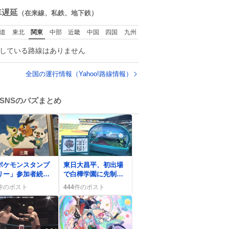
ね
数
車遅延
（在来線、私鉄、地下鉄）
道
東北
関東
中部
近畿
中国
四国
九州
している路線はありません
全国の運行情報（Yahoo!路線情報）
SNSのバズまとめ
0
ポケモンスタンプ
東日大昌平、初出場
リー」参加者続
で白樺学園に先制点
、暑さや忘れ物も
奪取 甲子園第4日目
件のポスト
444
件のポスト
るが熱狂的な体験
の熱戦が話題に
広がる