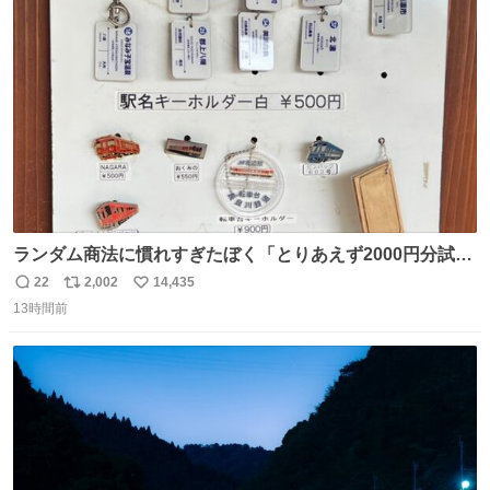
ます！！
ト
数
数
ランダム商法に慣れすぎたぼく「とりあえず2000円分試し
てみるか…」 駅員さん「どれが欲しいの？」 ぼく「えっ
22
2,002
14,435
返
リ
い
良いんですか？」 駅員さん「何が…？？」 やっぱランダム
13時間前
信
ポ
い
って悪い文化だ
数
ス
ね
わ！！！！！！！！！！！！！！！！！！！！
ト
数
数