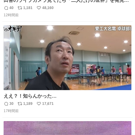
田舎のライブカメラ見てたら「二人だけの世界」を発見し
た
40
1,181
48,160
返
リ
い
12時間前
信
ポ
い
数
ス
ね
ト
数
数
ええ？！知らんかった…
30
1,189
17,671
返
リ
い
17時間前
信
ポ
い
数
ス
ね
ト
数
数