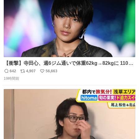
数
【衝撃】寺田心、週6ジム通いで体重62kg→82kgに 110kg
のベンチプレス持ち上げる姿披露
642
4,907
56,663
返
リ
い
news.livedoor.com/article/detail… 元々自重のみだった
19時間前
信
ポ
い
が、更に筋肉を大きくするためジム通いを開始。筋肉増量
数
ス
ね
のためおにぎり10個、ゼリー飲料3～4本、パスタと毎日4
ト
数
数
千kcalオーバーの食事を摂取し、増量したという。