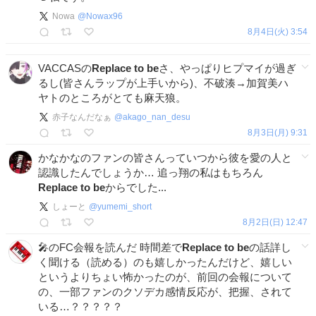
Nowa
@
Nowax96
8月4日(火) 3:54
VACCASの
Replace
to
be
さ、やっぱりヒプマイが過ぎ
るし(皆さんラップが上手いから)、不破湊→加賀美ハ
ヤトのところがとても麻天狼。
赤子なんだなぁ
@
akago_nan_desu
8月3日(月) 9:31
かなかなのファンの皆さんっていつから彼を愛の人と
認識したんでしょうか… 追っ翔の私はもちろん
Replace
to
be
からでした...
しょーと
@
yumemi_short
8月2日(日) 12:47
🎤のFC会報を読んだ 時間差で
Replace
to
be
の話詳し
く聞ける（読める）のも嬉しかったんだけど、嬉しい
というよりちょい怖かったのが、前回の会報について
の、一部ファンのクソデカ感情反応が、把握、されて
いる…？？？？？