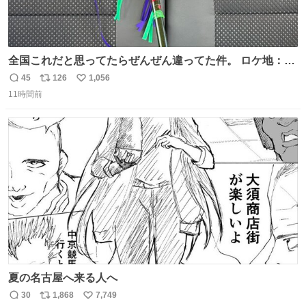
全国これだと思ってたらぜんぜん違ってた件。 ロケ地：広
島
45
126
1,056
返
リ
い
11時間前
信
ポ
い
数
ス
ね
ト
数
数
夏の名古屋へ来る人へ
30
1,868
7,749
返
リ
い