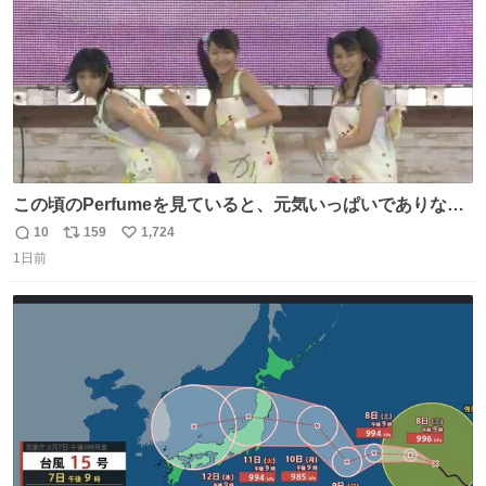
この頃のPerfumeを見ていると、元気いっぱいでありなが
ら決して感情に任せすぎることなく、しっかりと制御され
10
159
1,724
返
リ
い
たダンスであることに新鮮に驚く。3人のあげた足の向き
1日前
信
ポ
い
や角度とか本当に細かな部分まできっちりと揃っていてそ
数
ス
ね
こから積み重ねてきた努力や練習量が見て取れる…
ト
数
数