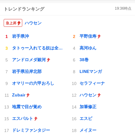
トレンドランキング
19:36
時点
ハウセン
岩手県沖
平野佳寿
タトゥー入れてる奴は全員バカです
高河ゆん
アンドロメダ銀河
38巻
岩手県沿岸北部
LINEマンガ
オマリーの六甲おろし
セラフィーナ
Zubair
ハウセン
地震で目が覚め
加筆修正
エスパルト
エスピ
ドレミファンタジー
メイヌー