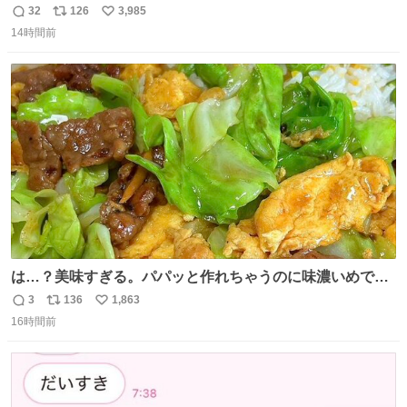
32
126
3,985
返
リ
い
14時間前
信
ポ
い
数
ス
ね
ト
数
数
は…？美味すぎる。パパッと作れちゃうのに味濃いめで満
足感エグいの天才だろ🥹
3
136
1,863
返
リ
い
16時間前
信
ポ
い
数
ス
ね
ト
数
数