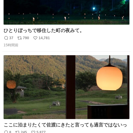
ひとりぼっちで移住した町の夜みて。
37
790
14,781
返
リ
い
15時間前
信
ポ
い
数
ス
ね
ト
数
数
ここに泊まりたくて佐渡にきたと言っても過言ではないっ
8
245
5,877