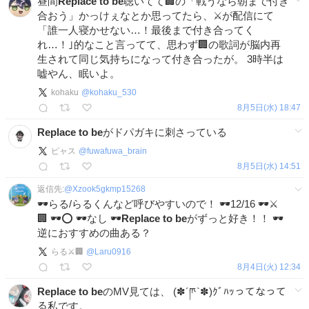
昼間
Replace
to
be
聴いてて🏢の「戦うなら朝まで付き
合おう」かっけぇなとか思ってたら、⚔️が配信にて
「誰一人寝かせない…！最後まで付き合ってく
れ…！｣的なこと言ってて、思わず🏢の歌詞が脳内再
生されて同じ気持ちになって付き合ったが。 3時半は
嘘やん、眠いよ。
kohaku
@
kohaku_530
8月5日(水) 18:47
Replace
to
be
がドパガキに刺さっている
ピャス‎‎
@
fuwafuwa_brain
8月5日(水) 14:51
返信先:
@
Xzook5gkmp15268
🕶らる/らるくんなど呼びやすいので！ 🕶12/16 🕶⚔️
🏢 🕶⭕️ 🕶なし 🕶
Replace
to
be
がずっと好き！！ 🕶
逆におすすめの曲ある？
らる⚔️🏢
@
Laru0916
8月4日(火) 12:34
Replace
to
be
のMV見ては、 (✽´ཫ`✽)ｸﾞﾊｯってなって
る私です。