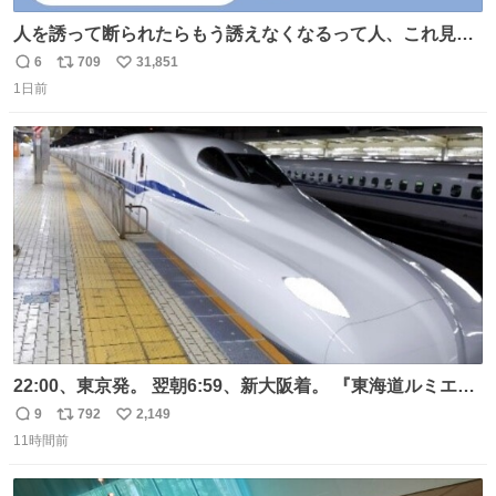
人を誘って断られたらもう誘えなくなるって人、これ見て
元気出してほしい
6
709
31,851
返
リ
い
1日前
信
ポ
い
数
ス
ね
ト
数
数
22:00、東京発。 翌朝6:59、新大阪着。 『東海道ルミエー
ルエクスプレス』が今夜、初運行！ 岐阜羽島駅で夜を越す
9
792
2,149
返
リ
い
東海道新幹線。寝台列車じゃないのに、朝まで新幹線とい
11時間前
信
ポ
い
う、なんだか特別体験😉 #TRAINTRIP #東海道ルミエール
数
ス
ね
エクスプレス
ト
数