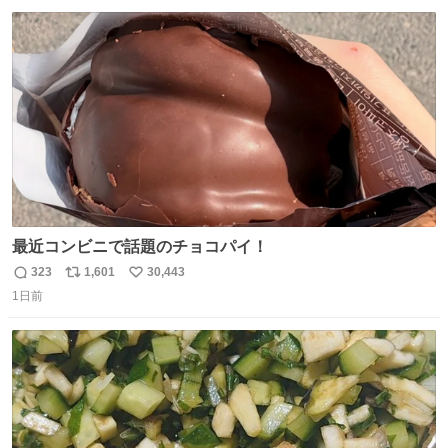
数
ス
ね
ト
数
数
最近コンビニで話題のチョコパイ！
323
1,601
30,443
返
リ
い
1日前
信
ポ
い
数
ス
ね
ト
数
数