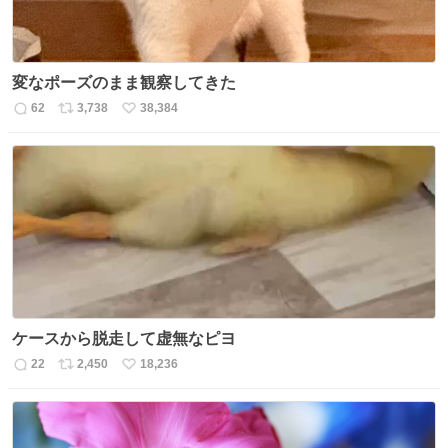
変なポーズのまま観察してきた
62
3,738
38,384
返
リ
い
信
ポ
い
数
ス
ね
ト
数
数
ケースから脱走して虚無なピヨ
22
2,450
18,236
返
リ
い
信
ポ
い
数
ス
ね
ト
数