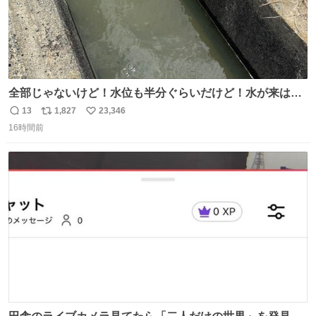
全部じゃないけど！水位も半分ぐらいだけど！水が来はじ
めたよ！！！ 作業してくれた方々ありがとーーー
13
1,827
23,346
返
リ
い
ー！！！！！！！！！！！！！！！！！！！！！！！！！
16時間前
信
ポ
い
！
数
ス
ね
ト
数
数