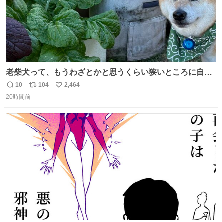
老柴犬って、もうわざとかと思うくらい狭いところに自ら
はまりにいくじゃないですか？ 今朝ガーデニングしてる飼
10
104
2,464
返
リ
い
い主の間にはまってきて、最高に可愛かった♥️
20時間前
信
ポ
い
数
ス
ね
ト
数
数