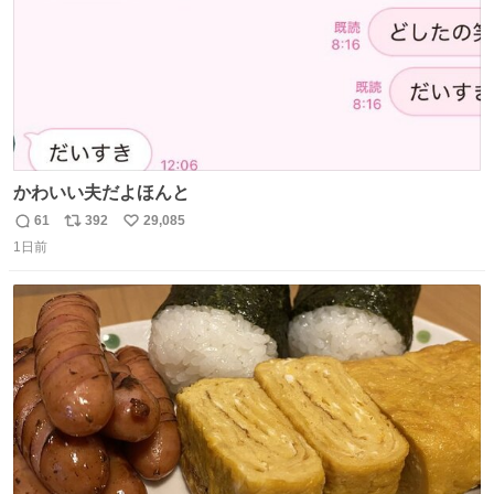
かわいい夫だよほんと
61
392
29,085
返
リ
い
1日前
信
ポ
い
数
ス
ね
ト
数
数