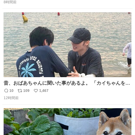
8時間前
信
ポ
い
数
ス
ね
ト
数
数
昔、おばあちゃんに聞いた事があるよ。 「カイちゃんをい
じめると、アイツが海から上がって来るぞ。」って。
10
109
1,467
返
リ
い
12時間前
信
ポ
い
数
ス
ね
ト
数
数