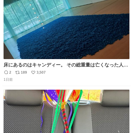
数
床にあるのはキャンディー。 その総重量は亡くなった人と
同等の重さだそうです。 鑑賞者は一つ持ち帰れますが、亡
2
189
3,507
返
リ
い
くなった人の一部を持ち帰っているような感覚になりまし
1日前
信
ポ
い
た。 勇気を出して口に入れたら、ハッカ味😳✨ #ポーラ美
数
ス
ね
術館
ト
数
数