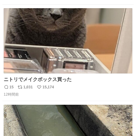
愛にかまけ，「陽キャラ」として振る舞うのを極端に中心
数
ス
ね
化する ・院生が研究環境を求め他大学に移るのを批判する
ト
数
数
過去例↓
ニトリでメイクボックス買った
15
1,031
15,174
返
リ
い
12時間前
信
ポ
い
数
ス
ね
ト
数
数