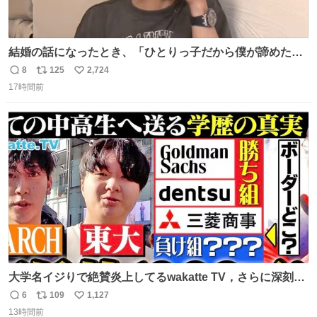
結婚の話になったとき、「ひとりっ子だから僕が諦めた瞬
間に一族が潰える」「死ぬとき1人とか嫌」だから結婚願
8
125
2,724
返
リ
い
望は"ある"って答えたものの、結局「（結婚は）向いてね
17時間前
信
ポ
い
ぇのかもしれない」で締める北山くん、きっといろいろ考
数
ス
ね
えて言葉を選んで、まるく収めてくれたんだなと思った
ト
数
数
大学名イジりで絶賛炎上してるwakatte TV，さらに深刻な
問題はこっちでは？ ・都内の特定企業に入るのを極度に推
6
109
1,127
返
リ
い
奨し，それ以外の地域で堅実に生きるのを周縁化する ・恋
13時間前
信
ポ
い