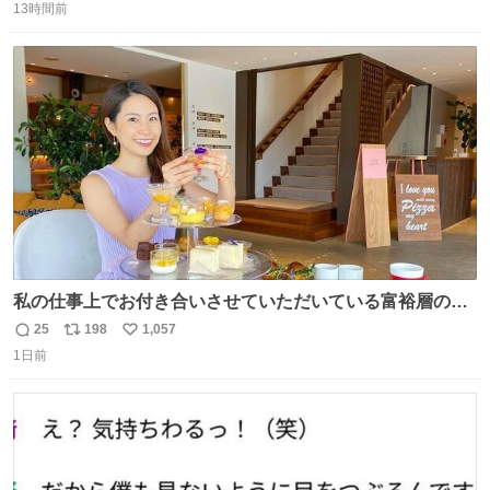
13時間前
信
ポ
い
数
ス
ね
ト
数
数
私の仕事上でお付き合いさせていただいている富裕層の社
長さん達は、こんな事しない。 こんな自慢は一切しない
25
198
1,057
返
リ
い
し、なんなら表に出てこない。 自分に自信がない半端モン
1日前
信
ポ
い
はブランドで自分を飾りキラキラ自慢をする。 #折田楓
数
ス
ね
#merchu
ト
数
数