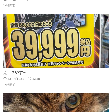
返
リ
い
19時間前
信
ポ
い
数
ス
ね
ト
数
数
え！？やすっ！
33
152
1,118
返
リ
い
15時間前
信
ポ
い
数
ス
ね
ト
数
数