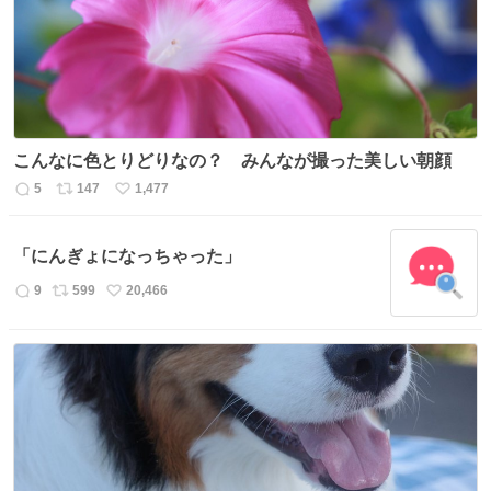
数
こんなに色とりどりなの？ みんなが撮った美しい朝顔
5
147
1,477
返
リ
い
信
ポ
い
数
ス
ね
「にんぎょになっちゃった」
ト
数
数
9
599
20,466
返
リ
い
信
ポ
い
数
ス
ね
ト
数
数