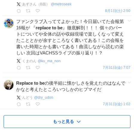
あずさん（B面）
@
metroseek
8月1日(土) 2:50
ファンクラブ入っててよかった！今日届いてた会報第
16報が 『
replace
to
be
』徹底解剖！！！ 個々のパー
トについてや全体の話や収録現場で楽しくなって変え
たこととかが余すところなく書いてある！この会報を
書いた時期とかも書いてある！曲流しながら読むの楽
しい 次回はVACHSSライブの振り返り！？
くまのん
@
ku_ma_non
7月31日(金) 7:07
Replace
to
be
の後半組に懐かしさを覚えたのはなんで
かなと考えたところいつしかのヒプマイだ
んどう
@
dry_udon
7月31日(金) 1:02
もっと見る