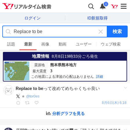
i
ログイン
ID新規取得
検索
キ
ー
話題
最新
画像
動画
ユーザー
ウェブ検索
ワ
地震情報
ー
8月8日19時33分
ごろ発生
ド
熊本県熊本地方
震源地
を
3
最大震度
消
この地震による津波の心配はありません
詳細
す
Replace
to
be
って改めてめちゃくちゃ良い
★
@
tor0es
8月6日(木) 6:18
分析グラフを見る