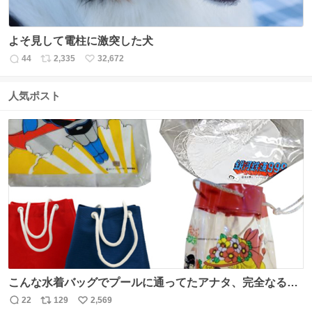
よそ見して電柱に激突した犬
44
2,335
32,672
返
リ
い
信
ポ
い
数
ス
ね
人気ポスト
ト
数
数
こんな水着バッグでプールに通ってたアナタ、完全なる同
世代（笑） #70年代 #80年代 #昭和レトロ
22
129
2,569
返
リ
い