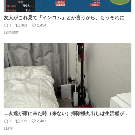
友人がこれ見て「インコム」とか言うから、もうそれにし
か見えなくなっちゃった。
7
369
1,454
返
リ
い
18時間前
信
ポ
い
数
ス
ね
ト
数
数
←友達が家に来た時（来ない）掃除機丸出しは生活感が出
てかっこ悪いなぁ →せや
2
172
2,483
返
リ
い
1日前
信
ポ
い