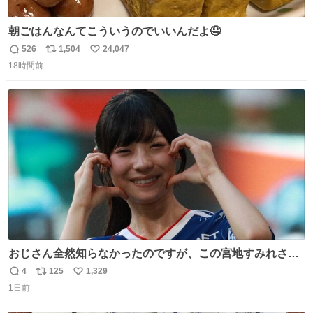
朝ごはんなんてこういうのでいいんだよ🤤
526
1,504
24,047
返
リ
い
18時間前
信
ポ
い
数
ス
ね
ト
数
数
おじさん全然知らなかったのですが、この宮地すみれさん
（日向坂46）はマリサポだったのですね。 カメラ目線でに
4
125
1,329
返
リ
い
っこりしていただいたので撮影したものの、全然誰だか知
1日前
信
ポ
い
りませんでした。 マリサポらしいのでこれからは名前覚え
数
ス
ね