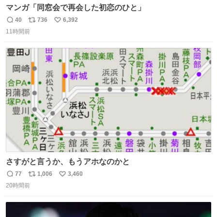
マンガ「同窓会で再会した初恋のひと」
40
736
6,392
返
リ
い
11時間前
信
ポ
い
数
ス
ね
ト
数
数
さすがと言うか、もうアホなのかと
77
1,006
3,460
返
リ
い
20時間前
信
ポ
い
数
ス
ね
ト
数