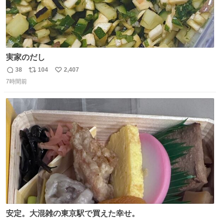
実家のだし
38
104
2,407
返
リ
い
7時間前
信
ポ
い
数
ス
ね
ト
数
数
安定。大混雑の東京駅で買えた幸せ。