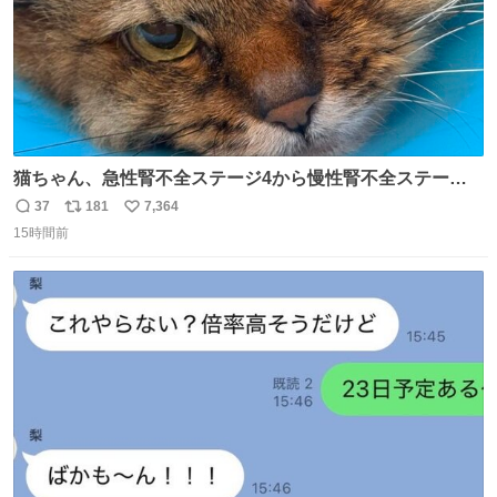
猫ちゃん、急性腎不全ステージ4から慢性腎不全ステージ2
になりました😭点滴も週一で大丈夫になった… このままだ
37
181
7,364
返
リ
い
と2、3日持たないって言われたのが嘘みたい…本当に嬉し
15時間前
信
ポ
い
い😭😭😭頑張ってくれてありがとう😭😭😭 嬉しくて帰り
数
ス
ね
道泣きながら歩いてたら向こうから来た人にすごい顔され
ト
数
数
た🫠