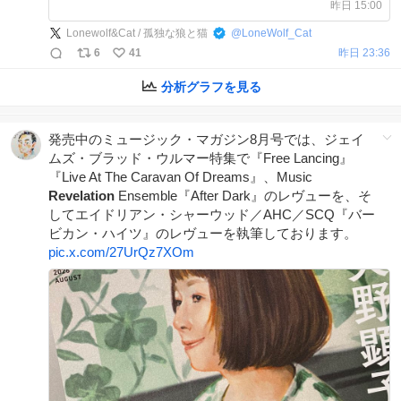
をプラスして 現在30曲あります。 で
昨日 15:00
もまだ足りません(´･ω･`) 動画では3曲
Lonewolf&Cat / 孤独な狼と猫
@
LoneWolf_Cat
の一部を使用しています。 ②不具合
6
41
昨日 23:36
修正
分析グラフを見る
発売中のミュージック・マガジン8月号では、ジェイ
ムズ・ブラッド・ウルマー特集で『Free Lancing』
『Live At The Caravan Of Dreams』、Music
Revelation
Ensemble『After Dark』のレヴューを、そ
してエイドリアン・シャーウッド／AHC／SCQ『バー
ビカン・ハイツ』のレヴューを執筆しております。
pic.x.com/27UrQz7XOm