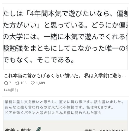
数
ス
ね
ト
数
数
これ本当に首がもげるくらい頷いた。 私は入学前に送られ
てきた、大学のサークル紹介冊子を見た時点で終わりを感
7
103
1,689
返
リ
い
じたので、女子大でもないくせに偏差値の高い大学のイン
14時間前
信
ポ
い
カレサークルに突撃して所属するという奇行で事なきを得
数
ス
ね
た。 高偏差値に行けないならせめてそれくらいした方が予
ト
数
数
後がいいです。 https://t.co/9nMHIrETkw