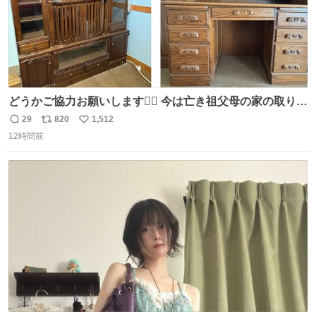
どうかご協力お願いします🙇‍♂️ 今は亡き祖父母の家の取り壊
しが決まり、どうしても処分して欲しくない食器棚と机の
29
820
1,512
返
リ
い
引き取り手を探しております この2つは私の祖母が当初一
12時間前
信
ポ
い
目惚れで購入したもので、祖母はc型肝炎で58歳という若
数
ス
ね
さで亡くなりましたが、この家具達をとても大切にしてお
ト
数
数
りました 続く↓