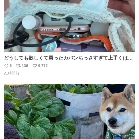
どうしても欲しくて買ったカバンちっさすぎて上手くはめ
ないと荷物入らん。女のカバンってなんでこんなちっさい
6
136
9,772
返
リ
い
の
21時間前
信
ポ
い
数
ス
ね
ト
数
数