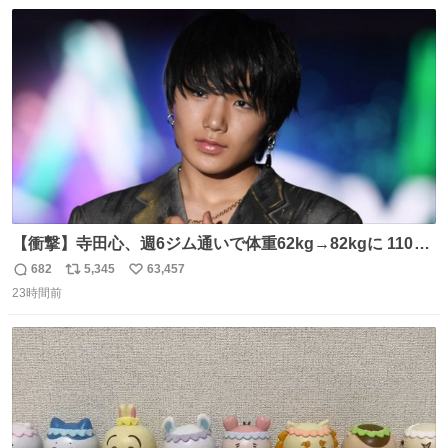
数
ス
ね
ト
数
数
【衝撃】寺田心、週6ジム通いで体重62kg→82kgに 110kg
のベンチプレス持ち上げる姿披露
682
5,345
63,457
返
リ
い
news.livedoor.com/article/detail… 元々自重のみだった
23時間前
信
ポ
い
が、更に筋肉を大きくするためジム通いを開始。筋肉増量
数
ス
ね
のためおにぎり10個、ゼリー飲料3～4本、パスタと毎日4
ト
数
数
千kcalオーバーの食事を摂取し、増量したという。