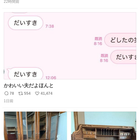
22時間前
信
ポ
い
数
ス
ね
ト
数
数
かわいい夫だよほんと
78
554
41,474
返
リ
い
1日前
信
ポ
い
数
ス
ね
ト
数
数