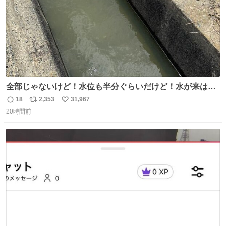
全部じゃないけど！水位も半分ぐらいだけど！水が来はじ
めたよ！！！ 作業してくれた方々ありがとーーー
18
2,353
31,967
返
リ
い
ー！！！！！！！！！！！！！！！！！！！！！！！！！
20時間前
信
ポ
い
！
数
ス
ね
ト
数
数