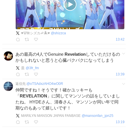
♥️🐻🌺シズカ🦐🏝️♥️
@
shizzca
13:42
あの最高の4人でGenuine
Revelation
していただけるの
かもしれないと思うと心臓バクバクになってしまう
皿
@
3fr_fm
13:39
返信先:
@
oTSAdxzAHO4wO0R
仲間ですね！そうです！確かユッキーも
「
REVELATION
」に関してマンソンの話をしていまし
たね。 HYDEさん、清春さん、マンソンが同い年で同
期なのもあって嬉しいです！
MARILYN MANSON JAPAN FANBASE
@
mansonfan_jpn25
13:19