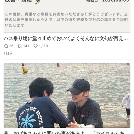
バス乗り場に堂々止めておいてよくそんなに文句が言える
ね 運転士は日本人やったのなら韓国人は関係ないし、なん
26
141
1,110
返
リ
い
なら68歳も関係ない…
1日前
信
ポ
い
数
ス
ね
ト
数
数
昔、おばあちゃんに聞いた事があるよ。 「カイちゃんをい