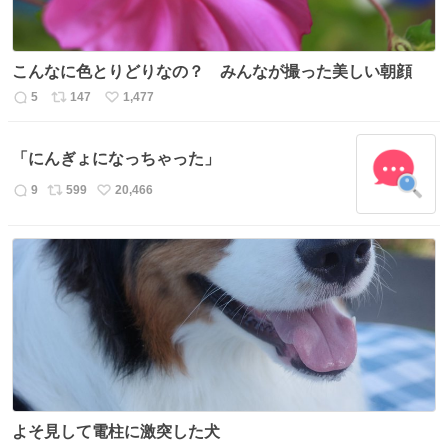
こんなに色とりどりなの？ みんなが撮った美しい朝顔
5
147
1,477
返
リ
い
信
ポ
い
数
ス
ね
「にんぎょになっちゃった」
ト
数
数
9
599
20,466
返
リ
い
信
ポ
い
数
ス
ね
ト
数
数
よそ見して電柱に激突した犬