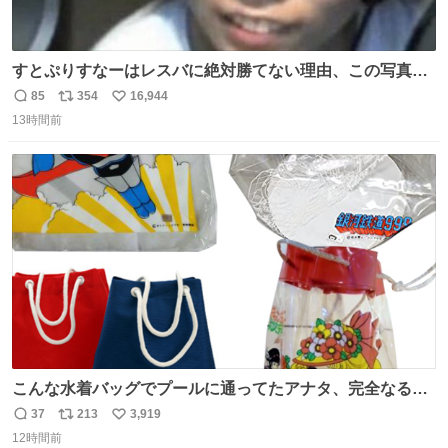
すとぷりすなーはレスバに絶対勝てない理由、この写真を
貼られると黙るしかなくなる
85
354
16,944
返
リ
い
13時間前
信
ポ
い
数
ス
ね
ト
数
数
こんな水着バッグでプールに通ってたアナタ、完全なる同
世代（笑） #70年代 #80年代 #昭和レトロ
37
213
3,919
返
リ
い
12時間前
信
ポ
い