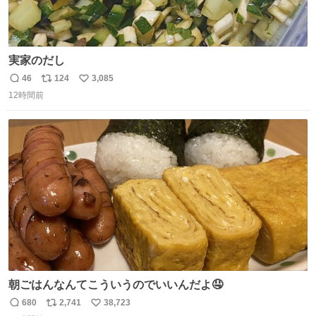
実家のだし
46
124
3,085
返
リ
い
12時間前
信
ポ
い
数
ス
ね
ト
数
数
朝ごはんなんてこういうのでいいんだよ🤤
680
2,741
38,723
返
リ
い