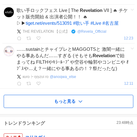
歌い手ロックフェス Live [ The
Revelation
VII ] 🔥 チケ
ット販売開始 & 出演者公開！！ 🔥
▷▶
tiget.net/events/513091
#
歌い手
#
Live
#
名古屋
THE REVELATION 【公式】
@
Revela_Official
12:23
……sustainとチャイプレとMAGGOTSと 激闇一緒に
やる事あるんだ……すぎる (そもそも
Revelation
で始
まってね FILTHやｷﾗｰﾙｰﾌﾟや空谷や輪郭やコンビニや ｵ
ﾌﾞｽや…え？一緒にやる事あるの！？祭だったな)
кυrο┝ ηηιzυi rο
@
anoqwa_etse
12:11
もっと見る
トレンドランキング
23:48
時点