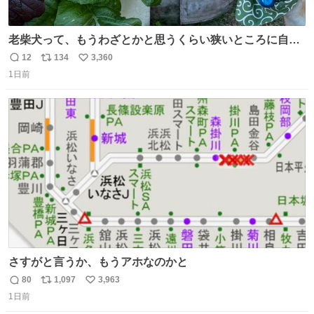
老柴犬って、もうわざとかと思うくらい狭いところに自ら
はまりにいくじゃないですか？ 今朝ガーデニングしてる飼
12
134
3,360
返
リ
い
い主の間にはまってきて、最高に可愛かった♥️
1日前
信
ポ
い
数
ス
ね
ト
数
数
さすがと言うか、もうアホなのかと
80
1,097
3,963
返
リ
い
1日前
信
ポ
い