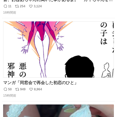
じめると、アイツが海から上がって来るぞ。」って。
11
254
3,124
返
リ
い
16時間前
信
ポ
い
数
ス
ね
ト
数
数
マンガ「同窓会で再会した初恋のひと」
50
949
8,964
返
リ
い
15時間前
信
ポ
い
数
ス
ね
ト
数
数