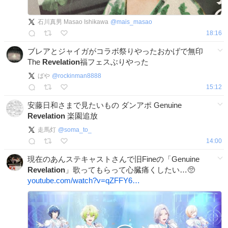
石川真男 Masao Ishikawa
@
mais_masao
18:16
ブレアとジャイガがコラボ祭りやったおかげで無印
The
Revelation
福フェスぶりやった
ばや
@
rockinman8888
15:12
安藤日和さまで見たいもの ダンアポ Genuine
Revelation
楽園追放
走馬灯
@
soma_to_
14:00
現在のあんステキャストさんで旧Fineの「Genuine
Revelation
」歌ってもらって心臓痛くしたい…🥺
youtube.com/watch?v=qZFFY6…