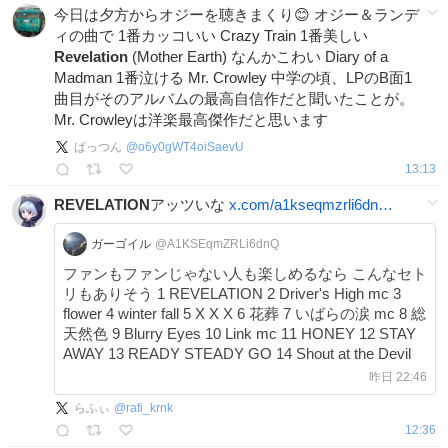
今日は夕方からオジーを聴きまくり😊 オジー＆ランデ
ィの曲で 1番カッコいい Crazy Train 1番美しい
Revelation
(Mother Earth) なんかこわい Diary of a
Madman 1番泣ける Mr. Crowley 中学の頃、LPのB面1
曲目がそのアルバムの最高自信作だと聞いたことが。
Mr. Crowleyは洋楽最高傑作だと思います
ぱっつん
@
o6y0gWT4oiSaevU
13:13
REVELATION
アッツいな
x.com/a1kseqmzrli6dn…
ガーゴイル
@A1KSEqmZRLi6dnQ
ファンもファンじゃない人も楽しめるなら こんなセト
リもありそう 1 REVELATION 2 Driver's High mc 3
flower 4 winter fall 5 X X X 6 花葬 7 いばらの涙 mc 8 総
天然色 9 Blurry Eyes 10 Link mc 11 HONEY 12 STAY
AWAY 13 READY STEADY GO 14 Shout at the Devil
昨日 22:46
らふぃ
@
rafi_krnk
12:36