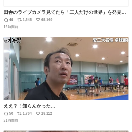
田舎のライブカメラ見てたら「二人だけの世界」を発見し
た
49
1,545
65,169
返
リ
い
16時間前
信
ポ
い
数
ス
ね
ト
数
数
ええ？！知らんかった…
50
1,764
28,112
返
リ
い
21時間前
信
ポ
い
数
ス
ね