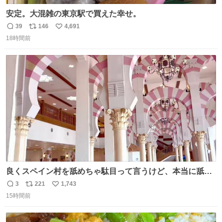
安定。大混雑の東京駅で買えた幸せ。
39
146
4,691
返
リ
い
18時間前
信
ポ
い
数
ス
ね
ト
数
数
良くスペイン村を舐めちゃ駄目って言うけど、本当に舐め
ちゃ行けないのはスペィン村ホテル🏛🏨 だってロビーから
3
221
1,743
返
リ
い
中庭抜けるだけでこの有様🤩 ディズニーホテル泊まってる
15時間前
信
ポ
い
場所じゃない。 5年振りの志摩スペイン村パルケエスパー
数
ス
ね
ニャは益々素晴らしい場所になってる
ト
数