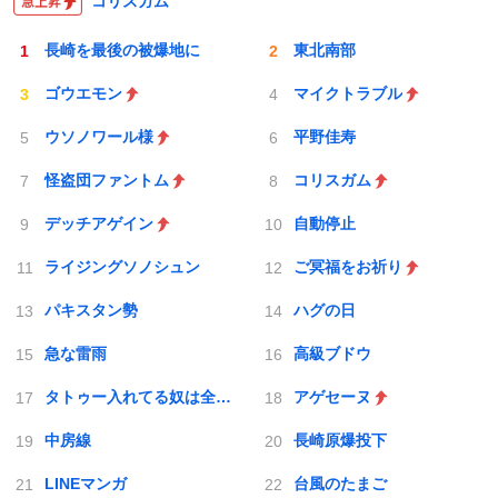
コリスガム
長崎を最後の被爆地に
東北南部
ゴウエモン
マイクトラブル
ウソノワール様
平野佳寿
怪盗団ファントム
コリスガム
デッチアゲイン
自動停止
ライジングソノシュン
ご冥福をお祈り
パキスタン勢
ハグの日
急な雷雨
高級ブドウ
タトゥー入れてる奴は全員バカです
アゲセーヌ
中房線
長崎原爆投下
LINEマンガ
台風のたまご