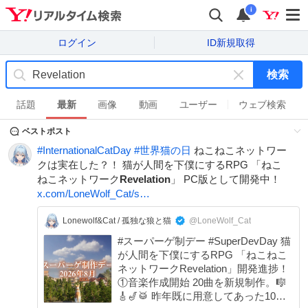
i
ログイン
ID新規取得
検索
キ
ー
話題
最新
画像
動画
ユーザー
ウェブ検索
ワ
ベストポスト
ー
ド
#
InternationalCatDay
#
世界猫の日
ねこねこネットワー
を
クは実在した？！ 猫が人間を下僕にするRPG 「ねこ
消
ねこネットワーク
Revelation
」 PC版として開発中！
す
x.com/LoneWolf_Cat/s…
Lonewolf&Cat / 孤独な狼と猫
@LoneWolf_Cat
#スーパーゲ制デー #SuperDevDay 猫
が人間を下僕にするRPG 「ねこねこ
ネットワークRevelation」開発進捗！
①音楽作成開始 20曲を新規制作。🎼
🎸🎷🥁 昨年既に用意してあった10曲