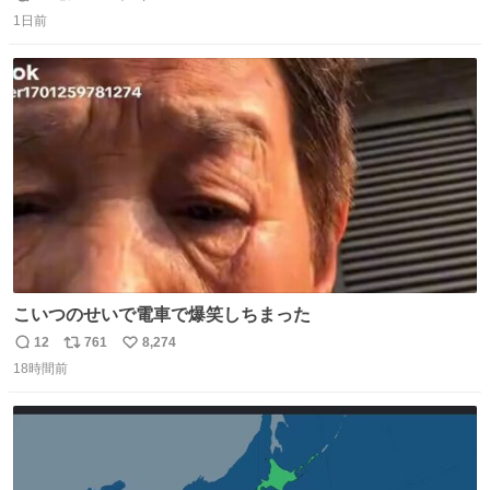
返
リ
い
1日前
信
ポ
い
数
ス
ね
ト
数
数
こいつのせいで電車で爆笑しちまった
12
761
8,274
返
リ
い
18時間前
信
ポ
い
数
ス
ね
ト
数
数