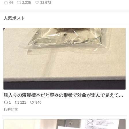
44
2,335
32,672
返
リ
い
信
ポ
い
数
ス
ね
人気ポスト
ト
数
数
瓶入りの液浸標本だと容器の形状で対象が歪んで見えてし
まうことから、なるべく歪みがない状態で観察しやすいよ
1
121
940
返
リ
い
うにこのような形で保存していると前に科博の先生から教
13時間前
信
ポ
い
えてもらった #国立科学博物館
数
ス
ね
ト
数