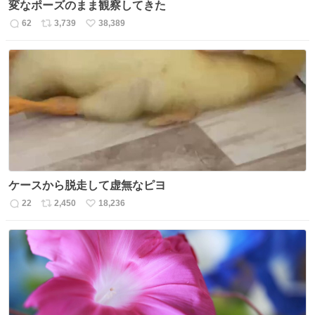
変なポーズのまま観察してきた
62
3,739
38,389
返
リ
い
信
ポ
い
数
ス
ね
ト
数
数
ケースから脱走して虚無なピヨ
22
2,450
18,236
返
リ
い
信
ポ
い
数
ス
ね
ト
数
数