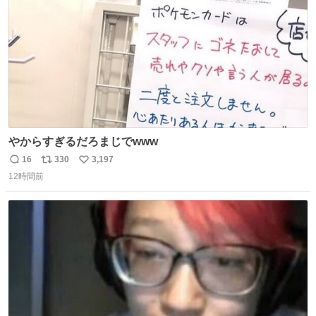
数
やからすぎるだろまじでwww
16
330
3,197
返
リ
い
12時間前
信
ポ
い
数
ス
ね
ト
数
数