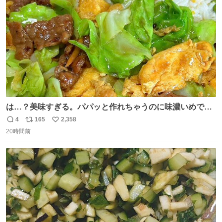
数
は…？美味すぎる。パパッと作れちゃうのに味濃いめで満
足感エグいの天才だろ🥹
4
165
2,358
返
リ
い
20時間前
信
ポ
い
数
ス
ね
ト
数
数