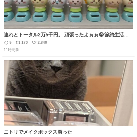
連れとトータル2万5千円。 頑張ったよぉぉ😭節約生活の
始まり。笑
9
170
2,840
返
リ
い
11時間前
信
ポ
い
数
ス
ね
ト
数
数
ニトリでメイクボックス買った