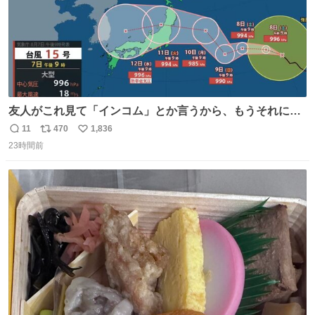
友人がこれ見て「インコム」とか言うから、もうそれにし
か見えなくなっちゃった。
11
470
1,836
返
リ
い
23時間前
信
ポ
い
数
ス
ね
ト
数
数