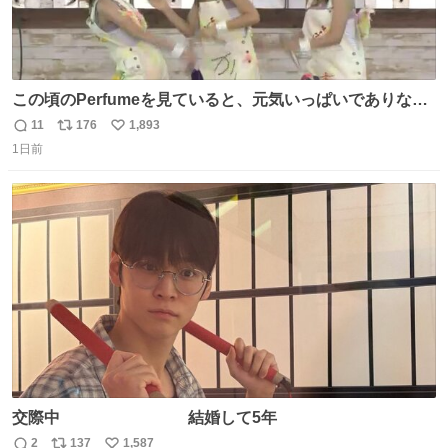
この頃のPerfumeを見ていると、元気いっぱいでありなが
ら決して感情に任せすぎることなく、しっかりと制御され
11
176
1,893
返
リ
い
たダンスであることに新鮮に驚く。3人のあげた足の向き
1日前
信
ポ
い
や角度とか本当に細かな部分まできっちりと揃っていてそ
数
ス
ね
こから積み重ねてきた努力や練習量が見て取れる…
ト
数
数
交際中 結婚して5年
2
137
1,587