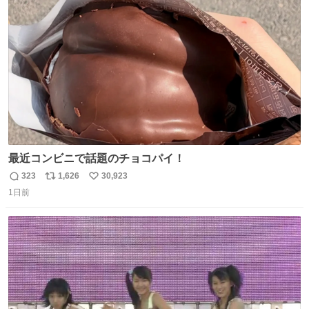
ト
数
数
最近コンビニで話題のチョコパイ！
323
1,626
30,923
返
リ
い
1日前
信
ポ
い
数
ス
ね
ト
数
数