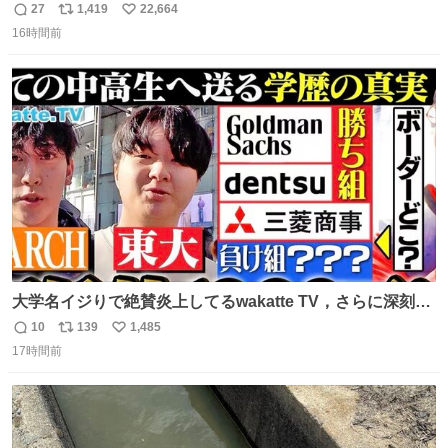
27
1,419
22,664
返
リ
い
16時間前
信
ポ
い
数
ス
ね
ト
数
数
大学名イジりで絶賛炎上してるwakatte TV，さらに深刻な
問題はこっちでは？ ・都内の特定企業に入るのを極度に推
10
139
1,485
返
リ
い
奨し，それ以外の地域で堅実に生きるのを周縁化する ・恋
17時間前
信
ポ
い
愛にかまけ，「陽キャラ」として振る舞うのを極端に中心
数
ス
ね
化する ・院生が研究環境を求め他大学に移るのを批判する
ト
数
数
過去例↓