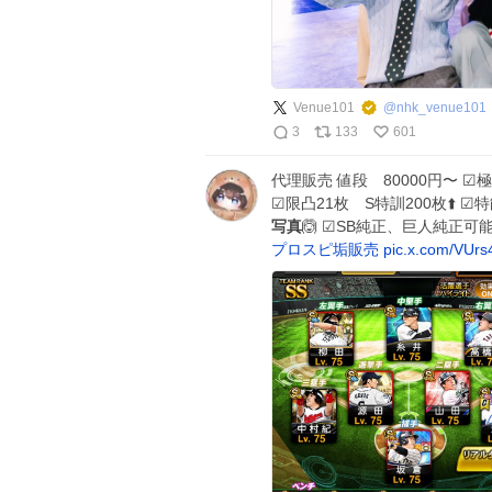
Venue101
@
nhk_venue101
3
133
601
代理販売 値段 80000円〜 ☑︎極20
☑︎限凸21枚 S特訓200枚⬆️ ☑
写真
🙆 ☑︎SB純正、巨人純正可
プロスピ垢販売
pic.x.com/VUrs