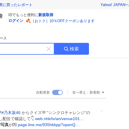
Yahoo! JAPAN
ヘ
実際に買ったレポート
IDでもっと便利に
新規取得
ログイン
［おトク］10％OFFクーポンあります
ース
検索
キ
ー
ワ
ー
ド
を
消
自動更新
並べ替え：
新着順
す

#
乃木坂46
からクイズ💜 "シンクロチャレンジ"の
し配信で確認して👇️
web.nhk/tv/an/venue101…
P写真
が💌
page.line.me/935hkbpp?openQ…