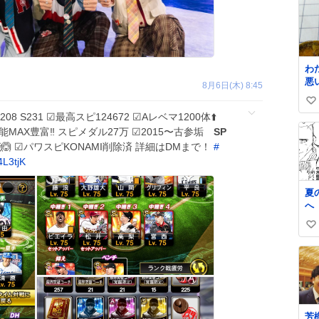
わ
悪
8月6日(木) 8:45
す。 昨日産
い
た
8 S231 ☑︎最高スピ124672 ☑︎Aレベマ1200体⬆️
ま
い
︎特能MAX豊富‼️ スピメダル27万 ☑︎2015〜古参垢
SP
な
ね
た
能🙆 ☑︎パワスピKONAMI削除済 詳細はDMまで！
#
数
した。 
4L3tjK
こ
す
夏
へ
い
い
ね
数
芳