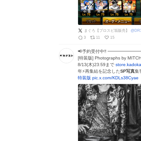
まぐろ【プロスピ垢販売】
@
DR
3
11
15
📢予約受付中‼️ ━━━━━━━━
[特装版] Photographs by 
8/13(木)23:59まで
store.kadok
年⚡再集結を記念した
SP写真
集
特装版
pic.x.com/KDLs38Cyae