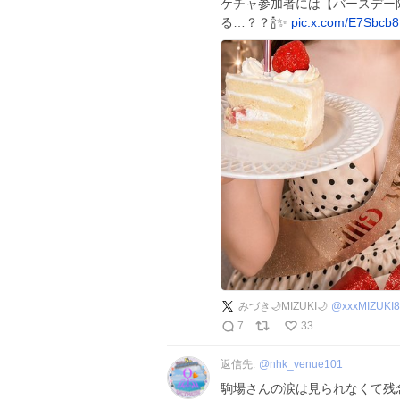
ケチャ参加者には【バースデー限
る…？？🍾✨
pic.x.com/E7Sbcb8
みづき🌙MIZUKI🌙
@
xxxMIZUKI
7
33
返信先:
@
nhk_venue101
駒場さんの涙は見られなくて残念でした