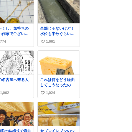
たくし、気持ちの
全部じゃないけど！
い作家でございま
水位も半分ぐらいだ
出しまし
けど！水が来はじめ
774
1,661
い
胆石をピアスにし
たよ！！！ 作業して
した。 とても希少
くれた方々ありがと
い
石です。 割ってみ
ーーー
ね
らなかなか綺麗で
ー！！！！！！！！
数
次回の外来は
！！！！！！！！！
れ付けて行きま
！！！！！！！！！
。
の名古屋へ来る人
これは何をどう経由
してこうなったのか
全くわからない構造
1,062
1,024
い
のすしざんまいの玉
子
い
ね
数
樹Dの結婚式で岩井
セブンイレブンのシ