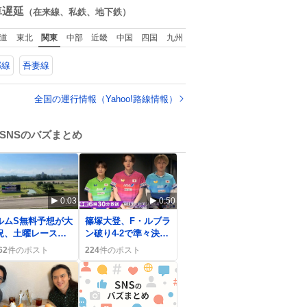
数
車遅延
（在来線、私鉄、地下鉄）
道
東北
関東
中部
近畿
中国
四国
九州
郡線
吾妻線
全国の運行情報（Yahoo!路線情報）
SNSのバズまとめ
0:03
0:50
ルムS無料予想が大
篠塚大登、F・ルブラ
況、土曜レースで
ン破り4-2で準々決勝
ーザーが情報をシ
突破 ファン熱狂の
62
件のポスト
224
件のポスト
アして盛り上がり
声が広がる