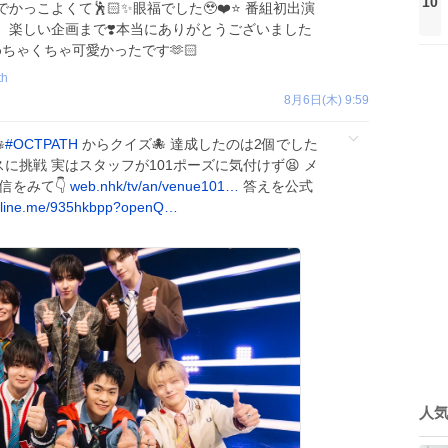
10
レでかっこよくて🕺🏻✨眼福でした🥹❤️⭐️ 番組初出演
、楽しい企画まで❣️本当にありがとうございました
 めちゃくちゃ可愛かったです🫶🏻
th
8月6日(木) 9:59

#
OCTPATH
からクイズ🐙 達成したのは2個でした
のダンスに挑戦 実はスタッフが101ポーズに気付けず😫 メ
をみて👇️
web.nhk/tv/an/venue101…
答えを公式
.line.me/935hkbpp?openQ…
人