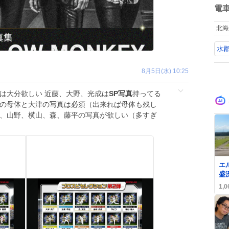
数
電
北海
水
8月5日(水) 10:25
は大分欲しい 近藤、大野、光成は
SP写真
持ってる
クの母体と大津の写真は必須（出来れば母体も残し
ン、山野、横山、森、藤平の写真が欲しい（多すぎ
エ
盛
ユ
1,0
ェ