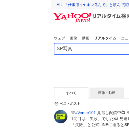
AIに「仕事用イヤホン選んで」と頼んで
ウェブ
画像
動画
リアルタイム
ニュ
画像・動画
すべて
ベストポスト
💚
#
Venue101
見逃し配信中📺 
1問目は「失敗」でした😭 見逃
「失敗」と公式LINEに送ると
S