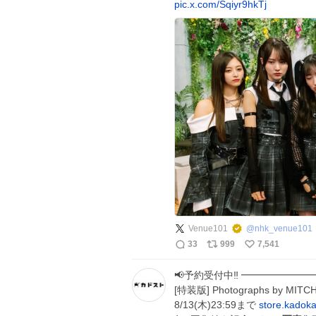
pic.x.com/Sqiyr9hkTj
Venue101
@
nhk_venue101
33
999
7,541
📢予約受付中‼️ ━━━━━━━━
[特装版] Photographs by 
8/13(木)23:59まで
store.kadok