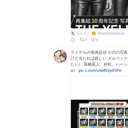
カドスト
@
kadokawastore
4
6
ライデルの母体必須 小川の写真
けど当たれば嬉しい ダルベッ
たい） 髙橋遥人、村松、ハー
w）
pic.x.com/u9a8GydOPe