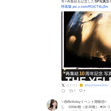
年⚡再集結を記念した
SP写真
集
特装版
pic.x.com/R1tCT4Lj3m
カドスト
@
kadokawastore
2
4
✨🎂Birthdayイベント開催🎂✨
じ 100tk/枚（全30枚） ♥️1h 