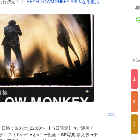
刊行決定！
#
THEYELLOWMONKEY
#
偉大なる復活
感
ト
1
2
3:55
3
 日時：8/8 (土)22:00〜 【当日限定】 ♥️ご褒美く
リクエストFree‼️ ♥️オ○ニー動画・
SP写真
購入券 ♥️チ