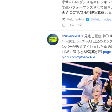
🥹🧡⭐️ BADダンスもキレッキ
で生パフォーマンスさせて頂き
🐙💕 OCTPATHの
SP写真
📸も
Melon🍈🐙📣
@
Melon_octpa
💚
#
Venue101
見逃し配信中📺 
✨ ⭐️101ポーズ ⭐️ATEEZ
ンバーが教えてくれました🙏 配信
LINEに送ると
SP写真
が💌
page
pic.x.com/qVoaoZRxEi