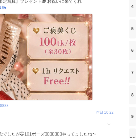
定写真】プレゼント🎁 お祝いに来てくれ
4
Ulh
5
6
7
8
88888
昨日 10:22
9
が🤭101ポーズ☝🏻👌🏻☝🏻🌰やってましたね〜