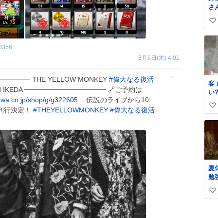
さ
ド
い
好
枚
い
来
ね
3356
さ
数
8月6日(木) 4:01
ハ
て
た
━━━━ THE YELLOW MONKEY
#
偉大なる復活
客
MITCH IKEDA ━━━━━━━━━━━━ 🔗ご予約は
い
awa.co.jp/shop/g/g322605…
伝説のライブから10
いませ
い
か
刊行決定！
#
THEYELLOWMONKEY
#
偉大なる復活
ぱ
い
いだろ
ね
逃
数
地
引
必要
夏
「
勉
っ
明
るな!!
い
で
い
い
ね