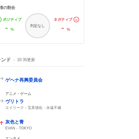
情の割合
ポジティブ
ネガティブ
-
-
判定なし
%
%
レンド
10:35
更新
ゲヘナ再興委員会
アニメ・ゲーム
ヴリトラ
エイリーク
宝具強化
永遠不滅
強化クエスト
インドラ
11th
灰色と青
EVAN
TOKYO
エンタメ