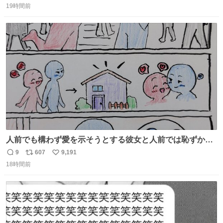
19時間前
信
ポ
い
数
ス
ね
ト
数
数
人前でも構わず愛を示そうとする彼女と人前では恥ずかし
いけど彼女を死ぬほど愛している彼氏 同士いませんか✋️
9
607
9,191
返
リ
い
18時間前
信
ポ
い
数
ス
ね
ト
数
数