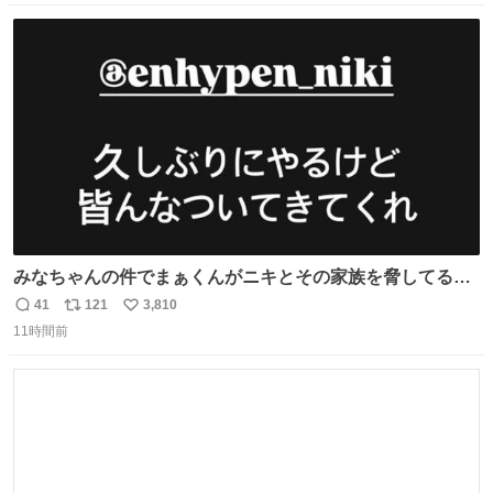
数
ス
ね
ト
数
数
みなちゃんの件でまぁくんがニキとその家族を脅してるけ
ど絶対間違えてる。 悪いのは誹謗中傷した人達でしょ。こ
41
121
3,810
返
リ
い
んなのみなちゃん望んでないし曲がった正義すぎる
11時間前
信
ポ
い
数
ス
ね
ト
数
数