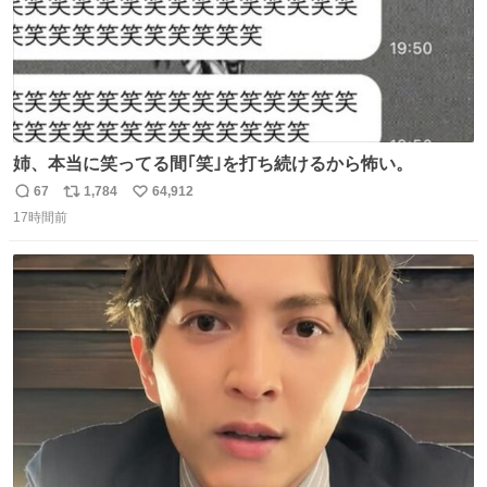
姉、本当に笑ってる間｢笑｣を打ち続けるから怖い。
67
1,784
64,912
返
リ
い
17時間前
信
ポ
い
数
ス
ね
ト
数
数