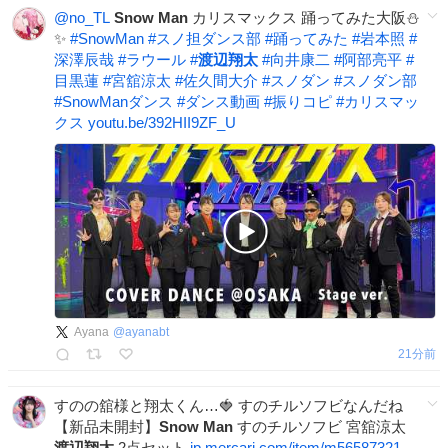
@no_TL
Snow
Man
カリスマックス 踊ってみた大阪⛄️
✨
#
SnowMan
#
スノ担ダンス部
#
踊ってみた
#
岩本照
#
深澤辰哉
#
ラウール
#
渡辺翔太
#
向井康二
#
阿部亮平
#
目黒蓮
#
宮舘涼太
#
佐久間大介
#
スノダン
#
スノダン部
#
SnowManダンス
#
ダンス動画
#
振りコピ
#
カリスマッ
クス
youtu.be/392HII9ZF_U
Ayana
@
ayanabt
21分前
すのの舘様と翔太くん…🍓 すのチルソフビなんだね
【新品未開封】
Snow
Man
すのチルソフビ 宮舘涼太
渡辺翔太
2点セット
jp.mercari.com/item/m56587321…