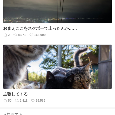
おまえここをスケボーで上ったんか……
2
8,971
168,909
返
リ
い
信
ポ
い
数
ス
ね
ト
数
数
主張してくる
50
2,411
25,565
返
リ
い
信
ポ
い
数
ス
ね
人気ポスト