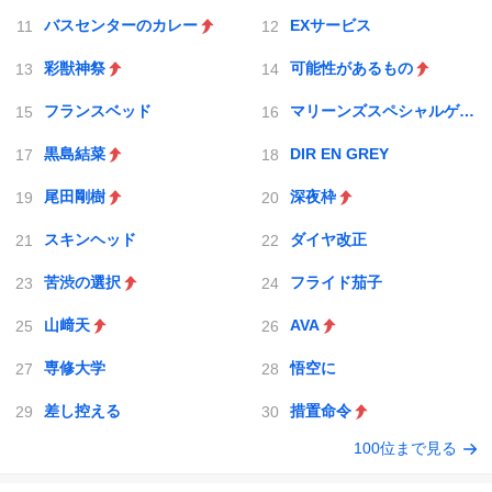
バスセンターのカレー
EXサービス
彩獣神祭
可能性があるもの
フランスベッド
マリーンズスペシャルゲーム
黒島結菜
DIR EN GREY
尾田剛樹
深夜枠
スキンヘッド
ダイヤ改正
苦渋の選択
フライド茄子
山﨑天
AVA
専修大学
悟空に
差し控える
措置命令
100位まで見る