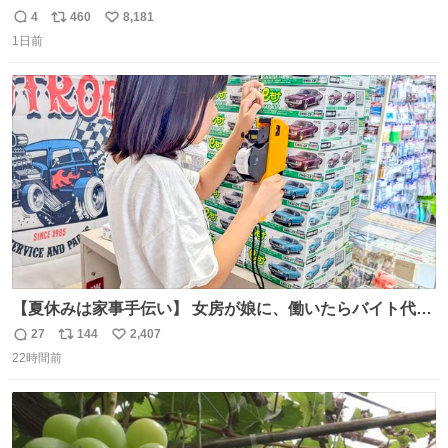
𝑩𝑰𝑮 𝑳𝑶𝑽𝑬＿＿
4
460
8,181
返
リ
い
1日前
信
ポ
い
数
ス
ね
ト
数
数
【夏休みは家事手伝い】 女房が娘に、働いたらバイト代も
らえば？と言ったら、娘は、いらない、と言って黙々と働
27
144
2,407
返
リ
い
いてくれました。 あとでソフトクリーム買ってやろうと思
22時間前
信
ポ
い
いました。
数
ス
ね
ト
数
数