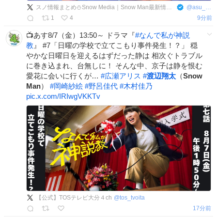
スノ情報まとめ⛄Snow Media｜Snow Man最新情報をお届け！asuMedia
@
asu_media
1
4
9分前
📺あす8/7（金）13:50～ ドラマ『
#
なんで私が神説
教
』 #7「日曜の学校で立てこもり事件発生！？」 穏
やかな日曜日を迎えるはずだった静は 相次ぐトラブル
に巻き込まれ、台無しに！ そんな中、京子は静を恨む
愛花に会いに行くが…
#
広瀬アリス
#
渡辺翔太
（
Snow
Man
）
#
岡崎紗絵
#
野呂佳代
#
木村佳乃
pic.x.com/IRIwgVKKTv
【公式】TOSテレビ大分４ch
@
tos_tvoita
17分前