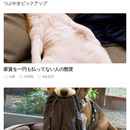
つぶやきピックアップ
家賃を一円も払ってない人の態度
148
5,006
64,522
返
リ
い
信
ポ
い
数
ス
ね
ト
数
数