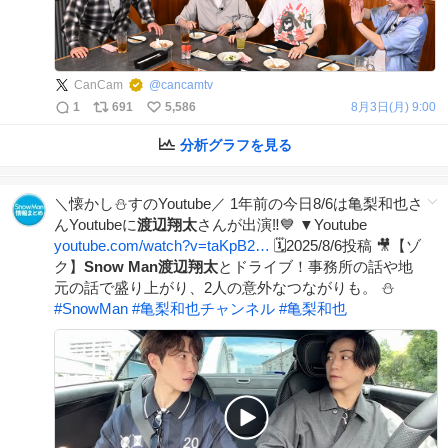
CanCam
@
cancamtv
1
691
5,586
8月3日(月) 9:00
分析グラフを見る
＼懐かし⛄️すのYoutube／ 1年前の今日8/6は亀梨和也さ
んYoutubeに
渡辺翔太
さんが出演‼️💙 ▼Youtube
youtube.com/watch?v=taKpB2…
🗓️2025/8/6投稿 🎥【ゾ
ク】
Snow
Man渡辺翔太
とドライブ！事務所の話や地
元の話で盛り上がり、2人の意外なつながりも。 ⛄️
#
SnowMan
#
亀梨和也チャンネル
#
亀梨和也