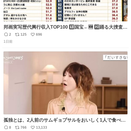
邦画実写歴代興行収入TOP100 1️⃣国宝←🆕 2️⃣踊る大捜査線
THE MOVIE2 3️⃣南極物語 4️⃣踊る大捜査線 THE MOVIE 5️⃣
2
125
696
返
リ
い
子猫物語 6️⃣劇場版コード・ブルー 7️⃣天と地と 8️⃣永遠の0
1日前
信
ポ
い
9️⃣ROOKIES-卒業- 🔟世界の中心で、愛をさけぶ … 44位 ほ
数
ス
ね
どなく、お別れです←🆕 … 60位 キングダム 魂の決戦←🆕
ト
数
数
孤独とは、2人前のサムギョプサルをおいしく1人で食べる
ことである←好きすぎる
8
766
13,133
返
リ
い