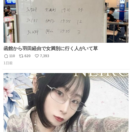
函館から羽田経由で女満別に行く人がいて草
110
620
7,393
返
リ
い
1日前
信
ポ
い
数
ス
ね
ト
数
数