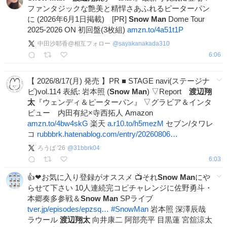
ファンタジックな艶美と精悍さあふれるピーターパン
に (2026年6月1日掲載) [PR]
Snow
Man
Dome Tour
2025-2026 ON 初回盤(3枚組)
amzn.to/4a51t1P
中田沙耶香@相互フォロー
@
sayakanakada310
6:06
【 2026/8/17(月) 発売 】PR ■ STAGE navi(ステージナ
ビ)vol.114 表紙: 岩本照 (
Snow
Man
) ▽Report
渡辺翔
太
『ウェンディ＆ピーターパン』 ▽グラビア＆インタ
ビュー 内田有紀×寺西拓人 Amazon
amzn.to/4bw4skG
楽天
a.r10.to/h5mezM
セブン/タワレ
コ
rubbbrk.hatenablog.com/entry/20260806…
ろうば '26
@
31bbrk04
6:03
👍️❤お気に入り登録がオススメ 📺️それ
Snow
Man
にや
らせて下さい 10人連続完コピチャレンジに佐野勇斗・
本郷奏多参戦＆
Snow
Man
SPライブ
tver.jp/episodes/epzsq…
#
SnowMan
岩本照 深澤辰哉
ラウール
渡辺翔太
向井康二 阿部亮平 目黒蓮 宮舘涼太