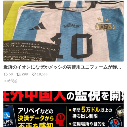
っていきたい… （昭和4年婦人倶楽部新年号より）
ト
数
数
近所のイオンになぜかメッシの実使用ユニフォームが飾っ
てあっておもろい
50
298
18,500
返
リ
い
20時間前
信
ポ
い
数
ス
ね
ト
数
数