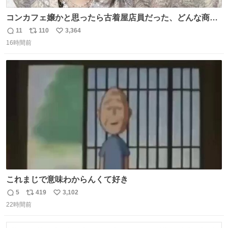
コンカフェ嬢かと思ったら古着屋店員だった、どんな商
売？
11
110
3,364
返
リ
い
16時間前
信
ポ
い
数
ス
ね
ト
数
数
これまじで意味わからんくて好き
5
419
3,102
返
リ
い
22時間前
信
ポ
い
数
ス
ね