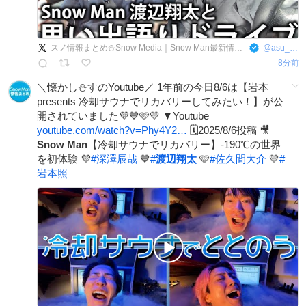
スノ情報まとめ⛄Snow Media｜Snow Man最新情報をお届け！asuMedia
@
asu_media
8分前
＼懐かし⛄️すのYoutube／ 1年前の今日8/6は【岩本
presents 冷却サウナでリカバリーしてみたい！】が公
開されていました💜💙🩷💛 ▼Youtube
youtube.com/watch?v=Phy4Y2…
🗓️2025/8/6投稿 🎥
Snow
Man
【冷却サウナでリカバリー】-190℃の世界
を初体験 💜
#
深澤辰哉
💙
#
渡辺翔太
🩷
#
佐久間大介
💛
#
岩本照