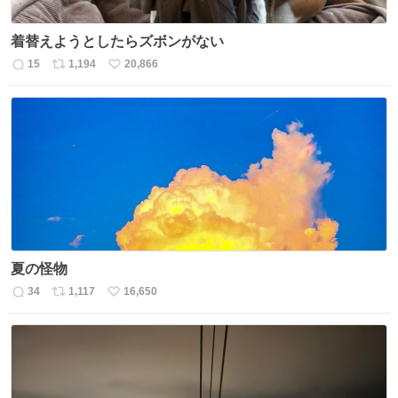
着替えようとしたらズボンがない
15
1,194
20,866
返
リ
い
信
ポ
い
数
ス
ね
ト
数
数
夏の怪物
34
1,117
16,650
返
リ
い
信
ポ
い
数
ス
ね
ト
数
数