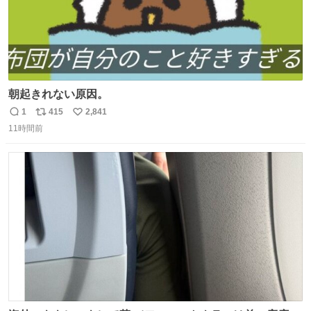
朝起きれない原因。
1
415
2,841
返
リ
い
11時間前
信
ポ
い
数
ス
ね
ト
数
数