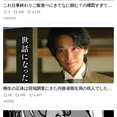
これ仕事終わりご飯食べにきてなに頼む？の構図すぎて…
😭
3
104
4,135
返
リ
い
18時間前
信
ポ
い
数
ス
ね
ト
数
数
柳生の正体は現地調査にきた内務省衛生局の役人でした。
このふたりの出会いもまた、新たな風かも……。 👇柳生は
26
300
2,427
返
リ
い
何を考えている…？ web.nhk/tv/an/kazekaor…［見逃し配
4時間前
信
ポ
い
信中］ #朝ドラ #風薫る 上坂樹里 中村倫也
数
ス
ね
ト
数