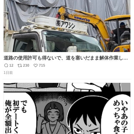
道路の使用許可も得ないで、道を塞いだまま解体作業して
る。 写真を撮ろうとしたら「勝手に写真撮るな馬鹿野郎」
12
230
715
返
リ
い
と罵倒されるなど。
1日前
信
ポ
い
数
ス
ね
ト
数
数