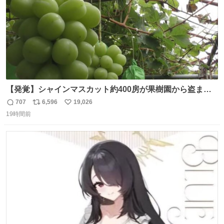
【発覚】シャインマスカット約400房が果樹園から盗まれ
る 栃木・佐野市 news.livedoor.com/article/detail… 被害
707
6,596
19,026
返
リ
い
に遭った果樹園には防犯カメラなどはなく、シャインマス
19時間前
信
ポ
い
カットが盗まれた木には刃物などで切られた跡が。市内で
数
ス
ね
今年に入って同様の被害は確認されておらず、警察はパト
ト
数
数
ロールを強化する。