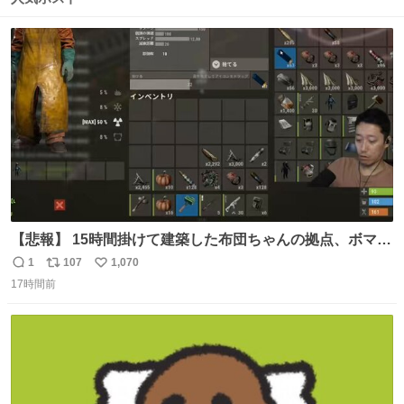
ト
数
数
【悲報】 15時間掛けて建築した布団ちゃんの拠点、ボマー
集団の突撃により一瞬にして崩壊
1
107
1,070
返
リ
い
17時間前
信
ポ
い
数
ス
ね
ト
数
数