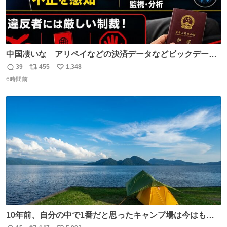
中国凄いな アリペイなどの決済データなどビックデータ
で海外にいる中国人の監視をはじめ、多額の資金決済など
39
455
1,348
返
リ
い
があれば帰国命令を出しはじめたらしい。そして、パスポ
6時間前
信
ポ
い
ート取上げで二度と出国できないと、、
数
ス
ね
ト
数
数
10年前、自分の中で1番だと思ったキャンプ場は今はもう