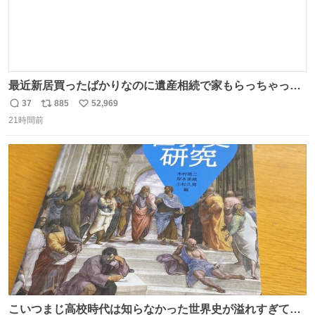
最近新居買ったばかりなのに遺産相続で家もらっちゃった
長男
37
885
52,969
返
リ
い
21時間前
信
ポ
い
数
ス
ね
ト
数
数
こいつまじ高校時代は知らなかった世界史が溢れすぎてて