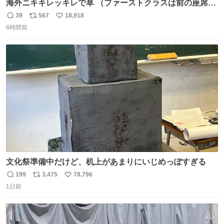
海外ニキキレッキレで草 （ファーストクラスは前の座席で
あるため）
39
567
18,918
返
リ
い
6時間前
信
ポ
い
数
ス
ね
ト
数
数
文化祭準備中だけど、机上があまりにいじめっぽすぎる
199
3,475
78,796
返
リ
い
1日前
信
ポ
い
数
ス
ね
ト
数
数