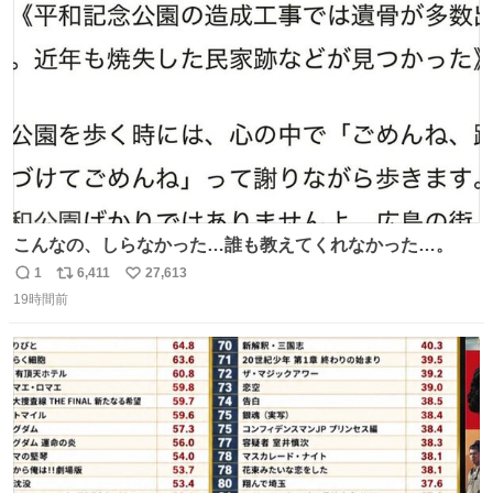
ト
数
数
こんなの、しらなかった…誰も教えてくれなかった…。
1
6,411
27,613
返
リ
い
19時間前
信
ポ
い
数
ス
ね
ト
数
数