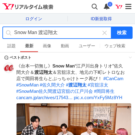
i
ログイン
ID新規取得
検索
キ
ー
話題
最新
画像
動画
ユーザー
ウェブ検索
ワ
ベストポスト
ー
ド
《台本一切無し》
Snow
Man
“江戸川出身トリオ”佐久
を
間大介＆
渡辺翔太
＆宮舘涼太、地元の下町レトロなお
消
店で岡田将生らとぶっちゃけトーク再び！
#
CanCam
す
#
SnowMan
#
佐久間大介
#
渡辺翔太
#
宮舘涼太
#
SnowMan佐久間渡辺宮舘の江戸川会
#
岡田将生
cancam.jp/archives/17543…
pic.x.com/YxFy5Mz8YH