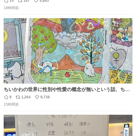
ない
15
147
5,993
返
リ
い
18時間前
信
ポ
い
数
ス
ね
ト
数
数
ちいかわの世界に性別や性愛の概念が無いという話、ちい
かわタロットでも恋人・女帝・女教皇あたりは性別を意識
9
1,264
9,738
返
リ
い
させないように描かれてるんだよね。かなり徹底している
15時間前
信
ポ
い
印象。
数
ス
ね
ト
数
数