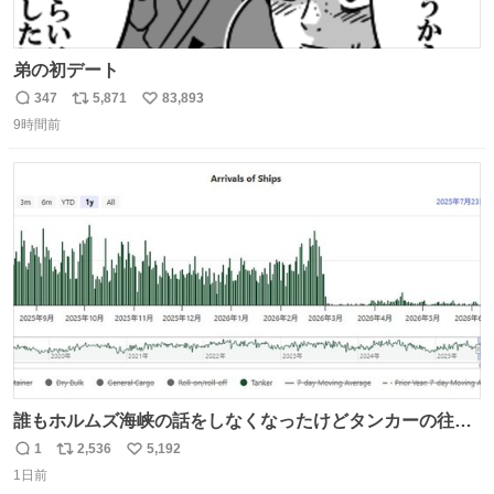
弟の初デート
347
5,871
83,893
返
リ
い
9時間前
信
ポ
い
数
ス
ね
ト
数
数
誰もホルムズ海峡の話をしなくなったけどタンカーの往来
は消滅したままですねと
1
2,536
5,192
返
リ
い
1日前
信
ポ
い