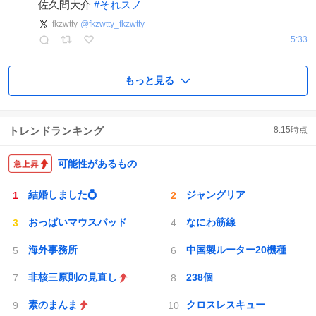
佐久間大介
#
それスノ
fkzwtty
@
fkzwtty_fkzwtty
5:33
もっと見る
トレンドランキング
8:15
時点
可能性があるもの
結婚しました💍
ジャングリア
おっぱいマウスパッド
なにわ筋線
海外事務所
中国製ルーター20機種
非核三原則の見直し
238個
素のまんま
クロスレスキュー