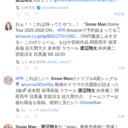
白峰雪菜
@
yukipeachnote
30分前
おぉ！！これは待ってたやつ…！ 『
Snow
Man
Dome
Tour 2025-2026 ON』
#
PR
Amazonで予約始まってる👇
amazon.co.jp/dp/B0GZ7GVJ82/…
ON円盤楽しみすぎ
る✨ このボリューム、もはや芸術作品 阿部亮平 深澤
辰哉 佐久間大介 岩本照 ラウール
渡辺翔太
向井康二
宮舘涼太 目黒蓮 8/6 16:03
なな 💓品薄情報
@
raku_nana77
7:03
#
PR
これほしい✨
Snow
Man
のトリプルA面シングル
🔻
amzn.to/3OxH5iy
映画やドラマの主題歌が詰まった
1枚🌈 岩本照 深澤辰哉 ラウール
渡辺翔太
向井康二 阿
部亮平 目黒蓮 宮舘涼太 佐久間大介。 ドームツアーお
疲れ様会も収録。絶対に見たい✨
#
SnowMan
Ko スノ🫶
@
ko3329ta
6:46
Snow
Man
・
渡辺翔太
が『anan』最新号表紙に登場！