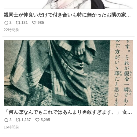
親同士が仲良いだけで付き合いも特に無かったお隣の家に
自分とこの親が外せない用事があるからと半ば強制的に預
2
131
985
返
リ
い
けられて空き部屋が無いからたまに見かけるけどロクに会
22時間前
信
ポ
い
話したことも無い一人娘と同じ部屋で寝るように言われ恐
数
ス
ね
る恐る部屋の扉を開けた先にこの光景が待ってた時の少年
ト
数
数
の反応を答えよ
「何んぼなんでもこれではあんまり勇敢すぎます。」 女性
の立ち振る舞い指南コーナーで、大股を「下品」や「はし
3
1,237
5,295
返
リ
い
たない」という言葉を使わず「勇敢すぎます」と洒落っ気
16時間前
信
ポ
い
たっぷりにたしなめる当時の言葉選びよ 勇敢すぎます、使
数
ス
ね