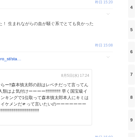
昨日 15:20
4
た！ 生まれながらの血が騒ぐ系でとても良かった
5
昨日 15:08
6
oro_st/sta…
7
8月5日(水) 17:24
らー‼️森本慎太郎の顔はレベチだって言ってん
‼️人類はよ気付けーーーー‼️‼️‼️‼️‼️‼️‼️ 早く国宝級イ
8
ランキングで1位取って森本慎太郎本人にキミは
イケメンだ🫵って言いたいのーーーーーーー
️‼️‼️‼️‼️‼️‼️‼️‼️‼️‼️‼️‼️‼️‼️‼️‼️‼️
9