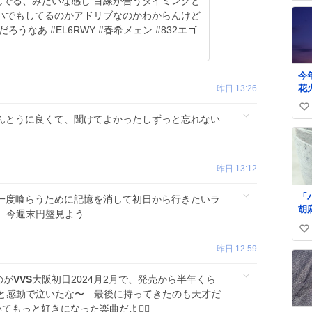
な感じ 目線が合うタイミングと
ハでもしてるのかアドリブなのかわからんけど
春希メェン #832エゴ
今
花
昨日 13:26
ス
い
ウ
んとうに良くて、聞けてよかったしずっと忘れない
打
い
が
ね
ら
数
由
昨日 13:12
「
一度喰らうために記憶を消して初日から行きたいラ
胡
、今週末円盤見よう
キ
い
で
ム
昨日 12:59
い
す！ バナナ
ね
黒
数
のが
VVS
大阪初日2024月2月で、発売から半年くら
相
と感動で泣いたな〜 最後に持ってきたのも天才だ
試
もっと好きになった楽曲だよ❤️‍🔥
👌