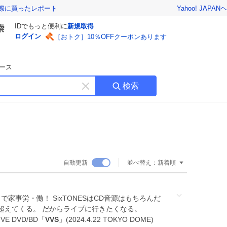
Yahoo! JAPAN
ヘ
実際に買ったレポート
IDでもっと便利に
新規取得
ログイン
［おトク］10％OFFクーポンあります
ース
検索
キ
ー
ワ
ー
ド
を
消
自動更新
並べ替え：
新着順
す
で家事労・働！ SixTONESはCD音源はもちろんだ
超えてくる。 だからライブに行きたくなる。
IVE DVD/BD「
VVS
」(2024.4.22 TOKYO DOME)