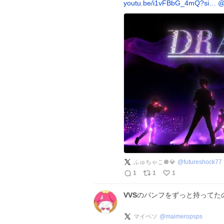
youtu.be/i1vFBbG_4mQ?si…
@
ふゅちゃこ🪩💎
@
futureshock77
1
1
1
VVS
のパンフをずっと持ってた
マイペソ
@
maimeropsps