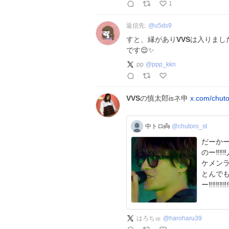
1
返信先:
@
u5ds9
すと、縁があり
VVS
は入りまし
です😌✨
pp
@
ppp_kkn
VVS
の慎太郎isネ申
x.com/chut
中トロ👼
@chutoro_st
だーかー
のー‼️‼️
ケメン
とんでも
ー‼️‼️‼️‼️‼️‼️‼
はろちゅ
@
haroharu39