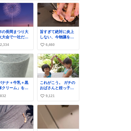
年の長岡まつり大
旨すぎて絶対に炎上
火大会で一社だけ
しない、今物議を醸
ポンサー名をアナ
している 【鶏のたた
2,334
6,460
い
ンスされずに花火
き】 を家で作る方法
ち揚げされた企業
を教えます 鶏もも肉
い
有った。 企業名か
に特別な処理をして
ね
今更ながらその理
大葉やみょうがなど
数
が解った😢
の薬味と一緒にいた
だきます 夏に食うと
たまりません この調
バナナ＋牛乳＋黒
これがこう。 ガチの
理法、絶対覚えた方
麻クリーム」をミ
おばさんと姪っ子で
がいいです
サーにかけるだけ
す。 （身長抜かされ
youtu.be/s0jWxvy14
832
9,121
い
、濃厚な黒胡麻ス
ててしぬ笑） #ヤツ
_4
ージーができま
ルギ12 #家族でヒロ
い
の甘みと
イン
ね
胡麻の香ばしさは
数
性◎なので、ぜひ
してみてください
✨ #バナナの日