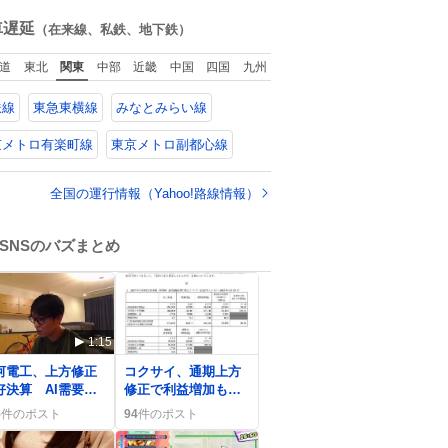
ね
りしている 個人
で貯めてた2万円を役
数
車遅延
（在来線、私鉄、地下鉄）
見解です！色々と
に立てて欲しい、み
してください！
んなも元気になって
道
東北
関東
中部
近畿
中国
四国
九州
欲しいと。家内も一
緒に募金したので、
鉄線
東急東横線
みなとみらい線
自分も何かできたら
なぁと思いました。
京メトロ有楽町線
東京メトロ副都心線
全国の運行情報（Yahoo!路線情報）
SNSのバズまとめ
1:15
0
河電工、上方修正
コクサイ、通期上方
好決算 AI需要で
修正で利益増加も株
益急伸にユーザー
価は変動し投資家が
5
件のポスト
94
件のポスト
喜
揺れる様子