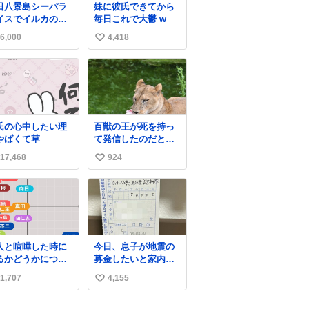
日八景島シーパラ
妹に彼氏できてから
イスでイルカのス
毎日これで大鬱 w
ラッシュを浴びた
6,000
4,418
い
ゲソのおまけがつ
てきました。誰の
い
べカスかわからな
ね
けど、とても愛お
数
いです。こんなお
けまで付けてもら
て感謝しかありま
氏の心中したい理
百獣の王が死を持っ
ん。 #ふれあいラ
やばくて草
て発信したのだと思
ーン #横浜八景島
う 高温多湿が尋常で
ーパラダイス
17,468
924
い
ない日本の夏 どうか
早急に飼育の環境を
い
見直して 動物の命を
ね
護ってください…と
数
治療中のライオンが
助かりますように す
べての動物の命が護
人と喧嘩した時に
今日、息子が地震の
られますように
るかどうかについ
募金したいと家内と
2026.7.3📷多摩動物
考えてみました💭
郵便局に行ったみた
公園にて 残念ながら
1,707
4,155
い
自分から謝る or 悪
いです。おもちゃと
個体の識別は出来ま
ないなら謝らない
か買う選択肢もあっ
い
せん
ねちねちする or さ
たと思うけど、自分