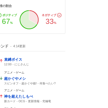
情の割合
ポジティブ
ネガティブ
67
33
%
%
レンド
4:14
更新
束縛ボイス
12:00
にじさんじ
アニメ・ゲーム
超かぐやメシ
スピンオフ
超かぐや姫!
何食べたい?
ビビビコミック
0話
Web漫画
10年後
アニメ・ゲーム
超かぐや
超かぐや姫
ビビビ
神を超えたしもべ
新カード
OCG
更新情報
究極竜