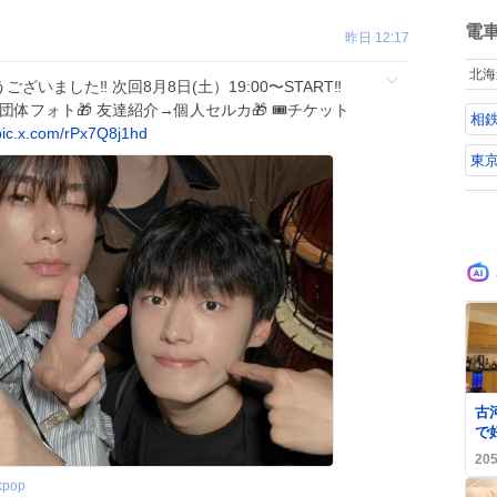
ね
っぱ
数
電
昨日 12:17
的
許
北海
いました‼️ 次回8月8日(土）19:00〜START‼️
体フォト🎁 友達紹介→個人セルカ🎁 🎟️チケット
相
pic.x.com/rPx7Q8j1hd
東
古
で
利
20
歓
kpop