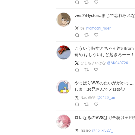
vvs
のHysteriaまじで忘れられ
₺ƾ
@
omochi_tiger
こういう時すとちゃん達のfrom
覚め はしないけど起きろーー
ひまちよいはな
@
AK040726
やっぱり
VVS
のたいががかっこよ
しましお兄さんでメロ🫨💘
Nao 🐹🩷
@
0429_an
ロレなるの
VVS
はガチ聴け🫵🏻
𝗻𝗮𝗻𝗼
@
npiixru27_