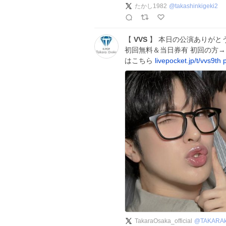
たかし1982
@
takashinkigeki2
【
VVS
】 本日の公演ありがとうござ
初回無料＆当日券有 初回の方→団
はこちら
livepocket.jp/t/vvs9th
TakaraOsaka_official
@
TAKARA