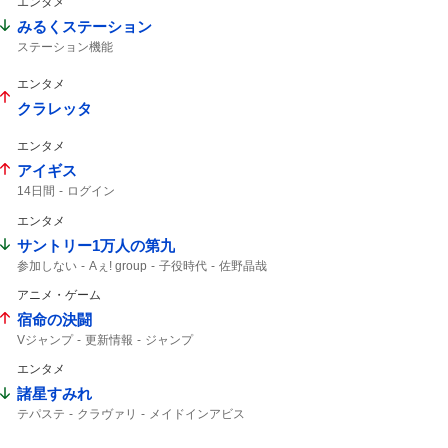
エンタメ
みるくステーション
ステーション機能
エンタメ
クラレッタ
エンタメ
アイギス
14日間
ログイン
エンタメ
サントリー1万人の第九
参加しない
Aぇ! group
子役時代
佐野晶哉
晶哉
アニメ・ゲーム
宿命の決闘
Vジャンプ
更新情報
ジャンプ
エンタメ
諸星すみれ
テパステ
クラヴァリ
メイドインアビス
予告映像
カリオペ
新キャスト