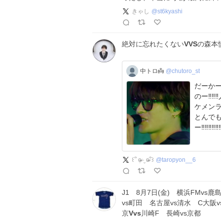
きゃし
@
st6kyashi
絶対に忘れたくない
VVS
の森本
中トロ👼
@chutoro_st
だーかー
のー‼️‼️
ケメン
とんでも
ー‼️‼️‼️‼️‼️‼️‼
꒰՞ ܸɞ̴̶̷ ·̮ ɞ̴̶̷՞꒱
@
taropyon__6
J1 8月7日(金) 横浜FMvs鹿
vs町田 名古屋vs清水 C大阪v
京
Vvs
川崎F 長崎vs京都