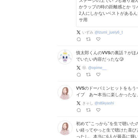
ステージの上でいつも通り遊んでる、みたい
かラップの時の距離感とか リ
2人にしかないベストがあるんだろうなあ #EL6RWY #
サ用
いずみ
@
Izumi_juely6_t
慎太郎くんの
VVS
の裏話？がほ
でいたい内容だったな🥲
Ⓜ️.
@
opime__
VVS
のドーパミンヒットをもう
イブ あ〜本当に楽しかったな
きゃし
@
st6kyashi
初めて”こっから”を生で聴いた
い経ってやっと生で聴けた喜び
ったし、本当に6人が最高に輝いて