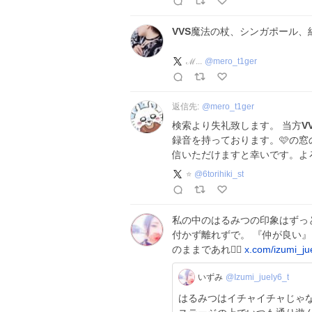
VVS
魔法の杖、シンガポール、
ℳ...
@
mero_t1ger
返信先:
@
mero_t1ger
検索より失礼致します。 当方
V
録音を持っております。🩷の
信いただけますと幸いです。よ
⭐️
@
6torihiki_st
私の中のはるみつの印象はずっ
付かず離れずで。 『仲が良い
のままであれ🙂‍↕️
x.com/izumi_j
いずみ
@Izumi_juely6_t
はるみつはイチャイチャじゃな