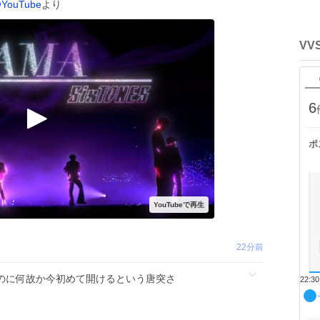
YouTube
より
VV
6
ポ
22分前
のに何故か今初めて開けるという唐突さ
22:30