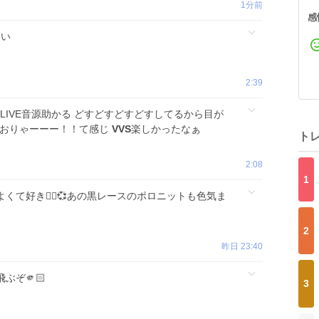
1分前
感
ない
2:39
 LIVE音源助かる どすどすどすどすしてるから目が
！おりゃーーー！！て感じ
VVS
楽しかったなぁ
ト
2:08
1
くて好き🙂‍↕️💞あの黒レースのポロニットも色気ま
2
昨日 23:40
飛ぶぞ🫵🏻
3