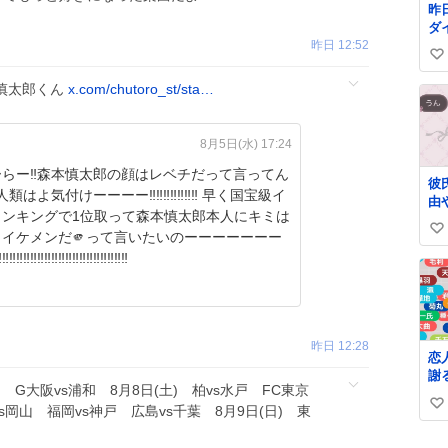
昨
ダ
昨日 12:52
プ
い
ら
い
い
慎太郎くん
x.com/chutoro_st/sta…
食
ね
い
数
し
8月5日(水) 17:24
ま
っ
らー‼️森本慎太郎の顔はレベチだって言ってん
彼
せ
‼️人類はよ気付けーーーー‼️‼️‼️‼️‼️‼️‼️ 早く国宝級イ
由
グ
ランキングで1位取って森本慎太郎本人にキミは
シ
イケメンだ🫵って言いたいのーーーーーーー
い
️‼️‼️‼️‼️‼️‼️‼️‼️‼️‼️‼️‼️‼️‼️‼️‼️‼️
い
ね
数
昨日 12:28
恋
謝
島 G大阪vs浦和 8月8日(土) 柏vs水戸 FC東京
て
s岡山 福岡vs神戸 広島vs千葉 8月9日(日) 東
い
▶︎
く
い
▶︎