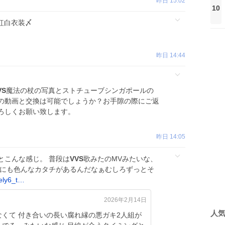
昨日 15:02
10
紅白衣装〆
昨日 14:44
VS
魔法の杖の写真とストチューブシンガポールの
窓の動画と交換は可能でしょうか？お手隙の際にご返
ろしくお願い致します。
昨日 14:05
とこんな感じ。 普段は
VVS
歌みたのMVみたいな、
』にも色んなカタチがあるんだなぁむしろずっとそ
uely6_t…
2026年2月14日
人
くて 付き合いの長い腐れ縁の悪ガキ2人組が