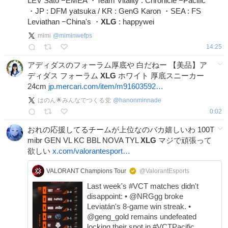
LEV Sato −EMEA ・Team Vitality : Chronicle −Pacific
・JP : DFM yatsuka / KR : GenG Karon ・SEA : FS
Leviathan −China's ・
XLG
: happywei
mimi
@
miminwefps
14:25
アディダスのフォーラム厚底や 白だねー 【美品】ア
ディダス フォーラム
XLG
ホワイト 厚底スニーカー
24cm
jp.mercari.com/item/m91603592…
はのん🌟みんなでつくる党
@
hanonminnade
0:02
おれの応援してるチームが上位なのバカ嬉しいわ 100T
mibr GEN VL KC BBL NOVA TYL
XLG
マジで頑張って
欲しい
x.com/valorantesport…
VALORANT Champions Tour
@ValorantEsports
Last week's #VCT matches didn't
disappoint: • @NRGgg broke
Leviatán's 8-game win streak. •
@geng_gold remains undefeated
locking their spot in #VCTPacific