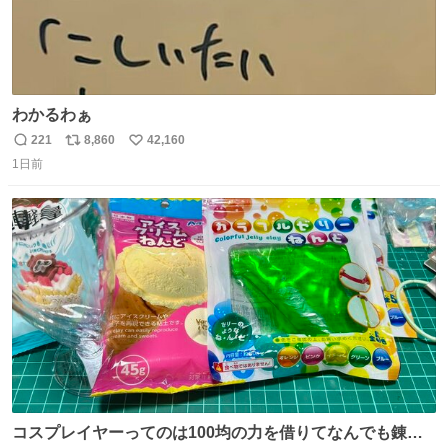
わかるわぁ
221
8,860
42,160
返
リ
い
1日前
信
ポ
い
数
ス
ね
ト
数
数
コスプレイヤーってのは100均の力を借りてなんでも錬成