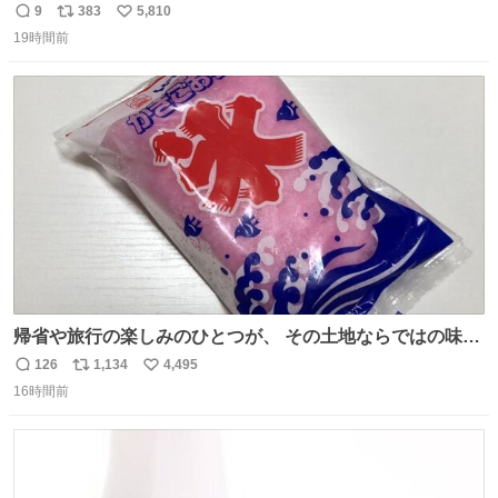
できるんですよねビフォーアフター
9
383
5,810
返
リ
い
19時間前
信
ポ
い
数
ス
ね
ト
数
数
帰省や旅行の楽しみのひとつが、 その土地ならではの味。
この夏、みなさんのおすすめのご当地アイスはあります
126
1,134
4,495
返
リ
い
か？ 九州の夏といえば、これ！ 地元の定番でも、旅先で出
16時間前
信
ポ
い
会ったお気に入りでも、ぜひ教えてください🍨
数
ス
ね
ト
数
数