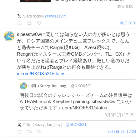
Playoffs. • @KarmineCorp ends the
昨日 0:00
Group Stage at the top of #VCTEMEA.
Siars rock🪼
@
Xtas1avlrt
Take a look at the updated Stage 2
昨日 5:10
standings!
sibeastw0wに関しては知らない人の方が多いとは思う
が、ロシア国籍のメインデュエ兼フレックスで、なん
と過去チームでRarga(現
XLG
)、Aves(現KC)、
Redgar(元マスターズ王者GMBメンバー、TL、GX）と
いう名だたる猛者とプレイ経験あり。厳しい道のりだ
が勝ち上がればRargaとの再会も期待できる。
x.com/NKOK531/status…
中岡（Kozzy_fan_boy）
@NKOK531
明後日の試合のチャレンジャーズチームの注目選手は
A TEAM: monk Keepbest gaiming: sibeastw0w でいか
せていただきます x.com/NKOK531/status…
8月3日(月) 17:15
中岡（Kozzy_fan_boy）
@
NKOK531
8月3日(月) 17:24