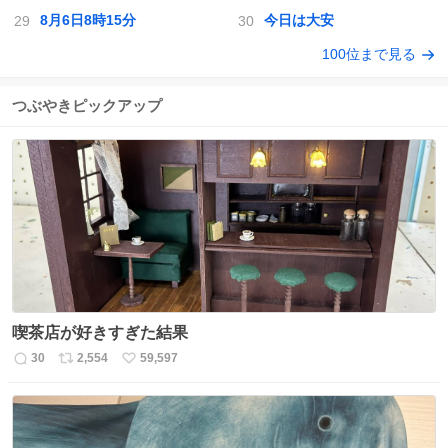
8月6日8時15分
今日は大安
100位まで見る
つぶやきピックアップ
喫茶店が好きすぎた結果
30
2,554
59,597
返
リ
い
信
ポ
い
数
ス
ね
ト
数