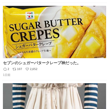
数
ス
ね
ト
数
数
セブンのシュガーバタークレープ神だった。
2
107
2,652
返
リ
い
1日前
信
ポ
い
数
ス
ね
ト
数
数