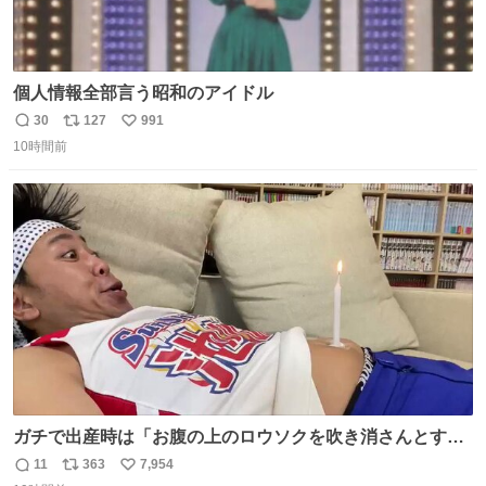
個人情報全部言う昭和のアイドル
30
127
991
返
リ
い
10時間前
信
ポ
い
数
ス
ね
ト
数
数
ガチで出産時は「お腹の上のロウソクを吹き消さんとする
サンシャイン池崎」だったし、お産後の股裂け状態でのト
11
363
7,954
返
リ
い