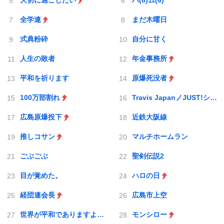
大切に過ごしたい
ハ(8)ム(6)
全学連
まだ木曜日
式典粉砕
自分に甘く
人生の敗者
年金事務所
平和を祈ります
原爆死没者
100万部割れ
Travis JapanノJUST!シン日本遺産
広島原爆投下
近鉄大阪線
推しコサン
マルチホームラン
ごぶごぶ
聖剣伝説2
目が覚めた。
ハロの日
経団連会長
広島市上空
世界が平和でありますように
モンシロー