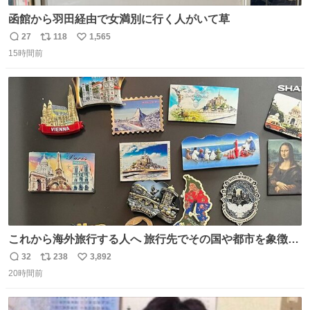
函館から羽田経由で女満別に行く人がいて草
27
118
1,565
返
リ
い
15時間前
信
ポ
い
数
ス
ね
ト
数
数
これから海外旅行する人へ 旅行先でその国や都市を象徴す
る マグネットを買って欲しい。 僕は交換留学してた1年間
32
238
3,892
返
リ
い
で20カ国回ったけど、旅行先で必ずマグネットを買い、今
20時間前
信
ポ
い
は家の冷蔵庫に貼ってる。 交換留学が終わって1年経つけ
数
ス
ね
どそれぞれのマグネットを見る度に旅の思い出が鮮明によ
ト
数