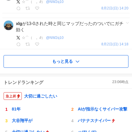
☆⌒（ゝ。∂）
@
NW2q10
8月2日(日) 14:20
xlg
が13-0された時と同じマップだったのついでにガチ
効く
☆⌒（ゝ。∂）
@
NW2q10
8月2日(日) 14:18
もっと見る
トレンドランキング
23:06
時点
大切に過ごしたい
81年
AIが指示なくサイバー攻撃
大谷翔平が
バナナスナイパー