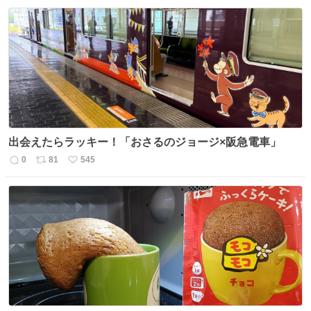
信
ポ
い
数
ス
ね
ト
数
数
出会えたらラッキー！「おさるのジョージ×阪急電車」
0
81
545
返
リ
い
信
ポ
い
数
ス
ね
ト
数
数