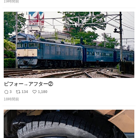
イレは「とにかく明るい安村の体勢」が1番楽
19時間前
信
ポ
い
数
ス
ね
ト
数
数
ビフォー→アフター②
3
134
1,180
返
リ
い
18時間前
信
ポ
い
数
ス
ね
ト
数
数