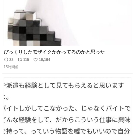
びっくりしたモザイクかかってるのかと思った
22
115
10,194
返
リ
い
15時間前
信
ポ
い
数
ス
ね
ト
数
数