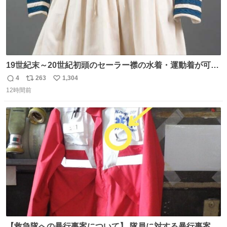
19世紀末～20世紀初頭のセーラー襟の水着・運動着が可可
愛くて100年以上前とは思えないデザイン。当時女性や子
4
263
1,304
返
リ
い
どものファッションにマリンルックが取り入れられるよう
12時間前
信
ポ
い
になり、その後、通学服や運動着、水着にも広がっていっ
数
ス
ね
たそう。紫外線が気になる現代なら、ラッシュガード感覚
ト
数
数
で着られそうですね。
【救急隊への暴行事案について】 隊員に対する暴行事案