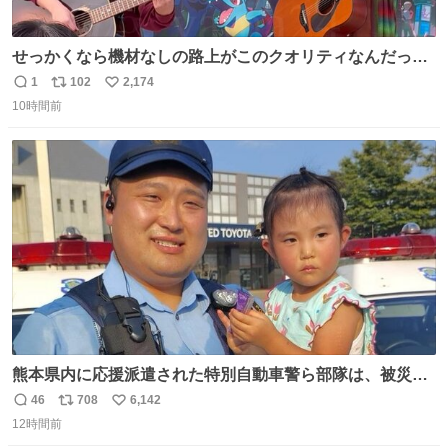
せっかくなら機材なしの路上がこのクオリティなんだって
バレてくれないかな。 「ガラクタ」大好き！
1
102
2,174
返
リ
い
#Sakurashimeji
10時間前
信
ポ
い
数
ス
ね
ト
数
数
熊本県内に応援派遣された特別自動車警ら部隊は、被災場
所のみならず、避難所も回りながらパトロールを行ってい
46
708
6,142
返
リ
い
ます。写真は、京都府警察の特別自動車警ら部隊が、上益
12時間前
信
ポ
い
城郡御船町内で避難している方々と交流している様子で