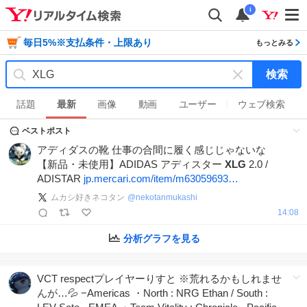
i
毎日5%※支払条件・上限あり
もっとみる
検索
キ
ー
話題
最新
画像
動画
ユーザー
ウェブ検索
ワ
ベストポスト
ー
ド
アディダスの靴 仕事の合間に履く感じじゃないな
を
【新品・未使用】ADIDAS アディスター
XLG
2.0 /
消
ADISTAR
jp.mercari.com/item/m63059693…
す
ムカシ好きネコタン
@
nekotanmukashi
14:08
分析グラフを見る
VCT respectプレイヤーりすと ※荒れるかもしれませ
んが…💦 −Americas ・North : NRG Ethan / South :