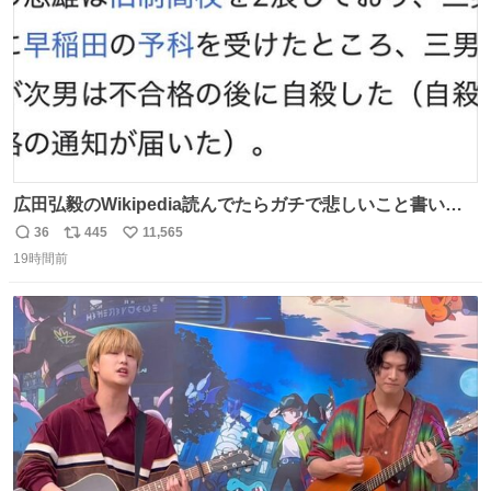
広田弘毅のWikipedia読んでたらガチで悲しいこと書いて
あって辛い
36
445
11,565
返
リ
い
19時間前
信
ポ
い
数
ス
ね
ト
数
数