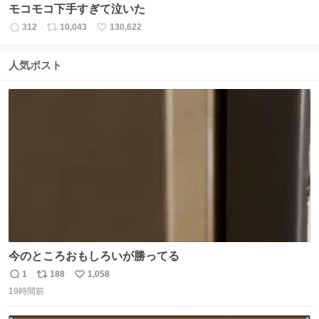
モコモコ下手すぎて泣いた
312
10,043
130,622
返
リ
い
信
ポ
い
数
ス
ね
人気ポスト
ト
数
数
今のところおもしろいが勝ってる
1
188
1,058
返
リ
い
19時間前
信
ポ
い
数
ス
ね