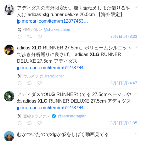
アディダスの海外限定か。履く金ねえしまた借りるや
んけ adidas
xlg
runner deluxe 26.5cm 【海外限定】
jp.mercari.com/item/m12877463…
借金バルン
@
shakkinbalon
8月3日(月) 8:33
adidas
XLG
RUNNER 27.5cm。ボリュームシルエット
で歩き分析巡りに良さげ。 adidas
XLG
RUNNER
DELUXE 27.5cm アディダス
jp.mercari.com/item/m61278794…
ウルスラ
@
UrsraSlotter
8月3日(月) 4:47
アディダスの
XLG
RUNNER出てる 27.5cmベージュや
ね adidas
XLG
RUNNER DELUXE 27.5cm アディダス
jp.mercari.com/item/m61278794…
更紗ドラファン
@
sarasadragfan
8月3日(月) 1:35
むかついたので
xlg
がg2をしばく動画見てる