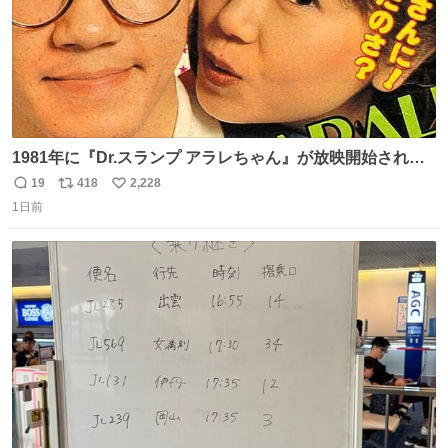
1981年に『Dr.スランプ アラレちゃん』が放映開始された
直後の鳥山明さんと、小山茉美さんです。
19
418
2,228
返
リ
い
1日前
信
ポ
い
数
ス
ね
ト
数
数