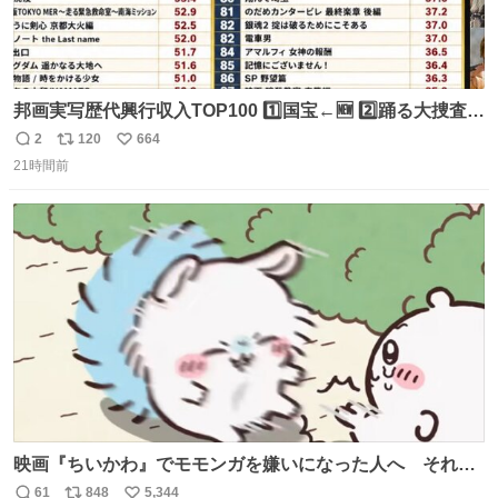
邦画実写歴代興行収入TOP100 1️⃣国宝←🆕 2️⃣踊る大捜査線
THE MOVIE2 3️⃣南極物語 4️⃣踊る大捜査線 THE MOVIE 5️⃣
2
120
664
返
リ
い
子猫物語 6️⃣劇場版コード・ブルー 7️⃣天と地と 8️⃣永遠の0
21時間前
信
ポ
い
9️⃣ROOKIES-卒業- 🔟世界の中心で、愛をさけぶ … 44位 ほ
数
ス
ね
どなく、お別れです←🆕 … 60位 キングダム 魂の決戦←🆕
ト
数
数
映画『ちいかわ』でモモンガを嫌いになった人へ それで
も愛される理由と可能性 kai-you.net/article/96186 『映画
61
848
5,344