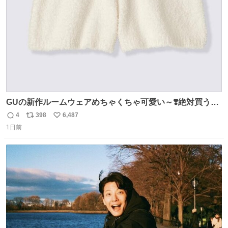
数
GUの新作ルームウェアめちゃくちゃ可愛い～❣️絶対買うぞ
🪿🤍 9月下旬発売🪄
4
398
6,487
返
リ
い
1日前
信
ポ
い
数
ス
ね
ト
数
数