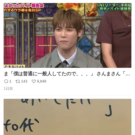
数
ス
ね
す。 #令和８年熊本地震 #京都府警察
ト
数
数
ま「僕は普通に一般人してたので、、、」 さんまさん「チ
ンパンジー⁉️」 しぬwwwwwwwwwwwwwwwwwwwww
1
143
6,940
返
リ
い
1日前
信
ポ
い
数
ス
ね
ト
数
数