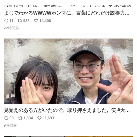
まじでわかるWWWWホンマに、言葉にどれだけ説得力を
持たせるかだし、自分でそれが本当だと信じないと相手も
11
938
14,408
返
リ
い
騙せられん 私なんか就活中に存在しない記憶作り出してた
22時間前
信
ポ
い
WWWW
数
ス
ね
ト
数
数
見覚えのある方がいたので、取り押さえました。笑 #大追
跡 #鈴木浩文 さん
90
1,334
11,693
返
リ
い
9時間前
信
ポ
い
数
ス
ね