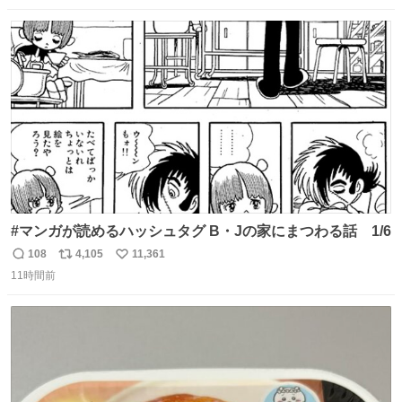
がなくてもうろちょろしないしママが歩いたらピクミンみ
数
ス
ね
たいにﾄﾃﾄﾃついてってるし逃走しないし脱走しないし逃げ
ト
数
数
ないし走ら文字数
#マンガが読めるハッシュタグ B・Jの家にまつわる話 1/6
108
4,105
11,361
返
リ
い
11時間前
信
ポ
い
数
ス
ね
ト
数
数