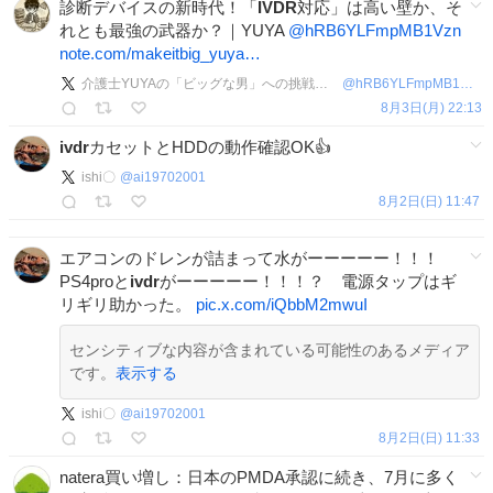
診断デバイスの新時代！「
IVDR
対応」は高い壁か、そ
れとも最強の武器か？｜YUYA
@hRB6YLFmpMB1Vzn
note.com/makeitbig_yuya…
介護士YUYAの「ビッグな男」への挑戦記🔰
@
hRB6YLFmpMB1Vzn
8月3日(月) 22:13
ivdr
カセットとHDDの動作確認OK👍
ishi〇
@
ai19702001
8月2日(日) 11:47
エアコンのドレンが詰まって水がーーーーー！！！
PS4proと
ivdr
がーーーーー！！！？ 電源タップはギ
リギリ助かった。
pic.x.com/iQbbM2mwuI
センシティブな内容が含まれている可能性のあるメディア
です。
表示する
ishi〇
@
ai19702001
8月2日(日) 11:33
natera買い増し：日本のPMDA承認に続き、7月に多く