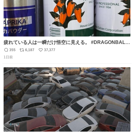
疲れている人は一瞬だけ悟空に見える。 #DRAGONBALL
#ドラゴンボール
355
6,187
37,377
返
リ
い
1日前
信
ポ
い
数
ス
ね
ト
数
数