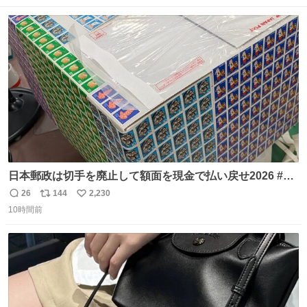
ト
数
数
日本郵政は切手を廃止して額面を現金で払い戻せ2026 #日
本郵政 @JapanPostHD_PR
26
144
2,230
返
リ
い
10時間前
信
ポ
い
数
ス
ね
ト
数
数