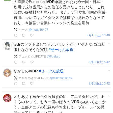
の癌腫でEuropean
IVDR
承認されたため米国・日本・
欧州で規制当局からの信任を受けたことになり、これ
は強い好材料だと思った。 また、近年増加傾向の営業
費用についてはガイダンスでは横ばい見込みとなって
おり、今後強い営業レバレッジの発生を期待
モース
@
moas46497
8月1日(土) 13:40
ivdr
のソフト出してるというレアだけどそんなには威
張れなさそうな実績
#
せーけん放送
フエタロ☆UPDATE
@
Fuetaro
8月1日(土) 5:42
懐かしの
iVDR
#
せーけん放送
カルキぬき☆UPDATE
@
mikanshishou
8月1日(土) 5:42
とりあえず家から引っ越すのに、アニメダビングしま
くるのやって、もう一個のほうの
IVDR
もぬいてとにか
く、全部アニメの記録も持ち出して、ブルーレイの機
器もっていけるようにしよう。。