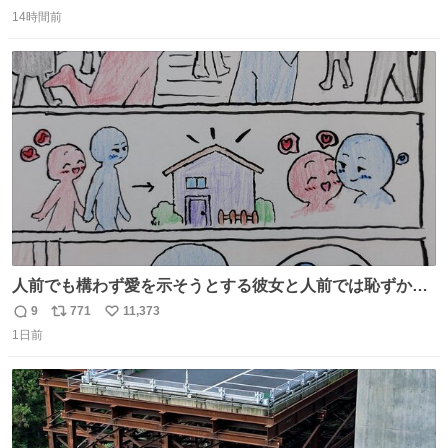
返
リ
い
14時間前
信
ポ
い
数
ス
ね
ト
数
数
人前でも構わず愛を示そうとする彼女と人前では恥ずかし
いけど彼女を死ぬほど愛している彼氏 同士いませんか✋️
9
771
11,373
返
リ
い
1日前
信
ポ
い
数
ス
ね
ト
数
数