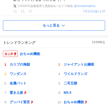
CHISATO@毒親育ち愚痴垢&バセドウ病垢
@
chisatohsphss
7月31日(金) 2:10
もっと見る
トレンドランキング
19:06
時点
おちゃめ機能
カリブの海賊
ジャイアントお嬢様
ワンダンス
ワイルドランズ
金属バット
二耳五聴
置き土産
M5.5
グッバイ宣言
おちゃめ機能