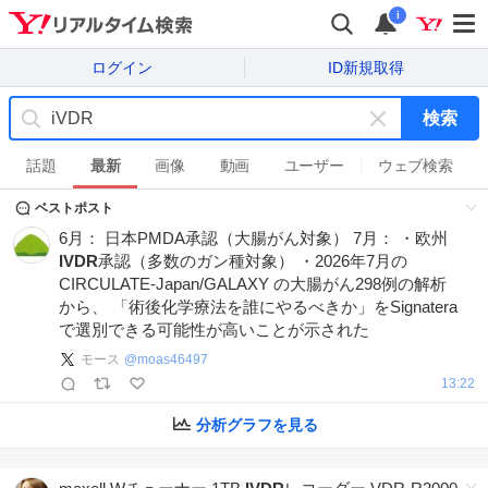
i
ログイン
ID新規取得
検索
キ
ー
話題
最新
画像
動画
ユーザー
ウェブ検索
ワ
ベストポスト
ー
ド
6月： 日本PMDA承認（大腸がん対象） 7月： ・欧州
を
IVDR
承認（多数のガン種対象） ・2026年7月の
消
CIRCULATE-Japan/GALAXY の大腸がん298例の解析
す
から、 「術後化学療法を誰にやるべきか」をSignatera
で選別できる可能性が高いことが示された
モース
@
moas46497
13:22
分析グラフを見る