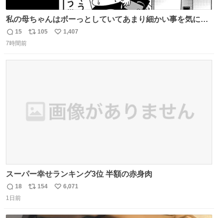
私の母ちゃんはボーっとしていてあまり細かい事を気にし
ません。優秀な人の多い現代の価値観から見ると、あまり
15
105
1,407
返
リ
い
優秀な母親ではないかもしれません。でも、だからこそ、
7時間前
信
ポ
い
私はそういう母親が大好きです。今も昔もすごくリラック
数
ス
ね
スします。「優秀」と「良い」は別なんですよね。 1/2
ト
数
数
スーパー幸せランキング3位 半額の赤身肉
18
154
6,071
返
リ
い
1日前
信
ポ
い
数
ス
ね