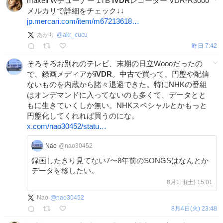
maxell Wチューナー 1TB
IVDR
レコーダー VDR-R3000
メルカリで詳細をチェック↓↓
jp.mercari.com/item/m67213618…
あかり
@
akr_cucu
昨日 7:42
そろそろお別れのテレビ、末期の日立Woooだったの
で、録画メディアが
iVDR
。中古で買って、円盤や配信
ないものを内蔵から諸々退避できた。特にNHKの番組
はオンデマンドに入ってないのも多くて、データとと
もに生きていくしか無い。NHKスペシャルとかもっと
円盤化してくれれば買うのにな。
x.com/nao30452/statu…
Nao
@nao30452
録画したきり見てない7〜8年前のSONGSはなんとか
データを移したい。
8月1日(土) 15:01
Nao
@
nao30452
8月4日(火) 23:48