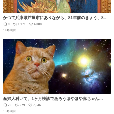
かつて兵庫県芦屋市にありながら、81年前のきょう、8月6
日の阪神大空襲の折に残念ながら焼失した、 #ゴッホ の幻
9
1,171
4,088
返
リ
い
の「 #ヒマワリ 」。 当館は、東京都にある武者小路実篤記
14時間前
信
ポ
い
念館にご協力いただき、当時発行されたカラー印刷画集よ
数
ス
ね
り陶板で原寸大に再現し、2014年より展示しています。 #
ト
数
数
大塚国際美術館
産婦人科いて、1ヶ月検診であろうほやほや赤ちゃん👩‍🍼
と推定2,3歳の女の子👧🏻をワンオペで連れてるママがいる
70
279
7,046
返
リ
い
のだけども 女の子ずっとママの側から離れない…⁉️ 手を繋
18時間前
信
ポ
い