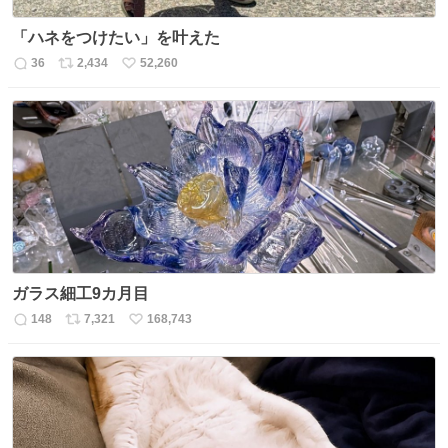
「ハネをつけたい」を叶えた
36
2,434
52,260
返
リ
い
信
ポ
い
数
ス
ね
ト
数
数
ガラス細工9カ月目
148
7,321
168,743
返
リ
い
信
ポ
い
数
ス
ね
ト
数
数