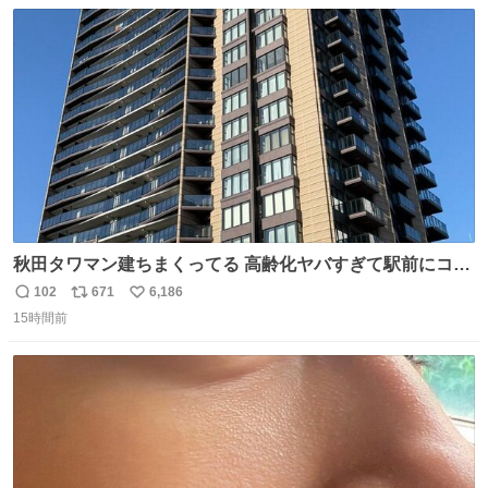
数
ス
ね
ト
数
数
秋田タワマン建ちまくってる 高齢化ヤバすぎて駅前にコン
パクトシティつくって高齢者を住ませる考えらしい 病院も
102
671
6,186
返
リ
い
全部駅前にある
15時間前
信
ポ
い
数
ス
ね
ト
数
数