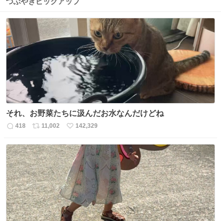
つぶやきピックアップ
それ、お野菜たちに汲んだお水なんだけどね
418
11,002
142,329
返
リ
い
信
ポ
い
数
ス
ね
ト
数
数