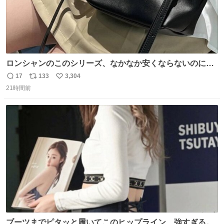
ロンシャンのこのシリーズ、なかなか安くならないのにセ
ール価格になってる🖤✨レザーなのが反則級にかわいい。
17
133
3,304
返
リ
い
持ってるだけでコーデが格上げされる。
21時間前
信
ポ
い
数
ス
ね
ト
数
数
ブーツまでピタッと履いてこのヒップライン…強すぎる。