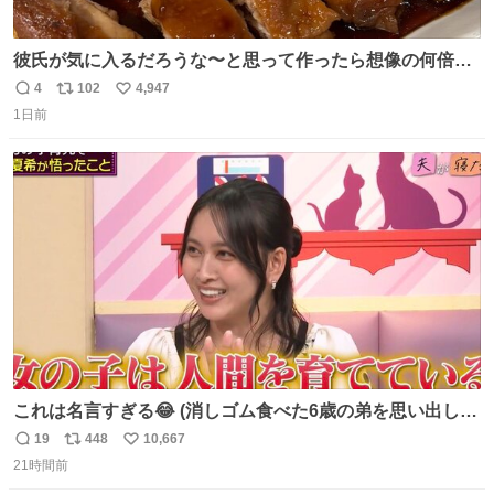
彼氏が気に入るだろうな〜と思って作ったら想像の何倍も
美味しい美味しい言ってくれて嬉しい
4
102
4,947
返
リ
い
1日前
信
ポ
い
数
ス
ね
ト
数
数
これは名言すぎる😂 (消しゴム食べた6歳の弟を思い出しな
がら)
19
448
10,667
返
リ
い
21時間前
信
ポ
い