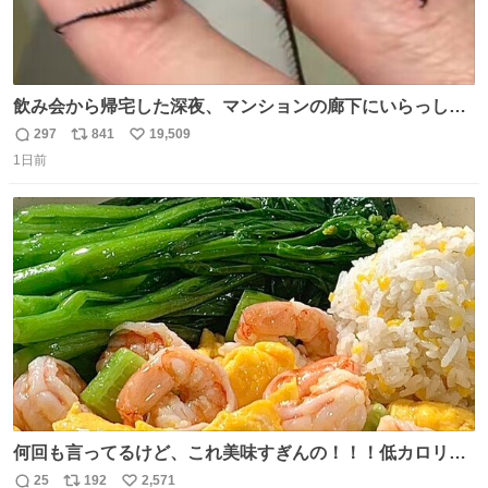
飲み会から帰宅した深夜、マンションの廊下にいらっしゃ
ったオニヤンマ様 まさかこんな都会でお会いできるなんて
297
841
19,509
返
リ
い
思っておらず大興奮しております かっこよすぎる 指を差し
1日前
信
ポ
い
伸べると乗ってきてくれたのでひとまず一緒に帰宅しまし
数
ス
ね
たが、飛ばないということは弱っていらっしゃるのでしょ
ト
数
数
うか…素敵すぎる
何回も言ってるけど、これ美味すぎんの！！！低カロリー
で満足感エグいから一生食べてる😭
25
192
2,571