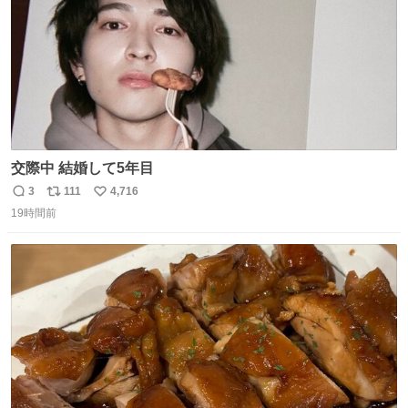
交際中 結婚して5年目
3
111
4,716
返
リ
い
19時間前
信
ポ
い
数
ス
ね
ト
数
数