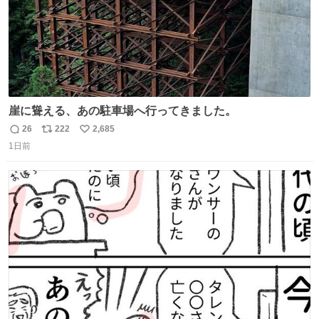
崖に聳える、あの駐車場へ行ってきました。
26
222
2,685
返
リ
い
1日前
信
ポ
い
数
ス
ね
ト
数
数