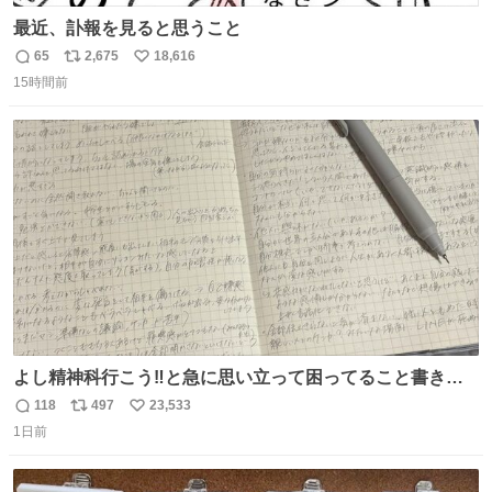
最近、訃報を見ると思うこと
65
2,675
18,616
返
リ
い
15時間前
信
ポ
い
数
ス
ね
ト
数
数
よし精神科行こう‼️と急に思い立って困ってること書き出
してたらペン止まらなくなってすごい勢いで埋まってワロ
118
497
23,533
返
リ
い
タ
1日前
信
ポ
い
数
ス
ね
ト
数