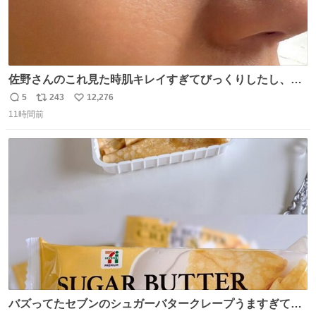
佐野さんのこれ見た時肌キレイすぎてびっくりしたし、や
はりアイドルって体型･肌管理すごすぎる
5
243
12,276
返
リ
い
11時間前
信
ポ
い
数
ス
ね
ト
数
数
バズってたセブンのシュガーバタークレープうますぎて