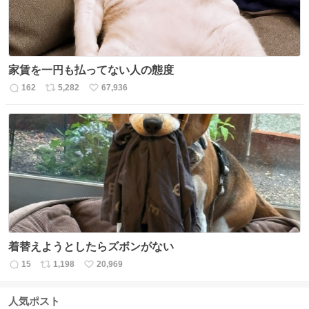
家賃を一円も払ってない人の態度
162
5,282
67,936
返
リ
い
信
ポ
い
数
ス
ね
ト
数
数
着替えようとしたらズボンがない
15
1,198
20,969
返
リ
い
信
ポ
い
数
ス
ね
人気ポスト