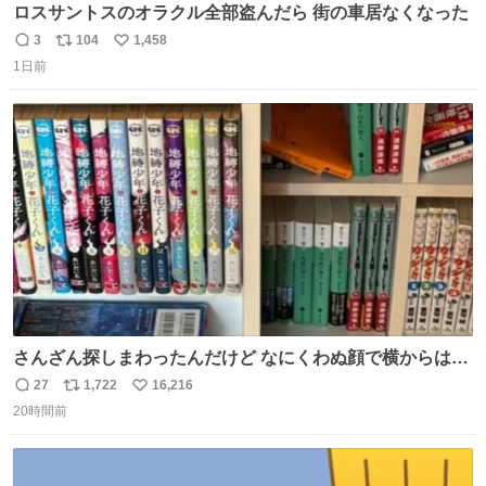
ロスサントスのオラクル全部盗んだら 街の車居なくなった
3
104
1,458
返
リ
い
1日前
信
ポ
い
数
ス
ね
ト
数
数
さんざん探しまわったんだけど なにくわぬ顔で横からはえ
てた
27
1,722
16,216
返
リ
い
20時間前
信
ポ
い
数
ス
ね
ト
数