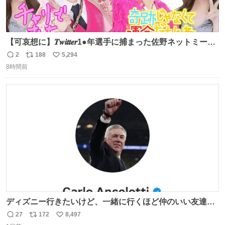
【可哀想に】𝑻𝒘𝒊𝒕𝒕𝒆𝒓1●年選手に捕まった佐野ネットミーム
勇斗さんのコラボプリ
2
188
5,294
返
リ
い
8時間前
信
ポ
い
数
ス
ね
ト
数
数
ディズニー行きたいけど、一緒に行くほど仲のいい友達が
居ない… ほんでこれ
27
172
8,497
返
リ
い