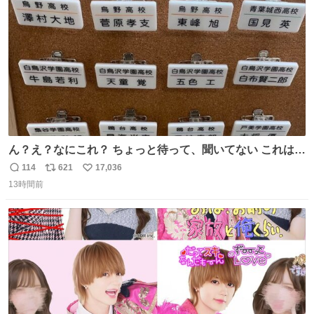
数
ん？え？なにこれ？ ちょっと待って、聞いてない これは販
売されているのもですか？
114
621
17,036
返
リ
い
13時間前
信
ポ
い
数
ス
ね
ト
数
数