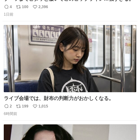
4
100
2,396
返
リ
い
1日前
信
ポ
い
数
ス
ね
ト
数
数
ライブ会場では、財布の判断力がおかしくなる。
2
199
1,015
返
リ
い
6時間前
信
ポ
い
数
ス
ね
ト
数
数