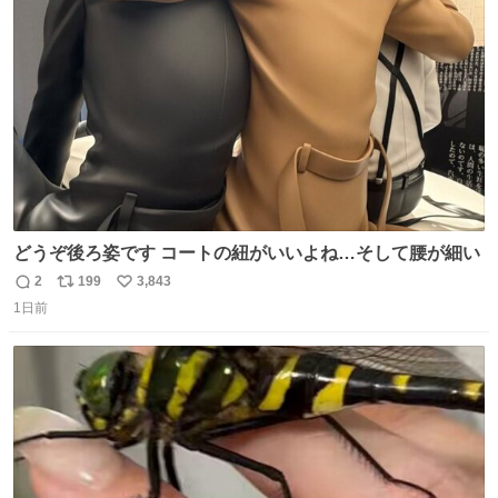
ト
数
数
どうぞ後ろ姿です コートの紐がいいよね…そして腰が細い
2
199
3,843
返
リ
い
1日前
信
ポ
い
数
ス
ね
ト
数
数