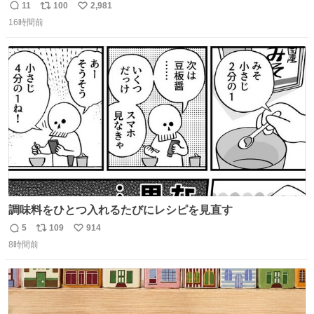
7NOWで買い溜め🛒💭
11
100
2,981
返
リ
い
16時間前
信
ポ
い
数
ス
ね
ト
数
数
調味料をひとつ入れるたびにレシピを見直す
5
109
914
返
リ
い
8時間前
信
ポ
い
数
ス
ね
ト
数
数