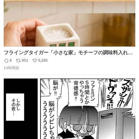
フライングタイガー「小さな家」モチーフの調味料入れ、
並べれば“デンマークの街並み”に ピンク・グリーン・テラ
8
951
5,285
返
リ
い
コッタの全9種 - fashion-press.net/news/149552
14時間前
信
ポ
い
数
ス
ね
ト
数
数