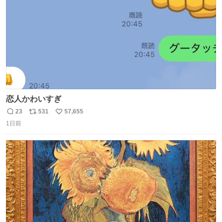
数
恋人かわいすぎ
23
531
57,655
返
リ
い
1日前
信
ポ
い
数
ス
ね
ト
数
数