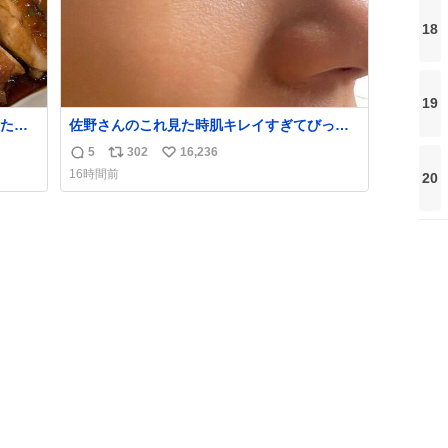
18
19
たら
佐野さんのこれ見た時肌キレイすぎてびっく
れて
りしたし、やはりアイドルって体型･肌管理す
5
302
16,236
返
リ
い
ごすぎる
16時間前
20
信
ポ
い
数
ス
ね
ト
数
数