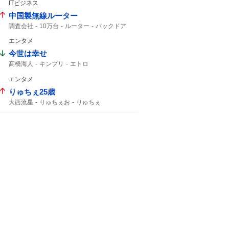
ITビジネス
140km
中国製無線ルーター
調査会社
10万台
ルーター
バックドア
OEM
TP-LINK
エンタメ
今世は幸せ
髙橋海人
キンプリ
エトロ
エンタメ
りゅちぇ25歳
大西流星
りゅちぇお
りゅちぇ
りゅちぇ誕生日
りゅちぇ担