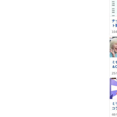
0
チ
ト
続
10
と
0
ミ
＆
喜
25
い
0
ミ
コ
心
46