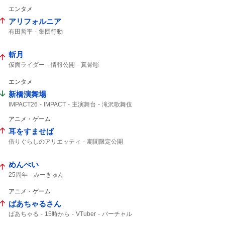
エンタメ
アリフォルニア
有田哲平
集団行動
斬月
仮面ライダー
情報公開
真骨彫
エンタメ
新橋演舞場
IMPACT26
IMPACT
主演舞台
滝沢歌舞伎
IMP.
演舞場
椿泰我
コメント動画
アニメ・ゲーム
10月から
耳をすませば
借りぐらしのアリエッティ
期間限定公開
IMAX
アリエッティ
めんべい
25周年
みーきゅん
アニメ・ゲーム
ばあちゃるさん
ばあちゃる
15時から
VTuber
バーチャル