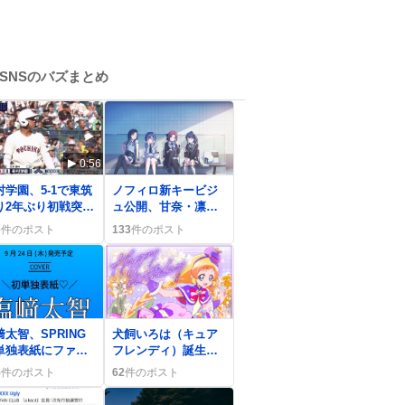
SNSのバズまとめ
0:56
0
村学園、5-1で東筑
ノフィロ新キービジ
り2年ぶり初戦突破
ュ公開、甘奈・凛世
歓喜の声が広が
のデザインがファン
6
件のポスト
133
件のポスト
 夏の甲子園熱狂
熱狂「最高」
ァン熱狂
0
﨑太智、SPRING
犬飼いろは（キュア
単独表紙にファン
フレンディ）誕生日
喜「だいちくん最
にファンが“かわい
5
件のポスト
62
件のポスト
」予約殺到
い”“わんだふる”で大
歓喜