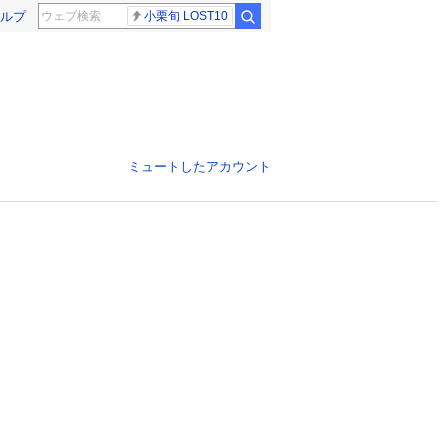
ルプ
小栗旬 LOST10
ミュートしたアカウント