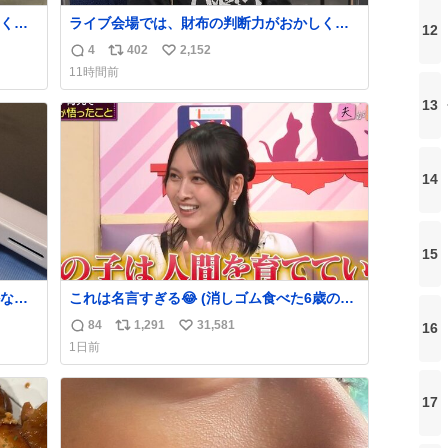
くな
ライブ会場では、財布の判断力がおかしくな
12
ザー
る。
4
402
2,152
返
リ
い
でコ
11時間前
信
ポ
い
数
ス
ね
13
ト
数
数
14
15
なか
これは名言すぎる😂 (消しゴム食べた6歳の弟
るから
を思い出しながら)
84
1,291
31,581
16
返
リ
い
急いで
1日前
も謝
信
ポ
い
てし
数
ス
ね
味に
ト
数
17
た。
数