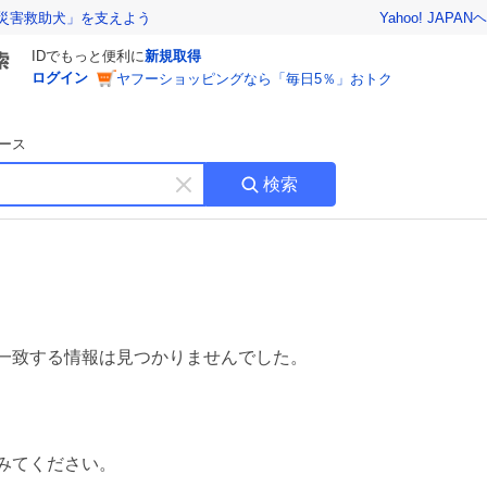
Yahoo! JAPAN
ヘ
災害救助犬」を支えよう
IDでもっと便利に
新規取得
ログイン
ヤフーショッピングなら「毎日5％」おトク
ース
検索
キ
ー
ワ
ー
ド
を
消
す
一致する情報は見つかりませんでした。
みてください。