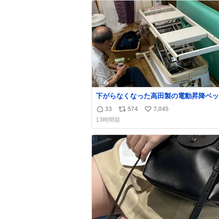
ト
数
数
下がらなくなった高田製の電動昇降ベッ
メーカーからは、完全に見放されたんで
33
574
7,045
返
リ
い
が、 見事に85歳の父が治しました。 うちの父
13時間前
は、トヨタカローラのボディをオート生
信
ポ
い
る、工業ロボットの製作者なんですが、 父
数
ス
ね
電動ベットの配線をハンダで修理してい
ト
数
で、
数