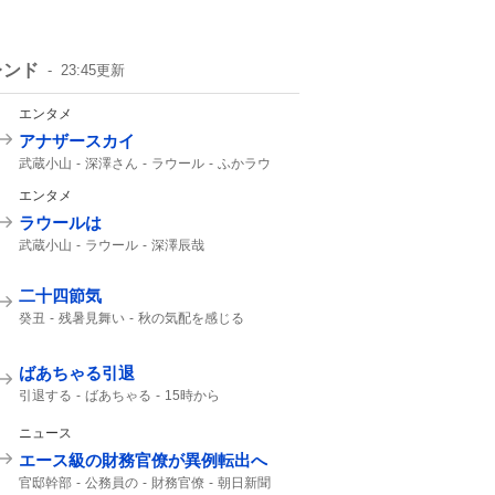
レンド
23:45
更新
エンタメ
アナザースカイ
武蔵小山
深澤さん
ラウール
ふかラウ
Snow Manラウール
どちらかがパリ
エンタメ
ラウールは
武蔵小山
ラウール
深澤辰哉
Snow Manラウール
どちらかがパリ
Snow Man
Snow Manの
Snow
二十四節気
癸丑
残暑見舞い
秋の気配を感じる
暑中見舞い
ばあちゃる引退
引退する
ばあちゃる
15時から
ニュース
エース級の財務官僚が異例転出へ
官邸幹部
公務員の
財務官僚
朝日新聞