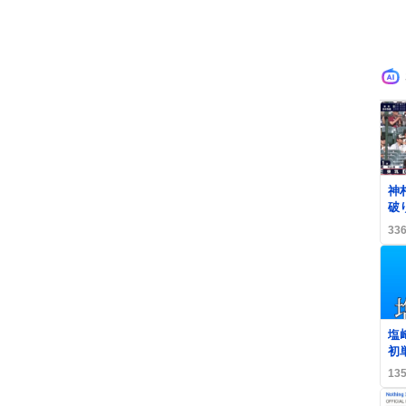
神
破
に
33
る
フ
0
塩
初
歓
13
高