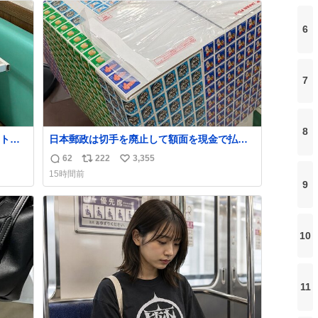
ト
数
6
数
7
8
ト。
日本郵政は切手を廃止して額面を現金で払い
す
戻せ2026 #日本郵政 @JapanPostHD_PR
62
222
3,355
返
リ
い
15時間前
産す
信
ポ
い
9
が
数
ス
ね
る横
ト
数
数
10
11