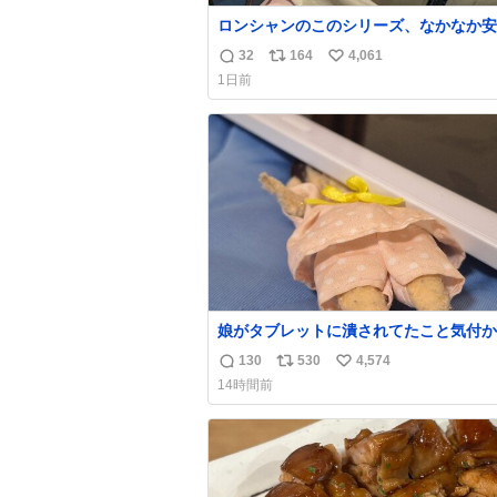
ロンシャンのこのシリーズ、なかなか安
らないのにセール価格になってる🖤✨レ
32
164
4,061
返
リ
い
なのが反則級にかわいい。持ってるだけ
1日前
ーデが格上げされる。
信
ポ
い
数
ス
ね
ト
数
数
娘がタブレットに潰されてたこと気付か
った。 旦那だけは娘の波長を感じ取れ
130
530
4,574
返
リ
い
声出せずともSOSが伝わったらしい。 
14時間前
旦那が救出して、泣きじゃくる娘に自分
信
ポ
い
って抱きしめようとしたら、ビンタされ
数
ス
ね
まった。3回ほど。 小さい手だけど、地
ト
数
痛い。 その後、娘は旦那に泣きついて
数