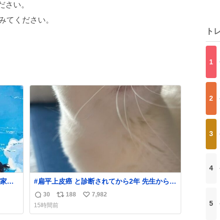
ださい。
みてください。
ト
1
2
3
4
家・
#扁平上皮癌 と診断されてから2年 先生から
「寛解でいいでしょう！」と言われました。
30
188
7,982
返
リ
い
がんばったね。
5
15時間前
信
ポ
い
数
ス
ね