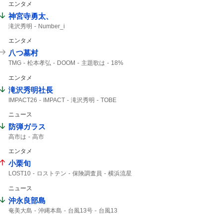
エンタメ
神宮寺勇太、
滝沢秀明
Number_i
エンタメ
八つ墓村
TMG
松本孝弘
DOOM
主題歌は
18%
B’z
横溝正史
【18+】
エンタメ
滝沢秀明社長
IMPACT26
IMPACT
滝沢秀明
TOBE
滝沢社長
IMP.
5大ドームツアー
ニュース
日程発表
想像できない
防弾ガラス
高市は
高市
エンタメ
小栗旬
LOST10
ロストテン
保険調査員
横浜流星
TBS金曜ドラマ
横浜流星は
コメント全文
ニュース
敵か味方か
5年ぶりの
沖永良部島
奄美大島
沖縄本島
台風13号
台風13
台風13号(ドルフィン)
台風情報
13号