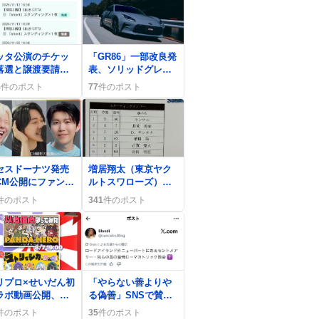
0
ッタ公演のチケッ
「GR86」一部改良発
落選と譲渡要請が
表、ソリッドグレー
出、ファンの熱狂
復活と3眼アイサイト
4
件のポスト
77
件のポスト
切実な声が交錯
にファン歓喜
0
セスドーナツ発売
増居翔太（東京ヤク
CM公開にファン歓
ルトスワローズ）プ
「めっちゃかわい
ロ初安打がツーベー
件のポスト
341
件のポスト
」購入争奪戦も
スヒットで話題に、
ファン歓喜の声続く
0
リプロ×せいだん初
「やらない善よりや
ラボ動画公開、以
る偽善」SNSで賛否
伝心歌ってみたに
激論、意味と起源が
件のポスト
35
件のポスト