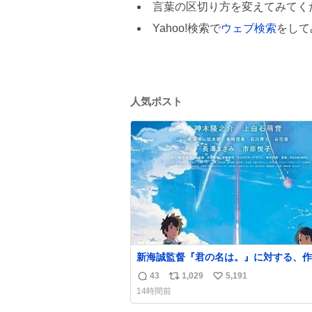
言葉の区切り方を変えてみてく
Yahoo!検索で
ウェブ検索
をして
人気ポスト
新海誠監督『君の名は。』に対する、作
小川哲の分析が面白い。
43
1,029
5,191
返
リ
い
14時間前
信
ポ
い
数
ス
ね