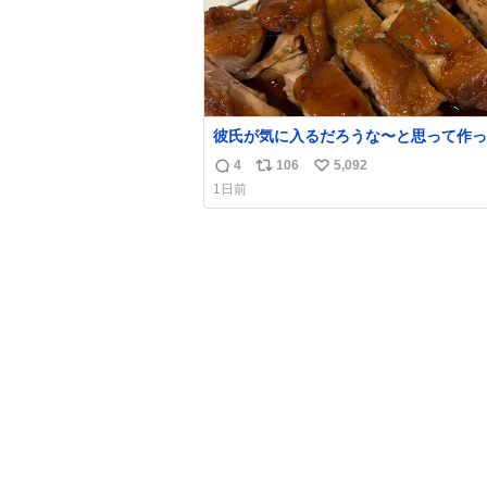
彼氏が気に入るだろうな〜と思って作っ
想像の何倍も美味しい美味しい言ってく
4
106
5,092
返
リ
い
嬉しい
1日前
信
ポ
い
数
ス
ね
ト
数
数