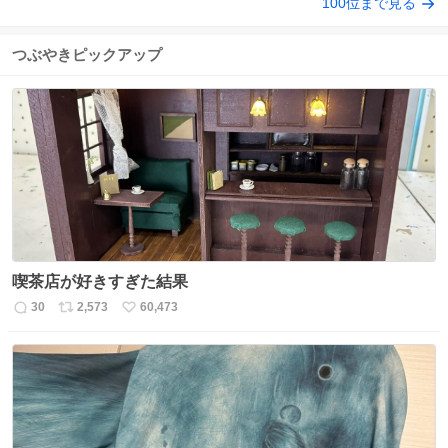
100位まで見る
つぶやきピックアップ
喫茶店が好きすぎた結果
30
2,573
60,473
返
リ
い
信
ポ
い
数
ス
ね
ト
数
数