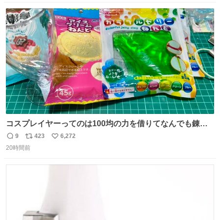
会ったお気に入りでも、ぜひ教えてください🍨
数
ス
ね
ト
数
数
コスプレイヤーってのは100均の力を借りてなんでも錬成
できるんですよねビフォーアフター
9
423
6,272
返
リ
い
20時間前
信
ポ
い
数
ス
ね
ト
数
数