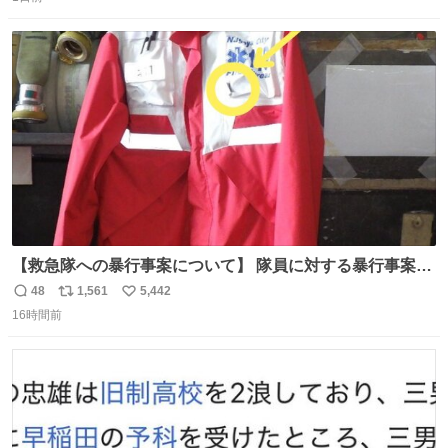
信
ポ
い
数
ス
ね
ト
数
数
【救急隊への暴行事案について】 隊員に対する暴行事案
が、令和7年度の6件に対し、令和8年度は現在既に4件発生
48
1,561
5,442
返
リ
い
しています。 特に、この4日間で救急隊員に対する暴行事
16時間前
信
ポ
い
案が立て続けに2件発生しています。 このような行為に対
数
ス
ね
して隊員の安全を守るために、法的措置も辞さず毅然と対
ト
数
数
応していきます。