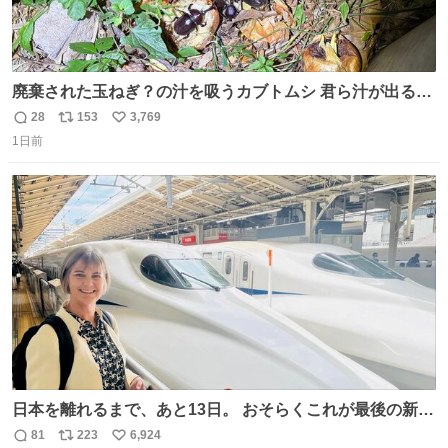
廃棄された玉ねぎ？の汁を吸うカブトムシ 君ら汁が出る植
物ならなんでもいいのかよ… まあ害虫だよねこりゃ 他には
28
153
3,769
返
リ
い
カナブンや黒ゴキが来ていた
1日前
信
ポ
い
数
ス
ね
ト
数
数
日本を離れるまで、あと13日。 おそらくこれが最後の新幹
線。駅弁には、お気に入りのうな重を。 残念ながら、富士
81
223
6,924
返
リ
い