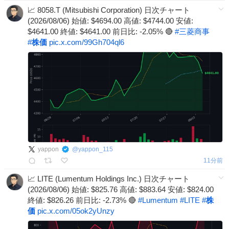
📈 8058.T (Mitsubishi Corporation) 日次チャート
(2026/08/06) 始値: $4694.00 高値: $4744.00 安値:
$4641.00 終値: $4641.00 前日比: -2.05% 🔴
#
三菱商事
#
株価
pic.x.com/99Gh704ql6
yappon
@
yappon_115
11分前
📈 LITE (Lumentum Holdings Inc.) 日次チャート
(2026/08/06) 始値: $825.76 高値: $883.64 安値: $824.00
終値: $826.26 前日比: -2.73% 🔴
#
Lumentum
#
LITE
#
株
価
pic.x.com/05ok2yUnzy