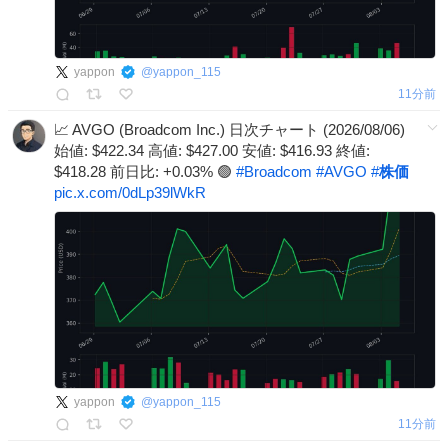
yappon
@
yappon_115
11分前
📈 AVGO (Broadcom Inc.) 日次チャート (2026/08/06)
始値: $422.34 高値: $427.00 安値: $416.93 終値:
$418.28 前日比: +0.03% 🟢
#
Broadcom
#
AVGO
#
株価
pic.x.com/0dLp39lWkR
yappon
@
yappon_115
11分前