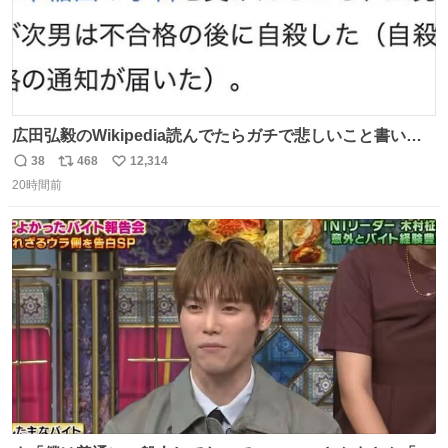
広田弘毅のWikipedia読んでたらガチで悲しいこと書いて
あって辛い
38
468
12,314
返
リ
い
20時間前
信
ポ
い
数
ス
ね
ト
数
数