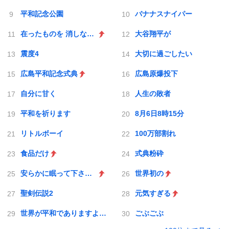
平和記念公園
バナナスナイパー
在ったものを 消しながら
大谷翔平が
震度4
大切に過ごしたい
広島平和記念式典
広島原爆投下
自分に甘く
人生の敗者
平和を祈ります
8月6日8時15分
リトルボーイ
100万部割れ
食品だけ
式典粉砕
安らかに眠って下さい 過ちは繰返しませぬから
世界初の
聖剣伝説2
元気すぎる
世界が平和でありますように
ごぶごぶ