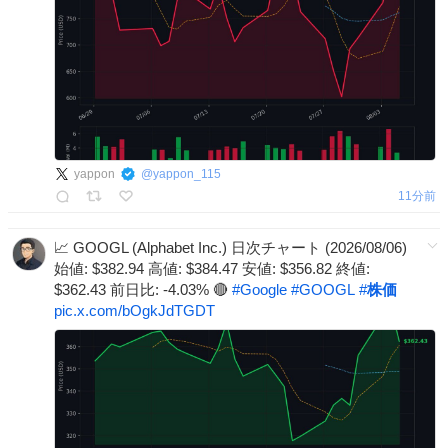
yappon
@
yappon_115
11分前
📈 GOOGL (Alphabet Inc.) 日次チャート (2026/08/06)
始値: $382.94 高値: $384.47 安値: $356.82 終値:
$362.43 前日比: -4.03% 🔴
#
Google
#
GOOGL
#
株価
pic.x.com/bOgkJdTGDT