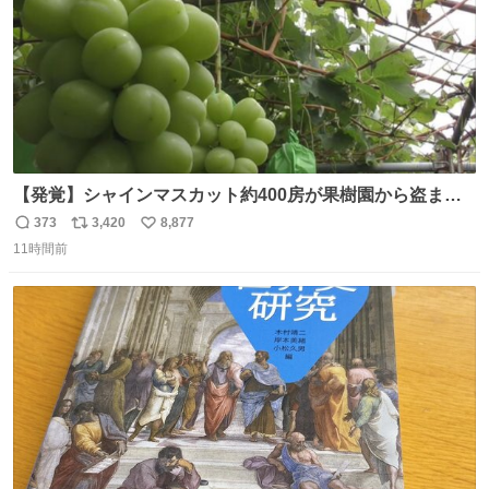
【発覚】シャインマスカット約400房が果樹園から盗まれ
る 栃木・佐野市 news.livedoor.com/article/detail… 被害
373
3,420
8,877
返
リ
い
に遭った果樹園には防犯カメラなどはなく、シャインマス
11時間前
信
ポ
い
カットが盗まれた木には刃物などで切られた跡が。市内で
数
ス
ね
今年に入って同様の被害は確認されておらず、警察はパト
ト
数
数
ロールを強化する。