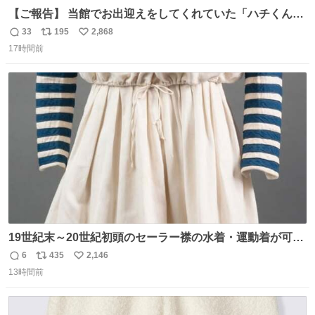
【ご報告】 当館でお出迎えをしてくれていた「ハチくん」
が8月1日に 虹の橋を渡りました🌈 たくさんの幸せを運
33
195
2,868
返
リ
い
び、たくさんのおやつを食べて、たくさん愛されたハチく
17時間前
信
ポ
い
んありがとう ハチくん大好きだよ 秋田犬の里 スタッフ一
数
ス
ね
同より 愛を込めて #秋田犬の里 #akitainu #akita #ハチくん
ト
数
数
大好き
19世紀末～20世紀初頭のセーラー襟の水着・運動着が可可
愛くて100年以上前とは思えないデザイン。当時女性や子
6
435
2,146
返
リ
い
どものファッションにマリンルックが取り入れられるよう
13時間前
信
ポ
い
になり、その後、通学服や運動着、水着にも広がっていっ
数
ス
ね
たそう。紫外線が気になる現代なら、ラッシュガード感覚
ト
数