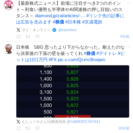
【最新株式ニュース】前場に注目すべき3つのポイン
ト～利食い優勢も半導体やAI関連株の押し目狙いのス
タンス～
diamond.jp/zai/articles/-…
#
リンク先の記事に
は広告を含みます
#
株価
#
日本株
#
京成電鉄
ザイ・オンライン
@
zaionline
5分前
日本株 SBG 思ったより下がらなかった。耐えたのな
ら決算後の下落の壁を破ってくれ
#
株価
#
デイトレ
#
ビ
ットは1日1万円
#
FX
pic.x.com/QcmcBroqwn
むしょくやさん/元郵便局員
@
YaBlIK95C597941
10分前