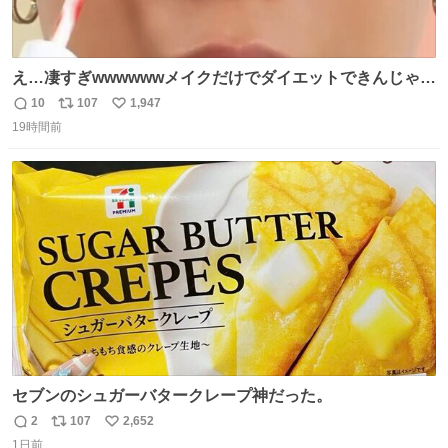
え…凄すぎwwwwwwメイクだけでダイエットできんじゃん
😭
10
107
1,947
返
リ
い
19時間前
信
ポ
い
数
ス
ね
ト
数
数
セブンのシュガーバタークレープ神だった。
2
107
2,652
返
リ
い
1日前