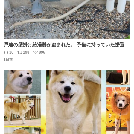
戸建の壁掛け給湯器が盗まれた。 予備に持っていた据置給
湯器があったのでガスやさんに設置してもらった。 工事費
16
198
896
返
リ
い
9万円。 痛い出費。 防犯カメラ設置した。 物騒な時代にな
1日前
信
ポ
い
ったな。 昔は給湯器盗むとか聞いたことなかったな。
数
ス
ね
ト
数
数