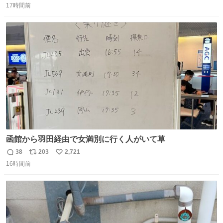
山は今回も雲の中でした（やっぱり！）。 #私の好きな日
17時間前
信
ポ
い
本
数
ス
ね
ト
数
数
函館から羽田経由で女満別に行く人がいて草
38
203
2,721
返
リ
い
16時間前
信
ポ
い
数
ス
ね
ト
数
数