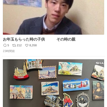
お年玉もらった時の子供 その時の親
5
212
8,358
返
リ
い
23時間前
信
ポ
い
数
ス
ね
ト
数
数