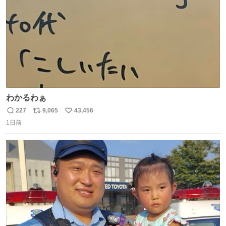
わかるわぁ
227
9,065
43,456
返
リ
い
1日前
信
ポ
い
数
ス
ね
ト
数
数