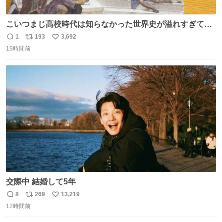
こいつまじ高校時代は知らなかった世界史が溢れすぎてて
𝑩𝑰𝑮 𝑳𝑶𝑽𝑬＿＿
1
193
3,692
返
リ
い
19時間前
信
ポ
い
数
ス
ね
ト
数
数
交際中 結婚して5年
8
269
13,219
返
リ
い
12時間前
信
ポ
い
数
ス
ね