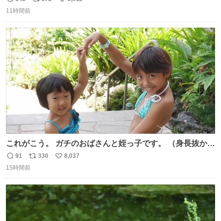
返
リ
い
ことが証明された！”
11時間前
信
ポ
い
数
ス
ね
ト
数
数
これがこう。 ガチのおばさんと姪っ子です。 （身長抜かさ
れててしぬ笑） #ヤツルギ12 #家族でヒロイン
91
330
8,037
返
リ
い
15時間前
信
ポ
い
数
ス
ね
ト
数
数