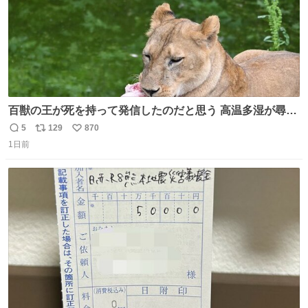
百獣の王が死を持って発信したのだと思う 高温多湿が尋常
でない日本の夏 どうか早急に飼育の環境を見直して 動物の
5
129
870
返
リ
い
命を護ってください…と 治療中のライオンが助かりますよ
1日前
信
ポ
い
うに すべての動物の命が護られますように 2026.7.3📷多摩
数
ス
ね
動物公園にて 残念ながら個体の識別は出来ません
ト
数
数