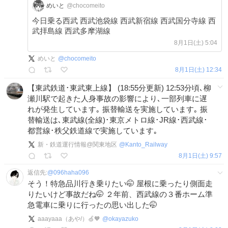
めいと
@chocomeito
今日乗る西武 西武池袋線 西武新宿線 西武国分寺線 西
武拝島線 西武多摩湖線
8月1日(土) 5:04
めいと
@
chocomeito
8月1日(土) 12:34
【東武鉄道･東武東上線】 (18:55分更新) 12:53分頃､柳
瀬川駅で起きた人身事故の影響により､一部列車に遅
れが発生しています｡ 振替輸送を実施しています｡ 振
替輸送は､東武線(全線)･東京メトロ線･JR線･西武線･
都営線･秩父鉄道線で実施しています｡
新・鉄道運行情報@関東地区
@
Kanto_Railway
8月1日(土) 9:57
返信先:
@
096haha096
そう！特急品川行き乗りたい🤭 屋根に乗ったり側面走
りたいけど事故だね🤭 ２年前、西武線の３番ホーム準
急電車に乗りに行ったの思い出した🤭
aaayaaa（あや/）🍏🧡
@
okayazuko