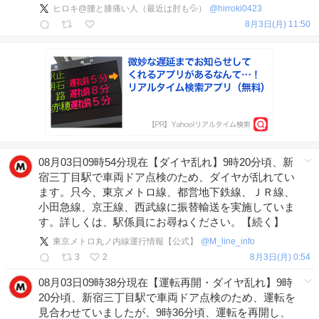
ヒロキ@腰と膝痛い人（最近は肘も💦）
@
hirroki0423
8月3日(月) 11:50
08月03日09時54分現在【ダイヤ乱れ】9時20分頃、新
宿三丁目駅で車両ドア点検のため、ダイヤが乱れてい
ます。只今、東京メトロ線、都営地下鉄線、ＪＲ線、
小田急線、京王線、西武線に振替輸送を実施していま
す。詳しくは、駅係員にお尋ねください。【続く】
東京メトロ丸ノ内線運行情報【公式】
@
M_line_info
3
2
8月3日(月) 0:54
08月03日09時38分現在【運転再開・ダイヤ乱れ】9時
20分頃、新宿三丁目駅で車両ドア点検のため、運転を
見合わせていましたが、9時36分頃、運転を再開し、