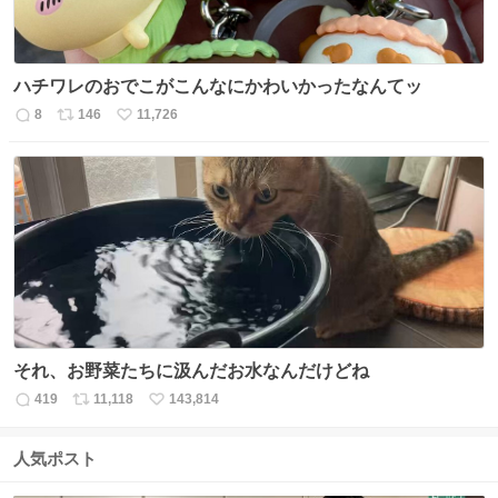
ハチワレのおでこがこんなにかわいかったなんてッ
8
146
11,726
返
リ
い
信
ポ
い
数
ス
ね
ト
数
数
それ、お野菜たちに汲んだお水なんだけどね
419
11,118
143,814
返
リ
い
信
ポ
い
数
ス
ね
人気ポスト
ト
数