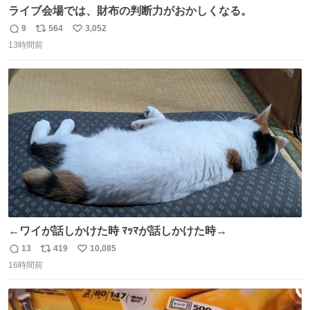
ライブ会場では、財布の判断力がおかしくなる。
9
564
3,052
返
リ
い
13時間前
信
ポ
い
数
ス
ね
ト
数
数
←ワイが話しかけた時 ﾏｯﾏが話しかけた時→
13
419
10,085
返
リ
い
16時間前
信
ポ
い
数
ス
ね
ト
数