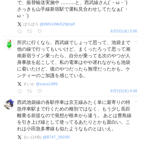
で、振替輸送実施中 ………と、西武線さん(´・ω・`)
さっきも山手線新宿駅で運転見合わせしてたなぁ(´・
ω・`)
ぼろぼろ
@
IrMVx3Mv529jmyF
8月5日(水) 5:06
所沢に行くなら、西武線でしょって思って、池袋まで
他の線で行ってもいいけど、まくったろって思って湘
南新宿ライン乗ったら、自分が乗ってる次のやつが人
身事故を起こして、私の電車はやや遅れながらも池袋
に着いたけど、後のやつだったら無理だったかも。ケ
ンティーのご加護を感じている。
すいか
@
suica1999
8月5日(水) 4:48
西武池袋線の各駅停車は京王線みたく単に最寄りの特
急停車駅まで行くための種別ではなく、もう少し長距
離乗る前提なので発想が根本から違う。 あとは豊島線
を引き上げ線として使ってるあたりとかも面白い。こ
れは小田急多摩線も似たようなものとはいえ。
るい(14世)
@
B747_300SR