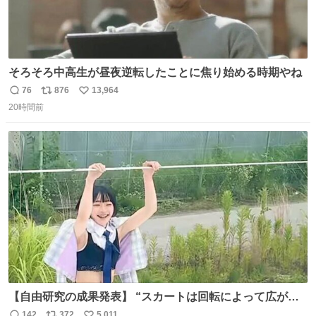
そろそろ中高生が昼夜逆転したことに焦り始める時期やね
76
876
13,964
返
リ
い
20時間前
信
ポ
い
数
ス
ね
ト
数
数
【自由研究の成果発表】 “スカートは回転によって広がる
が、岡澤恋によって270°までなら広がらずに回転が可能な
142
372
5,011