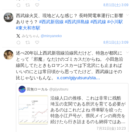
8月1日(土) 3:09
西武線火災、現地どんな感じ？ 長時間電車運行に影響
ありそう？
#
西武新宿線
#
西武拝島線
#
西武線
#
小川駅
#
東大和市駅
みなちゃん
@
minyaneko
8月1日(土) 3:09
述べ20年以上西武新宿線沿線民だけど、特急が都民に
とって「邪魔」なだけのゴミカスだからね。 小田急沿
線民してたときもロマンスカーは下北沢にも止まれば
いいのにとは常日頃から思ってたけど、西武線はその
比じゃないもんな。
x.com/gijyutsuru/sta…
田無ローカル
@gijyutsuru
沿線人口の推移、これは非常に残酷
埼玉の玄関である所沢を育てる必要が
あるのはこれだよね 停車駅を絞った
特急小江戸号が、県民メインの商売を
続けたら行き詰まるのも納得ではある
2027年春のライナー化「停車駅など
7月31日(金) 10:23