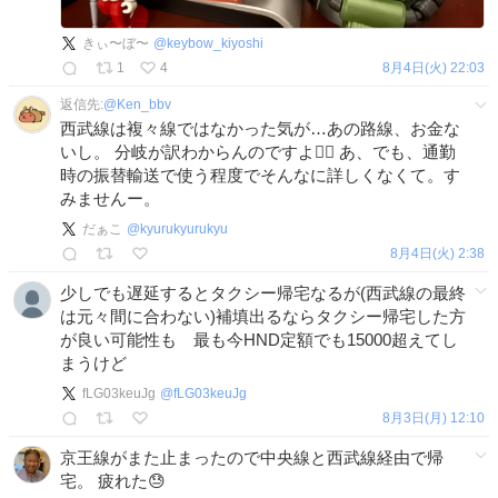
きぃ〜ぼ〜
@
keybow_kiyoshi
1
4
8月4日(火) 22:03
返信先:
@
Ken_bbv
西武線は複々線ではなかった気が…あの路線、お金な
いし。 分岐が訳わからんのですよ😵‍💫 あ、でも、通勤
時の振替輸送で使う程度でそんなに詳しくなくて。す
みませんー。
だぁこ
@
kyurukyurukyu
8月4日(火) 2:38
少しでも遅延するとタクシー帰宅なるが(西武線の最終
は元々間に合わない)補填出るならタクシー帰宅した方
が良い可能性も 最も今HND定額でも15000超えてし
まうけど
fLG03keuJg
@
fLG03keuJg
8月3日(月) 12:10
京王線がまた止まったので中央線と西武線経由で帰
宅。 疲れた😓