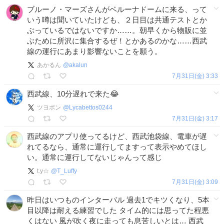
ブルーノ・マーズさんがベルーナドームに来る、って
いう噂は聞いていたけども、２日目は共通テストとか
ぶっているではないですか……。朝早くから物販に並
ぶために所沢に集合するぜ！とかあるのかな……西武
線の運行にあまり影響ないことを願う。
あかるん
@
akalun
7月31日(金) 3:33
西武線、10分遅れで来た😂
ツヨポン
@
Lycabettos0244
7月31日(金) 3:17
西武線のアプリ使ってるけど、西武池袋線、電車が遅
れてるなら、通常に運行してますって表示やめてほし
い。通常に運行してないじゃんって感じ
t.y☆
@
T_Luffy
7月31日(金) 3:09
昨日はいつものインターバル 過去1でキツくなり、5本
目以降は耐える練習でした タイム的には思ってた程悪
くはない 風が吹く夜に走っても息苦しいとは… 西武