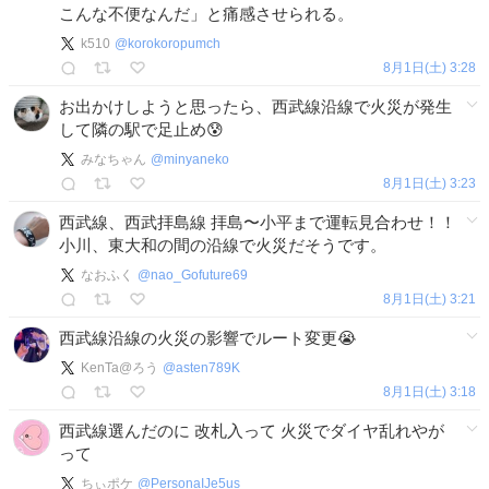
こんな不便なんだ」と痛感させられる。
k510
@
korokoropumch
8月1日(土) 3:28
お出かけしようと思ったら、西武線沿線で火災が発生
して隣の駅で足止め😰
みなちゃん
@
minyaneko
8月1日(土) 3:23
西武線、西武拝島線 拝島〜小平まで運転見合わせ！！
小川、東大和の間の沿線で火災だそうです。
なおふく
@
nao_Gofuture69
8月1日(土) 3:21
西武線沿線の火災の影響でルート変更😭
KenTa@ろう
@
asten789K
8月1日(土) 3:18
西武線選んだのに 改札入って 火災でダイヤ乱れやが
って
ちぃポケ
@
PersonaIJe5us