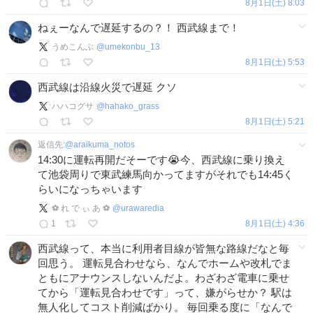
8月1日(土) 8:03
ねぇーなんで遅延するの？！ 西武線まで！
うめこんぶ
@
umekonbu_13
8月1日(土) 5:53
西武線は沿線火災で遅延 クソ
ハハコグサ
@
hahako_grass
8月1日(土) 5:21
返信先:
@
araikuma_notos
14:30に運転再開だそーです😭今、西武線に乗り換え
て池袋周りで東武練馬向かってますがそれでも14:45く
らいになっちゃいます
⚽️ れ で ぃ あ ⚽️️
@
urawaredia
1
8月1日(土) 4:36
西武線って、本当に利用者目線が皆無な路線だなと毎
回思う。 運転見合わせなら、なんでホームや改札でま
ともにアナウンスしないんだよ。わざわざ電車に乗せ
てから「運転見合わせです」って、嫌がらせか？ 駅は
無人化してコスト削減ばかり。 毎回乗る度に「なんで