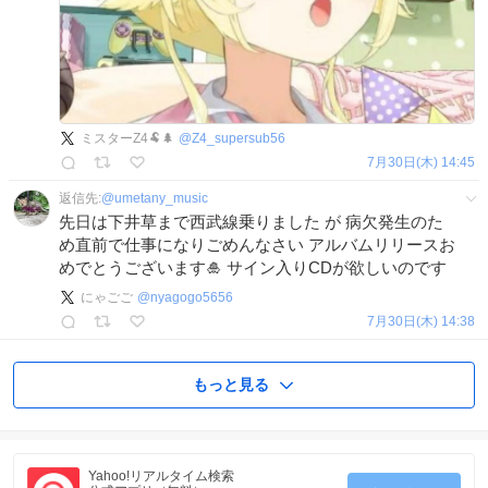
ミスターZ4🐏🌲
@
Z4_supersub56
7月30日(木) 14:45
返信先:
@
umetany_music
先日は下井草まで西武線乗りました が 病欠発生のた
め直前で仕事になりごめんなさい アルバムリリースお
めでとうございます🎍 サイン入りCDが欲しいのです
にゃごご
@
nyagogo5656
7月30日(木) 14:38
もっと見る
Yahoo!リアルタイム検索