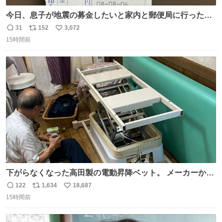
今日、息子が地震の募金したいと家内と郵便局に行ったみ
たいです。おもちゃとか買う選択肢もあったと思うけど、
31
152
3,072
返
リ
い
自分で貯めてた2万円を役に立てて欲しい、みんなも元気
15時間前
信
ポ
い
になって欲しいと。家内も一緒に募金したので、自分も何
数
ス
ね
かできたらなぁと思いました。
ト
数
数
下がらなくなった高田製の電動昇降ベット。 メーカーから
は、完全に見放されたんですが、 見事に85歳の父が治しま
122
1,634
18,687
返
リ
い
した。 うちの父は、トヨタカローラのボディをオート生産
15時間前
信
ポ
い
する、工業ロボットの製作者なんですが、 父が電動ベット
数
ス
ね
の配線をハンダで修理している横で、
ト
数