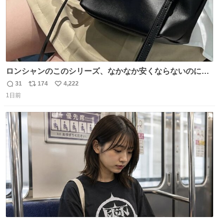
ロンシャンのこのシリーズ、なかなか安くならないのにセ
ール価格になってる🖤✨レザーなのが反則級にかわいい。
31
174
4,222
返
リ
い
持ってるだけでコーデが格上げされる。
1日前
信
ポ
い
数
ス
ね
ト
数
数