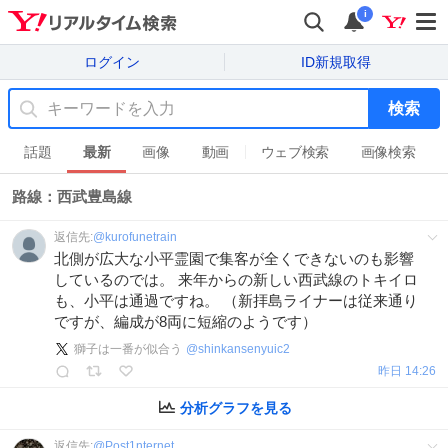
i
ログイン
ID新規取得
検索
話題
最新
画像
動画
ウェブ検索
画像検索
路線：西武豊島線
返信先:
@
kurofunetrain
北側が広大な小平霊園で集客が全くできないのも影響
しているのでは。 来年からの新しい西武線のトキイロ
も、小平は通過ですね。 （新拝島ライナーは従来通り
ですが、編成が8両に短縮のようです）
獅子は一番が似合う
@
shinkansenyuic2
昨日 14:26
分析グラフを見る
返信先:
@
Post1nternet