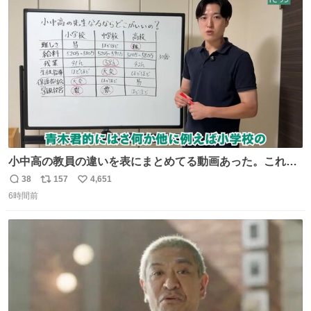
数
小中高の教員の違いを表にまとめてる動画あった。これよ
り解像度が高い動画ないかも。今まで見た中で一番正確。
38
157
4,651
返
リ
い
6時間前
信
ポ
い
数
ス
ね
ト
数
数