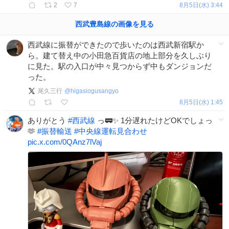
2
7
8月5日(水) 3:44
西武豊島線
の
画像を見る
西武線に振替ができたので歩いたのは西武新宿駅か
ら。建て替え中の小田急百貨店の地上部分を久しぶり
に見た。駅の入口が中々見つからず中もダンジョンだ
った。
尾久三行
@
higasiogusangyo
8月5日(水) 1:45
ありがとう
#
西武線
っ🚃✨ 1分遅れたけどOKでしょっ
🫶
#
振替輸送
#
中央線運転見合わせ
pic.x.com/0QAnz7lVaj