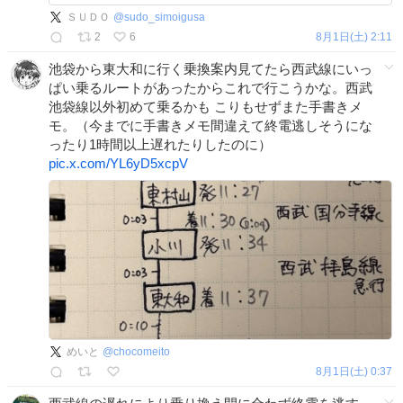
運行形態も変更しサービスを刷新」は
ＳＵＤＯ
@
sudo_simoigusa
良いタイミング ssl4.eir-
2
6
8月1日(土) 2:11
parts.net/doc/9024/ir_ma…
x.com/gijyutsuru/sta…
池袋から東大和に行く乗換案内見てたら西武線にいっ
ぱい乗るルートがあったからこれで行こうかな。西武
池袋線以外初めて乗るかも こりもせずまた手書きメ
モ。（今までに手書きメモ間違えて終電逃しそうにな
ったり1時間以上遅れたりしたのに）
pic.x.com/YL6yD5xcpV
めいと
@
chocomeito
8月1日(土) 0:37