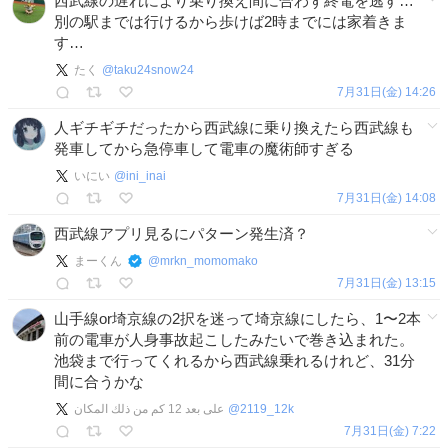
西武線の遅れにより乗り換え間に合わず終電を逃す…
別の駅までは行けるから歩けば2時までには家着きま
す…
たく
@
taku24snow24
7月31日(金) 14:26
人ギチギチだったから西武線に乗り換えたら西武線も
発車してから急停車して電車の魔術師すぎる
いにい
@
ini_inai
7月31日(金) 14:08
西武線アプリ見るにパターン発生済？
まーくん
@
mrkn_momomako
7月31日(金) 13:15
山手線or埼京線の2択を迷って埼京線にしたら、1〜2本
前の電車が人身事故起こしたみたいで巻き込まれた。
池袋まで行ってくれるから西武線乗れるけれど、31分
間に合うかな
‎على بعد 12 كم من ذلك المكان
@
2119_12k
7月31日(金) 7:22