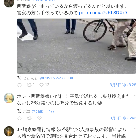
西武線が止まっているから渡ってるんだと思います。
警察の方も手伝っているので
pic.x.com/a7vKh3DXx7
じゅんと
@
PBVOx7vcYU030
1
12
8月5日(水) 8:28
ホント西武線嫌いだわ！ 平気で遅れるし乗り換えまた
ないし36分発なのに35分で出発するし😡
ポコ
@
daiki__777
8月5日(水) 6:42
JR埼京線運行情報 渋谷駅での人身事故の影響により
大崎〜新宿間で運転を見合わせております。 当社線