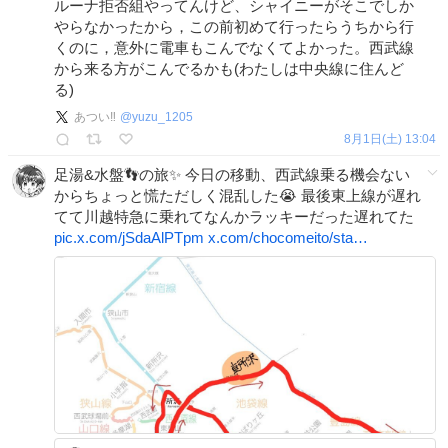
ルーナ拒否組やってんけど、シャイニーがそこでしか
やらなかったから，この前初めて行ったらうちから行
くのに，意外に電車もこんでなくてよかった。西武線
から来る方がこんでるかも(わたしは中央線に住んど
る)
あつい‼️
@
yuzu_1205
8月1日(土) 13:04
足湯&水盤👣の旅✨ 今日の移動、西武線乗る機会ない
からちょっと慌ただしく混乱した😭 最後東上線が遅れ
てて川越特急に乗れてなんかラッキーだった遅れてた
pic.x.com/jSdaAlPTpm
x.com/chocomeito/sta…