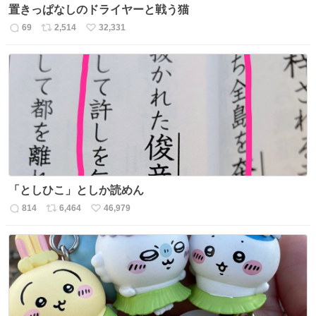
置きっぱなしのドライヤーと戦う猫
69
2,514
32,331
返
リ
い
信
ポ
い
数
ス
ね
ト
数
数
「としひこ」としか読めん
814
6,464
46,979
返
リ
い
信
ポ
い
数
ス
ね
ト
数
数