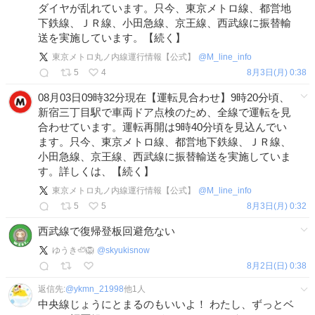
ダイヤが乱れています。只今、東京メトロ線、都営地
下鉄線、ＪＲ線、小田急線、京王線、西武線に振替輸
送を実施しています。【続く】
東京メトロ丸ノ内線運行情報【公式】
@
M_line_info
5
4
8月3日(月) 0:38
08月03日09時32分現在【運転見合わせ】9時20分頃、
新宿三丁目駅で車両ドア点検のため、全線で運転を見
合わせています。運転再開は9時40分頃を見込んでい
ます。只今、東京メトロ線、都営地下鉄線、ＪＲ線、
小田急線、京王線、西武線に振替輸送を実施していま
す。詳しくは、【続く】
東京メトロ丸ノ内線運行情報【公式】
@
M_line_info
5
5
8月3日(月) 0:32
西武線で復帰登板回避危ない
ゆうき🦥🦁
@
skyukisnow
8月2日(日) 0:38
返信先:
@
ykmn_21998
他
1
人
中央線じょうにとまるのもいいよ！ わたし、ずっとベ