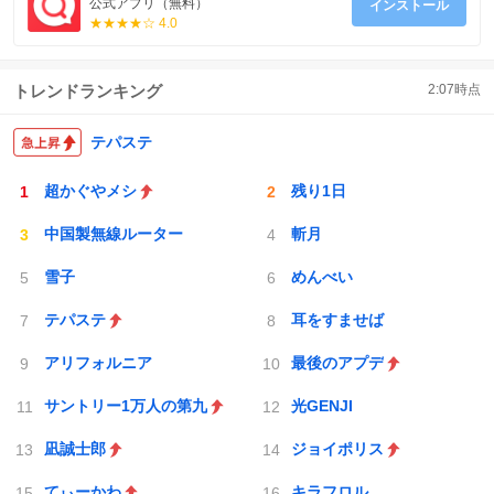
公式アプリ（無料）
インストール
★★★★☆ 4.0
トレンドランキング
2:07
時点
テパステ
超かぐやメシ
残り1日
中国製無線ルーター
斬月
雪子
めんべい
テパステ
耳をすませば
アリフォルニア
最後のアプデ
サントリー1万人の第九
光GENJI
凪誠士郎
ジョイポリス
てぃーかわ
キラフロル