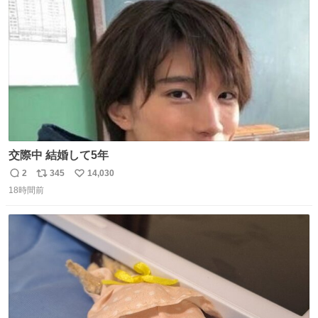
数
交際中 結婚して5年
2
345
14,030
返
リ
い
18時間前
信
ポ
い
数
ス
ね
ト
数
数