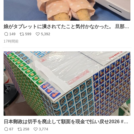
娘がタブレットに潰されてたこと気付かなかった。 旦那だ
けは娘の波長を感じ取れるから声出せずともSOSが伝わっ
149
599
5,392
返
リ
い
たらしい。 急いで旦那が救出して、泣きじゃくる娘に自分
17時間前
信
ポ
い
も謝って抱きしめようとしたら、ビンタされてしまった。
数
ス
ね
3回ほど。 小さい手だけど、地味に痛い。 その後、娘は旦
ト
数
数
那に泣きついてた。
日本郵政は切手を廃止して額面を現金で払い戻せ2026 #日
本郵政 @JapanPostHD_PR
67
258
3,774
返
リ
い