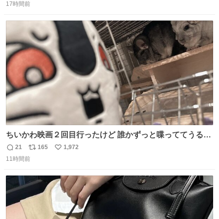
17時間前
信
ポ
い
数
ス
ね
ト
数
数
ちいかわ映画２回目行ったけど 誰かずっと喋っててうるさ
かった 許せねえ
21
165
1,972
返
リ
い
11時間前
信
ポ
い
数
ス
ね
ト
数
数