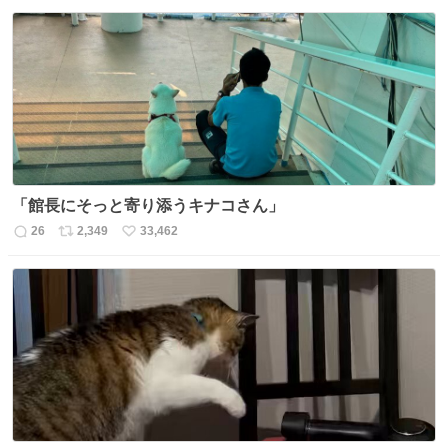
「館長にそっと寄り添うキナコさん」
26
2,349
33,462
返
リ
い
信
ポ
い
数
ス
ね
ト
数
数