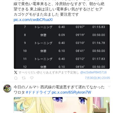
線で黄色い電車来ると、冷房効かなすぎで、朝から絶
望できる 東上線は涼しい電車多い気がするけど セア
カゴケグモがまた出ました 要注意です
pic.x.com/cwdbCRuaXl
すべりりだい@とりあえず水戸まで予定無し
@
xcSxtIwFt945716
7月30日(木) 23:05
今日のノルマ✨️ 西武線の電波悪すぎて遅れてなかった
ワロタ
#
ドドドライブ
pic.x.com/6SRykron7W