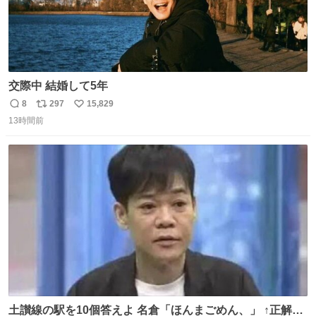
交際中 結婚して5年
8
297
15,829
返
リ
い
13時間前
信
ポ
い
数
ス
ね
ト
数
数
土讃線の駅を10個答えよ 名倉「ほんまごめん、」 ↑正解