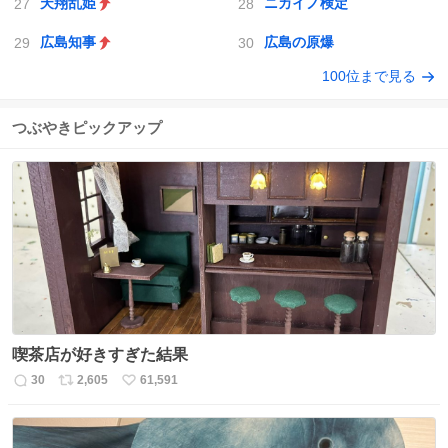
天翔乱姫
ニカイノ検定
広島知事
広島の原爆
100位まで見る
つぶやきピックアップ
喫茶店が好きすぎた結果
30
2,605
61,591
返
リ
い
信
ポ
い
数
ス
ね