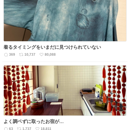
ト
数
数
着るタイミングをいまだに見つけられていない
369
10,737
80,088
返
リ
い
信
ポ
い
数
ス
ね
ト
数
数
よく調ベずに取ったお宿が…
63
1,737
18,811