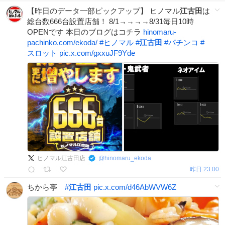
【昨日のデータ一部ピックアップ】 ヒノマル
江古田
は
総台数666台設置店舗！ 8/1→→→→8/31毎日10時
OPENです 本日のブログはコチラ
hinomaru-
pachinko.com/ekoda/
#
ヒノマル
#
江古田
#
パチンコ
#
スロット
pic.x.com/gxxuJF9Yde
ヒノマル江古田店
@
hinomaru_ekoda
昨日 23:00
ちから亭
#
江古田
pic.x.com/d46AbWVW6Z