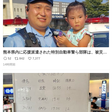
数
熊本県内に応援派遣された特別自動車警ら部隊は、被災場
所のみならず、避難所も回りながらパトロールを行ってい
52
842
7,377
返
リ
い
ます。写真は、京都府警察の特別自動車警ら部隊が、上益
14時間前
信
ポ
い
城郡御船町内で避難している方々と交流している様子で
数
ス
ね
す。 #令和８年熊本地震 #京都府警察
ト
数
数