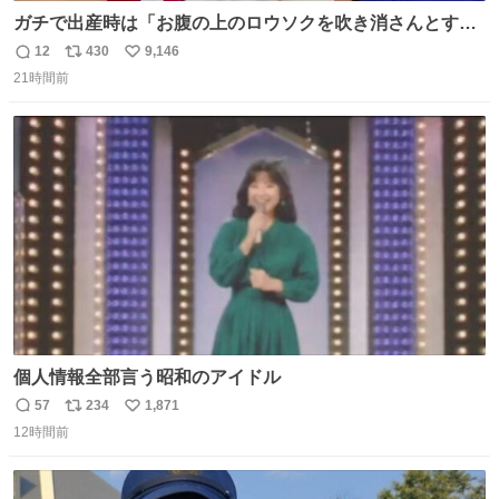
ガチで出産時は「お腹の上のロウソクを吹き消さんとする
サンシャイン池崎」だったし、お産後の股裂け状態でのト
12
430
9,146
返
リ
い
イレは「とにかく明るい安村の体勢」が1番楽
21時間前
信
ポ
い
数
ス
ね
ト
数
数
個人情報全部言う昭和のアイドル
57
234
1,871
返
リ
い
12時間前
信
ポ
い
数
ス
ね
ト
数