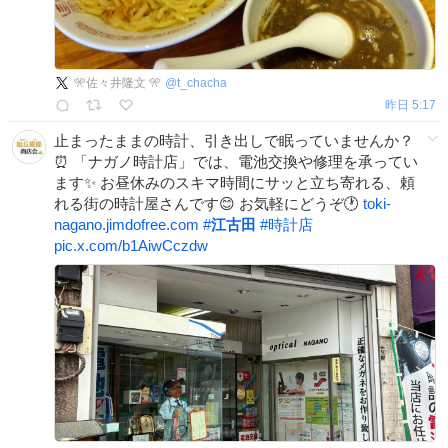
🎌佐々井隆文 🎌
@
t_chacha
昨日 5:17
止まったままの時計、引き出しで眠っていませんか？
⏰ 「ナガノ時計店」では、電池交換や修理を承ってい
ます✨ お昼休みのスキマ時間にサッと立ち寄れる、頼
れる街の時計屋さんです😊 お気軽にどうぞ🕐
toki-
nagano.jimdofree.com
#
江古田
#
時計店
pic.x.com/b1AiwCczdw