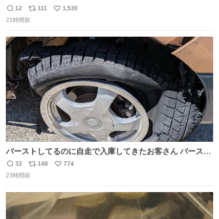
（御免駅）
12
111
1,530
返
リ
い
21時間前
信
ポ
い
数
ス
ね
ト
数
数
バーストしてるのに自走で入庫してきたお客さん バースト
したならその場で動かないで助け呼んで下さい😰 保険にロ
32
148
774
返
リ
い
ードサービス付いてて金銭負担も無いんですから これで走
23時間前
信
ポ
い
ると、壊さなくていい所まで壊しちゃいますから 実際、外
数
ス
ね
装ダメージ、ABSセンサ断線、ブレーキホースも傷入っち
ト
数
数
ゃってます…