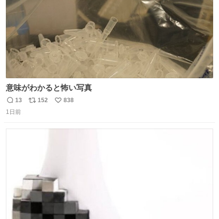
意味がわかると怖い写真
13
152
838
返
リ
い
1日前
信
ポ
い
数
ス
ね
ト
数
数