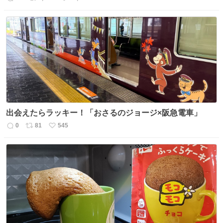
返
リ
い
信
ポ
い
数
ス
ね
ト
数
数
出会えたらラッキー！「おさるのジョージ×阪急電車」
0
81
545
返
リ
い
信
ポ
い
数
ス
ね
ト
数
数