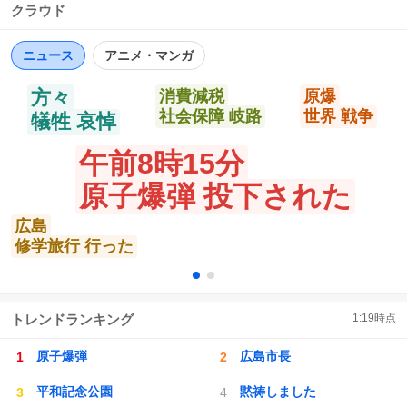
い抜かれた・・・ モーター音もすごかった （ドラレコの動
クラウド
数
ス
ね
画で確認したら） 髪型、体型からは女性みたいに見える
ト
数
数
https://t.co/8gmNnroOxd
ニュース
アニメ・マンガ
方々
消費減税
原爆
社会保障 岐路
世界 戦争
犠牲 哀悼
午前8時15分
原子爆弾 投下された
広島
修学旅行 行った
トレンドランキング
1:19
時点
原子爆弾
広島市長
平和記念公園
黙祷しました