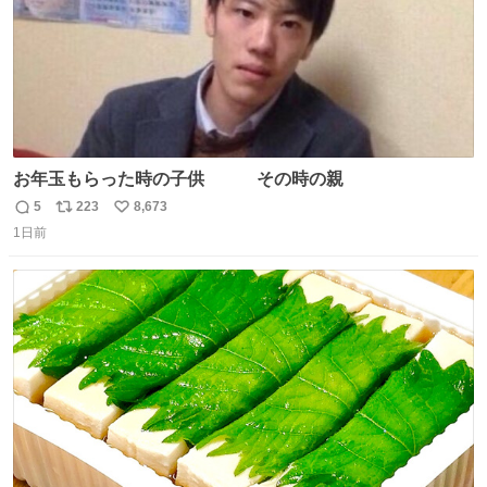
お年玉もらった時の子供 その時の親
5
223
8,673
返
リ
い
1日前
信
ポ
い
数
ス
ね
ト
数
数