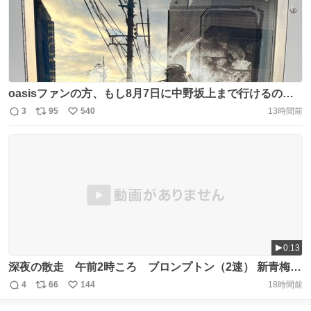
数
03-▓▓-▓▓まで https://t.co/XKoNw0gP3b
oasisファンの方、もし8月7日に中野坂上まで行けるので
あれば、ぜひこの写真展行ってください🙏素晴らしすぎる
3
95
540
13時間前
返
リ
い
oasisの写真を見れます。結構な枚数を無料でみれます！
信
ポ
い
かっこよ過ぎるリアムandノエル、oasisメンバーも見れま
数
ス
ね
す！他のバンドも目白押し！マジでカッコいい写真ばかり
ト
数
数
です！ぜひに！！ https://t.co/TEIvj1OEzb
0:13
深夜の散走 午前2時ころ ブロンプトン（2速） 新青梅街
道、鷺ノ宮あたり 無登録（ナンバープレート、保険無）、
4
66
144
18時間前
返
リ
い
速度違反、そしてなんと無灯火 の 無法モペッド に追
信
ポ
い