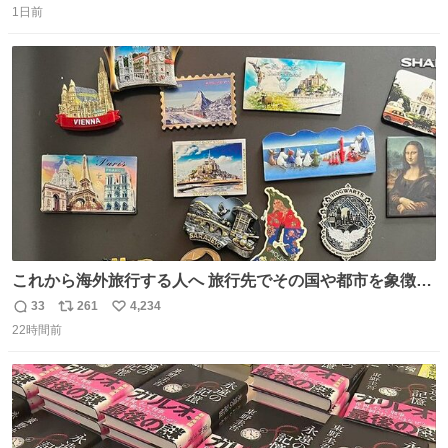
1日前
信
ポ
い
数
ス
ね
ト
数
数
これから海外旅行する人へ 旅行先でその国や都市を象徴す
る マグネットを買って欲しい。 僕は交換留学してた1年間
33
261
4,234
返
リ
い
で20カ国回ったけど、旅行先で必ずマグネットを買い、今
22時間前
信
ポ
い
は家の冷蔵庫に貼ってる。 交換留学が終わって1年経つけ
数
ス
ね
どそれぞれのマグネットを見る度に旅の思い出が鮮明によ
ト
数
数
みがえります。