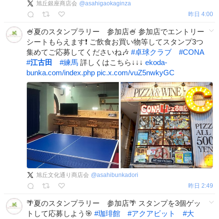
旭丘銀座商店会
@
asahigaokaginza
昨日 4:00
🍧夏のスタンプラリー 参加店🍧 参加店でエントリー
シートもらえます❗ ご飲食お買い物等してスタンプ3つ
集めてご応募してくださいね🎶
#
卓球クラブ
#
CONA
#
江古田
#
練馬
詳しくはこちら↓↓↓
ekoda-
bunka.com/index.php
pic.x.com/vuZ5nwkyGC
旭丘文化通り商店会
@
asahibunkadori
昨日 2:49
🌴夏のスタンプラリー 参加店🌴 スタンプを3個ゲッ
トして応募しよう🎯
#
珈琲館
#
アクアビット
#
大