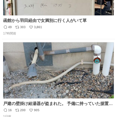
函館から羽田経由で女満別に行く人がいて草
49
303
3,861
返
リ
い
17時間前
信
ポ
い
数
ス
ね
ト
数
数
戸建の壁掛け給湯器が盗まれた。 予備に持っていた据置給
湯器があったのでガスやさんに設置してもらった。 工事費
16
200
905
返
リ
い
9万円。 痛い出費。 防犯カメラ設置した。 物騒な時代にな
1日前