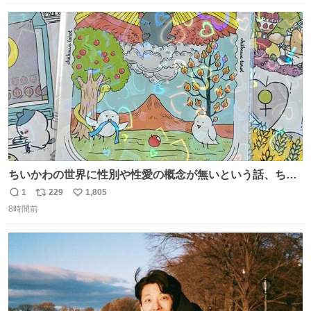
数
ス
ね
ト
数
数
ちいかわの世界に性別や性愛の概念が無いという話、ちい
かわタロットでも恋人・女帝・女教皇あたりは性別を意識
1
229
1,805
返
リ
い
させないように描かれてるんだよね。かなり徹底している
8時間前
信
ポ
い
印象。
数
ス
ね
ト
数
数