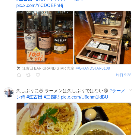
pic.x.com/YiCDOEFnHj
江古田 BAR GRAND STAR 志摩
@
GRANDSTAR0108
昨日 9:28
久しぶりに🍜 ラーメンは久しぶりではない😅
#
ラーメ
ン侍
#
江古田
#
三四郎
pic.x.com/U6chm1IdBU