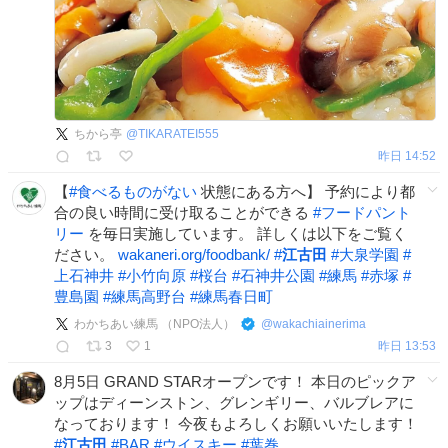
ちから亭
@
TIKARATEI555
昨日 14:52
【
#
食べるものがない
状態にある方へ】 予約により都
合の良い時間に受け取ることができる
#
フードパント
リー
を毎日実施しています。 詳しくは以下をご覧く
ださい。
wakaneri.org/foodbank/
#
江古田
#
大泉学園
#
上石神井
#
小竹向原
#
桜台
#
石神井公園
#
練馬
#
赤塚
#
豊島園
#
練馬高野台
#
練馬春日町
わかちあい練馬 （NPO法人）
@
wakachiainerima
3
1
昨日 13:53
8月5日 GRAND STARオープンです！ 本日のピックア
ップはディーンストン、グレンギリー、バルブレアに
なっております！ 今夜もよろしくお願いいたします！
#
江古田
#
BAR
#
ウイスキー
#
葉巻