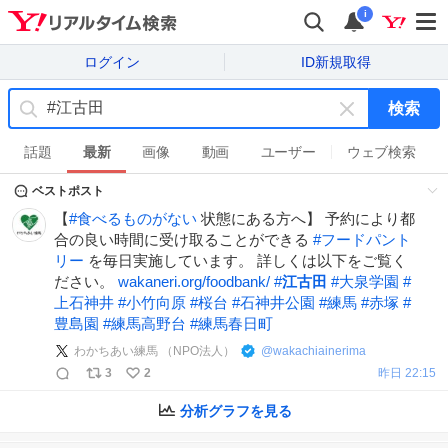
i
ログイン
ID新規取得
検索
キ
ー
話題
最新
画像
動画
ユーザー
ウェブ検索
ワ
ベストポスト
ー
ド
【
#
食べるものがない
状態にある方へ】 予約により都
を
合の良い時間に受け取ることができる
#
フードパント
消
リー
を毎日実施しています。 詳しくは以下をご覧く
す
ださい。
wakaneri.org/foodbank/
#
江古田
#
大泉学園
#
上石神井
#
小竹向原
#
桜台
#
石神井公園
#
練馬
#
赤塚
#
豊島園
#
練馬高野台
#
練馬春日町
わかちあい練馬 （NPO法人）
@
wakachiainerima
3
2
昨日 22:15
分析グラフを見る