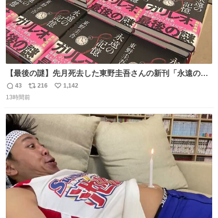
【最後の謎】先月死去した東野圭吾さんの新刊「永遠の記
憶」発売 代表作「ガリレオ」シリーズ最新作
43
216
1,142
返
リ
い
news.livedoor.com/article/detail… 68歳で亡くなった作家
13時間前
信
ポ
い
の東野圭吾さんの新刊が発売された。5日は発売されたば
数
ス
ね
かりの新刊も加わり、多くのファンが足を運んでいた。
ト
数
数