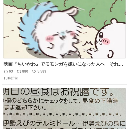
は乾燥パスタに負けます。豆腐くらいやわやわです。
ト
数
数
映画『ちいかわ』でモモンガを嫌いになった人へ それで
も愛される理由と可能性 kai-you.net/article/96186 『映画
63
880
5,589
返
リ
い
ちいかわ 人魚の島のひみつ』を3回観て、原作も追ってい
15時間前
信
ポ
い
る筆者が、モモンガの名誉回復を試みようとする記事で
数
ス
ね
す。ちいかわ初心者向けです🖊
ト
数
数