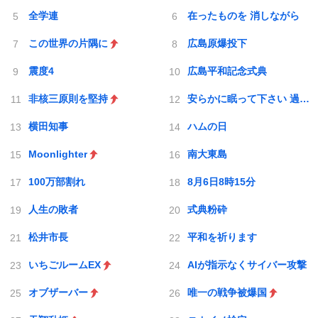
全学連
在ったものを 消しながら
この世界の片隅に
広島原爆投下
震度4
広島平和記念式典
非核三原則を堅持
安らかに眠って下さい 過ちは繰返しませぬから
横田知事
ハムの日
Moonlighter
南大東島
100万部割れ
8月6日8時15分
人生の敗者
式典粉砕
松井市長
平和を祈ります
いちごルームEX
AIが指示なくサイバー攻撃
オブザーバー
唯一の戦争被爆国