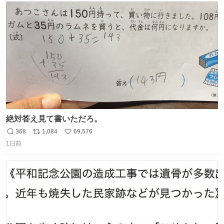
ト
数
数
絶対答え見て書いただろ。
368
1,084
69,576
返
リ
い
1日前
信
ポ
い
数
ス
ね
ト
数
数