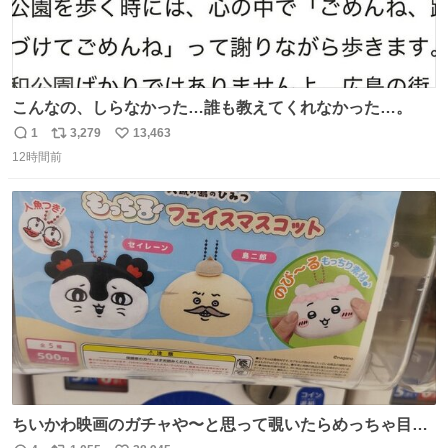
こんなの、しらなかった…誰も教えてくれなかった…。
1
3,279
13,463
返
リ
い
12時間前
信
ポ
い
数
ス
ね
ト
数
数
ちいかわ映画のガチャや〜と思って覗いたらめっちゃ目合