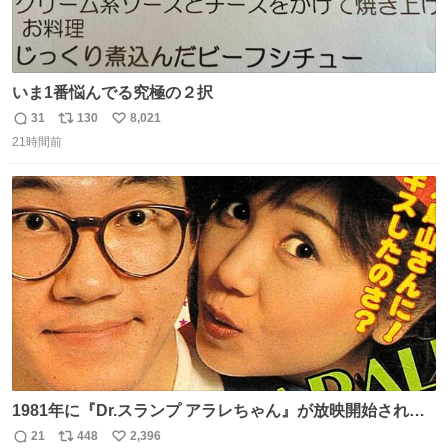
いま1番悩んでる究極の２択
31
130
8,021
返
リ
い
21時間前
信
ポ
い
数
ス
ね
ト
数
数
1981年に『Dr.スランプ アラレちゃん』が放映開始された
直後の鳥山明さんと、小山茉美さんです。
21
448
2,396
返
リ
い