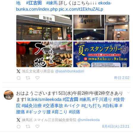
地
#
江古田
#
練馬
詳しくはこちら↓↓↓
ekoda-
bunka.com/index.php
pic.x.com/t1EkhuZALp
旭丘文化通り商店会
@
asahibunkadori
昨日 2:02
おはようございます! 5日(水)午前2枠!午後2枠空きあり
ます!
lit.link/smileekoda
#
江古田
#
練馬
#
千川通り
#
接骨
院
#
鍼灸治療
#
交通事故
#
バイク
#
むち打ち
#
自転車
#
腰痛
#
ギックリ腰
#
肩こり
#
頭痛
練馬区 スマイル江古田鍼灸接骨院
@
smileekoda
8月4日(火) 23:21