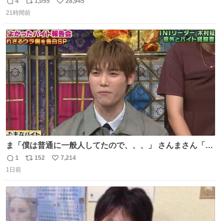
って気まずい
4
1,055
28,945
返
リ
い
21時間前
信
ポ
い
数
ス
ね
ト
数
数
ま「僕は普通に一般人してたので、、、」 さんまさん「チ
ンパンジー⁉️」 しぬwwwwwwwwwwwwwwwwwwwww
1
152
7,214
返
リ
い
1日前
信
ポ
い
数
ス
ね
ト
数
数