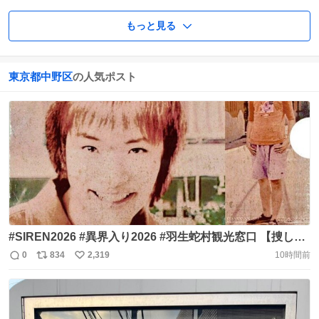
もっと見る
東京都中野区
の人気ポスト
#SIREN2026 #異界入り2026 #羽生蛇村観光窓口 【捜して
います】 昭和78年8月2日、マウンテンバイクで自宅を出た
0
834
2,319
10時間前
返
リ
い
後、行方不明です ◇氏名:須田恭也 ◇昭和62年7月26日生
信
ポ
い
◇170cm 60kg ◇失踪当時の服装:モスグリーン色の半袖シ
数
ス
ね
ャツ 白いＴシャツ 心当たりがある方は、 中野坂上警察署
ト
数