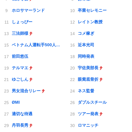
ホロサマーランド
卒業セレモニー
しょっぴー
レイトン教授
三法師様
コメ稼ぎ
ベトナム人運転手500人採用
近本光司
前田悠伍
同時発表
テルマエ
宇佐美部長
ゆごしん
眼窩底骨折
男女混合リレー
ネス監督
ØMI
ダブルスチール
適切な待遇
ツアー発表
丹羽長秀
ロマニッチ