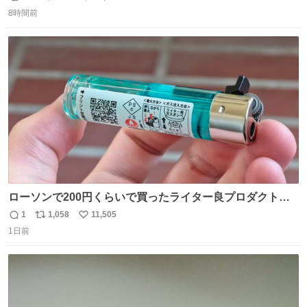
返
リ
い
8時間前
信
ポ
い
数
ス
ね
ト
数
数
ローソンで200円くらいで買ったライター良プロダクトだ
これ 質感めっちゃ良い ガス充填とフリント交換もできてマ
1
1,058
11,505
返
リ
い
ジでこういうのでいいんだよ案件
1日前
信
ポ
い
数
ス
ね
ト
数
数