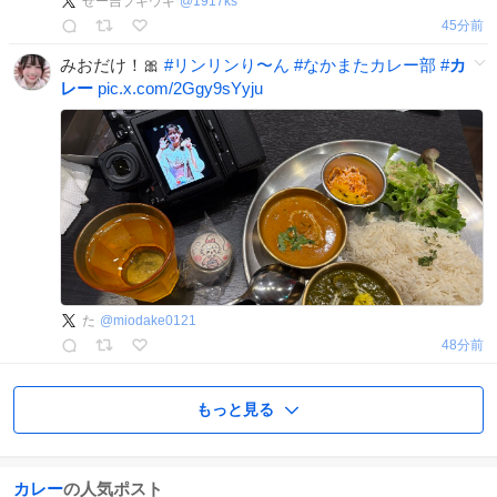
せー吉ブギウギ
@
1917ks
45分前
みおだけ！🎀
#
リンリンり〜ん
#
なかまたカレー部
#
カ
レー
pic.x.com/2Ggy9sYyju
た
@
miodake0121
48分前
もっと見る
カレー
の人気ポスト