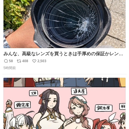
みんな、高級なレンズを買うときは手厚めの保証かレンズ
保護フィルターをちゃんと付けておくんだぞ、お兄さんと
58
408
2,503
返
リ
い
の約束だぞ…😭 涙で画面が見えない…
5時間前
信
ポ
い
数
ス
ね
ト
数
数