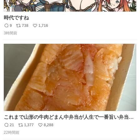
時代ですね
9
738
1,716
返
リ
い
3時間前
信
ポ
い
数
ス
ね
ト
数
数
これまで山形の牛肉どまん中弁当が人生で一番旨い弁当だ
ったのだが、それを遥かに超える弁当発見。 個人的に駅弁
21
1,377
8,288
返
リ
い
＆空弁ランキングぶっち切りで首位を独走しているお弁当
22時間前
信
ポ
い
です🥹 福岡空港＆博多駅で購入可🍱 博多駅界隈にステイさ