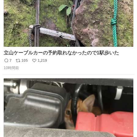
立山ケーブルカーの予約取れなかったので1駅歩いた
7
105
1,219
返
リ
い
10時間前
信
ポ
い
数
ス
ね
ト
数
数