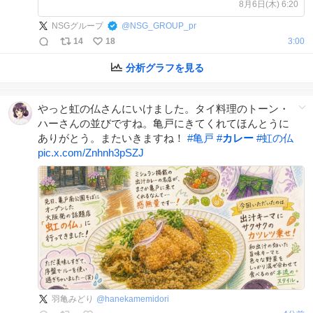
だー！🔥🍛 ▼応募方法 1️⃣
8月6日(木) 6:20
@NSG_GROUP_pr をフォロー 2️⃣ こ
NSGグループ
@
NSG_GROUP_pr
の投稿をリポスト ⏰ 応募期間 〜
14
18
3:00
8/17（月）11:00まで
分析グラフを見る
やっと虹の仏さんにいけました。タイ料理のトーン・
ハーさんの並びですね。亀戸にきてくれてほんとうに
ありがとう。またいきますね！
#
亀戸
#
カレー
#
虹の仏
pic.x.com/Znhnh3pSZJ
羽亀みどり
@
hanekamemidori