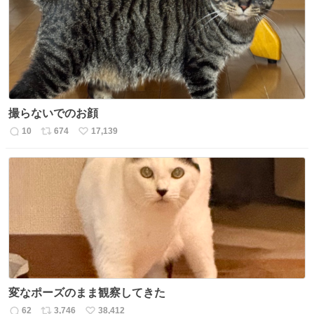
ト
数
数
撮らないでのお顔
10
674
17,139
返
リ
い
信
ポ
い
数
ス
ね
ト
数
数
変なポーズのまま観察してきた
62
3,746
38,412