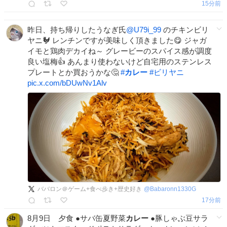
15分前
昨日、持ち帰りしたうなぎ氏
@U79i_99
のチキンビリ
ヤニ🐓 レンチンですが美味しく頂きました😋 ジャガ
イモと鶏肉デカイね～ グレービーのスパイス感が調度
良い塩梅👍 あんまり使わないけど自宅用のステンレス
プレートとか買おうかな🤔
#
カレー
#
ビリヤニ
pic.x.com/bDUwNv1Alv
ババロン＠ゲーム+食べ歩き+歴史好き
@
Babaronn1330G
17分前
8月9日 夕食 ●サバ缶夏野菜
カレー
●豚しゃぶ豆サラ