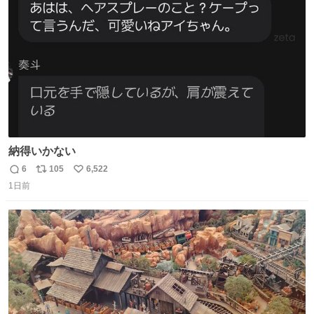
数
納得いかない
6
105
6,522
返
リ
い
1日前
信
ポ
い
数
ス
ね
ト
数
数