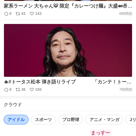
家系ラーメン 大ちゃん🐯 限定『カレーつけ麺』大盛🍛🍜
鶏肉飯🐔🍚 暑い🌞🥵 こんな日はつけ麺🍜🍥 大ちゃんのカ
0
43
143
6時間前
返
リ
い
レー🍛つけ麺はスパイシーで美味いんです🤩 後半は粉🧀で
信
ポ
い
味変からの最後は鶏肉飯🐔🍚をドボン❗ いや〜大満足💯💮
数
ス
ね
大ちゃんの皆様ご馳走様でした🙇‍♂️
ト
数
数
https://t.co/fzAKv6WPBT
🔥#トータス松本 弾き語りライブ 「カンテ！トータ
ス！」開催🔥 ＼＼ \ \ / / ／／
0
36
150
7時間前
返
リ
い
#fmcocolo765 リスナー90名様をご招待 ／／ /
信
ポ
い
/ \ \ ＼＼ 1972年にオープンし、大阪にチャイやスパ
クラウド
数
ス
ね
イスカレー文化を根付かせたパイオニアとして知られる
ト
数
数
「#カンテグランデ https://t.co/DB3tfPVfB0
アイドル
スポーツ
プロ野球
アニメ・マンガ
J
まっすー