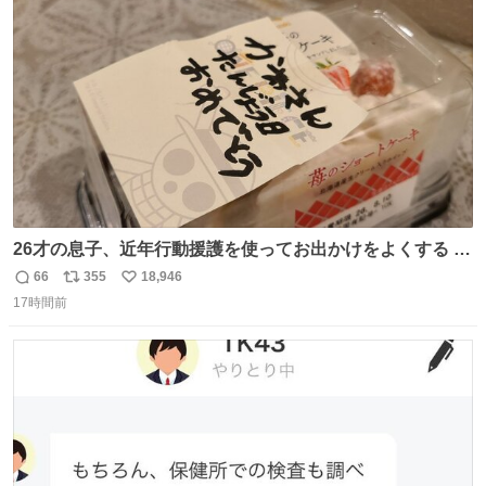
ト
数
数
26才の息子、近年行動援護を使ってお出かけをよくする 親
との外出はもう嫌らしい。 中身は小学生位なのに小癪な😅
66
355
18,946
返
リ
い
昨日は夜のショッピングモールに行った 先に寝といてよ❗
17時間前
信
ポ
い
と何度も何度も言い残して。 起きたら冷蔵庫に… ああ、こ
数
ス
ね
れ買いに行ってくれたんだ…😭
ト
数
数