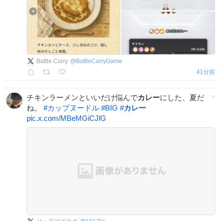
Battle Curry
@
BattleCurryGame
41分前
チキンラーメンといいだけ悩んで
カレー
にした、夏だ
ね。
#
カップヌードル
#
BIG
#
カレー
pic.x.com/MBeMGiCJlG