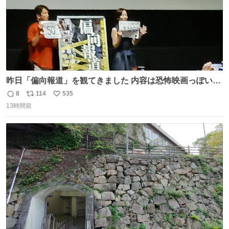
昨日「偏向報道」を観てきました 内容は恐怖映画っぽいの
かと思ってましたが きちんとエンタメ映画でした。 伏線回
8
114
535
返
リ
い
収もあり、小さい笑いもあり、爽快感もある満足 びっくり
13時間前
信
ポ
い
したのが客層高年齢層だった、この映画ってテレビとか新
数
ス
ね
聞で取り上げてないのにこれだけネットを駆使してる方多
ト
数
数
い 変わるぞ日本