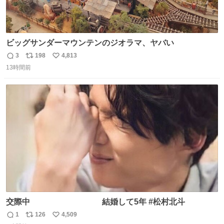
ビッグサンダーマウンテンのジオラマ、ヤバい
3
198
4,813
返
リ
い
13時間前
信
ポ
い
数
ス
ね
ト
数
数
交際中 結婚して5年 #松村北斗
1
126
4,509
返
リ
い