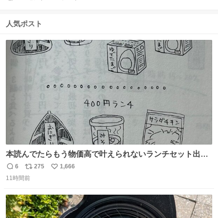
返
リ
い
信
ポ
い
数
ス
ね
人気ポスト
ト
数
数
本読んでたらもう物価高で叶えられないランチセット出て
きた
6
275
1,666
返
リ
い
11時間前
信
ポ
い
数
ス
ね
ト
数
数