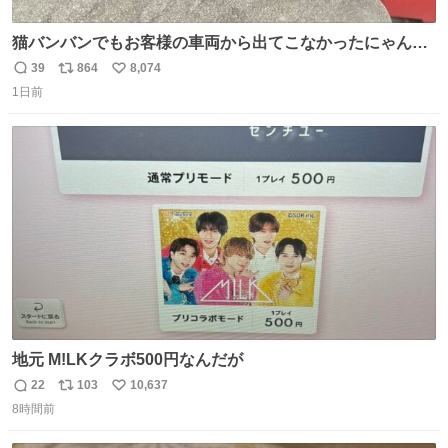
猫バンバンでもお客様の車両から出てこなかったにゃんこ
🐈 救出しようとした工場長が腕を引っ掻かれ、ぱんぱんに
39
864
8,074
返
リ
い
膨れ上がり、傷だらけ血だらけになりながらも何とか救出
1日前
信
ポ
い
したこの子はその後、工場長の家の子になりました😌💕
数
ス
ね
ト
数
数
地元 M!LKクラボ500円なんだが
22
103
10,637
返
リ
い
8時間前
信
ポ
い
数
ス
ね