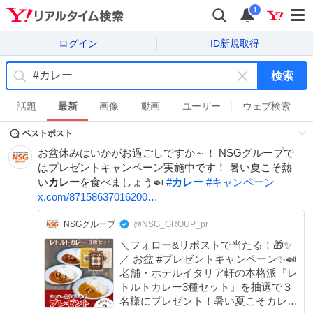
i
ログイン
ID新規取得
検索
キ
ー
話題
最新
画像
動画
ユーザー
ウェブ検索
ワ
ベストポスト
ー
ド
お盆休みはいかがお過ごしですか～！ NSGグループで
を
はプレゼントキャンペーン実施中です！ 暑い夏こそ熱
消
い
カレー
を食べましょう🍛
#
カレー
#
キャンペーン
す
x.com/87158637016200…
NSGグループ
@NSG_GROUP_pr
＼フォロー&リポストで当たる！🎁✨
／ お盆 #プレゼントキャンペーン✨🍛
老舗・ホテルイタリア軒の本格派『レ
トルトカレー3種セット』を抽選で３
名様にプレゼント！暑い夏こそカレー