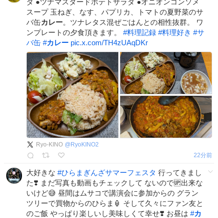
ダ ●ツナマスタードポテトサラダ ●オニオンコンソメ
スープ 玉ねぎ、なす、パプリカ、トマトの夏野菜のサ
バ缶
カレー
。ツナレタス混ぜごはんとの相性抜群。 ワ
ンプレートの夕食頂きます。
#
料理記録
#
料理好き
#
サ
バ缶
#
カレー
pic.x.com/TH4zUAqDKr
Ryo-KINO
@
RyoKINO2
22分前
大好きな
#
ひらまぎんざサマーフェスタ
行ってきまし
た❣️ まだ写真も動画もチェックして ないので🆙出来な
いけど😅 昼間はムサコで講演会に参加からの グラン
ツリーで買物からのひらま🏮 そして久々にファン友と
のご飯 やっぱり楽しいし美味しくて幸せ❣️ お昼は
#
カ