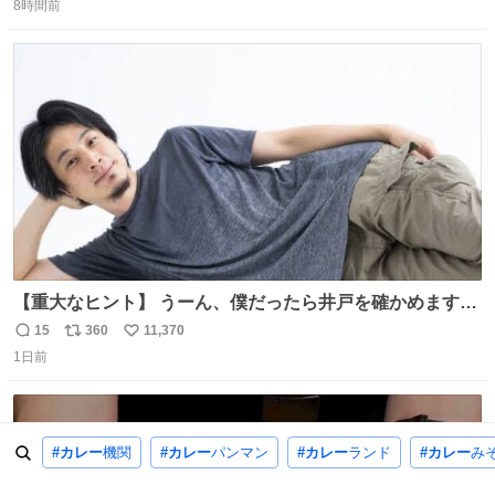
8時間前
信
ポ
い
数
ス
ね
ト
数
数
【重大なヒント】 うーん、僕だったら井戸を確かめますけ
どね
15
360
11,370
返
リ
い
1日前
信
ポ
い
数
ス
ね
ト
数
数
#カレー
機関
#カレー
パンマン
#カレー
ランド
#カレー
み