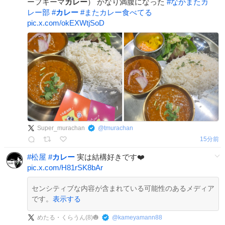
ーフキーマ
カレー
） かなり満腹になった
#
なかまたカ
レー部
#
カレー
#
またカレー食べてる
pic.x.com/okEXWtjSoD
Super_murachan
@
tmurachan
15分前
#
松屋
#
カレー
実は結構好きです❤️
pic.x.com/H81rSK8bAr
センシティブな内容が含まれている可能性のあるメディア
です。
表示する
めたる・くらうん(8)🎃
@
kameyamann88