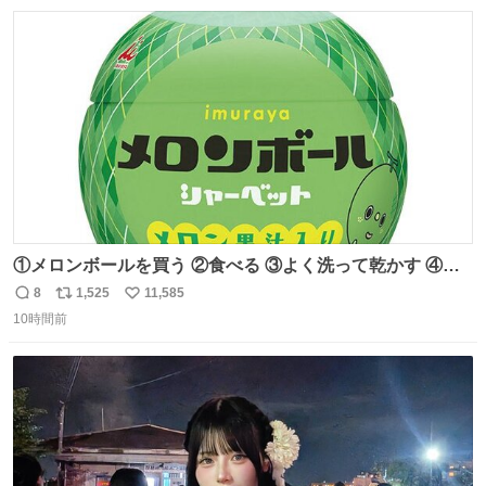
数
ス
ね
れてるクルーの方は駅での購入が断然オススメです👍 #え
ト
数
数
んがわ明太寿司
①メロンボールを買う ②食べる ③よく洗って乾かす ④か
わいい
8
1,525
11,585
返
リ
い
10時間前
信
ポ
い
数
ス
ね
ト
数
数