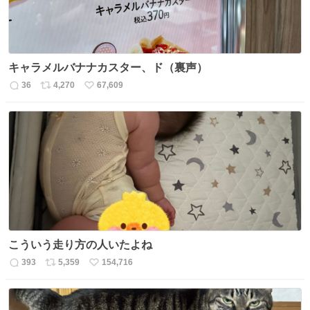
キャラメルバナナカスター、ド（裏声）
36
4,270
67,609
返
リ
い
信
ポ
い
数
ス
ね
ト
数
数
こういう走り方の人いたよね
393
5,359
154,716
返
リ
い
信
ポ
い
数
ス
ね