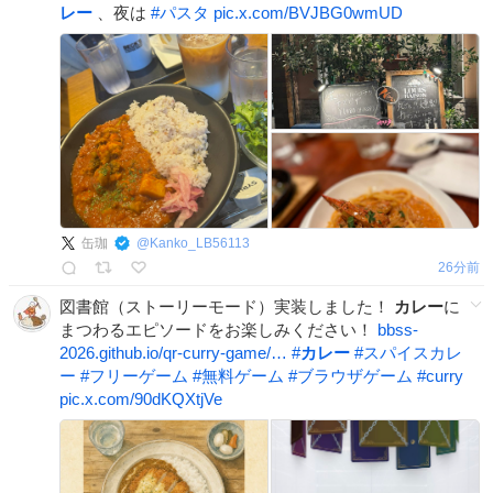
レー
、夜は
#
パスタ
pic.x.com/BVJBG0wmUD
缶珈
@
Kanko_LB56113
26分前
図書館（ストーリーモード）実装しました！
カレー
に
まつわるエピソードをお楽しみください！
bbss-
2026.github.io/qr-curry-game/…
#
カレー
#
スパイスカレ
ー
#
フリーゲーム
#
無料ゲーム
#
ブラウザゲーム
#
curry
pic.x.com/90dKQXtjVe