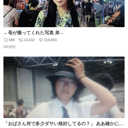
←母が撮ってくれた写真 弟→
686
12,432
318,893
返
リ
い
9時間前
信
ポ
い
数
ス
ね
ト
数
数
「おばさん何で多少ダサい格好してるの？」 ああ確かに多