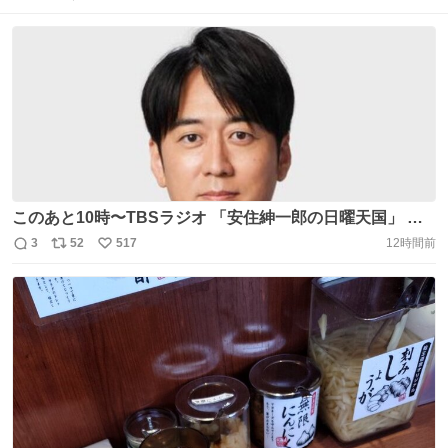
このあと10時〜TBSラジオ 「安住紳一郎の日曜天国」 ◆
メッセージテーマ 夏休みの思い出 ◆ゲスト “スパイ
3
52
517
12時間前
返
リ
い
スの魔術師MJ” カレー研究家🍛水野仁輔さん
信
ポ
い
@AIRSPICE_mizuno #nichiten #TBSラジオ
数
ス
ね
https://t.co/rqJWZZNVfL
ト
数
数