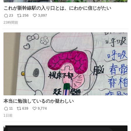
これが新幹線駅の入り口とは、にわかに信じがたい
23
256
3,097
返
リ
い
23時間前
信
ポ
い
数
ス
ね
ト
数
数
本当に勉強しているのか疑わしい
11
639
9,774
返
リ
い
1日前
信
ポ
い
数
ス
ね
ト
数