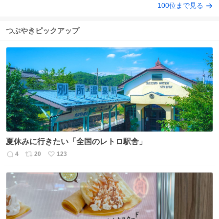
100位まで見る
つぶやきピックアップ
夏休みに行きたい「全国のレトロ駅舎」
4
20
123
返
リ
い
信
ポ
い
数
ス
ね
ト
数
数