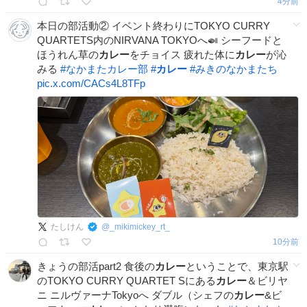
4分前
本日の部活動② イベント終わりにTOKYO CURRY
QUARTETS内のNIRVANA TOKYOへ🍛 シーフードと
ほうれん草の
カレー
をチョイス 疲れた体に
カレー
が沁
みる
#
なかまたカレー部
#
カレー
#
みきのなかまたち
pic.x.com/CACs4L8TFp
たしけん
@
_mikimickey_rt_
11分前
きょうの部活part2 食後の
カレー
ということで、東京駅
のTOKYO CURRY QUARTET Sにある
カレー
＆ビリヤ
ニ ニルヴァーナTokyoへ ダブル（シェフの
カレー
&ビ