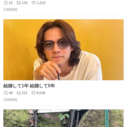
少ダサいな。君達が大人になる時にはこんな格好しなくて
12
102
1,212
返
リ
い
済むと良いな
23時間前
信
ポ
い
数
ス
ね
ト
数
数
結婚して1年 結婚して5年
48
211
8,538
返
リ
い
20時間前
信
ポ
い
数
ス
ね
ト
数
数