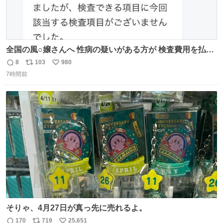
全国の風○嬢さんへ 性病の疑いがある方が 検査費用を払い
たくないからと 検査に行かず、遊び続けているので 気をつ
8
103
980
返
リ
い
けてください🙇‍♀️ オキニトークの名前を ここに置いておき
7時間前
信
ポ
い
ますね。
数
ス
ね
ト
数
数
そりゃ、4月27日が真っ先に売れるよ。
170
719
25,651