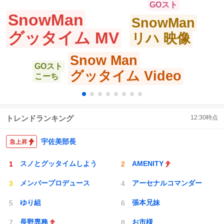
GOスト
SnowMan
SnowMan
グッタイム MV
リハ 映像
Snow Man
GOスト
グッタイム Video
こーち
トレンドランキング
12:30
時点
宇佐美部長
スノとグッタイムしよう
AMENITY
メンバープロデュース
アーセナルコマンダー
ゆり組
張本兄妹
長野専務
お市様