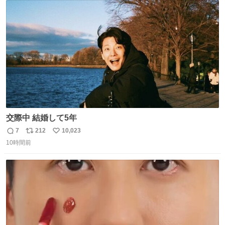
ト
数
数
交際中 結婚して5年
7
212
10,023
返
リ
い
10時間前
信
ポ
い
数
ス
ね
ト
数
数