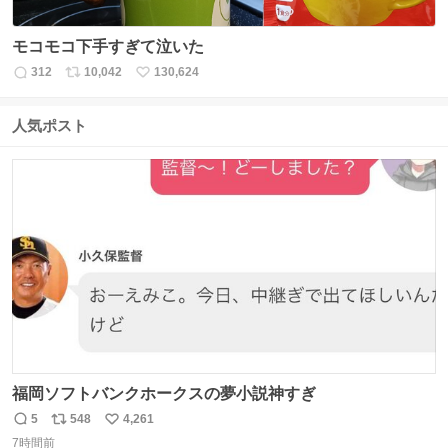
モコモコ下手すぎて泣いた
312
10,042
130,624
返
リ
い
信
ポ
い
数
ス
ね
人気ポスト
ト
数
数
福岡ソフトバンクホークスの夢小説神すぎ
5
548
4,261
返
リ
い
7時間前