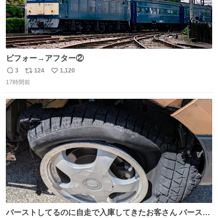
ビフォー→アフター②
3
124
1,120
返
リ
い
17時間前
信
ポ
い
数
ス
ね
ト
数
数
バーストしてるのに自走で入庫してきたお客さん バースト