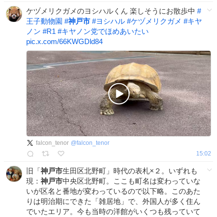
ケヅメリクガメのヨシハルくん 楽しそうにお散歩中
#
王子動物園
#
神戸市
#
ヨシハル
#
ケヅメリクガメ
#
キヤ
ノン
#
R1
#
キヤノン党でほめあいたい
pic.x.com/66KWGDld84
falcon_tenor
@
falcon_tenor
15:02
旧「
神戸市
生田区北野町」時代の表札×２。いずれも
現：
神戸市
中央区北野町。ここも町名は変わっていな
いが区名と番地が変わっているので以下略。このあた
りは明治期にできた「雑居地」で、外国人が多く住ん
でいたエリア。今も当時の洋館がいくつも残っていて