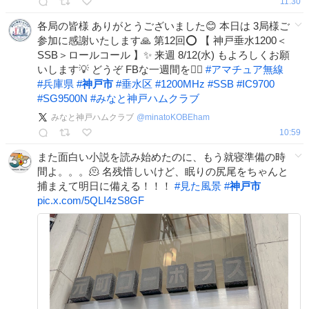
11:30
各局の皆様 ありがとうございました😊 本日は 3局様ご
参加に感謝いたします🙏 第12回⭕️ 【 神戸垂水1200＜
SSB＞ロールコール 】✨ 来週 8/12(水) もよろしくお願
いします💡 どうぞ FBな一週間を🙋‍♂️
#
アマチュア無線
#
兵庫県
#
神戸市
#
垂水区
#
1200MHz
#
SSB
#
IC9700
#
SG9500N
#
みなと神戸ハムクラブ
みなと神戸ハムクラブ
@
minatoKOBEham
10:59
また面白い小説を読み始めたのに、もう就寝準備の時
間よ。。。🫠 名残惜しいけど、眠りの尻尾をちゃんと
捕まえて明日に備える！！！
#
見た風景
#
神戸市
pic.x.com/5QLI4zS8GF