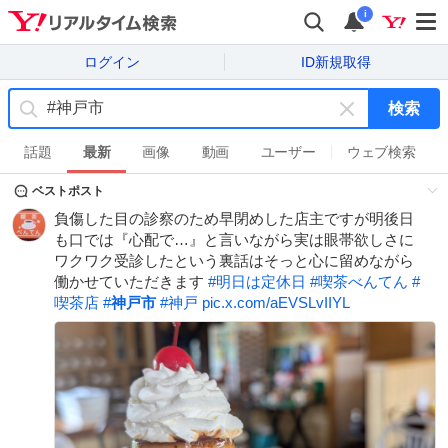
i
ログイン
ID新規取得
検索
キ
ー
話題
最新
画像
動画
ユーザー
ウェブ検索
ワ
ベストポスト
ー
ド
負傷した目の診察のため早閉めした店主ですが明後日
を
も口では『心配で…』と言いながら実は眼帯欲しさに
消
ワクワク受診したという裏話はそっと心に留めながら
す
働かせていただきます
#
明日は定休日
#
喫茶べんてん
#
喫茶店
#
神戸市
#
神戸
pic.x.com/aEVSLvIIYL