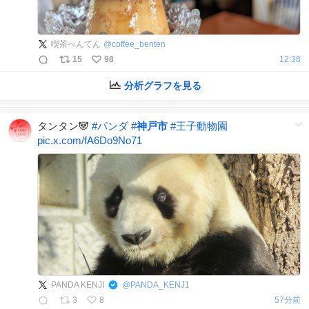
喫茶べんてん
@
coffee_benten
15
98
12:38
分析グラフを見る
タンタン🐼
#
パンダ
#
神戸市
#
王子動物園
pic.x.com/fA6Do9No71
PANDA KENJI
@
PANDA_KENJ1
3
8
57分前