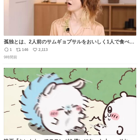
孤独とは、2人前のサムギョプサルをおいしく1人で食べる
ことである←好きすぎる
1
146
2,113
返
リ
い
9時間前
信
ポ
い
数
ス
ね
ト
数
数