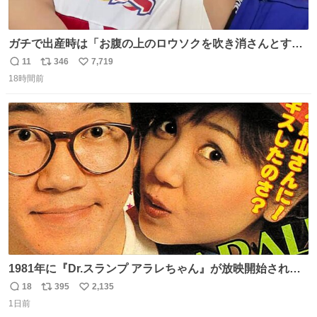
ガチで出産時は「お腹の上のロウソクを吹き消さんとする
サンシャイン池崎」だったし、お産後の股裂け状態でのト
11
346
7,719
返
リ
い
イレは「とにかく明るい安村の体勢」が1番楽
18時間前
信
ポ
い
数
ス
ね
ト
数
数
1981年に『Dr.スランプ アラレちゃん』が放映開始された
直後の鳥山明さんと、小山茉美さんです。
18
395
2,135
返
リ
い
1日前
信
ポ
い