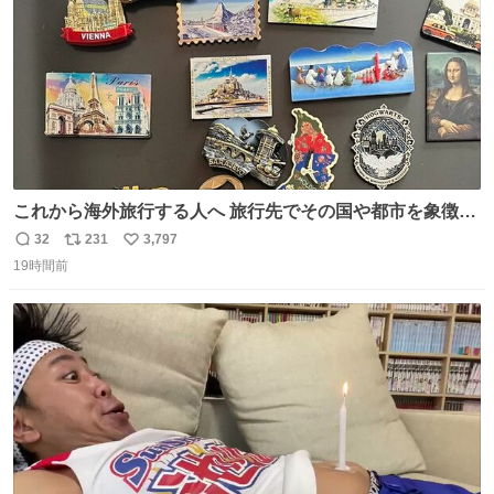
これから海外旅行する人へ 旅行先でその国や都市を象徴す
る マグネットを買って欲しい。 僕は交換留学してた1年間
32
231
3,797
返
リ
い
で20カ国回ったけど、旅行先で必ずマグネットを買い、今
19時間前
信
ポ
い
は家の冷蔵庫に貼ってる。 交換留学が終わって1年経つけ
数
ス
ね
どそれぞれのマグネットを見る度に旅の思い出が鮮明によ
ト
数
数
みがえります。