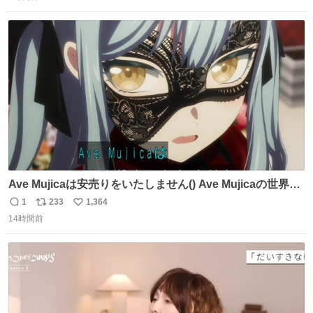
信
ポ
い
数
ス
ね
ト
数
数
Ave Mujicaは安売りをいたしません() Ave Mujicaの世界観
が壊れてしまいますわ()
1
233
1,364
返
リ
い
14時間前
信
ポ
い
数
ス
ね
ト
数
数