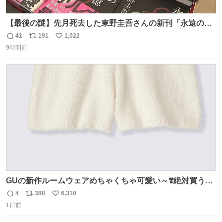
【最後の謎】先月死去した東野圭吾さんの新刊「永遠の記
憶」発売 代表作「ガリレオ」シリーズ最新作
41
191
1,022
返
リ
い
news.livedoor.com/article/detail… 68歳で亡くなった作家
9時間前
信
ポ
い
の東野圭吾さんの新刊が発売された。5日は発売されたば
数
ス
ね
かりの新刊も加わり、多くのファンが足を運んでいた。
ト
数
数
GUの新作ルームウェアめちゃくちゃ可愛い～❣️絶対買うぞ
🪿🤍 9月下旬発売🪄
4
388
6,310
返
リ
い
1日前
信
ポ
い
数
ス
ね