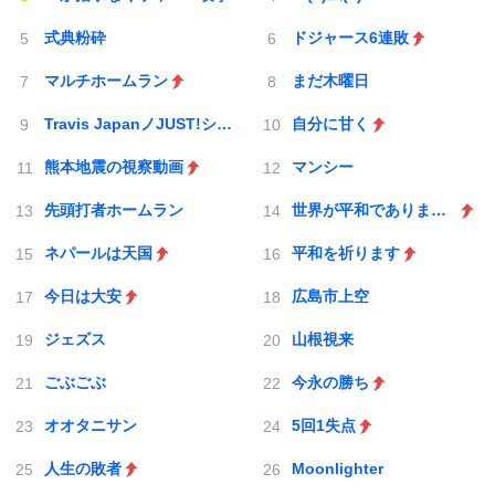
式典粉砕
ドジャース6連敗
マルチホームラン
まだ木曜日
Travis JapanノJUST!シン日本遺産
自分に甘く
熊本地震の視察動画
マンシー
先頭打者ホームラン
世界が平和でありますように
ネパールは天国
平和を祈ります
今日は大安
広島市上空
ジェズス
山根視来
ごぶごぶ
今永の勝ち
オオタニサン
5回1失点
人生の敗者
Moonlighter