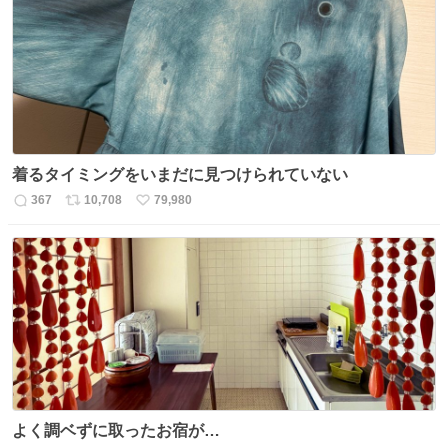
ト
数
数
着るタイミングをいまだに見つけられていない
367
10,708
79,980
返
リ
い
信
ポ
い
数
ス
ね
ト
数
数
よく調ベずに取ったお宿が…