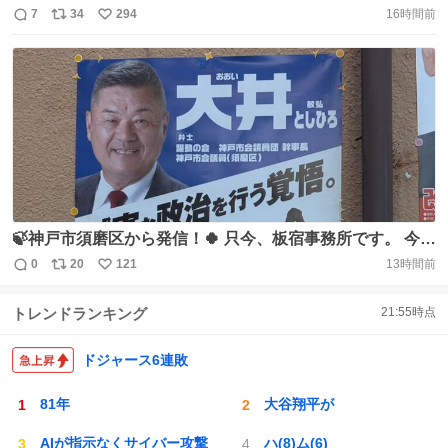
フター万博イベントに参加して三ノ宮で出店がありますよ
7
34
294
16時間前
返
リ
い
🇺🇦 そして今からは北陸地方へ。
信
ポ
い
https://t.co/2U1PlhC6M9 https://t.co/YMuACL36pd
数
ス
ね
ト
数
数
🍃神戸市須磨区から発信！🍀 只今、板宿事務所です。 今日
も午後から、ポスター掲示のお願いで須磨区内を駆け巡っ
0
20
121
13時間前
返
リ
い
ていました。 連日の猛暑が続き、外に出るのもためらって
信
ポ
い
しまうような暑さですね。 そんな中、本日もポスター掲示
トレンドランキング
21:55
時点
数
ス
ね
にご協力いただいた皆様、本当にありがとうございまし
ト
数
数
た。 https://t.co/83fQSFdTVL
ドジャース6連敗
81年
大谷翔平が
AIが指示なくサイバー攻撃
ハ(8)ム(6)