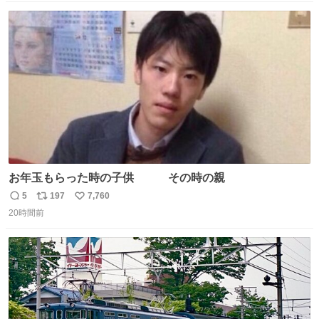
数
ス
ね
ト
数
数
お年玉もらった時の子供 その時の親
5
197
7,760
返
リ
い
20時間前
信
ポ
い
数
ス
ね
ト
数
数