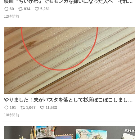
映画『ちいかわ』でモモンガを嫌いになった人へ それで
も愛される理由と可能性 kai-you.net/article/96186 『映画
60
834
5,261
返
リ
い
ちいかわ 人魚の島のひみつ』を3回観て、原作も追ってい
12時間前
信
ポ
い
る筆者が、モモンガの名誉回復を試みようとする記事で
数
ス
ね
す。ちいかわ初心者向けです🖊
ト
数
数
やりました！夫がパスタを落として杉床ぼこぼこしまし
た！よかったーーー！ファーストぼこぼこ自分じゃなく
191
1,067
11,533
返
リ
い
て！これで第二波いつでもいけます！！！✌️いやーほっと
10時間前
信
ポ
い
した！ 杉床を採用しようとしている方々へ忠告です。杉床
数
ス
ね
は乾燥パスタに負けます。豆腐くらいやわやわです。
ト
数
数