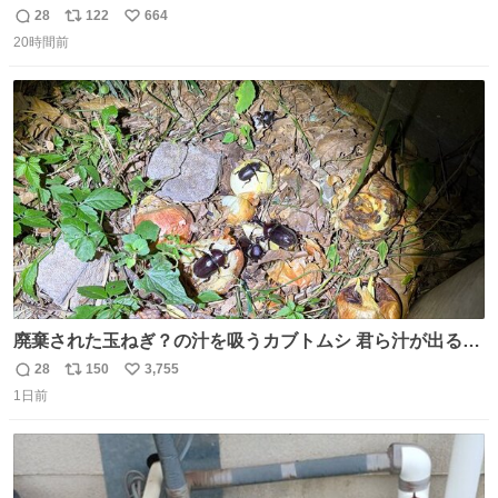
したならその場で動かないで助け呼んで下さい😰 保険にロ
28
122
664
返
リ
い
ードサービス付いてて金銭負担も無いんですから これで走
20時間前
信
ポ
い
ると、壊さなくていい所まで壊しちゃいますから 実際、外
数
ス
ね
装ダメージ、ABSセンサ断線、ブレーキホースも傷入っち
ト
数
数
ゃってます…
廃棄された玉ねぎ？の汁を吸うカブトムシ 君ら汁が出る植
物ならなんでもいいのかよ… まあ害虫だよねこりゃ 他には
28
150
3,755
返
リ
い
カナブンや黒ゴキが来ていた
1日前
信
ポ
い
数
ス
ね
ト
数
数