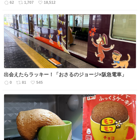
62
1,707
18,512
返
リ
い
信
ポ
い
数
ス
ね
ト
数
数
出会えたらラッキー！「おさるのジョージ×阪急電車」
0
81
545
返
リ
い
信
ポ
い
数
ス
ね
ト
数
数