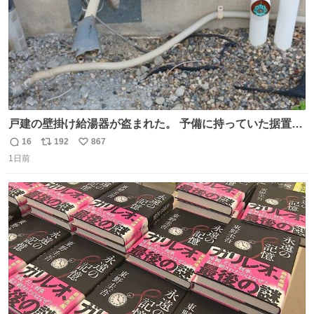
戸建の壁掛け給湯器が盗まれた。 予備に持っていた据置給
湯器があったのでガスやさんに設置してもらった。 工事費
16
192
867
返
リ
い
9万円。 痛い出費。 防犯カメラ設置した。 物騒な時代にな
1日前
信
ポ
い
ったな。 昔は給湯器盗むとか聞いたことなかったな。
数
ス
ね
ト
数
数