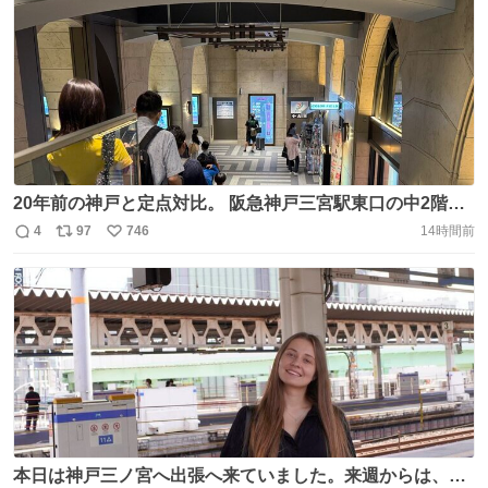
20年前の神戸と定点対比。 阪急神戸三宮駅東口の中2階よ
り。 このコンコースを追い求めてるのは、31年前に好きだ
4
97
746
14時間前
返
リ
い
った場所とお別れも言えずさよならすることになったこと
信
ポ
い
がずっと引っ掛かり続けてるから。
数
ス
ね
https://t.co/94S2sfq63V
ト
数
数
本日は神戸三ノ宮へ出張へ来ていました。来週からは、ア