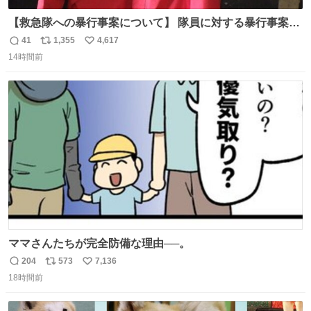
【救急隊への暴行事案について】 隊員に対する暴行事案
が、令和7年度の6件に対し、令和8年度は現在既に4件発生
41
1,355
4,617
返
リ
い
しています。 特に、この4日間で救急隊員に対する暴行事
14時間前
信
ポ
い
案が立て続けに2件発生しています。 このような行為に対
数
ス
ね
して隊員の安全を守るために、法的措置も辞さず毅然と対
ト
数
数
応していきます。
ママさんたちが完全防備な理由──。
204
573
7,136
返
リ
い
18時間前
信
ポ
い
数
ス
ね