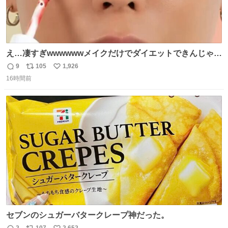
え…凄すぎwwwwwwメイクだけでダイエットできんじゃん
😭
9
105
1,926
返
リ
い
16時間前
信
ポ
い
数
ス
ね
ト
数
数
セブンのシュガーバタークレープ神だった。