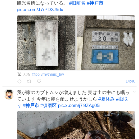
観光名所になっている。
#
旧町名
#
神戸市
pic.x.com/J7rPD2J9dx
ぶる
@
polyrhythmic_bw
14:46
我が家のカブトムシが増えました 実は土の中にも眠っ
ています 今年は卵を産ませようかしら
#
夏休み
#
虫取
り
#
神戸市
#
須磨区
pic.x.com/j7l9ZAg05i