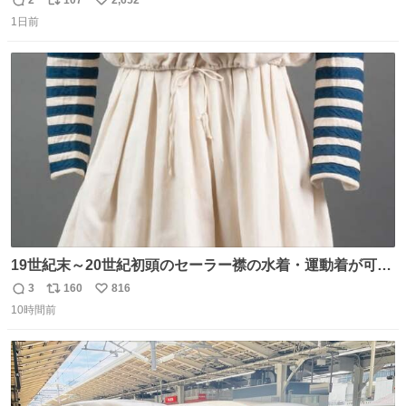
2
107
2,652
返
リ
い
1日前
信
ポ
い
数
ス
ね
ト
数
数
19世紀末～20世紀初頭のセーラー襟の水着・運動着が可可
愛くて100年以上前とは思えないデザイン。当時女性や子
3
160
816
返
リ
い
どものファッションにマリンルックが取り入れられるよう
10時間前
信
ポ
い
になり、その後、通学服や運動着、水着にも広がっていっ
数
ス
ね
たそう。紫外線が気になる現代なら、ラッシュガード感覚
ト
数
数
で着られそうですね。