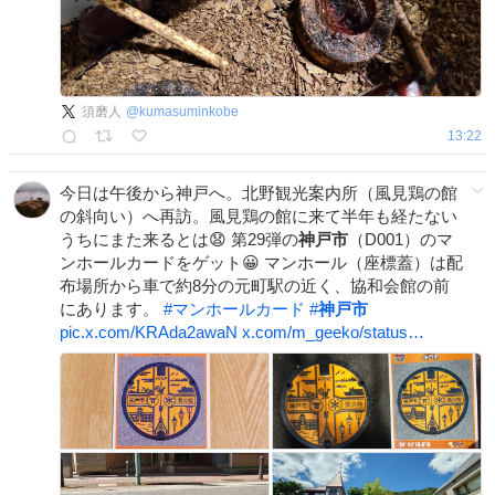
須磨人
@
kumasuminkobe
13:22
今日は午後から神戸へ。北野観光案内所（風見鶏の館
の斜向い）へ再訪。風見鶏の館に来て半年も経たない
うちにまた来るとは😧 第29弾の
神戸市
（D001）のマ
ンホールカードをゲット😀 マンホール（座標蓋）は配
布場所から車で約8分の元町駅の近く、協和会館の前
にあります。
#
マンホールカード
#
神戸市
pic.x.com/KRAda2awaN
x.com/m_geeko/status…