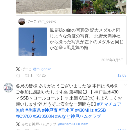
げーこ
@m_geeko
風見鶏の館の写真② 記念メダルと同
じような角度の写真。 北野天満神社
から撮った写真が左下のメダルと同じ
かな😄 #風見鶏の館
2026年3月5日
げーこ
@
m_geeko
1
25
12:03
各局の皆様 ありがとうございました😊 本日は 6局様
ご参加に感謝いたします🙏 第46回⭕️ 【 神戸垂水430
＜SSB＞ロールコール 】✨ 来週 8/12(水) もよろしくお
願いします💡 どうぞご安全な一週間を🙋‍♂️
#
アマチュア
無線
#
兵庫県
#
神戸市
#
垂水区
#
430MHz
#
SSB
#
IC9700
#
SG9500N
#
みなと神戸ハムクラブ
みなと神戸ハムクラブ
@
minatoKOBEham