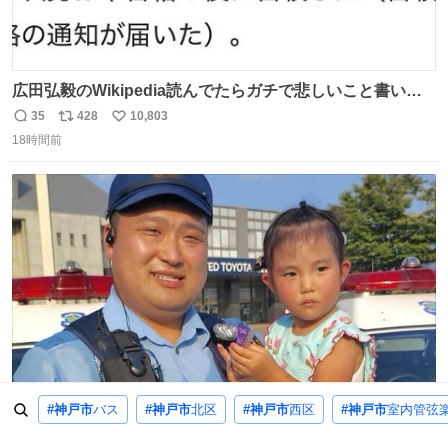
広田弘毅のWikipedia読んでたらガチで悲しいこと書いて
あって辛い
35
428
10,803
返
リ
い
18時間前
信
ポ
い
数
ス
ね
ト
数
数
熊本県内に応援派遣された特別自動車警ら部隊は、被災場
#神戸市
バス
#神戸市
北区
#神戸市
西区
#神戸市
室内管弦
所のみならず、避難所も回りながらパトロールを行ってい
43
636
5,489
返
リ
い