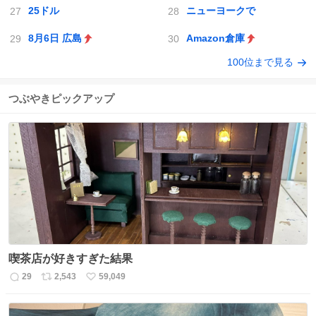
25ドル
ニューヨークで
8月6日 広島
Amazon倉庫
100位まで見る
つぶやきピックアップ
喫茶店が好きすぎた結果
29
2,543
59,049
返
リ
い
信
ポ
い
数
ス
ね