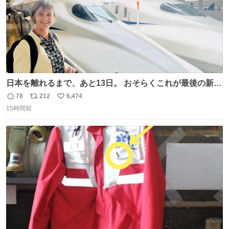
日本を離れるまで、あと13日。 おそらくこれが最後の新幹
線。駅弁には、お気に入りのうな重を。 残念ながら、富士
78
212
6,474
返
リ
い
山は今回も雲の中でした（やっぱり！）。 #私の好きな日
15時間前
信
ポ
い
本
数
ス
ね
ト
数
数