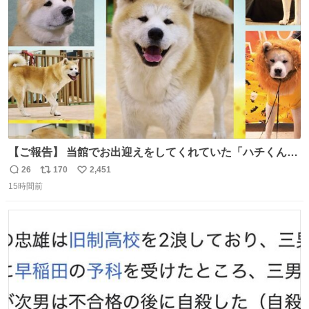
ト
数
数
【ご報告】 当館でお出迎えをしてくれていた「ハチくん」
が8月1日に 虹の橋を渡りました🌈 たくさんの幸せを運
26
170
2,451
返
リ
い
び、たくさんのおやつを食べて、たくさん愛されたハチく
15時間前
信
ポ
い
んありがとう ハチくん大好きだよ 秋田犬の里 スタッフ一
数
ス
ね
同より 愛を込めて #秋田犬の里 #akitainu #akita #ハチくん
ト
数
数
大好き