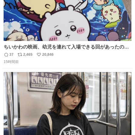
ちいかわの映画、幼児を連れて入場できる回があったので
子どもを連れて観てきたんですけど、セイレーンの登場シ
37
2,465
20,846
返
リ
い
ーンで場内のベビーが一斉に泣き出してたのがとてもよい
15時間前
信
ポ
い
映画体験でした。
数
ス
ね
ト
数
数