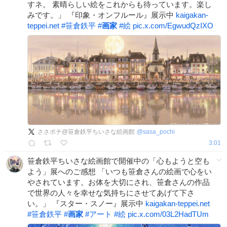
すネ。 素晴らしい絵をこれからも待っています。楽し
みです。」 『印象・オンフルール』展示中
kaigakan-
teppei.net
#
笹倉鉄平
#
画家
#
絵
pic.x.com/EgwudQzIXO
ささポチ@笹倉鉄平ちいさな絵画館
@
sasa_pochi
3:01
笹倉鉄平ちいさな絵画館で開催中の「心もようと空も
よう」展へのご感想 「いつも笹倉さんの絵画で心をい
やされています。お体を大切にされ、笹倉さんの作品
で世界の人々を幸せな気持ちにさせてあげて下さ
い。」 『スター・スノー』展示中
kaigakan-teppei.net
#
笹倉鉄平
#
画家
#
アート
#
絵
pic.x.com/03L2HadTUm