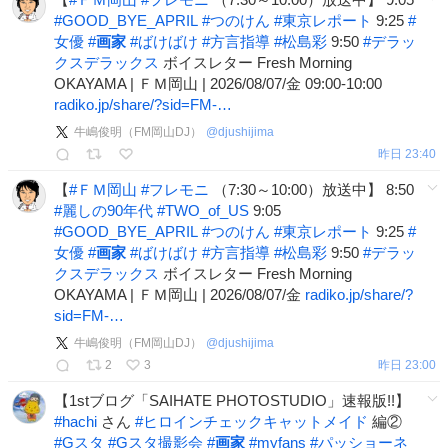
#
GOOD_BYE_APRIL
#
つのけん
#
東京レポート
9:25
#
女優
#
画家
#
ばけばけ
#
方言指導
#
松島彩
9:50
#
デラッ
クスデラックス
ボイスレター Fresh Morning
OKAYAMA | ＦＭ岡山 | 2026/08/07/金 09:00-10:00
radiko.jp/share/?sid=FM-…
牛嶋俊明（FM岡山DJ）
@
djushijima
昨日 23:40
【
#
ＦＭ岡山
#
フレモニ
（7:30～10:00）放送中】 8:50
#
麗しの90年代
#
TWO_of_US
9:05
#
GOOD_BYE_APRIL
#
つのけん
#
東京レポート
9:25
#
女優
#
画家
#
ばけばけ
#
方言指導
#
松島彩
9:50
#
デラッ
クスデラックス
ボイスレター Fresh Morning
OKAYAMA | ＦＭ岡山 | 2026/08/07/金
radiko.jp/share/?
sid=FM-…
牛嶋俊明（FM岡山DJ）
@
djushijima
2
3
昨日 23:00
【1stブログ「SAIHATE PHOTOSTUDIO」速報版!!】
#
hachi
さん
#
ヒロインチェックキャットメイド
編②
#
Gスタ
#
Gスタ撮影会
#
画家
#
myfans
#
パッショーネ