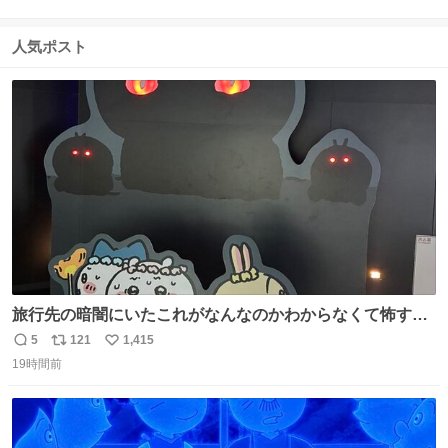
返
リ
い
信
ポ
い
数
ス
ね
人気ポスト
ト
数
数
旅行先の暗闇にいたこれがなんなのかわからなくて怖すぎ
た 子どもたちも怖がりまくってた👻 ちいかわってこういう
5
121
1,415
返
リ
い
感じのお話なんですか…？
19時間前
信
ポ
い
数
ス
ね
ト
数
数