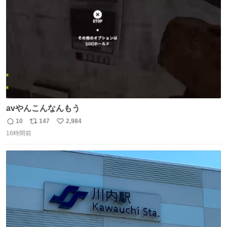
数
avやんこんなんもう
10
147
2,984
返
リ
い
16時間前
信
ポ
い
数
ス
ね
ト
数
数