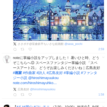
ささポチ@笹倉鉄平ちいさな絵画館
@
sasa_pochi
2:59
noteに掌編小説をアップしました！ 暑いひと時、どう
ぞこちらへ😊 スペースファンタジー掌編小説 「スペ
ースアート21」 どうぞお楽しみくださいね｜広島友好
#
画家
#
作曲家
#
詩人
#
広島友好
#
掌編小説
#
ファンタ
ジー小説
@hiroshimayuukou
note.com/hiroshimayuhko…
広島友好
@
hiroshimayuukou
1:58
【
#
ＦＭ岡山
#
フレモニ
（7:30～10:00）放送中】 9:05