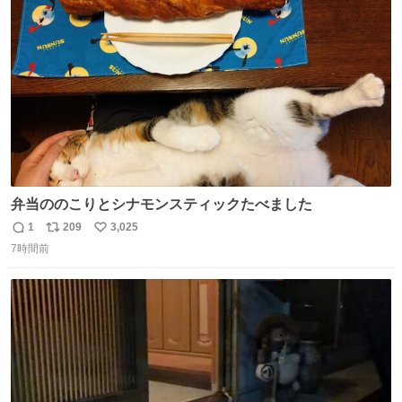
の配線をハンダで修理している横で、
ト
数
数
弁当ののこりとシナモンスティックたべました
1
209
3,025
返
リ
い
7時間前
信
ポ
い
数
ス
ね
ト
数
数