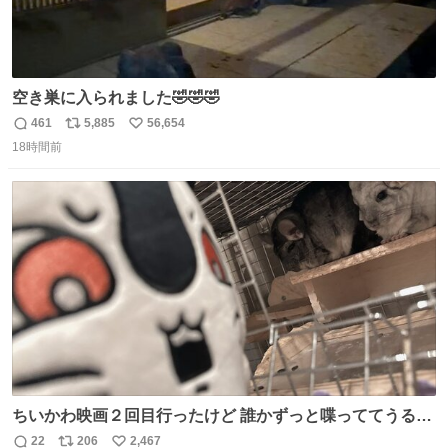
空き巣に入られました🤣🤣🤣
461
5,885
56,654
返
リ
い
18時間前
信
ポ
い
数
ス
ね
ト
数
数
ちいかわ映画２回目行ったけど 誰かずっと喋っててうるさ
かった 許せねえ
22
206
2,467