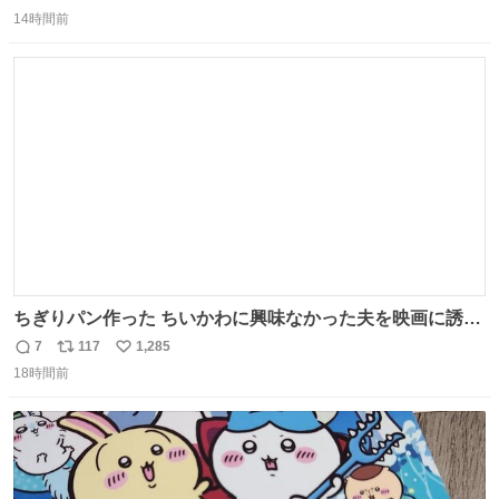
返
リ
い
14時間前
信
ポ
い
数
ス
ね
ト
数
数
ちぎりパン作った ちいかわに興味なかった夫を映画に誘い
出すことに成功したからさァ、永遠のいのち食べさせてか
7
117
1,285
返
リ
い
ら観に行くねッ🎫
18時間前
信
ポ
い
数
ス
ね
ト
数
数