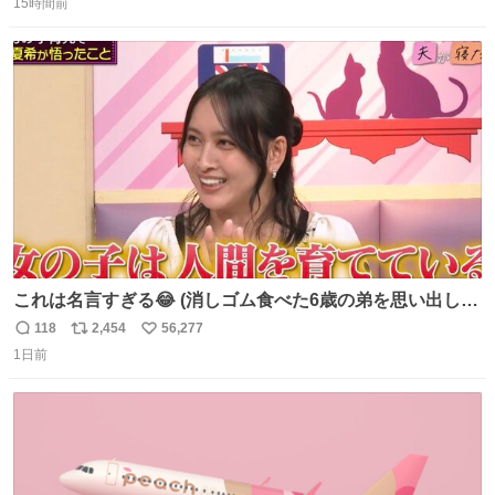
い🙏 エントリーナンバーは「GO!無策!」でかなり覚えやす
15時間前
信
ポ
い
い！応援をお願いすることになりそう！！
数
ス
ね
ト
数
数
これは名言すぎる😂 (消しゴム食べた6歳の弟を思い出しな
がら)
118
2,454
56,277
返
リ
い
1日前
信
ポ
い
数
ス
ね
ト
数
数