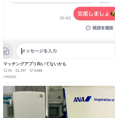
数
ス
ね
かできたらなぁと思いました。
ト
数
数
マッチングアプリ向いてないかも
55
197
9,086
返
リ
い
19時間前
信
ポ
い
数
ス
ね
ト
数
数