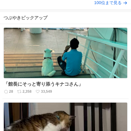
100位まで見る
つぶやきピックアップ
「館長にそっと寄り添うキナコさん」
28
2,358
33,549
返
リ
い
信
ポ
い
数
ス
ね
ト
数
数