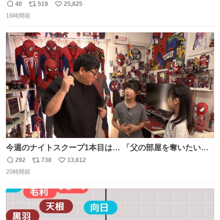
40
519
25,825
返
リ
い
16時間前
信
ポ
い
数
ス
ね
ト
数
数
今週のナイトスクープ1本目は… 「父の部屋を奪いたい姉
妹」
292
738
13,612
返
リ
い
20時間前
信
ポ
い
数
ス
ね
ト
数
数