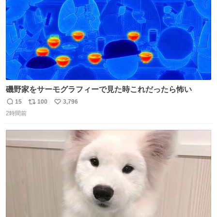
磯野家をサーモグラフィーで見た時これだったら怖い
15
100
3,796
返
リ
い
2時間前
信
ポ
い
数
ス
ね
ト
数
数