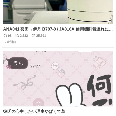
ANA041 羽田→伊丹 B787-8 / JA818A 使用機到着遅れにつ
き 「安全に支障ない範囲で1分1秒でも遅延回復に努めてお
98
2,532
25,591
返
リ
い
ります」と機長の気合い十分！ が、フライトは順調に進み
17時間前
信
ポ
い
すぎ… 「飛ばしすぎたせいか現在奈良県上空での待機を命
数
ス
ね
じられております」 でコンソメスープ吹き出しそうになり
ト
数
数
ましたw
彼氏の心中したい理由やばくて草