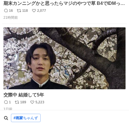
期末カンニングかと思ったらマジのやつで草 B4でIDMって
ことはおそらく就職だし、内定取り消し？ それと夏休み期
16
118
2,077
返
リ
い
間の停学って無意味じゃね？
21時間前
信
ポ
い
数
ス
ね
ト
数
数
交際中 結婚して5年
1
189
5,223
返
リ
い
1日前
信
ポ
い
数
ス
ね
#画家
ちゃんず
ト
数