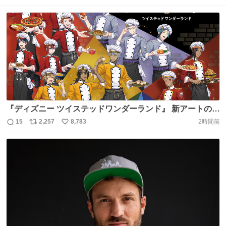
『ディズニー ツイステッドワンダーランド』 新アートの商
品発売が決定‼ ⠀ 今回は「#マスターシェフ」Ver.の 22人
15
2,257
8,783
2時間前
返
リ
い
の寮生たちがお目見え📸 ⠀ 10月発売の新作グッズやフェア
信
ポ
い
の情報はこちら ➤ https://t.co/4h4kz4e4yl ⠀ #ツイステ
数
ス
ね
https://t.co/oVjeveddjq
ト
数
数