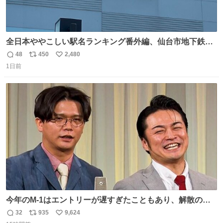
全日本ややこしい駅名ランキング番外編、仙台市地下鉄川
内駅
48
450
2,480
返
リ
い
1日前
信
ポ
い
数
ス
ね
ト
数
数
今年のM-1はエントリーが遅すぎたこともあり、解散の可
能性を作り出してからのスタート！！ 遅くなって申し訳な
32
935
9,624
返
リ
い