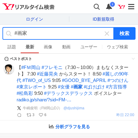
i
ログイン
ID新規取得
検索
キ
ー
話題
最新
画像
動画
ユーザー
ウェブ検索
ワ
ベストポスト
ー
ド
【
#
FＭ岡山
#
フレモニ
（7:30～10:00）まもなくスター
を
ト】 7:30
#
近藤晃央
からスタート！ 8:50
#
麗しの90年
消
代
#
TWO_of_US
9:05
#
GOOD_BYE_APRIL
#
つのけん
す
#
東京レポート
9:25
#
女優
#
画家
#
ばけばけ
#
方言指導
#
松島彩
9:50
#
デラックスデラックス
ボイスレター
radiko.jp/share/?sid=FM-…
牛嶋俊明（FM岡山DJ）
@
djushijima
3
6
昨日 22:00
分析グラフを見る