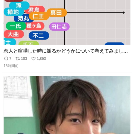
恋人と喧嘩した時に謝るかどうかについて考えてみました
💭 ▶︎自分から謝る or 悪くないなら謝らない ▶︎ねちねちす
7
183
1,853
返
リ
い
る or さっぱりしている 個人的見解です！色々と許してく
18時間前
信
ポ
い
ださい！
数
ス
ね
ト
数
数