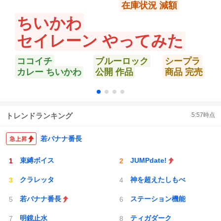
在庫状況 減額
ちいかわ
セイレーン やってみた
ココイチ
ブルーロック
シープラ
カレー ちいかわ
公開 作品
商品 完売
トレンドランキング
5:57
時点
若バナナ番長
束縛ボイス
JUMPdate!
クラレッタ
神を超えたしもべ
若バナナ番長
ステーション機能
明鏡止水
ティガダーク