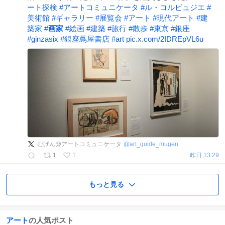
ート探検
#
アートコミュニケータ
#
ル・コルビュジエ
#
美術館
#
ギャラリー
#
展覧会
#
アート
#
現代アート
#
建
築家
#
画家
#
絵画
#
建築
#
旅行
#
散歩
#
東京
#
銀座
#
ginzasix
#
銀座蔦屋書店
#
art
pic.x.com/2IDREpVL6u
むげん@アートコミュニケータ
@
art_guide_mugen
1
1
昨日 13:29
もっと見る
アート
の人気ポスト