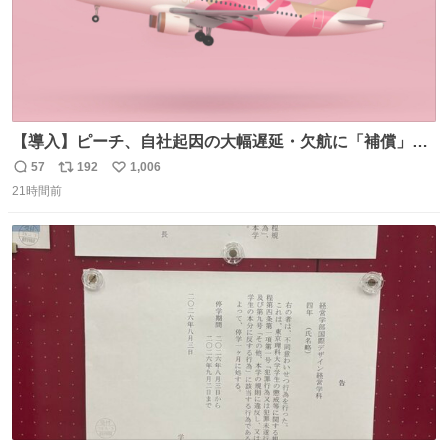
【導入】ピーチ、自社起因の大幅遅延・欠航に「補償」開
始へ news.livedoor.com/article/detail… 同社に起因する理
57
192
1,006
返
リ
い
由によって大幅遅延や欠航が発生した場合、乗客が負担し
21時間前
信
ポ
い
た宿泊費や交通費を、領収書の事後申請に基づき、国内線
数
ス
ね
は1人あたり上限1万円、国際線は上限2万円まで支払う。
ト
数
数