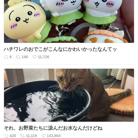
ト
数
数
ハチワレのおでこがこんなにかわいかったなんてッ
8
146
11,726
返
リ
い
信
ポ
い
数
ス
ね
ト
数
数
それ、お野菜たちに汲んだお水なんだけどね
420
11,119
143,904