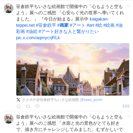
笹倉鉄平ちいさな絵画館で開催中の「心もようと空も
よう」展へのご感想 「心安らぐ光の世界へ導いてくれ
ました。」 『今日が始まる』展示中
kaigakan-
teppei.net
#
笹倉鉄平
#
画家
#
アート
#
art
#
絵
#
絵画
#
油
彩画
#
油絵
#
アート好きな人と繋がりたい
pic.x.com/aqmycrjRLk
ささポチ@笹倉鉄平ちいさな絵画館
@
sasa_pochi
3:03
笹倉鉄平ちいさな絵画館で開催中の「心もようと空も
よう」展へのご感想 「水面と光の景色がとても好き
で、描き方にチャレンジしてみました。むずかしいで