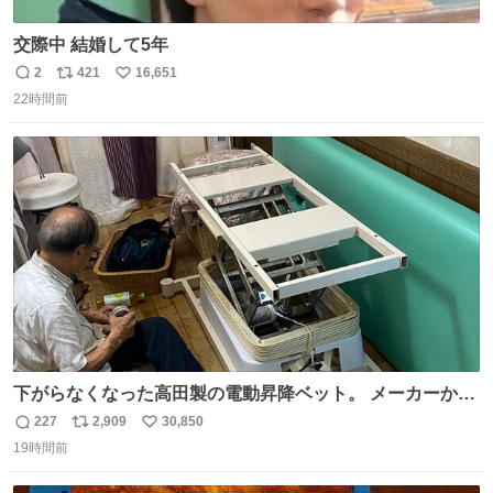
交際中 結婚して5年
2
421
16,651
返
リ
い
22時間前
信
ポ
い
数
ス
ね
ト
数
数
下がらなくなった高田製の電動昇降ベット。 メーカーから
は、完全に見放されたんですが、 見事に85歳の父が治しま
227
2,909
30,850
返
リ
い
した。 うちの父は、トヨタカローラのボディをオート生産
19時間前
信
ポ
い
する、工業ロボットの製作者なんですが、 父が電動ベット
数
ス
ね