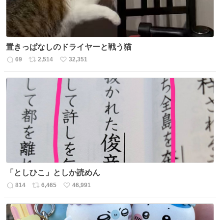
置きっぱなしのドライヤーと戦う猫
69
2,514
32,351
返
リ
い
信
ポ
い
数
ス
ね
ト
数
数
「としひこ」としか読めん
814
6,465
46,991
返
リ
い
信
ポ
い
数
ス
ね