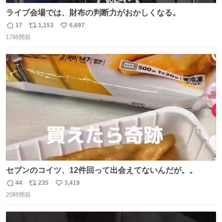
ライブ会場では、財布の判断力がおかしくなる。
17
1,153
6,697
返
リ
い
17時間前
信
ポ
い
数
ス
ね
ト
数
数
セブンのコイツ、12件回って出会えてないんだが。。
44
235
3,419
返
リ
い
20時間前
信
ポ
い
数
ス
ね
ト
数