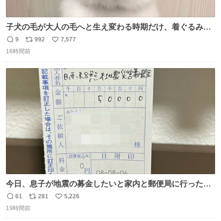
子犬の毛が大人の毛へと生え変わる時期だけ、着ぐるみを
着てるように見える良さがあります
9
992
7,577
返
リ
い
16時間前
信
ポ
い
数
ス
ね
ト
数
数
今日、息子が地震の募金したいと家内と郵便局に行ったみ
たいです。おもちゃとか買う選択肢もあったと思うけど、
61
281
5,226
返
リ
い
自分で貯めてた2万円を役に立てて欲しい、みんなも元気
19時間前
信
ポ
い
になって欲しいと。家内も一緒に募金したので、自分も何