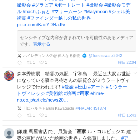
撮影会
#
グラビア
#
ポートレート
#
撮影会
#
撮影会モデ
ル
#
hachiふぉと
#
マリームーン
#
Malymoon
#
シェル美
術賞
#
ファインダー越しの私の世界
pic.x.com/KacYDNaJ5r
センシティブな内容が含まれている可能性のあるメディア
です。
表示する
ハイレディン大佐@ 偉大なる俗物
@
Tenesewaltz2642
1
1
昨日 22:04
森本秀樹展 精霊の気配－宇和島－ 最近は大変お世話
になっている森本秀樹さんの展覧会がミウラートヴィ
レッジで行われます❗️
#
愛媛
#
松山
#
アート
#
ミウラー
トヴィレッジ
#
美術館
#
絵画
#
画家
ehime-
np.co.jp/article/news20…
川口ハルキ Haruki Kawaguchi
@
HALARTIST374
1
1
昨日 15:43
[銀座 蔦屋書店]で、展覧会「
画家
ル・コルビュジエ 建
築の巨匠が紡いだ絵画の世界」を鑑賞しました。
#
ア