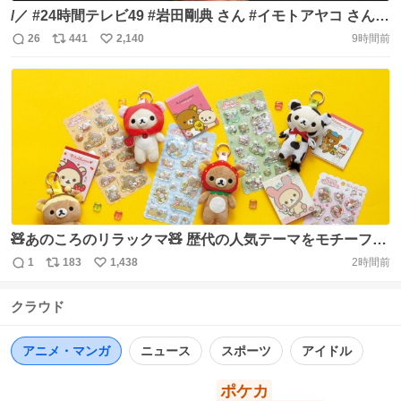
/／ #24時間テレビ49 #岩田剛典 さん #イモトアヤコ さんが
能登の地に巨大地上絵を描く プロジェクトに挑みます \＼
26
441
2,140
9時間前
返
リ
い
"もう１度、アートの街・珠洲市に多くの人を呼びたい" そ
信
ポ
い
の想いのもと 地上絵アーティスト・サイープさんが 岩田さ
数
ス
ね
ん、イモトさん、 そして能登の皆さんと協力し
ト
数
数
https://t.co/jt4kS1Kpei
🧸あのころのリラックマ🧸 歴代の人気テーマをモチーフに
した『あのころのリラックマ』シリーズが登場✨ 2003年～
1
183
1,438
2時間前
返
リ
い
2012年の人気アートを使用した、シールやぬいぐるみなど
信
ポ
い
懐かしいアイテムがラインナップ♪ 📅2026年9月上旬 📍全
クラウド
数
ス
ね
国の販売店・ネットショップ 🛒楽天：
ト
数
数
https://t.co/EkSUNNtU4J ＃pr https://t.co/dgyunLM1bL
アニメ・マンガ
ニュース
スポーツ
アイドル
ポケカ