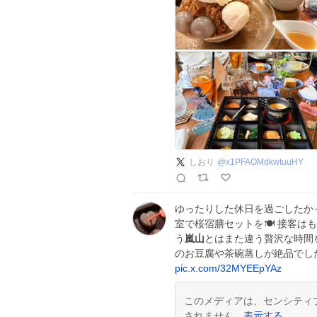
しおり
@
x1PFAOMdkwtuuHY
ゆったりした休日を過ごしたか
室で桜宿膳セットを🍽️ 接客
う
嵐山
とはまた違う贅沢な時間
のお豆腐や茶碗蒸しが絶品でし
pic.x.com/32MYEEpYAz
このメディアは、センシティ
されません。
表示する