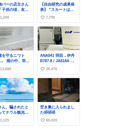
欲しいと。家内も一
物バーの店主さん
【自由研究の成果発
緒に募金したので、
「子供の頃、友人
表】 “スカートは回
自分も何かできたら
土産で青い石を貰
転によって広がる
なぁと思いました。
1,208
7,790
い
て、それがすごく
が、岡澤恋によって
に入ってたのに、
270°までなら広がら
い
つかの引越しで無
ずに回転が可能なこ
ね
してしまった」と
とが証明された！”
数
う話をしたら、
お土産で買ってき
くらいの価格感な
猫を守るニワト
ANA041 羽田→伊丹
、ドイツの黒い森
 雨の中、羽の
B787-8 / JA818A 使
フローライトか
に子猫を入れて守
用機到着遅れにつき
…」と当たりつけ
13,680
26,476
い
姿に感動した！！
「安全に支障ない範
もらった。確かに
は種族を超える！
囲で1分1秒でも遅延
い
んな感じだった気
回復に努めておりま
する 凄い
ね
す」と機長の気合い
数
十分！ が、フライト
は順調に進みすぎ…
「飛ばしすぎたせい
さん、騙されたと
空き巣に入られまし
か現在奈良県上空で
ってナウル観光局
た🤣🤣🤣
の待機を命じられて
フォローしてみて
おります」 でコンソ
1,125
60,020
い
ださい。たまに海
メスープ吹き出しそ
か島とかわけわか
い
うになりましたw