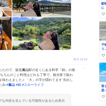
鉱
に
の
い
っ
気
い
い
ね
く
数
い
「
た
子
ら
リ...。
の
中
な
い
る
て
昨日 10:19
愛
い
こ
が
ね
ったので、阪急
嵐山
駅の近くにある料亭『錦』の個
数
はもちろんのこと料理はどれも丁寧で、観光客で賑わ
を味わえました♫ 「大」の字が隠れてます 先出し
た👍
#
嵐山
#
錦
#
スローライフ
皆
思
を
い
く
ブな内容を含んでいる可能性があるため表示
と
い