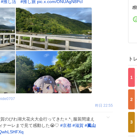
#
推し活
#
推し旅
pic.x.com/ONUAgN8Pcl
感
ト
1
hide0707
2
昨日 22:55
のびわ湖大花火大会行ってきた⭐️.*·̩͙ 服装間違え
3
ィナーレまで見て感動した😭♡
#
京都
#
滋賀
#
嵐山
LQwhLSHFXq