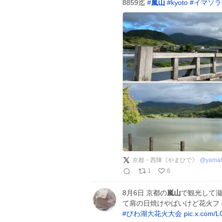
8859迄
#
嵐山
#
kyoto
#
イマソラ
京都・西陣《やまひで》
@
yama
1
6
8月6日 京都の
嵐山
で観光して滋賀
て肩の日焼けやばいけど花火フ
#
びわ湖大花火大会
pic.x.com/