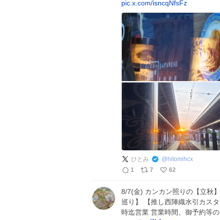
pic.x.com/isncqNfsFz
ひとみ
@
hitomihcx
1
7
62
8/7(金) カンカン照りの【立秋】
巡り】 【推し西陣織水引カスタ
時迄営業 営業時間、御予約等のお問合せ