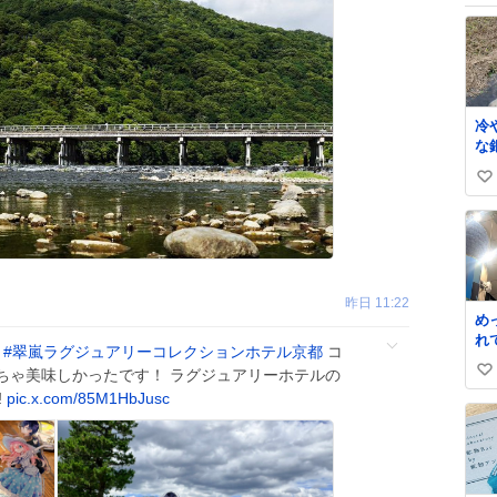
冷
な銀
し
い
い
い
い
ね
数
昨日 11:22
め
れ
#
翠嵐ラグジュアリーコレクションホテル京都
コ
ちゃ美味しかったです！ ラグジュアリーホテルの
い
️
pic.x.com/85M1HbJusc
い
ね
数