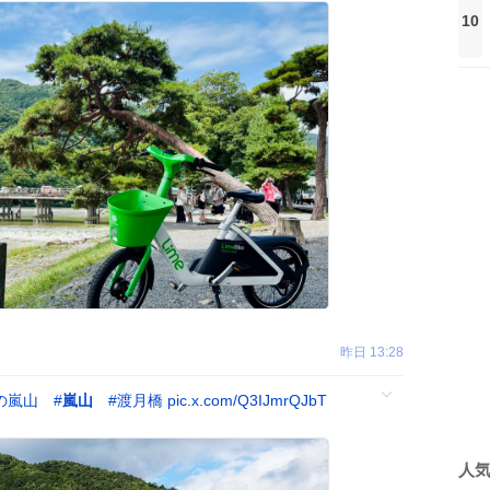
10
昨日 13:28
の嵐山
#
嵐山
#
渡月橋
pic.x.com/Q3IJmrQJbT
人