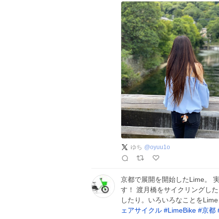
ゆち
@
oyuu1o
京都で展開を開始したLime。 
す！ 渡月橋をサイクリングし
したり。いろいろなことをLim
ェアサイクル
#
LimeBike
#
京都