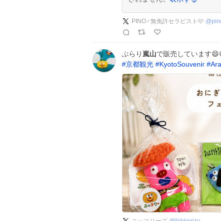
PINO♂無免許セラピスト🩷
@
pi
ぶらり
嵐山
で販売しています😄😄
#
京都観光
#
KyotoSouvenir
#
Ar