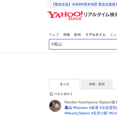
【緊急支援】令和8年熊本地震 緊急支援募
ウェブ
画像
動画
リアルタイム
ニュ
画像・動画
すべて
ベストポスト
Randen Arashiyama Station/嵐
嵐山
#
Randen
#
嵐電
#
京福電気
#
NearbyStation
#
近所の駅
#
Kim