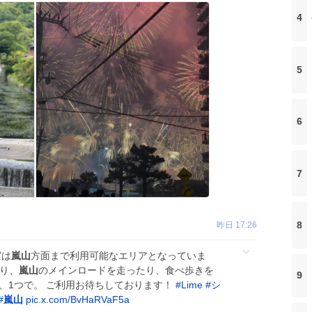
4
5
6
7
8
昨日 17:26
実は
嵐山
方面まで利用可能なエリアとなっていま
たり、
嵐山
のメインロードを走ったり、食べ歩きを
9
e、1つで。 ご利用お待ちしております！
#
Lime
#
シ
#
嵐山
pic.x.com/BvHaRVaF5a