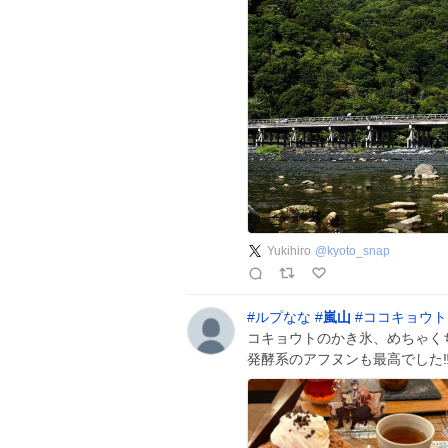
Yukihiro
@
kyoto_snap
#
ルプなな
#
嵐山
#
ココキョウト
コキョウトのかき氷、めちゃく
発酵系のアフヌンも最高でした‼