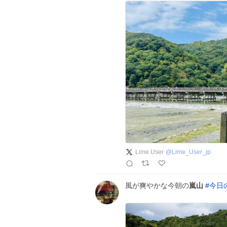
Lime User
@
Lime_User_jp
風が爽やかな今朝の
嵐山
#
今日