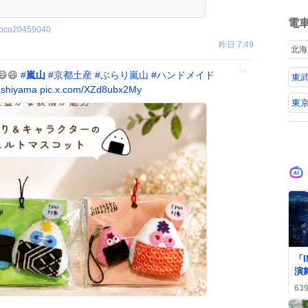
ら
ね
る
数
電
起
noco20459040
昨日 7:49
北海
 ​
#
嵐山
#
京都土産
#
ぶらり嵐山
#
ハンドメイド
東
ashiyama
pic.x.com/XZd8ubx2My
東
0
「I
演
ァ
63
る