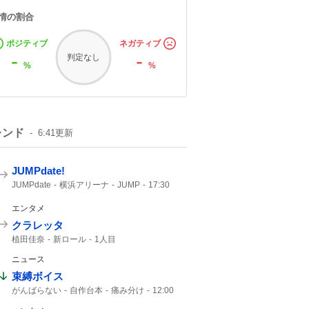
情の割合
ポジティブ
ネガティブ
-
-
判定なし
%
%
レンド
6:41
更新
JUMPdate!
JUMPdate
横浜アリーナ
JUMP
17:30
エンタメ
クラレッタ
植田佳奈
新ロール
1人目
ニュース
束縛ボイス
がんばらない
自作台本
痛み分け
12:00
30人
にじさんじ