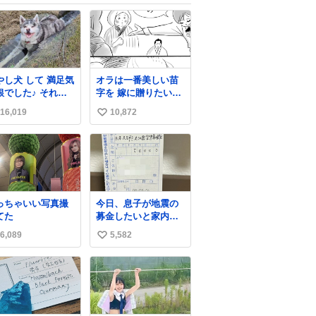
やし犬 して 満足気
オラは一番美しい苗
でした♪ それに
字を 嫁に贈りたい
ても こんなに冷た
（0/16) #コルクマン
16,019
10,872
い
山水によく入って
ガ専科
られるよね😅
い
ね
数
っちゃいい写真撮
今日、息子が地震の
てた
募金したいと家内と
郵便局に行ったみた
6,089
5,582
い
いです。おもちゃと
か買う選択肢もあっ
い
たと思うけど、自分
ね
で貯めてた2万円を役
数
に立てて欲しい、み
んなも元気になって