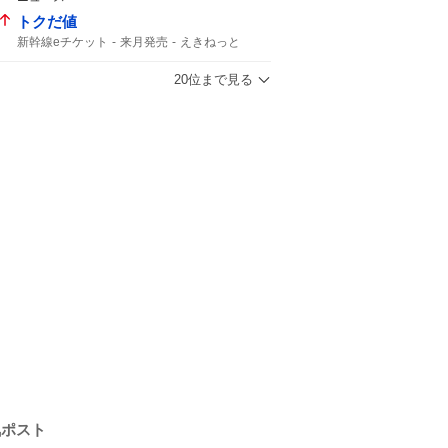
トクだ値
新幹線eチケット
来月発売
えきねっと
JR東日本
20位まで見る
気ポスト