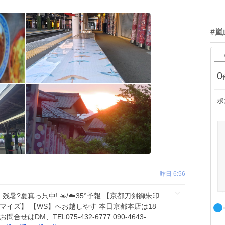
#嵐
0
ポ
昨日 6:56
 残暑?夏真っ只中! ☀️/☁️35°予報 【京都刀剣御朱印
マイズ】 【WS】へお越しやす 本日京都本店は18
はDM、TEL075-432-6777 090-4643-