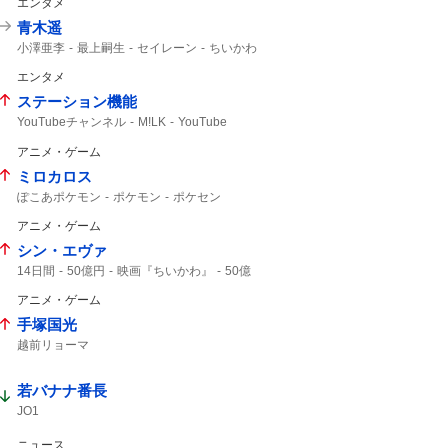
エンタメ
青木遥
小澤亜李
最上嗣生
セイレーン
ちいかわ
ハチワレ
エンタメ
ステーション機能
YouTubeチャンネル
M!LK
YouTube
アニメ・ゲーム
ミロカロス
ぽこあポケモン
ポケモン
ポケセン
ポケモンセンター
アニメ・ゲーム
シン・エヴァ
14日間
50億円
映画『ちいかわ』
50億
映画ちいかわ
アニメ・ゲーム
手塚国光
越前リョーマ
若バナナ番長
JO1
ニュース