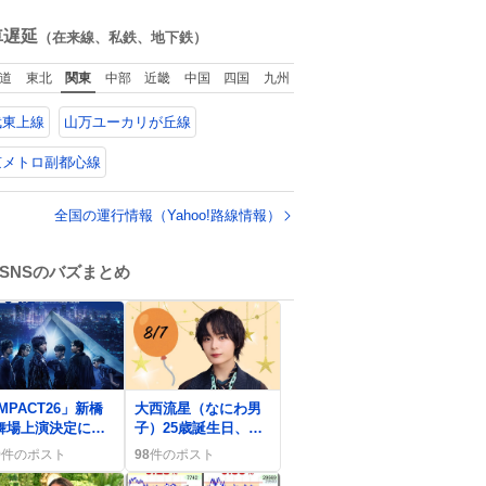
ん画像が流れてく
ね
だけで、特に何も
数
車遅延
（在来線、私鉄、地下鉄）
こりません。
道
東北
関東
中部
近畿
中国
四国
九州
武東上線
山万ユーカリが丘線
京メトロ副都心線
全国の運行情報（Yahoo!路線情報）
SNSのバズまとめ
0
MPACT26」新橋
大西流星（なにわ男
舞場上演決定にフ
子）25歳誕生日、フ
ン歓喜「嬉しすぎ
ァンが祝福の嵐「り
9
件のポスト
98
件のポスト
」「待ってた」
ゅちぇ最高」