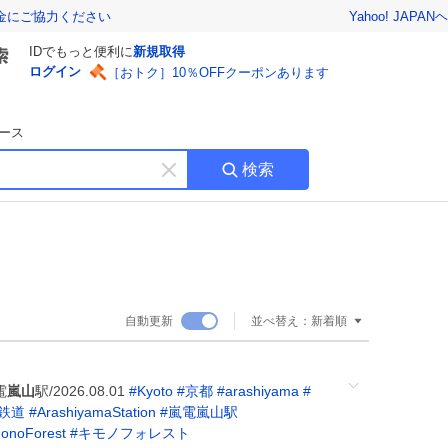
Yahoo! JAPAN
ヘ
金にご協力ください
IDでもっと便利に
新規取得
ログイン
［おトク］10％OFFクーポンあります
ース
検索
キ
ー
ワ
ー
ド
を
消
自動更新
並べ替え：
新着順
す
電
嵐山
駅/2026.08.01
#
Kyoto
#
京都
#
arashiyama
#
鉄道
#
ArashiyamaStation
#
嵐電嵐山駅
onoForest
#
キモノフォレスト