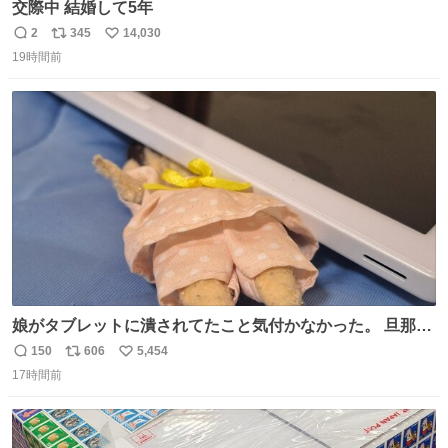
交際中 結婚して5年
2
345
14,030
返
リ
い
19時間前
信
ポ
い
数
ス
ね
ト
数
数
娘がタブレットに潰されてたこと気付かなかった。 旦那だ
けは娘の波長を感じ取れるから声出せずともSOSが伝わっ
150
606
5,454
返
リ
い
たらしい。 急いで旦那が救出して、泣きじゃくる娘に自分
17時間前
信
ポ
い
も謝って抱きしめようとしたら、ビンタされてしまった。
数
ス
ね
3回ほど。 小さい手だけど、地味に痛い。 その後、娘は旦
ト
数
数
那に泣きついてた。