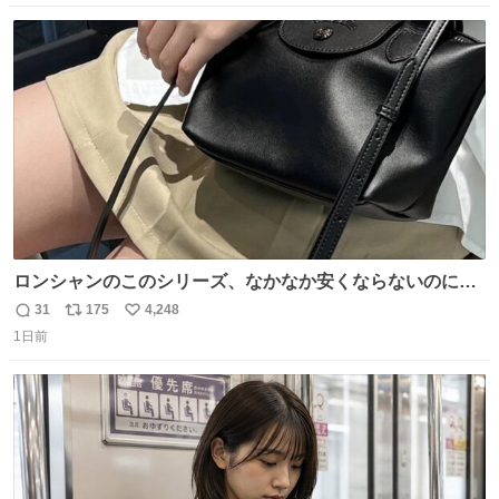
数
ス
ね
ト
数
数
ロンシャンのこのシリーズ、なかなか安くならないのにセ
ール価格になってる🖤✨レザーなのが反則級にかわいい。
31
175
4,248
返
リ
い
持ってるだけでコーデが格上げされる。
1日前
信
ポ
い
数
ス
ね
ト
数
数