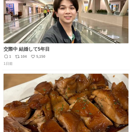
交際中 結婚して5年目
1
104
5,150
返
リ
い
1日前
信
ポ
い
数
ス
ね
ト
数
数