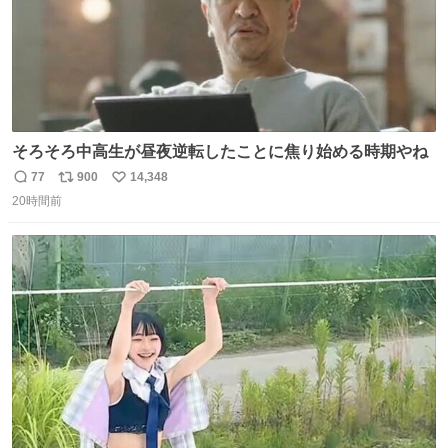
そろそろ中高生が昼夜逆転したことに焦り始める時期やね
77
900
14,348
返
リ
い
20時間前
信
ポ
い
数
ス
ね
ト
数
数