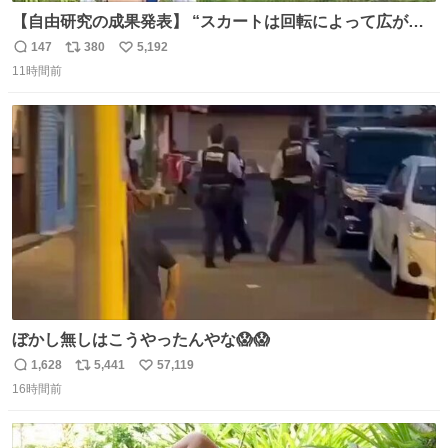
【自由研究の成果発表】 “スカートは回転によって広がる
が、岡澤恋によって270°までなら広がらずに回転が可能な
147
380
5,192
返
リ
い
ことが証明された！”
11時間前
信
ポ
い
数
ス
ね
ト
数
数
ぼかし無しはこうやったんやな😱😱
1,628
5,441
57,119
返
リ
い
16時間前
信
ポ
い
数
ス
ね
ト
数