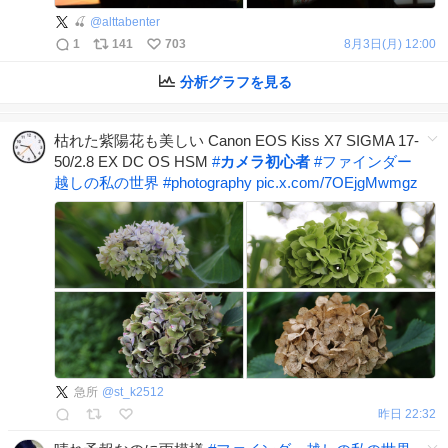
🍒
@
alttabenter
1
141
703
8月3日(月) 12:00
分析グラフを見る
枯れた紫陽花も美しい Canon EOS Kiss X7 SIGMA 17-
50/2.8 EX DC OS HSM
#
カメラ初心者
#
ファインダー
越しの私の世界
#
photography
pic.x.com/7OEjgMwmgz
急所
@
st_k2512
昨日 22:32