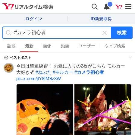
i
ログイン
ID新規取得
検索
キ
ー
話題
最新
画像
動画
ユーザー
ウェブ検索
ワ
ベストポスト
ー
ド
今日は望遠練習！ お気に入りの2枚がこちら モルカー
を
大好き💕
#
ねぶた
#
モルカー
#
カメラ初心者
消
pic.x.com/jIY8fM9z8W
す