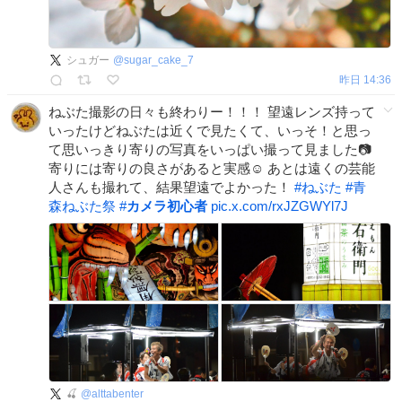
シュガー
@
sugar_cake_7
昨日 14:36
ねぶた撮影の日々も終わりー！！！ 望遠レンズ持って
いったけどねぶたは近くで見たくて、いっそ！と思っ
て思いっきり寄りの写真をいっぱい撮って見ました📷
寄りには寄りの良さがあると実感☺️ あとは遠くの芸能
人さんも撮れて、結果望遠でよかった！
#
ねぶた
#
青
森ねぶた祭
#
カメラ初心者
pic.x.com/rxJZGWYl7J
🍒
@
alttabenter