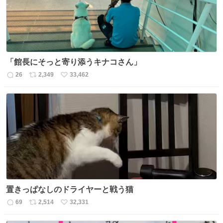
「館長にそっと寄り添うキナコさん」
26
2,349
33,462
返
リ
い
信
ポ
い
数
ス
ね
ト
数
数
置きっぱなしのドライヤーと戦う猫
69
2,514
32,331
返
リ
い
信
ポ
い