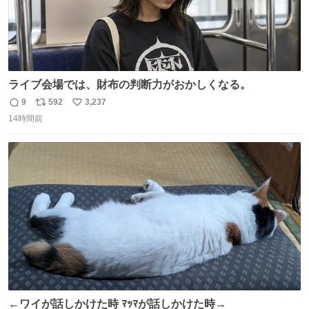
ライブ会場では、財布の判断力がおかしくなる。
9
592
3,237
返
リ
い
14時間前
信
ポ
い
数
ス
ね
ト
数
数
←ワイが話しかけた時 ﾏｯﾏが話しかけた時→