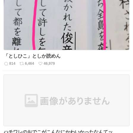
数
ス
ね
ト
数
数
「としひこ」としか読めん
814
6,464
46,979
返
リ
い
信
ポ
い
数
ス
ね
ト
数
数
ハチワレのおでこがこんなにかわいかったなんてッ