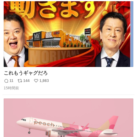
ト
数
数
これもうギャグだろ
11
144
1,983
返
リ
い
15時間前
信
ポ
い
数
ス
ね
ト
数
数