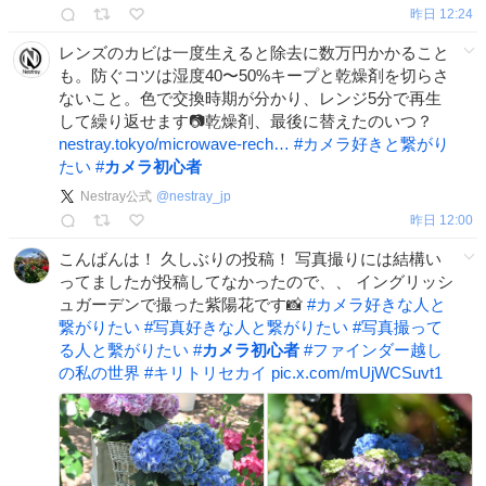
昨日 12:24
レンズのカビは一度生えると除去に数万円かかること
も。防ぐコツは湿度40〜50%キープと乾燥剤を切らさ
ないこと。色で交換時期が分かり、レンジ5分で再生
して繰り返せます📷乾燥剤、最後に替えたのいつ？
nestray.tokyo/microwave-rech…
#
カメラ好きと繋がり
たい
#
カメラ初心者
Nestray公式
@
nestray_jp
昨日 12:00
こんばんは！ 久しぶりの投稿！ 写真撮りには結構い
ってましたが投稿してなかったので、、 イングリッシ
ュガーデンで撮った紫陽花です📸
#
カメラ好きな人と
繋がりたい
#
写真好きな人と繋がりたい
#
写真撮って
る人と繫がりたい
#
カメラ初心者
#
ファインダー越し
の私の世界
#
キリトリセカイ
pic.x.com/mUjWCSuvt1