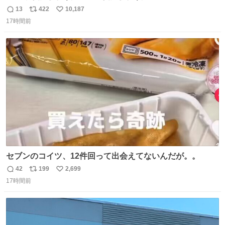
13
422
10,187
返
リ
い
17時間前
信
ポ
い
数
ス
ね
ト
数
数
セブンのコイツ、12件回って出会えてないんだが。。
42
199
2,699
返
リ
い
17時間前
信
ポ
い
数
ス
ね
ト
数
数