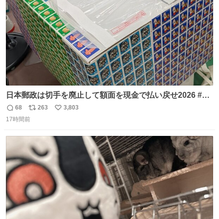
日本郵政は切手を廃止して額面を現金で払い戻せ2026 #日
本郵政 @JapanPostHD_PR
68
263
3,803
返
リ
い
17時間前
信
ポ
い
数
ス
ね
ト
数
数