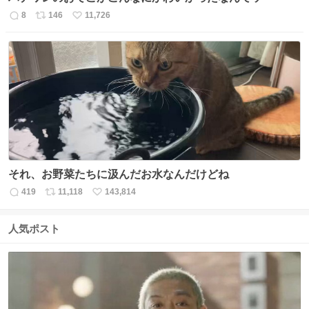
8
146
11,726
返
リ
い
信
ポ
い
数
ス
ね
ト
数
数
それ、お野菜たちに汲んだお水なんだけどね
419
11,118
143,814
返
リ
い
信
ポ
い
数
ス
ね
人気ポスト
ト
数
数