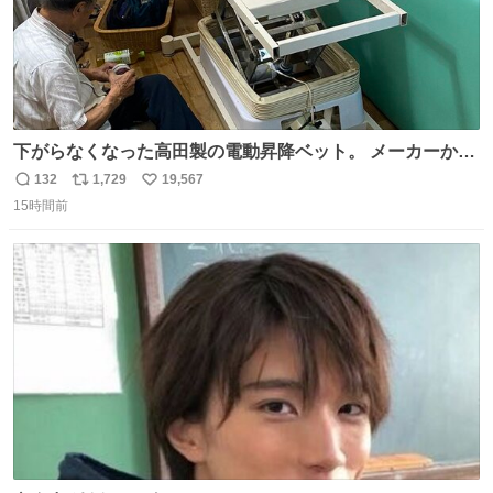
下がらなくなった高田製の電動昇降ベット。 メーカーから
は、完全に見放されたんですが、 見事に85歳の父が治しま
132
1,729
19,567
返
リ
い
した。 うちの父は、トヨタカローラのボディをオート生産
15時間前
信
ポ
い
する、工業ロボットの製作者なんですが、 父が電動ベット
数
ス
ね
の配線をハンダで修理している横で、
ト
数
数