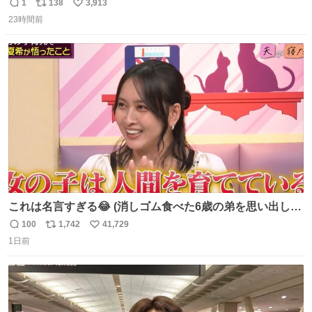
1
138
3,913
返
リ
い
23時間前
信
ポ
い
数
ス
ね
ト
数
数
これは名言すぎる😂 (消しゴム食べた6歳の弟を思い出しな
がら)
100
1,742
41,729
返
リ
い
1日前
信
ポ
い
数
ス
ね
ト
数
数