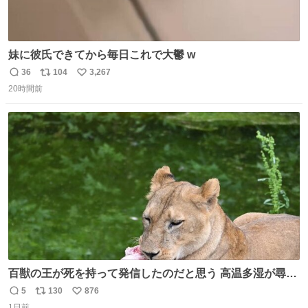
妹に彼氏できてから毎日これで大鬱 w
36
104
3,267
返
リ
い
20時間前
信
ポ
い
数
ス
ね
ト
数
数
百獣の王が死を持って発信したのだと思う 高温多湿が尋常
でない日本の夏 どうか早急に飼育の環境を見直して 動物の
5
130
876
返
リ
い
命を護ってください…と 治療中のライオンが助かりますよ
1日前