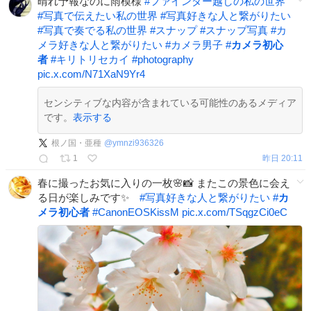
晴れ予報なのに雨模様
#
ファインダー越しの私の世界
#
写真で伝えたい私の世界
#
写真好きな人と繋がりたい
#
写真で奏でる私の世界
#
スナップ
#
スナップ写真
#
カ
メラ好きな人と繋がりたい
#
カメラ男子
#
カメラ初心
者
#
キリトリセカイ
#
photography
pic.x.com/N71XaN9Yr4
センシティブな内容が含まれている可能性のあるメディア
です。
表示する
根ノ国・亜種
@
ymnzi936326
1
昨日 20:11
春に撮ったお気に入りの一枚🌸📸 またこの景色に会え
る日が楽しみです✨
#
写真好きな人と繋がりたい
#
カ
メラ初心者
#
CanonEOSKissM
pic.x.com/TSqgzCi0eC