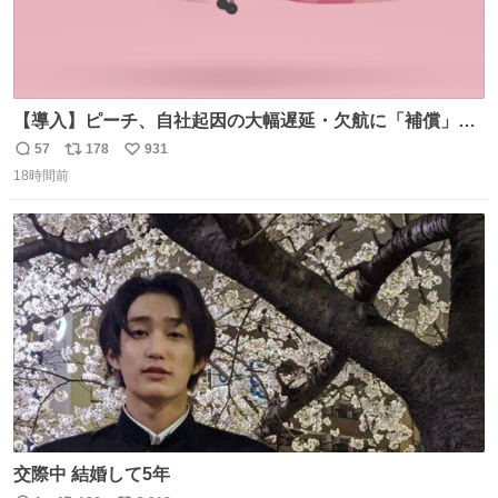
【導入】ピーチ、自社起因の大幅遅延・欠航に「補償」開
始へ news.livedoor.com/article/detail… 同社に起因する理
57
178
931
返
リ
い
由によって大幅遅延や欠航が発生した場合、乗客が負担し
18時間前
信
ポ
い
た宿泊費や交通費を、領収書の事後申請に基づき、国内線
数
ス
ね
は1人あたり上限1万円、国際線は上限2万円まで支払う。
ト
数
数
交際中 結婚して5年