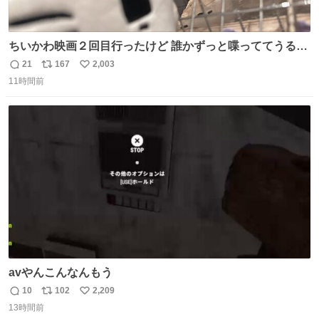
ちいかわ映画２回目行ったけど 誰かずっと喋っててうるさ
かった 許せねえ
21
167
2,003
返
リ
い
11時間前
信
ポ
い
数
ス
ね
ト
数
数
avやんこんなんもう
10
102
2,209
返
リ
い
13時間前
信
ポ
い