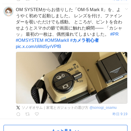
OM SYSTEMからお借りした「OM-5 Mark II」を、よ
うやく初めて起動しました。 レンズを付け、ファイン
ダーを覗いただけでも感動。 ところが、ピントを合わ
せようとスマホの癖で画面に触れた瞬間—— 「カシャ
ッ」 最初の一枚は、偶然撮れてしまいました。
#
PR
#
OMSYSTEM
#
OM5MarkII
#
カメラ初心者
pic.x.com/oWdSyrVPfB
ソノギオサム｜家電とガジェットの選び方
@
sonogi_osamu
昨日 9:19