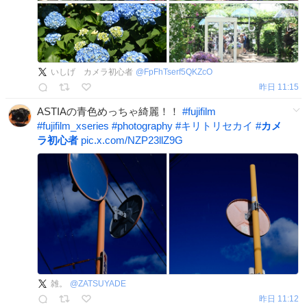
いしげ カメラ初心者
@
FpFhTserf5QKZcO
昨日 11:15
ASTIAの青色めっちゃ綺麗！！
#
fujifilm
#
fujifilm_xseries
#
photography
#
キリトリセカイ
#
カメ
ラ初心者
pic.x.com/NZP23llZ9G
雑。
@
ZATSUYADE
昨日 11:12