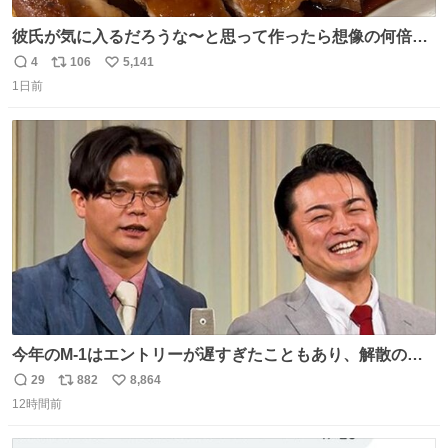
彼氏が気に入るだろうな〜と思って作ったら想像の何倍も
美味しい美味しい言ってくれて嬉しい
4
106
5,141
返
リ
い
1日前
信
ポ
い
数
ス
ね
ト
数
数
今年のM-1はエントリーが遅すぎたこともあり、解散の可
能性を作り出してからのスタート！！ 遅くなって申し訳な
29
882
8,864
返
リ
い
い🙏 エントリーナンバーは「GO!無策!」でかなり覚えやす
12時間前
信
ポ
い
い！応援をお願いすることになりそう！！
数
ス
ね