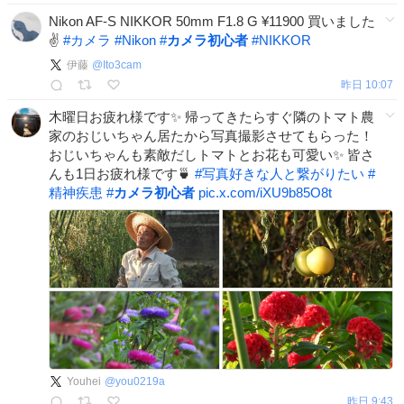
Nikon AF-S NIKKOR 50mm F1.8 G ¥11900 買いました
✌️
#
カメラ
#
Nikon
#
カメラ初心者
#
NIKKOR
伊藤
@
Ito3cam
昨日 10:07
木曜日お疲れ様です✨️ 帰ってきたらすぐ隣のトマト農
家のおじいちゃん居たから写真撮影させてもらった！
おじいちゃんも素敵だしトマトとお花も可愛い✨️ 皆さ
んも1日お疲れ様です🍵
#
写真好きな人と繋がりたい
#
精神疾患
#
カメラ初心者
pic.x.com/iXU9b85O8t
Youhei
@
you0219a
昨日 9:43