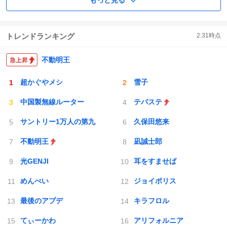
もっと見る
トレンドランキング
2:31
時点
不動明王
超かぐやメシ
雪子
中国製無線ルーター
テパステ
サントリー1万人の第九
久保田悠来
不動明王
凪誠士郎
光GENJI
耳をすませば
めんべい
ジョイポリス
最後のアプデ
キラフロル
てぃーかわ
アリフォルニア