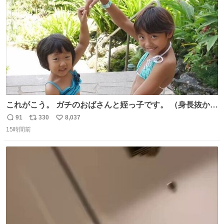
数
これがこう。 ガチのおばさんと姪っ子です。 （身長抜かさ
れててしぬ笑） #ヤツルギ12 #家族でヒロイン
91
330
8,037
返
リ
い
15時間前
信
ポ
い
数
ス
ね
ト
数
数