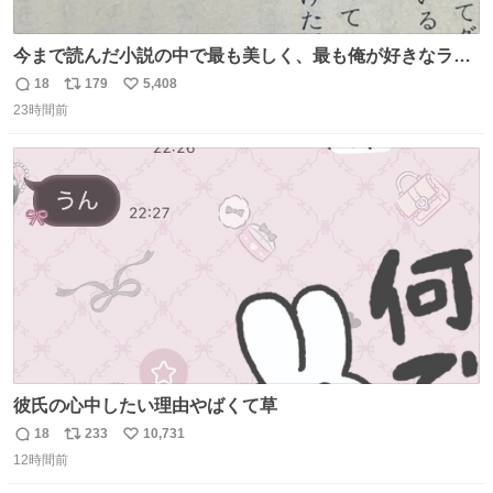
今まで読んだ小説の中で最も美しく、最も俺が好きなラス
トシーン
18
179
5,408
返
リ
い
23時間前
信
ポ
い
数
ス
ね
ト
数
数
彼氏の心中したい理由やばくて草
18
233
10,731
返
リ
い
12時間前
信
ポ
い
数
ス
ね