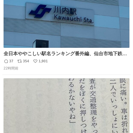
全日本ややこしい駅名ランキング番外編、仙台市地下鉄川
内駅
37
354
1,901
返
リ
い
22時間前
信
ポ
い
数
ス
ね
ト
数
数