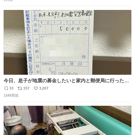
信
ポ
い
うに すべての動物の命が護られますように 2026.7.3📷多摩
数
ス
ね
動物公園にて 残念ながら個体の識別は出来ません
ト
数
数
今日、息子が地震の募金したいと家内と郵便局に行ったみ
たいです。おもちゃとか買う選択肢もあったと思うけど、
33
157
3,207
返
リ
い
自分で貯めてた2万円を役に立てて欲しい、みんなも元気
16時間前
信
ポ
い
になって欲しいと。家内も一緒に募金したので、自分も何
数
ス
ね
かできたらなぁと思いました。
ト
数
数