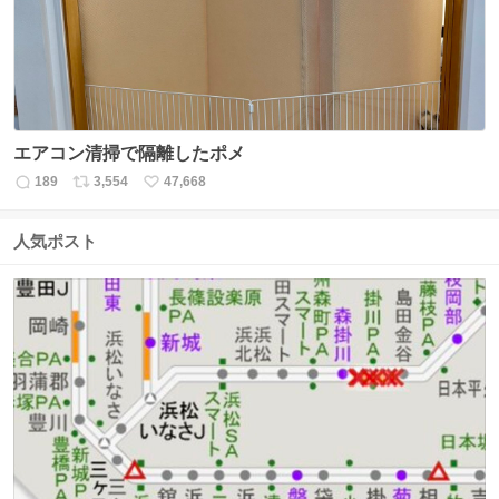
数
エアコン清掃で隔離したポメ
189
3,554
47,668
返
リ
い
信
ポ
い
数
ス
ね
人気ポスト
ト
数
数