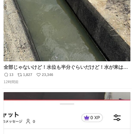
ト
数
数
全部じゃないけど！水位も半分ぐらいだけど！水が来はじ
めたよ！！！ 作業してくれた方々ありがとーーー
13
1,827
23,346
返
リ
い
ー！！！！！！！！！！！！！！！！！！！！！！！！！
12時間前
信
ポ
い
！
数
ス
ね
ト
数
数