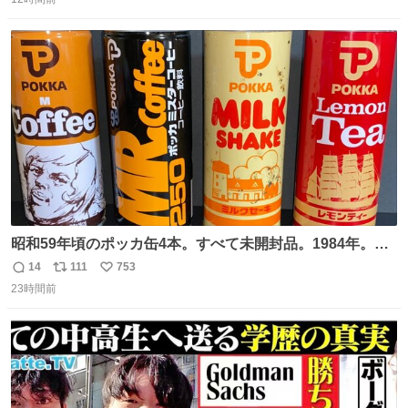
信
ポ
い
数
ス
ね
ト
数
数
昭和59年頃のポッカ缶4本。すべて未開封品。1984年。P
マーク。昭和レトロ！
14
111
753
返
リ
い
23時間前
信
ポ
い
数
ス
ね
ト
数
数