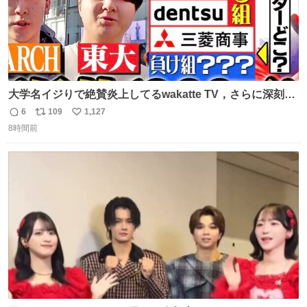
大学名イジりで絶賛炎上してるwakatte TV，さらに深刻な
問題はこっちでは？ ・都内の特定企業に入るのを極度に推
6
109
1,127
返
リ
い
奨し，それ以外の地域で堅実に生きるのを周縁化する ・恋
8時間前
信
ポ
い
愛にかまけ，「陽キャラ」として振る舞うのを極端に中心
数
ス
ね
化する ・院生が研究環境を求め他大学に移るのを批判する
ト
数
数
過去例↓