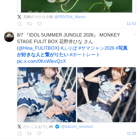
尼崎のマクロ小林
@
PENTAX_Macro
12:42
8/7 『IDOL SUMMER JUNGLE 2026』 MONKEY
STAGE FULIT BOX 花野井ひな さん
(
@Hina_FULITBOX
)
#
ふりぼ
#
サマジャン2026
#
写真
が好きな人と繋がりたい
#
ポートレート
pic.x.com/0KsWlevQzX
だいこんおろし📸
@
daicon_orochizz
11:35