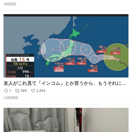
4時間前
信
ポ
い
数
ス
ね
ト
数
数
友人がこれ見て「インコム」とか言うから、もうそれにし
か見えなくなっちゃった。
7
369
1,454
返
リ
い
14時間前
信
ポ
い
数
ス
ね
ト
数
数