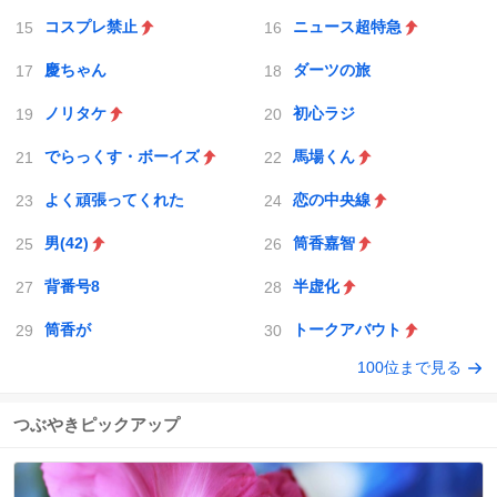
コスプレ禁止
ニュース超特急
慶ちゃん
ダーツの旅
ノリタケ
初心ラジ
でらっくす・ボーイズ
馬場くん
よく頑張ってくれた
恋の中央線
男(42)
筒香嘉智
背番号8
半虚化
筒香が
トークアバウト
100位まで見る
つぶやきピックアップ