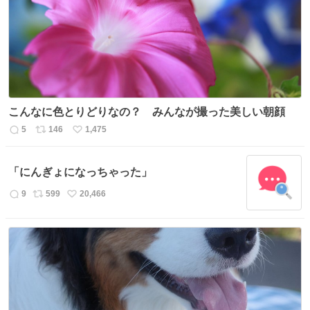
こんなに色とりどりなの？ みんなが撮った美しい朝顔
5
146
1,475
返
リ
い
信
ポ
い
数
ス
ね
「にんぎょになっちゃった」
ト
数
数
9
599
20,466
返
リ
い
信
ポ
い
数
ス
ね
ト
数
数