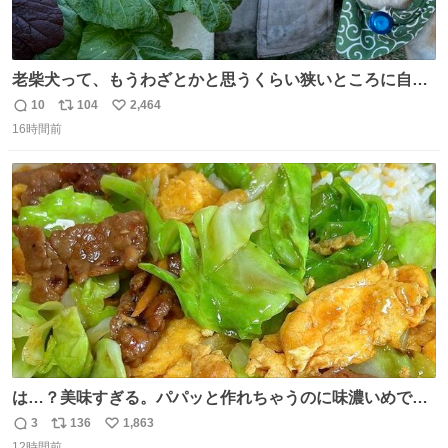
老柴犬って、もうわざとかと思うくらい狭いところに自ら
はまりにいくじゃないですか？ 今朝ガーデニングしてる飼
10
104
2,464
返
リ
い
い主の間にはまってきて、最高に可愛かった♥️
16時間前
信
ポ
い
数
ス
ね
ト
数
数
は…？美味すぎる。パパッと作れちゃうのに味濃いめで満
足感エグいの天才だろ🥹
3
136
1,863
返
リ
い
12時間前