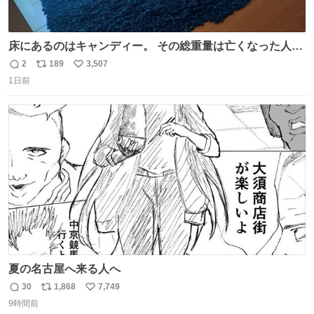
床にあるのはキャンディー。 その総重量は亡くなった人と
同等の重さだそうです。 鑑賞者は一つ持ち帰れますが、亡
2
189
3,507
返
リ
い
くなった人の一部を持ち帰っているような感覚になりまし
1日前
信
ポ
い
た。 勇気を出して口に入れたら、ハッカ味😳✨ #ポーラ美
数
ス
ね
術館
ト
数
数
夏の名古屋へ来る人へ
30
1,868
7,749
返
リ
い
9時間前
信
ポ
い