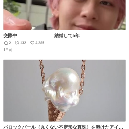
交際中 結婚して5年
2
132
4,285
返
リ
い
1日前
信
ポ
い
数
ス
ね
ト
数
数
バロックパール（丸くない不定形な真珠）を溶けたアイス