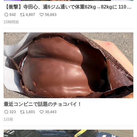
【衝撃】寺田心、週6ジム通いで体重62kg→82kgに 110kg
のベンチプレス持ち上げる姿披露
642
4,907
56,663
返
リ
い
news.livedoor.com/article/detail… 元々自重のみだった
15時間前
信
ポ
い
が、更に筋肉を大きくするためジム通いを開始。筋肉増量
数
ス
ね
のためおにぎり10個、ゼリー飲料3～4本、パスタと毎日4
ト
数
数
千kcalオーバーの食事を摂取し、増量したという。
最近コンビニで話題のチョコパイ！
323
1,601
30,443
返
リ
い
1日前
信
ポ
い
数
ス
ね
ト
数