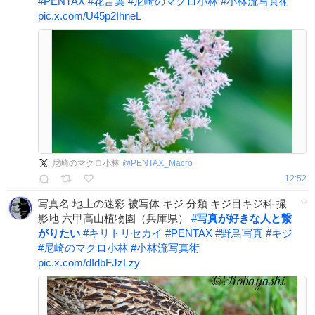
#
PENTAX
#
花言葉
#
尼崎のマクロ小林
#
小林流写真術
pic.x.com/U45p2IhneL
尼崎のマクロ小林
@
PENTAX_Macro
12:52
写真名 地上の迷彩 被写体 キジ 分類 キジ目キジ科 撮
影地 六甲高山植物園（兵庫県）
#
写真が好きな人と繋
がりたい
#
キリトリセカイ
#
PENTAX
#
野鳥写真
#
キジ
#
尼崎のマクロ小林
#
小林流写真術
pic.x.com/dIdbFJzLzy