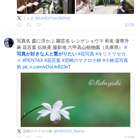
ぐんま
@
LkAEdYywrZbDts6
13:05
写真名 森に浮かぶ 園芸名 レンゲショウマ 和名 蓮華升
麻 花言葉 伝統美 撮影地 六甲高山植物園（兵庫県）
#
写真が好きな人と繋がりたい
#
花写真
#
キリトリセカ
イ
#
PENTAX
#
花言葉
#
尼崎のマクロ小林
#
小林流写真
術
pic.x.com/vDoUkB23eT
尼崎のマクロ小林
@
PENTAX_Macro
12:58