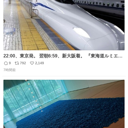
22:00、東京発。 翌朝6:59、新大阪着。 『東海道ルミエー
ルエクスプレス』が今夜、初運行！ 岐阜羽島駅で夜を越す
9
792
2,149
返
リ
い
東海道新幹線。寝台列車じゃないのに、朝まで新幹線とい
7時間前
信
ポ
い
う、なんだか特別体験😉 #TRAINTRIP #東海道ルミエール
数
ス
ね
エクスプレス
ト
数
数