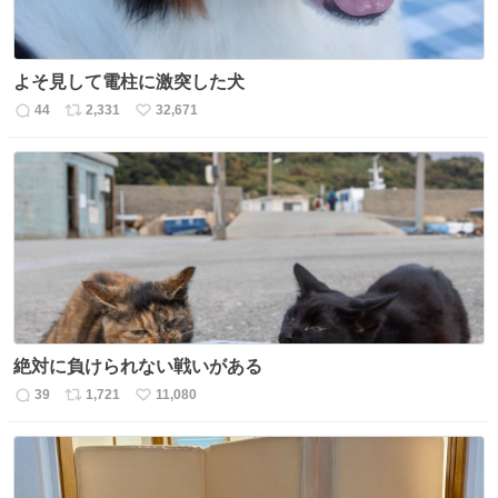
よそ見して電柱に激突した犬
44
2,331
32,671
返
リ
い
信
ポ
い
数
ス
ね
ト
数
数
絶対に負けられない戦いがある
39
1,721
11,080
返
リ
い
信
ポ
い
数
ス
ね
ト
数