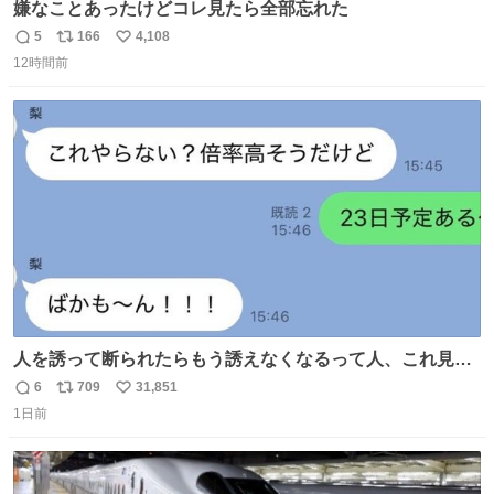
嫌なことあったけどコレ見たら全部忘れた
5
166
4,108
返
リ
い
12時間前
信
ポ
い
数
ス
ね
ト
数
数
人を誘って断られたらもう誘えなくなるって人、これ見て
元気出してほしい
6
709
31,851
返
リ
い
1日前
信
ポ
い
数
ス
ね
ト
数
数