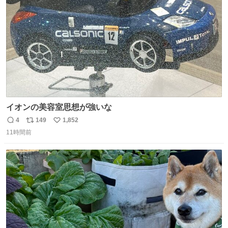
数
イオンの美容室思想が強いな
4
149
1,852
返
リ
い
11時間前
信
ポ
い
数
ス
ね
ト
数
数