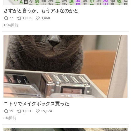
さすがと言うか、もうアホなのかと
77
1,006
3,460
返
リ
い
16時間前
信
ポ
い
数
ス
ね
ト
数
数
ニトリでメイクボックス買った
15
1,031
15,174
返
リ
い
8時間前
信
ポ
い
数
ス
ね