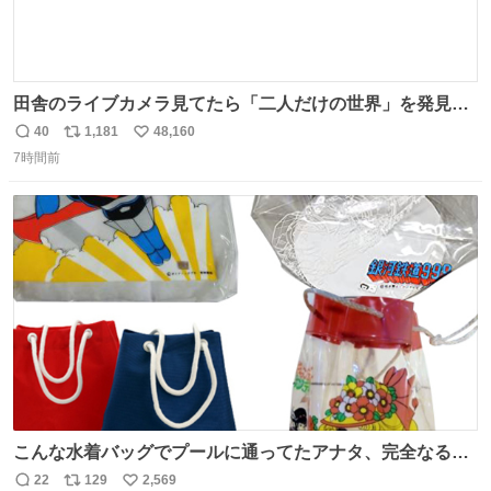
田舎のライブカメラ見てたら「二人だけの世界」を発見し
た
40
1,181
48,160
返
リ
い
7時間前
信
ポ
い
数
ス
ね
ト
数
数
こんな水着バッグでプールに通ってたアナタ、完全なる同
世代（笑） #70年代 #80年代 #昭和レトロ
22
129
2,569
返
リ
い