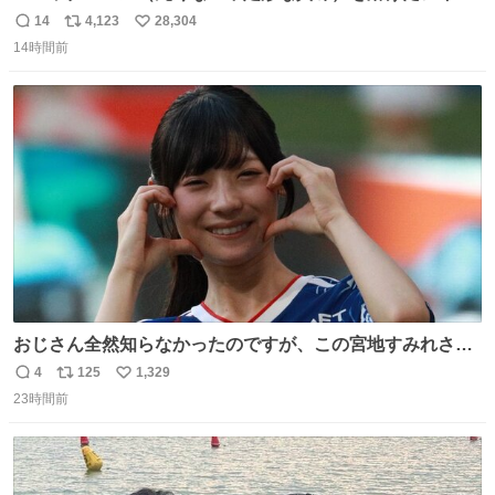
や飴玉、雲、アヒルに見立ててジュエリーデザイナー、
14
4,123
28,304
返
リ
い
Ben Choi 蔡俊文さんの作品。
14時間前
信
ポ
い
instagram.com/bcjoaillerie/
数
ス
ね
ト
数
数
おじさん全然知らなかったのですが、この宮地すみれさん
（日向坂46）はマリサポだったのですね。 カメラ目線でに
4
125
1,329
返
リ
い
っこりしていただいたので撮影したものの、全然誰だか知
23時間前
信
ポ
い
りませんでした。 マリサポらしいのでこれからは名前覚え
数
ス
ね
ます！！
ト
数
数