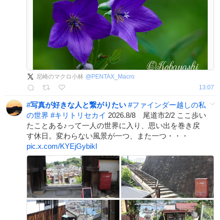
尼崎のマクロ小林
@
PENTAX_Macro
13:07
#
写真が好きな人と繋がりたい
#
ファインダー越しの私
の世界
#
キリトリセカイ
2026.8/8 尾道市2/2 ここ歩い
たことある♪って一人の世界に入り、思い出を巻き戻
す休日。変わらない風景が一つ、また一つ・・・
pic.x.com/KYEjGybikI