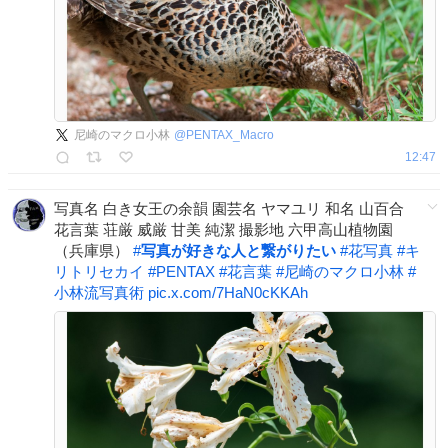
尼崎のマクロ小林
@
PENTAX_Macro
12:47
写真名 白き女王の余韻 園芸名 ヤマユリ 和名 山百合
花言葉 荘厳 威厳 甘美 純潔 撮影地 六甲高山植物園
（兵庫県）
#
写真が好きな人と繋がりたい
#
花写真
#
キ
リトリセカイ
#
PENTAX
#
花言葉
#
尼崎のマクロ小林
#
小林流写真術
pic.x.com/7HaN0cKKAh