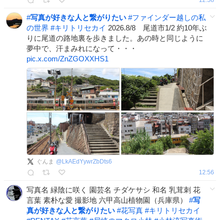
#
写真が好きな人と繋がりたい
#
ファインダー越しの私
の世界
#
キリトリセカイ
2026.8/8 尾道市1/2 約10年ぶ
りに尾道の路地裏を歩きました。あの時と同じように
夢中で、汗まみれになって・・・
pic.x.com/ZnZGOXXHS1
ぐんま
@
LkAEdYywrZbDts6
12:56
写真名 緑陰に咲く 園芸名 チダケサシ 和名 乳茸刺 花
言葉 素朴な愛 撮影地 六甲高山植物園（兵庫県）
#
写
真が好きな人と繋がりたい
#
花写真
#
キリトリセカイ