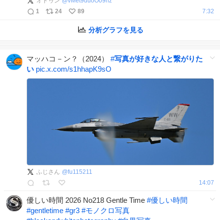
オドゥン
@
vMet9uuoO09nz
1
24
89
7:32
分析グラフを見る
マッハコ－ン？（2024）
#
写真が好きな人と繋がりた
い
pic.x.com/s1hhapK9sO
ふじさん
@
fu115211
14:07
優しい時間 2026 No218 Gentle Time
#
優しい時間
#
gentletime
#
gr3
#
モノクロ写真