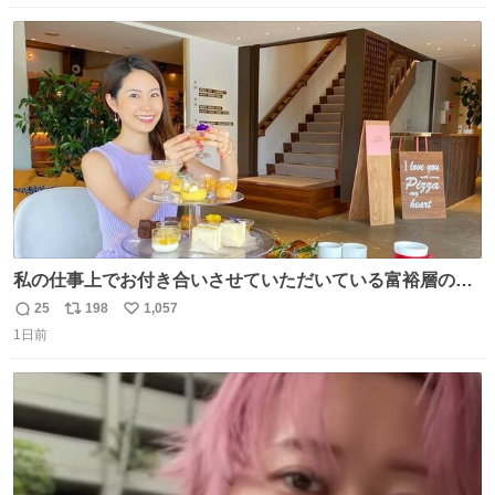
数
ス
ね
ト
数
数
私の仕事上でお付き合いさせていただいている富裕層の社
長さん達は、こんな事しない。 こんな自慢は一切しない
25
198
1,057
返
リ
い
し、なんなら表に出てこない。 自分に自信がない半端モン
1日前
信
ポ
い
はブランドで自分を飾りキラキラ自慢をする。 #折田楓
数
ス
ね
#merchu
ト
数
数