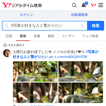
i
ログイン
ID新規取得
検索
キ
ー
話題
最新
画像
動画
ユーザー
ウェブ検索
ワ
ベストポスト
ー
ド
土曜日お疲れ様でした🍻 メジロの水浴び🐦💦
#
写真が
を
好きな人と繋がりたい
pic.x.com/mt8XQKH298
消
す