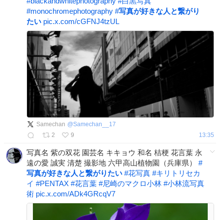
#
blackandwhitephotography
#
白黒写真
#
monochromephotography
#
写真が好きな人と繋がり
たい
pic.x.com/cGFNJ4tzUL
Samechan
@
Samechan__17
2
9
13:35
写真名 紫の双花 園芸名 キキョウ 和名 桔梗 花言葉 永
遠の愛 誠実 清楚 撮影地 六甲高山植物園（兵庫県）
#
写真が好きな人と繋がりたい
#
花写真
#
キリトリセカ
イ
#
PENTAX
#
花言葉
#
尼崎のマクロ小林
#
小林流写真
術
pic.x.com/ADk4GRcqV7