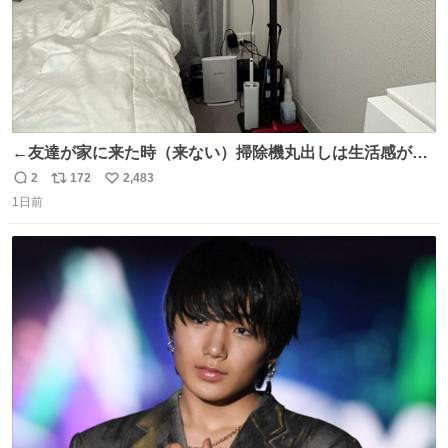
←友達が家に来た時（来ない）掃除機丸出しは生活感が出
てかっこ悪いなぁ →せや
2
172
2,483
返
リ
い
1日前
信
ポ
い
数
ス
ね
ト
数
数