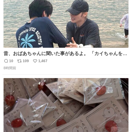
昔、おばあちゃんに聞いた事があるよ。 「カイちゃんをい
じめると、アイツが海から上がって来るぞ。」って。
10
109
1,467
返
リ
い
8時間前
信
ポ
い
数
ス
ね
ト
数
数