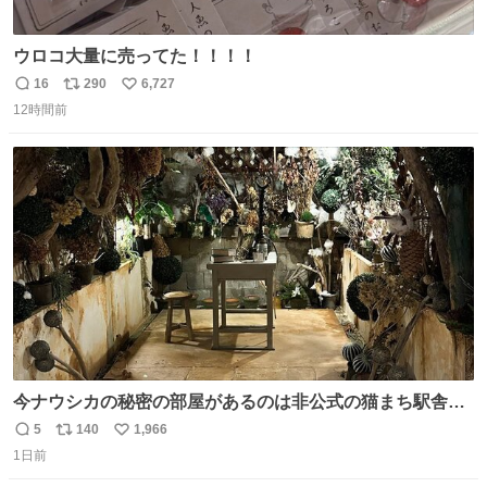
ウロコ大量に売ってた！！！！
16
290
6,727
返
リ
い
12時間前
信
ポ
い
数
ス
ね
ト
数
数
今ナウシカの秘密の部屋があるのは非公式の猫まち駅舎だ
けだもんね。本物が欲しいね
5
140
1,966
返
リ
い
1日前
信
ポ
い
数
ス
ね