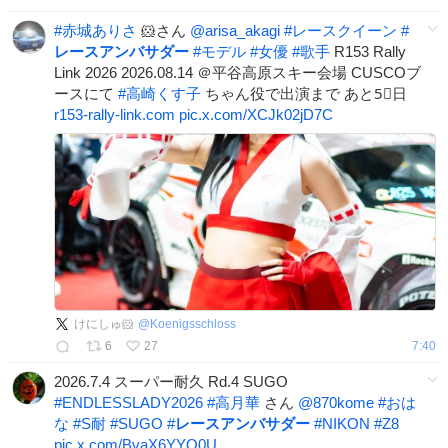
#
赤城ありさ
🐹さん
@arisa_akagi
#
レースクイーン
#
レースアンバサダー
#
モデル
#
女優
#
歌手
R153 Rally
Link 2026 2026.08.14 ＠平谷高原スキー会場 CUSCOブ
ースにて
#
高崎くす子
ちゃん役で出演まで あと5⃣日
r153-rally-link.com
pic.x.com/XCJk02jD7C
けにしゅ🐹
@
Koenigsschloss
6
27
7:40
2026.7.4 スーパー耐久 Rd.4 SUGO
#
ENDLESSLADY2026
#
高月華
さん
@870kome
#
おは
な
#
S耐
#
SUGO
#
レースアンバサダー
#
NIKON
#
Z8
pic.x.com/BvaX6YYQ0U