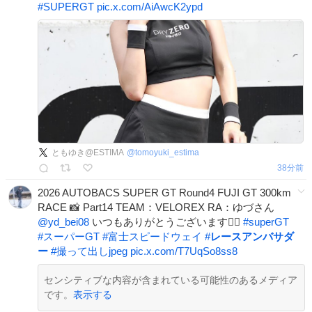
#
SUPERGT
pic.x.com/AiAwcK2ypd
ともゆき@ESTIMA
@
tomoyuki_estima
38分前
2026 AUTOBACS SUPER GT Round4 FUJI GT 300km
RACE 📸 Part14 TEAM：VELOREX RA：ゆづさん
@yd_bei08
いつもありがとうございます🙂‍↕️
#
superGT
#
スーパーGT
#
富士スピードウェイ
#
レースアンバサダ
ー
#
撮って出しjpeg
pic.x.com/T7UqSo8ss8
センシティブな内容が含まれている可能性のあるメディア
です。
表示する