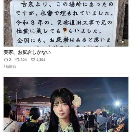
実家、お尻岩しかない
2
304
1,304
返
リ
い
6時間前
信
ポ
い
数
ス
ね
ト
数
数