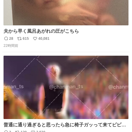
夫から早く風呂あがれの圧がこちら
28
615
40,081
返
リ
い
22時間前
信
ポ
い
数
ス
ね
ト
数
数
普通に通り過ぎると思ったら急に椅子ガッって来てビビっ
た。そんでまじいい匂い。← #超特急_ESCORT