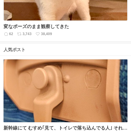
変なポーズのまま観察してきた
62
3,743
38,409
返
リ
い
信
ポ
い
数
ス
ね
人気ポスト
ト
数
数
新幹線にて むすめ｢見て、トイレで落ち込んでる人｣ それに