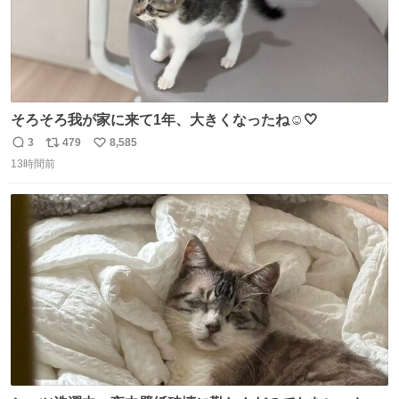
そろそろ我が家に来て1年、大きくなったね☺️🤍
3
479
8,585
返
リ
い
13時間前
信
ポ
い
数
ス
ね
ト
数
数