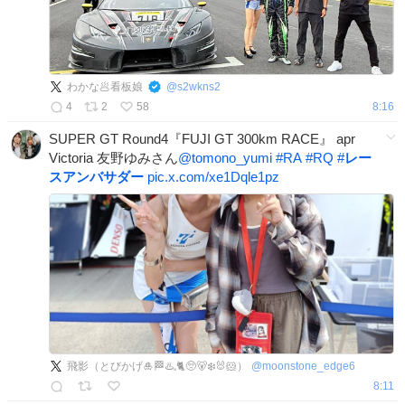
わかな🥟看板娘
@
s2wkns2
4
2
58
8:16
SUPER GT Round4『FUJI GT 300km RACE』 apr
Victoria 友野ゆみさん
@tomono_yumi
#
RA
#
RQ
#
レー
スアンバサダー
pic.x.com/xe1Dqle1pz
飛影（とびかげ🎍🏁♨️𓈒🐈🥺🐻‍❄️🐰🐹）
@
moonstone_edge6
8:11