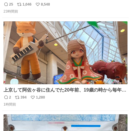
しか見えなくなった どうしてくれるんだ
25
1,046
8,548
返
リ
い
23時間前
信
ポ
い
数
ス
ね
ト
数
数
上京して阿佐ヶ谷に住んでた20年前、19歳の時から毎年参
加してるお祭りなのでとっても感慨深いです。うれしーー
2
394
1,280
返
リ
い
ー！作っていただいた方本当にありがとう。
1時間前
信
ポ
い
数
ス
ね
ト
数
数