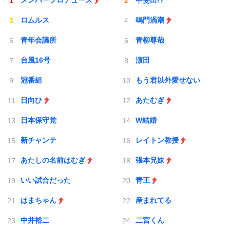
メンバープロデュース
甲斐田!?
ロムルス
鳴門渦潮
青年会議所
青柳尊哉
台風16号
濵田
冠番組
もう君以外愛せない
日向ひ
あたむぎ
日本保守党
W結婚
新チャンテ
レイトン教授
あたしの名前はむぎ
張本兄妹
いい試合だった
青王
はまちゃん
産まれてる
中井裕二
二宮くん