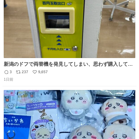
数
新潟のドフで両替機を発見してしまい、思わず購入してし
まい大阪に発送するイベントが発生
3
237
9,657
返
リ
い
1日前
信
ポ
い
数
ス
ね
ト
数
数