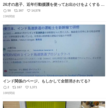
26才の息子、近年行動援護を使ってお出かけをよくする 親
との外出はもう嫌らしい。 中身は小学生位なのに小癪な😅
50
267
14,578
返
リ
い
昨日は夜のショッピングモールに行った 先に寝といてよ❗
15時間前
信
ポ
い
と何度も何度も言い残して。 起きたら冷蔵庫に… ああ、こ
数
ス
ね
れ買いに行ってくれたんだ…😭
ト
数
数
インド関係のページ、もしかして全部消されてる?
2
167
1,371
返
リ
い
18時間前
信
ポ
い
数
ス
ね
ト
数