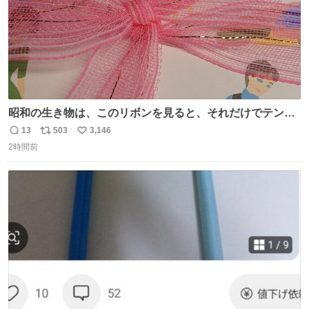
昭和の生き物は、このリボンを見ると、それだけでテンシ
ョンが上がるのである。
13
503
3,146
返
リ
い
2時間前
信
ポ
い
数
ス
ね
ト
数
数