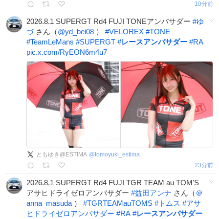
10分前
2026.8.1 SUPERGT Rd4 FUJI TONEアンバサダー
#
ゆ
づ
さん（
@yd_bei08
）
#
VELOREX
#
TONE
#
TeamLeMans
#
SUPERGT
#
レースアンバサダー
#
RA
pic.x.com/RyEON6m4u7
ともゆき@ESTIMA
@
tomoyuki_estima
23分前
2026.8.1 SUPERGT Rd4 FUJI TGR TEAM au TOM'S
アサヒドライゼロアンバサダー
#
益田アンナ
さん（
＠
anna_masuda
）
#
TGRTEAMauTOMS
#
トムス
#
アサ
ヒドライゼロアンバサダー
#
RA
#
レースアンバサダー