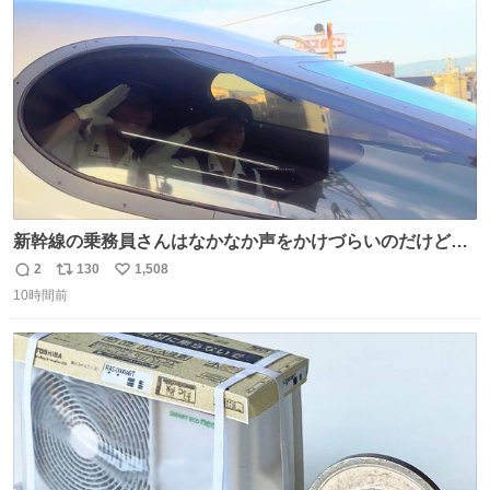
ト
数
数
新幹線の乗務員さんはなかなか声をかけづらいのだけど😅
ルミエールの運転士さん、運転台にカメラマン向けたらお
2
130
1,508
返
リ
い
二人で敬礼🫡✨ 暗くて上手く撮れないなぁ…な顔してた
10時間前
信
ポ
い
ら、わざわざ車外に出て来てくださり✨ 「フリー素材なの
数
ス
ね
で載せて大丈夫です！」と自ら言ってくださる親切気さく
ト
数
数
なS運転士さん感謝