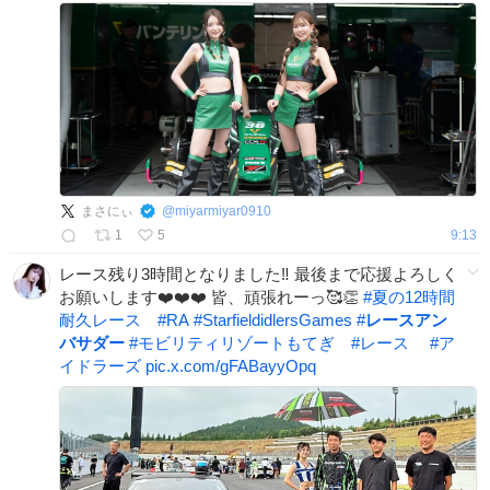
まさにぃ
@
miyarmiyar0910
1
5
9:13
レース残り3時間となりました‼️ 最後まで応援よろしく
お願いします❤️❤️❤️ 皆、頑張れーっ🥰👏
#
夏の12時間
耐久レース
#
RA
#
StarfieldidlersGames
#
レースアン
バサダー
#
モビリティリゾートもてぎ
#
レース
#
ア
イドラーズ
pic.x.com/gFABayyOpq