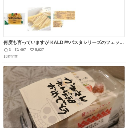
何度も言っていますが KALDI生パスタシリーズのフェット
チーネは 真剣(ガチ)で美味いぞ
3
497
5,627
返
リ
い
15時間前
信
ポ
い
数
ス
ね
ト
数
数