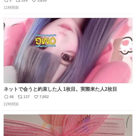
3
129
3,830
返
リ
い
11時間前
信
ポ
い
数
ス
ね
ト
数
数
ネットで会うと約束した人 1枚目。実際来た人2枚目
48
137
7,002
返
リ
い
22時間前
信
ポ
い
数
ス
ね
ト
数
数