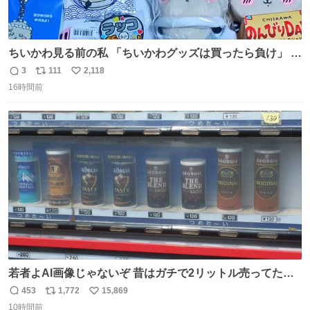
ちいかわ見る前の私 「ちいかわグッズは買ったら負け」 今
「  ︎︎ ︎︎ 」
3
111
2,118
返
リ
い
16時間前
信
ポ
い
数
ス
ね
ト
数
数
若者よAI画像じゃないぞ 昔はガチで2リットル売ってたん
やでw
453
1,772
15,869
返
リ
い
10時間前