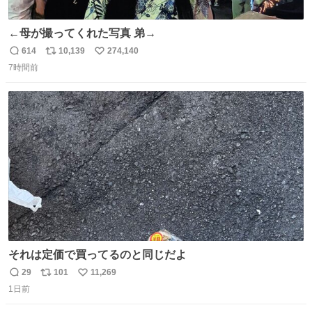
←母が撮ってくれた写真 弟→
614
10,139
274,140
返
リ
い
7時間前
信
ポ
い
数
ス
ね
ト
数
数
それは定価で買ってるのと同じだよ
29
101
11,269
返
リ
い
1日前
信
ポ
い
数
ス
ね