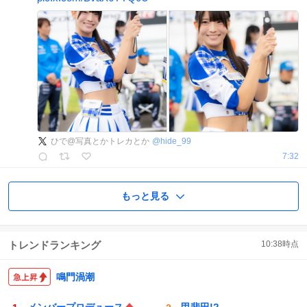
ひで@写真とかトレカとか
@
hide_99
7:32
もっと見る
トレンドランキング
10:38
時点
鳴門渦潮