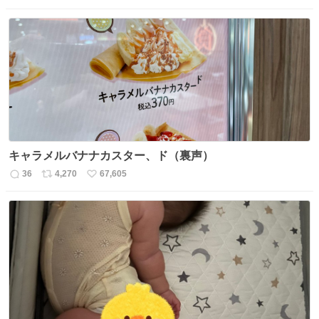
信
ポ
い
数
ス
ね
ト
数
数
キャラメルバナナカスター、ド（裏声）
36
4,270
67,605
返
リ
い
信
ポ
い
数
ス
ね
ト
数
数