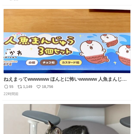
信
ポ
い
数
ス
ね
ト
数
数
ねえまってwwwwww ほんとに怖いwwwww 人魚まんじゅ
う買ってきたから私も永遠のいのちを…ぐへへ…と思いな
55
1,149
18,756
返
リ
い
がら1つ食べたら 奥歯欠けたんだけど！！！！？？？ しか
22時間前
信
ポ
い
もガッツリ😭 まんじゅうだよ？？？？？？ ガリッて言っ
数
ス
ね
たから何？と思って口から出したら自分の歯wwwwww セ
ト
数
数
イレーンの呪いじゃん😭