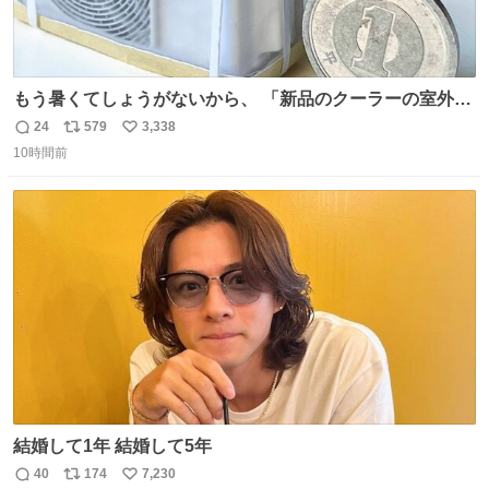
もう暑くてしょうがないから、 「新品のクーラーの室外機
のミニチュア」 でも見ていってよ
24
579
3,338
返
リ
い
10時間前
信
ポ
い
数
ス
ね
ト
数
数
結婚して1年 結婚して5年
40
174
7,230
返
リ
い