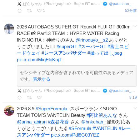
ぱらちゃん《Photographer》 Super GT round4 FUJI
@
parachan_photo
1
52分前
2026 AUTOBACS SUPER GT Round4 FUJI GT 300km
RACE 📸 Part13 TEAM：HYPER WATER Racing
INGING RA：神崎りのさん
@rinodayo__s2
ありがと
うございました🙂‍↕️
#
superGT
#
スーパーGT
#
富士スピ
ードウェイ
#
レースアンバサダー
#
撮って出しjpeg
pic.x.com/MiqEloKnjT
センシティブな内容が含まれている可能性のあるメディア
です。
表示する
ぱらちゃん《Photographer》 Super GT round4 FUJI
@
parachan_photo
9:19
2026.8.9
#
SuperFormula
-スポーツランドSUGO-
TEAM TOM'S VANTELIN Beauty
#
阿比留あんな
さん
@anna_abirun
#
森谷花香
さん
＠hnkchan_
撮影対応あ
りがとうございました✌️
#
SFormula
#
VANTELIN
#
レー
スアンバサダー
pic.x.com/Pdl8G03YEZ