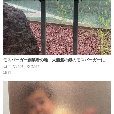
ト
数
数
モスバーガー創業者の地、大船渡の銀のモスバーガーに一
礼。
4
358
2,537
返
リ
い
1日前
信
ポ
い
数
ス
ね
ト
数
数