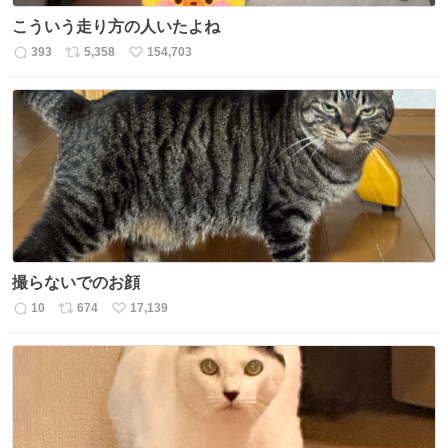
こういう走り方の人いたよね
393
5,358
154,703
返
リ
い
信
ポ
い
数
ス
ね
ト
数
数
撮らないでのお顔
10
674
17,139
返
リ
い
信
ポ
い
数
ス
ね
ト
数
数