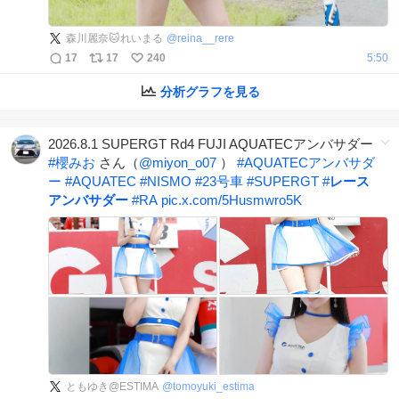
森川麗奈🐱れいまる
@
reina__rere
17
17
240
5:50
分析グラフを見る
2026.8.1 SUPERGT Rd4 FUJI AQUATECアンバサダー
#
櫻みお
さん（
@miyon_o07
）
#
AQUATECアンバサダ
ー
#
AQUATEC
#
NISMO
#
23号車
#
SUPERGT
#
レース
アンバサダー
#
RA
pic.x.com/5Husmwro5K
ともゆき@ESTIMA
@
tomoyuki_estima