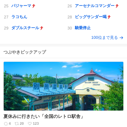
パジャーマ
アーセナルコマンダー
ラコちん
ビッグサンダー喝
ダブルスチール
騎乗停止
100位まで見る
つぶやきピックアップ
夏休みに行きたい「全国のレトロ駅舎」
4
20
123
返
リ
い