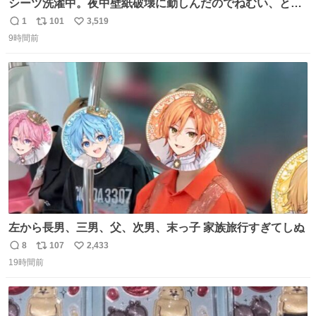
シーツ洗濯中。夜中壁紙破壊に勤しんだのでねむい、との
こと。
1
101
3,519
返
リ
い
9時間前
信
ポ
い
数
ス
ね
ト
数
数
左から長男、三男、父、次男、末っ子 家族旅行すぎてしぬ
8
107
2,433
返
リ
い
19時間前
信
ポ
い
数
ス
ね
ト
数
数