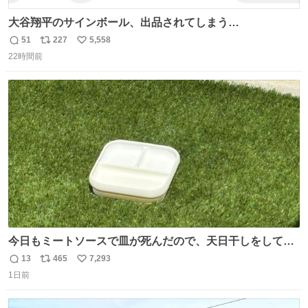
大谷翔平のサインボール、出品されてしまう…
51
227
5,558
返
リ
い
22時間前
信
ポ
い
数
ス
ね
ト
数
数
今日もミートソースで皿が死んだので、天日干しをしてい
ます🍝 ありがとう先人の知恵
13
465
7,293
返
リ
い
1日前
信
ポ
い
数
ス
ね