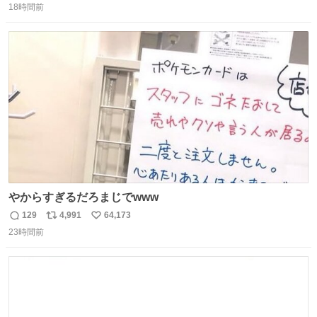
18時間前
信
ポ
い
数
ス
ね
ト
数
数
やからすぎるだろまじでwww
129
4,991
64,173
返
リ
い
23時間前
信
ポ
い
数
ス
ね
ト
数
数