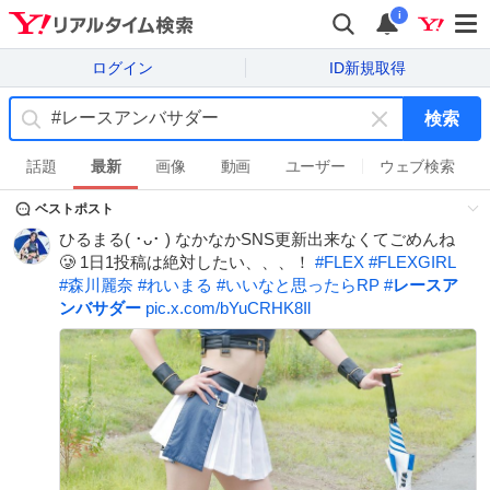
i
ログイン
ID新規取得
検索
キ
ー
話題
最新
画像
動画
ユーザー
ウェブ検索
ワ
ベストポスト
ー
ド
ひるまる( ･ᴗ･ ) なかなかSNS更新出来なくてごめんね
を
🥲 1日1投稿は絶対したい、、、！
#
FLEX
#
FLEXGIRL
消
#
森川麗奈
#
れいまる
#
いいなと思ったらRP
#
レースア
す
ンバサダー
pic.x.com/bYuCRHK8Il