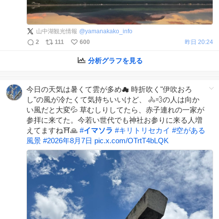
山中湖観光情報
@
yamanakako_info
2
111
600
昨日 20:24
分析グラフを見る
今日の天気は暑くて雲が多め☁ 時折吹く"伊吹おろ
し"の風が冷たくて気持ちいいけど、 🚴💨の人は向か
い風だと大変💦 草むしりしてたら、赤子連れの一家が
参拝に来てた。今若い世代でも神社お参りに来る人増
えてますね⛩🙏
#
イマソラ
#
キリトリセカイ
#
空がある
風景
#
2026年8月7日
pic.x.com/OTrtT4bLQK