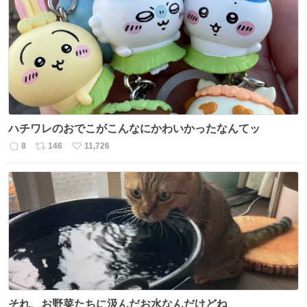
数
ス
ね
ト
数
数
ハチワレのおでこがこんなにかわいかったなんてッ
8
146
11,726
返
リ
い
信
ポ
い
数
ス
ね
ト
数
数
それ、お野菜たちに汲んだお水なんだけどね