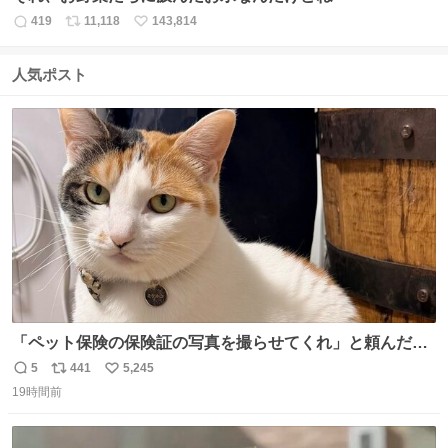
419
11,118
143,814
返
リ
い
信
ポ
い
数
ス
ね
人気ポスト
ト
数
数
「ペット保険の保険証の写真を撮らせてくれ」と頼んだら
ちゃんと座ってポーズを取ってくれた人
5
441
5,245
返
リ
い
19時間前
信
ポ
い
数
ス
ね
ト
数