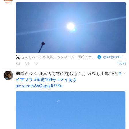
なんちゃって警備員(ニックネーム・愛称：ケビン(KB)ちゃん)
@
kingkankou0120
2分前
🚚📻️🥤🎶🎶 🌗宮古街道の沈み行く月 気温も上昇中💦
#
イマソラ
#
国道106号
#
マイあさ
pic.x.com/WQzpgdU7So