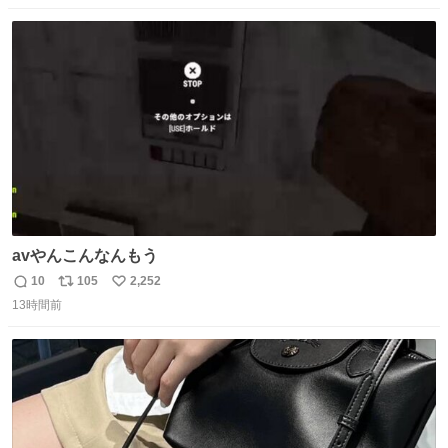
数
ス
ね
ト
数
数
avやんこんなんもう
10
105
2,252
返
リ
い
13時間前
信
ポ
い
数
ス
ね
ト
数
数