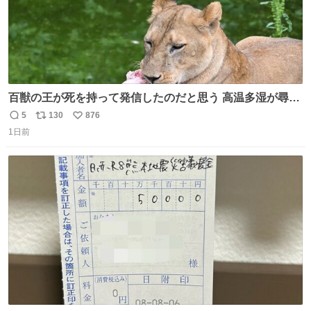
百獣の王が死を持って発信したのだと思う 高温多湿が尋常
でない日本の夏 どうか早急に飼育の環境を見直して 動物の
5
130
876
返
リ
い
命を護ってください…と 治療中のライオンが助かりますよ
1日前
信
ポ
い
うに すべての動物の命が護られますように 2026.7.3📷多摩
数
ス
ね
動物公園にて 残念ながら個体の識別は出来ません
ト
数
数