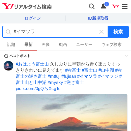
i
ログイン
ID新規取得
検索
キ
ー
話題
最新
画像
動画
ユーザー
ウェブ検索
ワ
ベストポスト
ー
ド
#
おはよう富士山
久しぶりに早朝から赤く染まりくっ
を
きりきれいに見えてます
#
赤富士
#
富士山
#
山中湖
#
赤
消
富士の逆さ富士
#
mtfuji
#
fujisan
#
イマソラ
#
イマフジ
#
す
富士山と山中湖
#
mysky
#
逆さ富士
pic.x.com/0gQ7yXcgTc