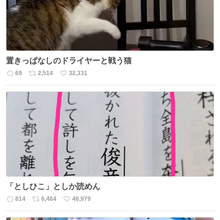
置きっぱなしのドライヤーと戦う猫
69
2,514
32,331
返
リ
い
信
ポ
い
数
ス
ね
ト
数
数
「としひこ」としか読めん
814
6,464
46,979
返
リ
い
信
ポ
い