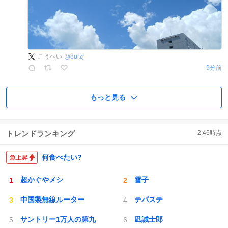
こうへい
@
8urzj
5分前
もっと見る
トレンドランキング
2:46
時点
何食べたい?
超かぐやメシ
雪子
中国製無線ルーター
テパステ
サントリー1万人の第九
凪誠士郎