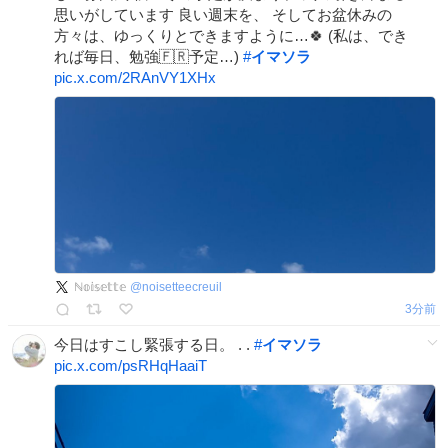
思いがしています 良い週末を、 そしてお盆休みの
方々は、ゆっくりとできますように…🍀 (私は、でき
れば毎日、勉強🇫🇷予定…)
#
イマソラ
pic.x.com/2RAnVY1XHx
ℕ𝕠𝕚𝕤𝕖𝕥𝕥𝕖
@
noisetteecreuil
3分前
今日はすこし緊張する日。 . .
#
イマソラ
pic.x.com/psRHqHaaiT