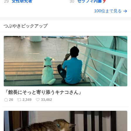
女性研究者
セラフィ内藤
100位まで見る
つぶやきピックアップ
「館長にそっと寄り添うキナコさん」
26
2,349
33,462
返
リ
い
信
ポ
い
数
ス
ね
ト
数
数