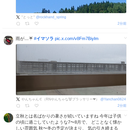
°とっと°
@
rockhand_spring
2分前
雨が…☔
#
イマソラ
pic.x.com/v8Fm7Biylm
やんちゃん🤙（RNやんちゃな👿ブラッサリー❤）
@
Yanchan0624
2分前
立秋とは名ばかりの暑さが続いていますね 今年は子供
の頃に過ごしていたような7〜8月で、 どことなく懐か
しい雰囲気 秋〜冬の予定が決まり、 気の引き締まる