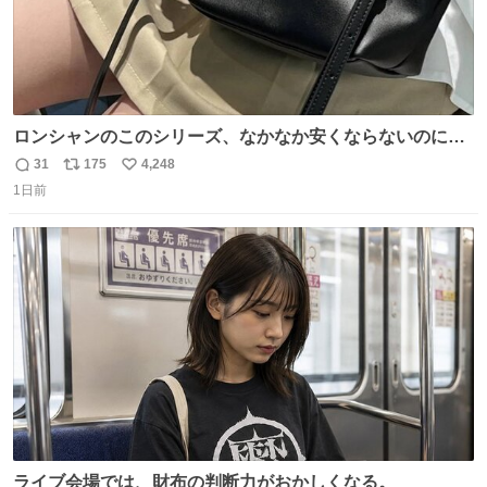
ロンシャンのこのシリーズ、なかなか安くならないのにセ
ール価格になってる🖤✨レザーなのが反則級にかわいい。
31
175
4,248
返
リ
い
持ってるだけでコーデが格上げされる。
1日前
信
ポ
い
数
ス
ね
ト
数
数
ライブ会場では、財布の判断力がおかしくなる。