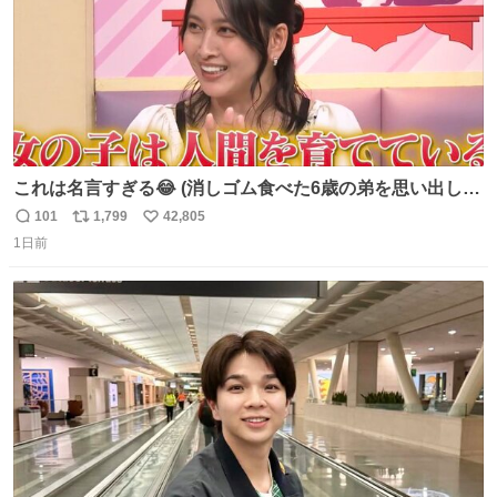
これは名言すぎる😂 (消しゴム食べた6歳の弟を思い出しな
がら)
101
1,799
42,805
返
リ
い
1日前
信
ポ
い
数
ス
ね
ト
数
数