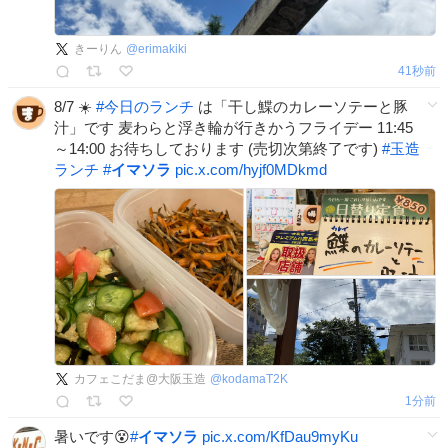
きーりん
@
erimakiki
41秒前
8/7 ☀️
#
今日のランチ
は「干し鰈のカレーソテーと豚
汁」です 麦わらと浮き輪が行きかうフライデー 11:45
～14:00 お待ちしております (売切次第終了です)
#
玉造
ランチ
#
イマソラ
pic.x.com/hyjf0MDkmd
カフェこだま@大阪玉造
@
kodamaT2K
1分前
暑いです😵
#
イマソラ
pic.x.com/KfDau9myKu