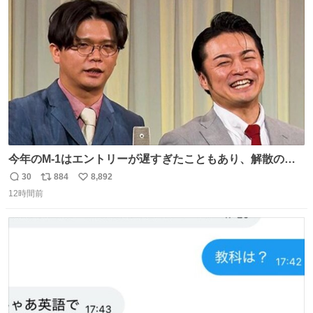
ト
数
数
今年のM-1はエントリーが遅すぎたこともあり、解散の可
能性を作り出してからのスタート！！ 遅くなって申し訳な
30
884
8,892
返
リ
い
い🙏 エントリーナンバーは「GO!無策!」でかなり覚えやす
12時間前
信
ポ
い
い！応援をお願いすることになりそう！！
数
ス
ね
ト
数
数