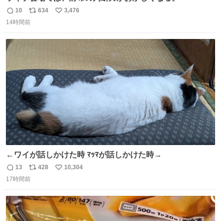
10
634
3,476
返
リ
い
14時間前
信
ポ
い
数
ス
ね
ト
数
数
←ワイが話しかけた時 ﾏｯﾏが話しかけた時→
13
428
10,304
返
リ
い
17時間前
信
ポ
い
数
ス
ね
ト
数
数