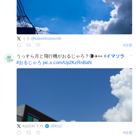
くろ
@
kakekikukeko96
4分前
うっすら月と飛行機がおるじゃろ？🌘✈️👀
#
イマソラ
#
おるじゃろ
pic.x.com/Up2KzRnBaN
kzy2(ｶｽﾞﾔ.Y)
@
kzy2
4分前