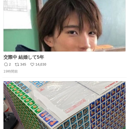
交際中 結婚して5年
2
345
14,030
返
リ
い
19時間前
信
ポ
い
数
ス
ね
ト
数
数