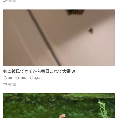
15時間前
信
ポ
い
数
ス
ね
ト
数
数
妹に彼氏できてから毎日これで大鬱 w
38
106
3,422
返
リ
い
20時間前
信
ポ
い
数
ス
ね
ト
数
数