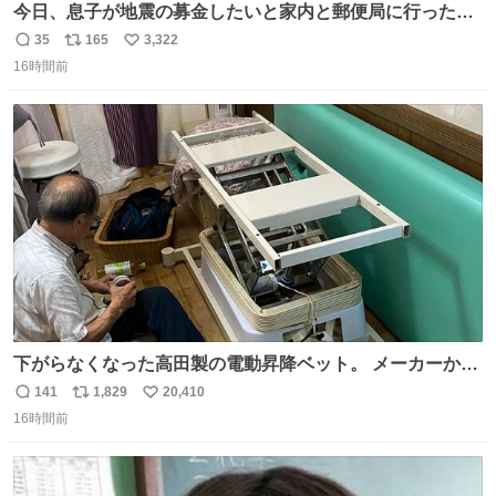
今日、息子が地震の募金したいと家内と郵便局に行ったみ
たいです。おもちゃとか買う選択肢もあったと思うけど、
35
165
3,322
返
リ
い
自分で貯めてた2万円を役に立てて欲しい、みんなも元気
16時間前
信
ポ
い
になって欲しいと。家内も一緒に募金したので、自分も何
数
ス
ね
かできたらなぁと思いました。
ト
数
数
下がらなくなった高田製の電動昇降ベット。 メーカーから
は、完全に見放されたんですが、 見事に85歳の父が治しま
141
1,829
20,410
返
リ
い
した。 うちの父は、トヨタカローラのボディをオート生産
16時間前
信
ポ
い
する、工業ロボットの製作者なんですが、 父が電動ベット
数
ス
ね
の配線をハンダで修理している横で、
ト
数
数