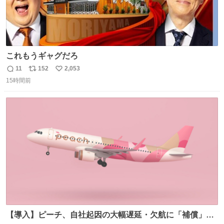
これもうギャグだろ
11
152
2,053
返
リ
い
15時間前
信
ポ
い
数
ス
ね
ト
数
数
【導入】ピーチ、自社起因の大幅遅延・欠航に「補償」開