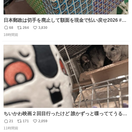
日本郵政は切手を廃止して額面を現金で払い戻せ2026 #日
本郵政 @JapanPostHD_PR
68
264
3,830
返
リ
い
18時間前
信
ポ
い
数
ス
ね
ト
数
数
ちいかわ映画２回目行ったけど 誰かずっと喋っててうるさ
かった 許せねえ
21
171
2,059
返
リ
い
11時間前
信
ポ
い