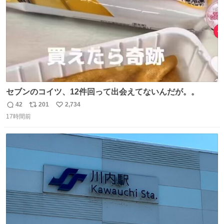
セブンのコイツ、12件回って出会えてないんだが。。
42
201
2,734
返
リ
い
17時間前
信
ポ
い
数
ス
ね
ト
数
数