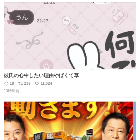
数
ス
ね
ト
数
数
彼氏の心中したい理由やばくて草
18
239
11,024
返
リ
い
13時間前
信
ポ
い
数
ス
ね
ト
数
数