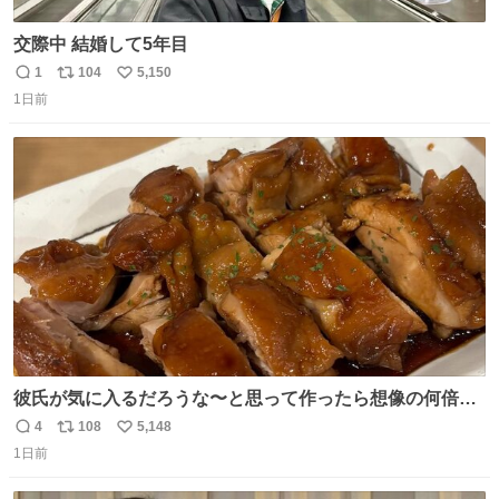
交際中 結婚して5年目
1
104
5,150
返
リ
い
1日前
信
ポ
い
数
ス
ね
ト
数
数
彼氏が気に入るだろうな〜と思って作ったら想像の何倍も
美味しい美味しい言ってくれて嬉しい
4
108
5,148
返
リ
い
1日前
信
ポ
い
数
ス
ね