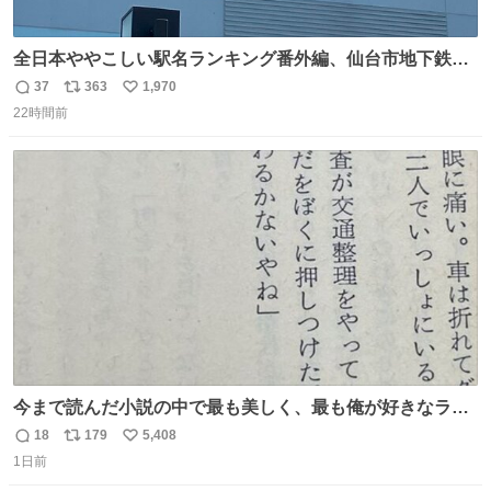
全日本ややこしい駅名ランキング番外編、仙台市地下鉄川
内駅
37
363
1,970
返
リ
い
22時間前
信
ポ
い
数
ス
ね
ト
数
数
今まで読んだ小説の中で最も美しく、最も俺が好きなラス
トシーン
18
179
5,408
返
リ
い
1日前
信
ポ
い