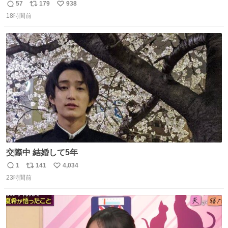
始へ news.livedoor.com/article/detail… 同社に起因する理
57
179
938
返
リ
い
由によって大幅遅延や欠航が発生した場合、乗客が負担し
18時間前
信
ポ
い
た宿泊費や交通費を、領収書の事後申請に基づき、国内線
数
ス
ね
は1人あたり上限1万円、国際線は上限2万円まで支払う。
ト
数
数
交際中 結婚して5年
1
141
4,034
返
リ
い
23時間前
信
ポ
い
数
ス
ね
ト
数
数