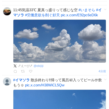
11:45気温33℃ 夏真っ盛りって感じな空
#
いまそら
#
イ
マソラ
#
労働意欲を削ぐ好天
pic.x.com/E92pc6eD6k
🍤えーび🍤
@
ebijiji
4分前
#
イマソラ
散歩終わり‼️帰って風呂🛀入ってビール🍺飲
もう☺
pic.x.com/H38WiCL5Qw