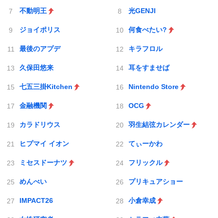
不動明王
光GENJI
ジョイポリス
何食べたい?
最後のアプデ
キラフロル
久保田悠来
耳をすませば
七五三掛Kitchen
Nintendo Store
金融機関
OCG
カラドリウス
羽生結弦カレンダー
ヒプマイ イオン
てぃーかわ
ミセスドーナツ
フリックル
めんべい
プリキュアショー
IMPACT26
小倉幸成