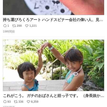
持ち運びろくろアート ハンドスピナー会社の偉い人、見て
ください。
1
288
1,221
返
リ
い
19時間前
信
ポ
い
数
ス
ね
ト
数
数
これがこう。 ガチのおばさんと姪っ子です。 （身長抜かさ
れててしぬ笑） #ヤツルギ12 #家族でヒロイン
93
336
8,359
返
リ
い