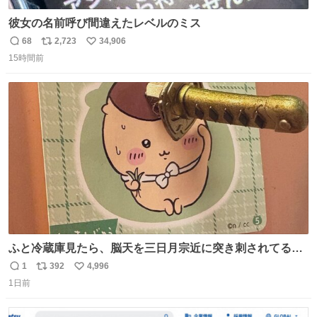
彼女の名前呼び間違えたレベルのミス
68
2,723
34,906
返
リ
い
15時間前
信
ポ
い
数
ス
ね
ト
数
数
ふと冷蔵庫見たら、脳天を三日月宗近に突き刺されてるく
りまんじゅうパイセンが
1
392
4,996
返
リ
い
1日前
信
ポ
い
数
ス
ね