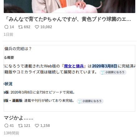
「みんなで育てたPちゃんですが、黄色ブドウ球菌のエン
テロトキシン（耐熱性毒素）が検出されたので、議論する
14
692
10,082
返
リ
い
までもなく処分が決まりました」
1日前
信
ポ
い
数
ス
ね
ト
数
数
マジかよ……
41
121
1,158
返
リ
い
13時間前
信
ポ
い