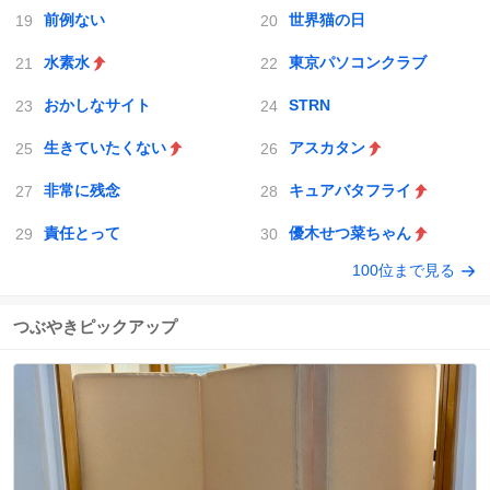
前例ない
世界猫の日
水素水
東京パソコンクラブ
おかしなサイト
STRN
生きていたくない
アスカタン
非常に残念
キュアバタフライ
責任とって
優木せつ菜ちゃん
100位まで見る
つぶやきピックアップ