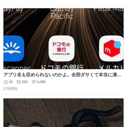
信
ポ
い
数
ス
ね
ト
数
数
アプリ名も収められないのかよ。全部ダサくて本当に凄
い。 https://t.co/LemyLGyVkR
10
502
4,498
返
リ
い
17時間前
信
ポ
い
数
ス
ね
ト
数
数