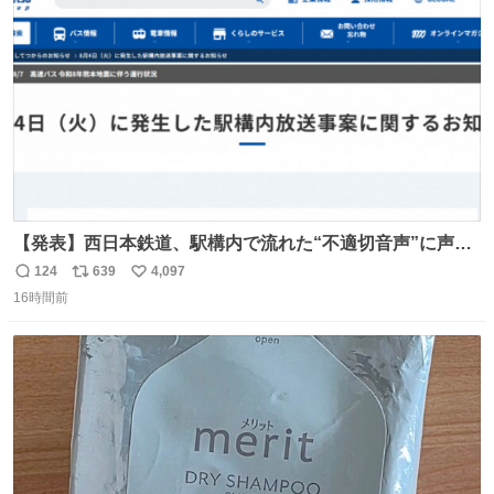
ト
数
数
【発表】西日本鉄道、駅構内で流れた“不適切音声”に声明
「被害届も検討」 news.livedoor.com/article/detail… 4日
124
639
4,097
返
リ
い
に西鉄福岡（天神）駅および薬院駅で発生した駅構内放送
16時間前
信
ポ
い
事案について声明を公表した。「第三者によって駅構内放
数
ス
ね
送設備に外部から不正に音声が流された可能性も含めて確
ト
数
数
認を実施」と説明した。