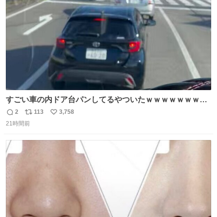
数
すごい車の内ドア台パンしてるやついたｗｗｗｗｗｗｗｗ
ｗｗｗｗｗｗ
2
113
3,758
返
リ
い
21時間前
信
ポ
い
数
ス
ね
ト
数
数