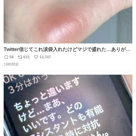
Twitter信じてこれ涙袋入れたけどマジで盛れた…ありがと
う…
58
631
12,747
返
リ
い
19時間前
信
ポ
い
数
ス
ね
ト
数
数