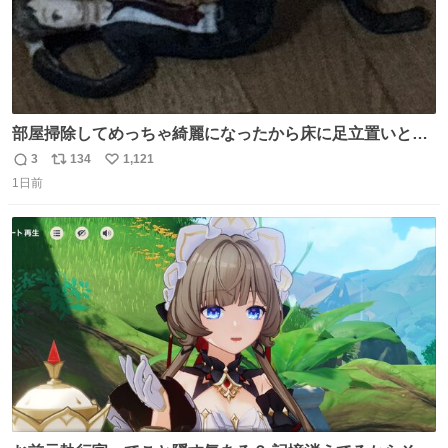
部屋掃除してめっちゃ綺麗になったから床に足立置いとい
たら家族にまだゴミ残ってるよって言われて神
3
134
1,121
返
リ
い
1日前
信
ポ
い
数
ス
ね
ト
数
数