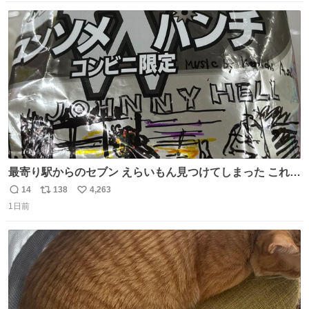
数
ス
ね
ト
数
数
最寄り駅からのセブン えらいもん見つけてしまった これ売
ってくれへんかな… #浅井健一 #ポテチ #ロックの名盤
14
138
4,263
返
リ
い
1日前
信
ポ
い
数
ス
ね
ト
数
数