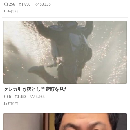
256
850
53,135
返
リ
い
16時間前
信
ポ
い
数
ス
ね
ト
数
数
クレカ引き落とし予定額を見た
5
453
4,924
返
リ
い
18時間前
信
ポ
い
数
ス
ね
ト
数
数