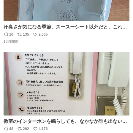
汗臭さが気になる季節、スースーシート以外だと、これが
とにかくスッキリする。2年くらい前に #生活は踊る で紹
10
135
2,065
返
リ
い
介したやつ。おじさんにもおばさんにもオススメだ。ドラ
16時間前
信
ポ
い
ストに売ってるぞ。ドライシャンプーって書いてあるけど
数
ス
ね
汗拭きシートみたいなもの。耳裏襟足首筋がんがん拭いて
ト
数
数
汗臭不安を解消。
教室のインターホンを鳴らしても、なかなか誰も出ないこ
とがあります…。 もしかすると「電話の出方」に困ってい
48
292
4,176
返
リ
い