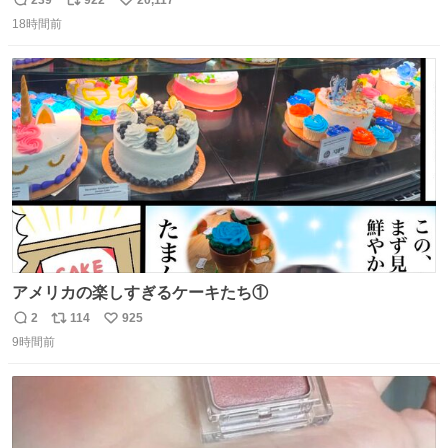
返
リ
い
＆寝起きのボサボサ頭でも「今日も可愛いね」が止まらな
18時間前
信
ポ
い
い。放っておくと永遠に髪撫でてきて作業進まない()
数
ス
ね
156cm40kg、年中日焼け止めとお友達の私より綺麗な手や
ト
数
数
めてもろて とか言う
アメリカの楽しすぎるケーキたち①
2
114
925
返
リ
い
9時間前
信
ポ
い
数
ス
ね
ト
数
数