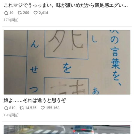
これマジでうっっまい。味が濃いめだから満足感エグいし
1週間で3キロ痩せた😭
10
200
2,414
返
リ
い
17時間前
信
ポ
い
数
ス
ね
ト
数
数
娘よ……それは違うと思うぞ
819
14,535
155,168
返
リ
い
19時間前
信
ポ
い
数
ス
ね
ト
数