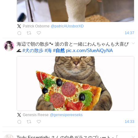
Patrick Osborne
@
patricAUosborXD
14:37
海辺で朝の散歩🐾 波の音と一緒にわんちゃんも大喜び
🌊
#
犬の散歩
#
海
#
自然
pic.x.com/SfueAiQyNA
Genesis Reese
@
genesipereeseks
14:33
Truly Essentially さんの白色ガラスのプレート -「