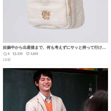
妊娠中から出産後まで、何も考えずにサッと持って行ける
ようなショルダーバッグが欲しいな〜と思っていたのだけ
4
235
3,820
返
リ
い
ど snidelでめちゃくちゃピッタリなものを見つけたので買
1日前
信
ポ
い
った！✨ スマホと小物とペットボトルが入るの最高すぎる
数
ス
ね
🥹 しかもスマホ入れ独立してるしファスナーない！地味に
ト
数
数
嬉しいやつ！！！