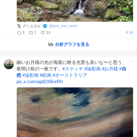
🍂たぬ吉🍃
@
pon_pon_kichi
3
7
33
8:36
分析グラフを見る
細いお月様の光が海面に映る光景も良いな〜と思う、
夜明け前の一枚です。
#
スケッチ
#
油彩画
#
お月様
#
自
然
#
油彩画
#
絵画
#
オーストラリア
pic.x.com/aptDXBorRh