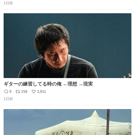
るのかもしれません。 そこで「何を話せばいいか」が見え
1日前
信
ポ
い
る手引きを用意して、安心して電話に出られるようにしま
数
ス
ね
す。 インターホンの応対も大切なコミュニケーションの学
ト
数
数
びです。
ギターの練習してる時の俺 ←理想 →現実
9
158
3,911
返
リ
い
1日前
信
ポ
い
数
ス
ね
ト
数
数