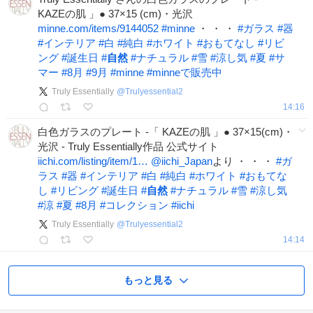
KAZEの肌 」● 37×15 (cm)・光沢
minne.com/items/9144052
#
minne
・ ・ ・
#
ガラス
#
器
#
インテリア
#
白
#
純白
#
ホワイト
#
おもてなし
#
リビ
ング
#
誕生日
#
自然
#
ナチュラル
#
雪
#
涼し気
#
夏
#
サ
マー
#
8月
#
9月
#
minne
#
minneで販売中
Truly Essentially
@
Trulyessential2
14:16
白色ガラスのプレート -「 KAZEの肌 」● 37×15(cm)・
光沢 - Truly Essentially作品 公式サイト
iichi.com/listing/item/1…
@iichi_Japan
より ・ ・ ・
#
ガ
ラス
#
器
#
インテリア
#
白
#
純白
#
ホワイト
#
おもてな
し
#
リビング
#
誕生日
#
自然
#
ナチュラル
#
雪
#
涼し気
#
涼
#
夏
#
8月
#
コレクション
#
iichi
Truly Essentially
@
Trulyessential2
14:14
もっと見る