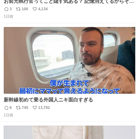
お前元執行官ってこと隠す気ある？ 記憶消えてるからそん
な考えに至らないだろうけどさ…
3
100
4,134
返
リ
い
1日前
信
ポ
い
数
ス
ね
ト
数
数
新幹線初めて乗る外国人ニキ面白すぎる
6
745
13,792
返
リ
い
1日前
信
ポ
い
数
ス
ね
ト
数
数