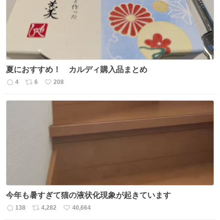
数
夏におすすめ！ カルディ購入品まとめ
4
6
208
返
リ
い
信
ポ
い
数
ス
ね
ト
数
数
今年も暑すぎて猫の液状化現象が起きています
138
4,282
40,664
返
リ
い