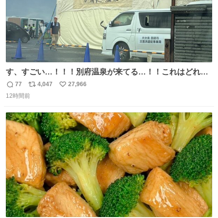
す、すごい…！！！別府温泉が来てる…！！これはどれぐ
らい待つんだろう…
77
4,047
27,966
返
リ
い
12時間前
信
ポ
い
数
ス
ね
ト
数
数