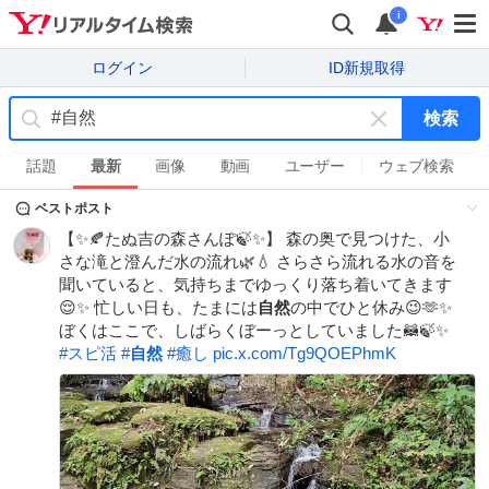
i
ログイン
ID新規取得
検索
キ
ー
話題
最新
画像
動画
ユーザー
ウェブ検索
ワ
ベストポスト
ー
ド
【✨🍂たぬ吉の森さんぽ🍃✨】 森の奥で見つけた、小
を
さな滝と澄んだ水の流れ🌿💧 さらさら流れる水の音を
消
聞いていると、気持ちまでゆっくり落ち着いてきます
す
😌✨ 忙しい日も、たまには
自然
の中でひと休み😉🫶✨
ぼくはここで、しばらくぼーっとしていました🦝🍃✨
#
スピ活
#
自然
#
癒し
pic.x.com/Tg9QOEPhmK