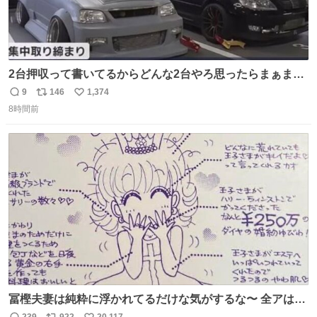
2台押収って書いてるからどんな2台やろ思ったらまぁまぁ
へんてこな1台押収してて笑い止まらん
9
146
1,374
返
リ
い
8時間前
信
ポ
い
数
ス
ね
ト
数
数
冨樫夫妻は純粋に浮かれてるだけな気がするな〜 全アはこ
こに自分の市場価値的なものを上乗せするので、 すっぴん
239
922
20,117