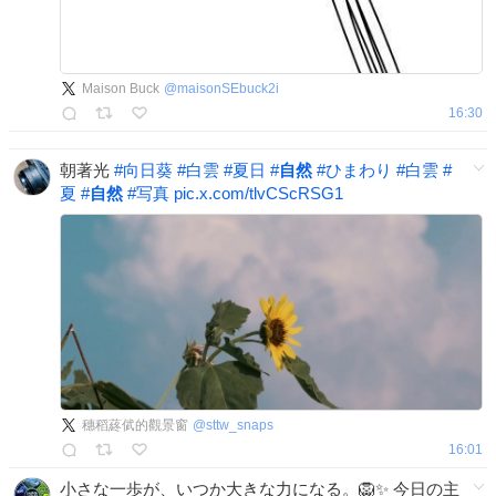
Maison Buck
@
maisonSEbuck2i
16:30
朝著光
#
向日葵
#
白雲
#
夏日
#
自然
#
ひまわり
#
白雲
#
夏
#
自然
#
写真
pic.x.com/tlvCScRSG1
穗稻蔠倵的觀景窗
@
sttw_snaps
16:01
小さな一歩が、いつか大きな力になる。🦁✨ 今日の主