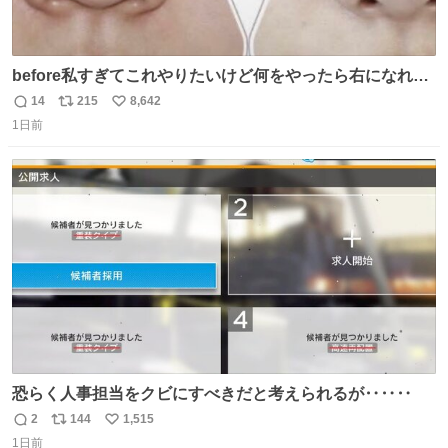
before私すぎてこれやりたいけど何をやったら右になれる
の
14
215
8,642
返
リ
い
1日前
信
ポ
い
数
ス
ね
ト
数
数
恐らく人事担当をクビにすべきだと考えられるが‥‥‥
2
144
1,515
返
リ
い
1日前