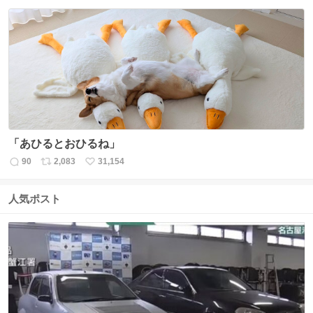
信
ポ
い
数
ス
ね
ト
数
数
「あひるとおひるね」
90
2,083
31,154
返
リ
い
信
ポ
い
数
ス
ね
人気ポスト
ト
数
数