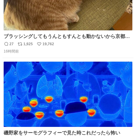
ブラッシングしてもうんともすんとも動かないから京都の
寺にある庭みたいになってる
27
1,925
19,762
返
リ
い
16時間前
信
ポ
い
数
ス
ね
ト
数
数
磯野家をサーモグラフィーで見た時これだったら怖い