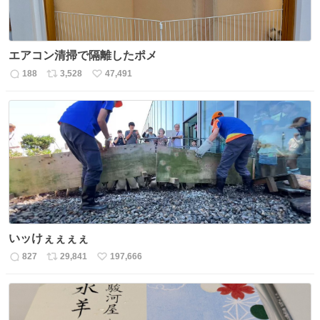
エアコン清掃で隔離したポメ
188
3,528
47,491
返
リ
い
信
ポ
い
数
ス
ね
ト
数
数
いッけぇぇぇぇ
827
29,841
197,666
返
リ
い
信
ポ
い
数
ス
ね
ト
数