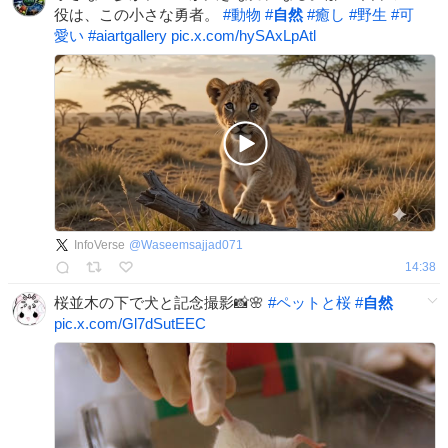
役は、この小さな勇者。
#
動物
#
自然
#
癒し
#
野生
#
可
愛い
#
aiartgallery
pic.x.com/hySAxLpAtl
InfoVerse
@
Waseemsajjad071
14:38
桜並木の下で犬と記念撮影📸🌸
#
ペットと桜
#
自然
pic.x.com/Gl7dSutEEC