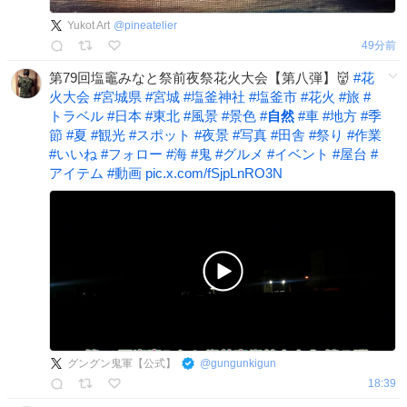
Yukot Art
@
pineatelier
49分前
第79回塩竈みなと祭前夜祭花火大会【第八弾】👹
#
花
火大会
#
宮城県
#
宮城
#
塩釜神社
#
塩釜市
#
花火
#
旅
#
トラベル
#
日本
#
東北
#
風景
#
景色
#
自然
#
車
#
地方
#
季
節
#
夏
#
観光
#
スポット
#
夜景
#
写真
#
田舎
#
祭り
#
作業
#
いいね
#
フォロー
#
海
#
鬼
#
グルメ
#
イベント
#
屋台
#
アイテム
#
動画
pic.x.com/fSjpLnRO3N
グングン鬼軍【公式】
@
gungunkigun
18:39