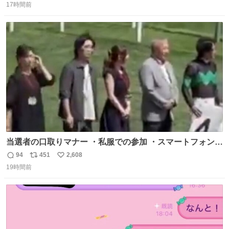
に手洗い…
17時間前
信
ポ
い
数
ス
ね
ト
数
数
当選者の口取りマナー ・私服での参加 ・スマートフォンで
の撮影 ・調教師へ自分から握手を求める行為 ・シャツをズ
94
451
2,608
返
リ
い
ボンにインしていない服装 ・ボディーバッグの着用 私も口
19時間前
信
ポ
い
ドリに参加したいので、出禁になる前に繰り返し案内して
数
ス
ね
ほしい #DMMバヌーシ
ト
数
数