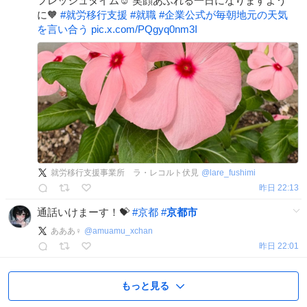
フレッシュタイム☺️ 笑顔あふれる一日になりますよう
に🧡
#
就労移行支援
#
就職
#
企業公式が毎朝地元の天気
を言い合う
pic.x.com/PQgyq0nm3I
就労移行支援事業所 ラ・レコルト伏見
@
lare_fushimi
昨日 22:13
通話いけまーす！💝
#
京都
#
京都市
あああ♀
@
amuamu_xchan
昨日 22:01
もっと見る