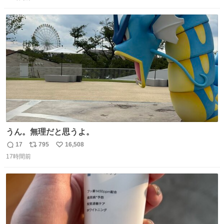
信
ポ
い
や〜素晴らしいですね。 パパ・ユーア クレイジー
数
ス
ね
rebelbooks.theshop.jp/items/153696070
ト
数
数
うん。無理だと思うよ。
17
795
16,508
返
リ
い
17時間前
信
ポ
い
数
ス
ね
ト
数
数