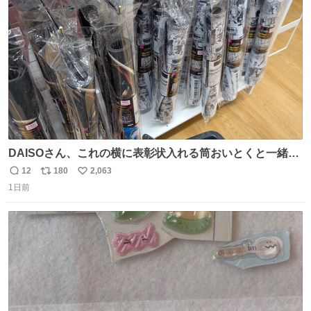
ト
数
数
DAISOさん、これの横に表彰状入れる筒おいとくと一緒に
売れますのでご検討下さい
12
180
2,063
返
リ
い
1日前
信
ポ
い
数
ス
ね
ト
数
数