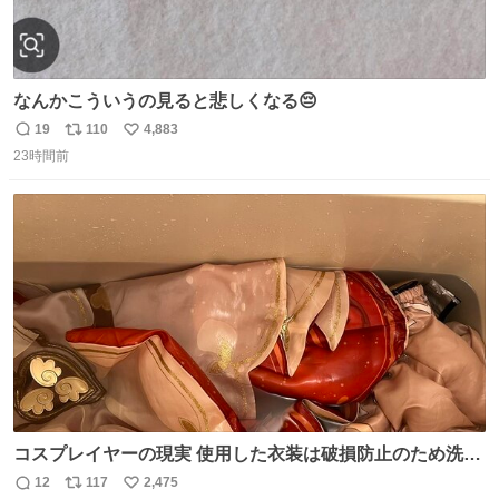
なんかこういうの見ると悲しくなる😔
19
110
4,883
返
リ
い
23時間前
信
ポ
い
数
ス
ね
ト
数
数
コスプレイヤーの現実 使用した衣装は破損防止のため洗濯
機に入れられないので、大体こんな感じで浸け置きした後
12
117
2,475
返
リ
い