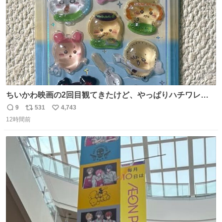
ちいかわ映画の2回目観てきたけど、やっぱりハチワレの
「ハモりすごいよッ…」に対するちいかわの「エ゛ッ!?(い
9
531
4,743
返
リ
い
まそんな場合じゃねぇだろお前よぉ)」が面白すぎる。
12時間前
信
ポ
い
数
ス
ね
ト
数
数