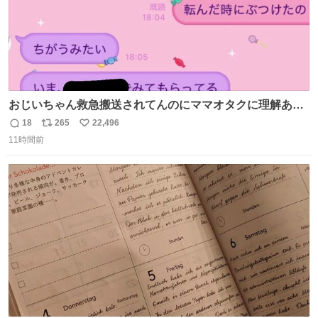
おじいちゃん救急搬送されてんのにママオタクに理解あっ
て不謹慎だけどウケる
18
265
22,496
返
リ
い
11時間前
信
ポ
い
数
ス
ね
ト
数
数