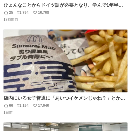
ひょんなことからドイツ語が必要となり、学んで1年半に
なる。 ちなみに最初の半年で『必携ドイツ文法総まとめ』
25
794
10,708
返
リ
い
と『重要単語4000』を数十周して丸暗記した。読み書きに
13時間前
信
ポ
い
困らなくなり、日記も8ヶ月続けて書ける量はこの通り。
数
ス
ね
Geminiの添削もエラーの指摘は激減し、上級の表現を教え
ト
数
数
てもらう今日この頃。
店内にいる女子普通に「あいつイケメンじゃね？」とか
「スマホの持ち方きもw」とか大声で騒いでて怖い
66
194
17,040
返
リ
い
1日前
信
ポ
い
数
ス
ね
ト
数