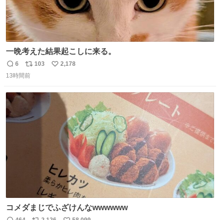
一晩考えた結果起こしに来る。
6
103
2,178
返
リ
い
13時間前
信
ポ
い
数
ス
ね
ト
数
数
コメダまじでふざけんなwwwwww
464
2,126
58,099