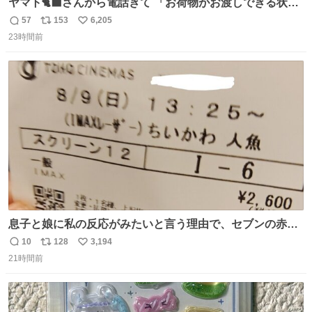
ヤマト🐈‍⬛さんから電話きて 「お荷物がお渡しできる状況
でない程潰れてまして」って えっ😳 見に行くとこの状態
57
153
6,205
返
リ
い
😭 海渡ってくる時に潰れたっぽい 「一旦戻して新しいの
23時間前
信
ポ
い
送ってもらいます」みたいに言ってたから 在庫ないし💦 っ
数
ス
ね
て事で中身無事だったから連れて帰って来た😅 壊れる物な
ト
数
数
くて良かった
息子と娘に私の反応がみたいと言う理由で、セブンの赤魚
の煮付けを食べさせられ、ちいかわの映画に連れてこられ
10
128
3,194
返
リ
い
ました 一体どういうことなんやで…
21時間前
信
ポ
い
数
ス
ね
ト
数
数