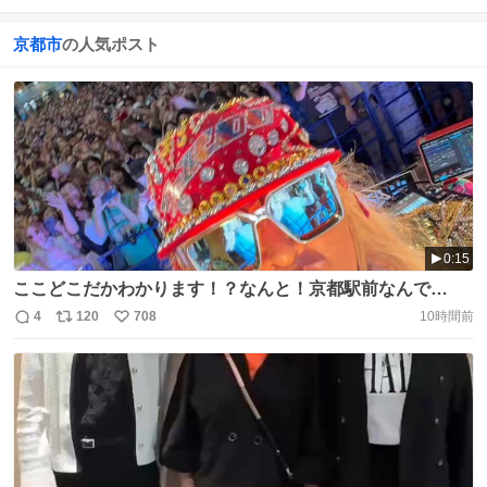
京都市
の人気ポスト
0:15
ここどこだかわかります！？なんと！京都駅前なんで
す！！ 下京・京都駅前サマーフェスタ2026！！ 昨年に引
4
120
708
10時間前
返
リ
い
き続き今年も京都駅前でNEO盆踊り！！ 日本盆踊り協会の
信
ポ
い
踊り手さんと出演させていただきました！！
数
ス
ね
https://t.co/ZmuSoA0WIj
ト
数
数