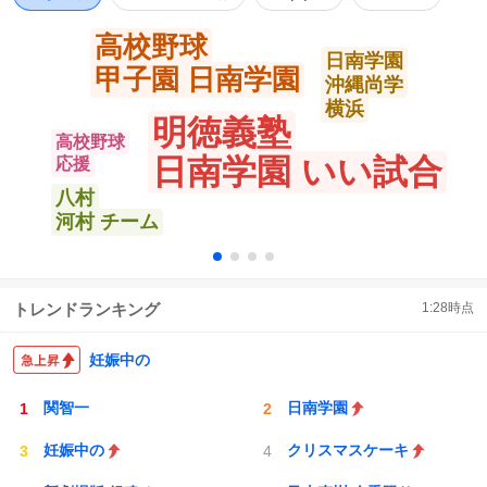
高校野球
日南学園
甲子園 日南学園
沖縄尚学
横浜
明徳義塾
高校野球
日南学園 いい試合
応援
八村
河村 チーム
トレンドランキング
1:28
時点
妊娠中の
関智一
日南学園
妊娠中の
クリスマスケーキ