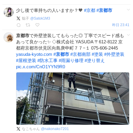
少し後で車持ちの人いますか？🧡
#
京都
#
京都市
聡子
@
Satok1M3
昨日 23:41
京都市
で外壁塗装してもらった◎ 丁寧でスピード感も
あって良かった✨ ◇株式会社 YASUDA 〒612-8122 京
都府京都市伏見区向島庚申町７７−１ 075-606-2445
yasuda-kyoto.com
#
京都市
#
京都南部
#
塗装
#
外壁塗装
#
屋根塗装
#
防水工事
#
雨漏り修理
#
塗り替え
pic.x.com/CnO1YYN9R0
なこちゃん
@
nakonako7201