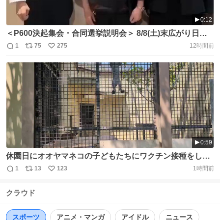
0:12
＜P600決起集会・合同選挙説明会＞ 8/8(土)末広がり日🌻
久しぶり京都女子で1.2.参政党 参政党京都府連、 長岡京市
1
75
275
12時間前
返
リ
い
議会議員 #天木みなみ 宇治市政改革委員 #大奈 京都市
信
ポ
い
政改革委員(西京) #中島まり https://t.co/tFhXFTU3Bw
数
ス
ね
ト
数
数
0:59
休園日にオオヤマネコの子どもたちにワクチン接種をした
時のこと、接種後は怖がって上に登ってしまいました。安
1
13
123
1時間前
返
リ
い
静にしていてほしいのだが。愛称募集は16日まで ※本日は
信
ポ
い
休園日です。 #京都市動物園 #kyotocityzoo #オオヤマネ
クラウド
数
ス
ね
コ #ワクチン接種 #Lynx #Vaccination #テーマソング #大
ト
数
数
興設備開発 #DAIKO https://t.co/ncWrZDtNYD
スポーツ
アニメ・マンガ
アイドル
ニュース