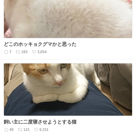
数
どこのホッキョクグマかと思った
7
183
3,054
返
リ
い
信
ポ
い
数
ス
ね
ト
数
数
飼い主に二度寝させようとする猫
40
121
6,311
返
リ
い