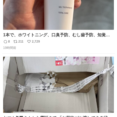
1本で、ホワイトニング、口臭予防、むし歯予防、知覚過
敏ケア、歯周病（歯肉炎・歯周炎）の予防ができる、歯み
8
211
2,729
返
リ
い
がきジェルが新登場。 muji.com/jp/ja/store/cm…
19時間前
信
ポ
い
数
ス
ね
ト
数
数