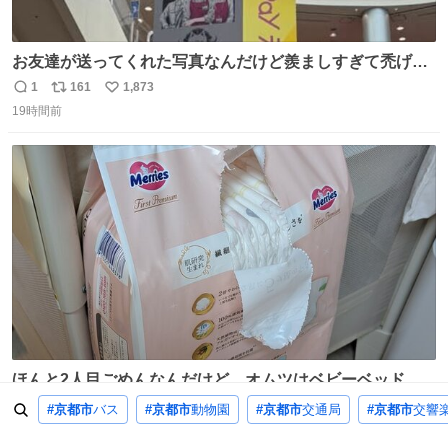
お友達が送ってくれた写真なんだけど羨ましすぎて禿げそ
う
1
161
1,873
返
リ
い
19時間前
信
ポ
い
数
ス
ね
ト
数
数
ほんと2人目ごめんなんだけど、オムツはベビーベッドにS
字フックで吊るしてる😂
22
108
3,262
#京都市
バス
#京都市
動物園
#京都市
交通局
#京都市
交響
返
リ
い
16時間前
信
ポ
い