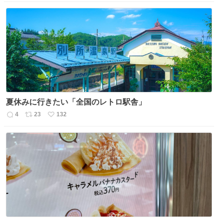
信
ポ
い
数
ス
ね
ト
数
数
夏休みに行きたい「全国のレトロ駅舎」
4
23
132
返
リ
い
信
ポ
い
数
ス
ね
ト
数
数