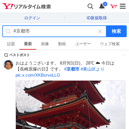
i
ログイン
ID新規取得
検索
キ
ー
話題
最新
画像
動画
ユーザー
ウェブ検索
ワ
ベストポスト
ー
ド
おはようございます。 8月9日(日)。 28℃ ☁️ 今日は
を
【長崎原爆の日】です。
#
京都市
#
東山区より
消
pic.x.com/XKBsrvoLLG
す