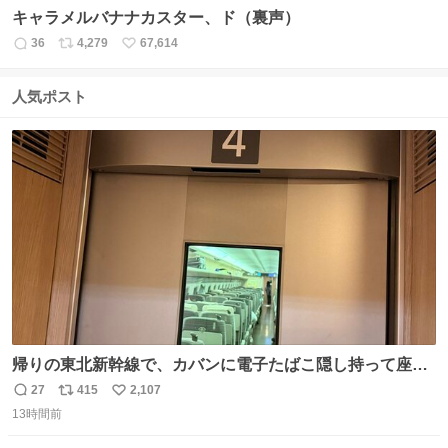
キャラメルバナナカスター、ド（裏声）
36
4,279
67,614
返
リ
い
信
ポ
い
数
ス
ね
人気ポスト
ト
数
数
帰りの東北新幹線で、カバンに電子たばこ隠し持って座席
で吸ってる人がいて終わった。車内はたばこの匂いが充満
27
415
2,107
返
リ
い
していてデッキへ避難中。 その人の一つ後ろの席を予約し
13時間前
信
ポ
い
てしまって詰んでます。 電子たばこならわからないとでも
数
ス
ね