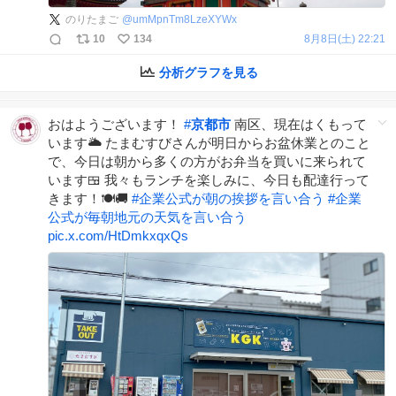
のりたまご
@
umMpnTm8LzeXYWx
10
134
8月8日(土) 22:21
分析グラフを見る
おはようございます！
#
京都市
南区、現在はくもって
います🌥 たまむすびさんが明日からお盆休業とのこと
で、今日は朝から多くの方がお弁当を買いに来られて
います🍱 我々もランチを楽しみに、今日も配達行って
きます！🍽️🚚
#
企業公式が朝の挨拶を言い合う
#
企業
公式が毎朝地元の天気を言い合う
pic.x.com/HtDmkxqxQs