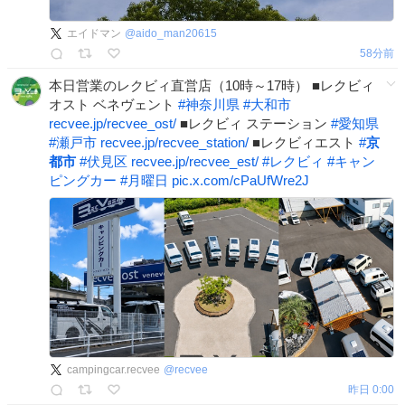
エイドマン
@
aido_man20615
58分前
本日営業のレクビィ直営店（10時～17時） ■レクビィ
オスト ベネヴェント
#
神奈川県
#
大和市
recvee.jp/recvee_ost/
■レクビィ ステーション
#
愛知県
#
瀬戸市
recvee.jp/recvee_station/
■レクビィエスト
#
京
都市
#
伏見区
recvee.jp/recvee_est/
#
レクビィ
#
キャン
ピングカー
#
月曜日
pic.x.com/cPaUfWre2J
campingcar.recvee
@
recvee
昨日 0:00