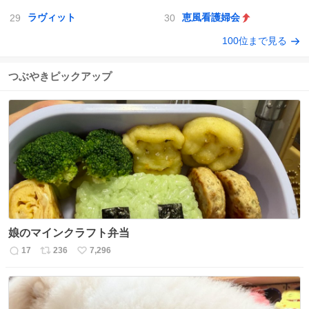
ラヴィット
恵風看護婦会
100位まで見る
つぶやきピックアップ
娘のマインクラフト弁当
17
236
7,296
返
リ
い
信
ポ
い
数
ス
ね
ト
数