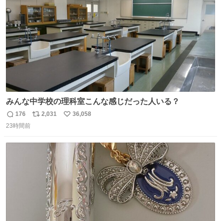
数
みんな中学校の理科室こんな感じだった人いる？
176
2,031
36,058
返
リ
い
23時間前
信
ポ
い
数
ス
ね
ト
数
数