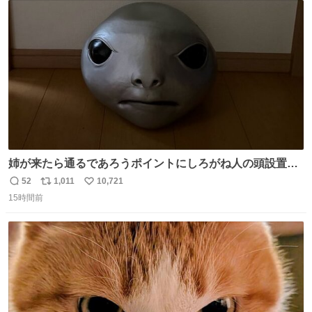
思ってるの？信じられない。
ト
数
数
姉が来たら通るであろうポイントにしろがね人の頭設置し
といたら防音室いても聞こえるくらいの声量で驚いてて笑
52
1,011
10,721
返
リ
い
った
15時間前
信
ポ
い
数
ス
ね
ト
数
数