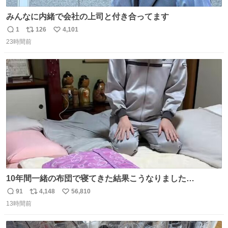
みんなに内緒で会社の上司と付き合ってます
1
126
4,101
返
リ
い
23時間前
信
ポ
い
数
ス
ね
ト
数
数
10年間一緒の布団で寝てきた結果こうなりました…
91
4,148
56,810
返
リ
い
13時間前
信
ポ
い
数
ス
ね