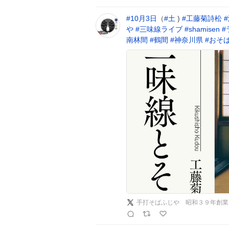
#
10月3日
（
#
土
)
#
工藤菊詩松
#
や
#
三味線ライブ
#
shamisen
#
南林間
#
鶴間
#
神奈川県
#
おそ
手打そばふじや 昭和３９年創業