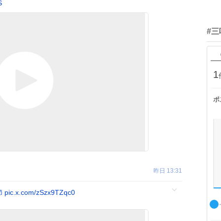
S
#
1
ポ
昨日 13:31
節
pic.x.com/zSzx9TZqc0