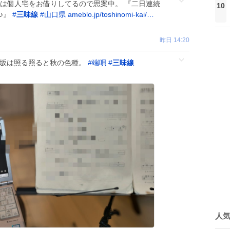
部は個人宅をお借りしてるので思案中。 『二日連続
10
♪』
#
三味線
#
山口県
ameblo.jp/toshinomi-kai/…
昨日 14:20
 坂は照る照ると秋の色種。
#
端唄
#
三味線
人