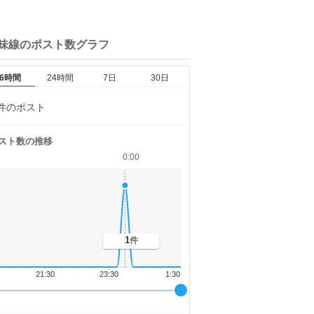
三味線の
ポスト数グラフ
6時間
24時間
7日
30日
件のポスト
スト数の推移
0:00
1
件
21:30
23:30
1:30