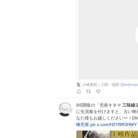
小嶋勇鶴｜小唄・端唄
@
kojimay
9/5開催の「兜座キネマ
三味線
に生演奏を付けますと、古い映
なた様もお越しくださいー！D
橋兜座
pic.x.com/H2Yl9R3HMY