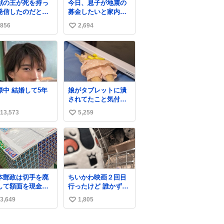
獣の王が死を持っ
今日、息子が地震の
す☺️ お店のチ
発信したのだと思
募金したいと家内と
ドコーナーで探し
郵便局に行ったみた
くださいね！
856
2,694
い
い日本の夏 どうか
いです。おもちゃと
急に飼育の環境を
か買う選択肢もあっ
い
直して 動物の命を
たと思うけど、自分
ね
ってください…と
で貯めてた2万円を役
数
療中のライオンが
に立てて欲しい、み
かりますように す
んなも元気になって
ての動物の命が護
欲しいと。家内も一
交際中 結婚して5年
娘がタブレットに潰
れますように
緒に募金したので、
されてたこと気付か
26.7.3📷多摩動物
自分も何かできたら
なかった。 旦那だけ
園にて 残念ながら
なぁと思いました。
13,573
5,259
い
は娘の波長を感じ取
体の識別は出来ま
れるから声出せずと
い
ん
もSOSが伝わったら
ね
しい。 急いで旦那が
数
救出して、泣きじゃ
くる娘に自分も謝っ
て抱きしめようとし
本郵政は切手を廃
ちいかわ映画２回目
たら、ビンタされて
して額面を現金で
行ったけど 誰かずっ
しまった。3回ほど。
戻せ2026 #日本
と喋っててうるさか
小さい手だけど、地
3,649
1,805
い
政
った 許せねえ
味に痛い。 その後、
apanPostHD_PR
い
娘は旦那に泣きつい