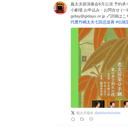
義太夫節演奏会8月公演 予約承り中で
小劇場 お申込み・お問合せ (一社)義太
giday@gidayu.or.jp 🔗詳細
代豊竹嶋太夫七回忌追善
#
伝統
義太夫協会
@
gidayukyoukai