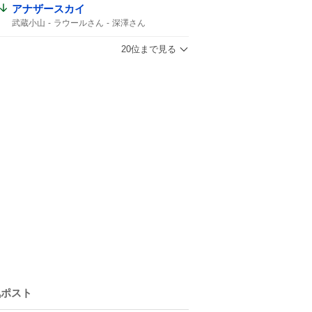
アナザースカイ
武蔵小山
ラウールさん
深澤さん
1時間スペシャル
ラウール
どちらかがパリ
どちらかが武蔵小山
20位まで見る
Snow Manラウール
ふかラウ
気ポスト