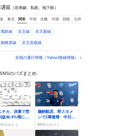
てた。
ね
数
車遅延
（在来線、私鉄、地下鉄）
道
東北
関東
中部
近畿
中国
四国
九州
信電鉄線
京王線
京王新線
王相模原線
京王高尾線
全国の運行情報（Yahoo!路線情報）
SNSのバズまとめ
0
ニチカ、決算で営
鵜飼航丞、即スタメ
利益46.4%増に歓
ンで1軍復帰 中日ド
 「上がってよか
ラゴンズでファン歓
9
件のポスト
97
件のポスト
た」声続出、投資
喜の声が続出
も沸騰