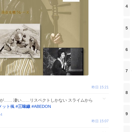
4
5
6
7
昨日 15:21
8
が…… 凄い……リスペクトしかない スライムから
メット楓
#
三味線
#
ABEDON
9
24
昨日 15:07