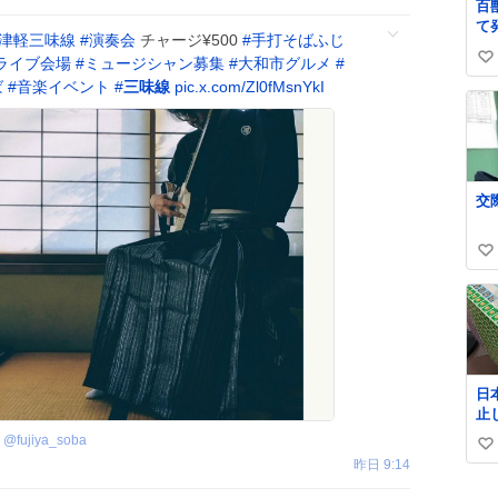
百
しさで
て
ル
津軽三味線
#
演奏会
チャージ¥500
#
手打そばふじ
う 高温多湿が尋常で
て
ライブ会場
#
ミュージシャン募集
#
大和市グルメ
#
い
な
ば
#
音楽イベント
#
三味線
pic.x.com/Zl0fMsnYkI
早
い
見
ね
護
数
治
助
べ
ら
20
公
い
個
い
せ
ね
数
日
止
払い
@
fujiya_soba
い
郵
昨日 9:14
@J
い