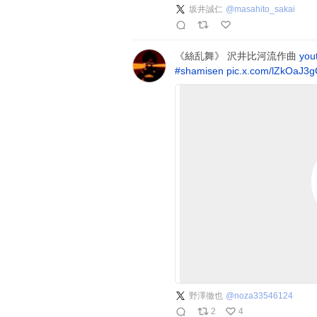
坂井誠仁
@
masahito_sakai
《絲乱舞》 沢井比河流作曲
you
#
shamisen
pic.x.com/lZkOaJ3
野澤徹也
@
noza33546124
2
4