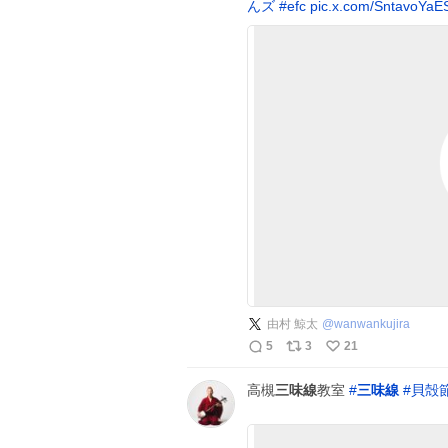
んズ
#
efc
pic.x.com/SntavoYaE
由村 鯨太
@
wanwankujira
5
3
21
高槻
三味線
教室
#
三味線
#
貝殻