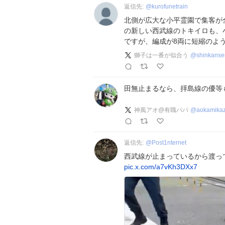
返信先:
@
kurofunetrain
北側が広大な小平霊園で集客が
の新しい西武線のトキイロも、
ですが、編成が8両に短縮のよ
獅子は一番が似合う
@
shinkanse
田無止まるなら、拝島線の優等
神風アオ@有職パパ
@
aokamika
返信先:
@
Post1nternet
西武線が止まっているから渡っ
pic.x.com/a7vKh3DXx7