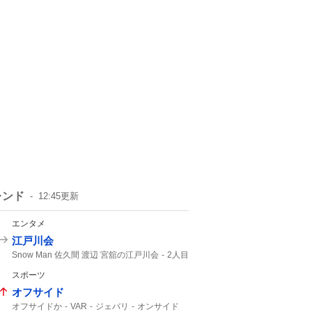
レンド
12:45
更新
エンタメ
江戸川会
Snow Man 佐久間 渡辺 宮舘の江戸川会
2人目
Snow Man
55分
スポーツ
オフサイド
オフサイドか
VAR
ジェバリ
オンサイド