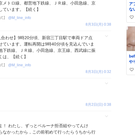
京メトロ線、都営地下鉄線、ＪＲ線、小田急線、京
ア
な
しています。【続く】
サ
式】
@
M_line_info
い
htt
8月3日(月) 0:38
yV
い
ね
転見合わせ】9時20分頃、新宿三丁目駅で車両ドア点
数
せています。運転再開は9時40分頃を見込んでいま
地下鉄線、ＪＲ線、小田急線、京王線、西武線に振
be
くは、【続く】
や
式】
@
M_line_info
っ
8月3日(月) 0:32
い
い
ね
数
8月2日(日) 0:38
よ！ わたし、ずっとベルーナ拒否組やってんけ
らなかったから，この前初めて行ったらうちから行