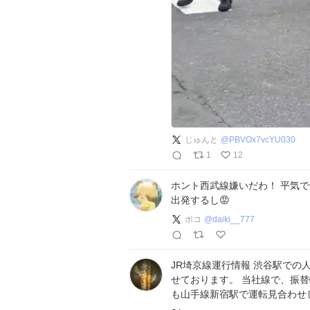
じゅんと
@
PBVOx7vcYU030
1
12
ホント西武線嫌いだわ！ 平気で
出発するし😡
ポコ
@
daiki__777
JR埼京線運行情報 渋谷駅での
せております。 当社線で、振替輸
も山手線新宿駅で運転見合わせして