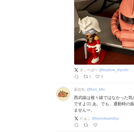
きぃ〜ぼ〜
@
keybow_kiyoshi
1
4
返信先:
@
Ken_bbv
西武線は複々線ではなかった気
ですよ😵‍💫 あ、でも、通勤
ませんー。
だぁこ
@
kyurukyurukyu