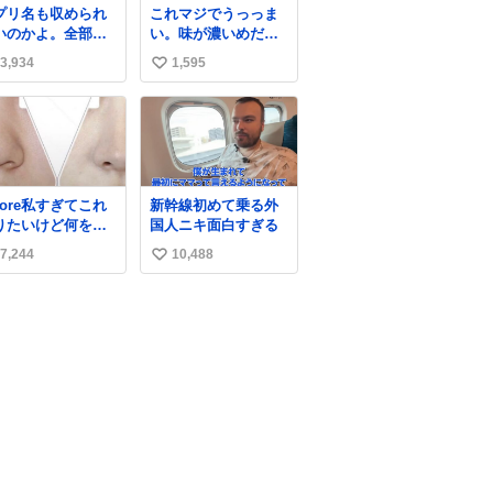
プリ名も収められ
これマジでうっっま
いのかよ。全部ダ
い。味が濃いめだか
くて本当に凄い。
ら満足感エグいし1週
3,934
1,595
い
ps://t.co/LemyLG
間で3キロ痩せた😭
kR
い
ね
数
fore私すぎてこれ
新幹線初めて乗る外
りたいけど何をや
国人ニキ面白すぎる
たら右になれるの
7,244
10,488
い
い
ね
数