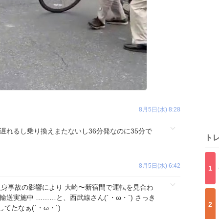
8月5日(水) 8:28
遅れるし乗り換えまたないし36分発なのに35分で
ト
8月5日(水) 6:42
1
人身事故の影響により 大崎〜新宿間で運転を見合わ
送実施中 ………と、西武線さん(´・ω・`) さっき
2
たなぁ(´・ω・`)