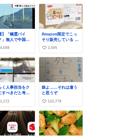
麗になったから見
い
みて」 といわれ訪
ね
本当にモネの
数
くらい綺麗でし
。 蓮こそ咲いてな
けど言いたいこと
謎】「幽霊バイ
Amazon限定でこっ
かります。 輝くエ
？」無人で中国の
そり販売している 米
ラルドだ‼︎
道路を爆走 中国
めんを少しだけ宣伝
hone16カメラで撮
4,508
2,595
い
珍しい光景が目撃
させてください…🤫
して無加工です。
れた。人が乗って
大きな声では言えな
い
ないバイクが高速
いんですが… 茹で時
ね
路を倒れず走り続
間1分なのでカップめ
数
ており、さらに車
んよりも手軽かもで
変更も。そのまま5
す…
ロも走り続けてい
らく人事担当をク
娘よ……それは違う
という。
にすべきだと考え
と思うぞ
れるが‥‥‥
1,172
122,779
い
い
ね
数