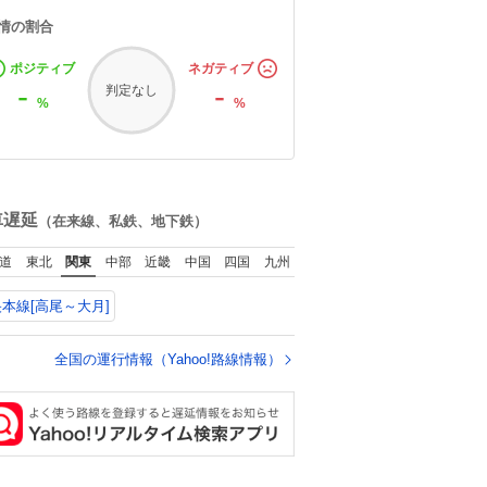
情の割合
ポジティブ
ネガティブ
-
-
判定なし
%
%
車遅延
（在来線、私鉄、地下鉄）
道
東北
関東
中部
近畿
中国
四国
九州
本線[高尾～大月]
全国の運行情報（Yahoo!路線情報）