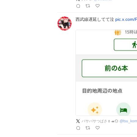
西武線遅延してて泣
pic.x.com
バサバサつばさ🌷🐢💞
@
tsu_ko