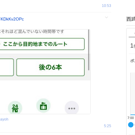
10:53
/FKDkKv2OPc
西
1
ポ
7:00
mayoh
5:25