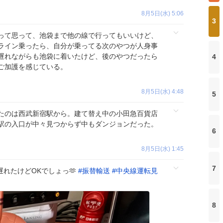
8月5日(水) 5:06
3
って思って、池袋まで他の線で行ってもいいけど、
ライン乗ったら、自分が乗ってる次のやつが人身事
遅れながらも池袋に着いたけど、後のやつだったら
4
ご加護を感じている。
8月5日(水) 4:48
5
たのは西武新宿駅から。建て替え中の小田急百貨店
駅の入口が中々見つからず中もダンジョンだった。
6
8月5日(水) 1:45
7
分遅れたけどOKでしょっ🫶
#
振替輸送
#
中央線運転見
8