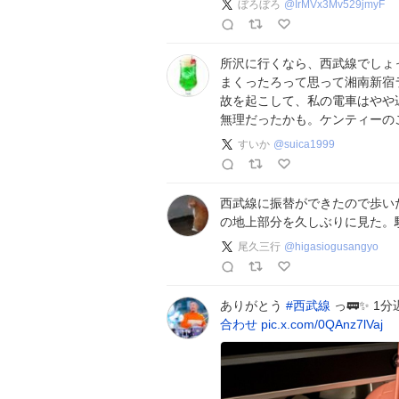
ぼろぼろ
@
IrMVx3Mv529jmyF
所沢に行くなら、西武線でしょ
まくったろって思って湘南新宿
故を起こして、私の電車はやや
無理だったかも。ケンティーの
すいか
@
suica1999
西武線に振替ができたので歩い
の地上部分を久しぶりに見た。
尾久三行
@
higasiogusangyo
ありがとう
#
西武線
っ🚃✨ 1
合わせ
pic.x.com/0QAnz7lVaj