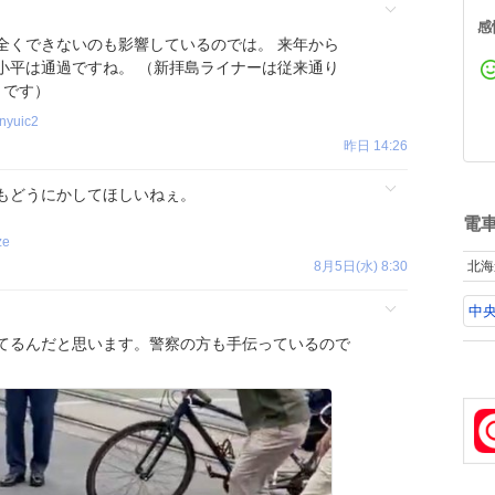
感
全くできないのも影響しているのでは。 来年から
小平は通過ですね。 （新拝島ライナーは従来通り
うです）
nyuic2
昨日 14:26
もどうにかしてほしいねぇ。
電
ze
8月5日(水) 8:30
北海
中央
てるんだと思います。警察の方も手伝っているので