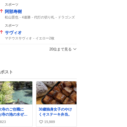
横浜FM
16歳
三井寺
明治安田
スポーツ
Travis Japan
史上最年少
J1
15歳
トラップ
デビュー
阿部寿樹
松山晋也
4連勝
代打の切り札
ドラゴンズ
マスター
9回
中日ドラゴンズ
スポーツ
タイムリー
阿部
サヴィオ
マテウスサヴィオ
イエロー2枚
マテウス・サヴィオ
ファール
レッドカード
キジェ
マテウス
イエロー
20位まで見る
気ポスト
大寺のご住職に
30歳独身女子のやけ
お寺の池の水ぜん
くそステーキ弁当。
抜いて掃除した
823
15,989
い
、 モネの池くらい