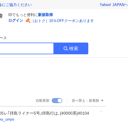
Yahoo! JAPAN
ヘ
金にご協力ください
IDでもっと便利に
新規取得
ログイン
［おトク］10％OFFクーポンあります
ース
検索
自動更新
並べ替え：
新着順
5レ｢拝島ライナー5号｣拝島行は､[40000系]40104
bu_unyo