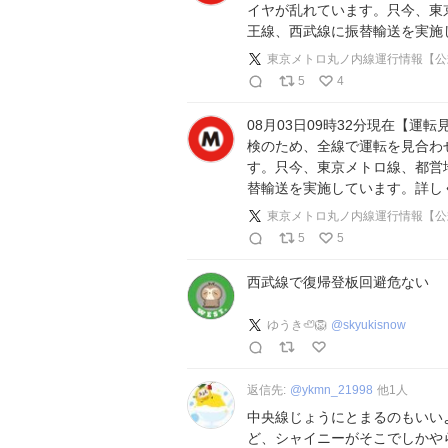
イヤが乱れています。只今、東
王線、西武線に振替輸送を実施
東京メトロ丸ノ内線運行情報【公
5
4
08月03日09時32分現在【運
検のため、全線で運転を見合わ
す。只今、東京メトロ線、都営
替輸送を実施しています。詳し
東京メトロ丸ノ内線運行情報【公
5
5
西武線で復帰登板回避危ない
ゆうき🦥🦁
@
skyukisnow
返信先:
@
ykmn_21998
他
1
人
中央線じょうにとまるのもいい
ど、シャイニーがそこでしかや