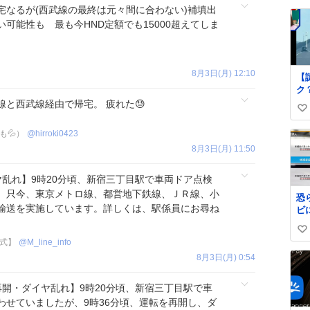
綺
い
宅なるが(西武線の最終は元々間に合わない)補填出
て
ね
可能性も 最も今HND定額でも15000超えてしま
れたら 
数
池
た
い
8月3日(月) 12:10
【
わ
ク
メ
高速
と西武線経由で帰宅。 疲れた😓
iP
い
で
影
さ
い
も💦）
@
hirroki0423
い
ね
8月3日(月) 11:50
道
数
け
線
イヤ乱れ】9時20分頃、新宿三丁目駅で車両ドア点検
キ
。只今、東京メトロ線、都営地下鉄線、ＪＲ線、小
恐
た
輸送を実施しています。詳しくは、駅係員にお尋ね
ビ
ら
い
式】
@
M_line_info
い
8月3日(月) 0:54
ね
数
転再開・ダイヤ乱れ】9時20分頃、新宿三丁目駅で車
わせていましたが、9時36分頃、運転を再開し、ダ