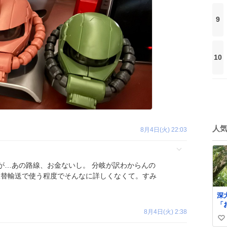
9
10
人
8月4日(火) 22:03
が…あの路線、お金ないし。 分岐が訳わからんの
時の振替輸送で使う程度でそんなに詳しくなくて。すみ
深
「
8月4日(火) 2:38
ぶ
い
ら