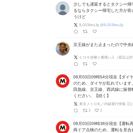
少しでも遅延するとタクシー帰
るならタクシー帰宅した方が良い
うけど
fLG03keuJg
@
fLG03keuJg
京王線がまた止まったので中央線
ヒロキ@腰と膝痛い人（最近は肘
08月03日09時54分現在【ダ
のため、ダイヤが乱れています
田急線、京王線、西武線に振替
ください。【続く】
東京メトロ丸ノ内線運行情報【公
3
2
08月03日09時38分現在【運
両ドア点検のため、運転を見合