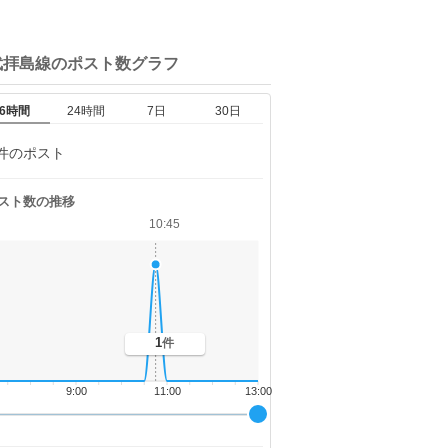
武拝島線の
ポスト数グラフ
6時間
24時間
7日
30日
件のポスト
スト数の推移
10:45
1
件
9:00
11:00
13:00