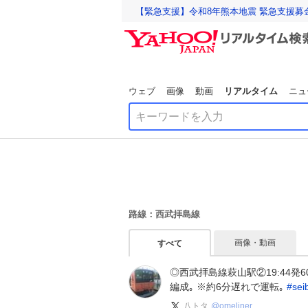
【緊急支援】令和8年熊本地震 緊急支援募
ウェブ
画像
動画
リアルタイム
ニュ
路線：西武拝島線
画像・動画
すべて
◎西武拝島線萩山駅②19:44発60
編成｡ ※約6分遅れで運転｡
#
sei
八トタ
@
omeliner