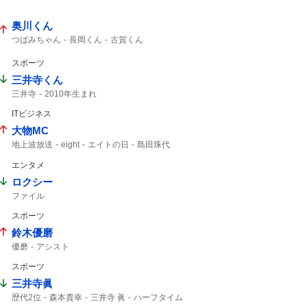
オフサイド?
ゴール取り消し
奥川くん
つばみちゃん
長岡くん
古賀くん
連敗ストップ
ナイスプレー
スワローズ
スポーツ
三井寺くん
三井寺
2010年生まれ
ITビジネス
大物MC
地上波放送
eight
エイトの日
島田珠代
5人揃って
SUPER EIGHT
8年8月8日
エンタメ
TVer
ロクシー
ファイル
スポーツ
鈴木優磨
優磨
アシスト
スポーツ
三井寺眞
歴代2位
森本貴幸
三井寺 眞
ハーフタイム