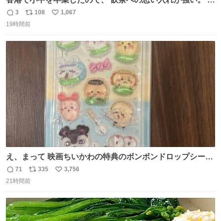
に現地の味を探している。 横浜中華街まで行き、店を厳選
3
108
1,067
返
リ
い
すれば流石に出会えるけど、もっと近場で気軽に行ける店
19時間前
信
ポ
い
はないか。 代々木にあった。 多少違うかなというのもあっ
数
ス
ね
たけど、 総合的には満足。
ト
数
数
え、まって 映画ちいかわの特典のボンボンドロップシール
もうメルカリにでてるやん #ちいかわ
71
335
3,756
返
リ
い
21時間前
信
ポ
い
数
ス
ね
ト
数
数