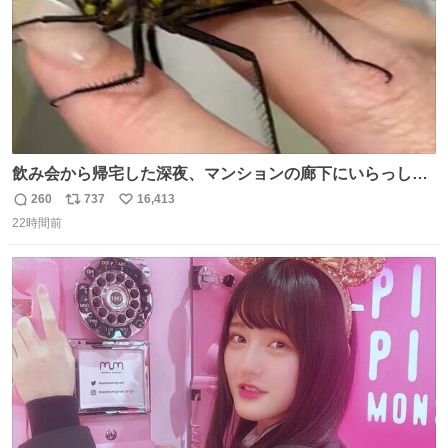
飲み会から帰宅した深夜、マンションの廊下にいらっしゃ
ったオニヤンマ様 まさかこんな都会でお会いできるなんて
260
737
16,413
返
リ
い
思っておらず大興奮しております かっこよすぎる 指を差し
22時間前
信
ポ
い
伸べると乗ってきてくれたのでひとまず一緒に帰宅しまし
数
ス
ね
たが、飛ばないということは弱っていらっしゃるのでしょ
ト
数
数
うか…素敵すぎる