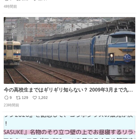
返
リ
い
4時間前
信
ポ
い
数
ス
ね
ト
数
数
今の高校生まではギリギリ知らない？ 2009年3月まで九州
に寝台特急が走っていたことを
9
129
1,202
返
リ
い
23時間前
信
ポ
い
数
ス
ね
ト
数
数