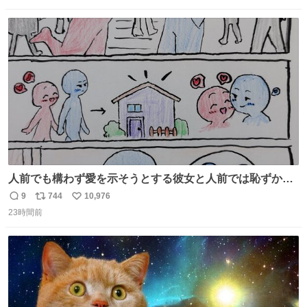
数
ス
ね
ト
数
数
人前でも構わず愛を示そうとする彼女と人前では恥ずかし
いけど彼女を死ぬほど愛している彼氏 同士いませんか✋️
9
744
10,976
返
リ
い
23時間前
信
ポ
い
数
ス
ね
ト
数
数