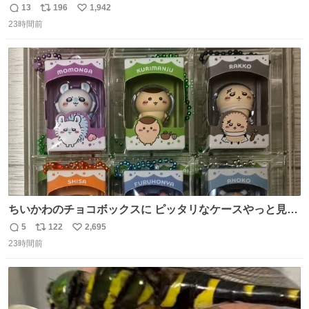
たの嬉しすぎる。 20年落ちの車もやりようによっては新車
13
196
1,942
返
リ
い
っぽく見えるってことよ。 令和の車の横に並べても違和感
23時間前
信
ポ
い
ない平成18年式です。
数
ス
ね
ト
数
数
ちいかわのチョコボックスに ピッタリなケースやっと見つ
かった😭
5
122
2,695
返
リ
い
23時間前
信
ポ
い
数
ス
ね
ト
数
数