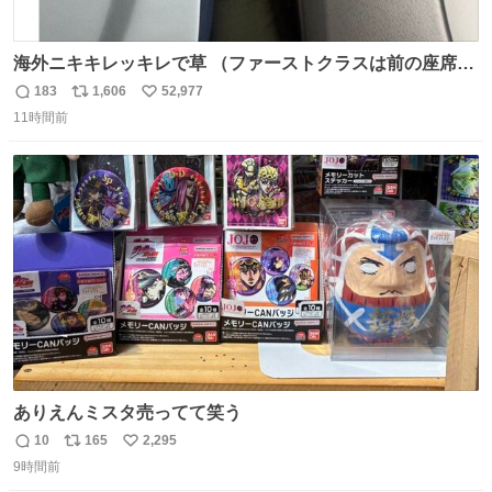
海外ニキキレッキレで草 （ファーストクラスは前の座席で
あるため）
183
1,606
52,977
返
リ
い
11時間前
信
ポ
い
数
ス
ね
ト
数
数
ありえんミスタ売ってて笑う
10
165
2,295
返
リ
い
9時間前
信
ポ
い