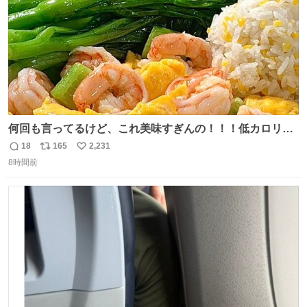
何回も言ってるけど、これ美味すぎんの！！！低カロリー
で満足感エグいから一生食べてる😭
18
165
2,231
返
リ
い
8時間前
信
ポ
い
数
ス
ね
ト
数
数