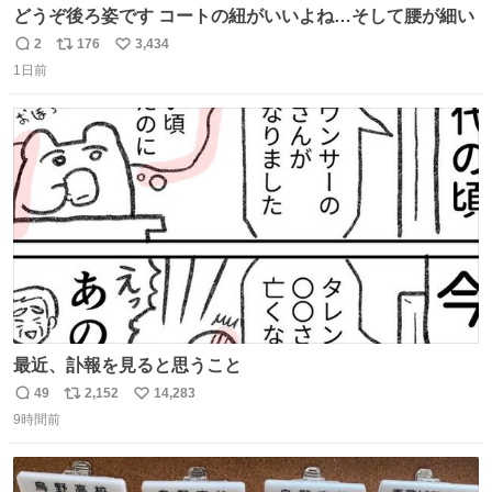
どうぞ後ろ姿です コートの紐がいいよね…そして腰が細い
2
176
3,434
返
リ
い
1日前
信
ポ
い
数
ス
ね
ト
数
数
最近、訃報を見ると思うこと
49
2,152
14,283
返
リ
い
9時間前
信
ポ
い
数
ス
ね
ト
数