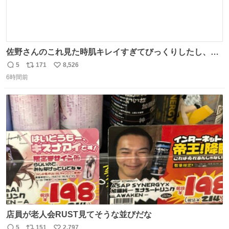
佐野さんのこれ見た時肌キレイすぎてびっくりしたし、や
はりアイドルって体型･肌管理すごすぎる
5
171
8,526
返
リ
い
6時間前
信
ポ
い
数
ス
ね
ト
数
数
店員が老人会RUST見てそうな並びだな
5
151
2,797