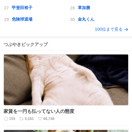
甲斐田裕子
草加勝
危険球退場
金丸くん
100位まで見る
つぶやきピックアップ
家賃を一円も払ってない人の態度
155
5,181
66,746
返
リ
い
信
ポ
い