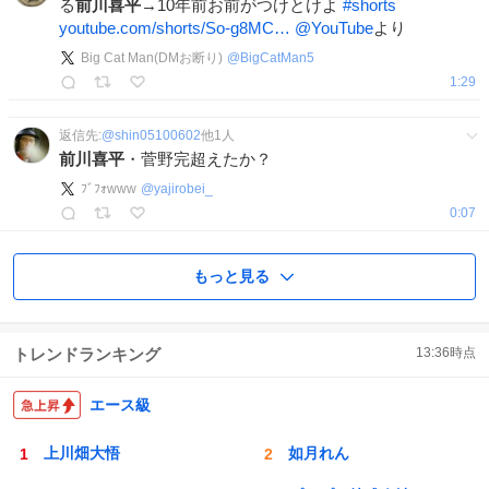
る
前川喜平
→10年前お前がつけとけよ
#
shorts
youtube.com/shorts/So-g8MC…
@YouTube
より
Big Cat Man(DMお断り)
@
BigCatMan5
1:29
返信先:
@
shin05100602
他
1
人
前川喜平
・菅野完超えたか？
ﾌﾞﾌｫwww
@
yajirobei_
0:07
もっと見る
トレンドランキング
13:36
時点
エース級
上川畑大悟
如月れん