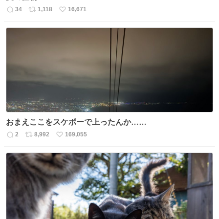
34
1,118
16,671
返
リ
い
信
ポ
い
数
ス
ね
ト
数
数
おまえここをスケボーで上ったんか……
2
8,992
169,055
返
リ
い
信
ポ
い
数
ス
ね
ト
数
数