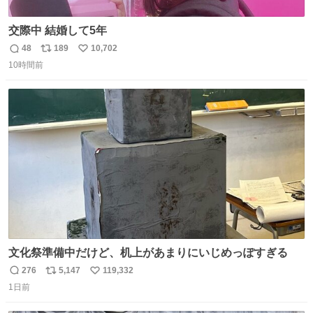
交際中 結婚して5年
48
189
10,702
返
リ
い
10時間前
信
ポ
い
数
ス
ね
ト
数
数
文化祭準備中だけど、机上があまりにいじめっぽすぎる
276
5,147
119,332
返
リ
い
1日前
信
ポ
い
数
ス
ね