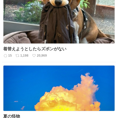
数
ス
ね
ト
数
数
着替えようとしたらズボンがない
15
1,198
20,969
返
リ
い
信
ポ
い
数
ス
ね
ト
数
数
夏の怪物