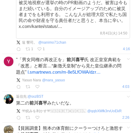
被災地視察が選挙の時のPR動画のようだ。被害は今も
まだ続いている。自分のイメージアップのために被災
者までをも利用する。 こんな人が総理大臣で私たち国
民の命や財産を守る責任者だと思うと、本当に辛い。
x.com/kantei/status/…
8月4日(火) 14:50
翁 響司。
@
nanimo71chan
1
1
4:16
"「男女同権の再改正を」
前川喜平
氏 改正皇室典範を
「改悪」と断言…“象徴天皇制”から見た皇位継承の問
題点"
l.smartnews.com/m-8e5LfOWA/dzr…
Yasuo Nara
@
nara_yasuo
4:03
返信先:
@
sxzBST
第二の
前川喜平
みたいだな。
🎌睨みを利かす🎌🇺🇸🇬🇧🇹🇼🇺🇦🇮🇱
@
qqbXMfk3rvUoEkR
2:26
【貧困調査】熊本の体育館にクーラーつけろと激怒す