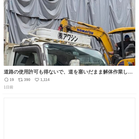
ト
数
数
道路の使用許可も得ないで、道を塞いだまま解体作業して
る。 写真を撮ろうとしたら「勝手に写真撮るな馬鹿野郎」
19
390
1,114
返
リ
い
と罵倒されるなど。
1日前
信
ポ
い
数
ス
ね
ト
数
数