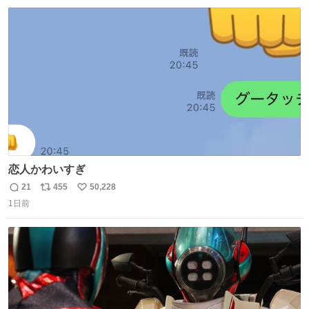
数
ス
ね
ト
数
数
恋人かわいすぎ
21
455
50,228
返
リ
い
1日前
信
ポ
い
数
ス
ね
ト
数
数