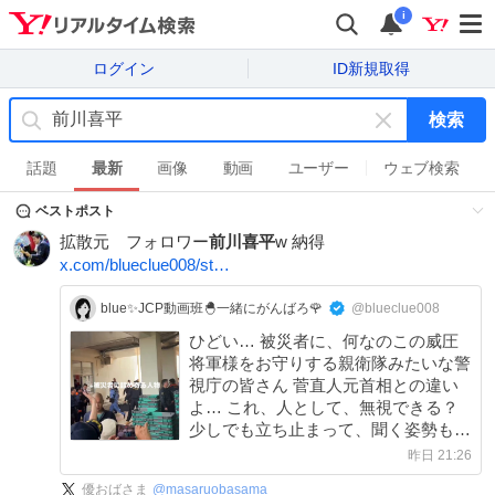
i
ログイン
ID新規取得
検索
キ
ー
話題
最新
画像
動画
ユーザー
ウェブ検索
ワ
ベストポスト
ー
ド
拡散元 フォロワー
前川喜平
w 納得
を
x.com/blueclue008/st…
消
す
blue✨JCP動画班🐣一緒にがんばろ🌹
@blueclue008
ひどい… 被災者に、何なのこの威圧
将軍様をお守りする親衛隊みたいな警
視庁の皆さん 菅直人元首相との違い
よ… これ、人として、無視できる？
少しでも立ち止まって、聞く姿勢もな
いのね😭
昨日 21:26
優おばさま
@
masaruobasama