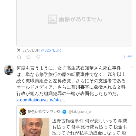
32/57EUR
@
3257EUR
11:55
何度も言うように、女子高生武石知華さん死亡事件
は、単なる修学旅行の船の転覆事件でなく、70年以上
続く教職員組合と左翼政党、さらにその支援者である
オールドメディア、さらに
前川喜平
に象徴される文科
行政が組んだ組織犯罪の一端が表面化したものだ。
x.com/takigawa_w/sta…
茶色い🐶ワンワン🐶
@takigawa_w
辺野古転覆事件 何が悲しいって 学費
も払って 修学旅行費も払って 税金も
払ってそれが私学助成金になって 船