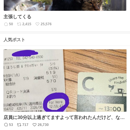
主張してくる
50
2,415
25,576
返
リ
い
信
ポ
い
数
ス
ね
人気ポスト
ト
数
数
店員に30分以上過ぎてますよって言われたんだけど、なん
かヲレ13秒しか滞在許されてなかったっぽい え？なんで？
53
717
26,730
返
リ
い