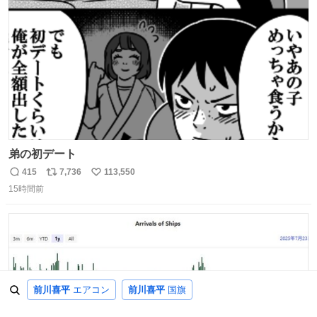
数
弟の初デート
415
7,736
113,550
返
リ
い
15時間前
信
ポ
い
数
ス
ね
ト
数
数
前川喜平
エアコン
前川喜平
国旗