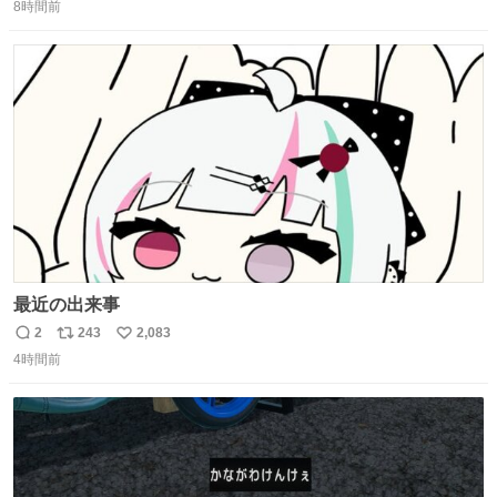
8時間前
信
ポ
い
数
ス
ね
ト
数
数
最近の出来事
2
243
2,083
返
リ
い
4時間前
信
ポ
い
数
ス
ね
ト
数
数