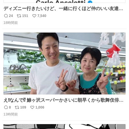
ディズニー行きたいけど、一緒に行くほど仲のいい友達が
居ない… ほんでこれ
24
151
7,540
返
リ
い
18時間前
信
ポ
い
数
ス
ね
ト
数
数
え❗️なんで⁉️ 鯵ヶ沢スーパーかさいに朝早くから歌舞伎俳優
の8代目尾上菊五郎さんが来店‼️旦那さんを亡くした姫子さ
8
109
1,006
返
リ
い
んを元気付けに来たそうです😄 わざわざ鯵ヶ沢赤石まで😅
13時間前
信
ポ
い
姫子さんもまさかのイケメン来店にさぞかしビックリした
数
ス
ね
でしょうね😆 #尾上菊五郎 #スーパーかさい
ト
数