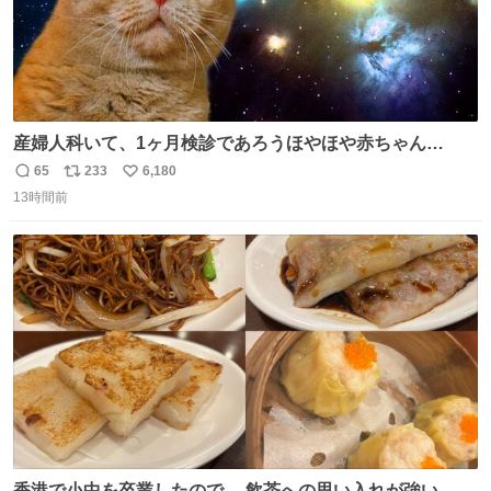
産婦人科いて、1ヶ月検診であろうほやほや赤ちゃん👩‍🍼
と推定2,3歳の女の子👧🏻をワンオペで連れてるママがいる
65
233
6,180
返
リ
い
のだけども 女の子ずっとママの側から離れない…⁉️ 手を繋
13時間前
信
ポ
い
がなくてもうろちょろしないしママが歩いたらピクミンみ
数
ス
ね
たいにﾄﾃﾄﾃついてってるし逃走しないし脱走しないし逃げ
ト
数
数
ないし走ら文字数
香港で小中を卒業したので、 飲茶への思い入れが強い。 常