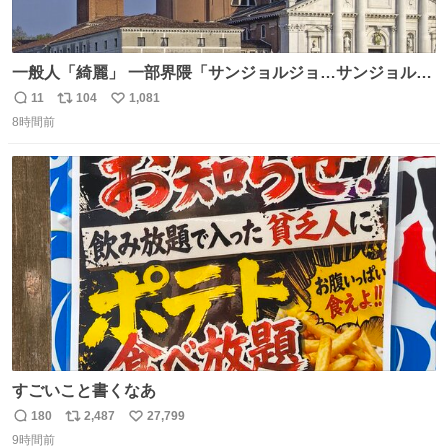
一般人「綺麗」 一部界隈「サンジョルジョ…サンジョルジ
ョマ…ジョルノジョバァーナ！！』
11
104
1,081
返
リ
い
8時間前
信
ポ
い
数
ス
ね
ト
数
数
すごいこと書くなあ
180
2,487
27,799
返
リ
い
9時間前
信
ポ
い