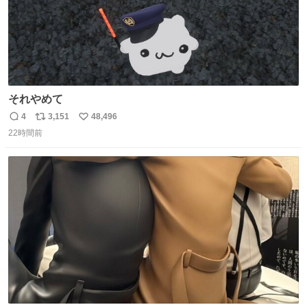
それやめて
4
3,151
48,496
返
リ
い
22時間前
信
ポ
い
数
ス
ね
ト
数
数