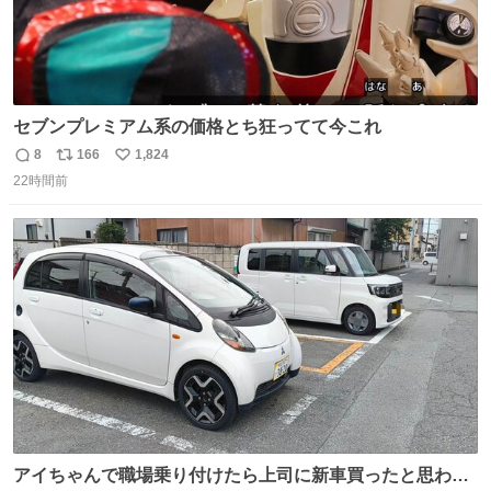
セブンプレミアム系の価格とち狂ってて今これ
8
166
1,824
返
リ
い
22時間前
信
ポ
い
数
ス
ね
ト
数
数
アイちゃんで職場乗り付けたら上司に新車買ったと思われ