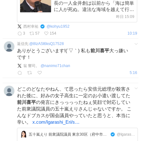
長の一人金井創は以前から「海は簡単
に人が死ぬ。違法な海域を越えて行
く」と学校の研修会で発言し 校長と
昨日 15:09
教員はそれを聞いていて 2022年から
西村幸祐
@
kohyu1952
生徒から「怖い」との声があがり無視
3
57
154
10:19
し x.com/takigawa_w/sta…
返信先:
@
8IzASt6ksQ17528
ありがとうございます!(´▽｀) 私も
前川喜平
大っ嫌い
です！
翁 響司。
@
nanimo71chan
5:16
どこのどなたやねん、て思ったら安倍元総理が殺害さ
れた後に、好みの女子高生に一定のお小遣い渡してた
前川喜平
の発言にきっっっったねぇ笑顔で対応してい
た前衆議院議員の五十嵐えりさんじゃないですか。 こ
んなドブカスが国会議員やっていたと思うと、本当に
辛い。
x.com/Igarashi_Eri/s…
五十嵐えり 前衆議院議員 東京30区（府中市・多摩市・稲城市）
@Igarashi_Eri