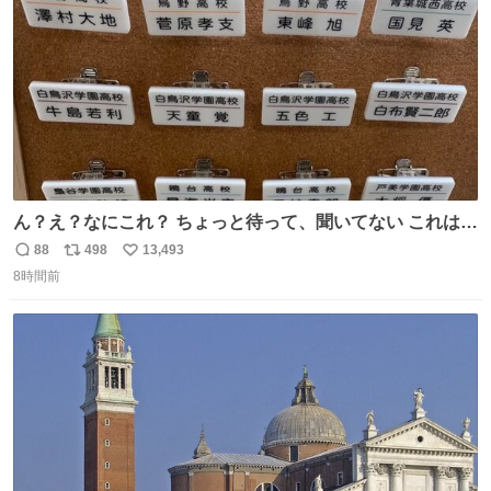
数
ん？え？なにこれ？ ちょっと待って、聞いてない これは販
売されているのもですか？
88
498
13,493
返
リ
い
8時間前
信
ポ
い
数
ス
ね
ト
数
数