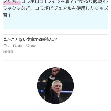
見たことない文章で3回読んだ
2
153
960
返
リ
い
9時間前
信
ポ
い
数
ス
ね
ト
数
数