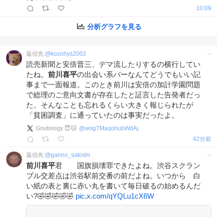
10:09
分析グラフを見る
返信先:
@
kozohys2002
読売新聞と安倍晋三、デマ流したりするの横行してい
たね。
前川喜平
の出会い系バーなんてどうでもいい記
事まで一面報道。このとき前川は安倍の加計学園問題
で総理のご意向文書が存在したと証言した告発者だっ
た。そんなことも忘れるくらい大きく報じられたが
「貧困調査」に通っていたのは事実だったよ。
Gnutology 😇🐱
@
wog7MaqohubWdAj
42分前
返信先:
@
ganno_satoshi
前川喜平
君 国旗損壊罪できたよね。渋谷スクラン
ブル交差点は渋谷駅前交番の前だよね。いつから 白
い紙の表と裏に赤い丸を書いて毎日破るの始めるんだ
い?🤣🤣🤣🤣🤣
pic.x.com/qYQLu1cX6W