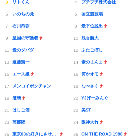
リトくん
プチプチ株式会社
いのちの党
国立競技場
石川昂弥
最下位脱出
皇国の守護者
浅香航大
愛のダバダ
ふたごぼし
遠藤憲一
素のまんま
エース級
何かオモ
メンコイボクチャン
なべさく
澄晴
YJげーみんぐ
はしご酒
美ST
髙部陸
阪神大竹
東京03の好きにさせるかッ
ON THE ROAD 1988